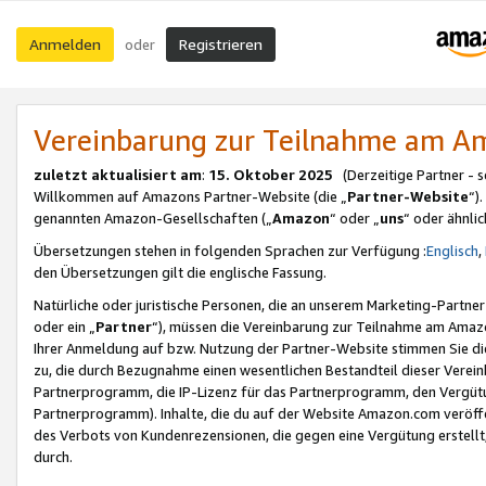
Anmelden
Registrieren
oder
Vereinbarung zur Teilnahme am 
zuletzt aktualisiert am
:
15. Oktober 2025
(Derzeitige Partner - 
Willkommen auf Amazons Partner-Website (die „
Partner-Website
“)
genannten Amazon-Gesellschaften („
Amazon
“ oder „
uns
“ oder ähnli
Übersetzungen stehen in folgenden Sprachen zur Verfügung :
Englisch
,
den Übersetzungen gilt die englische Fassung.
Natürliche oder juristische Personen, die an unserem Marketing-Partn
oder ein „
Partner
“), müssen die Vereinbarung zur Teilnahme am Ama
Ihrer Anmeldung auf bzw. Nutzung der Partner-Website stimmen Sie die
zu, die durch Bezugnahme einen wesentlichen Bestandteil dieser Verei
Partnerprogramm, die IP-Lizenz für das Partnerprogramm, den Vergütu
Partnerprogramm). Inhalte, die du auf der Website Amazon.com veröffe
des Verbots von Kundenrezensionen, die gegen eine Vergütung erstellt, 
durch.