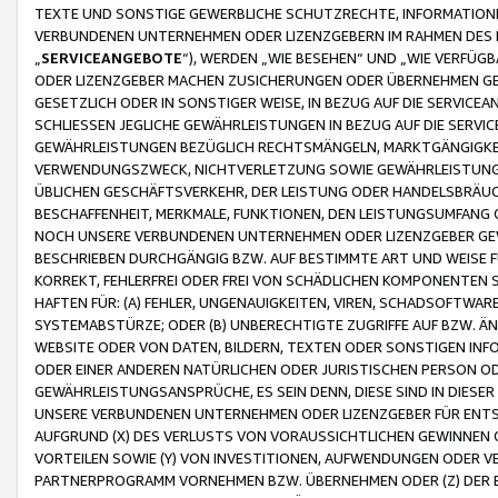
TEXTE UND SONSTIGE GEWERBLICHE SCHUTZRECHTE, INFORMATIONE
VERBUNDENEN UNTERNEHMEN ODER LIZENZGEBERN IM RAHMEN DES
„
SERVICEANGEBOTE
“), WERDEN „WIE BESEHEN“ UND „WIE VERFÜ
ODER LIZENZGEBER MACHEN ZUSICHERUNGEN ODER ÜBERNEHMEN GEW
GESETZLICH ODER IN SONSTIGER WEISE, IN BEZUG AUF DIE SERVI
SCHLIESSEN JEGLICHE GEWÄHRLEISTUNGEN IN BEZUG AUF DIE SERVI
GEWÄHRLEISTUNGEN BEZÜGLICH RECHTSMÄNGELN, MARKTGÄNGIGKEIT
VERWENDUNGSZWECK, NICHTVERLETZUNG SOWIE GEWÄHRLEISTUNGEN 
ÜBLICHEN GESCHÄFTSVERKEHR, DER LEISTUNG ODER HANDELSBRÄUCH
BESCHAFFENHEIT, MERKMALE, FUNKTIONEN, DEN LEISTUNGSUMFANG 
NOCH UNSERE VERBUNDENEN UNTERNEHMEN ODER LIZENZGEBER GEWÄ
BESCHRIEBEN DURCHGÄNGIG BZW. AUF BESTIMMTE ART UND WEISE
KORREKT, FEHLERFREI ODER FREI VON SCHÄDLICHEN KOMPONENTEN
HAFTEN FÜR: (A) FEHLER, UNGENAUIGKEITEN, VIREN, SCHADSOFTW
SYSTEMABSTÜRZE; ODER (B) UNBERECHTIGTE ZUGRIFFE AUF BZW. 
WEBSITE ODER VON DATEN, BILDERN, TEXTEN ODER SONSTIGEN INF
ODER EINER ANDEREN NATÜRLICHEN ODER JURISTISCHEN PERSON OD
GEWÄHRLEISTUNGSANSPRÜCHE, ES SEIN DENN, DIESE SIND IN DIES
UNSERE VERBUNDENEN UNTERNEHMEN ODER LIZENZGEBER FÜR EN
AUFGRUND (X) DES VERLUSTS VON VORAUSSICHTLICHEN GEWINNEN
VORTEILEN SOWIE (Y) VON INVESTITIONEN, AUFWENDUNGEN ODER VE
PARTNERPROGRAMM VORNEHMEN BZW. ÜBERNEHMEN ODER (Z) DER 