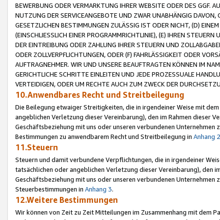
BEWERBUNG ODER VERMARKTUNG IHRER WEBSITE ODER DES GGF. AUF 
NUTZUNG DER SERVICEANGEBOTE UND ZWAR UNABHÄNGIG DAVON, O
GESETZLICHEN BESTIMMUNGEN ZULÄSSIG IST ODER NICHT, (D) EINE
(EINSCHLIESSLICH EINER PROGRAMMRICHTLINIE), (E) IHREN STEUER
DER EINTREIBUNG ODER ZAHLUNG IHRER STEUERN UND ZOLLABGAB
ODER ZOLLVERPFLICHTUNGEN, ODER (F) FAHRLÄSSIGKEIT ODER VORS
AUFTRAGNEHMER. WIR UND UNSERE BEAUFTRAGTEN KÖNNEN IM NAME
GERICHTLICHE SCHRITTE EINLEITEN UND JEDE PROZESSUALE HAND
VERTEIDIGEN, ODER UM RECHTE AUCH ZUM ZWECK DER DURCHSETZU
10.Anwendbares Recht und Streitbeilegung
Die Beilegung etwaiger Streitigkeiten, die in irgendeiner Weise mit de
angeblichen Verletzung dieser Vereinbarung), den im Rahmen dieser Ve
Geschäftsbeziehung mit uns oder unseren verbundenen Unternehmen zu
Bestimmungen zu anwendbarem Recht und Streitbeilegung in
Anhang 
11.Steuern
Steuern und damit verbundene Verpflichtungen, die in irgendeiner Wei
tatsächlichen oder angeblichen Verletzung dieser Vereinbarung), den 
Geschäftsbeziehung mit uns oder unseren verbundenen Unternehmen z
Steuerbestimmungen in
Anhang 3
.
12.Weitere Bestimmungen
Wir können von Zeit zu Zeit Mitteilungen im Zusammenhang mit dem Par