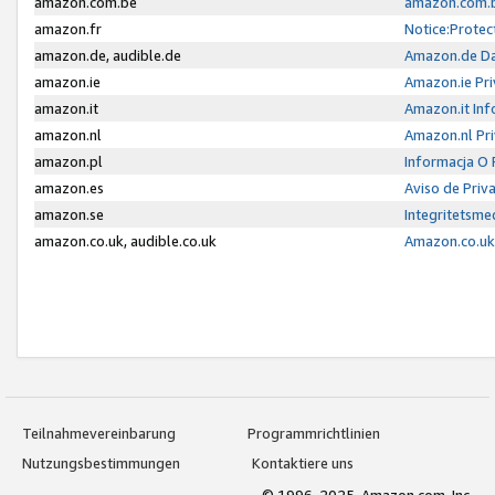
amazon.com.be
amazon.com.b
amazon.fr
Notice:Protec
amazon.de, audible.de
Amazon.de Da
amazon.ie
Amazon.ie Pri
amazon.it
Amazon.it Inf
amazon.nl
Amazon.nl Pri
amazon.pl
Informacja O
amazon.es
Aviso de Priv
amazon.se
Integritetsm
amazon.co.uk, audible.co.uk
Amazon.co.uk 
Teilnahmevereinbarung
Programmrichtlinien
Nutzungsbestimmungen
Kontaktiere uns