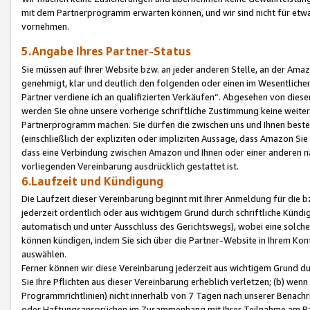
mit dem Partnerprogramm erwarten können, und wir sind nicht für etwa
vornehmen.
5.Angabe Ihres Partner-Status
Sie müssen auf Ihrer Website bzw. an jeder anderen Stelle, an der Am
genehmigt, klar und deutlich den folgenden oder einen im Wesentlichen
Partner verdiene ich an qualifizierten Verkäufen“. Abgesehen von die
werden Sie ohne unsere vorherige schriftliche Zustimmung keine weite
Partnerprogramm machen. Sie dürfen die zwischen uns und Ihnen best
(einschließlich der expliziten oder impliziten Aussage, dass Amazon Si
dass eine Verbindung zwischen Amazon und Ihnen oder einer anderen natü
vorliegenden Vereinbarung ausdrücklich gestattet ist.
6.Laufzeit und Kündigung
Die Laufzeit dieser Vereinbarung beginnt mit Ihrer Anmeldung für die 
jederzeit ordentlich oder aus wichtigem Grund durch schriftliche Kündi
automatisch und unter Ausschluss des Gerichtswegs), wobei eine solch
können kündigen, indem Sie sich über die Partner-Website in Ihrem Ko
auswählen.
Ferner können wir diese Vereinbarung jederzeit aus wichtigem Grund dur
Sie Ihre Pflichten aus dieser Vereinbarung erheblich verletzen; (b) wen
Programmrichtlinien) nicht innerhalb von 7 Tagen nach unserer Benachr
oder Haftungsansprüchen im Zusammenhang mit Ihrer Teilnahme am Pa