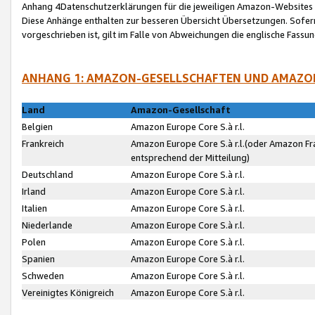
Anhang 4Datenschutzerklärungen für die jeweiligen Amazon-Websites
Diese Anhänge enthalten zur besseren Übersicht Übersetzungen. Sofe
vorgeschrieben ist, gilt im Falle von Abweichungen die englische Fass
ANHANG 1: AMAZON-GESELLSCHAFTEN UND AMAZO
Land
Amazon-Gesellschaft
Belgien
Amazon Europe Core S.à r.l.
Frankreich
Amazon Europe Core S.à r.l.(oder Amazon Fr
entsprechend der Mitteilung)
Deutschland
Amazon Europe Core S.à r.l.
Irland
Amazon Europe Core S.à r.l.
Italien
Amazon Europe Core S.à r.l.
Niederlande
Amazon Europe Core S.à r.l.
Polen
Amazon Europe Core S.à r.l.
Spanien
Amazon Europe Core S.à r.l.
Schweden
Amazon Europe Core S.à r.l.
Vereinigtes Königreich
Amazon Europe Core S.à r.l.