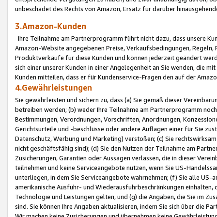
unbeschadet des Rechts von Amazon, Ersatz für darüber hinausgehen
3.Amazon-Kunden
Ihre Teilnahme am Partnerprogramm führt nicht dazu, dass unsere Kun
Amazon-Website angegebenen Preise, Verkaufsbedingungen, Regeln, Ri
Produktverkäufe für diese Kunden und können jederzeit geändert werde
sich einer unserer Kunden in einer Angelegenheit an Sie wenden, die 
Kunden mitteilen, dass er für Kundenservice-Fragen den auf der Ama
4.Gewährleistungen
Sie gewährleisten und sichern zu, dass (a) Sie gemäß dieser Vereinba
betreiben werden; (b) weder Ihre Teilnahme am Partnerprogramm noch d
Bestimmungen, Verordnungen, Vorschriften, Anordnungen, Konzessionen,
Gerichtsurteile und -beschlüsse oder andere Auflagen einer für Sie zu
Datenschutz, Werbung und Marketing) verstoßen; (c) Sie rechtswirksam 
nicht geschäftsfähig sind); (d) Sie den Nutzen der Teilnahme am Partne
Zusicherungen, Garantien oder Aussagen verlassen, die in dieser Verein
teilnehmen und keine Serviceangebote nutzen, wenn Sie US-Handelssa
unterliegen, in dem Sie Serviceangebote wahrnehmen; (f) Sie alle US
amerikanische Ausfuhr- und Wiederausfuhrbeschränkungen einhalten, 
Technologie und Leistungen gelten, und (g) die Angaben, die Sie im 
sind. Sie können Ihre Angaben aktualisieren, indem Sie sich über die 
Wir machen keine Zusicherungen und übernehmen keine Gewährleistun