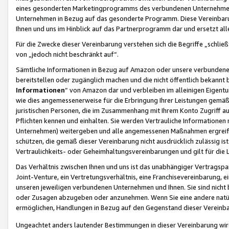
eines gesonderten Marketingprogramms des verbundenen Unternehmens
Unternehmen in Bezug auf das gesonderte Programm. Diese Vereinbarung
Ihnen und uns im Hinblick auf das Partnerprogramm dar und ersetzt al
Für die Zwecke dieser Vereinbarung verstehen sich die Begriffe „schließ
von „jedoch nicht beschränkt auf“.
Sämtliche Informationen in Bezug auf Amazon oder unsere verbunde
bereitstellen oder zugänglich machen und die nicht öffentlich bekannt bz
Informationen
“ von Amazon dar und verbleiben im alleinigen Eigent
wie dies angemessenerweise für die Erbringung Ihrer Leistungen gemäß d
juristischen Personen, die im Zusammenhang mit Ihrem Konto Zugriff au
Pflichten kennen und einhalten. Sie werden Vertrauliche Informationen 
Unternehmen) weitergeben und alle angemessenen Maßnahmen ergreifen
schützen, die gemäß dieser Vereinbarung nicht ausdrücklich zulässig is
Vertraulichkeits- oder Geheimhaltungsvereinbarungen und gilt für die
Das Verhältnis zwischen Ihnen und uns ist das unabhängiger Vertragspa
Joint-Venture, ein Vertretungsverhältnis, eine Franchisevereinbarung, 
unseren jeweiligen verbundenen Unternehmen und Ihnen. Sie sind ni
oder Zusagen abzugeben oder anzunehmen. Wenn Sie eine andere natürli
ermöglichen, Handlungen in Bezug auf den Gegenstand dieser Vereinbar
Ungeachtet anders lautender Bestimmungen in dieser Vereinbarung wird