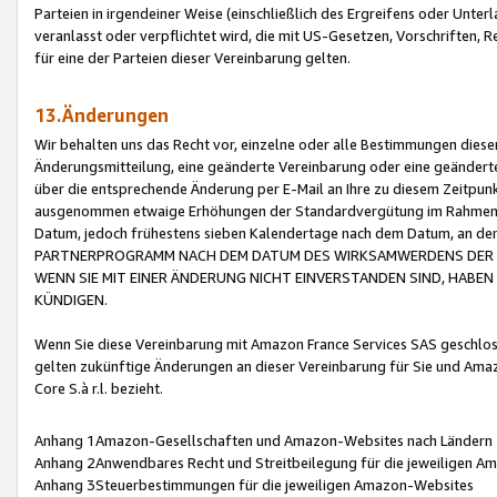
Parteien in irgendeiner Weise (einschließlich des Ergreifens oder Unt
veranlasst oder verpflichtet wird, die mit US-Gesetzen, Vorschriften,
für eine der Parteien dieser Vereinbarung gelten.
13.Änderungen
Wir behalten uns das Recht vor, einzelne oder alle Bestimmungen diese
Änderungsmitteilung, eine geänderte Vereinbarung oder eine geänderte 
über die entsprechende Änderung per E-Mail an Ihre zu diesem Zeitpun
ausgenommen etwaige Erhöhungen der Standardvergütung im Rahmen
Datum, jedoch frühestens sieben Kalendertage nach dem Datum, an de
PARTNERPROGRAMM NACH DEM DATUM DES WIRKSAMWERDENS DER Ä
WENN SIE MIT EINER ÄNDERUNG NICHT EINVERSTANDEN SIND, HABEN S
KÜNDIGEN.
Wenn Sie diese Vereinbarung mit Amazon France Services SAS geschlo
gelten zukünftige Änderungen an dieser Vereinbarung für Sie und Ama
Core S.à r.l. bezieht.
Anhang 1Amazon-Gesellschaften und Amazon-Websites nach Ländern
Anhang 2Anwendbares Recht und Streitbeilegung für die jeweiligen 
Anhang 3Steuerbestimmungen für die jeweiligen Amazon-Websites