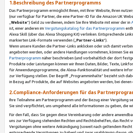
1.Beschreibung des Partnerprogramms
Das Partnerprogramm ermöglicht Ihnen, mit Ihrer Website, Ihren nutzer
(nur verfügbar für Partner, die eine Partner-ID für die Amazon UK We
„
Website
“) Geld zu verdienen, indem Sie Ihre Website mit einer der in
ist, einer anderen im
Vergütungskatalog für das Partnerprogramm
enth
Alexa Skill (über das Alexa Shopping Kit) verlinken. Entsprechende Lin
markierten Link-Formate verwenden („
Partner-Links
“).
Wenn unsere Kunden die Partner-Links anklicken oder sich damit verbi
angeboten werden, oder andere Handlungen vornehmen, können Sie eine
Partnerprogramm
näher beschrieben (und vorbehaltlich der dort festg
Produkte oder Leistungen können wir Ihnen Daten, Bilder, Texte, Linkfo
für Anwendungsprogramme, die Alexa-Funktionalität und weitere Inf
zur Verfügung stellen. Der Begriff „Programminhalte“ bezieht sich dabe
in Bezug auf Produkte, die auf Websites angeboten werden, bei denen 
2.Compliance-Anforderungen für das Partnerprog
Ihre Teilnahme am Partnerprogramm und der Bezug einer Vergütung setz
Sie sind verpflichtet, uns umgehend alle Informationen zu geben, die w
Für den Fall, dass Sie gegen diese Vereinbarung oder andere anwendba
uns zur Verfügung stehenden Rechten und Rechtsbehelfen, das Recht vo
Vergütungen ohne weitere Ankündigung (soweit nach geltendem Recht z
entsprechende Vergütungen zu haben) und zwar unabhängig davon, ob 