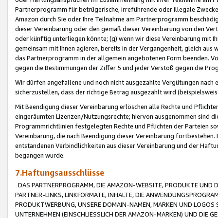
Partnerprogramm für betrügerische, irreführende oder illegale Zwecke
Amazon durch Sie oder Ihre Teilnahme am Partnerprogramm beschädig
dieser Vereinbarung oder den gemäß dieser Vereinbarung von den Vertr
oder künftig unterliegen könnte; (g) wenn wir diese Vereinbarung mit I
gemeinsam mit Ihnen agieren, bereits in der Vergangenheit, gleich aus
das Partnerprogramm in der allgemein angebotenen Form beenden. Vors
gegen die Bestimmungen der Ziffer 5 und jeder Verstoß gegen die Prog
Wir dürfen angefallene und noch nicht ausgezahlte Vergütungen nach 
sicherzustellen, dass der richtige Betrag ausgezahlt wird (beispielsw
Mit Beendigung dieser Vereinbarung erlöschen alle Rechte und Pflichte
eingeräumten Lizenzen/Nutzungsrechte; hiervon ausgenommen sind die in 
Programmrichtlinien festgelegten Rechte und Pflichten der Parteien sow
Vereinbarung, die nach Beendigung dieser Vereinbarung fortbestehen. D
entstandenen Verbindlichkeiten aus dieser Vereinbarung und der Haft
begangen wurde.
7.Haftungsausschlüsse
DAS PARTNERPROGRAMM, DIE AMAZON-WEBSITE, PRODUKTE UND DI
PARTNER-LINKS, LINKFORMATE, INHALTE, DIE ANWENDUNGSPROGR
PRODUKTWERBUNG, UNSERE DOMAIN-NAMEN, MARKEN UND LOGOS S
UNTERNEHMEN (EINSCHLIESSLICH DER AMAZON-MARKEN) UND DIE GE