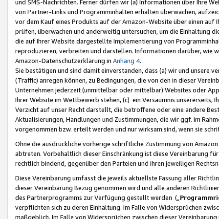
und SMS-Nachrichten. Ferner dürfen wir (a) Informationen über Ihre We
von Partner-Links und Programminhalten erhalten überwachen, aufzei
vor dem Kauf eines Produkts auf der Amazon-Website über einen auf Ih
prüfen, überwachen und anderweitig untersuchen, um die Einhaltung dies
die auf Ihrer Website dargestellte Implementierung von Programminhalt
reproduzieren, verbreiten und darstellen. Informationen darüber, wie w
Amazon-Datenschutzerklärung in
Anhang 4
.
Sie bestätigen und sind damit einverstanden, dass (a) wir und unsere 
(Traffic) anregen können, zu Bedingungen, die von den in dieser Vere
Unternehmen jederzeit (unmittelbar oder mittelbar) Websites oder Appl
Ihrer Website im Wettbewerb stehen, (c) ein Versäumnis unsererseits, I
Verzicht auf unser Recht darstellt, die betroffene oder eine andere B
Aktualisierungen, Handlungen und Zustimmungen, die wir ggf. im Rahme
vorgenommen bzw. erteilt werden und nur wirksam sind, wenn sie schri
Ohne die ausdrückliche vorherige schriftliche Zustimmung von Amazon
abtreten. Vorbehaltlich dieser Einschränkung ist diese Vereinbarung f
rechtlich bindend, gegenüber den Parteien und ihren jeweiligen Rech
Diese Vereinbarung umfasst die jeweils aktuellste Fassung aller Richtli
dieser Vereinbarung Bezug genommen wird und alle anderen Richtlinie
des Partnerprogramms zur Verfügung gestellt werden („
Programmric
verpflichten sich zu deren Einhaltung. Im Falle von Widersprüchen zwi
maßgeblich. Im Falle von Widersprüchen zwischen dieser Vereinbarun