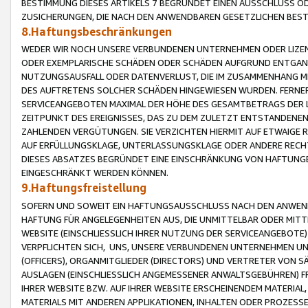
BESTIMMUNG DIESES ARTIKELS 7 BEGRÜNDET EINEN AUSSCHLUSS 
ZUSICHERUNGEN, DIE NACH DEN ANWENDBAREN GESETZLICHEN BE
8.Haftungsbeschränkungen
WEDER WIR NOCH UNSERE VERBUNDENEN UNTERNEHMEN ODER LIZEN
ODER EXEMPLARISCHE SCHÄDEN ODER SCHÄDEN AUFGRUND ENTGANG
NUTZUNGSAUSFALL ODER DATENVERLUST, DIE IM ZUSAMMENHANG MI
DES AUFTRETENS SOLCHER SCHÄDEN HINGEWIESEN WURDEN. FERN
SERVICEANGEBOTEN MAXIMAL DER HÖHE DES GESAMTBETRAGS DER 
ZEITPUNKT DES EREIGNISSES, DAS ZU DEM ZULETZT ENTSTANDENE
ZAHLENDEN VERGÜTUNGEN. SIE VERZICHTEN HIERMIT AUF ETWAIGE 
AUF ERFÜLLUNGSKLAGE, UNTERLASSUNGSKLAGE ODER ANDERE RECHT
DIESES ABSATZES BEGRÜNDET EINE EINSCHRÄNKUNG VON HAFTUNG
EINGESCHRÄNKT WERDEN KÖNNEN.
9.Haftungsfreistellung
SOFERN UND SOWEIT EIN HAFTUNGSAUSSCHLUSS NACH DEN ANWENDB
HAFTUNG FÜR ANGELEGENHEITEN AUS, DIE UNMITTELBAR ODER MITT
WEBSITE (EINSCHLIESSLICH IHRER NUTZUNG DER SERVICEANGEBOTE)
VERPFLICHTEN SICH, UNS, UNSERE VERBUNDENEN UNTERNEHMEN UN
(OFFICERS), ORGANMITGLIEDER (DIRECTORS) UND VERTRETER VON 
AUSLAGEN (EINSCHLIESSLICH ANGEMESSENER ANWALTSGEBÜHREN) FR
IHRER WEBSITE BZW. AUF IHRER WEBSITE ERSCHEINENDEM MATERIAL
MATERIALS MIT ANDEREN APPLIKATIONEN, INHALTEN ODER PROZESSE