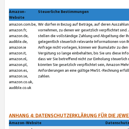
Amazon-
Steuerliche Bestimmungen
Website
amazon.com.be,
Wir dürfen in Bezug auf Beträge, auf deren Auszahlun
amazon.fr,
vornehmen, zu denen wir gesetzlich verpflichtet sind
amazon.de,
stellen die vollständige Zahlung und Abgeltung der 
audible.de,
gelegentlich steuerlich relevante Informationen von I
amazon.ie
Anfrage nicht vorlegen, können wir (kumulativ zu de
amazon.it,
Vergütung so lange einbehalten, bis Sie uns diese Inf
amazon.nl,
dass wir Sie betreffend nicht zur Einholung steuerlich 
amazon.pl,
könnten Sie gesetzlich verpflichtet sein, Amazon Meh
amazon.es,
Anforderungen an eine gültige MwSt.-Rechnung erfüllt
amazon.se,
zahlen.
amazon.co.uk,
audible.co.uk
ANHANG 4: DATENSCHUTZERKLÄRUNG FÜR DIE JEWE
Amazon-Website
Datenschutz