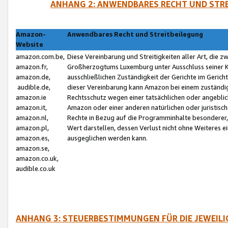
ANHANG 2: ANWENDBARES RECHT UND STRE
Amazon-
Anwendbares Recht und Streitbeilegung
Website
amazon.com.be,
Diese Vereinbarung und Streitigkeiten aller Art, die 
amazon.fr,
Großherzogtums Luxemburg unter Ausschluss seiner Kol
amazon.de,
ausschließlichen Zuständigkeit der Gerichte im Geri
audible.de,
dieser Vereinbarung kann Amazon bei einem zuständig
amazon.ie
Rechtsschutz wegen einer tatsächlichen oder angebli
amazon.it,
Amazon oder einer anderen natürlichen oder juristisc
amazon.nl,
Rechte in Bezug auf die Programminhalte besonderer,
amazon.pl,
Wert darstellen, dessen Verlust nicht ohne Weiteres e
amazon.es,
ausgeglichen werden kann.
amazon.se,
amazon.co.uk,
audible.co.uk
ANHANG 3: STEUERBESTIMMUNGEN FÜR DIE JEWEIL