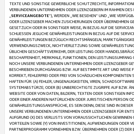
TEXTE UND SONSTIGE GEWERBLICHE SCHUTZRECHTE, INFORMATIONE
VERBUNDENEN UNTERNEHMEN ODER LIZENZGEBERN IM RAHMEN DES
„
SERVICEANGEBOTE
“), WERDEN „WIE BESEHEN“ UND „WIE VERFÜ
ODER LIZENZGEBER MACHEN ZUSICHERUNGEN ODER ÜBERNEHMEN GEW
GESETZLICH ODER IN SONSTIGER WEISE, IN BEZUG AUF DIE SERVI
SCHLIESSEN JEGLICHE GEWÄHRLEISTUNGEN IN BEZUG AUF DIE SERVI
GEWÄHRLEISTUNGEN BEZÜGLICH RECHTSMÄNGELN, MARKTGÄNGIGKEIT
VERWENDUNGSZWECK, NICHTVERLETZUNG SOWIE GEWÄHRLEISTUNGEN 
ÜBLICHEN GESCHÄFTSVERKEHR, DER LEISTUNG ODER HANDELSBRÄUCH
BESCHAFFENHEIT, MERKMALE, FUNKTIONEN, DEN LEISTUNGSUMFANG 
NOCH UNSERE VERBUNDENEN UNTERNEHMEN ODER LIZENZGEBER GEWÄ
BESCHRIEBEN DURCHGÄNGIG BZW. AUF BESTIMMTE ART UND WEISE
KORREKT, FEHLERFREI ODER FREI VON SCHÄDLICHEN KOMPONENTEN
HAFTEN FÜR: (A) FEHLER, UNGENAUIGKEITEN, VIREN, SCHADSOFTW
SYSTEMABSTÜRZE; ODER (B) UNBERECHTIGTE ZUGRIFFE AUF BZW. 
WEBSITE ODER VON DATEN, BILDERN, TEXTEN ODER SONSTIGEN INF
ODER EINER ANDEREN NATÜRLICHEN ODER JURISTISCHEN PERSON OD
GEWÄHRLEISTUNGSANSPRÜCHE, ES SEIN DENN, DIESE SIND IN DIES
UNSERE VERBUNDENEN UNTERNEHMEN ODER LIZENZGEBER FÜR EN
AUFGRUND (X) DES VERLUSTS VON VORAUSSICHTLICHEN GEWINNEN
VORTEILEN SOWIE (Y) VON INVESTITIONEN, AUFWENDUNGEN ODER VE
PARTNERPROGRAMM VORNEHMEN BZW. ÜBERNEHMEN ODER (Z) DER 