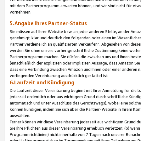
mit dem Partnerprogramm erwarten können, und wir sind nicht für etwa
vornehmen.
5.Angabe Ihres Partner-Status
Sie müssen auf Ihrer Website bzw. an jeder anderen Stelle, an der Am
genehmigt, klar und deutlich den folgenden oder einen im Wesentlichen
Partner verdiene ich an qualifizierten Verkäufen“. Abgesehen von die
werden Sie ohne unsere vorherige schriftliche Zustimmung keine weite
Partnerprogramm machen. Sie dürfen die zwischen uns und Ihnen best
(einschließlich der expliziten oder impliziten Aussage, dass Amazon Si
dass eine Verbindung zwischen Amazon und Ihnen oder einer anderen natü
vorliegenden Vereinbarung ausdrücklich gestattet ist.
6.Laufzeit und Kündigung
Die Laufzeit dieser Vereinbarung beginnt mit Ihrer Anmeldung für die 
jederzeit ordentlich oder aus wichtigem Grund durch schriftliche Kündi
automatisch und unter Ausschluss des Gerichtswegs), wobei eine solch
können kündigen, indem Sie sich über die Partner-Website in Ihrem Ko
auswählen.
Ferner können wir diese Vereinbarung jederzeit aus wichtigem Grund dur
Sie Ihre Pflichten aus dieser Vereinbarung erheblich verletzen; (b) wen
Programmrichtlinien) nicht innerhalb von 7 Tagen nach unserer Benachr
oder Haftungsansprüchen im Zusammenhang mit Ihrer Teilnahme am Pa