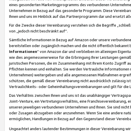
eines gesonderten Marketingprogramms des verbundenen Unternehmens
Unternehmen in Bezug auf das gesonderte Programm. Diese Vereinbarung
Ihnen und uns im Hinblick auf das Partnerprogramm dar und ersetzt al
Für die Zwecke dieser Vereinbarung verstehen sich die Begriffe „schließ
von „jedoch nicht beschränkt auf“.
Sämtliche Informationen in Bezug auf Amazon oder unsere verbunde
bereitstellen oder zugänglich machen und die nicht öffentlich bekannt bz
Informationen
“ von Amazon dar und verbleiben im alleinigen Eigent
wie dies angemessenerweise für die Erbringung Ihrer Leistungen gemäß d
juristischen Personen, die im Zusammenhang mit Ihrem Konto Zugriff au
Pflichten kennen und einhalten. Sie werden Vertrauliche Informationen 
Unternehmen) weitergeben und alle angemessenen Maßnahmen ergreifen
schützen, die gemäß dieser Vereinbarung nicht ausdrücklich zulässig is
Vertraulichkeits- oder Geheimhaltungsvereinbarungen und gilt für die
Das Verhältnis zwischen Ihnen und uns ist das unabhängiger Vertragspa
Joint-Venture, ein Vertretungsverhältnis, eine Franchisevereinbarung, 
unseren jeweiligen verbundenen Unternehmen und Ihnen. Sie sind ni
oder Zusagen abzugeben oder anzunehmen. Wenn Sie eine andere natürli
ermöglichen, Handlungen in Bezug auf den Gegenstand dieser Vereinbar
Ungeachtet anders lautender Bestimmungen in dieser Vereinbarung wird