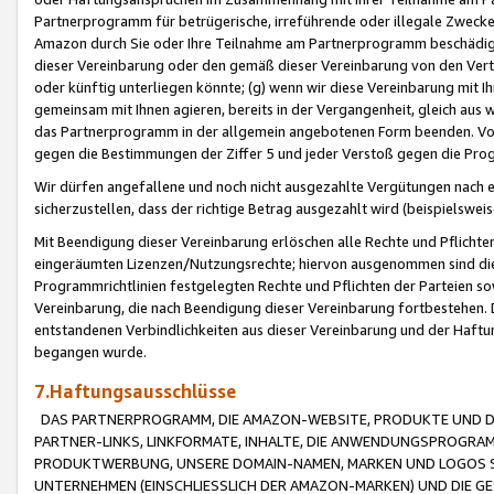
Partnerprogramm für betrügerische, irreführende oder illegale Zwecke
Amazon durch Sie oder Ihre Teilnahme am Partnerprogramm beschädig
dieser Vereinbarung oder den gemäß dieser Vereinbarung von den Vertr
oder künftig unterliegen könnte; (g) wenn wir diese Vereinbarung mit I
gemeinsam mit Ihnen agieren, bereits in der Vergangenheit, gleich aus
das Partnerprogramm in der allgemein angebotenen Form beenden. Vors
gegen die Bestimmungen der Ziffer 5 und jeder Verstoß gegen die Prog
Wir dürfen angefallene und noch nicht ausgezahlte Vergütungen nach 
sicherzustellen, dass der richtige Betrag ausgezahlt wird (beispielsw
Mit Beendigung dieser Vereinbarung erlöschen alle Rechte und Pflichte
eingeräumten Lizenzen/Nutzungsrechte; hiervon ausgenommen sind die in 
Programmrichtlinien festgelegten Rechte und Pflichten der Parteien sow
Vereinbarung, die nach Beendigung dieser Vereinbarung fortbestehen. D
entstandenen Verbindlichkeiten aus dieser Vereinbarung und der Haft
begangen wurde.
7.Haftungsausschlüsse
DAS PARTNERPROGRAMM, DIE AMAZON-WEBSITE, PRODUKTE UND DI
PARTNER-LINKS, LINKFORMATE, INHALTE, DIE ANWENDUNGSPROGR
PRODUKTWERBUNG, UNSERE DOMAIN-NAMEN, MARKEN UND LOGOS S
UNTERNEHMEN (EINSCHLIESSLICH DER AMAZON-MARKEN) UND DIE GE