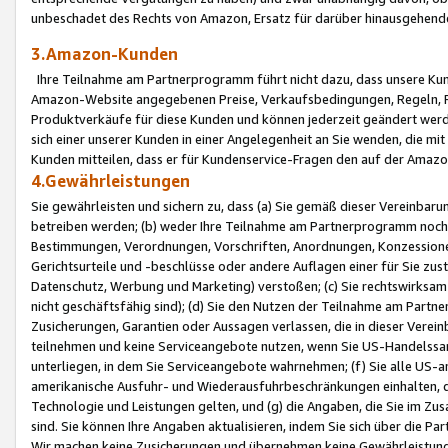
unbeschadet des Rechts von Amazon, Ersatz für darüber hinausgehen
3.Amazon-Kunden
Ihre Teilnahme am Partnerprogramm führt nicht dazu, dass unsere Kun
Amazon-Website angegebenen Preise, Verkaufsbedingungen, Regeln, Ri
Produktverkäufe für diese Kunden und können jederzeit geändert werde
sich einer unserer Kunden in einer Angelegenheit an Sie wenden, die 
Kunden mitteilen, dass er für Kundenservice-Fragen den auf der Ama
4.Gewährleistungen
Sie gewährleisten und sichern zu, dass (a) Sie gemäß dieser Vereinba
betreiben werden; (b) weder Ihre Teilnahme am Partnerprogramm noch d
Bestimmungen, Verordnungen, Vorschriften, Anordnungen, Konzessionen,
Gerichtsurteile und -beschlüsse oder andere Auflagen einer für Sie zu
Datenschutz, Werbung und Marketing) verstoßen; (c) Sie rechtswirksam 
nicht geschäftsfähig sind); (d) Sie den Nutzen der Teilnahme am Partne
Zusicherungen, Garantien oder Aussagen verlassen, die in dieser Verein
teilnehmen und keine Serviceangebote nutzen, wenn Sie US-Handelssa
unterliegen, in dem Sie Serviceangebote wahrnehmen; (f) Sie alle US
amerikanische Ausfuhr- und Wiederausfuhrbeschränkungen einhalten, 
Technologie und Leistungen gelten, und (g) die Angaben, die Sie im 
sind. Sie können Ihre Angaben aktualisieren, indem Sie sich über die 
Wir machen keine Zusicherungen und übernehmen keine Gewährleistun