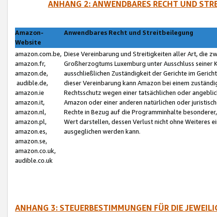
ANHANG 2: ANWENDBARES RECHT UND STRE
Amazon-
Anwendbares Recht und Streitbeilegung
Website
amazon.com.be,
Diese Vereinbarung und Streitigkeiten aller Art, die 
amazon.fr,
Großherzogtums Luxemburg unter Ausschluss seiner Kol
amazon.de,
ausschließlichen Zuständigkeit der Gerichte im Geri
audible.de,
dieser Vereinbarung kann Amazon bei einem zuständig
amazon.ie
Rechtsschutz wegen einer tatsächlichen oder angebli
amazon.it,
Amazon oder einer anderen natürlichen oder juristisc
amazon.nl,
Rechte in Bezug auf die Programminhalte besonderer,
amazon.pl,
Wert darstellen, dessen Verlust nicht ohne Weiteres e
amazon.es,
ausgeglichen werden kann.
amazon.se,
amazon.co.uk,
audible.co.uk
ANHANG 3: STEUERBESTIMMUNGEN FÜR DIE JEWEIL