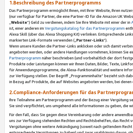
1.Beschreibung des Partnerprogramms
Das Partnerprogramm ermöglicht Ihnen, mit Ihrer Website, Ihren nutzer
(nur verfügbar für Partner, die eine Partner-ID für die Amazon UK We
„
Website
“) Geld zu verdienen, indem Sie Ihre Website mit einer der in
ist, einer anderen im
Vergütungskatalog für das Partnerprogramm
enth
Alexa Skill (über das Alexa Shopping Kit) verlinken. Entsprechende Lin
markierten Link-Formate verwenden („
Partner-Links
“).
Wenn unsere Kunden die Partner-Links anklicken oder sich damit verbi
angeboten werden, oder andere Handlungen vornehmen, können Sie eine
Partnerprogramm
näher beschrieben (und vorbehaltlich der dort festg
Produkte oder Leistungen können wir Ihnen Daten, Bilder, Texte, Linkfo
für Anwendungsprogramme, die Alexa-Funktionalität und weitere Inf
zur Verfügung stellen. Der Begriff „Programminhalte“ bezieht sich dabe
in Bezug auf Produkte, die auf Websites angeboten werden, bei denen 
2.Compliance-Anforderungen für das Partnerprog
Ihre Teilnahme am Partnerprogramm und der Bezug einer Vergütung setz
Sie sind verpflichtet, uns umgehend alle Informationen zu geben, die w
Für den Fall, dass Sie gegen diese Vereinbarung oder andere anwendba
uns zur Verfügung stehenden Rechten und Rechtsbehelfen, das Recht vo
Vergütungen ohne weitere Ankündigung (soweit nach geltendem Recht z
entsprechende Vergütungen zu haben) und zwar unabhängig davon, ob 