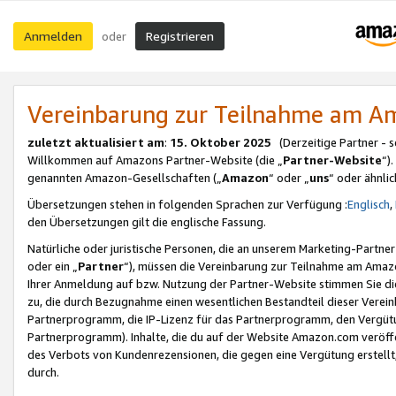
Anmelden
Registrieren
oder
Vereinbarung zur Teilnahme am 
zuletzt aktualisiert am
:
15. Oktober 2025
(Derzeitige Partner - 
Willkommen auf Amazons Partner-Website (die „
Partner-Website
“)
genannten Amazon-Gesellschaften („
Amazon
“ oder „
uns
“ oder ähnli
Übersetzungen stehen in folgenden Sprachen zur Verfügung :
Englisch
,
den Übersetzungen gilt die englische Fassung.
Natürliche oder juristische Personen, die an unserem Marketing-Partn
oder ein „
Partner
“), müssen die Vereinbarung zur Teilnahme am Ama
Ihrer Anmeldung auf bzw. Nutzung der Partner-Website stimmen Sie die
zu, die durch Bezugnahme einen wesentlichen Bestandteil dieser Verei
Partnerprogramm, die IP-Lizenz für das Partnerprogramm, den Vergütu
Partnerprogramm). Inhalte, die du auf der Website Amazon.com veröffe
des Verbots von Kundenrezensionen, die gegen eine Vergütung erstellt, 
durch.