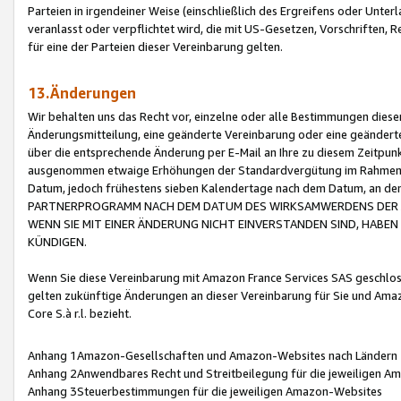
Parteien in irgendeiner Weise (einschließlich des Ergreifens oder Unt
veranlasst oder verpflichtet wird, die mit US-Gesetzen, Vorschriften,
für eine der Parteien dieser Vereinbarung gelten.
13.Änderungen
Wir behalten uns das Recht vor, einzelne oder alle Bestimmungen diese
Änderungsmitteilung, eine geänderte Vereinbarung oder eine geänderte 
über die entsprechende Änderung per E-Mail an Ihre zu diesem Zeitpun
ausgenommen etwaige Erhöhungen der Standardvergütung im Rahmen
Datum, jedoch frühestens sieben Kalendertage nach dem Datum, an de
PARTNERPROGRAMM NACH DEM DATUM DES WIRKSAMWERDENS DER Ä
WENN SIE MIT EINER ÄNDERUNG NICHT EINVERSTANDEN SIND, HABEN S
KÜNDIGEN.
Wenn Sie diese Vereinbarung mit Amazon France Services SAS geschlo
gelten zukünftige Änderungen an dieser Vereinbarung für Sie und Ama
Core S.à r.l. bezieht.
Anhang 1Amazon-Gesellschaften und Amazon-Websites nach Ländern
Anhang 2Anwendbares Recht und Streitbeilegung für die jeweiligen 
Anhang 3Steuerbestimmungen für die jeweiligen Amazon-Websites