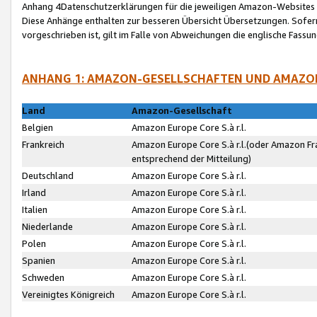
Anhang 4Datenschutzerklärungen für die jeweiligen Amazon-Websites
Diese Anhänge enthalten zur besseren Übersicht Übersetzungen. Sofe
vorgeschrieben ist, gilt im Falle von Abweichungen die englische Fass
ANHANG 1: AMAZON-GESELLSCHAFTEN UND AMAZO
Land
Amazon-Gesellschaft
Belgien
Amazon Europe Core S.à r.l.
Frankreich
Amazon Europe Core S.à r.l.(oder Amazon Fr
entsprechend der Mitteilung)
Deutschland
Amazon Europe Core S.à r.l.
Irland
Amazon Europe Core S.à r.l.
Italien
Amazon Europe Core S.à r.l.
Niederlande
Amazon Europe Core S.à r.l.
Polen
Amazon Europe Core S.à r.l.
Spanien
Amazon Europe Core S.à r.l.
Schweden
Amazon Europe Core S.à r.l.
Vereinigtes Königreich
Amazon Europe Core S.à r.l.