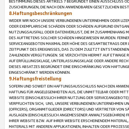
BESTIMMUNG DIESES ARTIKELS 7 BEGRÜNDET EINEN AUSSCHLUSS 
ZUSICHERUNGEN, DIE NACH DEN ANWENDBAREN GESETZLICHEN BE
8.Haftungsbeschränkungen
WEDER WIR NOCH UNSERE VERBUNDENEN UNTERNEHMEN ODER LIZEN
ODER EXEMPLARISCHE SCHÄDEN ODER SCHÄDEN AUFGRUND ENTGANG
NUTZUNGSAUSFALL ODER DATENVERLUST, DIE IM ZUSAMMENHANG MI
DES AUFTRETENS SOLCHER SCHÄDEN HINGEWIESEN WURDEN. FERN
SERVICEANGEBOTEN MAXIMAL DER HÖHE DES GESAMTBETRAGS DER 
ZEITPUNKT DES EREIGNISSES, DAS ZU DEM ZULETZT ENTSTANDENE
ZAHLENDEN VERGÜTUNGEN. SIE VERZICHTEN HIERMIT AUF ETWAIGE 
AUF ERFÜLLUNGSKLAGE, UNTERLASSUNGSKLAGE ODER ANDERE RECHT
DIESES ABSATZES BEGRÜNDET EINE EINSCHRÄNKUNG VON HAFTUNG
EINGESCHRÄNKT WERDEN KÖNNEN.
9.Haftungsfreistellung
SOFERN UND SOWEIT EIN HAFTUNGSAUSSCHLUSS NACH DEN ANWENDB
HAFTUNG FÜR ANGELEGENHEITEN AUS, DIE UNMITTELBAR ODER MITT
WEBSITE (EINSCHLIESSLICH IHRER NUTZUNG DER SERVICEANGEBOTE)
VERPFLICHTEN SICH, UNS, UNSERE VERBUNDENEN UNTERNEHMEN UN
(OFFICERS), ORGANMITGLIEDER (DIRECTORS) UND VERTRETER VON 
AUSLAGEN (EINSCHLIESSLICH ANGEMESSENER ANWALTSGEBÜHREN) FR
IHRER WEBSITE BZW. AUF IHRER WEBSITE ERSCHEINENDEM MATERIAL
MATERIALS MIT ANDEREN APPLIKATIONEN, INHALTEN ODER PROZESSE