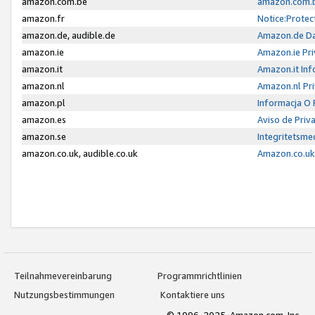
amazon.com.be
amazon.com.b
amazon.fr
Notice:Protec
amazon.de, audible.de
Amazon.de Da
amazon.ie
Amazon.ie Pri
amazon.it
Amazon.it Inf
amazon.nl
Amazon.nl Pri
amazon.pl
Informacja O
amazon.es
Aviso de Priv
amazon.se
Integritetsm
amazon.co.uk, audible.co.uk
Amazon.co.uk 
Teilnahmevereinbarung
Programmrichtlinien
Nutzungsbestimmungen
Kontaktiere uns