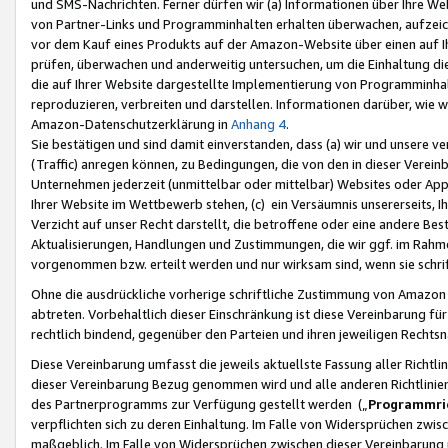
und SMS-Nachrichten. Ferner dürfen wir (a) Informationen über Ihre We
von Partner-Links und Programminhalten erhalten überwachen, aufzei
vor dem Kauf eines Produkts auf der Amazon-Website über einen auf Ih
prüfen, überwachen und anderweitig untersuchen, um die Einhaltung dies
die auf Ihrer Website dargestellte Implementierung von Programminhalt
reproduzieren, verbreiten und darstellen. Informationen darüber, wie w
Amazon-Datenschutzerklärung in
Anhang 4
.
Sie bestätigen und sind damit einverstanden, dass (a) wir und unsere 
(Traffic) anregen können, zu Bedingungen, die von den in dieser Vere
Unternehmen jederzeit (unmittelbar oder mittelbar) Websites oder Appl
Ihrer Website im Wettbewerb stehen, (c) ein Versäumnis unsererseits, I
Verzicht auf unser Recht darstellt, die betroffene oder eine andere B
Aktualisierungen, Handlungen und Zustimmungen, die wir ggf. im Rahme
vorgenommen bzw. erteilt werden und nur wirksam sind, wenn sie schri
Ohne die ausdrückliche vorherige schriftliche Zustimmung von Amazon
abtreten. Vorbehaltlich dieser Einschränkung ist diese Vereinbarung f
rechtlich bindend, gegenüber den Parteien und ihren jeweiligen Rech
Diese Vereinbarung umfasst die jeweils aktuellste Fassung aller Richtli
dieser Vereinbarung Bezug genommen wird und alle anderen Richtlinie
des Partnerprogramms zur Verfügung gestellt werden („
Programmric
verpflichten sich zu deren Einhaltung. Im Falle von Widersprüchen zwi
maßgeblich. Im Falle von Widersprüchen zwischen dieser Vereinbarun