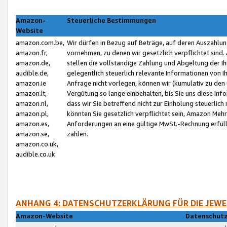
Amazon-
Steuerliche Bestimmungen
Website
amazon.com.be,
Wir dürfen in Bezug auf Beträge, auf deren Auszahlun
amazon.fr,
vornehmen, zu denen wir gesetzlich verpflichtet sind
amazon.de,
stellen die vollständige Zahlung und Abgeltung der 
audible.de,
gelegentlich steuerlich relevante Informationen von I
amazon.ie
Anfrage nicht vorlegen, können wir (kumulativ zu de
amazon.it,
Vergütung so lange einbehalten, bis Sie uns diese Inf
amazon.nl,
dass wir Sie betreffend nicht zur Einholung steuerlich 
amazon.pl,
könnten Sie gesetzlich verpflichtet sein, Amazon Meh
amazon.es,
Anforderungen an eine gültige MwSt.-Rechnung erfüllt
amazon.se,
zahlen.
amazon.co.uk,
audible.co.uk
ANHANG 4: DATENSCHUTZERKLÄRUNG FÜR DIE JEWE
Amazon-Website
Datenschutz