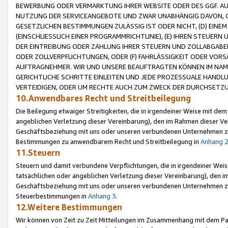
BEWERBUNG ODER VERMARKTUNG IHRER WEBSITE ODER DES GGF. AUF 
NUTZUNG DER SERVICEANGEBOTE UND ZWAR UNABHÄNGIG DAVON, O
GESETZLICHEN BESTIMMUNGEN ZULÄSSIG IST ODER NICHT, (D) EINE
(EINSCHLIESSLICH EINER PROGRAMMRICHTLINIE), (E) IHREN STEUER
DER EINTREIBUNG ODER ZAHLUNG IHRER STEUERN UND ZOLLABGAB
ODER ZOLLVERPFLICHTUNGEN, ODER (F) FAHRLÄSSIGKEIT ODER VORS
AUFTRAGNEHMER. WIR UND UNSERE BEAUFTRAGTEN KÖNNEN IM NAME
GERICHTLICHE SCHRITTE EINLEITEN UND JEDE PROZESSUALE HAND
VERTEIDIGEN, ODER UM RECHTE AUCH ZUM ZWECK DER DURCHSETZU
10.Anwendbares Recht und Streitbeilegung
Die Beilegung etwaiger Streitigkeiten, die in irgendeiner Weise mit de
angeblichen Verletzung dieser Vereinbarung), den im Rahmen dieser Ve
Geschäftsbeziehung mit uns oder unseren verbundenen Unternehmen zu
Bestimmungen zu anwendbarem Recht und Streitbeilegung in
Anhang 
11.Steuern
Steuern und damit verbundene Verpflichtungen, die in irgendeiner Wei
tatsächlichen oder angeblichen Verletzung dieser Vereinbarung), den 
Geschäftsbeziehung mit uns oder unseren verbundenen Unternehmen z
Steuerbestimmungen in
Anhang 3
.
12.Weitere Bestimmungen
Wir können von Zeit zu Zeit Mitteilungen im Zusammenhang mit dem Par