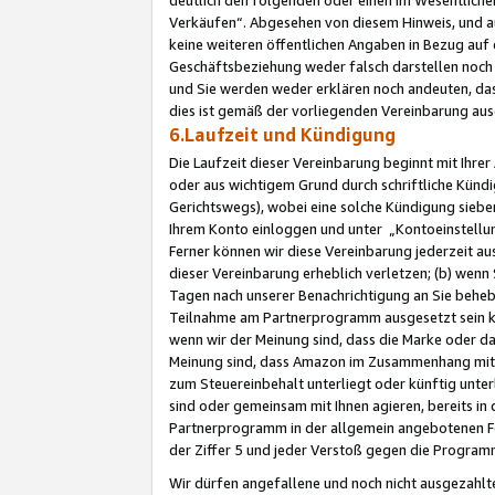
Verkäufen“. Abgesehen von diesem Hinweis, und a
keine weiteren öffentlichen Angaben in Bezug au
Geschäftsbeziehung weder falsch darstellen noch a
und Sie werden weder erklären noch andeuten, dass
dies ist gemäß der vorliegenden Vereinbarung ausd
6.Laufzeit und Kündigung
Die Laufzeit dieser Vereinbarung beginnt mit Ihre
oder aus wichtigem Grund durch schriftliche Kündi
Gerichtswegs), wobei eine solche Kündigung siebe
Ihrem Konto einloggen und unter „Kontoeinstellu
Ferner können wir diese Vereinbarung jederzeit aus
dieser Vereinbarung erheblich verletzen; (b) wenn
Tagen nach unserer Benachrichtigung an Sie behe
Teilnahme am Partnerprogramm ausgesetzt sein kö
wenn wir der Meinung sind, dass die Marke oder 
Meinung sind, dass Amazon im Zusammenhang mit d
zum Steuereinbehalt unterliegt oder künftig unter
sind oder gemeinsam mit Ihnen agieren, bereits in
Partnerprogramm in der allgemein angebotenen Fo
der Ziffer 5 und jeder Verstoß gegen die Programm
Wir dürfen angefallene und noch nicht ausgezahlt