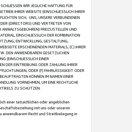
CHLIESSEN WIR JEGLICHE HAFTUNG FÜR
TRIEB IHRER WEBSITE (EINSCHLIESSLICH IHRER
FLICHTEN SICH, UNS, UNSERE VERBUNDENEN
EDER (DIRECTORS) UND VERTRETER VON
R ANWALTSGEBÜHREN) FREIZUSTELLEN UND
ATERIAL, EINSCHLIESSLICH DER KOMBINATION
NUTZUNG, ENTWICKLUNG, GESTALTUNG,
EBSEITE ERSCHEINENDEN MATERIALS, (C) IHRER
ZW. DEN ANWENDBAREN GESETZLICHEN
NG (EINSCHLIESSLICH EINER
BEN DER EINTREIBUNG ODER ZAHLUNG IHRER
LICHTUNGEN, ODER (F) FAHRLÄSSIGKEIT ODER
 BEAUFTRAGTEN KÖNNEN IM NAMEN EINER
HANDLUNG VORNEHMEN, UM EINE RECHTLICHE
TIKELS ZU SCHÜTZEN.
ich einer tatsächlichen oder angeblichen
Geschäftsbeziehung mit uns oder unseren
u anwendbarem Recht und Streitbeilegung in