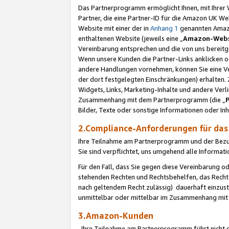
Das Partnerprogramm ermöglicht Ihnen, mit Ihrer W
Partner, die eine Partner-ID für die Amazon UK W
Website mit einer der in
Anhang 1
genannten Amazon
enthaltenen Website (jeweils eine „
Amazon-Webs
Vereinbarung entsprechen und die von uns bereitg
Wenn unsere Kunden die Partner-Links anklicken 
andere Handlungen vornehmen, können Sie eine Ver
der dort festgelegten Einschränkungen) erhalten. 
Widgets, Links, Marketing-Inhalte und andere Ver
Zusammenhang mit dem Partnerprogramm (die „
Bilder, Texte oder sonstige Informationen oder In
2.Compliance-Anforderungen für d
Ihre Teilnahme am Partnerprogramm und der Bezug 
Sie sind verpflichtet, uns umgehend alle Informat
Für den Fall, dass Sie gegen diese Vereinbarung 
stehenden Rechten und Rechtsbehelfen, das Recht
nach geltendem Recht zulässig) dauerhaft einzus
unmittelbar oder mittelbar im Zusammenhang mit
3.Amazon-Kunden
Ihre Teilnahme am Partnerprogramm führt nicht d