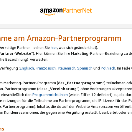
nahme am Amazon-Partnerprogramm
rzeitige Partner - sehen Sie
hier
, was sich geändert hat).
Partner-Website
“). Hier können Sie Ihre Marketing-Partner-Beziehung zu d
iche Bezeichnung) verwalten.
Verfügung :
Englisch
,
Französisch
,
Italienisch
,
Spanisch
und
Polnisch
. Im Fall
erem Marketing-Partner-Programm (das „
Partnerprogramm
“) teilnehmen od
on-Partnerprogramm (diese „
Vereinbarung
“) ohne Änderungen akzeptieren
 einschließlich den
Programmrichtlinien
(wie in Ziffer 12 definiert) zu, die 
raussetzungen für die Teilnahme am Partnerprogramm, die IP-Lizenz für das
s Partnerprogramm). Inhalte, die du auf der Website Amazon.com veröffentl
n Kundenrezensionen, die gegen eine Vergütung erstellt, bearbeitet oder ent
mms