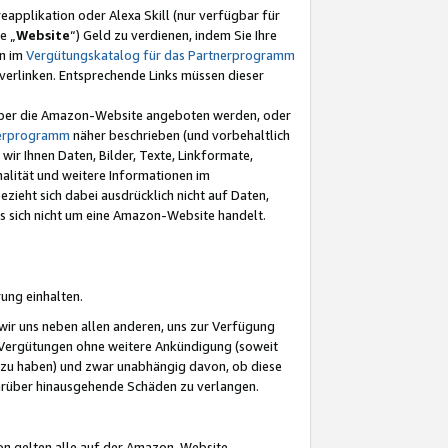
eapplikation oder Alexa Skill (nur verfügbar für
e „
Website
“) Geld zu verdienen, indem Sie Ihre
en im
Vergütungskatalog für das Partnerprogramm
t) verlinken. Entsprechende Links müssen dieser
e über die Amazon-Website angeboten werden, oder
nerprogramm
näher beschrieben (und vorbehaltlich
ir Ihnen Daten, Bilder, Texte, Linkformate,
alität und weitere Informationen im
zieht sich dabei ausdrücklich nicht auf Daten,
es sich nicht um eine Amazon-Website handelt.
rung einhalten.
ir uns neben allen anderen, uns zur Verfügung
n Vergütungen ohne weitere Ankündigung (soweit
 zu haben) und zwar unabhängig davon, ob diese
darüber hinausgehende Schäden zu verlangen.
on gelten alle auf der Amazon-Website