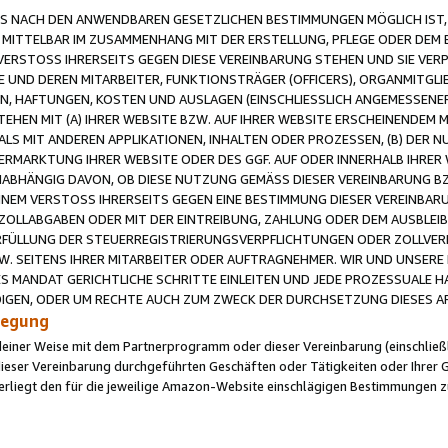
 NACH DEN ANWENDBAREN GESETZLICHEN BESTIMMUNGEN MÖGLICH IST, S
MITTELBAR IM ZUSAMMENHANG MIT DER ERSTELLUNG, PFLEGE ODER DEM BE
ERSTOSS IHRERSEITS GEGEN DIESE VEREINBARUNG STEHEN UND SIE VERP
UND DEREN MITARBEITER, FUNKTIONSTRÄGER (OFFICERS), ORGANMITGLI
N, HAFTUNGEN, KOSTEN UND AUSLAGEN (EINSCHLIESSLICH ANGEMESSENE
HEN MIT (A) IHRER WEBSITE BZW. AUF IHRER WEBSITE ERSCHEINENDEM M
LS MIT ANDEREN APPLIKATIONEN, INHALTEN ODER PROZESSEN, (B) DER 
RMARKTUNG IHRER WEBSITE ODER DES GGF. AUF ODER INNERHALB IHRER W
ABHÄNGIG DAVON, OB DIESE NUTZUNG GEMÄSS DIESER VEREINBARUNG B
EINEM VERSTOSS IHRERSEITS GEGEN EINE BESTIMMUNG DIESER VEREINBARU
D ZOLLABGABEN ODER MIT DER EINTREIBUNG, ZAHLUNG ODER DEM AUSBLEI
FÜLLUNG DER STEUERREGISTRIERUNGSVERPFLICHTUNGEN ODER ZOLLVERPF
W. SEITENS IHRER MITARBEITER ODER AUFTRAGNEHMER. WIR UND UNSERE
ES MANDAT GERICHTLICHE SCHRITTE EINLEITEN UND JEDE PROZESSUALE 
GEN, ODER UM RECHTE AUCH ZUM ZWECK DER DURCHSETZUNG DIESES AR
ilegung
endeiner Weise mit dem Partnerprogramm oder dieser Vereinbarung (einschließl
ieser Vereinbarung durchgeführten Geschäften oder Tätigkeiten oder Ihrer 
iegt den für die jeweilige Amazon-Website einschlägigen Bestimmungen z