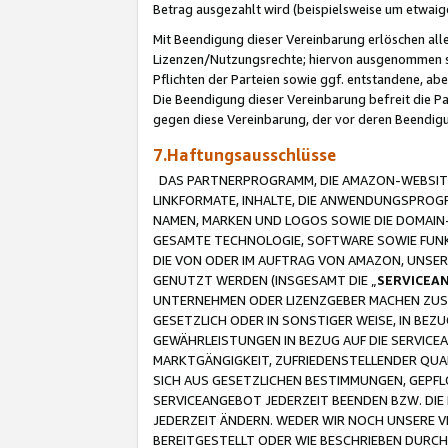
Betrag ausgezahlt wird (beispielsweise um etwai
Mit Beendigung dieser Vereinbarung erlöschen alle
Lizenzen/Nutzungsrechte; hiervon ausgenommen sind
Pflichten der Parteien sowie ggf. entstandene, ab
Die Beendigung dieser Vereinbarung befreit die P
gegen diese Vereinbarung, der vor deren Beendi
7.Haftungsausschlüsse
DAS PARTNERPROGRAMM, DIE AMAZON-WEBSITE,
LINKFORMATE, INHALTE, DIE ANWENDUNGSPRO
NAMEN, MARKEN UND LOGOS SOWIE DIE DOMAIN
GESAMTE TECHNOLOGIE, SOFTWARE SOWIE FUNKT
DIE VON ODER IM AUFTRAG VON AMAZON, UNS
GENUTZT WERDEN (INSGESAMT DIE „
SERVICEA
UNTERNEHMEN ODER LIZENZGEBER MACHEN ZUSI
GESETZLICH ODER IN SONSTIGER WEISE, IN BE
GEWÄHRLEISTUNGEN IN BEZUG AUF DIE SERVICE
MARKTGÄNGIGKEIT, ZUFRIEDENSTELLENDER QUA
SICH AUS GESETZLICHEN BESTIMMUNGEN, GEPFL
SERVICEANGEBOT JEDERZEIT BEENDEN BZW. DIE
JEDERZEIT ÄNDERN. WEDER WIR NOCH UNSERE 
BEREITGESTELLT ODER WIE BESCHRIEBEN DURC