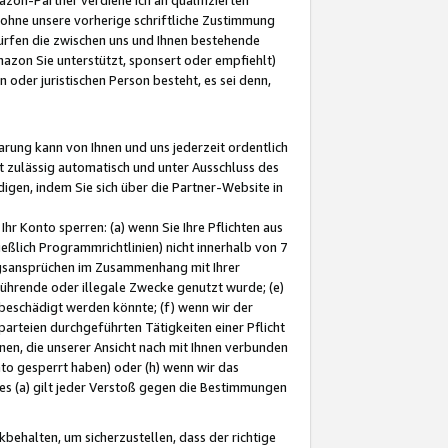
ohne unsere vorherige schriftliche Zustimmung
ürfen die zwischen uns und Ihnen bestehende
mazon Sie unterstützt, sponsert oder empfiehlt)
oder juristischen Person besteht, es sei denn,
arung kann von Ihnen und uns jederzeit ordentlich
t zulässig automatisch und unter Ausschluss des
gen, indem Sie sich über die Partner-Website in
hr Konto sperren: (a) wenn Sie Ihre Pflichten aus
eßlich Programmrichtlinien) nicht innerhalb von 7
ngsansprüchen im Zusammenhang mit Ihrer
ührende oder illegale Zwecke genutzt wurde; (e)
eschädigt werden könnte; (f) wenn wir der
rteien durchgeführten Tätigkeiten einer Pflicht
nen, die unserer Ansicht nach mit Ihnen verbunden
nto gesperrt haben) oder (h) wenn wir das
 (a) gilt jeder Verstoß gegen die Bestimmungen
ehalten, um sicherzustellen, dass der richtige