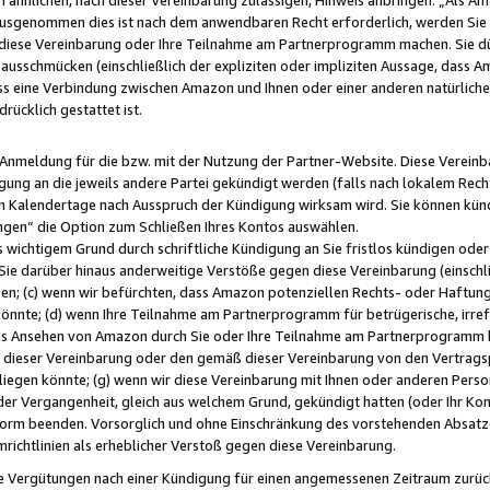
usgenommen dies ist nach dem anwendbaren Recht erforderlich, werden Sie 
f diese Vereinbarung oder Ihre Teilnahme am Partnerprogramm machen. Sie d
usschmücken (einschließlich der expliziten oder impliziten Aussage, dass A
 eine Verbindung zwischen Amazon und Ihnen oder einer anderen natürlichen 
rücklich gestattet ist.
r Anmeldung für die bzw. mit der Nutzung der Partner-Website. Diese Vereinb
gung an die jeweils andere Partei gekündigt werden (falls nach lokalem Rech
n Kalendertage nach Ausspruch der Kündigung wirksam wird. Sie können kündi
ngen“ die Option zum Schließen Ihres Kontos auswählen.
 wichtigem Grund durch schriftliche Kündigung an Sie fristlos kündigen oder I
 Sie darüber hinaus anderweitige Verstöße gegen diese Vereinbarung (einschli
ben; (c) wenn wir befürchten, dass Amazon potenziellen Rechts- oder Haftu
nnte; (d) wenn Ihre Teilnahme am Partnerprogramm für betrügerische, irref
das Ansehen von Amazon durch Sie oder Ihre Teilnahme am Partnerprogramm b
ieser Vereinbarung oder den gemäß dieser Vereinbarung von den Vertragspa
liegen könnte; (g) wenn wir diese Vereinbarung mit Ihnen oder anderen Perso
 der Vergangenheit, gleich aus welchem Grund, gekündigt hatten (oder Ihr Ko
rm beenden. Vorsorglich und ohne Einschränkung des vorstehenden Absatzes
richtlinien als erheblicher Verstoß gegen diese Vereinbarung.
e Vergütungen nach einer Kündigung für einen angemessenen Zeitraum zurückb