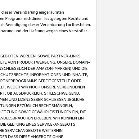
it dieser Vereinbarung eingeräumten
 den Programmrichtlinien festgelegten Rechte und
 nach Beendigung dieser Vereinbarung fortbestehen.
einbarung und der Haftung wegen eines Verstoßes
GEBOTEN WERDEN, SOWIE PARTNER-LINKS,
ALTE VON PRODUKTWERBUNG, UNSERE DOMAIN-
SCHLIESSLICH DER AMAZON-MARKEN) UND DIE
SCHUTZRECHTE, INFORMATIONEN UND INHALTE,
PARTNERPROGRAMMS BEREITGESTELLT ODER
ELLT. WEDER WIR NOCH UNSERE VERBUNDENEN
T, OB AUSDRÜCKLICH, STILLSCHWEIGEND,
MEN UND LIZENZGEBER SCHLIESSEN JEGLICHE
ISTUNGEN BEZÜGLICH RECHTSMÄNGELN,
LETZUNG SOWIE GEWÄHRLEISTUNGEN EIN, DIE
ANDELSBRÄUCHEN ERGEBEN. WIR KÖNNEN EIN
 DIE GELTUNG EINES SERVICE-ANGEBOTS
IE SERVICEANGEBOTE WEITERHIN
ODER DASS DIESE ANGEBOTE OHNE