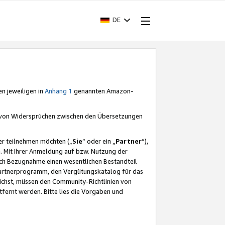
DE
en jeweiligen in
Anhang 1
genannten Amazon-
e von Widersprüchen zwischen den Übersetzungen
er teilnehmen möchten („
Sie
“ oder ein „
Partner
“),
. Mit Ihrer Anmeldung auf bzw. Nutzung der
durch Bezugnahme einen wesentlichen Bestandteil
 Partnerprogramm, den Vergütungskatalog für das
ichst, müssen den Community-Richtlinien von
fernt werden. Bitte lies die Vorgaben und