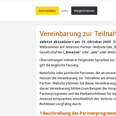
Anmelden
Registrieren
oder
Vereinbarung zur Teil
zuletzt aktualisiert am
:
15. Oktober 2025
(De
Willkommen auf Amazons Partner-Website (die „
Gesellschaften („
Amazon
“ oder „
uns
“ oder ähnl
Übersetzungen stehen in folgenden Sprachen zur 
gilt die englische Fassung.
Natürliche oder juristische Personen, die an uns
müssen die Vereinbarung zur Teilnahme am Amaz
Partner-Website stimmen Sie dieser Vereinbarung,
dieser Vereinbarung bilden (zum Beispiel die Vo
Partnerprogramm und die Markenrichtlinien für da
Amazon entsprechen, einschließlich des Verbots vo
Richtlinien sorgfältig durch.
1.Beschreibung des Partnerprogra