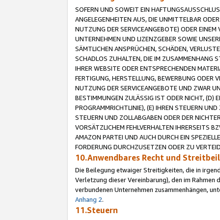
SOFERN UND SOWEIT EIN HAFTUNGSAUSSCHLUSS
ANGELEGENHEITEN AUS, DIE UNMITTELBAR ODER 
NUTZUNG DER SERVICEANGEBOTE) ODER EINEM V
UNTERNEHMEN UND LIZENZGEBER SOWIE UNSERE 
SÄMTLICHEN ANSPRÜCHEN, SCHÄDEN, VERLUSTE
SCHADLOS ZUHALTEN, DIE IM ZUSAMMENHANG STE
IHRER WEBSITE ODER ENTSPRECHENDEN MATERIA
FERTIGUNG, HERSTELLUNG, BEWERBUNG ODER VE
NUTZUNG DER SERVICEANGEBOTE UND ZWAR UN
BESTIMMUNGEN ZULÄSSIG IST ODER NICHT, (D) 
PROGRAMMRICHTLINIE), (E) IHREN STEUERN UN
STEUERN UND ZOLLABGABEN ODER DER NICHTER
VORSÄTZLICHEM FEHLVERHALTEN IHRERSEITS BZ
AMAZON PARTEI UND AUCH DURCH EIN SPEZIELL
FORDERUNG DURCHZUSETZEN ODER ZU VERTEIDI
10.Anwendbares Recht und Streitbe
Die Beilegung etwaiger Streitigkeiten, die in irg
Verletzung dieser Vereinbarung), den im Rahmen d
verbundenen Unternehmen zusammenhängen, unterl
Anhang 2
.
11.Steuern