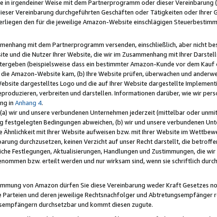
e in irgendeiner Weise mit dem Partnerprogramm oder dieser Vereinbarung (ei
ieser Vereinbarung durchgeführten Geschäften oder Tätigkeiten oder Ihrer 
liegen den für die jeweilige Amazon-Website einschlägigen Steuerbestim
mmenhang mit dem Partnerprogramm versenden, einschließlich, aber nicht be
site und die Nutzer Ihrer Website, die wir im Zusammenhang mit Ihrer Darst
itergeben (beispielsweise dass ein bestimmter Amazon-Kunde vor dem Kauf
uf die Amazon-Website kam, (b) Ihre Website prüfen, überwachen und anderwei
r Website dargestelltes Logo und die auf Ihrer Website dargestellte Impleme
reproduzieren, verbreiten und darstellen. Informationen darüber, wie wir per
ng in
Anhang 4
.
 (a) wir und unsere verbundenen Unternehmen jederzeit (mittelbar oder unmit
ng festgelegten Bedingungen abweichen, (b) wir und unsere verbundenen Unte
 Ähnlichkeit mit Ihrer Website aufweisen bzw. mit Ihrer Website im Wettbewer
barung durchzusetzen, keinen Verzicht auf unser Recht darstellt, die betrof
liche Festlegungen, Aktualisierungen, Handlungen und Zustimmungen, die wi
enommen bzw. erteilt werden und nur wirksam sind, wenn sie schriftlich dur
stimmung von Amazon dürfen Sie diese Vereinbarung weder Kraft Gesetzes no
die Parteien und deren jeweilige Rechtsnachfolger und Abtretungsempfänger 
ngsempfängern durchsetzbar und kommt diesen zugute.