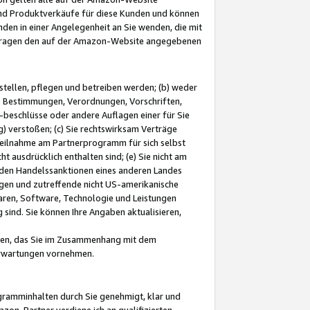
und Produktverkäufe für diese Kunden und können
nden in einer Angelegenheit an Sie wenden, die mit
e-Fragen den auf der Amazon-Website angegebenen
stellen, pflegen und betreiben werden; (b) weder
e Bestimmungen, Verordnungen, Vorschriften,
-beschlüsse oder andere Auflagen einer für Sie
 verstoßen; (c) Sie rechtswirksam Verträge
r Teilnahme am Partnerprogramm für sich selbst
t ausdrücklich enthalten sind; (e) Sie nicht am
den Handelssanktionen eines anderen Landes
gen und zutreffende nicht US-amerikanische
ren, Software, Technologie und Leistungen
sind. Sie können Ihre Angaben aktualisieren,
men, das Sie im Zusammenhang mit dem
 Erwartungen vornehmen.
ogramminhalten durch Sie genehmigt, klar und
zon-Partner verdiene ich an qualifizierten