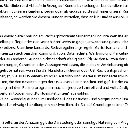
, Richtlinien und Abläufe in Bezug auf Kundenbestellungen, Kundendienst 
kte mit unseren Kunden pflegen oder abwickeln; sollte sich einer unserer Ku
nhängt, so werden Sie diesem Kunden mitteilen, dass er für Kundenservic
emäß dieser Vereinbarung am Partnerprogramm teilnehmen und Ihre Website er
ellung, Pflege oder der Betrieb Ihrer Website gegen anwendbare gesetzlich
skodizes, Branchenstandards, Selbstregulierungsregeln, Gerichtsurteile und 
ngen zu elektronischer Kommunikation, Datenschutz, Werbung und Marketing)
 oder aus anderen Gründen nicht geschäftsfähig sind); (d) Sie den Nutzen de
cherungen, Garantien oder Aussagen verlassen, die in dieser Vereinbarung nich
gebote nutzen, wenn Sie US-Handelssanktionen oder US-Recht entsprechen
men; (f) Sie alle US-amerikanischen Ausfuhr- und Wiederausfuhrbeschränkun
ten, die den Bestimmungen der US-Gesetze entsprechen und ggf. für die Wa
hang mit dem Partnerprogramm machen, jederzeit zutreffend und vollständig 
 Konto einloggen und „Kontoeinstellungen“ auswählen.
keine Gewährleistungen im Hinblick auf das Besucher- und Vergütungsvolu
icht für etwaige Handlungen verantwortlich, die Sie auf Grundlage solcher
en Stelle, an der Amazon ggf. die Darstellung oder sonstige Nutzung von Pr
 ähnlichen, nach dieser Vereinbarung zulässigen, Hinweis anbringen: „Als Ama