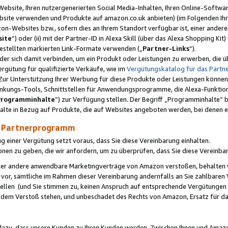
ebsite, Ihren nutzergenerierten Social Media-Inhalten, Ihren Online-Softwar
ebsite verwenden und Produkte auf amazon.co.uk anbieten) (im Folgenden Ihr
-Websites bzw., sofern dies an Ihrem Standort verfügbar ist, einer ander
ite
“) oder (ii) mit der Partner-ID in Alexa Skill (über das Alexa Shopping Ki
estellten markierten Link-Formate verwenden („
Partner-Links
“).
oder sich damit verbinden, um ein Produkt oder Leistungen zu erwerben, di
gütung für qualifizierte Verkäufe, wie im
Vergütungskatalog für das Part
Zur Unterstützung Ihrer Werbung für diese Produkte oder Leistungen können w
linkungs-Tools, Schnittstellen für Anwendungsprogramme, die Alexa-Funktion
Programminhalte
“) zur Verfügung stellen. Der Begriff „Programminhalte“ be
halte in Bezug auf Produkte, die auf Websites angeboten werden, bei denen 
as Partnerprogramm
einer Vergütung setzt voraus, dass Sie diese Vereinbarung einhalten.
ionen zu geben, die wir anfordern, um zu überprüfen, dass Sie diese Vereinba
oder andere anwendbare Marketingverträge von Amazon verstoßen, behalten w
 vor, sämtliche im Rahmen dieser Vereinbarung andernfalls an Sie zahlbare
tellen (und Sie stimmen zu, keinen Anspruch auf entsprechende Vergütungen
 dem Verstoß stehen, und unbeschadet des Rechts von Amazon, Ersatz für 
azu, dass unsere Kunden zu Ihren Kunden werden. Zwischen Ihnen und Amaz