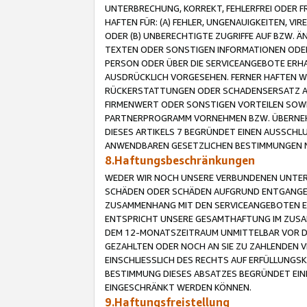
UNTERBRECHUNG, KORREKT, FEHLERFREI ODER 
HAFTEN FÜR: (A) FEHLER, UNGENAUIGKEITEN, 
ODER (B) UNBERECHTIGTE ZUGRIFFE AUF BZW. 
TEXTEN ODER SONSTIGEN INFORMATIONEN ODER 
PERSON ODER ÜBER DIE SERVICEANGEBOTE ERHA
AUSDRÜCKLICH VORGESEHEN. FERNER HAFTEN 
RÜCKERSTATTUNGEN ODER SCHADENSERSATZ AU
FIRMENWERT ODER SONSTIGEN VORTEILEN SOWIE
PARTNERPROGRAMM VORNEHMEN BZW. ÜBERNEHM
DIESES ARTIKELS 7 BEGRÜNDET EINEN AUSSCH
ANWENDBAREN GESETZLICHEN BESTIMMUNGEN 
8.Haftungsbeschränkungen
WEDER WIR NOCH UNSERE VERBUNDENEN UNTERN
SCHÄDEN ODER SCHÄDEN AUFGRUND ENTGANGENE
ZUSAMMENHANG MIT DEN SERVICEANGEBOTEN EN
ENTSPRICHT UNSERE GESAMTHAFTUNG IM ZUSAM
DEM 12-MONATSZEITRAUM UNMITTELBAR VOR DE
GEZAHLTEN ODER NOCH AN SIE ZU ZAHLENDEN V
EINSCHLIESSLICH DES RECHTS AUF ERFÜLLUNGS
BESTIMMUNG DIESES ABSATZES BEGRÜNDET EI
EINGESCHRÄNKT WERDEN KÖNNEN.
9.Haftungsfreistellung