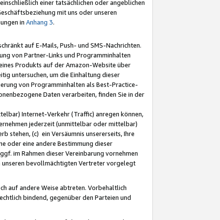
nschließlich einer tatsächlichen oder angeblichen
Geschäftsbeziehung mit uns oder unseren
mungen in
Anhang 3
.
schränkt auf E-Mails, Push- und SMS-Nachrichten.
ellung von Partner-Links und Programminhalten
 eines Produkts auf der Amazon-Website über
tig untersuchen, um die Einhaltung dieser
ntierung von Programminhalten als Best-Practice-
sonenbezogene Daten verarbeiten, finden Sie in der
telbar) Internet-Verkehr (Traffic) anregen können,
rnehmen jederzeit (unmittelbar oder mittelbar)
b stehen, (c) ein Versäumnis unsererseits, Ihre
fene oder eine andere Bestimmung dieser
r ggf. im Rahmen dieser Vereinbarung vornehmen
ch unseren bevollmächtigten Vertreter vorgelegt
ch auf andere Weise abtreten. Vorbehaltlich
rechtlich bindend, gegenüber den Parteien und