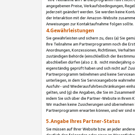
angegebenen Preise, Verkaufsbedingungen, Regeln
jederzeit geändert werden. Sie werden keine Konta
der Interaktion mit der Amazon-Website zusamme
Anweisungen zur Kontaktaufnahme folgen sollte.
4.Gewährleistungen
Sie gewährleisten und sichern zu, dass (a) Sie g
Ihre Teilnahme am Partnerprogramm noch die Erst
Anordnungen, Konzessionen, Richtlinien, Verhalten
zuständigen Behörde (einschließlich der Bestimmu
abschließen dürfen (also z. B. nicht minderjährig
eigenständig geprüft haben und sich nicht auf Zusi
Partnerprogramm teilnehmen und keine Servicean
unterliegen, in dem Sie Serviceangebote wahrneh
Ausfuhr- und Wiederausfuhrbeschränkungen einhal
gelten, und (g) die Angaben, die Sie im Zusammen
indem Sie sich über die Partner-Website in Ihrem
Wir machen keine Zusicherungen und übernehmen 
Partnerprogramm erwarten können, und wir sind n
5.Angabe Ihres Partner-Status
Sie müssen auf Ihrer Website bzw. an jeder ander
deutlich den folgenden oder einen im Wesentlichen