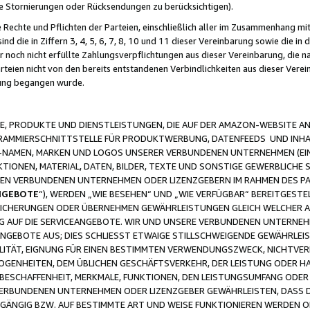
ge Stornierungen oder Rücksendungen zu berücksichtigen).
 Rechte und Pflichten der Parteien, einschließlich aller im Zusammenhang m
 die in Ziffern 3, 4, 5, 6, 7, 8, 10 und 11 dieser Vereinbarung sowie die in
er noch nicht erfüllte Zahlungsverpflichtungen aus dieser Vereinbarung, die
arteien nicht von den bereits entstandenen Verbindlichkeiten aus dieser Ver
gung begangen wurde.
 PRODUKTE UND DIENSTLEISTUNGEN, DIE AUF DER AMAZON-WEBSITE AN
GRAMMIERSCHNITTSTELLE FÜR PRODUKTWERBUNG, DATENFEEDS UND INH
-NAMEN, MARKEN UND LOGOS UNSERER VERBUNDENEN UNTERNEHMEN (EIN
IONEN, MATERIAL, DATEN, BILDER, TEXTE UND SONSTIGE GEWERBLICHE 
EREN VERBUNDENEN UNTERNEHMEN ODER LIZENZGEBERN IM RAHMEN DES 
NGEBOTE
“), WERDEN „WIE BESEHEN“ UND „WIE VERFÜGBAR“ BEREITGEST
CHERUNGEN ODER ÜBERNEHMEN GEWÄHRLEISTUNGEN GLEICH WELCHER AR
ZUG AUF DIE SERVICEANGEBOTE. WIR UND UNSERE VERBUNDENEN UNTERNEH
ANGEBOTE AUS; DIES SCHLIESST ETWAIGE STILLSCHWEIGENDE GEWÄHRLE
LITÄT, EIGNUNG FÜR EINEN BESTIMMTEN VERWENDUNGSZWECK, NICHTVER
OGENHEITEN, DEM ÜBLICHEN GESCHÄFTSVERKEHR, DER LEISTUNG ODER H
 BESCHAFFENHEIT, MERKMALE, FUNKTIONEN, DEN LEISTUNGSUMFANG ODER
VERBUNDENEN UNTERNEHMEN ODER LIZENZGEBER GEWÄHRLEISTEN, DASS D
HGÄNGIG BZW. AUF BESTIMMTE ART UND WEISE FUNKTIONIEREN WERDEN 