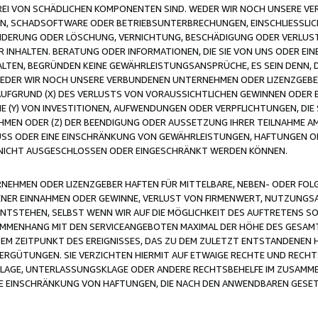
FREI VON SCHÄDLICHEN KOMPONENTEN SIND. WEDER WIR NOCH UNSERE 
VIREN, SCHADSOFTWARE ODER BETRIEBSUNTERBRECHUNGEN, EINSCHLIESSL
ÄNDERUNG ODER LÖSCHUNG, VERNICHTUNG, BESCHÄDIGUNG ODER VERLUST 
INHALTEN. BERATUNG ODER INFORMATIONEN, DIE SIE VON UNS ODER EIN
LTEN, BEGRÜNDEN KEINE GEWÄHRLEISTUNGSANSPRÜCHE, ES SEIN DENN, DI
WEDER WIR NOCH UNSERE VERBUNDENEN UNTERNEHMEN ODER LIZENZGEBE
FGRUND (X) DES VERLUSTS VON VORAUSSICHTLICHEN GEWINNEN ODER 
 (Y) VON INVESTITIONEN, AUFWENDUNGEN ODER VERPFLICHTUNGEN, DIE 
EN ODER (Z) DER BEENDIGUNG ODER AUSSETZUNG IHRER TEILNAHME A
LUSS ODER EINE EINSCHRÄNKUNG VON GEWÄHRLEISTUNGEN, HAFTUNGEN O
NICHT AUSGESCHLOSSEN ODER EINGESCHRÄNKT WERDEN KÖNNEN.
EHMEN ODER LIZENZGEBER HAFTEN FÜR MITTELBARE, NEBEN- ODER FOL
R EINNAHMEN ODER GEWINNE, VERLUST VON FIRMENWERT, NUTZUNGSAU
TSTEHEN, SELBST WENN WIR AUF DIE MÖGLICHKEIT DES AUFTRETENS S
MENHANG MIT DEN SERVICEANGEBOTEN MAXIMAL DER HÖHE DES GESAMT
M ZEITPUNKT DES EREIGNISSES, DAS ZU DEM ZULETZT ENTSTANDENEN 
ERGÜTUNGEN. SIE VERZICHTEN HIERMIT AUF ETWAIGE RECHTE UND RECHT
KLAGE, UNTERLASSUNGSKLAGE ODER ANDERE RECHTSBEHELFE IM ZUSAMME
NE EINSCHRÄNKUNG VON HAFTUNGEN, DIE NACH DEN ANWENDBAREN GESE