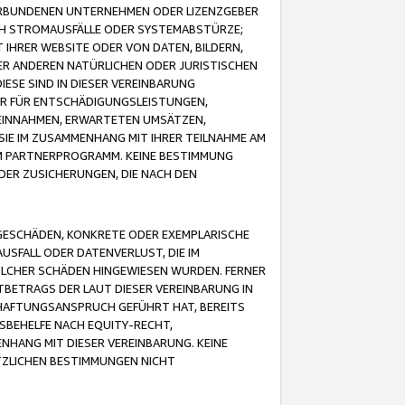
VERBUNDENEN UNTERNEHMEN ODER LIZENZGEBER
ICH STROMAUSFÄLLE ODER SYSTEMABSTÜRZE;
IHRER WEBSITE ODER VON DATEN, BILDERN,
ER ANDEREN NATÜRLICHEN ODER JURISTISCHEN
ESE SIND IN DIESER VEREINBARUNG
R FÜR ENTSCHÄDIGUNGSLEISTUNGEN,
EINNAHMEN, ERWARTETEN UMSÄTZEN,
SIE IM ZUSAMMENHANG MIT IHRER TEILNAHME AM
M PARTNERPROGRAMM. KEINE BESTIMMUNG
DER ZUSICHERUNGEN, DIE NACH DEN
GESCHÄDEN, KONKRETE ODER EXEMPLARISCHE
SFALL ODER DATENVERLUST, DIE IM
OLCHER SCHÄDEN HINGEWIESEN WURDEN. FERNER
BETRAGS DER LAUT DIESER VEREINBARUNG IN
HAFTUNGSANSPRUCH GEFÜHRT HAT, BEREITS
SBEHELFE NACH EQUITY-RECHT,
NHANG MIT DIESER VEREINBARUNG. KEINE
TZLICHEN BESTIMMUNGEN NICHT