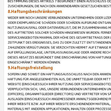
BESTIMMUNG DIESES ARTIKELS 7 BEGRÜNDET EINEN AUSSCHLUSS 
ZUSICHERUNGEN, DIE NACH DEN ANWENDBAREN GESETZLICHEN BE
8.Haftungsbeschränkungen
WEDER WIR NOCH UNSERE VERBUNDENEN UNTERNEHMEN ODER LIZEN
ODER EXEMPLARISCHE SCHÄDEN ODER SCHÄDEN AUFGRUND ENTGANG
NUTZUNGSAUSFALL ODER DATENVERLUST, DIE IM ZUSAMMENHANG MI
DES AUFTRETENS SOLCHER SCHÄDEN HINGEWIESEN WURDEN. FERN
SERVICEANGEBOTEN MAXIMAL DER HÖHE DES GESAMTBETRAGS DER 
ZEITPUNKT DES EREIGNISSES, DAS ZU DEM ZULETZT ENTSTANDENE
ZAHLENDEN VERGÜTUNGEN. SIE VERZICHTEN HIERMIT AUF ETWAIGE 
AUF ERFÜLLUNGSKLAGE, UNTERLASSUNGSKLAGE ODER ANDERE RECHT
DIESES ABSATZES BEGRÜNDET EINE EINSCHRÄNKUNG VON HAFTUNG
EINGESCHRÄNKT WERDEN KÖNNEN.
9.Haftungsfreistellung
SOFERN UND SOWEIT EIN HAFTUNGSAUSSCHLUSS NACH DEN ANWENDB
HAFTUNG FÜR ANGELEGENHEITEN AUS, DIE UNMITTELBAR ODER MITT
WEBSITE (EINSCHLIESSLICH IHRER NUTZUNG DER SERVICEANGEBOTE)
VERPFLICHTEN SICH, UNS, UNSERE VERBUNDENEN UNTERNEHMEN UN
(OFFICERS), ORGANMITGLIEDER (DIRECTORS) UND VERTRETER VON 
AUSLAGEN (EINSCHLIESSLICH ANGEMESSENER ANWALTSGEBÜHREN) FR
IHRER WEBSITE BZW. AUF IHRER WEBSITE ERSCHEINENDEM MATERIAL
MATERIALS MIT ANDEREN APPLIKATIONEN, INHALTEN ODER PROZESSE