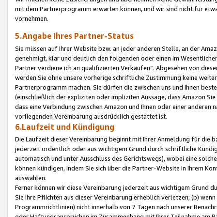
mit dem Partnerprogramm erwarten können, und wir sind nicht für etwa
vornehmen.
5.Angabe Ihres Partner-Status
Sie müssen auf Ihrer Website bzw. an jeder anderen Stelle, an der Am
genehmigt, klar und deutlich den folgenden oder einen im Wesentlichen
Partner verdiene ich an qualifizierten Verkäufen“. Abgesehen von die
werden Sie ohne unsere vorherige schriftliche Zustimmung keine weite
Partnerprogramm machen. Sie dürfen die zwischen uns und Ihnen best
(einschließlich der expliziten oder impliziten Aussage, dass Amazon Si
dass eine Verbindung zwischen Amazon und Ihnen oder einer anderen natü
vorliegenden Vereinbarung ausdrücklich gestattet ist.
6.Laufzeit und Kündigung
Die Laufzeit dieser Vereinbarung beginnt mit Ihrer Anmeldung für die 
jederzeit ordentlich oder aus wichtigem Grund durch schriftliche Kündi
automatisch und unter Ausschluss des Gerichtswegs), wobei eine solch
können kündigen, indem Sie sich über die Partner-Website in Ihrem Ko
auswählen.
Ferner können wir diese Vereinbarung jederzeit aus wichtigem Grund dur
Sie Ihre Pflichten aus dieser Vereinbarung erheblich verletzen; (b) wen
Programmrichtlinien) nicht innerhalb von 7 Tagen nach unserer Benachr
oder Haftungsansprüchen im Zusammenhang mit Ihrer Teilnahme am Pa