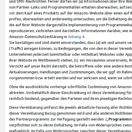
und SMS-Nachrichten. Ferner dürfen wir (a) Informationen über Ihre We
von Partner-Links und Programminhalten erhalten überwachen, aufzei
vor dem Kauf eines Produkts auf der Amazon-Website über einen auf Ih
prüfen, überwachen und anderweitig untersuchen, um die Einhaltung dies
die auf Ihrer Website dargestellte Implementierung von Programminhalt
reproduzieren, verbreiten und darstellen. Informationen darüber, wie w
Amazon-Datenschutzerklärung in
Anhang 4
.
Sie bestätigen und sind damit einverstanden, dass (a) wir und unsere 
(Traffic) anregen können, zu Bedingungen, die von den in dieser Vere
Unternehmen jederzeit (unmittelbar oder mittelbar) Websites oder Appl
Ihrer Website im Wettbewerb stehen, (c) ein Versäumnis unsererseits, I
Verzicht auf unser Recht darstellt, die betroffene oder eine andere B
Aktualisierungen, Handlungen und Zustimmungen, die wir ggf. im Rahme
vorgenommen bzw. erteilt werden und nur wirksam sind, wenn sie schri
Ohne die ausdrückliche vorherige schriftliche Zustimmung von Amazon
abtreten. Vorbehaltlich dieser Einschränkung ist diese Vereinbarung f
rechtlich bindend, gegenüber den Parteien und ihren jeweiligen Rech
Diese Vereinbarung umfasst die jeweils aktuellste Fassung aller Richtli
dieser Vereinbarung Bezug genommen wird und alle anderen Richtlinie
des Partnerprogramms zur Verfügung gestellt werden („
Programmric
verpflichten sich zu deren Einhaltung. Im Falle von Widersprüchen zwi
maßgeblich. Im Falle von Widersprüchen zwischen dieser Vereinbarun