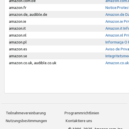
amazon.com.be
amazon.com.b
amazon.fr
Notice:Protec
amazon.de, audible.de
Amazon.de Da
amazon.ie
Amazon.ie Pri
amazon.it
Amazon.it Inf
amazon.nl
Amazon.nl Pri
amazon.pl
Informacja O
amazon.es
Aviso de Priv
amazon.se
Integritetsm
amazon.co.uk, audible.co.uk
Amazon.co.uk 
Teilnahmevereinbarung
Programmrichtlinien
Nutzungsbestimmungen
Kontaktiere uns