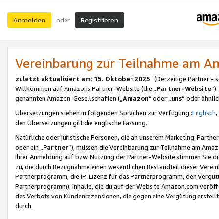
Anmelden
Registrieren
oder
Vereinbarung zur Teilnahme am 
zuletzt aktualisiert am
:
15. Oktober 2025
(Derzeitige Partner - 
Willkommen auf Amazons Partner-Website (die „
Partner-Website
“)
genannten Amazon-Gesellschaften („
Amazon
“ oder „
uns
“ oder ähnli
Übersetzungen stehen in folgenden Sprachen zur Verfügung :
Englisch
,
den Übersetzungen gilt die englische Fassung.
Natürliche oder juristische Personen, die an unserem Marketing-Partn
oder ein „
Partner
“), müssen die Vereinbarung zur Teilnahme am Ama
Ihrer Anmeldung auf bzw. Nutzung der Partner-Website stimmen Sie die
zu, die durch Bezugnahme einen wesentlichen Bestandteil dieser Verei
Partnerprogramm, die IP-Lizenz für das Partnerprogramm, den Vergütu
Partnerprogramm). Inhalte, die du auf der Website Amazon.com veröffe
des Verbots von Kundenrezensionen, die gegen eine Vergütung erstellt, 
durch.