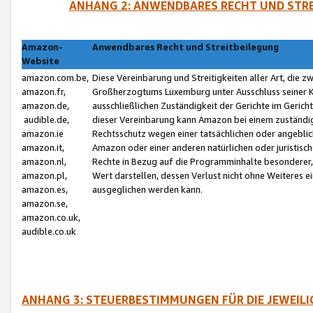
ANHANG 2: ANWENDBARES RECHT UND STRE
Amazon-
Anwendbares Recht und Streitbeilegung
Website
amazon.com.be,
Diese Vereinbarung und Streitigkeiten aller Art, die 
amazon.fr,
Großherzogtums Luxemburg unter Ausschluss seiner Kol
amazon.de,
ausschließlichen Zuständigkeit der Gerichte im Geri
audible.de,
dieser Vereinbarung kann Amazon bei einem zuständig
amazon.ie
Rechtsschutz wegen einer tatsächlichen oder angebli
amazon.it,
Amazon oder einer anderen natürlichen oder juristisc
amazon.nl,
Rechte in Bezug auf die Programminhalte besonderer,
amazon.pl,
Wert darstellen, dessen Verlust nicht ohne Weiteres e
amazon.es,
ausgeglichen werden kann.
amazon.se,
amazon.co.uk,
audible.co.uk
ANHANG 3: STEUERBESTIMMUNGEN FÜR DIE JEWEIL