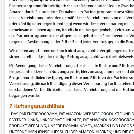
Partnerprogramm für betrügerische, irreführende oder illegale Zwecke
Amazon durch Sie oder Ihre Teilnahme am Partnerprogramm beschädig
dieser Vereinbarung oder den gemäß dieser Vereinbarung von den Vertr
oder künftig unterliegen könnte; (g) wenn wir diese Vereinbarung mit I
gemeinsam mit Ihnen agieren, bereits in der Vergangenheit, gleich aus
das Partnerprogramm in der allgemein angebotenen Form beenden. Vors
gegen die Bestimmungen der Ziffer 5 und jeder Verstoß gegen die Prog
Wir dürfen angefallene und noch nicht ausgezahlte Vergütungen nach 
sicherzustellen, dass der richtige Betrag ausgezahlt wird (beispielsw
Mit Beendigung dieser Vereinbarung erlöschen alle Rechte und Pflichte
eingeräumten Lizenzen/Nutzungsrechte; hiervon ausgenommen sind die in 
Programmrichtlinien festgelegten Rechte und Pflichten der Parteien sow
Vereinbarung, die nach Beendigung dieser Vereinbarung fortbestehen. D
entstandenen Verbindlichkeiten aus dieser Vereinbarung und der Haft
begangen wurde.
7.Haftungsausschlüsse
DAS PARTNERPROGRAMM, DIE AMAZON-WEBSITE, PRODUKTE UND DI
PARTNER-LINKS, LINKFORMATE, INHALTE, DIE ANWENDUNGSPROGR
PRODUKTWERBUNG, UNSERE DOMAIN-NAMEN, MARKEN UND LOGOS S
UNTERNEHMEN (EINSCHLIESSLICH DER AMAZON-MARKEN) UND DIE GE