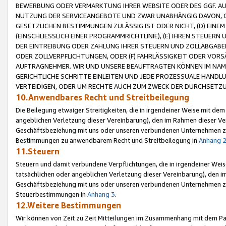
BEWERBUNG ODER VERMARKTUNG IHRER WEBSITE ODER DES GGF. AUF 
NUTZUNG DER SERVICEANGEBOTE UND ZWAR UNABHÄNGIG DAVON, O
GESETZLICHEN BESTIMMUNGEN ZULÄSSIG IST ODER NICHT, (D) EINE
(EINSCHLIESSLICH EINER PROGRAMMRICHTLINIE), (E) IHREN STEUER
DER EINTREIBUNG ODER ZAHLUNG IHRER STEUERN UND ZOLLABGAB
ODER ZOLLVERPFLICHTUNGEN, ODER (F) FAHRLÄSSIGKEIT ODER VORS
AUFTRAGNEHMER. WIR UND UNSERE BEAUFTRAGTEN KÖNNEN IM NAME
GERICHTLICHE SCHRITTE EINLEITEN UND JEDE PROZESSUALE HAND
VERTEIDIGEN, ODER UM RECHTE AUCH ZUM ZWECK DER DURCHSETZU
10.Anwendbares Recht und Streitbeilegung
Die Beilegung etwaiger Streitigkeiten, die in irgendeiner Weise mit de
angeblichen Verletzung dieser Vereinbarung), den im Rahmen dieser Ve
Geschäftsbeziehung mit uns oder unseren verbundenen Unternehmen zu
Bestimmungen zu anwendbarem Recht und Streitbeilegung in
Anhang 
11.Steuern
Steuern und damit verbundene Verpflichtungen, die in irgendeiner Wei
tatsächlichen oder angeblichen Verletzung dieser Vereinbarung), den 
Geschäftsbeziehung mit uns oder unseren verbundenen Unternehmen z
Steuerbestimmungen in
Anhang 3
.
12.Weitere Bestimmungen
Wir können von Zeit zu Zeit Mitteilungen im Zusammenhang mit dem Par