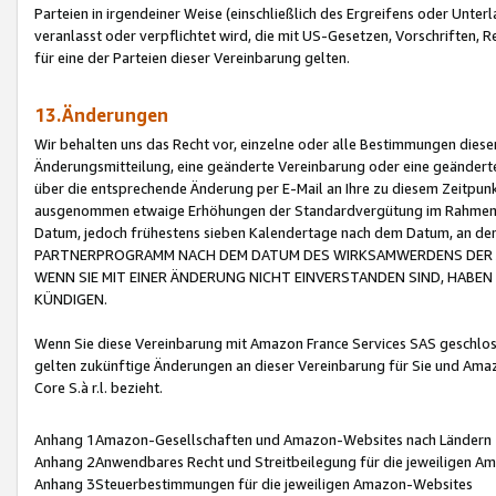
Parteien in irgendeiner Weise (einschließlich des Ergreifens oder Unt
veranlasst oder verpflichtet wird, die mit US-Gesetzen, Vorschriften,
für eine der Parteien dieser Vereinbarung gelten.
13.Änderungen
Wir behalten uns das Recht vor, einzelne oder alle Bestimmungen diese
Änderungsmitteilung, eine geänderte Vereinbarung oder eine geänderte 
über die entsprechende Änderung per E-Mail an Ihre zu diesem Zeitpun
ausgenommen etwaige Erhöhungen der Standardvergütung im Rahmen
Datum, jedoch frühestens sieben Kalendertage nach dem Datum, an de
PARTNERPROGRAMM NACH DEM DATUM DES WIRKSAMWERDENS DER Ä
WENN SIE MIT EINER ÄNDERUNG NICHT EINVERSTANDEN SIND, HABEN S
KÜNDIGEN.
Wenn Sie diese Vereinbarung mit Amazon France Services SAS geschlo
gelten zukünftige Änderungen an dieser Vereinbarung für Sie und Ama
Core S.à r.l. bezieht.
Anhang 1Amazon-Gesellschaften und Amazon-Websites nach Ländern
Anhang 2Anwendbares Recht und Streitbeilegung für die jeweiligen 
Anhang 3Steuerbestimmungen für die jeweiligen Amazon-Websites