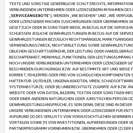
TEXTE UND SONSTIGE GEWERBLICHE SCHUTZRECHTE, INFORMATIONE
VERBUNDENEN UNTERNEHMEN ODER LIZENZGEBERN IM RAHMEN DES
„
SERVICEANGEBOTE
“), WERDEN „WIE BESEHEN“ UND „WIE VERFÜ
ODER LIZENZGEBER MACHEN ZUSICHERUNGEN ODER ÜBERNEHMEN GEW
GESETZLICH ODER IN SONSTIGER WEISE, IN BEZUG AUF DIE SERVI
SCHLIESSEN JEGLICHE GEWÄHRLEISTUNGEN IN BEZUG AUF DIE SERVI
GEWÄHRLEISTUNGEN BEZÜGLICH RECHTSMÄNGELN, MARKTGÄNGIGKEIT
VERWENDUNGSZWECK, NICHTVERLETZUNG SOWIE GEWÄHRLEISTUNGEN 
ÜBLICHEN GESCHÄFTSVERKEHR, DER LEISTUNG ODER HANDELSBRÄUCH
BESCHAFFENHEIT, MERKMALE, FUNKTIONEN, DEN LEISTUNGSUMFANG 
NOCH UNSERE VERBUNDENEN UNTERNEHMEN ODER LIZENZGEBER GEWÄ
BESCHRIEBEN DURCHGÄNGIG BZW. AUF BESTIMMTE ART UND WEISE
KORREKT, FEHLERFREI ODER FREI VON SCHÄDLICHEN KOMPONENTEN
HAFTEN FÜR: (A) FEHLER, UNGENAUIGKEITEN, VIREN, SCHADSOFTW
SYSTEMABSTÜRZE; ODER (B) UNBERECHTIGTE ZUGRIFFE AUF BZW. 
WEBSITE ODER VON DATEN, BILDERN, TEXTEN ODER SONSTIGEN INF
ODER EINER ANDEREN NATÜRLICHEN ODER JURISTISCHEN PERSON OD
GEWÄHRLEISTUNGSANSPRÜCHE, ES SEIN DENN, DIESE SIND IN DIES
UNSERE VERBUNDENEN UNTERNEHMEN ODER LIZENZGEBER FÜR EN
AUFGRUND (X) DES VERLUSTS VON VORAUSSICHTLICHEN GEWINNEN
VORTEILEN SOWIE (Y) VON INVESTITIONEN, AUFWENDUNGEN ODER VE
PARTNERPROGRAMM VORNEHMEN BZW. ÜBERNEHMEN ODER (Z) DER 