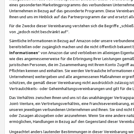
eines gesonderten Marketingprogramms des verbundenen Unternehmens
Unternehmen in Bezug auf das gesonderte Programm. Diese Vereinbarung
Ihnen und uns im Hinblick auf das Partnerprogramm dar und ersetzt al
Für die Zwecke dieser Vereinbarung verstehen sich die Begriffe „schließ
von „jedoch nicht beschränkt auf“.
Sämtliche Informationen in Bezug auf Amazon oder unsere verbunde
bereitstellen oder zugänglich machen und die nicht öffentlich bekannt bz
Informationen
“ von Amazon dar und verbleiben im alleinigen Eigent
wie dies angemessenerweise für die Erbringung Ihrer Leistungen gemäß d
juristischen Personen, die im Zusammenhang mit Ihrem Konto Zugriff au
Pflichten kennen und einhalten. Sie werden Vertrauliche Informationen 
Unternehmen) weitergeben und alle angemessenen Maßnahmen ergreifen
schützen, die gemäß dieser Vereinbarung nicht ausdrücklich zulässig is
Vertraulichkeits- oder Geheimhaltungsvereinbarungen und gilt für die
Das Verhältnis zwischen Ihnen und uns ist das unabhängiger Vertragspa
Joint-Venture, ein Vertretungsverhältnis, eine Franchisevereinbarung, 
unseren jeweiligen verbundenen Unternehmen und Ihnen. Sie sind ni
oder Zusagen abzugeben oder anzunehmen. Wenn Sie eine andere natürli
ermöglichen, Handlungen in Bezug auf den Gegenstand dieser Vereinbar
Ungeachtet anders lautender Bestimmungen in dieser Vereinbarung wird