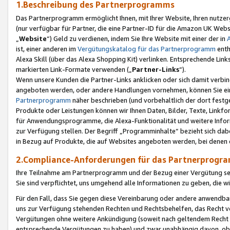
1.Beschreibung des Partnerprogramms
Das Partnerprogramm ermöglicht Ihnen, mit Ihrer Website, Ihren nutzer
(nur verfügbar für Partner, die eine Partner-ID für die Amazon UK We
„
Website
“) Geld zu verdienen, indem Sie Ihre Website mit einer der in
ist, einer anderen im
Vergütungskatalog für das Partnerprogramm
enth
Alexa Skill (über das Alexa Shopping Kit) verlinken. Entsprechende Lin
markierten Link-Formate verwenden („
Partner-Links
“).
Wenn unsere Kunden die Partner-Links anklicken oder sich damit verbi
angeboten werden, oder andere Handlungen vornehmen, können Sie eine
Partnerprogramm
näher beschrieben (und vorbehaltlich der dort festg
Produkte oder Leistungen können wir Ihnen Daten, Bilder, Texte, Linkfo
für Anwendungsprogramme, die Alexa-Funktionalität und weitere Inf
zur Verfügung stellen. Der Begriff „Programminhalte“ bezieht sich dabe
in Bezug auf Produkte, die auf Websites angeboten werden, bei denen 
2.Compliance-Anforderungen für das Partnerprog
Ihre Teilnahme am Partnerprogramm und der Bezug einer Vergütung setz
Sie sind verpflichtet, uns umgehend alle Informationen zu geben, die w
Für den Fall, dass Sie gegen diese Vereinbarung oder andere anwendba
uns zur Verfügung stehenden Rechten und Rechtsbehelfen, das Recht vo
Vergütungen ohne weitere Ankündigung (soweit nach geltendem Recht z
entsprechende Vergütungen zu haben) und zwar unabhängig davon, ob 