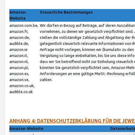
Amazon-
Steuerliche Bestimmungen
Website
amazon.com.be,
Wir dürfen in Bezug auf Beträge, auf deren Auszahlun
amazon.fr,
vornehmen, zu denen wir gesetzlich verpflichtet sind
amazon.de,
stellen die vollständige Zahlung und Abgeltung der 
audible.de,
gelegentlich steuerlich relevante Informationen von I
amazon.ie
Anfrage nicht vorlegen, können wir (kumulativ zu de
amazon.it,
Vergütung so lange einbehalten, bis Sie uns diese Inf
amazon.nl,
dass wir Sie betreffend nicht zur Einholung steuerlich 
amazon.pl,
könnten Sie gesetzlich verpflichtet sein, Amazon Meh
amazon.es,
Anforderungen an eine gültige MwSt.-Rechnung erfüllt
amazon.se,
zahlen.
amazon.co.uk,
audible.co.uk
ANHANG 4: DATENSCHUTZERKLÄRUNG FÜR DIE JEWE
Amazon-Website
Datenschutz