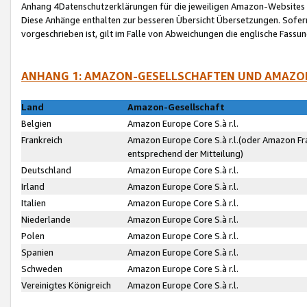
Anhang 4Datenschutzerklärungen für die jeweiligen Amazon-Websites
Diese Anhänge enthalten zur besseren Übersicht Übersetzungen. Sofe
vorgeschrieben ist, gilt im Falle von Abweichungen die englische Fass
ANHANG 1: AMAZON-GESELLSCHAFTEN UND AMAZO
Land
Amazon-Gesellschaft
Belgien
Amazon Europe Core S.à r.l.
Frankreich
Amazon Europe Core S.à r.l.(oder Amazon Fr
entsprechend der Mitteilung)
Deutschland
Amazon Europe Core S.à r.l.
Irland
Amazon Europe Core S.à r.l.
Italien
Amazon Europe Core S.à r.l.
Niederlande
Amazon Europe Core S.à r.l.
Polen
Amazon Europe Core S.à r.l.
Spanien
Amazon Europe Core S.à r.l.
Schweden
Amazon Europe Core S.à r.l.
Vereinigtes Königreich
Amazon Europe Core S.à r.l.