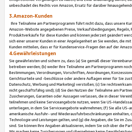
unbeschadet des Rechts von Amazon, Ersatz für darüber hinausgehen
3.Amazon-Kunden
Ihre Teilnahme am Partnerprogramm führt nicht dazu, dass unsere Kun
Amazon-Website angegebenen Preise, Verkaufsbedingungen, Regeln, Ri
Produktverkäufe für diese Kunden und können jederzeit geändert werde
sich einer unserer Kunden in einer Angelegenheit an Sie wenden, die 
Kunden mitteilen, dass er für Kundenservice-Fragen den auf der Ama
4.Gewährleistungen
Sie gewährleisten und sichern zu, dass (a) Sie gemäß dieser Vereinba
betreiben werden; (b) weder Ihre Teilnahme am Partnerprogramm noch d
Bestimmungen, Verordnungen, Vorschriften, Anordnungen, Konzessionen,
Gerichtsurteile und -beschlüsse oder andere Auflagen einer für Sie zu
Datenschutz, Werbung und Marketing) verstoßen; (c) Sie rechtswirksam 
nicht geschäftsfähig sind); (d) Sie den Nutzen der Teilnahme am Partne
Zusicherungen, Garantien oder Aussagen verlassen, die in dieser Verein
teilnehmen und keine Serviceangebote nutzen, wenn Sie US-Handelssa
unterliegen, in dem Sie Serviceangebote wahrnehmen; (f) Sie alle US
amerikanische Ausfuhr- und Wiederausfuhrbeschränkungen einhalten, 
Technologie und Leistungen gelten, und (g) die Angaben, die Sie im 
sind. Sie können Ihre Angaben aktualisieren, indem Sie sich über die 
Wir machen keine Zusicherungen und übernehmen keine Gewährleistun