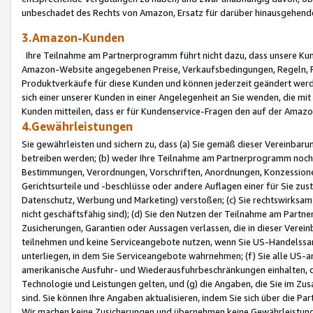
unbeschadet des Rechts von Amazon, Ersatz für darüber hinausgehen
3.Amazon-Kunden
Ihre Teilnahme am Partnerprogramm führt nicht dazu, dass unsere Kun
Amazon-Website angegebenen Preise, Verkaufsbedingungen, Regeln, Ri
Produktverkäufe für diese Kunden und können jederzeit geändert werde
sich einer unserer Kunden in einer Angelegenheit an Sie wenden, die 
Kunden mitteilen, dass er für Kundenservice-Fragen den auf der Ama
4.Gewährleistungen
Sie gewährleisten und sichern zu, dass (a) Sie gemäß dieser Vereinba
betreiben werden; (b) weder Ihre Teilnahme am Partnerprogramm noch d
Bestimmungen, Verordnungen, Vorschriften, Anordnungen, Konzessionen,
Gerichtsurteile und -beschlüsse oder andere Auflagen einer für Sie zu
Datenschutz, Werbung und Marketing) verstoßen; (c) Sie rechtswirksam 
nicht geschäftsfähig sind); (d) Sie den Nutzen der Teilnahme am Partne
Zusicherungen, Garantien oder Aussagen verlassen, die in dieser Verein
teilnehmen und keine Serviceangebote nutzen, wenn Sie US-Handelssa
unterliegen, in dem Sie Serviceangebote wahrnehmen; (f) Sie alle US
amerikanische Ausfuhr- und Wiederausfuhrbeschränkungen einhalten, 
Technologie und Leistungen gelten, und (g) die Angaben, die Sie im 
sind. Sie können Ihre Angaben aktualisieren, indem Sie sich über die 
Wir machen keine Zusicherungen und übernehmen keine Gewährleistun