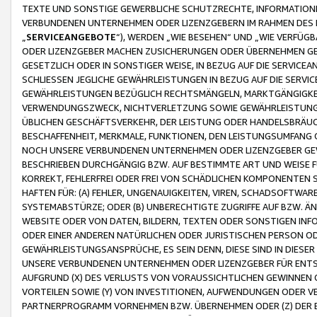
TEXTE UND SONSTIGE GEWERBLICHE SCHUTZRECHTE, INFORMATIONE
VERBUNDENEN UNTERNEHMEN ODER LIZENZGEBERN IM RAHMEN DES
„
SERVICEANGEBOTE
“), WERDEN „WIE BESEHEN“ UND „WIE VERFÜ
ODER LIZENZGEBER MACHEN ZUSICHERUNGEN ODER ÜBERNEHMEN GEW
GESETZLICH ODER IN SONSTIGER WEISE, IN BEZUG AUF DIE SERVI
SCHLIESSEN JEGLICHE GEWÄHRLEISTUNGEN IN BEZUG AUF DIE SERVI
GEWÄHRLEISTUNGEN BEZÜGLICH RECHTSMÄNGELN, MARKTGÄNGIGKEIT
VERWENDUNGSZWECK, NICHTVERLETZUNG SOWIE GEWÄHRLEISTUNGEN 
ÜBLICHEN GESCHÄFTSVERKEHR, DER LEISTUNG ODER HANDELSBRÄUCH
BESCHAFFENHEIT, MERKMALE, FUNKTIONEN, DEN LEISTUNGSUMFANG 
NOCH UNSERE VERBUNDENEN UNTERNEHMEN ODER LIZENZGEBER GEWÄ
BESCHRIEBEN DURCHGÄNGIG BZW. AUF BESTIMMTE ART UND WEISE
KORREKT, FEHLERFREI ODER FREI VON SCHÄDLICHEN KOMPONENTEN
HAFTEN FÜR: (A) FEHLER, UNGENAUIGKEITEN, VIREN, SCHADSOFTW
SYSTEMABSTÜRZE; ODER (B) UNBERECHTIGTE ZUGRIFFE AUF BZW. 
WEBSITE ODER VON DATEN, BILDERN, TEXTEN ODER SONSTIGEN INF
ODER EINER ANDEREN NATÜRLICHEN ODER JURISTISCHEN PERSON OD
GEWÄHRLEISTUNGSANSPRÜCHE, ES SEIN DENN, DIESE SIND IN DIES
UNSERE VERBUNDENEN UNTERNEHMEN ODER LIZENZGEBER FÜR EN
AUFGRUND (X) DES VERLUSTS VON VORAUSSICHTLICHEN GEWINNEN
VORTEILEN SOWIE (Y) VON INVESTITIONEN, AUFWENDUNGEN ODER VE
PARTNERPROGRAMM VORNEHMEN BZW. ÜBERNEHMEN ODER (Z) DER 