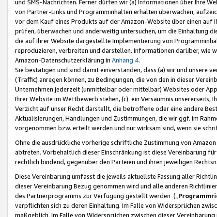
und SMS-Nachrichten. Ferner dürfen wir (a) Informationen über Ihre We
von Partner-Links und Programminhalten erhalten überwachen, aufzei
vor dem Kauf eines Produkts auf der Amazon-Website über einen auf Ih
prüfen, überwachen und anderweitig untersuchen, um die Einhaltung dies
die auf Ihrer Website dargestellte Implementierung von Programminhalt
reproduzieren, verbreiten und darstellen. Informationen darüber, wie w
Amazon-Datenschutzerklärung in
Anhang 4
.
Sie bestätigen und sind damit einverstanden, dass (a) wir und unsere 
(Traffic) anregen können, zu Bedingungen, die von den in dieser Vere
Unternehmen jederzeit (unmittelbar oder mittelbar) Websites oder Appl
Ihrer Website im Wettbewerb stehen, (c) ein Versäumnis unsererseits, I
Verzicht auf unser Recht darstellt, die betroffene oder eine andere B
Aktualisierungen, Handlungen und Zustimmungen, die wir ggf. im Rahme
vorgenommen bzw. erteilt werden und nur wirksam sind, wenn sie schri
Ohne die ausdrückliche vorherige schriftliche Zustimmung von Amazon
abtreten. Vorbehaltlich dieser Einschränkung ist diese Vereinbarung f
rechtlich bindend, gegenüber den Parteien und ihren jeweiligen Rech
Diese Vereinbarung umfasst die jeweils aktuellste Fassung aller Richtli
dieser Vereinbarung Bezug genommen wird und alle anderen Richtlinie
des Partnerprogramms zur Verfügung gestellt werden („
Programmric
verpflichten sich zu deren Einhaltung. Im Falle von Widersprüchen zwi
maßgeblich. Im Falle von Widersprüchen zwischen dieser Vereinbarun