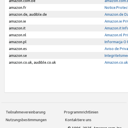
amazon.com.be
amazon.com.b
amazon.fr
Notice:Protec
amazon.de, audible.de
Amazon.de Da
amazon.ie
Amazon.ie Pri
amazon.it
Amazon.it Inf
amazon.nl
Amazon.nl Pri
amazon.pl
Informacja O
amazon.es
Aviso de Priv
amazon.se
Integritetsm
amazon.co.uk, audible.co.uk
Amazon.co.uk 
Teilnahmevereinbarung
Programmrichtlinien
Nutzungsbestimmungen
Kontaktiere uns