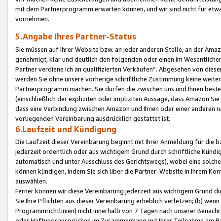
mit dem Partnerprogramm erwarten können, und wir sind nicht für etwa
vornehmen.
5.Angabe Ihres Partner-Status
Sie müssen auf Ihrer Website bzw. an jeder anderen Stelle, an der Am
genehmigt, klar und deutlich den folgenden oder einen im Wesentlichen
Partner verdiene ich an qualifizierten Verkäufen“. Abgesehen von die
werden Sie ohne unsere vorherige schriftliche Zustimmung keine weite
Partnerprogramm machen. Sie dürfen die zwischen uns und Ihnen best
(einschließlich der expliziten oder impliziten Aussage, dass Amazon Si
dass eine Verbindung zwischen Amazon und Ihnen oder einer anderen natü
vorliegenden Vereinbarung ausdrücklich gestattet ist.
6.Laufzeit und Kündigung
Die Laufzeit dieser Vereinbarung beginnt mit Ihrer Anmeldung für die 
jederzeit ordentlich oder aus wichtigem Grund durch schriftliche Kündi
automatisch und unter Ausschluss des Gerichtswegs), wobei eine solch
können kündigen, indem Sie sich über die Partner-Website in Ihrem Ko
auswählen.
Ferner können wir diese Vereinbarung jederzeit aus wichtigem Grund dur
Sie Ihre Pflichten aus dieser Vereinbarung erheblich verletzen; (b) wen
Programmrichtlinien) nicht innerhalb von 7 Tagen nach unserer Benachr
oder Haftungsansprüchen im Zusammenhang mit Ihrer Teilnahme am Pa