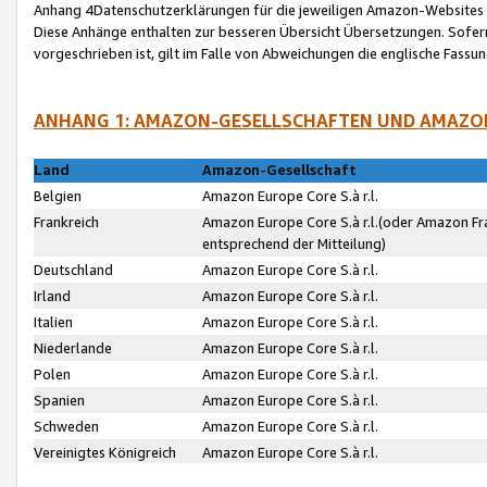
Anhang 4Datenschutzerklärungen für die jeweiligen Amazon-Websites
Diese Anhänge enthalten zur besseren Übersicht Übersetzungen. Sofe
vorgeschrieben ist, gilt im Falle von Abweichungen die englische Fass
ANHANG 1: AMAZON-GESELLSCHAFTEN UND AMAZO
Land
Amazon-Gesellschaft
Belgien
Amazon Europe Core S.à r.l.
Frankreich
Amazon Europe Core S.à r.l.(oder Amazon Fr
entsprechend der Mitteilung)
Deutschland
Amazon Europe Core S.à r.l.
Irland
Amazon Europe Core S.à r.l.
Italien
Amazon Europe Core S.à r.l.
Niederlande
Amazon Europe Core S.à r.l.
Polen
Amazon Europe Core S.à r.l.
Spanien
Amazon Europe Core S.à r.l.
Schweden
Amazon Europe Core S.à r.l.
Vereinigtes Königreich
Amazon Europe Core S.à r.l.