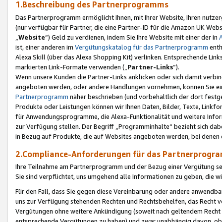
1.Beschreibung des Partnerprogramms
Das Partnerprogramm ermöglicht Ihnen, mit Ihrer Website, Ihren nutzer
(nur verfügbar für Partner, die eine Partner-ID für die Amazon UK We
„
Website
“) Geld zu verdienen, indem Sie Ihre Website mit einer der in
ist, einer anderen im
Vergütungskatalog für das Partnerprogramm
enth
Alexa Skill (über das Alexa Shopping Kit) verlinken. Entsprechende Lin
markierten Link-Formate verwenden („
Partner-Links
“).
Wenn unsere Kunden die Partner-Links anklicken oder sich damit verbi
angeboten werden, oder andere Handlungen vornehmen, können Sie eine
Partnerprogramm
näher beschrieben (und vorbehaltlich der dort festg
Produkte oder Leistungen können wir Ihnen Daten, Bilder, Texte, Linkfo
für Anwendungsprogramme, die Alexa-Funktionalität und weitere Inf
zur Verfügung stellen. Der Begriff „Programminhalte“ bezieht sich dabe
in Bezug auf Produkte, die auf Websites angeboten werden, bei denen 
2.Compliance-Anforderungen für das Partnerprog
Ihre Teilnahme am Partnerprogramm und der Bezug einer Vergütung setz
Sie sind verpflichtet, uns umgehend alle Informationen zu geben, die w
Für den Fall, dass Sie gegen diese Vereinbarung oder andere anwendba
uns zur Verfügung stehenden Rechten und Rechtsbehelfen, das Recht vo
Vergütungen ohne weitere Ankündigung (soweit nach geltendem Recht z
entsprechende Vergütungen zu haben) und zwar unabhängig davon, ob 