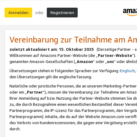
Anmelden
Registrieren
oder
Vereinbarung zur Teilnahme am 
zuletzt aktualisiert am
:
15. Oktober 2025
(Derzeitige Partner - 
Willkommen auf Amazons Partner-Website (die „
Partner-Website
“)
genannten Amazon-Gesellschaften („
Amazon
“ oder „
uns
“ oder ähnli
Übersetzungen stehen in folgenden Sprachen zur Verfügung :
Englisch
,
den Übersetzungen gilt die englische Fassung.
Natürliche oder juristische Personen, die an unserem Marketing-Partn
oder ein „
Partner
“), müssen die Vereinbarung zur Teilnahme am Ama
Ihrer Anmeldung auf bzw. Nutzung der Partner-Website stimmen Sie die
zu, die durch Bezugnahme einen wesentlichen Bestandteil dieser Verei
Partnerprogramm, die IP-Lizenz für das Partnerprogramm, den Vergütu
Partnerprogramm). Inhalte, die du auf der Website Amazon.com veröffe
des Verbots von Kundenrezensionen, die gegen eine Vergütung erstellt, 
durch.