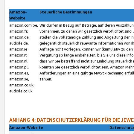
Amazon-
Steuerliche Bestimmungen
Website
amazon.com.be,
Wir dürfen in Bezug auf Beträge, auf deren Auszahlun
amazon.fr,
vornehmen, zu denen wir gesetzlich verpflichtet sind
amazon.de,
stellen die vollständige Zahlung und Abgeltung der 
audible.de,
gelegentlich steuerlich relevante Informationen von I
amazon.ie
Anfrage nicht vorlegen, können wir (kumulativ zu de
amazon.it,
Vergütung so lange einbehalten, bis Sie uns diese Inf
amazon.nl,
dass wir Sie betreffend nicht zur Einholung steuerlich 
amazon.pl,
könnten Sie gesetzlich verpflichtet sein, Amazon Meh
amazon.es,
Anforderungen an eine gültige MwSt.-Rechnung erfüllt
amazon.se,
zahlen.
amazon.co.uk,
audible.co.uk
ANHANG 4: DATENSCHUTZERKLÄRUNG FÜR DIE JEWE
Amazon-Website
Datenschutz