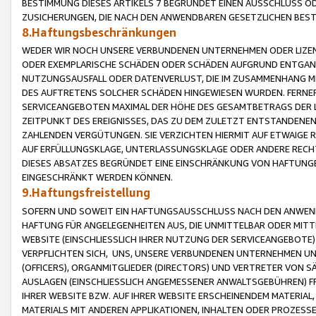
BESTIMMUNG DIESES ARTIKELS 7 BEGRÜNDET EINEN AUSSCHLUSS 
ZUSICHERUNGEN, DIE NACH DEN ANWENDBAREN GESETZLICHEN BE
8.Haftungsbeschränkungen
WEDER WIR NOCH UNSERE VERBUNDENEN UNTERNEHMEN ODER LIZEN
ODER EXEMPLARISCHE SCHÄDEN ODER SCHÄDEN AUFGRUND ENTGANG
NUTZUNGSAUSFALL ODER DATENVERLUST, DIE IM ZUSAMMENHANG MI
DES AUFTRETENS SOLCHER SCHÄDEN HINGEWIESEN WURDEN. FERN
SERVICEANGEBOTEN MAXIMAL DER HÖHE DES GESAMTBETRAGS DER 
ZEITPUNKT DES EREIGNISSES, DAS ZU DEM ZULETZT ENTSTANDENE
ZAHLENDEN VERGÜTUNGEN. SIE VERZICHTEN HIERMIT AUF ETWAIGE 
AUF ERFÜLLUNGSKLAGE, UNTERLASSUNGSKLAGE ODER ANDERE RECHT
DIESES ABSATZES BEGRÜNDET EINE EINSCHRÄNKUNG VON HAFTUNG
EINGESCHRÄNKT WERDEN KÖNNEN.
9.Haftungsfreistellung
SOFERN UND SOWEIT EIN HAFTUNGSAUSSCHLUSS NACH DEN ANWENDB
HAFTUNG FÜR ANGELEGENHEITEN AUS, DIE UNMITTELBAR ODER MITT
WEBSITE (EINSCHLIESSLICH IHRER NUTZUNG DER SERVICEANGEBOTE)
VERPFLICHTEN SICH, UNS, UNSERE VERBUNDENEN UNTERNEHMEN UN
(OFFICERS), ORGANMITGLIEDER (DIRECTORS) UND VERTRETER VON 
AUSLAGEN (EINSCHLIESSLICH ANGEMESSENER ANWALTSGEBÜHREN) FR
IHRER WEBSITE BZW. AUF IHRER WEBSITE ERSCHEINENDEM MATERIAL
MATERIALS MIT ANDEREN APPLIKATIONEN, INHALTEN ODER PROZESSE