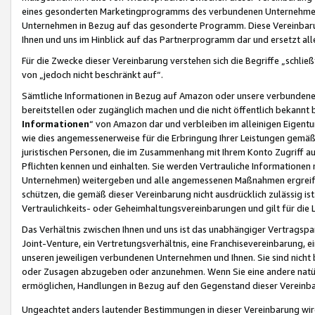
eines gesonderten Marketingprogramms des verbundenen Unternehmens
Unternehmen in Bezug auf das gesonderte Programm. Diese Vereinbarung
Ihnen und uns im Hinblick auf das Partnerprogramm dar und ersetzt al
Für die Zwecke dieser Vereinbarung verstehen sich die Begriffe „schließ
von „jedoch nicht beschränkt auf“.
Sämtliche Informationen in Bezug auf Amazon oder unsere verbunde
bereitstellen oder zugänglich machen und die nicht öffentlich bekannt bz
Informationen
“ von Amazon dar und verbleiben im alleinigen Eigent
wie dies angemessenerweise für die Erbringung Ihrer Leistungen gemäß d
juristischen Personen, die im Zusammenhang mit Ihrem Konto Zugriff au
Pflichten kennen und einhalten. Sie werden Vertrauliche Informationen 
Unternehmen) weitergeben und alle angemessenen Maßnahmen ergreifen
schützen, die gemäß dieser Vereinbarung nicht ausdrücklich zulässig is
Vertraulichkeits- oder Geheimhaltungsvereinbarungen und gilt für die
Das Verhältnis zwischen Ihnen und uns ist das unabhängiger Vertragspa
Joint-Venture, ein Vertretungsverhältnis, eine Franchisevereinbarung, 
unseren jeweiligen verbundenen Unternehmen und Ihnen. Sie sind ni
oder Zusagen abzugeben oder anzunehmen. Wenn Sie eine andere natürli
ermöglichen, Handlungen in Bezug auf den Gegenstand dieser Vereinbar
Ungeachtet anders lautender Bestimmungen in dieser Vereinbarung wird