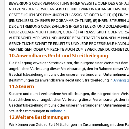
BEWERBUNG ODER VERMARKTUNG IHRER WEBSITE ODER DES GGF. AUF 
NUTZUNG DER SERVICEANGEBOTE UND ZWAR UNABHÄNGIG DAVON, O
GESETZLICHEN BESTIMMUNGEN ZULÄSSIG IST ODER NICHT, (D) EINE
(EINSCHLIESSLICH EINER PROGRAMMRICHTLINIE), (E) IHREN STEUER
DER EINTREIBUNG ODER ZAHLUNG IHRER STEUERN UND ZOLLABGAB
ODER ZOLLVERPFLICHTUNGEN, ODER (F) FAHRLÄSSIGKEIT ODER VORS
AUFTRAGNEHMER. WIR UND UNSERE BEAUFTRAGTEN KÖNNEN IM NAME
GERICHTLICHE SCHRITTE EINLEITEN UND JEDE PROZESSUALE HAND
VERTEIDIGEN, ODER UM RECHTE AUCH ZUM ZWECK DER DURCHSETZU
10.Anwendbares Recht und Streitbeilegung
Die Beilegung etwaiger Streitigkeiten, die in irgendeiner Weise mit de
angeblichen Verletzung dieser Vereinbarung), den im Rahmen dieser Ve
Geschäftsbeziehung mit uns oder unseren verbundenen Unternehmen zu
Bestimmungen zu anwendbarem Recht und Streitbeilegung in
Anhang 
11.Steuern
Steuern und damit verbundene Verpflichtungen, die in irgendeiner Wei
tatsächlichen oder angeblichen Verletzung dieser Vereinbarung), den 
Geschäftsbeziehung mit uns oder unseren verbundenen Unternehmen z
Steuerbestimmungen in
Anhang 3
.
12.Weitere Bestimmungen
Wir können von Zeit zu Zeit Mitteilungen im Zusammenhang mit dem Par