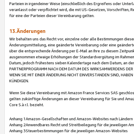
Parteien in irgendeiner Weise (einschließlich des Ergreifens oder Unt
veranlasst oder verpflichtet wird, die mit US-Gesetzen, Vorschriften,
für eine der Parteien dieser Vereinbarung gelten.
13.Änderungen
Wir behalten uns das Recht vor, einzelne oder alle Bestimmungen diese
Änderungsmitteilung, eine geänderte Vereinbarung oder eine geänderte 
über die entsprechende Änderung per E-Mail an Ihre zu diesem Zeitpun
ausgenommen etwaige Erhöhungen der Standardvergütung im Rahmen
Datum, jedoch frühestens sieben Kalendertage nach dem Datum, an de
PARTNERPROGRAMM NACH DEM DATUM DES WIRKSAMWERDENS DER Ä
WENN SIE MIT EINER ÄNDERUNG NICHT EINVERSTANDEN SIND, HABEN S
KÜNDIGEN.
Wenn Sie diese Vereinbarung mit Amazon France Services SAS geschlo
gelten zukünftige Änderungen an dieser Vereinbarung für Sie und Ama
Core S.à r.l. bezieht.
Anhang 1Amazon-Gesellschaften und Amazon-Websites nach Ländern
Anhang 2Anwendbares Recht und Streitbeilegung für die jeweiligen 
Anhang 3Steuerbestimmungen für die jeweiligen Amazon-Websites