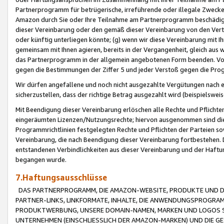
Partnerprogramm für betrügerische, irreführende oder illegale Zwecke
Amazon durch Sie oder Ihre Teilnahme am Partnerprogramm beschädig
dieser Vereinbarung oder den gemäß dieser Vereinbarung von den Vertr
oder künftig unterliegen könnte; (g) wenn wir diese Vereinbarung mit I
gemeinsam mit Ihnen agieren, bereits in der Vergangenheit, gleich aus
das Partnerprogramm in der allgemein angebotenen Form beenden. Vors
gegen die Bestimmungen der Ziffer 5 und jeder Verstoß gegen die Prog
Wir dürfen angefallene und noch nicht ausgezahlte Vergütungen nach 
sicherzustellen, dass der richtige Betrag ausgezahlt wird (beispielsw
Mit Beendigung dieser Vereinbarung erlöschen alle Rechte und Pflichte
eingeräumten Lizenzen/Nutzungsrechte; hiervon ausgenommen sind die in 
Programmrichtlinien festgelegten Rechte und Pflichten der Parteien sow
Vereinbarung, die nach Beendigung dieser Vereinbarung fortbestehen. D
entstandenen Verbindlichkeiten aus dieser Vereinbarung und der Haft
begangen wurde.
7.Haftungsausschlüsse
DAS PARTNERPROGRAMM, DIE AMAZON-WEBSITE, PRODUKTE UND DI
PARTNER-LINKS, LINKFORMATE, INHALTE, DIE ANWENDUNGSPROGR
PRODUKTWERBUNG, UNSERE DOMAIN-NAMEN, MARKEN UND LOGOS S
UNTERNEHMEN (EINSCHLIESSLICH DER AMAZON-MARKEN) UND DIE GE