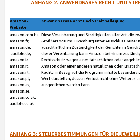
ANHANG 2: ANWENDBARES RECHT UND STRE
Amazon-
Anwendbares Recht und Streitbeilegung
Website
amazon.com.be,
Diese Vereinbarung und Streitigkeiten aller Art, die 
amazon.fr,
Großherzogtums Luxemburg unter Ausschluss seiner Kol
amazon.de,
ausschließlichen Zuständigkeit der Gerichte im Geri
audible.de,
dieser Vereinbarung kann Amazon bei einem zuständig
amazon.ie
Rechtsschutz wegen einer tatsächlichen oder angebli
amazon.it,
Amazon oder einer anderen natürlichen oder juristisc
amazon.nl,
Rechte in Bezug auf die Programminhalte besonderer,
amazon.pl,
Wert darstellen, dessen Verlust nicht ohne Weiteres e
amazon.es,
ausgeglichen werden kann.
amazon.se,
amazon.co.uk,
audible.co.uk
ANHANG 3: STEUERBESTIMMUNGEN FÜR DIE JEWEIL