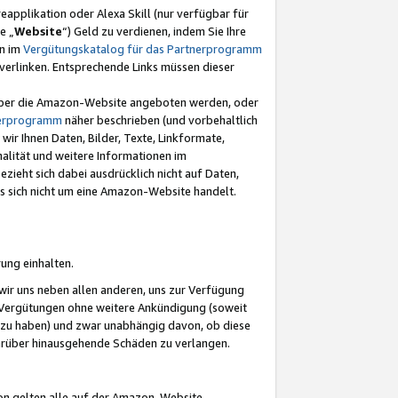
eapplikation oder Alexa Skill (nur verfügbar für
e „
Website
“) Geld zu verdienen, indem Sie Ihre
en im
Vergütungskatalog für das Partnerprogramm
t) verlinken. Entsprechende Links müssen dieser
e über die Amazon-Website angeboten werden, oder
nerprogramm
näher beschrieben (und vorbehaltlich
ir Ihnen Daten, Bilder, Texte, Linkformate,
alität und weitere Informationen im
zieht sich dabei ausdrücklich nicht auf Daten,
es sich nicht um eine Amazon-Website handelt.
rung einhalten.
ir uns neben allen anderen, uns zur Verfügung
n Vergütungen ohne weitere Ankündigung (soweit
 zu haben) und zwar unabhängig davon, ob diese
darüber hinausgehende Schäden zu verlangen.
on gelten alle auf der Amazon-Website