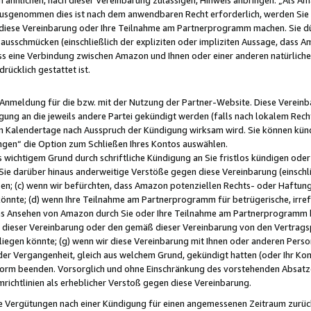
usgenommen dies ist nach dem anwendbaren Recht erforderlich, werden Sie 
f diese Vereinbarung oder Ihre Teilnahme am Partnerprogramm machen. Sie d
usschmücken (einschließlich der expliziten oder impliziten Aussage, dass A
 eine Verbindung zwischen Amazon und Ihnen oder einer anderen natürlichen 
rücklich gestattet ist.
r Anmeldung für die bzw. mit der Nutzung der Partner-Website. Diese Vereinb
gung an die jeweils andere Partei gekündigt werden (falls nach lokalem Rech
n Kalendertage nach Ausspruch der Kündigung wirksam wird. Sie können kündi
ngen“ die Option zum Schließen Ihres Kontos auswählen.
 wichtigem Grund durch schriftliche Kündigung an Sie fristlos kündigen oder I
 Sie darüber hinaus anderweitige Verstöße gegen diese Vereinbarung (einschli
ben; (c) wenn wir befürchten, dass Amazon potenziellen Rechts- oder Haftu
nnte; (d) wenn Ihre Teilnahme am Partnerprogramm für betrügerische, irref
das Ansehen von Amazon durch Sie oder Ihre Teilnahme am Partnerprogramm b
ieser Vereinbarung oder den gemäß dieser Vereinbarung von den Vertragspa
liegen könnte; (g) wenn wir diese Vereinbarung mit Ihnen oder anderen Perso
 der Vergangenheit, gleich aus welchem Grund, gekündigt hatten (oder Ihr Ko
rm beenden. Vorsorglich und ohne Einschränkung des vorstehenden Absatzes
richtlinien als erheblicher Verstoß gegen diese Vereinbarung.
e Vergütungen nach einer Kündigung für einen angemessenen Zeitraum zurückb