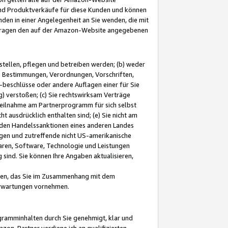
und Produktverkäufe für diese Kunden und können
nden in einer Angelegenheit an Sie wenden, die mit
e-Fragen den auf der Amazon-Website angegebenen
stellen, pflegen und betreiben werden; (b) weder
e Bestimmungen, Verordnungen, Vorschriften,
-beschlüsse oder andere Auflagen einer für Sie
 verstoßen; (c) Sie rechtswirksam Verträge
r Teilnahme am Partnerprogramm für sich selbst
t ausdrücklich enthalten sind; (e) Sie nicht am
den Handelssanktionen eines anderen Landes
gen und zutreffende nicht US-amerikanische
ren, Software, Technologie und Leistungen
sind. Sie können Ihre Angaben aktualisieren,
men, das Sie im Zusammenhang mit dem
 Erwartungen vornehmen.
ogramminhalten durch Sie genehmigt, klar und
zon-Partner verdiene ich an qualifizierten