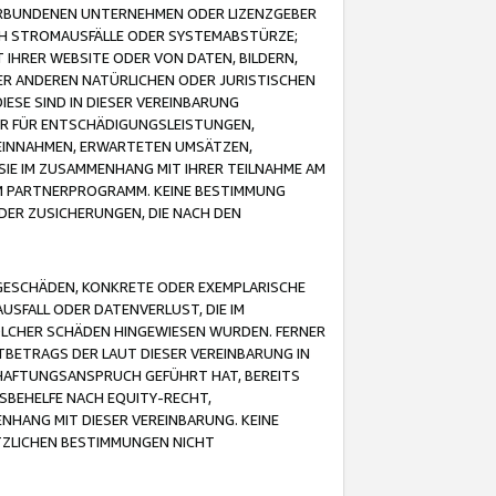
VERBUNDENEN UNTERNEHMEN ODER LIZENZGEBER
ICH STROMAUSFÄLLE ODER SYSTEMABSTÜRZE;
IHRER WEBSITE ODER VON DATEN, BILDERN,
ER ANDEREN NATÜRLICHEN ODER JURISTISCHEN
ESE SIND IN DIESER VEREINBARUNG
R FÜR ENTSCHÄDIGUNGSLEISTUNGEN,
EINNAHMEN, ERWARTETEN UMSÄTZEN,
SIE IM ZUSAMMENHANG MIT IHRER TEILNAHME AM
M PARTNERPROGRAMM. KEINE BESTIMMUNG
DER ZUSICHERUNGEN, DIE NACH DEN
GESCHÄDEN, KONKRETE ODER EXEMPLARISCHE
SFALL ODER DATENVERLUST, DIE IM
OLCHER SCHÄDEN HINGEWIESEN WURDEN. FERNER
BETRAGS DER LAUT DIESER VEREINBARUNG IN
HAFTUNGSANSPRUCH GEFÜHRT HAT, BEREITS
SBEHELFE NACH EQUITY-RECHT,
NHANG MIT DIESER VEREINBARUNG. KEINE
TZLICHEN BESTIMMUNGEN NICHT