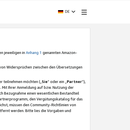
DE
en jeweiligen in
Anhang 1
genannten Amazon-
e von Widersprüchen zwischen den Übersetzungen
er teilnehmen möchten („
Sie
“ oder ein „
Partner
“),
. Mit Ihrer Anmeldung auf bzw. Nutzung der
durch Bezugnahme einen wesentlichen Bestandteil
 Partnerprogramm, den Vergütungskatalog für das
ichst, müssen den Community-Richtlinien von
fernt werden. Bitte lies die Vorgaben und