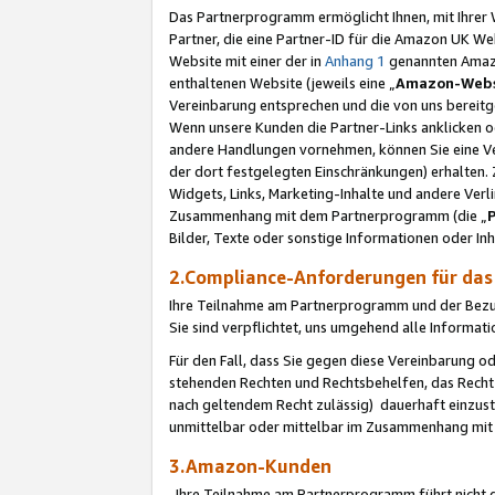
Das Partnerprogramm ermöglicht Ihnen, mit Ihrer W
Partner, die eine Partner-ID für die Amazon UK W
Website mit einer der in
Anhang 1
genannten Amazon
enthaltenen Website (jeweils eine „
Amazon-Webs
Vereinbarung entsprechen und die von uns bereitg
Wenn unsere Kunden die Partner-Links anklicken 
andere Handlungen vornehmen, können Sie eine Ver
der dort festgelegten Einschränkungen) erhalten. 
Widgets, Links, Marketing-Inhalte und andere Ver
Zusammenhang mit dem Partnerprogramm (die „
Bilder, Texte oder sonstige Informationen oder In
2.Compliance-Anforderungen für d
Ihre Teilnahme am Partnerprogramm und der Bezug 
Sie sind verpflichtet, uns umgehend alle Informat
Für den Fall, dass Sie gegen diese Vereinbarung 
stehenden Rechten und Rechtsbehelfen, das Recht
nach geltendem Recht zulässig) dauerhaft einzus
unmittelbar oder mittelbar im Zusammenhang mit
3.Amazon-Kunden
Ihre Teilnahme am Partnerprogramm führt nicht d