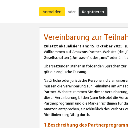
Anmelden
Registrieren
oder
Vereinbarung zur Teil
zuletzt aktualisiert am
:
15. Oktober 2025
(De
Willkommen auf Amazons Partner-Website (die „
Gesellschaften („
Amazon
“ oder „
uns
“ oder ähnl
Übersetzungen stehen in folgenden Sprachen zur 
gilt die englische Fassung.
Natürliche oder juristische Personen, die an uns
müssen die Vereinbarung zur Teilnahme am Amaz
Partner-Website stimmen Sie dieser Vereinbarung,
dieser Vereinbarung bilden (zum Beispiel die Vo
Partnerprogramm und die Markenrichtlinien für da
Amazon entsprechen, einschließlich des Verbots vo
Richtlinien sorgfältig durch.
1.Beschreibung des Partnerprogra