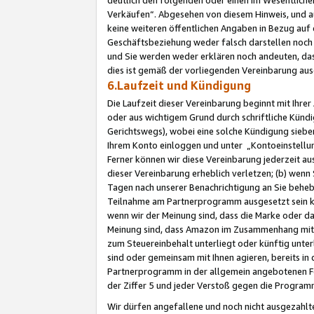
Verkäufen“. Abgesehen von diesem Hinweis, und a
keine weiteren öffentlichen Angaben in Bezug au
Geschäftsbeziehung weder falsch darstellen noch a
und Sie werden weder erklären noch andeuten, dass
dies ist gemäß der vorliegenden Vereinbarung ausd
6.Laufzeit und Kündigung
Die Laufzeit dieser Vereinbarung beginnt mit Ihre
oder aus wichtigem Grund durch schriftliche Kündi
Gerichtswegs), wobei eine solche Kündigung siebe
Ihrem Konto einloggen und unter „Kontoeinstellu
Ferner können wir diese Vereinbarung jederzeit aus
dieser Vereinbarung erheblich verletzen; (b) wenn
Tagen nach unserer Benachrichtigung an Sie behe
Teilnahme am Partnerprogramm ausgesetzt sein kö
wenn wir der Meinung sind, dass die Marke oder 
Meinung sind, dass Amazon im Zusammenhang mit d
zum Steuereinbehalt unterliegt oder künftig unter
sind oder gemeinsam mit Ihnen agieren, bereits in
Partnerprogramm in der allgemein angebotenen Fo
der Ziffer 5 und jeder Verstoß gegen die Programm
Wir dürfen angefallene und noch nicht ausgezahlt