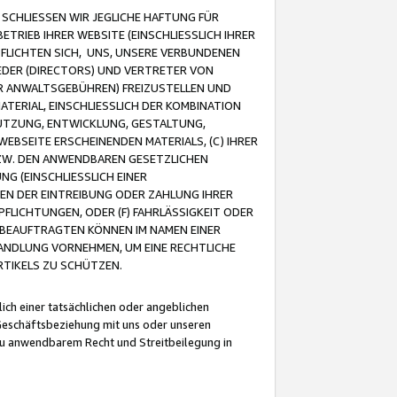
CHLIESSEN WIR JEGLICHE HAFTUNG FÜR
TRIEB IHRER WEBSITE (EINSCHLIESSLICH IHRER
FLICHTEN SICH, UNS, UNSERE VERBUNDENEN
EDER (DIRECTORS) UND VERTRETER VON
R ANWALTSGEBÜHREN) FREIZUSTELLEN UND
ATERIAL, EINSCHLIESSLICH DER KOMBINATION
NUTZUNG, ENTWICKLUNG, GESTALTUNG,
EBSEITE ERSCHEINENDEN MATERIALS, (C) IHRER
ZW. DEN ANWENDBAREN GESETZLICHEN
NG (EINSCHLIESSLICH EINER
BEN DER EINTREIBUNG ODER ZAHLUNG IHRER
LICHTUNGEN, ODER (F) FAHRLÄSSIGKEIT ODER
 BEAUFTRAGTEN KÖNNEN IM NAMEN EINER
HANDLUNG VORNEHMEN, UM EINE RECHTLICHE
TIKELS ZU SCHÜTZEN.
ich einer tatsächlichen oder angeblichen
Geschäftsbeziehung mit uns oder unseren
u anwendbarem Recht und Streitbeilegung in