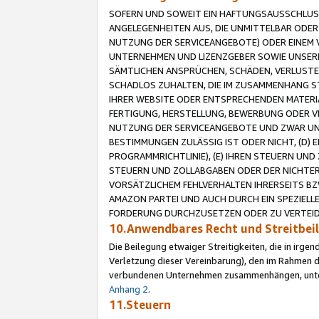
SOFERN UND SOWEIT EIN HAFTUNGSAUSSCHLUSS
ANGELEGENHEITEN AUS, DIE UNMITTELBAR ODER 
NUTZUNG DER SERVICEANGEBOTE) ODER EINEM V
UNTERNEHMEN UND LIZENZGEBER SOWIE UNSERE 
SÄMTLICHEN ANSPRÜCHEN, SCHÄDEN, VERLUSTE
SCHADLOS ZUHALTEN, DIE IM ZUSAMMENHANG STE
IHRER WEBSITE ODER ENTSPRECHENDEN MATERIA
FERTIGUNG, HERSTELLUNG, BEWERBUNG ODER VE
NUTZUNG DER SERVICEANGEBOTE UND ZWAR UN
BESTIMMUNGEN ZULÄSSIG IST ODER NICHT, (D) 
PROGRAMMRICHTLINIE), (E) IHREN STEUERN UN
STEUERN UND ZOLLABGABEN ODER DER NICHTER
VORSÄTZLICHEM FEHLVERHALTEN IHRERSEITS BZ
AMAZON PARTEI UND AUCH DURCH EIN SPEZIELL
FORDERUNG DURCHZUSETZEN ODER ZU VERTEIDI
10.Anwendbares Recht und Streitbe
Die Beilegung etwaiger Streitigkeiten, die in irg
Verletzung dieser Vereinbarung), den im Rahmen d
verbundenen Unternehmen zusammenhängen, unterl
Anhang 2
.
11.Steuern