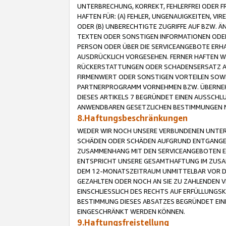
UNTERBRECHUNG, KORREKT, FEHLERFREI ODER 
HAFTEN FÜR: (A) FEHLER, UNGENAUIGKEITEN, 
ODER (B) UNBERECHTIGTE ZUGRIFFE AUF BZW. 
TEXTEN ODER SONSTIGEN INFORMATIONEN ODER 
PERSON ODER ÜBER DIE SERVICEANGEBOTE ERHA
AUSDRÜCKLICH VORGESEHEN. FERNER HAFTEN 
RÜCKERSTATTUNGEN ODER SCHADENSERSATZ AU
FIRMENWERT ODER SONSTIGEN VORTEILEN SOWIE
PARTNERPROGRAMM VORNEHMEN BZW. ÜBERNEHM
DIESES ARTIKELS 7 BEGRÜNDET EINEN AUSSCH
ANWENDBAREN GESETZLICHEN BESTIMMUNGEN 
8.Haftungsbeschränkungen
WEDER WIR NOCH UNSERE VERBUNDENEN UNTERN
SCHÄDEN ODER SCHÄDEN AUFGRUND ENTGANGENE
ZUSAMMENHANG MIT DEN SERVICEANGEBOTEN EN
ENTSPRICHT UNSERE GESAMTHAFTUNG IM ZUSAM
DEM 12-MONATSZEITRAUM UNMITTELBAR VOR DE
GEZAHLTEN ODER NOCH AN SIE ZU ZAHLENDEN V
EINSCHLIESSLICH DES RECHTS AUF ERFÜLLUNGS
BESTIMMUNG DIESES ABSATZES BEGRÜNDET EI
EINGESCHRÄNKT WERDEN KÖNNEN.
9.Haftungsfreistellung