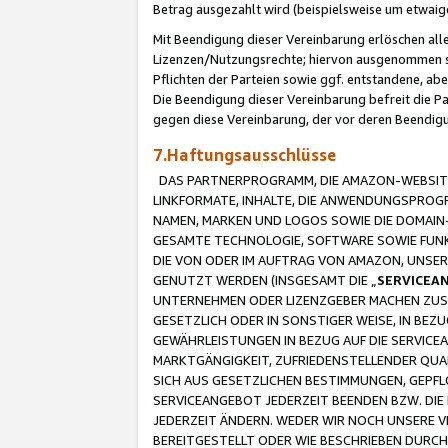
Betrag ausgezahlt wird (beispielsweise um etwai
Mit Beendigung dieser Vereinbarung erlöschen alle
Lizenzen/Nutzungsrechte; hiervon ausgenommen sind
Pflichten der Parteien sowie ggf. entstandene, ab
Die Beendigung dieser Vereinbarung befreit die P
gegen diese Vereinbarung, der vor deren Beendi
7.Haftungsausschlüsse
DAS PARTNERPROGRAMM, DIE AMAZON-WEBSITE,
LINKFORMATE, INHALTE, DIE ANWENDUNGSPRO
NAMEN, MARKEN UND LOGOS SOWIE DIE DOMAIN
GESAMTE TECHNOLOGIE, SOFTWARE SOWIE FUNKT
DIE VON ODER IM AUFTRAG VON AMAZON, UNS
GENUTZT WERDEN (INSGESAMT DIE „
SERVICEA
UNTERNEHMEN ODER LIZENZGEBER MACHEN ZUSI
GESETZLICH ODER IN SONSTIGER WEISE, IN BE
GEWÄHRLEISTUNGEN IN BEZUG AUF DIE SERVICE
MARKTGÄNGIGKEIT, ZUFRIEDENSTELLENDER QUA
SICH AUS GESETZLICHEN BESTIMMUNGEN, GEPFL
SERVICEANGEBOT JEDERZEIT BEENDEN BZW. DIE
JEDERZEIT ÄNDERN. WEDER WIR NOCH UNSERE 
BEREITGESTELLT ODER WIE BESCHRIEBEN DURC