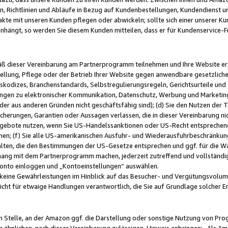
, Richtlinien und Abläufe in Bezug auf Kundenbestellungen, Kundendienst 
kte mit unseren Kunden pflegen oder abwickeln; sollte sich einer unserer Ku
nhängt, so werden Sie diesem Kunden mitteilen, dass er für Kundenservic
emäß dieser Vereinbarung am Partnerprogramm teilnehmen und Ihre Website er
ellung, Pflege oder der Betrieb Ihrer Website gegen anwendbare gesetzlich
skodizes, Branchenstandards, Selbstregulierungsregeln, Gerichtsurteile und 
ngen zu elektronischer Kommunikation, Datenschutz, Werbung und Marketing)
 oder aus anderen Gründen nicht geschäftsfähig sind); (d) Sie den Nutzen de
cherungen, Garantien oder Aussagen verlassen, die in dieser Vereinbarung nich
gebote nutzen, wenn Sie US-Handelssanktionen oder US-Recht entsprechen
men; (f) Sie alle US-amerikanischen Ausfuhr- und Wiederausfuhrbeschränkun
ten, die den Bestimmungen der US-Gesetze entsprechen und ggf. für die Wa
hang mit dem Partnerprogramm machen, jederzeit zutreffend und vollständig 
 Konto einloggen und „Kontoeinstellungen“ auswählen.
keine Gewährleistungen im Hinblick auf das Besucher- und Vergütungsvolu
icht für etwaige Handlungen verantwortlich, die Sie auf Grundlage solcher
en Stelle, an der Amazon ggf. die Darstellung oder sonstige Nutzung von Pr
 ähnlichen, nach dieser Vereinbarung zulässigen, Hinweis anbringen: „Als Ama