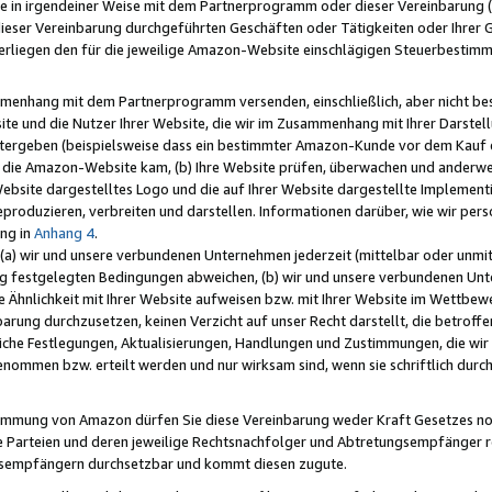
e in irgendeiner Weise mit dem Partnerprogramm oder dieser Vereinbarung (ei
ieser Vereinbarung durchgeführten Geschäften oder Tätigkeiten oder Ihrer 
liegen den für die jeweilige Amazon-Website einschlägigen Steuerbestim
mmenhang mit dem Partnerprogramm versenden, einschließlich, aber nicht be
site und die Nutzer Ihrer Website, die wir im Zusammenhang mit Ihrer Darst
itergeben (beispielsweise dass ein bestimmter Amazon-Kunde vor dem Kauf
uf die Amazon-Website kam, (b) Ihre Website prüfen, überwachen und anderwei
r Website dargestelltes Logo und die auf Ihrer Website dargestellte Impleme
reproduzieren, verbreiten und darstellen. Informationen darüber, wie wir per
ng in
Anhang 4
.
 (a) wir und unsere verbundenen Unternehmen jederzeit (mittelbar oder unmit
ng festgelegten Bedingungen abweichen, (b) wir und unsere verbundenen Unte
 Ähnlichkeit mit Ihrer Website aufweisen bzw. mit Ihrer Website im Wettbewer
barung durchzusetzen, keinen Verzicht auf unser Recht darstellt, die betrof
liche Festlegungen, Aktualisierungen, Handlungen und Zustimmungen, die wi
enommen bzw. erteilt werden und nur wirksam sind, wenn sie schriftlich dur
stimmung von Amazon dürfen Sie diese Vereinbarung weder Kraft Gesetzes no
die Parteien und deren jeweilige Rechtsnachfolger und Abtretungsempfänger 
ngsempfängern durchsetzbar und kommt diesen zugute.