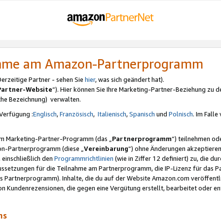
nahme am Amazon-Partnerprogramm
rzeitige Partner - sehen Sie
hier
, was sich geändert hat).
Partner-Website
“). Hier können Sie Ihre Marketing-Partner-Beziehung zu d
iche Bezeichnung) verwalten.
Verfügung :
Englisch
,
Französisch
,
Italienisch
,
Spanisch
und
Polnisch
. Im Fall
erem Marketing-Partner-Programm (das „
Partnerprogramm
“) teilnehmen od
on-Partnerprogramm (diese „
Vereinbarung
“) ohne Änderungen akzeptieren
 einschließlich den
Programmrichtlinien
(wie in Ziffer 12 definiert) zu, die 
raussetzungen für die Teilnahme am Partnerprogramm, die IP-Lizenz für das
s Partnerprogramm). Inhalte, die du auf der Website Amazon.com veröffentl
n Kundenrezensionen, die gegen eine Vergütung erstellt, bearbeitet oder ent
mms