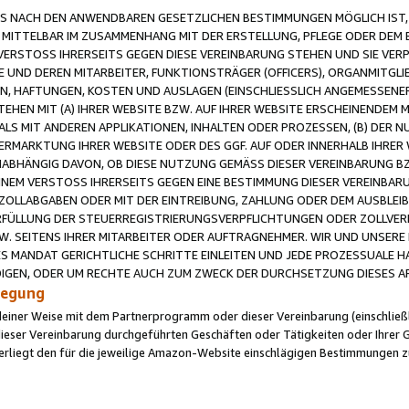
 NACH DEN ANWENDBAREN GESETZLICHEN BESTIMMUNGEN MÖGLICH IST, S
MITTELBAR IM ZUSAMMENHANG MIT DER ERSTELLUNG, PFLEGE ODER DEM BE
ERSTOSS IHRERSEITS GEGEN DIESE VEREINBARUNG STEHEN UND SIE VERP
UND DEREN MITARBEITER, FUNKTIONSTRÄGER (OFFICERS), ORGANMITGLI
N, HAFTUNGEN, KOSTEN UND AUSLAGEN (EINSCHLIESSLICH ANGEMESSENE
HEN MIT (A) IHRER WEBSITE BZW. AUF IHRER WEBSITE ERSCHEINENDEM M
LS MIT ANDEREN APPLIKATIONEN, INHALTEN ODER PROZESSEN, (B) DER 
RMARKTUNG IHRER WEBSITE ODER DES GGF. AUF ODER INNERHALB IHRER W
ABHÄNGIG DAVON, OB DIESE NUTZUNG GEMÄSS DIESER VEREINBARUNG B
EINEM VERSTOSS IHRERSEITS GEGEN EINE BESTIMMUNG DIESER VEREINBARU
D ZOLLABGABEN ODER MIT DER EINTREIBUNG, ZAHLUNG ODER DEM AUSBLEI
FÜLLUNG DER STEUERREGISTRIERUNGSVERPFLICHTUNGEN ODER ZOLLVERPF
W. SEITENS IHRER MITARBEITER ODER AUFTRAGNEHMER. WIR UND UNSERE
ES MANDAT GERICHTLICHE SCHRITTE EINLEITEN UND JEDE PROZESSUALE 
GEN, ODER UM RECHTE AUCH ZUM ZWECK DER DURCHSETZUNG DIESES AR
ilegung
endeiner Weise mit dem Partnerprogramm oder dieser Vereinbarung (einschließl
ieser Vereinbarung durchgeführten Geschäften oder Tätigkeiten oder Ihrer 
iegt den für die jeweilige Amazon-Website einschlägigen Bestimmungen z