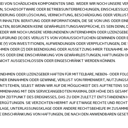
FREI VON SCHÄDLICHEN KOMPONENTEN SIND. WEDER WIR NOCH UNSERE 
VIREN, SCHADSOFTWARE ODER BETRIEBSUNTERBRECHUNGEN, EINSCHLIESSL
ÄNDERUNG ODER LÖSCHUNG, VERNICHTUNG, BESCHÄDIGUNG ODER VERLUST 
INHALTEN. BERATUNG ODER INFORMATIONEN, DIE SIE VON UNS ODER EIN
LTEN, BEGRÜNDEN KEINE GEWÄHRLEISTUNGSANSPRÜCHE, ES SEIN DENN, DI
WEDER WIR NOCH UNSERE VERBUNDENEN UNTERNEHMEN ODER LIZENZGEBE
FGRUND (X) DES VERLUSTS VON VORAUSSICHTLICHEN GEWINNEN ODER 
 (Y) VON INVESTITIONEN, AUFWENDUNGEN ODER VERPFLICHTUNGEN, DIE 
EN ODER (Z) DER BEENDIGUNG ODER AUSSETZUNG IHRER TEILNAHME A
LUSS ODER EINE EINSCHRÄNKUNG VON GEWÄHRLEISTUNGEN, HAFTUNGEN O
NICHT AUSGESCHLOSSEN ODER EINGESCHRÄNKT WERDEN KÖNNEN.
EHMEN ODER LIZENZGEBER HAFTEN FÜR MITTELBARE, NEBEN- ODER FOL
R EINNAHMEN ODER GEWINNE, VERLUST VON FIRMENWERT, NUTZUNGSAU
TSTEHEN, SELBST WENN WIR AUF DIE MÖGLICHKEIT DES AUFTRETENS S
MENHANG MIT DEN SERVICEANGEBOTEN MAXIMAL DER HÖHE DES GESAMT
M ZEITPUNKT DES EREIGNISSES, DAS ZU DEM ZULETZT ENTSTANDENEN 
ERGÜTUNGEN. SIE VERZICHTEN HIERMIT AUF ETWAIGE RECHTE UND RECHT
KLAGE, UNTERLASSUNGSKLAGE ODER ANDERE RECHTSBEHELFE IM ZUSAMME
NE EINSCHRÄNKUNG VON HAFTUNGEN, DIE NACH DEN ANWENDBAREN GESE