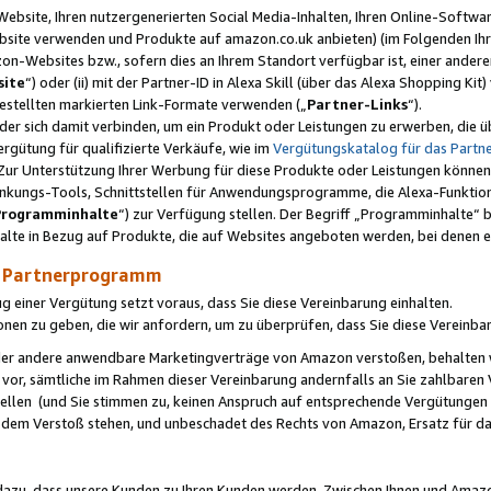
ebsite, Ihren nutzergenerierten Social Media-Inhalten, Ihren Online-Softwar
ebsite verwenden und Produkte auf amazon.co.uk anbieten) (im Folgenden Ihr
-Websites bzw., sofern dies an Ihrem Standort verfügbar ist, einer ander
ite
“) oder (ii) mit der Partner-ID in Alexa Skill (über das Alexa Shopping Ki
estellten markierten Link-Formate verwenden („
Partner-Links
“).
oder sich damit verbinden, um ein Produkt oder Leistungen zu erwerben, di
gütung für qualifizierte Verkäufe, wie im
Vergütungskatalog für das Part
Zur Unterstützung Ihrer Werbung für diese Produkte oder Leistungen können w
linkungs-Tools, Schnittstellen für Anwendungsprogramme, die Alexa-Funktion
Programminhalte
“) zur Verfügung stellen. Der Begriff „Programminhalte“ be
halte in Bezug auf Produkte, die auf Websites angeboten werden, bei denen 
as Partnerprogramm
einer Vergütung setzt voraus, dass Sie diese Vereinbarung einhalten.
ionen zu geben, die wir anfordern, um zu überprüfen, dass Sie diese Vereinba
oder andere anwendbare Marketingverträge von Amazon verstoßen, behalten w
 vor, sämtliche im Rahmen dieser Vereinbarung andernfalls an Sie zahlbare
tellen (und Sie stimmen zu, keinen Anspruch auf entsprechende Vergütungen
 dem Verstoß stehen, und unbeschadet des Rechts von Amazon, Ersatz für 
azu, dass unsere Kunden zu Ihren Kunden werden. Zwischen Ihnen und Amaz