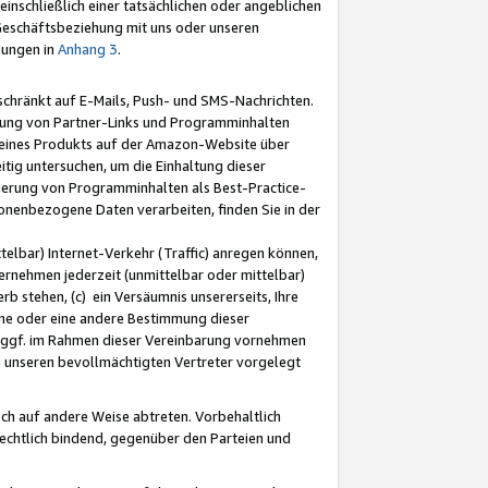
nschließlich einer tatsächlichen oder angeblichen
Geschäftsbeziehung mit uns oder unseren
mungen in
Anhang 3
.
schränkt auf E-Mails, Push- und SMS-Nachrichten.
ellung von Partner-Links und Programminhalten
 eines Produkts auf der Amazon-Website über
tig untersuchen, um die Einhaltung dieser
ntierung von Programminhalten als Best-Practice-
sonenbezogene Daten verarbeiten, finden Sie in der
telbar) Internet-Verkehr (Traffic) anregen können,
rnehmen jederzeit (unmittelbar oder mittelbar)
b stehen, (c) ein Versäumnis unsererseits, Ihre
fene oder eine andere Bestimmung dieser
r ggf. im Rahmen dieser Vereinbarung vornehmen
ch unseren bevollmächtigten Vertreter vorgelegt
ch auf andere Weise abtreten. Vorbehaltlich
rechtlich bindend, gegenüber den Parteien und