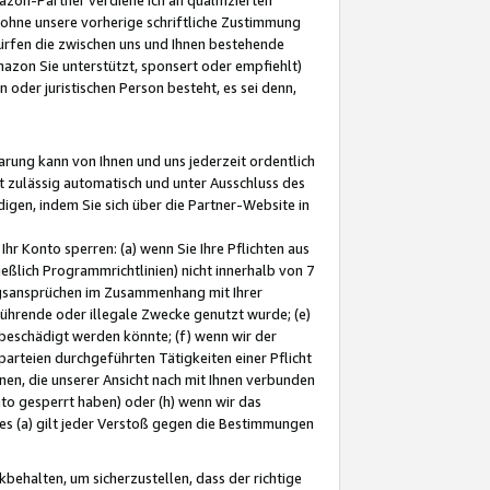
ohne unsere vorherige schriftliche Zustimmung
ürfen die zwischen uns und Ihnen bestehende
mazon Sie unterstützt, sponsert oder empfiehlt)
oder juristischen Person besteht, es sei denn,
arung kann von Ihnen und uns jederzeit ordentlich
t zulässig automatisch und unter Ausschluss des
gen, indem Sie sich über die Partner-Website in
hr Konto sperren: (a) wenn Sie Ihre Pflichten aus
eßlich Programmrichtlinien) nicht innerhalb von 7
ngsansprüchen im Zusammenhang mit Ihrer
ührende oder illegale Zwecke genutzt wurde; (e)
eschädigt werden könnte; (f) wenn wir der
rteien durchgeführten Tätigkeiten einer Pflicht
nen, die unserer Ansicht nach mit Ihnen verbunden
nto gesperrt haben) oder (h) wenn wir das
 (a) gilt jeder Verstoß gegen die Bestimmungen
ehalten, um sicherzustellen, dass der richtige