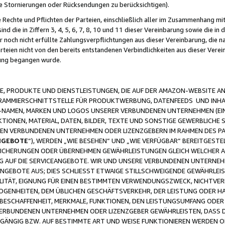
ge Stornierungen oder Rücksendungen zu berücksichtigen).
 Rechte und Pflichten der Parteien, einschließlich aller im Zusammenhang m
 die in Ziffern 3, 4, 5, 6, 7, 8, 10 und 11 dieser Vereinbarung sowie die in
er noch nicht erfüllte Zahlungsverpflichtungen aus dieser Vereinbarung, die
arteien nicht von den bereits entstandenen Verbindlichkeiten aus dieser Ver
gung begangen wurde.
 PRODUKTE UND DIENSTLEISTUNGEN, DIE AUF DER AMAZON-WEBSITE AN
GRAMMIERSCHNITTSTELLE FÜR PRODUKTWERBUNG, DATENFEEDS UND INH
-NAMEN, MARKEN UND LOGOS UNSERER VERBUNDENEN UNTERNEHMEN (EIN
IONEN, MATERIAL, DATEN, BILDER, TEXTE UND SONSTIGE GEWERBLICHE 
EREN VERBUNDENEN UNTERNEHMEN ODER LIZENZGEBERN IM RAHMEN DES 
NGEBOTE
“), WERDEN „WIE BESEHEN“ UND „WIE VERFÜGBAR“ BEREITGEST
CHERUNGEN ODER ÜBERNEHMEN GEWÄHRLEISTUNGEN GLEICH WELCHER AR
ZUG AUF DIE SERVICEANGEBOTE. WIR UND UNSERE VERBUNDENEN UNTERNEH
ANGEBOTE AUS; DIES SCHLIESST ETWAIGE STILLSCHWEIGENDE GEWÄHRLE
LITÄT, EIGNUNG FÜR EINEN BESTIMMTEN VERWENDUNGSZWECK, NICHTVER
OGENHEITEN, DEM ÜBLICHEN GESCHÄFTSVERKEHR, DER LEISTUNG ODER H
 BESCHAFFENHEIT, MERKMALE, FUNKTIONEN, DEN LEISTUNGSUMFANG ODER
VERBUNDENEN UNTERNEHMEN ODER LIZENZGEBER GEWÄHRLEISTEN, DASS D
HGÄNGIG BZW. AUF BESTIMMTE ART UND WEISE FUNKTIONIEREN WERDEN 