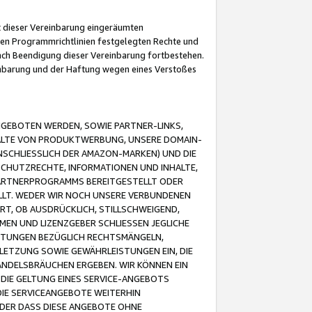
it dieser Vereinbarung eingeräumten
 den Programmrichtlinien festgelegten Rechte und
 nach Beendigung dieser Vereinbarung fortbestehen.
einbarung und der Haftung wegen eines Verstoßes
GEBOTEN WERDEN, SOWIE PARTNER-LINKS,
ALTE VON PRODUKTWERBUNG, UNSERE DOMAIN-
SCHLIESSLICH DER AMAZON-MARKEN) UND DIE
SCHUTZRECHTE, INFORMATIONEN UND INHALTE,
PARTNERPROGRAMMS BEREITGESTELLT ODER
ELLT. WEDER WIR NOCH UNSERE VERBUNDENEN
T, OB AUSDRÜCKLICH, STILLSCHWEIGEND,
MEN UND LIZENZGEBER SCHLIESSEN JEGLICHE
ISTUNGEN BEZÜGLICH RECHTSMÄNGELN,
LETZUNG SOWIE GEWÄHRLEISTUNGEN EIN, DIE
ANDELSBRÄUCHEN ERGEBEN. WIR KÖNNEN EIN
 DIE GELTUNG EINES SERVICE-ANGEBOTS
IE SERVICEANGEBOTE WEITERHIN
ODER DASS DIESE ANGEBOTE OHNE