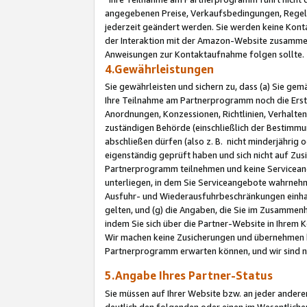
angegebenen Preise, Verkaufsbedingungen, Regeln
jederzeit geändert werden. Sie werden keine Konta
der Interaktion mit der Amazon-Website zusamme
Anweisungen zur Kontaktaufnahme folgen sollte.
4.Gewährleistungen
Sie gewährleisten und sichern zu, dass (a) Sie g
Ihre Teilnahme am Partnerprogramm noch die Erst
Anordnungen, Konzessionen, Richtlinien, Verhalten
zuständigen Behörde (einschließlich der Bestimmu
abschließen dürfen (also z. B. nicht minderjährig
eigenständig geprüft haben und sich nicht auf Zusi
Partnerprogramm teilnehmen und keine Servicean
unterliegen, in dem Sie Serviceangebote wahrneh
Ausfuhr- und Wiederausfuhrbeschränkungen einhal
gelten, und (g) die Angaben, die Sie im Zusammen
indem Sie sich über die Partner-Website in Ihrem
Wir machen keine Zusicherungen und übernehmen 
Partnerprogramm erwarten können, und wir sind n
5.Angabe Ihres Partner-Status
Sie müssen auf Ihrer Website bzw. an jeder ander
deutlich den folgenden oder einen im Wesentlichen