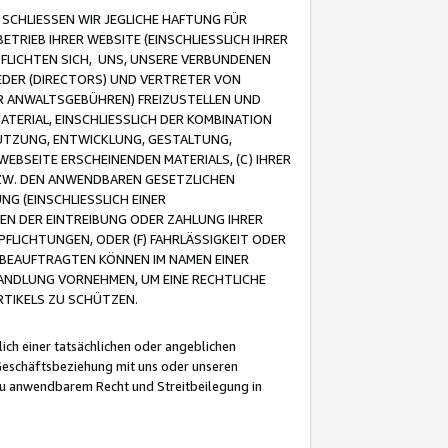
CHLIESSEN WIR JEGLICHE HAFTUNG FÜR
TRIEB IHRER WEBSITE (EINSCHLIESSLICH IHRER
FLICHTEN SICH, UNS, UNSERE VERBUNDENEN
EDER (DIRECTORS) UND VERTRETER VON
R ANWALTSGEBÜHREN) FREIZUSTELLEN UND
ATERIAL, EINSCHLIESSLICH DER KOMBINATION
NUTZUNG, ENTWICKLUNG, GESTALTUNG,
EBSEITE ERSCHEINENDEN MATERIALS, (C) IHRER
ZW. DEN ANWENDBAREN GESETZLICHEN
NG (EINSCHLIESSLICH EINER
BEN DER EINTREIBUNG ODER ZAHLUNG IHRER
LICHTUNGEN, ODER (F) FAHRLÄSSIGKEIT ODER
 BEAUFTRAGTEN KÖNNEN IM NAMEN EINER
HANDLUNG VORNEHMEN, UM EINE RECHTLICHE
TIKELS ZU SCHÜTZEN.
ich einer tatsächlichen oder angeblichen
Geschäftsbeziehung mit uns oder unseren
u anwendbarem Recht und Streitbeilegung in