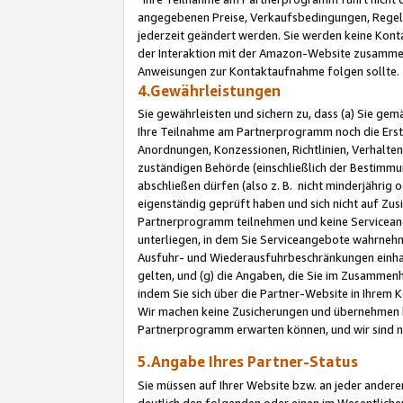
angegebenen Preise, Verkaufsbedingungen, Regeln
jederzeit geändert werden. Sie werden keine Konta
der Interaktion mit der Amazon-Website zusamme
Anweisungen zur Kontaktaufnahme folgen sollte.
4.Gewährleistungen
Sie gewährleisten und sichern zu, dass (a) Sie g
Ihre Teilnahme am Partnerprogramm noch die Erst
Anordnungen, Konzessionen, Richtlinien, Verhalten
zuständigen Behörde (einschließlich der Bestimmu
abschließen dürfen (also z. B. nicht minderjährig
eigenständig geprüft haben und sich nicht auf Zusi
Partnerprogramm teilnehmen und keine Servicean
unterliegen, in dem Sie Serviceangebote wahrneh
Ausfuhr- und Wiederausfuhrbeschränkungen einhal
gelten, und (g) die Angaben, die Sie im Zusammen
indem Sie sich über die Partner-Website in Ihrem
Wir machen keine Zusicherungen und übernehmen 
Partnerprogramm erwarten können, und wir sind n
5.Angabe Ihres Partner-Status
Sie müssen auf Ihrer Website bzw. an jeder ander
deutlich den folgenden oder einen im Wesentlichen