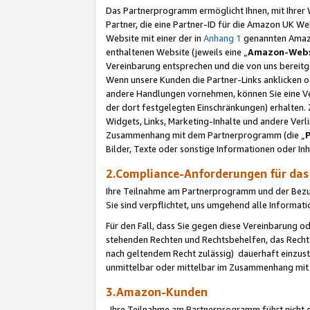
Das Partnerprogramm ermöglicht Ihnen, mit Ihrer W
Partner, die eine Partner-ID für die Amazon UK W
Website mit einer der in
Anhang 1
genannten Amazon
enthaltenen Website (jeweils eine „
Amazon-Webs
Vereinbarung entsprechen und die von uns bereitg
Wenn unsere Kunden die Partner-Links anklicken 
andere Handlungen vornehmen, können Sie eine Ver
der dort festgelegten Einschränkungen) erhalten. 
Widgets, Links, Marketing-Inhalte und andere Ver
Zusammenhang mit dem Partnerprogramm (die „
Bilder, Texte oder sonstige Informationen oder In
2.Compliance-Anforderungen für d
Ihre Teilnahme am Partnerprogramm und der Bezug 
Sie sind verpflichtet, uns umgehend alle Informat
Für den Fall, dass Sie gegen diese Vereinbarung 
stehenden Rechten und Rechtsbehelfen, das Recht
nach geltendem Recht zulässig) dauerhaft einzus
unmittelbar oder mittelbar im Zusammenhang mit
3.Amazon-Kunden
Ihre Teilnahme am Partnerprogramm führt nicht d