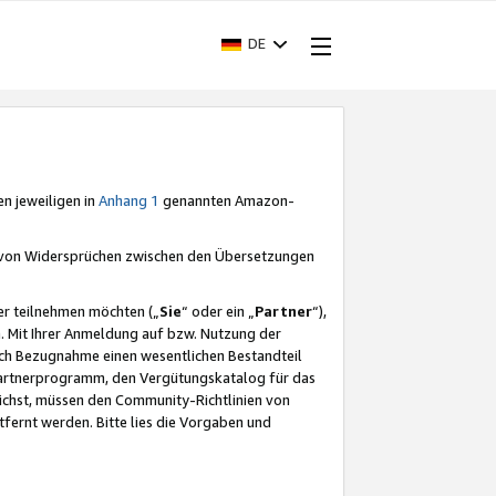
DE
en jeweiligen in
Anhang 1
genannten Amazon-
e von Widersprüchen zwischen den Übersetzungen
er teilnehmen möchten („
Sie
“ oder ein „
Partner
“),
. Mit Ihrer Anmeldung auf bzw. Nutzung der
durch Bezugnahme einen wesentlichen Bestandteil
 Partnerprogramm, den Vergütungskatalog für das
ichst, müssen den Community-Richtlinien von
fernt werden. Bitte lies die Vorgaben und