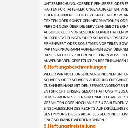
UNTERBRECHUNG, KORREKT, FEHLERFREI ODER 
HAFTEN FÜR: (A) FEHLER, UNGENAUIGKEITEN, 
ODER (B) UNBERECHTIGTE ZUGRIFFE AUF BZW. 
TEXTEN ODER SONSTIGEN INFORMATIONEN ODER 
PERSON ODER ÜBER DIE SERVICEANGEBOTE ERHA
AUSDRÜCKLICH VORGESEHEN. FERNER HAFTEN 
RÜCKERSTATTUNGEN ODER SCHADENSERSATZ AU
FIRMENWERT ODER SONSTIGEN VORTEILEN SOWIE
PARTNERPROGRAMM VORNEHMEN BZW. ÜBERNEHM
DIESES ARTIKELS 7 BEGRÜNDET EINEN AUSSCH
ANWENDBAREN GESETZLICHEN BESTIMMUNGEN 
8.Haftungsbeschränkungen
WEDER WIR NOCH UNSERE VERBUNDENEN UNTERN
SCHÄDEN ODER SCHÄDEN AUFGRUND ENTGANGENE
ZUSAMMENHANG MIT DEN SERVICEANGEBOTEN EN
ENTSPRICHT UNSERE GESAMTHAFTUNG IM ZUSAM
DEM 12-MONATSZEITRAUM UNMITTELBAR VOR DE
GEZAHLTEN ODER NOCH AN SIE ZU ZAHLENDEN V
EINSCHLIESSLICH DES RECHTS AUF ERFÜLLUNGS
BESTIMMUNG DIESES ABSATZES BEGRÜNDET EI
EINGESCHRÄNKT WERDEN KÖNNEN.
9.Haftungsfreistellung