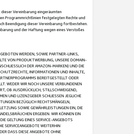
it dieser Vereinbarung eingeräumten
 den Programmrichtlinien festgelegten Rechte und
 nach Beendigung dieser Vereinbarung fortbestehen.
einbarung und der Haftung wegen eines Verstoßes
GEBOTEN WERDEN, SOWIE PARTNER-LINKS,
ALTE VON PRODUKTWERBUNG, UNSERE DOMAIN-
SCHLIESSLICH DER AMAZON-MARKEN) UND DIE
SCHUTZRECHTE, INFORMATIONEN UND INHALTE,
PARTNERPROGRAMMS BEREITGESTELLT ODER
ELLT. WEDER WIR NOCH UNSERE VERBUNDENEN
T, OB AUSDRÜCKLICH, STILLSCHWEIGEND,
MEN UND LIZENZGEBER SCHLIESSEN JEGLICHE
ISTUNGEN BEZÜGLICH RECHTSMÄNGELN,
LETZUNG SOWIE GEWÄHRLEISTUNGEN EIN, DIE
ANDELSBRÄUCHEN ERGEBEN. WIR KÖNNEN EIN
 DIE GELTUNG EINES SERVICE-ANGEBOTS
IE SERVICEANGEBOTE WEITERHIN
ODER DASS DIESE ANGEBOTE OHNE