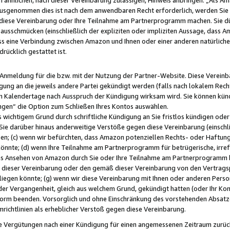
usgenommen dies ist nach dem anwendbaren Recht erforderlich, werden Sie 
f diese Vereinbarung oder Ihre Teilnahme am Partnerprogramm machen. Sie d
usschmücken (einschließlich der expliziten oder impliziten Aussage, dass A
 eine Verbindung zwischen Amazon und Ihnen oder einer anderen natürlichen 
rücklich gestattet ist.
r Anmeldung für die bzw. mit der Nutzung der Partner-Website. Diese Vereinb
gung an die jeweils andere Partei gekündigt werden (falls nach lokalem Rech
n Kalendertage nach Ausspruch der Kündigung wirksam wird. Sie können kündi
ngen“ die Option zum Schließen Ihres Kontos auswählen.
 wichtigem Grund durch schriftliche Kündigung an Sie fristlos kündigen oder I
 Sie darüber hinaus anderweitige Verstöße gegen diese Vereinbarung (einschli
ben; (c) wenn wir befürchten, dass Amazon potenziellen Rechts- oder Haftu
nnte; (d) wenn Ihre Teilnahme am Partnerprogramm für betrügerische, irref
das Ansehen von Amazon durch Sie oder Ihre Teilnahme am Partnerprogramm b
ieser Vereinbarung oder den gemäß dieser Vereinbarung von den Vertragspa
liegen könnte; (g) wenn wir diese Vereinbarung mit Ihnen oder anderen Perso
 der Vergangenheit, gleich aus welchem Grund, gekündigt hatten (oder Ihr Ko
rm beenden. Vorsorglich und ohne Einschränkung des vorstehenden Absatzes
richtlinien als erheblicher Verstoß gegen diese Vereinbarung.
e Vergütungen nach einer Kündigung für einen angemessenen Zeitraum zurückb