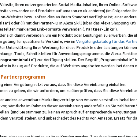
ebsite, Ihren nutzergenerierten Social Media-Inhalten, Ihren Online-Softwar
ebsite verwenden und Produkte auf amazon.co.uk anbieten) (im Folgenden Ihr
-Websites bzw., sofern dies an Ihrem Standort verfügbar ist, einer ander
ite
“) oder (ii) mit der Partner-ID in Alexa Skill (über das Alexa Shopping Ki
estellten markierten Link-Formate verwenden („
Partner-Links
“).
oder sich damit verbinden, um ein Produkt oder Leistungen zu erwerben, di
gütung für qualifizierte Verkäufe, wie im
Vergütungskatalog für das Part
Zur Unterstützung Ihrer Werbung für diese Produkte oder Leistungen können w
linkungs-Tools, Schnittstellen für Anwendungsprogramme, die Alexa-Funktion
Programminhalte
“) zur Verfügung stellen. Der Begriff „Programminhalte“ be
halte in Bezug auf Produkte, die auf Websites angeboten werden, bei denen 
as Partnerprogramm
einer Vergütung setzt voraus, dass Sie diese Vereinbarung einhalten.
ionen zu geben, die wir anfordern, um zu überprüfen, dass Sie diese Vereinba
oder andere anwendbare Marketingverträge von Amazon verstoßen, behalten w
 vor, sämtliche im Rahmen dieser Vereinbarung andernfalls an Sie zahlbare
tellen (und Sie stimmen zu, keinen Anspruch auf entsprechende Vergütungen
 dem Verstoß stehen, und unbeschadet des Rechts von Amazon, Ersatz für 
azu, dass unsere Kunden zu Ihren Kunden werden. Zwischen Ihnen und Amaz