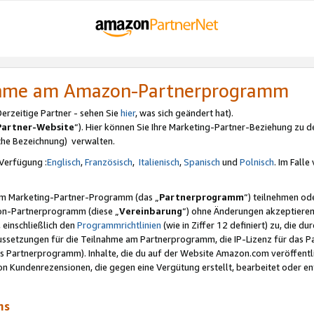
nahme am Amazon-Partnerprogramm
rzeitige Partner - sehen Sie
hier
, was sich geändert hat).
Partner-Website
“). Hier können Sie Ihre Marketing-Partner-Beziehung zu d
iche Bezeichnung) verwalten.
Verfügung :
Englisch
,
Französisch
,
Italienisch
,
Spanisch
und
Polnisch
. Im Fall
erem Marketing-Partner-Programm (das „
Partnerprogramm
“) teilnehmen od
on-Partnerprogramm (diese „
Vereinbarung
“) ohne Änderungen akzeptieren
 einschließlich den
Programmrichtlinien
(wie in Ziffer 12 definiert) zu, die 
raussetzungen für die Teilnahme am Partnerprogramm, die IP-Lizenz für das
s Partnerprogramm). Inhalte, die du auf der Website Amazon.com veröffentl
n Kundenrezensionen, die gegen eine Vergütung erstellt, bearbeitet oder ent
mms