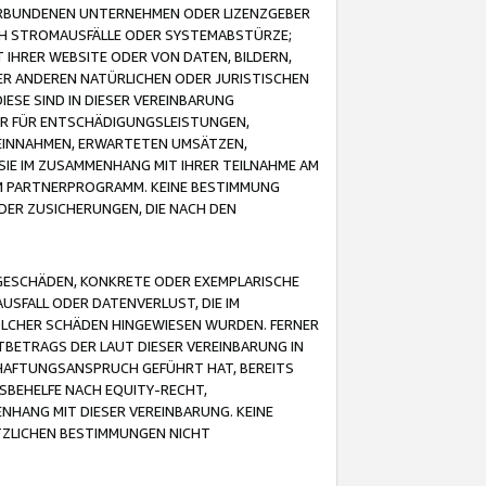
VERBUNDENEN UNTERNEHMEN ODER LIZENZGEBER
ICH STROMAUSFÄLLE ODER SYSTEMABSTÜRZE;
IHRER WEBSITE ODER VON DATEN, BILDERN,
ER ANDEREN NATÜRLICHEN ODER JURISTISCHEN
ESE SIND IN DIESER VEREINBARUNG
R FÜR ENTSCHÄDIGUNGSLEISTUNGEN,
EINNAHMEN, ERWARTETEN UMSÄTZEN,
SIE IM ZUSAMMENHANG MIT IHRER TEILNAHME AM
M PARTNERPROGRAMM. KEINE BESTIMMUNG
DER ZUSICHERUNGEN, DIE NACH DEN
GESCHÄDEN, KONKRETE ODER EXEMPLARISCHE
SFALL ODER DATENVERLUST, DIE IM
OLCHER SCHÄDEN HINGEWIESEN WURDEN. FERNER
BETRAGS DER LAUT DIESER VEREINBARUNG IN
HAFTUNGSANSPRUCH GEFÜHRT HAT, BEREITS
SBEHELFE NACH EQUITY-RECHT,
NHANG MIT DIESER VEREINBARUNG. KEINE
TZLICHEN BESTIMMUNGEN NICHT