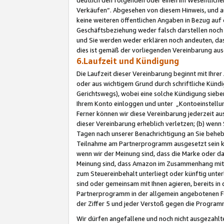
Verkäufen“. Abgesehen von diesem Hinweis, und a
keine weiteren öffentlichen Angaben in Bezug au
Geschäftsbeziehung weder falsch darstellen noch a
und Sie werden weder erklären noch andeuten, dass
dies ist gemäß der vorliegenden Vereinbarung ausd
6.Laufzeit und Kündigung
Die Laufzeit dieser Vereinbarung beginnt mit Ihre
oder aus wichtigem Grund durch schriftliche Kündi
Gerichtswegs), wobei eine solche Kündigung siebe
Ihrem Konto einloggen und unter „Kontoeinstellu
Ferner können wir diese Vereinbarung jederzeit aus
dieser Vereinbarung erheblich verletzen; (b) wenn
Tagen nach unserer Benachrichtigung an Sie behe
Teilnahme am Partnerprogramm ausgesetzt sein kö
wenn wir der Meinung sind, dass die Marke oder 
Meinung sind, dass Amazon im Zusammenhang mit d
zum Steuereinbehalt unterliegt oder künftig unter
sind oder gemeinsam mit Ihnen agieren, bereits in
Partnerprogramm in der allgemein angebotenen Fo
der Ziffer 5 und jeder Verstoß gegen die Programm
Wir dürfen angefallene und noch nicht ausgezahlt