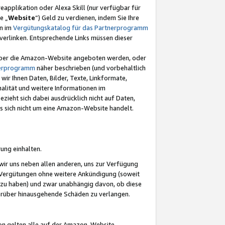
eapplikation oder Alexa Skill (nur verfügbar für
e „
Website
“) Geld zu verdienen, indem Sie Ihre
en im
Vergütungskatalog für das Partnerprogramm
t) verlinken. Entsprechende Links müssen dieser
e über die Amazon-Website angeboten werden, oder
nerprogramm
näher beschrieben (und vorbehaltlich
ir Ihnen Daten, Bilder, Texte, Linkformate,
alität und weitere Informationen im
zieht sich dabei ausdrücklich nicht auf Daten,
es sich nicht um eine Amazon-Website handelt.
rung einhalten.
ir uns neben allen anderen, uns zur Verfügung
n Vergütungen ohne weitere Ankündigung (soweit
 zu haben) und zwar unabhängig davon, ob diese
darüber hinausgehende Schäden zu verlangen.
on gelten alle auf der Amazon-Website