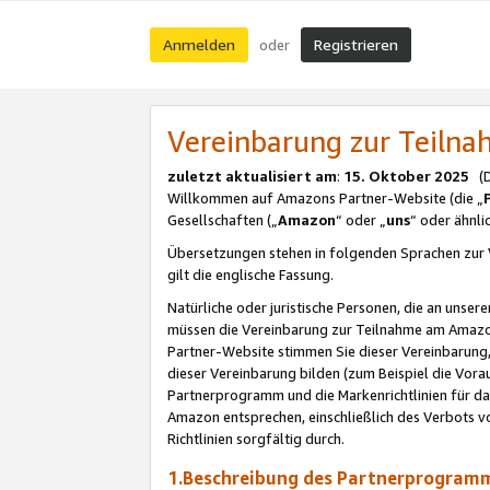
Anmelden
Registrieren
oder
Vereinbarung zur Teil
zuletzt aktualisiert am
:
15. Oktober 2025
(De
Willkommen auf Amazons Partner-Website (die „
Gesellschaften („
Amazon
“ oder „
uns
“ oder ähnl
Übersetzungen stehen in folgenden Sprachen zur 
gilt die englische Fassung.
Natürliche oder juristische Personen, die an uns
müssen die Vereinbarung zur Teilnahme am Amaz
Partner-Website stimmen Sie dieser Vereinbarung,
dieser Vereinbarung bilden (zum Beispiel die Vo
Partnerprogramm und die Markenrichtlinien für da
Amazon entsprechen, einschließlich des Verbots vo
Richtlinien sorgfältig durch.
1.Beschreibung des Partnerprogra