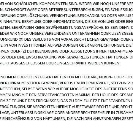
FREI VON SCHÄDLICHEN KOMPONENTEN SIND. WEDER WIR NOCH UNSERE 
VIREN, SCHADSOFTWARE ODER BETRIEBSUNTERBRECHUNGEN, EINSCHLIESSL
ÄNDERUNG ODER LÖSCHUNG, VERNICHTUNG, BESCHÄDIGUNG ODER VERLUST 
INHALTEN. BERATUNG ODER INFORMATIONEN, DIE SIE VON UNS ODER EIN
LTEN, BEGRÜNDEN KEINE GEWÄHRLEISTUNGSANSPRÜCHE, ES SEIN DENN, DI
WEDER WIR NOCH UNSERE VERBUNDENEN UNTERNEHMEN ODER LIZENZGEBE
FGRUND (X) DES VERLUSTS VON VORAUSSICHTLICHEN GEWINNEN ODER 
 (Y) VON INVESTITIONEN, AUFWENDUNGEN ODER VERPFLICHTUNGEN, DIE 
EN ODER (Z) DER BEENDIGUNG ODER AUSSETZUNG IHRER TEILNAHME A
LUSS ODER EINE EINSCHRÄNKUNG VON GEWÄHRLEISTUNGEN, HAFTUNGEN O
NICHT AUSGESCHLOSSEN ODER EINGESCHRÄNKT WERDEN KÖNNEN.
EHMEN ODER LIZENZGEBER HAFTEN FÜR MITTELBARE, NEBEN- ODER FOL
R EINNAHMEN ODER GEWINNE, VERLUST VON FIRMENWERT, NUTZUNGSAU
TSTEHEN, SELBST WENN WIR AUF DIE MÖGLICHKEIT DES AUFTRETENS S
MENHANG MIT DEN SERVICEANGEBOTEN MAXIMAL DER HÖHE DES GESAMT
M ZEITPUNKT DES EREIGNISSES, DAS ZU DEM ZULETZT ENTSTANDENEN 
ERGÜTUNGEN. SIE VERZICHTEN HIERMIT AUF ETWAIGE RECHTE UND RECHT
KLAGE, UNTERLASSUNGSKLAGE ODER ANDERE RECHTSBEHELFE IM ZUSAMME
NE EINSCHRÄNKUNG VON HAFTUNGEN, DIE NACH DEN ANWENDBAREN GESE