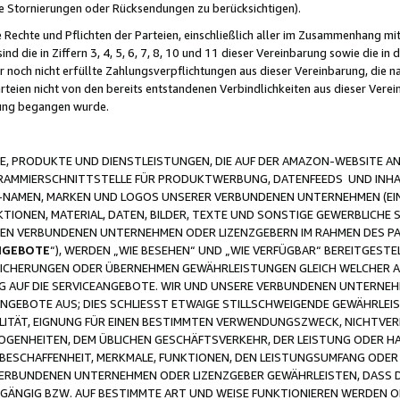
ge Stornierungen oder Rücksendungen zu berücksichtigen).
 Rechte und Pflichten der Parteien, einschließlich aller im Zusammenhang m
 die in Ziffern 3, 4, 5, 6, 7, 8, 10 und 11 dieser Vereinbarung sowie die in
er noch nicht erfüllte Zahlungsverpflichtungen aus dieser Vereinbarung, die
arteien nicht von den bereits entstandenen Verbindlichkeiten aus dieser Ver
gung begangen wurde.
 PRODUKTE UND DIENSTLEISTUNGEN, DIE AUF DER AMAZON-WEBSITE AN
GRAMMIERSCHNITTSTELLE FÜR PRODUKTWERBUNG, DATENFEEDS UND INH
-NAMEN, MARKEN UND LOGOS UNSERER VERBUNDENEN UNTERNEHMEN (EIN
IONEN, MATERIAL, DATEN, BILDER, TEXTE UND SONSTIGE GEWERBLICHE 
EREN VERBUNDENEN UNTERNEHMEN ODER LIZENZGEBERN IM RAHMEN DES 
NGEBOTE
“), WERDEN „WIE BESEHEN“ UND „WIE VERFÜGBAR“ BEREITGEST
CHERUNGEN ODER ÜBERNEHMEN GEWÄHRLEISTUNGEN GLEICH WELCHER AR
ZUG AUF DIE SERVICEANGEBOTE. WIR UND UNSERE VERBUNDENEN UNTERNEH
ANGEBOTE AUS; DIES SCHLIESST ETWAIGE STILLSCHWEIGENDE GEWÄHRLE
LITÄT, EIGNUNG FÜR EINEN BESTIMMTEN VERWENDUNGSZWECK, NICHTVER
OGENHEITEN, DEM ÜBLICHEN GESCHÄFTSVERKEHR, DER LEISTUNG ODER H
 BESCHAFFENHEIT, MERKMALE, FUNKTIONEN, DEN LEISTUNGSUMFANG ODER
VERBUNDENEN UNTERNEHMEN ODER LIZENZGEBER GEWÄHRLEISTEN, DASS D
HGÄNGIG BZW. AUF BESTIMMTE ART UND WEISE FUNKTIONIEREN WERDEN 