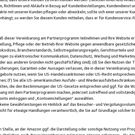
, Richtlinien und Abläufe in Bezug auf Kundenbestellungen, Kundendienst 
kte mit unseren Kunden pflegen oder abwickeln; sollte sich einer unserer Ku
nhängt, so werden Sie diesem Kunden mitteilen, dass er für Kundenservic
emäß dieser Vereinbarung am Partnerprogramm teilnehmen und Ihre Website er
ellung, Pflege oder der Betrieb Ihrer Website gegen anwendbare gesetzlich
skodizes, Branchenstandards, Selbstregulierungsregeln, Gerichtsurteile und 
ngen zu elektronischer Kommunikation, Datenschutz, Werbung und Marketing)
 oder aus anderen Gründen nicht geschäftsfähig sind); (d) Sie den Nutzen de
cherungen, Garantien oder Aussagen verlassen, die in dieser Vereinbarung nich
gebote nutzen, wenn Sie US-Handelssanktionen oder US-Recht entsprechen
men; (f) Sie alle US-amerikanischen Ausfuhr- und Wiederausfuhrbeschränkun
ten, die den Bestimmungen der US-Gesetze entsprechen und ggf. für die Wa
hang mit dem Partnerprogramm machen, jederzeit zutreffend und vollständig 
 Konto einloggen und „Kontoeinstellungen“ auswählen.
keine Gewährleistungen im Hinblick auf das Besucher- und Vergütungsvolu
icht für etwaige Handlungen verantwortlich, die Sie auf Grundlage solcher
en Stelle, an der Amazon ggf. die Darstellung oder sonstige Nutzung von Pr
 ähnlichen, nach dieser Vereinbarung zulässigen, Hinweis anbringen: „Als Ama