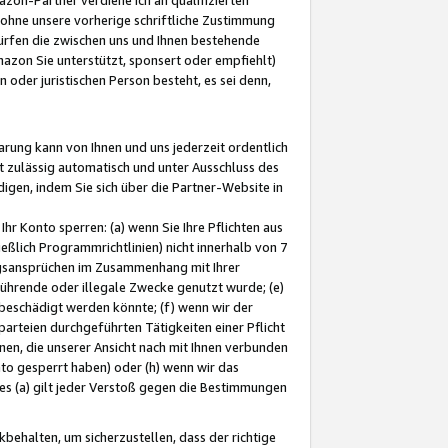
ohne unsere vorherige schriftliche Zustimmung
ürfen die zwischen uns und Ihnen bestehende
mazon Sie unterstützt, sponsert oder empfiehlt)
oder juristischen Person besteht, es sei denn,
arung kann von Ihnen und uns jederzeit ordentlich
t zulässig automatisch und unter Ausschluss des
gen, indem Sie sich über die Partner-Website in
hr Konto sperren: (a) wenn Sie Ihre Pflichten aus
eßlich Programmrichtlinien) nicht innerhalb von 7
ngsansprüchen im Zusammenhang mit Ihrer
ührende oder illegale Zwecke genutzt wurde; (e)
eschädigt werden könnte; (f) wenn wir der
rteien durchgeführten Tätigkeiten einer Pflicht
nen, die unserer Ansicht nach mit Ihnen verbunden
nto gesperrt haben) oder (h) wenn wir das
 (a) gilt jeder Verstoß gegen die Bestimmungen
ehalten, um sicherzustellen, dass der richtige