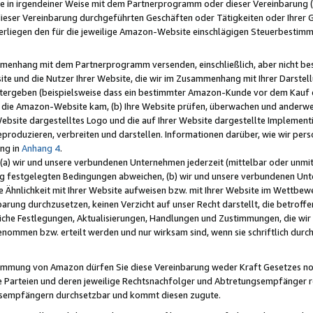
e in irgendeiner Weise mit dem Partnerprogramm oder dieser Vereinbarung (ei
ieser Vereinbarung durchgeführten Geschäften oder Tätigkeiten oder Ihrer 
liegen den für die jeweilige Amazon-Website einschlägigen Steuerbestim
mmenhang mit dem Partnerprogramm versenden, einschließlich, aber nicht be
site und die Nutzer Ihrer Website, die wir im Zusammenhang mit Ihrer Darst
itergeben (beispielsweise dass ein bestimmter Amazon-Kunde vor dem Kauf
uf die Amazon-Website kam, (b) Ihre Website prüfen, überwachen und anderwei
r Website dargestelltes Logo und die auf Ihrer Website dargestellte Impleme
reproduzieren, verbreiten und darstellen. Informationen darüber, wie wir per
ng in
Anhang 4
.
 (a) wir und unsere verbundenen Unternehmen jederzeit (mittelbar oder unmit
ng festgelegten Bedingungen abweichen, (b) wir und unsere verbundenen Unte
 Ähnlichkeit mit Ihrer Website aufweisen bzw. mit Ihrer Website im Wettbewer
barung durchzusetzen, keinen Verzicht auf unser Recht darstellt, die betrof
liche Festlegungen, Aktualisierungen, Handlungen und Zustimmungen, die wi
enommen bzw. erteilt werden und nur wirksam sind, wenn sie schriftlich dur
stimmung von Amazon dürfen Sie diese Vereinbarung weder Kraft Gesetzes no
die Parteien und deren jeweilige Rechtsnachfolger und Abtretungsempfänger 
ngsempfängern durchsetzbar und kommt diesen zugute.