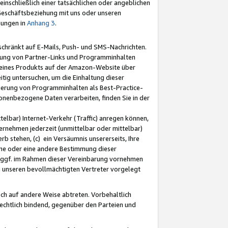
nschließlich einer tatsächlichen oder angeblichen
Geschäftsbeziehung mit uns oder unseren
mungen in
Anhang 3
.
schränkt auf E-Mails, Push- und SMS-Nachrichten.
ellung von Partner-Links und Programminhalten
 eines Produkts auf der Amazon-Website über
tig untersuchen, um die Einhaltung dieser
ntierung von Programminhalten als Best-Practice-
sonenbezogene Daten verarbeiten, finden Sie in der
telbar) Internet-Verkehr (Traffic) anregen können,
rnehmen jederzeit (unmittelbar oder mittelbar)
b stehen, (c) ein Versäumnis unsererseits, Ihre
fene oder eine andere Bestimmung dieser
r ggf. im Rahmen dieser Vereinbarung vornehmen
ch unseren bevollmächtigten Vertreter vorgelegt
ch auf andere Weise abtreten. Vorbehaltlich
rechtlich bindend, gegenüber den Parteien und