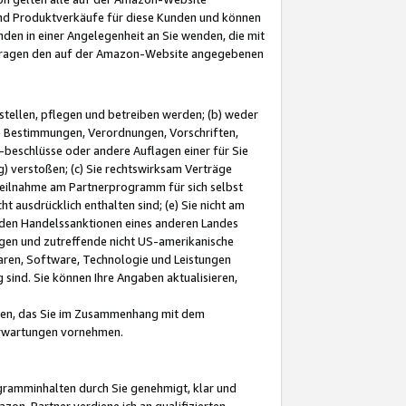
und Produktverkäufe für diese Kunden und können
nden in einer Angelegenheit an Sie wenden, die mit
e-Fragen den auf der Amazon-Website angegebenen
stellen, pflegen und betreiben werden; (b) weder
e Bestimmungen, Verordnungen, Vorschriften,
-beschlüsse oder andere Auflagen einer für Sie
 verstoßen; (c) Sie rechtswirksam Verträge
r Teilnahme am Partnerprogramm für sich selbst
t ausdrücklich enthalten sind; (e) Sie nicht am
den Handelssanktionen eines anderen Landes
gen und zutreffende nicht US-amerikanische
ren, Software, Technologie und Leistungen
sind. Sie können Ihre Angaben aktualisieren,
men, das Sie im Zusammenhang mit dem
 Erwartungen vornehmen.
ogramminhalten durch Sie genehmigt, klar und
zon-Partner verdiene ich an qualifizierten