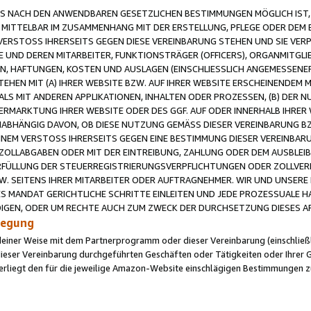
 NACH DEN ANWENDBAREN GESETZLICHEN BESTIMMUNGEN MÖGLICH IST, S
MITTELBAR IM ZUSAMMENHANG MIT DER ERSTELLUNG, PFLEGE ODER DEM BE
ERSTOSS IHRERSEITS GEGEN DIESE VEREINBARUNG STEHEN UND SIE VERP
UND DEREN MITARBEITER, FUNKTIONSTRÄGER (OFFICERS), ORGANMITGLI
N, HAFTUNGEN, KOSTEN UND AUSLAGEN (EINSCHLIESSLICH ANGEMESSENE
HEN MIT (A) IHRER WEBSITE BZW. AUF IHRER WEBSITE ERSCHEINENDEM M
LS MIT ANDEREN APPLIKATIONEN, INHALTEN ODER PROZESSEN, (B) DER 
RMARKTUNG IHRER WEBSITE ODER DES GGF. AUF ODER INNERHALB IHRER W
ABHÄNGIG DAVON, OB DIESE NUTZUNG GEMÄSS DIESER VEREINBARUNG B
EINEM VERSTOSS IHRERSEITS GEGEN EINE BESTIMMUNG DIESER VEREINBARU
D ZOLLABGABEN ODER MIT DER EINTREIBUNG, ZAHLUNG ODER DEM AUSBLEI
FÜLLUNG DER STEUERREGISTRIERUNGSVERPFLICHTUNGEN ODER ZOLLVERPF
W. SEITENS IHRER MITARBEITER ODER AUFTRAGNEHMER. WIR UND UNSERE
ES MANDAT GERICHTLICHE SCHRITTE EINLEITEN UND JEDE PROZESSUALE 
GEN, ODER UM RECHTE AUCH ZUM ZWECK DER DURCHSETZUNG DIESES AR
ilegung
endeiner Weise mit dem Partnerprogramm oder dieser Vereinbarung (einschließl
ieser Vereinbarung durchgeführten Geschäften oder Tätigkeiten oder Ihrer 
iegt den für die jeweilige Amazon-Website einschlägigen Bestimmungen z