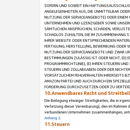
SOFERN UND SOWEIT EIN HAFTUNGSAUSSCHLUSS
ANGELEGENHEITEN AUS, DIE UNMITTELBAR ODER 
NUTZUNG DER SERVICEANGEBOTE) ODER EINEM V
UNTERNEHMEN UND LIZENZGEBER SOWIE UNSERE 
SÄMTLICHEN ANSPRÜCHEN, SCHÄDEN, VERLUSTE
SCHADLOS ZUHALTEN, DIE IM ZUSAMMENHANG STE
IHRER WEBSITE ODER ENTSPRECHENDEN MATERIA
FERTIGUNG, HERSTELLUNG, BEWERBUNG ODER VE
NUTZUNG DER SERVICEANGEBOTE UND ZWAR UN
BESTIMMUNGEN ZULÄSSIG IST ODER NICHT, (D) 
PROGRAMMRICHTLINIE), (E) IHREN STEUERN UN
STEUERN UND ZOLLABGABEN ODER DER NICHTER
VORSÄTZLICHEM FEHLVERHALTEN IHRERSEITS BZ
AMAZON PARTEI UND AUCH DURCH EIN SPEZIELL
FORDERUNG DURCHZUSETZEN ODER ZU VERTEIDI
10.Anwendbares Recht und Streitbe
Die Beilegung etwaiger Streitigkeiten, die in irg
Verletzung dieser Vereinbarung), den im Rahmen d
verbundenen Unternehmen zusammenhängen, unterl
Anhang 2
.
11.Steuern