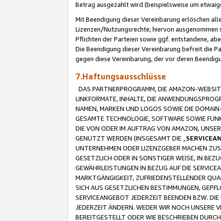
Betrag ausgezahlt wird (beispielsweise um etwai
Mit Beendigung dieser Vereinbarung erlöschen alle
Lizenzen/Nutzungsrechte; hiervon ausgenommen sind
Pflichten der Parteien sowie ggf. entstandene, ab
Die Beendigung dieser Vereinbarung befreit die P
gegen diese Vereinbarung, der vor deren Beendi
7.Haftungsausschlüsse
DAS PARTNERPROGRAMM, DIE AMAZON-WEBSITE,
LINKFORMATE, INHALTE, DIE ANWENDUNGSPRO
NAMEN, MARKEN UND LOGOS SOWIE DIE DOMAIN
GESAMTE TECHNOLOGIE, SOFTWARE SOWIE FUNKT
DIE VON ODER IM AUFTRAG VON AMAZON, UNS
GENUTZT WERDEN (INSGESAMT DIE „
SERVICEA
UNTERNEHMEN ODER LIZENZGEBER MACHEN ZUSI
GESETZLICH ODER IN SONSTIGER WEISE, IN BE
GEWÄHRLEISTUNGEN IN BEZUG AUF DIE SERVICE
MARKTGÄNGIGKEIT, ZUFRIEDENSTELLENDER QUA
SICH AUS GESETZLICHEN BESTIMMUNGEN, GEPFL
SERVICEANGEBOT JEDERZEIT BEENDEN BZW. DIE
JEDERZEIT ÄNDERN. WEDER WIR NOCH UNSERE 
BEREITGESTELLT ODER WIE BESCHRIEBEN DURC