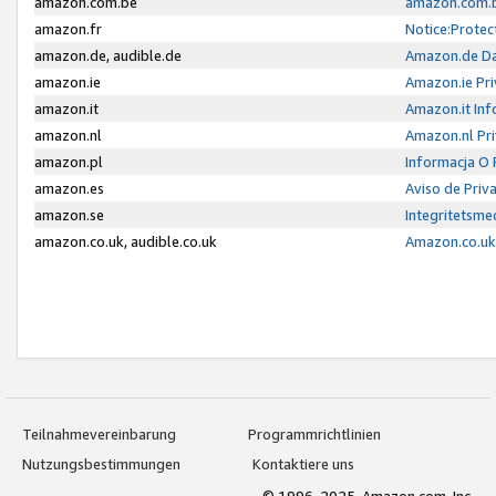
amazon.com.be
amazon.com.b
amazon.fr
Notice:Protec
amazon.de, audible.de
Amazon.de Da
amazon.ie
Amazon.ie Pri
amazon.it
Amazon.it Inf
amazon.nl
Amazon.nl Pri
amazon.pl
Informacja O
amazon.es
Aviso de Priv
amazon.se
Integritetsm
amazon.co.uk, audible.co.uk
Amazon.co.uk 
Teilnahmevereinbarung
Programmrichtlinien
Nutzungsbestimmungen
Kontaktiere uns