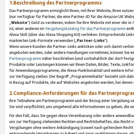
1.Beschreibung des Partnerprogramms
Das Partnerprogramm ermöglicht Ihnen, mit Ihrer Website, Ihren nutzer
(nur verfügbar für Partner, die eine Partner-ID für die Amazon UK We
„
Website
“) Geld zu verdienen, indem Sie Ihre Website mit einer der in
ist, einer anderen im
Vergütungskatalog für das Partnerprogramm
enth
Alexa Skill (über das Alexa Shopping Kit) verlinken. Entsprechende Lin
markierten Link-Formate verwenden („
Partner-Links
“).
Wenn unsere Kunden die Partner-Links anklicken oder sich damit verbi
angeboten werden, oder andere Handlungen vornehmen, können Sie eine
Partnerprogramm
näher beschrieben (und vorbehaltlich der dort festg
Produkte oder Leistungen können wir Ihnen Daten, Bilder, Texte, Linkfo
für Anwendungsprogramme, die Alexa-Funktionalität und weitere Inf
zur Verfügung stellen. Der Begriff „Programminhalte“ bezieht sich dabe
in Bezug auf Produkte, die auf Websites angeboten werden, bei denen 
2.Compliance-Anforderungen für das Partnerprog
Ihre Teilnahme am Partnerprogramm und der Bezug einer Vergütung setz
Sie sind verpflichtet, uns umgehend alle Informationen zu geben, die w
Für den Fall, dass Sie gegen diese Vereinbarung oder andere anwendba
uns zur Verfügung stehenden Rechten und Rechtsbehelfen, das Recht vo
Vergütungen ohne weitere Ankündigung (soweit nach geltendem Recht z
entsprechende Vergütungen zu haben) und zwar unabhängig davon, ob 