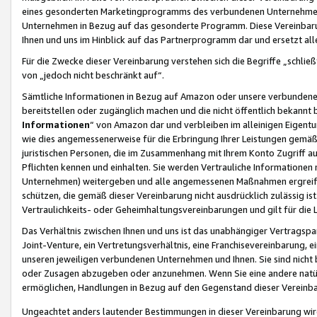
eines gesonderten Marketingprogramms des verbundenen Unternehmens
Unternehmen in Bezug auf das gesonderte Programm. Diese Vereinbarung
Ihnen und uns im Hinblick auf das Partnerprogramm dar und ersetzt al
Für die Zwecke dieser Vereinbarung verstehen sich die Begriffe „schließ
von „jedoch nicht beschränkt auf“.
Sämtliche Informationen in Bezug auf Amazon oder unsere verbunde
bereitstellen oder zugänglich machen und die nicht öffentlich bekannt bz
Informationen
“ von Amazon dar und verbleiben im alleinigen Eigent
wie dies angemessenerweise für die Erbringung Ihrer Leistungen gemäß d
juristischen Personen, die im Zusammenhang mit Ihrem Konto Zugriff au
Pflichten kennen und einhalten. Sie werden Vertrauliche Informationen 
Unternehmen) weitergeben und alle angemessenen Maßnahmen ergreifen
schützen, die gemäß dieser Vereinbarung nicht ausdrücklich zulässig is
Vertraulichkeits- oder Geheimhaltungsvereinbarungen und gilt für die
Das Verhältnis zwischen Ihnen und uns ist das unabhängiger Vertragspa
Joint-Venture, ein Vertretungsverhältnis, eine Franchisevereinbarung, 
unseren jeweiligen verbundenen Unternehmen und Ihnen. Sie sind ni
oder Zusagen abzugeben oder anzunehmen. Wenn Sie eine andere natürli
ermöglichen, Handlungen in Bezug auf den Gegenstand dieser Vereinbar
Ungeachtet anders lautender Bestimmungen in dieser Vereinbarung wird