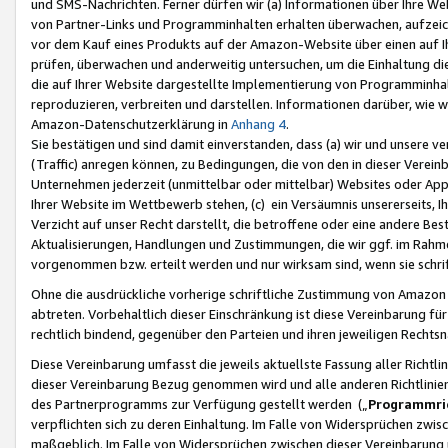
und SMS-Nachrichten. Ferner dürfen wir (a) Informationen über Ihre We
von Partner-Links und Programminhalten erhalten überwachen, aufzei
vor dem Kauf eines Produkts auf der Amazon-Website über einen auf Ih
prüfen, überwachen und anderweitig untersuchen, um die Einhaltung dies
die auf Ihrer Website dargestellte Implementierung von Programminhalt
reproduzieren, verbreiten und darstellen. Informationen darüber, wie w
Amazon-Datenschutzerklärung in
Anhang 4
.
Sie bestätigen und sind damit einverstanden, dass (a) wir und unsere 
(Traffic) anregen können, zu Bedingungen, die von den in dieser Vere
Unternehmen jederzeit (unmittelbar oder mittelbar) Websites oder Appl
Ihrer Website im Wettbewerb stehen, (c) ein Versäumnis unsererseits, I
Verzicht auf unser Recht darstellt, die betroffene oder eine andere B
Aktualisierungen, Handlungen und Zustimmungen, die wir ggf. im Rahme
vorgenommen bzw. erteilt werden und nur wirksam sind, wenn sie schri
Ohne die ausdrückliche vorherige schriftliche Zustimmung von Amazon
abtreten. Vorbehaltlich dieser Einschränkung ist diese Vereinbarung f
rechtlich bindend, gegenüber den Parteien und ihren jeweiligen Rech
Diese Vereinbarung umfasst die jeweils aktuellste Fassung aller Richtli
dieser Vereinbarung Bezug genommen wird und alle anderen Richtlinie
des Partnerprogramms zur Verfügung gestellt werden („
Programmric
verpflichten sich zu deren Einhaltung. Im Falle von Widersprüchen zwi
maßgeblich. Im Falle von Widersprüchen zwischen dieser Vereinbarun