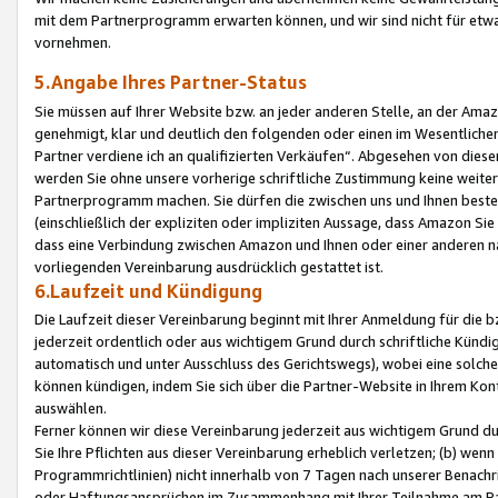
mit dem Partnerprogramm erwarten können, und wir sind nicht für etwa
vornehmen.
5.Angabe Ihres Partner-Status
Sie müssen auf Ihrer Website bzw. an jeder anderen Stelle, an der Am
genehmigt, klar und deutlich den folgenden oder einen im Wesentlichen
Partner verdiene ich an qualifizierten Verkäufen“. Abgesehen von die
werden Sie ohne unsere vorherige schriftliche Zustimmung keine weite
Partnerprogramm machen. Sie dürfen die zwischen uns und Ihnen best
(einschließlich der expliziten oder impliziten Aussage, dass Amazon Si
dass eine Verbindung zwischen Amazon und Ihnen oder einer anderen natü
vorliegenden Vereinbarung ausdrücklich gestattet ist.
6.Laufzeit und Kündigung
Die Laufzeit dieser Vereinbarung beginnt mit Ihrer Anmeldung für die 
jederzeit ordentlich oder aus wichtigem Grund durch schriftliche Kündi
automatisch und unter Ausschluss des Gerichtswegs), wobei eine solch
können kündigen, indem Sie sich über die Partner-Website in Ihrem Ko
auswählen.
Ferner können wir diese Vereinbarung jederzeit aus wichtigem Grund dur
Sie Ihre Pflichten aus dieser Vereinbarung erheblich verletzen; (b) wen
Programmrichtlinien) nicht innerhalb von 7 Tagen nach unserer Benachr
oder Haftungsansprüchen im Zusammenhang mit Ihrer Teilnahme am Pa