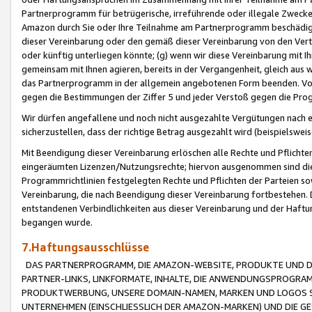
Partnerprogramm für betrügerische, irreführende oder illegale Zwecke
Amazon durch Sie oder Ihre Teilnahme am Partnerprogramm beschädig
dieser Vereinbarung oder den gemäß dieser Vereinbarung von den Vertr
oder künftig unterliegen könnte; (g) wenn wir diese Vereinbarung mit I
gemeinsam mit Ihnen agieren, bereits in der Vergangenheit, gleich aus
das Partnerprogramm in der allgemein angebotenen Form beenden. Vors
gegen die Bestimmungen der Ziffer 5 und jeder Verstoß gegen die Prog
Wir dürfen angefallene und noch nicht ausgezahlte Vergütungen nach 
sicherzustellen, dass der richtige Betrag ausgezahlt wird (beispielsw
Mit Beendigung dieser Vereinbarung erlöschen alle Rechte und Pflichte
eingeräumten Lizenzen/Nutzungsrechte; hiervon ausgenommen sind die in 
Programmrichtlinien festgelegten Rechte und Pflichten der Parteien sow
Vereinbarung, die nach Beendigung dieser Vereinbarung fortbestehen. D
entstandenen Verbindlichkeiten aus dieser Vereinbarung und der Haft
begangen wurde.
7.Haftungsausschlüsse
DAS PARTNERPROGRAMM, DIE AMAZON-WEBSITE, PRODUKTE UND DI
PARTNER-LINKS, LINKFORMATE, INHALTE, DIE ANWENDUNGSPROGR
PRODUKTWERBUNG, UNSERE DOMAIN-NAMEN, MARKEN UND LOGOS S
UNTERNEHMEN (EINSCHLIESSLICH DER AMAZON-MARKEN) UND DIE GE