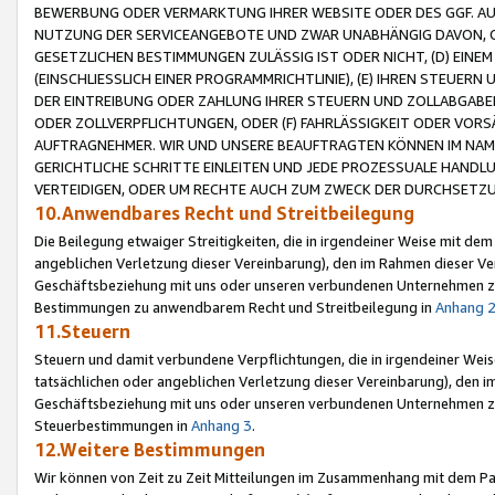
BEWERBUNG ODER VERMARKTUNG IHRER WEBSITE ODER DES GGF. AUF 
NUTZUNG DER SERVICEANGEBOTE UND ZWAR UNABHÄNGIG DAVON, O
GESETZLICHEN BESTIMMUNGEN ZULÄSSIG IST ODER NICHT, (D) EINE
(EINSCHLIESSLICH EINER PROGRAMMRICHTLINIE), (E) IHREN STEUER
DER EINTREIBUNG ODER ZAHLUNG IHRER STEUERN UND ZOLLABGAB
ODER ZOLLVERPFLICHTUNGEN, ODER (F) FAHRLÄSSIGKEIT ODER VORS
AUFTRAGNEHMER. WIR UND UNSERE BEAUFTRAGTEN KÖNNEN IM NAME
GERICHTLICHE SCHRITTE EINLEITEN UND JEDE PROZESSUALE HAND
VERTEIDIGEN, ODER UM RECHTE AUCH ZUM ZWECK DER DURCHSETZU
10.Anwendbares Recht und Streitbeilegung
Die Beilegung etwaiger Streitigkeiten, die in irgendeiner Weise mit de
angeblichen Verletzung dieser Vereinbarung), den im Rahmen dieser Ve
Geschäftsbeziehung mit uns oder unseren verbundenen Unternehmen zu
Bestimmungen zu anwendbarem Recht und Streitbeilegung in
Anhang 
11.Steuern
Steuern und damit verbundene Verpflichtungen, die in irgendeiner Wei
tatsächlichen oder angeblichen Verletzung dieser Vereinbarung), den 
Geschäftsbeziehung mit uns oder unseren verbundenen Unternehmen z
Steuerbestimmungen in
Anhang 3
.
12.Weitere Bestimmungen
Wir können von Zeit zu Zeit Mitteilungen im Zusammenhang mit dem Par