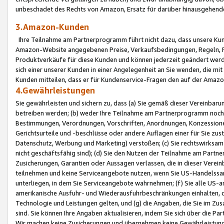
unbeschadet des Rechts von Amazon, Ersatz für darüber hinausgehen
3.Amazon-Kunden
Ihre Teilnahme am Partnerprogramm führt nicht dazu, dass unsere Kun
Amazon-Website angegebenen Preise, Verkaufsbedingungen, Regeln, Ri
Produktverkäufe für diese Kunden und können jederzeit geändert werde
sich einer unserer Kunden in einer Angelegenheit an Sie wenden, die 
Kunden mitteilen, dass er für Kundenservice-Fragen den auf der Ama
4.Gewährleistungen
Sie gewährleisten und sichern zu, dass (a) Sie gemäß dieser Vereinba
betreiben werden; (b) weder Ihre Teilnahme am Partnerprogramm noch d
Bestimmungen, Verordnungen, Vorschriften, Anordnungen, Konzessionen,
Gerichtsurteile und -beschlüsse oder andere Auflagen einer für Sie zu
Datenschutz, Werbung und Marketing) verstoßen; (c) Sie rechtswirksam 
nicht geschäftsfähig sind); (d) Sie den Nutzen der Teilnahme am Partne
Zusicherungen, Garantien oder Aussagen verlassen, die in dieser Verein
teilnehmen und keine Serviceangebote nutzen, wenn Sie US-Handelssa
unterliegen, in dem Sie Serviceangebote wahrnehmen; (f) Sie alle US
amerikanische Ausfuhr- und Wiederausfuhrbeschränkungen einhalten, 
Technologie und Leistungen gelten, und (g) die Angaben, die Sie im 
sind. Sie können Ihre Angaben aktualisieren, indem Sie sich über die 
Wir machen keine Zusicherungen und übernehmen keine Gewährleistun