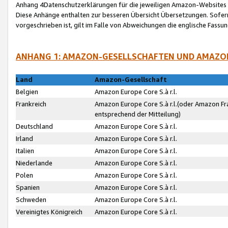
Anhang 4Datenschutzerklärungen für die jeweiligen Amazon-Websites
Diese Anhänge enthalten zur besseren Übersicht Übersetzungen. Sofe
vorgeschrieben ist, gilt im Falle von Abweichungen die englische Fass
ANHANG 1: AMAZON-GESELLSCHAFTEN UND AMAZO
Land
Amazon-Gesellschaft
Belgien
Amazon Europe Core S.à r.l.
Frankreich
Amazon Europe Core S.à r.l.(oder Amazon Fr
entsprechend der Mitteilung)
Deutschland
Amazon Europe Core S.à r.l.
Irland
Amazon Europe Core S.à r.l.
Italien
Amazon Europe Core S.à r.l.
Niederlande
Amazon Europe Core S.à r.l.
Polen
Amazon Europe Core S.à r.l.
Spanien
Amazon Europe Core S.à r.l.
Schweden
Amazon Europe Core S.à r.l.
Vereinigtes Königreich
Amazon Europe Core S.à r.l.