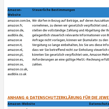
Amazon-
Steuerliche Bestimmungen
Website
amazon.com.be,
Wir dürfen in Bezug auf Beträge, auf deren Auszahlun
amazon.fr,
vornehmen, zu denen wir gesetzlich verpflichtet sind
amazon.de,
stellen die vollständige Zahlung und Abgeltung der 
audible.de,
gelegentlich steuerlich relevante Informationen von I
amazon.ie
Anfrage nicht vorlegen, können wir (kumulativ zu de
amazon.it,
Vergütung so lange einbehalten, bis Sie uns diese Inf
amazon.nl,
dass wir Sie betreffend nicht zur Einholung steuerlich 
amazon.pl,
könnten Sie gesetzlich verpflichtet sein, Amazon Meh
amazon.es,
Anforderungen an eine gültige MwSt.-Rechnung erfüllt
amazon.se,
zahlen.
amazon.co.uk,
audible.co.uk
ANHANG 4: DATENSCHUTZERKLÄRUNG FÜR DIE JEWE
Amazon-Website
Datenschutz