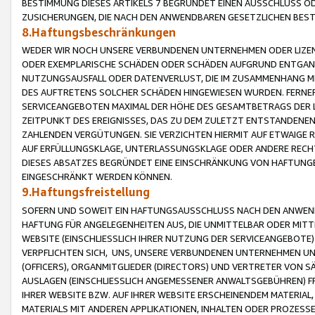
BESTIMMUNG DIESES ARTIKELS 7 BEGRÜNDET EINEN AUSSCHLUSS 
ZUSICHERUNGEN, DIE NACH DEN ANWENDBAREN GESETZLICHEN BE
8.Haftungsbeschränkungen
WEDER WIR NOCH UNSERE VERBUNDENEN UNTERNEHMEN ODER LIZEN
ODER EXEMPLARISCHE SCHÄDEN ODER SCHÄDEN AUFGRUND ENTGANG
NUTZUNGSAUSFALL ODER DATENVERLUST, DIE IM ZUSAMMENHANG MI
DES AUFTRETENS SOLCHER SCHÄDEN HINGEWIESEN WURDEN. FERN
SERVICEANGEBOTEN MAXIMAL DER HÖHE DES GESAMTBETRAGS DER 
ZEITPUNKT DES EREIGNISSES, DAS ZU DEM ZULETZT ENTSTANDENE
ZAHLENDEN VERGÜTUNGEN. SIE VERZICHTEN HIERMIT AUF ETWAIGE 
AUF ERFÜLLUNGSKLAGE, UNTERLASSUNGSKLAGE ODER ANDERE RECHT
DIESES ABSATZES BEGRÜNDET EINE EINSCHRÄNKUNG VON HAFTUNG
EINGESCHRÄNKT WERDEN KÖNNEN.
9.Haftungsfreistellung
SOFERN UND SOWEIT EIN HAFTUNGSAUSSCHLUSS NACH DEN ANWENDB
HAFTUNG FÜR ANGELEGENHEITEN AUS, DIE UNMITTELBAR ODER MITT
WEBSITE (EINSCHLIESSLICH IHRER NUTZUNG DER SERVICEANGEBOTE)
VERPFLICHTEN SICH, UNS, UNSERE VERBUNDENEN UNTERNEHMEN UN
(OFFICERS), ORGANMITGLIEDER (DIRECTORS) UND VERTRETER VON 
AUSLAGEN (EINSCHLIESSLICH ANGEMESSENER ANWALTSGEBÜHREN) FR
IHRER WEBSITE BZW. AUF IHRER WEBSITE ERSCHEINENDEM MATERIAL
MATERIALS MIT ANDEREN APPLIKATIONEN, INHALTEN ODER PROZESSE