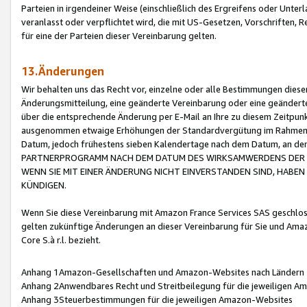
Parteien in irgendeiner Weise (einschließlich des Ergreifens oder Unt
veranlasst oder verpflichtet wird, die mit US-Gesetzen, Vorschriften,
für eine der Parteien dieser Vereinbarung gelten.
13.Änderungen
Wir behalten uns das Recht vor, einzelne oder alle Bestimmungen diese
Änderungsmitteilung, eine geänderte Vereinbarung oder eine geänderte 
über die entsprechende Änderung per E-Mail an Ihre zu diesem Zeitpun
ausgenommen etwaige Erhöhungen der Standardvergütung im Rahmen
Datum, jedoch frühestens sieben Kalendertage nach dem Datum, an de
PARTNERPROGRAMM NACH DEM DATUM DES WIRKSAMWERDENS DER Ä
WENN SIE MIT EINER ÄNDERUNG NICHT EINVERSTANDEN SIND, HABEN S
KÜNDIGEN.
Wenn Sie diese Vereinbarung mit Amazon France Services SAS geschlo
gelten zukünftige Änderungen an dieser Vereinbarung für Sie und Ama
Core S.à r.l. bezieht.
Anhang 1Amazon-Gesellschaften und Amazon-Websites nach Ländern
Anhang 2Anwendbares Recht und Streitbeilegung für die jeweiligen 
Anhang 3Steuerbestimmungen für die jeweiligen Amazon-Websites