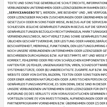
TEXTE UND SONSTIGE GEWERBLICHE SCHUTZRECHTE, INFORMATIONE
VERBUNDENEN UNTERNEHMEN ODER LIZENZGEBERN IM RAHMEN DES
„
SERVICEANGEBOTE
“), WERDEN „WIE BESEHEN“ UND „WIE VERFÜ
ODER LIZENZGEBER MACHEN ZUSICHERUNGEN ODER ÜBERNEHMEN GEW
GESETZLICH ODER IN SONSTIGER WEISE, IN BEZUG AUF DIE SERVI
SCHLIESSEN JEGLICHE GEWÄHRLEISTUNGEN IN BEZUG AUF DIE SERVI
GEWÄHRLEISTUNGEN BEZÜGLICH RECHTSMÄNGELN, MARKTGÄNGIGKEIT
VERWENDUNGSZWECK, NICHTVERLETZUNG SOWIE GEWÄHRLEISTUNGEN 
ÜBLICHEN GESCHÄFTSVERKEHR, DER LEISTUNG ODER HANDELSBRÄUCH
BESCHAFFENHEIT, MERKMALE, FUNKTIONEN, DEN LEISTUNGSUMFANG 
NOCH UNSERE VERBUNDENEN UNTERNEHMEN ODER LIZENZGEBER GEWÄ
BESCHRIEBEN DURCHGÄNGIG BZW. AUF BESTIMMTE ART UND WEISE
KORREKT, FEHLERFREI ODER FREI VON SCHÄDLICHEN KOMPONENTEN
HAFTEN FÜR: (A) FEHLER, UNGENAUIGKEITEN, VIREN, SCHADSOFTW
SYSTEMABSTÜRZE; ODER (B) UNBERECHTIGTE ZUGRIFFE AUF BZW. 
WEBSITE ODER VON DATEN, BILDERN, TEXTEN ODER SONSTIGEN INF
ODER EINER ANDEREN NATÜRLICHEN ODER JURISTISCHEN PERSON OD
GEWÄHRLEISTUNGSANSPRÜCHE, ES SEIN DENN, DIESE SIND IN DIES
UNSERE VERBUNDENEN UNTERNEHMEN ODER LIZENZGEBER FÜR EN
AUFGRUND (X) DES VERLUSTS VON VORAUSSICHTLICHEN GEWINNEN
VORTEILEN SOWIE (Y) VON INVESTITIONEN, AUFWENDUNGEN ODER VE
PARTNERPROGRAMM VORNEHMEN BZW. ÜBERNEHMEN ODER (Z) DER 