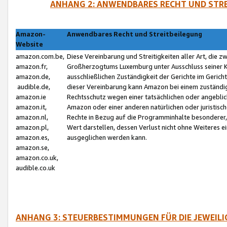
ANHANG 2: ANWENDBARES RECHT UND STRE
Amazon-
Anwendbares Recht und Streitbeilegung
Website
amazon.com.be,
Diese Vereinbarung und Streitigkeiten aller Art, die 
amazon.fr,
Großherzogtums Luxemburg unter Ausschluss seiner Kol
amazon.de,
ausschließlichen Zuständigkeit der Gerichte im Geri
audible.de,
dieser Vereinbarung kann Amazon bei einem zuständig
amazon.ie
Rechtsschutz wegen einer tatsächlichen oder angebli
amazon.it,
Amazon oder einer anderen natürlichen oder juristisc
amazon.nl,
Rechte in Bezug auf die Programminhalte besonderer,
amazon.pl,
Wert darstellen, dessen Verlust nicht ohne Weiteres e
amazon.es,
ausgeglichen werden kann.
amazon.se,
amazon.co.uk,
audible.co.uk
ANHANG 3: STEUERBESTIMMUNGEN FÜR DIE JEWEIL