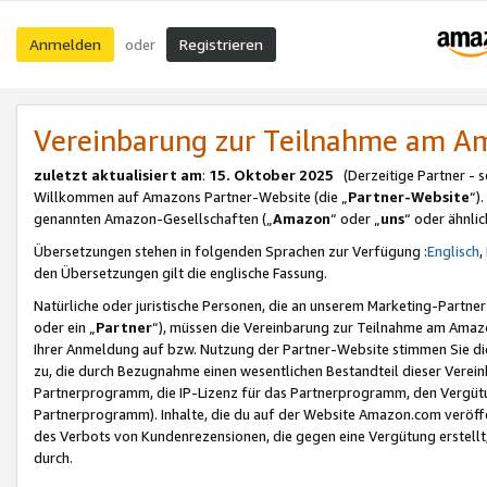
Anmelden
Registrieren
oder
Vereinbarung zur Teilnahme am 
zuletzt aktualisiert am
:
15. Oktober 2025
(Derzeitige Partner - 
Willkommen auf Amazons Partner-Website (die „
Partner-Website
“)
genannten Amazon-Gesellschaften („
Amazon
“ oder „
uns
“ oder ähnli
Übersetzungen stehen in folgenden Sprachen zur Verfügung :
Englisch
,
den Übersetzungen gilt die englische Fassung.
Natürliche oder juristische Personen, die an unserem Marketing-Partn
oder ein „
Partner
“), müssen die Vereinbarung zur Teilnahme am Ama
Ihrer Anmeldung auf bzw. Nutzung der Partner-Website stimmen Sie die
zu, die durch Bezugnahme einen wesentlichen Bestandteil dieser Verei
Partnerprogramm, die IP-Lizenz für das Partnerprogramm, den Vergütu
Partnerprogramm). Inhalte, die du auf der Website Amazon.com veröffe
des Verbots von Kundenrezensionen, die gegen eine Vergütung erstellt, 
durch.