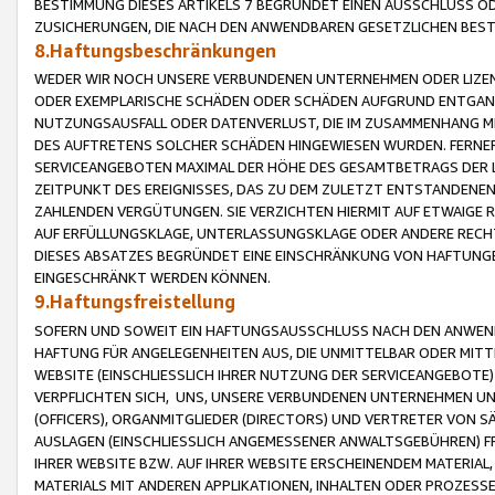
BESTIMMUNG DIESES ARTIKELS 7 BEGRÜNDET EINEN AUSSCHLUSS 
ZUSICHERUNGEN, DIE NACH DEN ANWENDBAREN GESETZLICHEN BE
8.Haftungsbeschränkungen
WEDER WIR NOCH UNSERE VERBUNDENEN UNTERNEHMEN ODER LIZEN
ODER EXEMPLARISCHE SCHÄDEN ODER SCHÄDEN AUFGRUND ENTGANG
NUTZUNGSAUSFALL ODER DATENVERLUST, DIE IM ZUSAMMENHANG MI
DES AUFTRETENS SOLCHER SCHÄDEN HINGEWIESEN WURDEN. FERN
SERVICEANGEBOTEN MAXIMAL DER HÖHE DES GESAMTBETRAGS DER 
ZEITPUNKT DES EREIGNISSES, DAS ZU DEM ZULETZT ENTSTANDENE
ZAHLENDEN VERGÜTUNGEN. SIE VERZICHTEN HIERMIT AUF ETWAIGE 
AUF ERFÜLLUNGSKLAGE, UNTERLASSUNGSKLAGE ODER ANDERE RECHT
DIESES ABSATZES BEGRÜNDET EINE EINSCHRÄNKUNG VON HAFTUNG
EINGESCHRÄNKT WERDEN KÖNNEN.
9.Haftungsfreistellung
SOFERN UND SOWEIT EIN HAFTUNGSAUSSCHLUSS NACH DEN ANWENDB
HAFTUNG FÜR ANGELEGENHEITEN AUS, DIE UNMITTELBAR ODER MITT
WEBSITE (EINSCHLIESSLICH IHRER NUTZUNG DER SERVICEANGEBOTE)
VERPFLICHTEN SICH, UNS, UNSERE VERBUNDENEN UNTERNEHMEN UN
(OFFICERS), ORGANMITGLIEDER (DIRECTORS) UND VERTRETER VON 
AUSLAGEN (EINSCHLIESSLICH ANGEMESSENER ANWALTSGEBÜHREN) FR
IHRER WEBSITE BZW. AUF IHRER WEBSITE ERSCHEINENDEM MATERIAL
MATERIALS MIT ANDEREN APPLIKATIONEN, INHALTEN ODER PROZESSE