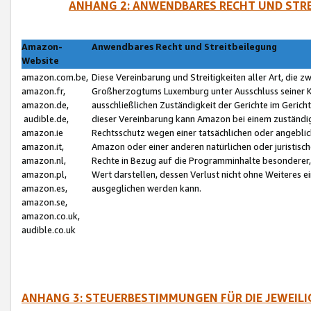
ANHANG 2: ANWENDBARES RECHT UND STRE
Amazon-
Anwendbares Recht und Streitbeilegung
Website
amazon.com.be,
Diese Vereinbarung und Streitigkeiten aller Art, die 
amazon.fr,
Großherzogtums Luxemburg unter Ausschluss seiner Kol
amazon.de,
ausschließlichen Zuständigkeit der Gerichte im Geri
audible.de,
dieser Vereinbarung kann Amazon bei einem zuständig
amazon.ie
Rechtsschutz wegen einer tatsächlichen oder angebli
amazon.it,
Amazon oder einer anderen natürlichen oder juristisc
amazon.nl,
Rechte in Bezug auf die Programminhalte besonderer,
amazon.pl,
Wert darstellen, dessen Verlust nicht ohne Weiteres e
amazon.es,
ausgeglichen werden kann.
amazon.se,
amazon.co.uk,
audible.co.uk
ANHANG 3: STEUERBESTIMMUNGEN FÜR DIE JEWEIL