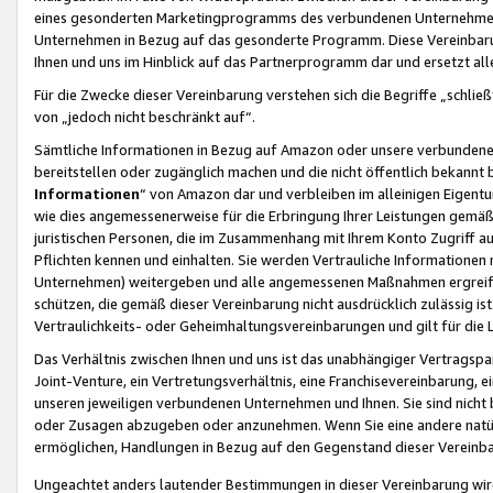
eines gesonderten Marketingprogramms des verbundenen Unternehmens
Unternehmen in Bezug auf das gesonderte Programm. Diese Vereinbarung
Ihnen und uns im Hinblick auf das Partnerprogramm dar und ersetzt al
Für die Zwecke dieser Vereinbarung verstehen sich die Begriffe „schließ
von „jedoch nicht beschränkt auf“.
Sämtliche Informationen in Bezug auf Amazon oder unsere verbunde
bereitstellen oder zugänglich machen und die nicht öffentlich bekannt bz
Informationen
“ von Amazon dar und verbleiben im alleinigen Eigent
wie dies angemessenerweise für die Erbringung Ihrer Leistungen gemäß d
juristischen Personen, die im Zusammenhang mit Ihrem Konto Zugriff au
Pflichten kennen und einhalten. Sie werden Vertrauliche Informationen 
Unternehmen) weitergeben und alle angemessenen Maßnahmen ergreifen
schützen, die gemäß dieser Vereinbarung nicht ausdrücklich zulässig is
Vertraulichkeits- oder Geheimhaltungsvereinbarungen und gilt für die
Das Verhältnis zwischen Ihnen und uns ist das unabhängiger Vertragspa
Joint-Venture, ein Vertretungsverhältnis, eine Franchisevereinbarung, 
unseren jeweiligen verbundenen Unternehmen und Ihnen. Sie sind ni
oder Zusagen abzugeben oder anzunehmen. Wenn Sie eine andere natürli
ermöglichen, Handlungen in Bezug auf den Gegenstand dieser Vereinbar
Ungeachtet anders lautender Bestimmungen in dieser Vereinbarung wird