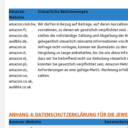
Amazon-
Steuerliche Bestimmungen
Website
amazon.com.be,
Wir dürfen in Bezug auf Beträge, auf deren Auszahlun
amazon.fr,
vornehmen, zu denen wir gesetzlich verpflichtet sind
amazon.de,
stellen die vollständige Zahlung und Abgeltung der 
audible.de,
gelegentlich steuerlich relevante Informationen von I
amazon.ie
Anfrage nicht vorlegen, können wir (kumulativ zu de
amazon.it,
Vergütung so lange einbehalten, bis Sie uns diese Inf
amazon.nl,
dass wir Sie betreffend nicht zur Einholung steuerlich 
amazon.pl,
könnten Sie gesetzlich verpflichtet sein, Amazon Meh
amazon.es,
Anforderungen an eine gültige MwSt.-Rechnung erfüllt
amazon.se,
zahlen.
amazon.co.uk,
audible.co.uk
ANHANG 4: DATENSCHUTZERKLÄRUNG FÜR DIE JEWE
Amazon-Website
Datenschutz