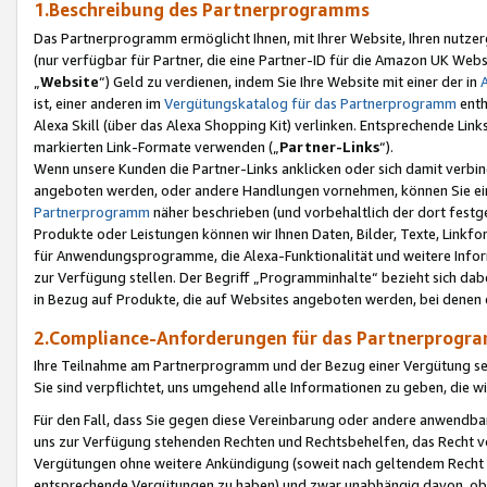
1.Beschreibung des Partnerprogramms
Das Partnerprogramm ermöglicht Ihnen, mit Ihrer Website, Ihren nutzer
(nur verfügbar für Partner, die eine Partner-ID für die Amazon UK We
„
Website
“) Geld zu verdienen, indem Sie Ihre Website mit einer der in
ist, einer anderen im
Vergütungskatalog für das Partnerprogramm
enth
Alexa Skill (über das Alexa Shopping Kit) verlinken. Entsprechende Lin
markierten Link-Formate verwenden („
Partner-Links
“).
Wenn unsere Kunden die Partner-Links anklicken oder sich damit verbi
angeboten werden, oder andere Handlungen vornehmen, können Sie eine
Partnerprogramm
näher beschrieben (und vorbehaltlich der dort festg
Produkte oder Leistungen können wir Ihnen Daten, Bilder, Texte, Linkfo
für Anwendungsprogramme, die Alexa-Funktionalität und weitere Inf
zur Verfügung stellen. Der Begriff „Programminhalte“ bezieht sich dabe
in Bezug auf Produkte, die auf Websites angeboten werden, bei denen 
2.Compliance-Anforderungen für das Partnerprog
Ihre Teilnahme am Partnerprogramm und der Bezug einer Vergütung setz
Sie sind verpflichtet, uns umgehend alle Informationen zu geben, die w
Für den Fall, dass Sie gegen diese Vereinbarung oder andere anwendba
uns zur Verfügung stehenden Rechten und Rechtsbehelfen, das Recht vo
Vergütungen ohne weitere Ankündigung (soweit nach geltendem Recht z
entsprechende Vergütungen zu haben) und zwar unabhängig davon, ob 