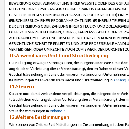
BEWERBUNG ODER VERMARKTUNG IHRER WEBSITE ODER DES GGF. AUF 
NUTZUNG DER SERVICEANGEBOTE UND ZWAR UNABHÄNGIG DAVON, O
GESETZLICHEN BESTIMMUNGEN ZULÄSSIG IST ODER NICHT, (D) EINE
(EINSCHLIESSLICH EINER PROGRAMMRICHTLINIE), (E) IHREN STEUER
DER EINTREIBUNG ODER ZAHLUNG IHRER STEUERN UND ZOLLABGAB
ODER ZOLLVERPFLICHTUNGEN, ODER (F) FAHRLÄSSIGKEIT ODER VORS
AUFTRAGNEHMER. WIR UND UNSERE BEAUFTRAGTEN KÖNNEN IM NAME
GERICHTLICHE SCHRITTE EINLEITEN UND JEDE PROZESSUALE HAND
VERTEIDIGEN, ODER UM RECHTE AUCH ZUM ZWECK DER DURCHSETZU
10.Anwendbares Recht und Streitbeilegung
Die Beilegung etwaiger Streitigkeiten, die in irgendeiner Weise mit de
angeblichen Verletzung dieser Vereinbarung), den im Rahmen dieser Ve
Geschäftsbeziehung mit uns oder unseren verbundenen Unternehmen zu
Bestimmungen zu anwendbarem Recht und Streitbeilegung in
Anhang 
11.Steuern
Steuern und damit verbundene Verpflichtungen, die in irgendeiner Wei
tatsächlichen oder angeblichen Verletzung dieser Vereinbarung), den 
Geschäftsbeziehung mit uns oder unseren verbundenen Unternehmen z
Steuerbestimmungen in
Anhang 3
.
12.Weitere Bestimmungen
Wir können von Zeit zu Zeit Mitteilungen im Zusammenhang mit dem Par