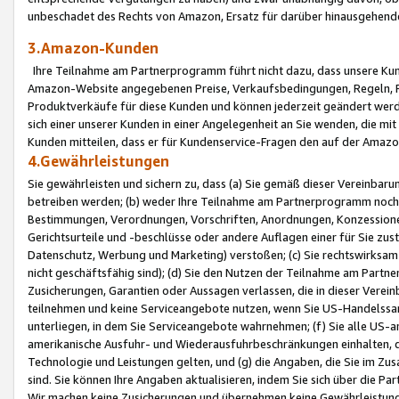
unbeschadet des Rechts von Amazon, Ersatz für darüber hinausgehen
3.Amazon-Kunden
Ihre Teilnahme am Partnerprogramm führt nicht dazu, dass unsere Kun
Amazon-Website angegebenen Preise, Verkaufsbedingungen, Regeln, Ri
Produktverkäufe für diese Kunden und können jederzeit geändert werde
sich einer unserer Kunden in einer Angelegenheit an Sie wenden, die 
Kunden mitteilen, dass er für Kundenservice-Fragen den auf der Ama
4.Gewährleistungen
Sie gewährleisten und sichern zu, dass (a) Sie gemäß dieser Vereinba
betreiben werden; (b) weder Ihre Teilnahme am Partnerprogramm noch d
Bestimmungen, Verordnungen, Vorschriften, Anordnungen, Konzessionen,
Gerichtsurteile und -beschlüsse oder andere Auflagen einer für Sie zu
Datenschutz, Werbung und Marketing) verstoßen; (c) Sie rechtswirksam 
nicht geschäftsfähig sind); (d) Sie den Nutzen der Teilnahme am Partne
Zusicherungen, Garantien oder Aussagen verlassen, die in dieser Verein
teilnehmen und keine Serviceangebote nutzen, wenn Sie US-Handelssa
unterliegen, in dem Sie Serviceangebote wahrnehmen; (f) Sie alle US
amerikanische Ausfuhr- und Wiederausfuhrbeschränkungen einhalten, 
Technologie und Leistungen gelten, und (g) die Angaben, die Sie im 
sind. Sie können Ihre Angaben aktualisieren, indem Sie sich über die 
Wir machen keine Zusicherungen und übernehmen keine Gewährleistun