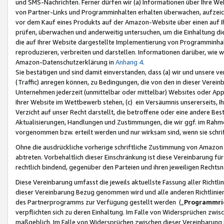
und SMS-Nachrichten. Ferner dürfen wir (a) Informationen über Ihre We
von Partner-Links und Programminhalten erhalten überwachen, aufzei
vor dem Kauf eines Produkts auf der Amazon-Website über einen auf Ih
prüfen, überwachen und anderweitig untersuchen, um die Einhaltung dies
die auf Ihrer Website dargestellte Implementierung von Programminhalt
reproduzieren, verbreiten und darstellen. Informationen darüber, wie w
Amazon-Datenschutzerklärung in
Anhang 4
.
Sie bestätigen und sind damit einverstanden, dass (a) wir und unsere 
(Traffic) anregen können, zu Bedingungen, die von den in dieser Vere
Unternehmen jederzeit (unmittelbar oder mittelbar) Websites oder Appl
Ihrer Website im Wettbewerb stehen, (c) ein Versäumnis unsererseits, I
Verzicht auf unser Recht darstellt, die betroffene oder eine andere B
Aktualisierungen, Handlungen und Zustimmungen, die wir ggf. im Rahme
vorgenommen bzw. erteilt werden und nur wirksam sind, wenn sie schri
Ohne die ausdrückliche vorherige schriftliche Zustimmung von Amazon
abtreten. Vorbehaltlich dieser Einschränkung ist diese Vereinbarung f
rechtlich bindend, gegenüber den Parteien und ihren jeweiligen Rech
Diese Vereinbarung umfasst die jeweils aktuellste Fassung aller Richtli
dieser Vereinbarung Bezug genommen wird und alle anderen Richtlinie
des Partnerprogramms zur Verfügung gestellt werden („
Programmric
verpflichten sich zu deren Einhaltung. Im Falle von Widersprüchen zwi
maßgeblich. Im Falle von Widersprüchen zwischen dieser Vereinbarun