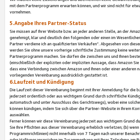
mit dem Partnerprogramm erwarten können, und wir sind nicht für etwa
vornehmen.
5.Angabe Ihres Partner-Status
Sie müssen auf Ihrer Website bzw. an jeder anderen Stelle, an der Am
genehmigt, klar und deutlich den folgenden oder einen im Wesentlichen
Partner verdiene ich an qualifizierten Verkäufen“. Abgesehen von die
werden Sie ohne unsere vorherige schriftliche Zustimmung keine weite
Partnerprogramm machen. Sie dürfen die zwischen uns und Ihnen best
(einschließlich der expliziten oder impliziten Aussage, dass Amazon Si
dass eine Verbindung zwischen Amazon und Ihnen oder einer anderen natü
vorliegenden Vereinbarung ausdrücklich gestattet ist.
6.Laufzeit und Kündigung
Die Laufzeit dieser Vereinbarung beginnt mit Ihrer Anmeldung für die 
jederzeit ordentlich oder aus wichtigem Grund durch schriftliche Kündi
automatisch und unter Ausschluss des Gerichtswegs), wobei eine solch
können kündigen, indem Sie sich über die Partner-Website in Ihrem Ko
auswählen.
Ferner können wir diese Vereinbarung jederzeit aus wichtigem Grund dur
Sie Ihre Pflichten aus dieser Vereinbarung erheblich verletzen; (b) wen
Programmrichtlinien) nicht innerhalb von 7 Tagen nach unserer Benachr
oder Haftungsansprüchen im Zusammenhang mit Ihrer Teilnahme am Pa