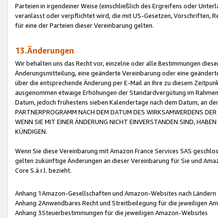
Parteien in irgendeiner Weise (einschließlich des Ergreifens oder Unt
veranlasst oder verpflichtet wird, die mit US-Gesetzen, Vorschriften,
für eine der Parteien dieser Vereinbarung gelten.
13.Änderungen
Wir behalten uns das Recht vor, einzelne oder alle Bestimmungen diese
Änderungsmitteilung, eine geänderte Vereinbarung oder eine geänderte 
über die entsprechende Änderung per E-Mail an Ihre zu diesem Zeitpun
ausgenommen etwaige Erhöhungen der Standardvergütung im Rahmen
Datum, jedoch frühestens sieben Kalendertage nach dem Datum, an de
PARTNERPROGRAMM NACH DEM DATUM DES WIRKSAMWERDENS DER Ä
WENN SIE MIT EINER ÄNDERUNG NICHT EINVERSTANDEN SIND, HABEN S
KÜNDIGEN.
Wenn Sie diese Vereinbarung mit Amazon France Services SAS geschlo
gelten zukünftige Änderungen an dieser Vereinbarung für Sie und Ama
Core S.à r.l. bezieht.
Anhang 1Amazon-Gesellschaften und Amazon-Websites nach Ländern
Anhang 2Anwendbares Recht und Streitbeilegung für die jeweiligen 
Anhang 3Steuerbestimmungen für die jeweiligen Amazon-Websites