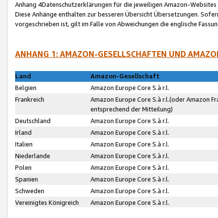
Anhang 4Datenschutzerklärungen für die jeweiligen Amazon-Websites
Diese Anhänge enthalten zur besseren Übersicht Übersetzungen. Sofe
vorgeschrieben ist, gilt im Falle von Abweichungen die englische Fass
ANHANG 1: AMAZON-GESELLSCHAFTEN UND AMAZO
Land
Amazon-Gesellschaft
Belgien
Amazon Europe Core S.à r.l.
Frankreich
Amazon Europe Core S.à r.l.(oder Amazon Fr
entsprechend der Mitteilung)
Deutschland
Amazon Europe Core S.à r.l.
Irland
Amazon Europe Core S.à r.l.
Italien
Amazon Europe Core S.à r.l.
Niederlande
Amazon Europe Core S.à r.l.
Polen
Amazon Europe Core S.à r.l.
Spanien
Amazon Europe Core S.à r.l.
Schweden
Amazon Europe Core S.à r.l.
Vereinigtes Königreich
Amazon Europe Core S.à r.l.