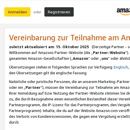
Anmelden
Registrieren
oder
Vereinbarung zur Teilnahme am 
zuletzt aktualisiert am
:
15. Oktober 2025
(Derzeitige Partner - 
Willkommen auf Amazons Partner-Website (die „
Partner-Website
“)
genannten Amazon-Gesellschaften („
Amazon
“ oder „
uns
“ oder ähnli
Übersetzungen stehen in folgenden Sprachen zur Verfügung :
Englisch
,
den Übersetzungen gilt die englische Fassung.
Natürliche oder juristische Personen, die an unserem Marketing-Partn
oder ein „
Partner
“), müssen die Vereinbarung zur Teilnahme am Ama
Ihrer Anmeldung auf bzw. Nutzung der Partner-Website stimmen Sie die
zu, die durch Bezugnahme einen wesentlichen Bestandteil dieser Verei
Partnerprogramm, die IP-Lizenz für das Partnerprogramm, den Vergütu
Partnerprogramm). Inhalte, die du auf der Website Amazon.com veröffe
des Verbots von Kundenrezensionen, die gegen eine Vergütung erstellt, 
durch.