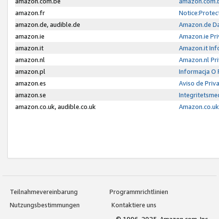
amazon.com.be
amazon.com.b
amazon.fr
Notice:Protec
amazon.de, audible.de
Amazon.de Da
amazon.ie
Amazon.ie Pri
amazon.it
Amazon.it Inf
amazon.nl
Amazon.nl Pri
amazon.pl
Informacja O
amazon.es
Aviso de Priv
amazon.se
Integritetsm
amazon.co.uk, audible.co.uk
Amazon.co.uk 
Teilnahmevereinbarung
Programmrichtlinien
Nutzungsbestimmungen
Kontaktiere uns