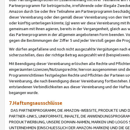
Partnerprogramm für betrügerische, irreführende oder illegale Zwecke
Amazon durch Sie oder Ihre Teilnahme am Partnerprogramm beschädig
dieser Vereinbarung oder den gemäß dieser Vereinbarung von den Vertr
oder künftig unterliegen könnte; (g) wenn wir diese Vereinbarung mit I
gemeinsam mit Ihnen agieren, bereits in der Vergangenheit, gleich aus
das Partnerprogramm in der allgemein angebotenen Form beenden. Vors
gegen die Bestimmungen der Ziffer 5 und jeder Verstoß gegen die Prog
Wir dürfen angefallene und noch nicht ausgezahlte Vergütungen nach 
sicherzustellen, dass der richtige Betrag ausgezahlt wird (beispielsw
Mit Beendigung dieser Vereinbarung erlöschen alle Rechte und Pflichte
eingeräumten Lizenzen/Nutzungsrechte; hiervon ausgenommen sind die in 
Programmrichtlinien festgelegten Rechte und Pflichten der Parteien sow
Vereinbarung, die nach Beendigung dieser Vereinbarung fortbestehen. D
entstandenen Verbindlichkeiten aus dieser Vereinbarung und der Haft
begangen wurde.
7.Haftungsausschlüsse
DAS PARTNERPROGRAMM, DIE AMAZON-WEBSITE, PRODUKTE UND DI
PARTNER-LINKS, LINKFORMATE, INHALTE, DIE ANWENDUNGSPROGR
PRODUKTWERBUNG, UNSERE DOMAIN-NAMEN, MARKEN UND LOGOS S
UNTERNEHMEN (EINSCHLIESSLICH DER AMAZON-MARKEN) UND DIE GE