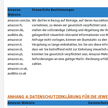
Amazon-
Steuerliche Bestimmungen
Website
amazon.com.be,
Wir dürfen in Bezug auf Beträge, auf deren Auszahlun
amazon.fr,
vornehmen, zu denen wir gesetzlich verpflichtet sind
amazon.de,
stellen die vollständige Zahlung und Abgeltung der 
audible.de,
gelegentlich steuerlich relevante Informationen von I
amazon.ie
Anfrage nicht vorlegen, können wir (kumulativ zu de
amazon.it,
Vergütung so lange einbehalten, bis Sie uns diese Inf
amazon.nl,
dass wir Sie betreffend nicht zur Einholung steuerlich 
amazon.pl,
könnten Sie gesetzlich verpflichtet sein, Amazon Meh
amazon.es,
Anforderungen an eine gültige MwSt.-Rechnung erfüllt
amazon.se,
zahlen.
amazon.co.uk,
audible.co.uk
ANHANG 4: DATENSCHUTZERKLÄRUNG FÜR DIE JEWE
Amazon-Website
Datenschutz