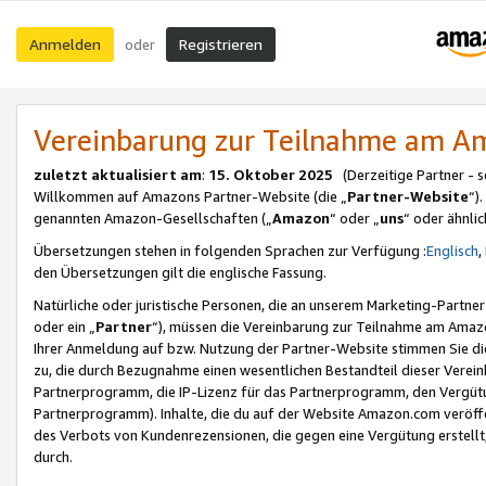
Anmelden
Registrieren
oder
Vereinbarung zur Teilnahme am 
zuletzt aktualisiert am
:
15. Oktober 2025
(Derzeitige Partner - 
Willkommen auf Amazons Partner-Website (die „
Partner-Website
“)
genannten Amazon-Gesellschaften („
Amazon
“ oder „
uns
“ oder ähnli
Übersetzungen stehen in folgenden Sprachen zur Verfügung :
Englisch
,
den Übersetzungen gilt die englische Fassung.
Natürliche oder juristische Personen, die an unserem Marketing-Partn
oder ein „
Partner
“), müssen die Vereinbarung zur Teilnahme am Ama
Ihrer Anmeldung auf bzw. Nutzung der Partner-Website stimmen Sie die
zu, die durch Bezugnahme einen wesentlichen Bestandteil dieser Verei
Partnerprogramm, die IP-Lizenz für das Partnerprogramm, den Vergütu
Partnerprogramm). Inhalte, die du auf der Website Amazon.com veröffe
des Verbots von Kundenrezensionen, die gegen eine Vergütung erstellt, 
durch.