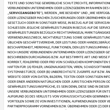
TEXTE UND SONSTIGE GEWERBLICHE SCHUTZRECHTE, INFORMATIONE
VERBUNDENEN UNTERNEHMEN ODER LIZENZGEBERN IM RAHMEN DES
„
SERVICEANGEBOTE
“), WERDEN „WIE BESEHEN“ UND „WIE VERFÜ
ODER LIZENZGEBER MACHEN ZUSICHERUNGEN ODER ÜBERNEHMEN GEW
GESETZLICH ODER IN SONSTIGER WEISE, IN BEZUG AUF DIE SERVI
SCHLIESSEN JEGLICHE GEWÄHRLEISTUNGEN IN BEZUG AUF DIE SERVI
GEWÄHRLEISTUNGEN BEZÜGLICH RECHTSMÄNGELN, MARKTGÄNGIGKEIT
VERWENDUNGSZWECK, NICHTVERLETZUNG SOWIE GEWÄHRLEISTUNGEN 
ÜBLICHEN GESCHÄFTSVERKEHR, DER LEISTUNG ODER HANDELSBRÄUCH
BESCHAFFENHEIT, MERKMALE, FUNKTIONEN, DEN LEISTUNGSUMFANG 
NOCH UNSERE VERBUNDENEN UNTERNEHMEN ODER LIZENZGEBER GEWÄ
BESCHRIEBEN DURCHGÄNGIG BZW. AUF BESTIMMTE ART UND WEISE
KORREKT, FEHLERFREI ODER FREI VON SCHÄDLICHEN KOMPONENTEN
HAFTEN FÜR: (A) FEHLER, UNGENAUIGKEITEN, VIREN, SCHADSOFTW
SYSTEMABSTÜRZE; ODER (B) UNBERECHTIGTE ZUGRIFFE AUF BZW. 
WEBSITE ODER VON DATEN, BILDERN, TEXTEN ODER SONSTIGEN INF
ODER EINER ANDEREN NATÜRLICHEN ODER JURISTISCHEN PERSON OD
GEWÄHRLEISTUNGSANSPRÜCHE, ES SEIN DENN, DIESE SIND IN DIES
UNSERE VERBUNDENEN UNTERNEHMEN ODER LIZENZGEBER FÜR EN
AUFGRUND (X) DES VERLUSTS VON VORAUSSICHTLICHEN GEWINNEN
VORTEILEN SOWIE (Y) VON INVESTITIONEN, AUFWENDUNGEN ODER VE
PARTNERPROGRAMM VORNEHMEN BZW. ÜBERNEHMEN ODER (Z) DER 