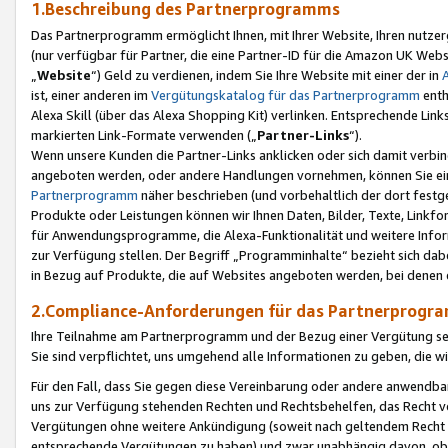
1.Beschreibung des Partnerprogramms
Das Partnerprogramm ermöglicht Ihnen, mit Ihrer Website, Ihren nutzer
(nur verfügbar für Partner, die eine Partner-ID für die Amazon UK We
„
Website
“) Geld zu verdienen, indem Sie Ihre Website mit einer der in
ist, einer anderen im
Vergütungskatalog für das Partnerprogramm
enth
Alexa Skill (über das Alexa Shopping Kit) verlinken. Entsprechende Lin
markierten Link-Formate verwenden („
Partner-Links
“).
Wenn unsere Kunden die Partner-Links anklicken oder sich damit verbi
angeboten werden, oder andere Handlungen vornehmen, können Sie eine
Partnerprogramm
näher beschrieben (und vorbehaltlich der dort festg
Produkte oder Leistungen können wir Ihnen Daten, Bilder, Texte, Linkfo
für Anwendungsprogramme, die Alexa-Funktionalität und weitere Inf
zur Verfügung stellen. Der Begriff „Programminhalte“ bezieht sich dabe
in Bezug auf Produkte, die auf Websites angeboten werden, bei denen 
2.Compliance-Anforderungen für das Partnerprog
Ihre Teilnahme am Partnerprogramm und der Bezug einer Vergütung setz
Sie sind verpflichtet, uns umgehend alle Informationen zu geben, die w
Für den Fall, dass Sie gegen diese Vereinbarung oder andere anwendba
uns zur Verfügung stehenden Rechten und Rechtsbehelfen, das Recht vo
Vergütungen ohne weitere Ankündigung (soweit nach geltendem Recht z
entsprechende Vergütungen zu haben) und zwar unabhängig davon, ob 