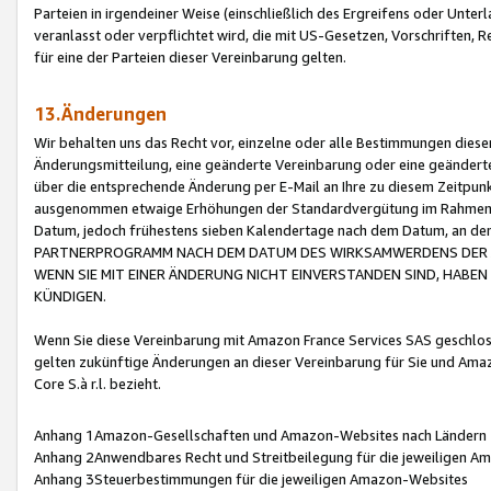
Parteien in irgendeiner Weise (einschließlich des Ergreifens oder Unt
veranlasst oder verpflichtet wird, die mit US-Gesetzen, Vorschriften,
für eine der Parteien dieser Vereinbarung gelten.
13.Änderungen
Wir behalten uns das Recht vor, einzelne oder alle Bestimmungen diese
Änderungsmitteilung, eine geänderte Vereinbarung oder eine geänderte 
über die entsprechende Änderung per E-Mail an Ihre zu diesem Zeitpun
ausgenommen etwaige Erhöhungen der Standardvergütung im Rahmen
Datum, jedoch frühestens sieben Kalendertage nach dem Datum, an de
PARTNERPROGRAMM NACH DEM DATUM DES WIRKSAMWERDENS DER Ä
WENN SIE MIT EINER ÄNDERUNG NICHT EINVERSTANDEN SIND, HABEN S
KÜNDIGEN.
Wenn Sie diese Vereinbarung mit Amazon France Services SAS geschlo
gelten zukünftige Änderungen an dieser Vereinbarung für Sie und Ama
Core S.à r.l. bezieht.
Anhang 1Amazon-Gesellschaften und Amazon-Websites nach Ländern
Anhang 2Anwendbares Recht und Streitbeilegung für die jeweiligen 
Anhang 3Steuerbestimmungen für die jeweiligen Amazon-Websites