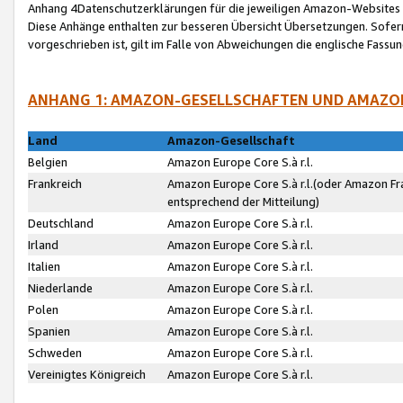
Anhang 4Datenschutzerklärungen für die jeweiligen Amazon-Websites
Diese Anhänge enthalten zur besseren Übersicht Übersetzungen. Sofe
vorgeschrieben ist, gilt im Falle von Abweichungen die englische Fass
ANHANG 1: AMAZON-GESELLSCHAFTEN UND AMAZO
Land
Amazon-Gesellschaft
Belgien
Amazon Europe Core S.à r.l.
Frankreich
Amazon Europe Core S.à r.l.(oder Amazon Fr
entsprechend der Mitteilung)
Deutschland
Amazon Europe Core S.à r.l.
Irland
Amazon Europe Core S.à r.l.
Italien
Amazon Europe Core S.à r.l.
Niederlande
Amazon Europe Core S.à r.l.
Polen
Amazon Europe Core S.à r.l.
Spanien
Amazon Europe Core S.à r.l.
Schweden
Amazon Europe Core S.à r.l.
Vereinigtes Königreich
Amazon Europe Core S.à r.l.