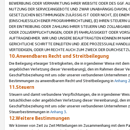
BEWERBUNG ODER VERMARKTUNG IHRER WEBSITE ODER DES GGF. AUF 
NUTZUNG DER SERVICEANGEBOTE UND ZWAR UNABHÄNGIG DAVON, O
GESETZLICHEN BESTIMMUNGEN ZULÄSSIG IST ODER NICHT, (D) EINE
(EINSCHLIESSLICH EINER PROGRAMMRICHTLINIE), (E) IHREN STEUER
DER EINTREIBUNG ODER ZAHLUNG IHRER STEUERN UND ZOLLABGAB
ODER ZOLLVERPFLICHTUNGEN, ODER (F) FAHRLÄSSIGKEIT ODER VORS
AUFTRAGNEHMER. WIR UND UNSERE BEAUFTRAGTEN KÖNNEN IM NAME
GERICHTLICHE SCHRITTE EINLEITEN UND JEDE PROZESSUALE HAND
VERTEIDIGEN, ODER UM RECHTE AUCH ZUM ZWECK DER DURCHSETZU
10.Anwendbares Recht und Streitbeilegung
Die Beilegung etwaiger Streitigkeiten, die in irgendeiner Weise mit de
angeblichen Verletzung dieser Vereinbarung), den im Rahmen dieser Ve
Geschäftsbeziehung mit uns oder unseren verbundenen Unternehmen zu
Bestimmungen zu anwendbarem Recht und Streitbeilegung in
Anhang 
11.Steuern
Steuern und damit verbundene Verpflichtungen, die in irgendeiner Wei
tatsächlichen oder angeblichen Verletzung dieser Vereinbarung), den 
Geschäftsbeziehung mit uns oder unseren verbundenen Unternehmen z
Steuerbestimmungen in
Anhang 3
.
12.Weitere Bestimmungen
Wir können von Zeit zu Zeit Mitteilungen im Zusammenhang mit dem Par