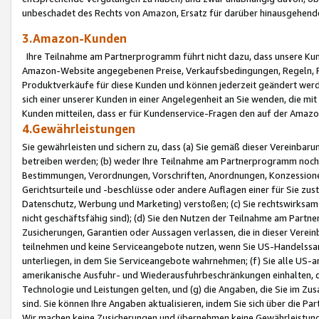
unbeschadet des Rechts von Amazon, Ersatz für darüber hinausgehen
3.Amazon-Kunden
Ihre Teilnahme am Partnerprogramm führt nicht dazu, dass unsere Kun
Amazon-Website angegebenen Preise, Verkaufsbedingungen, Regeln, Ri
Produktverkäufe für diese Kunden und können jederzeit geändert werde
sich einer unserer Kunden in einer Angelegenheit an Sie wenden, die 
Kunden mitteilen, dass er für Kundenservice-Fragen den auf der Ama
4.Gewährleistungen
Sie gewährleisten und sichern zu, dass (a) Sie gemäß dieser Vereinba
betreiben werden; (b) weder Ihre Teilnahme am Partnerprogramm noch d
Bestimmungen, Verordnungen, Vorschriften, Anordnungen, Konzessionen,
Gerichtsurteile und -beschlüsse oder andere Auflagen einer für Sie zu
Datenschutz, Werbung und Marketing) verstoßen; (c) Sie rechtswirksam 
nicht geschäftsfähig sind); (d) Sie den Nutzen der Teilnahme am Partne
Zusicherungen, Garantien oder Aussagen verlassen, die in dieser Verein
teilnehmen und keine Serviceangebote nutzen, wenn Sie US-Handelssa
unterliegen, in dem Sie Serviceangebote wahrnehmen; (f) Sie alle US
amerikanische Ausfuhr- und Wiederausfuhrbeschränkungen einhalten, 
Technologie und Leistungen gelten, und (g) die Angaben, die Sie im 
sind. Sie können Ihre Angaben aktualisieren, indem Sie sich über die 
Wir machen keine Zusicherungen und übernehmen keine Gewährleistun