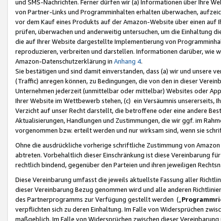
und SMS-Nachrichten. Ferner dürfen wir (a) Informationen über Ihre We
von Partner-Links und Programminhalten erhalten überwachen, aufzei
vor dem Kauf eines Produkts auf der Amazon-Website über einen auf Ih
prüfen, überwachen und anderweitig untersuchen, um die Einhaltung dies
die auf Ihrer Website dargestellte Implementierung von Programminhalt
reproduzieren, verbreiten und darstellen. Informationen darüber, wie w
Amazon-Datenschutzerklärung in
Anhang 4
.
Sie bestätigen und sind damit einverstanden, dass (a) wir und unsere 
(Traffic) anregen können, zu Bedingungen, die von den in dieser Vere
Unternehmen jederzeit (unmittelbar oder mittelbar) Websites oder Appl
Ihrer Website im Wettbewerb stehen, (c) ein Versäumnis unsererseits, I
Verzicht auf unser Recht darstellt, die betroffene oder eine andere B
Aktualisierungen, Handlungen und Zustimmungen, die wir ggf. im Rahme
vorgenommen bzw. erteilt werden und nur wirksam sind, wenn sie schri
Ohne die ausdrückliche vorherige schriftliche Zustimmung von Amazon
abtreten. Vorbehaltlich dieser Einschränkung ist diese Vereinbarung f
rechtlich bindend, gegenüber den Parteien und ihren jeweiligen Rech
Diese Vereinbarung umfasst die jeweils aktuellste Fassung aller Richtli
dieser Vereinbarung Bezug genommen wird und alle anderen Richtlinie
des Partnerprogramms zur Verfügung gestellt werden („
Programmric
verpflichten sich zu deren Einhaltung. Im Falle von Widersprüchen zwi
maßgeblich. Im Falle von Widersprüchen zwischen dieser Vereinbarun