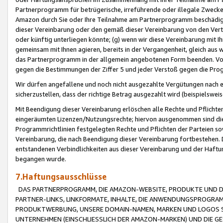
Partnerprogramm für betrügerische, irreführende oder illegale Zwecke
Amazon durch Sie oder Ihre Teilnahme am Partnerprogramm beschädig
dieser Vereinbarung oder den gemäß dieser Vereinbarung von den Vertr
oder künftig unterliegen könnte; (g) wenn wir diese Vereinbarung mit I
gemeinsam mit Ihnen agieren, bereits in der Vergangenheit, gleich aus
das Partnerprogramm in der allgemein angebotenen Form beenden. Vors
gegen die Bestimmungen der Ziffer 5 und jeder Verstoß gegen die Prog
Wir dürfen angefallene und noch nicht ausgezahlte Vergütungen nach 
sicherzustellen, dass der richtige Betrag ausgezahlt wird (beispielsw
Mit Beendigung dieser Vereinbarung erlöschen alle Rechte und Pflichte
eingeräumten Lizenzen/Nutzungsrechte; hiervon ausgenommen sind die in 
Programmrichtlinien festgelegten Rechte und Pflichten der Parteien sow
Vereinbarung, die nach Beendigung dieser Vereinbarung fortbestehen. D
entstandenen Verbindlichkeiten aus dieser Vereinbarung und der Haft
begangen wurde.
7.Haftungsausschlüsse
DAS PARTNERPROGRAMM, DIE AMAZON-WEBSITE, PRODUKTE UND DI
PARTNER-LINKS, LINKFORMATE, INHALTE, DIE ANWENDUNGSPROGR
PRODUKTWERBUNG, UNSERE DOMAIN-NAMEN, MARKEN UND LOGOS S
UNTERNEHMEN (EINSCHLIESSLICH DER AMAZON-MARKEN) UND DIE GE