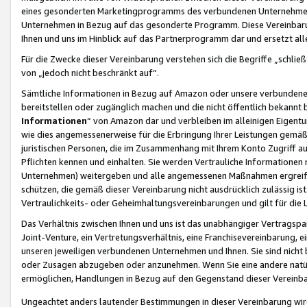
eines gesonderten Marketingprogramms des verbundenen Unternehmens
Unternehmen in Bezug auf das gesonderte Programm. Diese Vereinbarung
Ihnen und uns im Hinblick auf das Partnerprogramm dar und ersetzt al
Für die Zwecke dieser Vereinbarung verstehen sich die Begriffe „schließ
von „jedoch nicht beschränkt auf“.
Sämtliche Informationen in Bezug auf Amazon oder unsere verbunde
bereitstellen oder zugänglich machen und die nicht öffentlich bekannt bz
Informationen
“ von Amazon dar und verbleiben im alleinigen Eigent
wie dies angemessenerweise für die Erbringung Ihrer Leistungen gemäß d
juristischen Personen, die im Zusammenhang mit Ihrem Konto Zugriff au
Pflichten kennen und einhalten. Sie werden Vertrauliche Informationen 
Unternehmen) weitergeben und alle angemessenen Maßnahmen ergreifen
schützen, die gemäß dieser Vereinbarung nicht ausdrücklich zulässig is
Vertraulichkeits- oder Geheimhaltungsvereinbarungen und gilt für die
Das Verhältnis zwischen Ihnen und uns ist das unabhängiger Vertragspa
Joint-Venture, ein Vertretungsverhältnis, eine Franchisevereinbarung, 
unseren jeweiligen verbundenen Unternehmen und Ihnen. Sie sind ni
oder Zusagen abzugeben oder anzunehmen. Wenn Sie eine andere natürli
ermöglichen, Handlungen in Bezug auf den Gegenstand dieser Vereinbar
Ungeachtet anders lautender Bestimmungen in dieser Vereinbarung wird