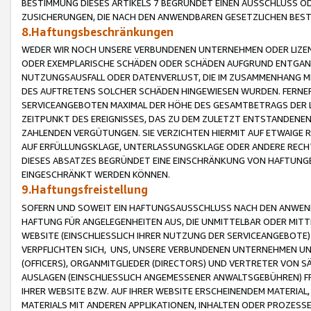
BESTIMMUNG DIESES ARTIKELS 7 BEGRÜNDET EINEN AUSSCHLUSS 
ZUSICHERUNGEN, DIE NACH DEN ANWENDBAREN GESETZLICHEN BE
8.Haftungsbeschränkungen
WEDER WIR NOCH UNSERE VERBUNDENEN UNTERNEHMEN ODER LIZEN
ODER EXEMPLARISCHE SCHÄDEN ODER SCHÄDEN AUFGRUND ENTGANG
NUTZUNGSAUSFALL ODER DATENVERLUST, DIE IM ZUSAMMENHANG MI
DES AUFTRETENS SOLCHER SCHÄDEN HINGEWIESEN WURDEN. FERN
SERVICEANGEBOTEN MAXIMAL DER HÖHE DES GESAMTBETRAGS DER 
ZEITPUNKT DES EREIGNISSES, DAS ZU DEM ZULETZT ENTSTANDENE
ZAHLENDEN VERGÜTUNGEN. SIE VERZICHTEN HIERMIT AUF ETWAIGE 
AUF ERFÜLLUNGSKLAGE, UNTERLASSUNGSKLAGE ODER ANDERE RECHT
DIESES ABSATZES BEGRÜNDET EINE EINSCHRÄNKUNG VON HAFTUNG
EINGESCHRÄNKT WERDEN KÖNNEN.
9.Haftungsfreistellung
SOFERN UND SOWEIT EIN HAFTUNGSAUSSCHLUSS NACH DEN ANWENDB
HAFTUNG FÜR ANGELEGENHEITEN AUS, DIE UNMITTELBAR ODER MITT
WEBSITE (EINSCHLIESSLICH IHRER NUTZUNG DER SERVICEANGEBOTE)
VERPFLICHTEN SICH, UNS, UNSERE VERBUNDENEN UNTERNEHMEN UN
(OFFICERS), ORGANMITGLIEDER (DIRECTORS) UND VERTRETER VON 
AUSLAGEN (EINSCHLIESSLICH ANGEMESSENER ANWALTSGEBÜHREN) FR
IHRER WEBSITE BZW. AUF IHRER WEBSITE ERSCHEINENDEM MATERIAL
MATERIALS MIT ANDEREN APPLIKATIONEN, INHALTEN ODER PROZESSE