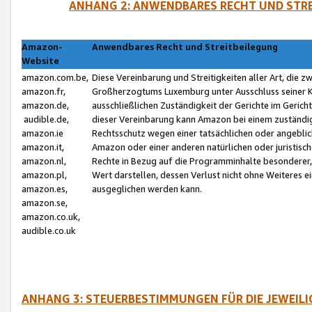
ANHANG 2: ANWENDBARES RECHT UND STRE
Amazon-
Anwendbares Recht und Streitbeilegung
Website
amazon.com.be,
Diese Vereinbarung und Streitigkeiten aller Art, die 
amazon.fr,
Großherzogtums Luxemburg unter Ausschluss seiner Kol
amazon.de,
ausschließlichen Zuständigkeit der Gerichte im Geri
audible.de,
dieser Vereinbarung kann Amazon bei einem zuständig
amazon.ie
Rechtsschutz wegen einer tatsächlichen oder angebli
amazon.it,
Amazon oder einer anderen natürlichen oder juristisc
amazon.nl,
Rechte in Bezug auf die Programminhalte besonderer,
amazon.pl,
Wert darstellen, dessen Verlust nicht ohne Weiteres e
amazon.es,
ausgeglichen werden kann.
amazon.se,
amazon.co.uk,
audible.co.uk
ANHANG 3: STEUERBESTIMMUNGEN FÜR DIE JEWEIL