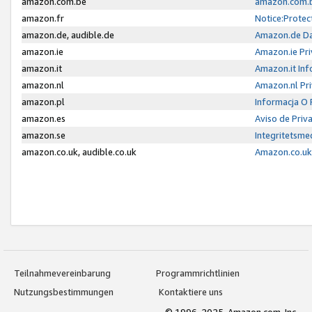
amazon.com.be
amazon.com.b
amazon.fr
Notice:Protec
amazon.de, audible.de
Amazon.de Da
amazon.ie
Amazon.ie Pri
amazon.it
Amazon.it Inf
amazon.nl
Amazon.nl Pri
amazon.pl
Informacja O
amazon.es
Aviso de Priv
amazon.se
Integritetsm
amazon.co.uk, audible.co.uk
Amazon.co.uk 
Teilnahmevereinbarung
Programmrichtlinien
Nutzungsbestimmungen
Kontaktiere uns