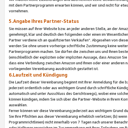
mit dem Partnerprogramm erwarten können, und wir sind nicht für etwa
vornehmen.
5.Angabe Ihres Partner-Status
Sie müssen auf Ihrer Website bzw. an jeder anderen Stelle, an der Am
genehmigt, klar und deutlich den folgenden oder einen im Wesentlichen
Partner verdiene ich an qualifizierten Verkäufen“. Abgesehen von die
werden Sie ohne unsere vorherige schriftliche Zustimmung keine weite
Partnerprogramm machen. Sie dürfen die zwischen uns und Ihnen best
(einschließlich der expliziten oder impliziten Aussage, dass Amazon Si
dass eine Verbindung zwischen Amazon und Ihnen oder einer anderen natü
vorliegenden Vereinbarung ausdrücklich gestattet ist.
6.Laufzeit und Kündigung
Die Laufzeit dieser Vereinbarung beginnt mit Ihrer Anmeldung für die 
jederzeit ordentlich oder aus wichtigem Grund durch schriftliche Kündi
automatisch und unter Ausschluss des Gerichtswegs), wobei eine solch
können kündigen, indem Sie sich über die Partner-Website in Ihrem Ko
auswählen.
Ferner können wir diese Vereinbarung jederzeit aus wichtigem Grund dur
Sie Ihre Pflichten aus dieser Vereinbarung erheblich verletzen; (b) wen
Programmrichtlinien) nicht innerhalb von 7 Tagen nach unserer Benachr
oder Haftungsansprüchen im Zusammenhang mit Ihrer Teilnahme am Pa