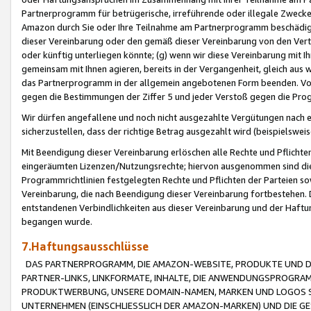
Partnerprogramm für betrügerische, irreführende oder illegale Zwecke
Amazon durch Sie oder Ihre Teilnahme am Partnerprogramm beschädig
dieser Vereinbarung oder den gemäß dieser Vereinbarung von den Vertr
oder künftig unterliegen könnte; (g) wenn wir diese Vereinbarung mit I
gemeinsam mit Ihnen agieren, bereits in der Vergangenheit, gleich aus
das Partnerprogramm in der allgemein angebotenen Form beenden. Vors
gegen die Bestimmungen der Ziffer 5 und jeder Verstoß gegen die Prog
Wir dürfen angefallene und noch nicht ausgezahlte Vergütungen nach 
sicherzustellen, dass der richtige Betrag ausgezahlt wird (beispielsw
Mit Beendigung dieser Vereinbarung erlöschen alle Rechte und Pflichte
eingeräumten Lizenzen/Nutzungsrechte; hiervon ausgenommen sind die in 
Programmrichtlinien festgelegten Rechte und Pflichten der Parteien sow
Vereinbarung, die nach Beendigung dieser Vereinbarung fortbestehen. D
entstandenen Verbindlichkeiten aus dieser Vereinbarung und der Haft
begangen wurde.
7.Haftungsausschlüsse
DAS PARTNERPROGRAMM, DIE AMAZON-WEBSITE, PRODUKTE UND DI
PARTNER-LINKS, LINKFORMATE, INHALTE, DIE ANWENDUNGSPROGR
PRODUKTWERBUNG, UNSERE DOMAIN-NAMEN, MARKEN UND LOGOS S
UNTERNEHMEN (EINSCHLIESSLICH DER AMAZON-MARKEN) UND DIE GE