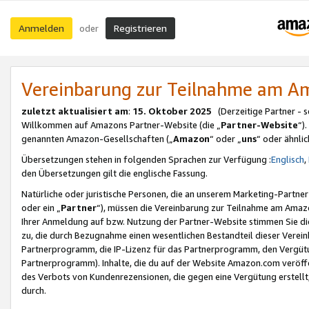
Anmelden
Registrieren
oder
Vereinbarung zur Teilnahme am 
zuletzt aktualisiert am
:
15. Oktober 2025
(Derzeitige Partner - 
Willkommen auf Amazons Partner-Website (die „
Partner-Website
“)
genannten Amazon-Gesellschaften („
Amazon
“ oder „
uns
“ oder ähnli
Übersetzungen stehen in folgenden Sprachen zur Verfügung :
Englisch
,
den Übersetzungen gilt die englische Fassung.
Natürliche oder juristische Personen, die an unserem Marketing-Partn
oder ein „
Partner
“), müssen die Vereinbarung zur Teilnahme am Ama
Ihrer Anmeldung auf bzw. Nutzung der Partner-Website stimmen Sie die
zu, die durch Bezugnahme einen wesentlichen Bestandteil dieser Verei
Partnerprogramm, die IP-Lizenz für das Partnerprogramm, den Vergütu
Partnerprogramm). Inhalte, die du auf der Website Amazon.com veröffe
des Verbots von Kundenrezensionen, die gegen eine Vergütung erstellt, 
durch.