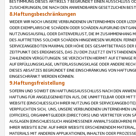
BESTIMMUNG DIESES ARTIKELS 7 BEGRÜNDET EINEN AUSSCHLUSS 
ZUSICHERUNGEN, DIE NACH DEN ANWENDBAREN GESETZLICHEN BE
8.Haftungsbeschränkungen
WEDER WIR NOCH UNSERE VERBUNDENEN UNTERNEHMEN ODER LIZEN
ODER EXEMPLARISCHE SCHÄDEN ODER SCHÄDEN AUFGRUND ENTGANG
NUTZUNGSAUSFALL ODER DATENVERLUST, DIE IM ZUSAMMENHANG MI
DES AUFTRETENS SOLCHER SCHÄDEN HINGEWIESEN WURDEN. FERN
SERVICEANGEBOTEN MAXIMAL DER HÖHE DES GESAMTBETRAGS DER 
ZEITPUNKT DES EREIGNISSES, DAS ZU DEM ZULETZT ENTSTANDENE
ZAHLENDEN VERGÜTUNGEN. SIE VERZICHTEN HIERMIT AUF ETWAIGE 
AUF ERFÜLLUNGSKLAGE, UNTERLASSUNGSKLAGE ODER ANDERE RECHT
DIESES ABSATZES BEGRÜNDET EINE EINSCHRÄNKUNG VON HAFTUNG
EINGESCHRÄNKT WERDEN KÖNNEN.
9.Haftungsfreistellung
SOFERN UND SOWEIT EIN HAFTUNGSAUSSCHLUSS NACH DEN ANWENDB
HAFTUNG FÜR ANGELEGENHEITEN AUS, DIE UNMITTELBAR ODER MITT
WEBSITE (EINSCHLIESSLICH IHRER NUTZUNG DER SERVICEANGEBOTE)
VERPFLICHTEN SICH, UNS, UNSERE VERBUNDENEN UNTERNEHMEN UN
(OFFICERS), ORGANMITGLIEDER (DIRECTORS) UND VERTRETER VON 
AUSLAGEN (EINSCHLIESSLICH ANGEMESSENER ANWALTSGEBÜHREN) FR
IHRER WEBSITE BZW. AUF IHRER WEBSITE ERSCHEINENDEM MATERIAL
MATERIALS MIT ANDEREN APPLIKATIONEN, INHALTEN ODER PROZESSE