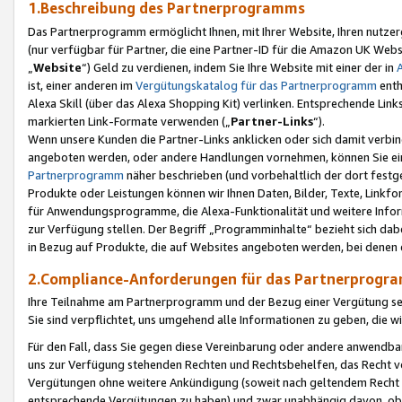
1.Beschreibung des Partnerprogramms
Das Partnerprogramm ermöglicht Ihnen, mit Ihrer Website, Ihren nutzer
(nur verfügbar für Partner, die eine Partner-ID für die Amazon UK We
„
Website
“) Geld zu verdienen, indem Sie Ihre Website mit einer der in
ist, einer anderen im
Vergütungskatalog für das Partnerprogramm
enth
Alexa Skill (über das Alexa Shopping Kit) verlinken. Entsprechende Lin
markierten Link-Formate verwenden („
Partner-Links
“).
Wenn unsere Kunden die Partner-Links anklicken oder sich damit verbi
angeboten werden, oder andere Handlungen vornehmen, können Sie eine
Partnerprogramm
näher beschrieben (und vorbehaltlich der dort festg
Produkte oder Leistungen können wir Ihnen Daten, Bilder, Texte, Linkfo
für Anwendungsprogramme, die Alexa-Funktionalität und weitere Inf
zur Verfügung stellen. Der Begriff „Programminhalte“ bezieht sich dabe
in Bezug auf Produkte, die auf Websites angeboten werden, bei denen 
2.Compliance-Anforderungen für das Partnerprog
Ihre Teilnahme am Partnerprogramm und der Bezug einer Vergütung setz
Sie sind verpflichtet, uns umgehend alle Informationen zu geben, die w
Für den Fall, dass Sie gegen diese Vereinbarung oder andere anwendba
uns zur Verfügung stehenden Rechten und Rechtsbehelfen, das Recht vo
Vergütungen ohne weitere Ankündigung (soweit nach geltendem Recht z
entsprechende Vergütungen zu haben) und zwar unabhängig davon, ob 