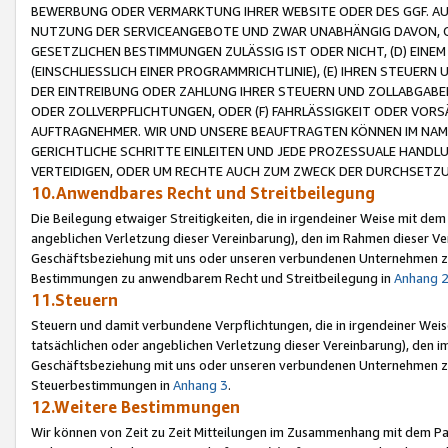
BEWERBUNG ODER VERMARKTUNG IHRER WEBSITE ODER DES GGF. AUF 
NUTZUNG DER SERVICEANGEBOTE UND ZWAR UNABHÄNGIG DAVON, O
GESETZLICHEN BESTIMMUNGEN ZULÄSSIG IST ODER NICHT, (D) EINE
(EINSCHLIESSLICH EINER PROGRAMMRICHTLINIE), (E) IHREN STEUER
DER EINTREIBUNG ODER ZAHLUNG IHRER STEUERN UND ZOLLABGAB
ODER ZOLLVERPFLICHTUNGEN, ODER (F) FAHRLÄSSIGKEIT ODER VORS
AUFTRAGNEHMER. WIR UND UNSERE BEAUFTRAGTEN KÖNNEN IM NAME
GERICHTLICHE SCHRITTE EINLEITEN UND JEDE PROZESSUALE HAND
VERTEIDIGEN, ODER UM RECHTE AUCH ZUM ZWECK DER DURCHSETZU
10.Anwendbares Recht und Streitbeilegung
Die Beilegung etwaiger Streitigkeiten, die in irgendeiner Weise mit de
angeblichen Verletzung dieser Vereinbarung), den im Rahmen dieser Ve
Geschäftsbeziehung mit uns oder unseren verbundenen Unternehmen zu
Bestimmungen zu anwendbarem Recht und Streitbeilegung in
Anhang 
11.Steuern
Steuern und damit verbundene Verpflichtungen, die in irgendeiner Wei
tatsächlichen oder angeblichen Verletzung dieser Vereinbarung), den 
Geschäftsbeziehung mit uns oder unseren verbundenen Unternehmen z
Steuerbestimmungen in
Anhang 3
.
12.Weitere Bestimmungen
Wir können von Zeit zu Zeit Mitteilungen im Zusammenhang mit dem Par