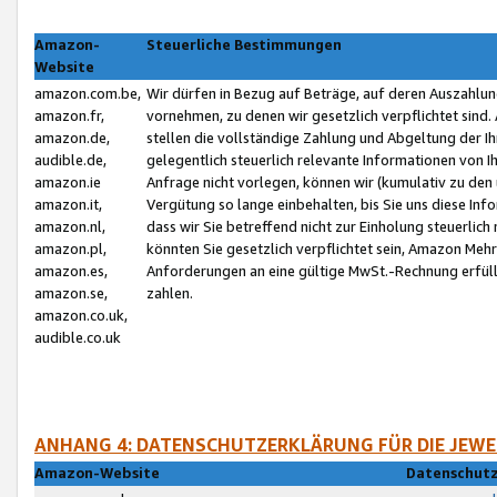
Amazon-
Steuerliche Bestimmungen
Website
amazon.com.be,
Wir dürfen in Bezug auf Beträge, auf deren Auszahlun
amazon.fr,
vornehmen, zu denen wir gesetzlich verpflichtet sind
amazon.de,
stellen die vollständige Zahlung und Abgeltung der 
audible.de,
gelegentlich steuerlich relevante Informationen von I
amazon.ie
Anfrage nicht vorlegen, können wir (kumulativ zu de
amazon.it,
Vergütung so lange einbehalten, bis Sie uns diese Inf
amazon.nl,
dass wir Sie betreffend nicht zur Einholung steuerlich 
amazon.pl,
könnten Sie gesetzlich verpflichtet sein, Amazon Meh
amazon.es,
Anforderungen an eine gültige MwSt.-Rechnung erfüllt
amazon.se,
zahlen.
amazon.co.uk,
audible.co.uk
ANHANG 4: DATENSCHUTZERKLÄRUNG FÜR DIE JEWE
Amazon-Website
Datenschutz