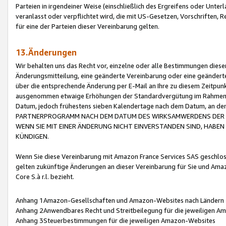
Parteien in irgendeiner Weise (einschließlich des Ergreifens oder Unt
veranlasst oder verpflichtet wird, die mit US-Gesetzen, Vorschriften,
für eine der Parteien dieser Vereinbarung gelten.
13.Änderungen
Wir behalten uns das Recht vor, einzelne oder alle Bestimmungen diese
Änderungsmitteilung, eine geänderte Vereinbarung oder eine geänderte 
über die entsprechende Änderung per E-Mail an Ihre zu diesem Zeitpun
ausgenommen etwaige Erhöhungen der Standardvergütung im Rahmen
Datum, jedoch frühestens sieben Kalendertage nach dem Datum, an de
PARTNERPROGRAMM NACH DEM DATUM DES WIRKSAMWERDENS DER Ä
WENN SIE MIT EINER ÄNDERUNG NICHT EINVERSTANDEN SIND, HABEN S
KÜNDIGEN.
Wenn Sie diese Vereinbarung mit Amazon France Services SAS geschlo
gelten zukünftige Änderungen an dieser Vereinbarung für Sie und Ama
Core S.à r.l. bezieht.
Anhang 1Amazon-Gesellschaften und Amazon-Websites nach Ländern
Anhang 2Anwendbares Recht und Streitbeilegung für die jeweiligen 
Anhang 3Steuerbestimmungen für die jeweiligen Amazon-Websites