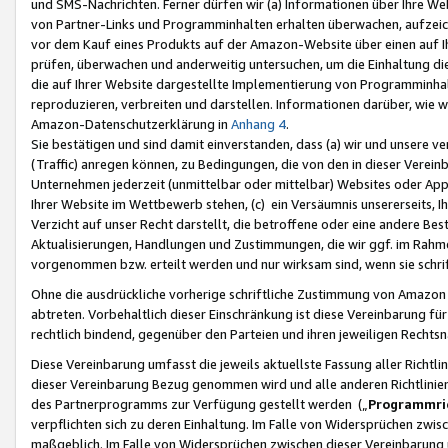
und SMS-Nachrichten. Ferner dürfen wir (a) Informationen über Ihre We
von Partner-Links und Programminhalten erhalten überwachen, aufzei
vor dem Kauf eines Produkts auf der Amazon-Website über einen auf Ih
prüfen, überwachen und anderweitig untersuchen, um die Einhaltung dies
die auf Ihrer Website dargestellte Implementierung von Programminhalt
reproduzieren, verbreiten und darstellen. Informationen darüber, wie w
Amazon-Datenschutzerklärung in
Anhang 4
.
Sie bestätigen und sind damit einverstanden, dass (a) wir und unsere 
(Traffic) anregen können, zu Bedingungen, die von den in dieser Vere
Unternehmen jederzeit (unmittelbar oder mittelbar) Websites oder Appl
Ihrer Website im Wettbewerb stehen, (c) ein Versäumnis unsererseits, I
Verzicht auf unser Recht darstellt, die betroffene oder eine andere B
Aktualisierungen, Handlungen und Zustimmungen, die wir ggf. im Rahme
vorgenommen bzw. erteilt werden und nur wirksam sind, wenn sie schri
Ohne die ausdrückliche vorherige schriftliche Zustimmung von Amazon
abtreten. Vorbehaltlich dieser Einschränkung ist diese Vereinbarung f
rechtlich bindend, gegenüber den Parteien und ihren jeweiligen Rech
Diese Vereinbarung umfasst die jeweils aktuellste Fassung aller Richtli
dieser Vereinbarung Bezug genommen wird und alle anderen Richtlinie
des Partnerprogramms zur Verfügung gestellt werden („
Programmric
verpflichten sich zu deren Einhaltung. Im Falle von Widersprüchen zwi
maßgeblich. Im Falle von Widersprüchen zwischen dieser Vereinbarun