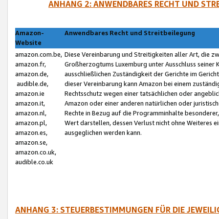
ANHANG 2: ANWENDBARES RECHT UND STRE
Amazon-
Anwendbares Recht und Streitbeilegung
Website
amazon.com.be,
Diese Vereinbarung und Streitigkeiten aller Art, die 
amazon.fr,
Großherzogtums Luxemburg unter Ausschluss seiner Kol
amazon.de,
ausschließlichen Zuständigkeit der Gerichte im Geri
audible.de,
dieser Vereinbarung kann Amazon bei einem zuständig
amazon.ie
Rechtsschutz wegen einer tatsächlichen oder angebli
amazon.it,
Amazon oder einer anderen natürlichen oder juristisc
amazon.nl,
Rechte in Bezug auf die Programminhalte besonderer,
amazon.pl,
Wert darstellen, dessen Verlust nicht ohne Weiteres e
amazon.es,
ausgeglichen werden kann.
amazon.se,
amazon.co.uk,
audible.co.uk
ANHANG 3: STEUERBESTIMMUNGEN FÜR DIE JEWEIL