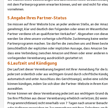
mit dem Partnerprogramm erwarten können, und wir sind nicht für etwa
vornehmen.
5.Angabe Ihres Partner-Status
Sie müssen auf Ihrer Website bzw. an jeder anderen Stelle, an der Am
genehmigt, klar und deutlich den folgenden oder einen im Wesentlichen
Partner verdiene ich an qualifizierten Verkäufen“. Abgesehen von die
werden Sie ohne unsere vorherige schriftliche Zustimmung keine weite
Partnerprogramm machen. Sie dürfen die zwischen uns und Ihnen best
(einschließlich der expliziten oder impliziten Aussage, dass Amazon Si
dass eine Verbindung zwischen Amazon und Ihnen oder einer anderen natü
vorliegenden Vereinbarung ausdrücklich gestattet ist.
6.Laufzeit und Kündigung
Die Laufzeit dieser Vereinbarung beginnt mit Ihrer Anmeldung für die 
jederzeit ordentlich oder aus wichtigem Grund durch schriftliche Kündi
automatisch und unter Ausschluss des Gerichtswegs), wobei eine solch
können kündigen, indem Sie sich über die Partner-Website in Ihrem Ko
auswählen.
Ferner können wir diese Vereinbarung jederzeit aus wichtigem Grund dur
Sie Ihre Pflichten aus dieser Vereinbarung erheblich verletzen; (b) wen
Programmrichtlinien) nicht innerhalb von 7 Tagen nach unserer Benachr
oder Haftungsansprüchen im Zusammenhang mit Ihrer Teilnahme am Pa