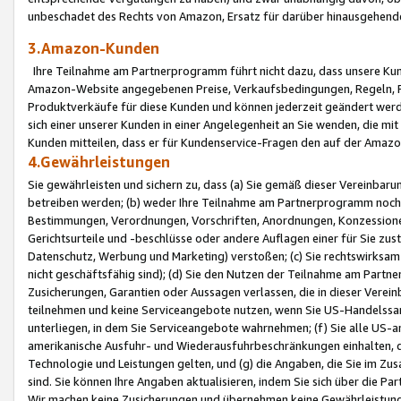
unbeschadet des Rechts von Amazon, Ersatz für darüber hinausgehen
3.Amazon-Kunden
Ihre Teilnahme am Partnerprogramm führt nicht dazu, dass unsere Kun
Amazon-Website angegebenen Preise, Verkaufsbedingungen, Regeln, Ri
Produktverkäufe für diese Kunden und können jederzeit geändert werde
sich einer unserer Kunden in einer Angelegenheit an Sie wenden, die 
Kunden mitteilen, dass er für Kundenservice-Fragen den auf der Ama
4.Gewährleistungen
Sie gewährleisten und sichern zu, dass (a) Sie gemäß dieser Vereinba
betreiben werden; (b) weder Ihre Teilnahme am Partnerprogramm noch d
Bestimmungen, Verordnungen, Vorschriften, Anordnungen, Konzessionen,
Gerichtsurteile und -beschlüsse oder andere Auflagen einer für Sie zu
Datenschutz, Werbung und Marketing) verstoßen; (c) Sie rechtswirksam 
nicht geschäftsfähig sind); (d) Sie den Nutzen der Teilnahme am Partne
Zusicherungen, Garantien oder Aussagen verlassen, die in dieser Verein
teilnehmen und keine Serviceangebote nutzen, wenn Sie US-Handelssa
unterliegen, in dem Sie Serviceangebote wahrnehmen; (f) Sie alle US
amerikanische Ausfuhr- und Wiederausfuhrbeschränkungen einhalten, 
Technologie und Leistungen gelten, und (g) die Angaben, die Sie im 
sind. Sie können Ihre Angaben aktualisieren, indem Sie sich über die 
Wir machen keine Zusicherungen und übernehmen keine Gewährleistun