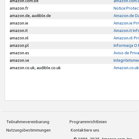
amazon.com.be
amazon.com.b
amazon.fr
Notice:Protec
amazon.de, audible.de
Amazon.de Da
amazon.ie
Amazon.ie Pri
amazon.it
Amazon.it Inf
amazon.nl
Amazon.nl Pri
amazon.pl
Informacja O
amazon.es
Aviso de Priv
amazon.se
Integritetsm
amazon.co.uk, audible.co.uk
Amazon.co.uk 
Teilnahmevereinbarung
Programmrichtlinien
Nutzungsbestimmungen
Kontaktiere uns