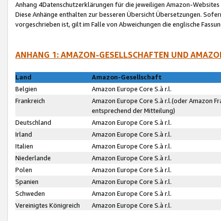
Anhang 4Datenschutzerklärungen für die jeweiligen Amazon-Websites
Diese Anhänge enthalten zur besseren Übersicht Übersetzungen. Sofe
vorgeschrieben ist, gilt im Falle von Abweichungen die englische Fass
ANHANG 1: AMAZON-GESELLSCHAFTEN UND AMAZO
Land
Amazon-Gesellschaft
Belgien
Amazon Europe Core S.à r.l.
Frankreich
Amazon Europe Core S.à r.l.(oder Amazon Fr
entsprechend der Mitteilung)
Deutschland
Amazon Europe Core S.à r.l.
Irland
Amazon Europe Core S.à r.l.
Italien
Amazon Europe Core S.à r.l.
Niederlande
Amazon Europe Core S.à r.l.
Polen
Amazon Europe Core S.à r.l.
Spanien
Amazon Europe Core S.à r.l.
Schweden
Amazon Europe Core S.à r.l.
Vereinigtes Königreich
Amazon Europe Core S.à r.l.