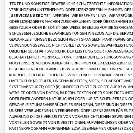
TEXTE UND SONSTIGE GEWERBLICHE SCHUTZRECHTE, INFORMATIONE
VERBUNDENEN UNTERNEHMEN ODER LIZENZGEBERN IM RAHMEN DES
„
SERVICEANGEBOTE
“), WERDEN „WIE BESEHEN“ UND „WIE VERFÜ
ODER LIZENZGEBER MACHEN ZUSICHERUNGEN ODER ÜBERNEHMEN GEW
GESETZLICH ODER IN SONSTIGER WEISE, IN BEZUG AUF DIE SERVI
SCHLIESSEN JEGLICHE GEWÄHRLEISTUNGEN IN BEZUG AUF DIE SERVI
GEWÄHRLEISTUNGEN BEZÜGLICH RECHTSMÄNGELN, MARKTGÄNGIGKEIT
VERWENDUNGSZWECK, NICHTVERLETZUNG SOWIE GEWÄHRLEISTUNGEN 
ÜBLICHEN GESCHÄFTSVERKEHR, DER LEISTUNG ODER HANDELSBRÄUCH
BESCHAFFENHEIT, MERKMALE, FUNKTIONEN, DEN LEISTUNGSUMFANG 
NOCH UNSERE VERBUNDENEN UNTERNEHMEN ODER LIZENZGEBER GEWÄ
BESCHRIEBEN DURCHGÄNGIG BZW. AUF BESTIMMTE ART UND WEISE
KORREKT, FEHLERFREI ODER FREI VON SCHÄDLICHEN KOMPONENTEN
HAFTEN FÜR: (A) FEHLER, UNGENAUIGKEITEN, VIREN, SCHADSOFTW
SYSTEMABSTÜRZE; ODER (B) UNBERECHTIGTE ZUGRIFFE AUF BZW. 
WEBSITE ODER VON DATEN, BILDERN, TEXTEN ODER SONSTIGEN INF
ODER EINER ANDEREN NATÜRLICHEN ODER JURISTISCHEN PERSON OD
GEWÄHRLEISTUNGSANSPRÜCHE, ES SEIN DENN, DIESE SIND IN DIES
UNSERE VERBUNDENEN UNTERNEHMEN ODER LIZENZGEBER FÜR EN
AUFGRUND (X) DES VERLUSTS VON VORAUSSICHTLICHEN GEWINNEN
VORTEILEN SOWIE (Y) VON INVESTITIONEN, AUFWENDUNGEN ODER VE
PARTNERPROGRAMM VORNEHMEN BZW. ÜBERNEHMEN ODER (Z) DER 