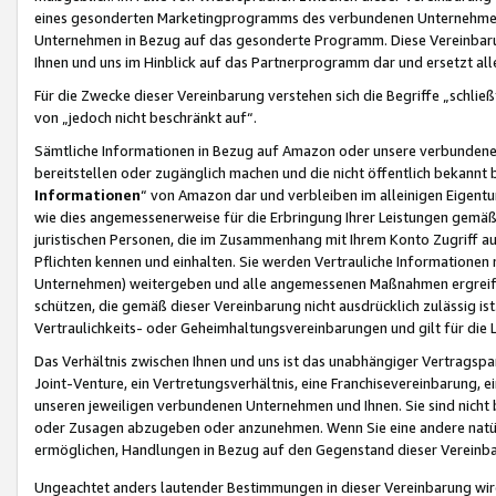
eines gesonderten Marketingprogramms des verbundenen Unternehmens
Unternehmen in Bezug auf das gesonderte Programm. Diese Vereinbarung
Ihnen und uns im Hinblick auf das Partnerprogramm dar und ersetzt al
Für die Zwecke dieser Vereinbarung verstehen sich die Begriffe „schließ
von „jedoch nicht beschränkt auf“.
Sämtliche Informationen in Bezug auf Amazon oder unsere verbunde
bereitstellen oder zugänglich machen und die nicht öffentlich bekannt bz
Informationen
“ von Amazon dar und verbleiben im alleinigen Eigent
wie dies angemessenerweise für die Erbringung Ihrer Leistungen gemäß d
juristischen Personen, die im Zusammenhang mit Ihrem Konto Zugriff au
Pflichten kennen und einhalten. Sie werden Vertrauliche Informationen 
Unternehmen) weitergeben und alle angemessenen Maßnahmen ergreifen
schützen, die gemäß dieser Vereinbarung nicht ausdrücklich zulässig is
Vertraulichkeits- oder Geheimhaltungsvereinbarungen und gilt für die
Das Verhältnis zwischen Ihnen und uns ist das unabhängiger Vertragspa
Joint-Venture, ein Vertretungsverhältnis, eine Franchisevereinbarung, 
unseren jeweiligen verbundenen Unternehmen und Ihnen. Sie sind ni
oder Zusagen abzugeben oder anzunehmen. Wenn Sie eine andere natürli
ermöglichen, Handlungen in Bezug auf den Gegenstand dieser Vereinbar
Ungeachtet anders lautender Bestimmungen in dieser Vereinbarung wird