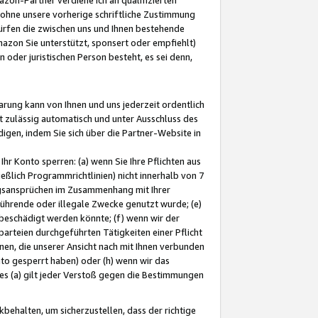
ohne unsere vorherige schriftliche Zustimmung
ürfen die zwischen uns und Ihnen bestehende
mazon Sie unterstützt, sponsert oder empfiehlt)
oder juristischen Person besteht, es sei denn,
arung kann von Ihnen und uns jederzeit ordentlich
t zulässig automatisch und unter Ausschluss des
gen, indem Sie sich über die Partner-Website in
hr Konto sperren: (a) wenn Sie Ihre Pflichten aus
eßlich Programmrichtlinien) nicht innerhalb von 7
ngsansprüchen im Zusammenhang mit Ihrer
ührende oder illegale Zwecke genutzt wurde; (e)
eschädigt werden könnte; (f) wenn wir der
rteien durchgeführten Tätigkeiten einer Pflicht
nen, die unserer Ansicht nach mit Ihnen verbunden
nto gesperrt haben) oder (h) wenn wir das
 (a) gilt jeder Verstoß gegen die Bestimmungen
ehalten, um sicherzustellen, dass der richtige