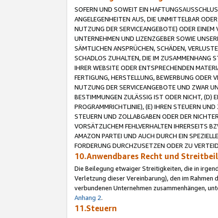
SOFERN UND SOWEIT EIN HAFTUNGSAUSSCHLUSS
ANGELEGENHEITEN AUS, DIE UNMITTELBAR ODER 
NUTZUNG DER SERVICEANGEBOTE) ODER EINEM V
UNTERNEHMEN UND LIZENZGEBER SOWIE UNSERE 
SÄMTLICHEN ANSPRÜCHEN, SCHÄDEN, VERLUSTE
SCHADLOS ZUHALTEN, DIE IM ZUSAMMENHANG STE
IHRER WEBSITE ODER ENTSPRECHENDEN MATERIA
FERTIGUNG, HERSTELLUNG, BEWERBUNG ODER VE
NUTZUNG DER SERVICEANGEBOTE UND ZWAR UN
BESTIMMUNGEN ZULÄSSIG IST ODER NICHT, (D) 
PROGRAMMRICHTLINIE), (E) IHREN STEUERN UN
STEUERN UND ZOLLABGABEN ODER DER NICHTER
VORSÄTZLICHEM FEHLVERHALTEN IHRERSEITS BZ
AMAZON PARTEI UND AUCH DURCH EIN SPEZIELL
FORDERUNG DURCHZUSETZEN ODER ZU VERTEIDI
10.Anwendbares Recht und Streitbe
Die Beilegung etwaiger Streitigkeiten, die in irg
Verletzung dieser Vereinbarung), den im Rahmen d
verbundenen Unternehmen zusammenhängen, unterl
Anhang 2
.
11.Steuern