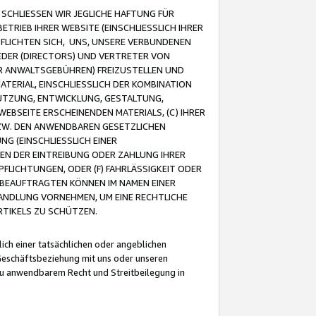
CHLIESSEN WIR JEGLICHE HAFTUNG FÜR
TRIEB IHRER WEBSITE (EINSCHLIESSLICH IHRER
FLICHTEN SICH, UNS, UNSERE VERBUNDENEN
EDER (DIRECTORS) UND VERTRETER VON
R ANWALTSGEBÜHREN) FREIZUSTELLEN UND
ATERIAL, EINSCHLIESSLICH DER KOMBINATION
NUTZUNG, ENTWICKLUNG, GESTALTUNG,
EBSEITE ERSCHEINENDEN MATERIALS, (C) IHRER
ZW. DEN ANWENDBAREN GESETZLICHEN
NG (EINSCHLIESSLICH EINER
BEN DER EINTREIBUNG ODER ZAHLUNG IHRER
LICHTUNGEN, ODER (F) FAHRLÄSSIGKEIT ODER
 BEAUFTRAGTEN KÖNNEN IM NAMEN EINER
HANDLUNG VORNEHMEN, UM EINE RECHTLICHE
TIKELS ZU SCHÜTZEN.
ich einer tatsächlichen oder angeblichen
Geschäftsbeziehung mit uns oder unseren
u anwendbarem Recht und Streitbeilegung in