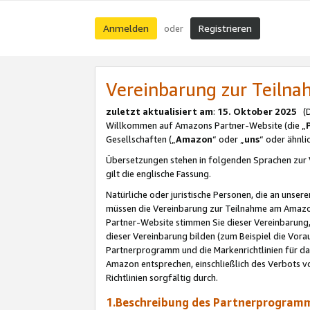
Anmelden
Registrieren
oder
Vereinbarung zur Teil
zuletzt aktualisiert am
:
15. Oktober 2025
(De
Willkommen auf Amazons Partner-Website (die „
Gesellschaften („
Amazon
“ oder „
uns
“ oder ähnl
Übersetzungen stehen in folgenden Sprachen zur 
gilt die englische Fassung.
Natürliche oder juristische Personen, die an uns
müssen die Vereinbarung zur Teilnahme am Amaz
Partner-Website stimmen Sie dieser Vereinbarung,
dieser Vereinbarung bilden (zum Beispiel die Vo
Partnerprogramm und die Markenrichtlinien für da
Amazon entsprechen, einschließlich des Verbots vo
Richtlinien sorgfältig durch.
1.Beschreibung des Partnerprogra