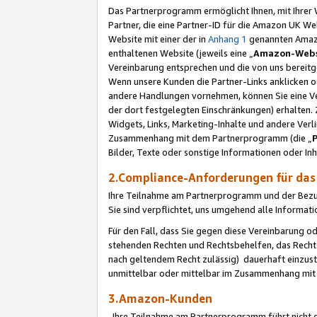
Das Partnerprogramm ermöglicht Ihnen, mit Ihrer W
Partner, die eine Partner-ID für die Amazon UK W
Website mit einer der in
Anhang 1
genannten Amazon
enthaltenen Website (jeweils eine „
Amazon-Webs
Vereinbarung entsprechen und die von uns bereitg
Wenn unsere Kunden die Partner-Links anklicken 
andere Handlungen vornehmen, können Sie eine Ver
der dort festgelegten Einschränkungen) erhalten. 
Widgets, Links, Marketing-Inhalte und andere Ver
Zusammenhang mit dem Partnerprogramm (die „
Bilder, Texte oder sonstige Informationen oder In
2.Compliance-Anforderungen für d
Ihre Teilnahme am Partnerprogramm und der Bezug 
Sie sind verpflichtet, uns umgehend alle Informat
Für den Fall, dass Sie gegen diese Vereinbarung 
stehenden Rechten und Rechtsbehelfen, das Recht
nach geltendem Recht zulässig) dauerhaft einzus
unmittelbar oder mittelbar im Zusammenhang mit
3.Amazon-Kunden
Ihre Teilnahme am Partnerprogramm führt nicht d