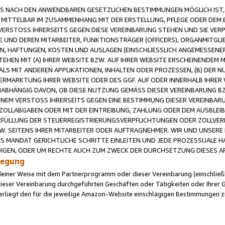
 NACH DEN ANWENDBAREN GESETZLICHEN BESTIMMUNGEN MÖGLICH IST, S
MITTELBAR IM ZUSAMMENHANG MIT DER ERSTELLUNG, PFLEGE ODER DEM BE
ERSTOSS IHRERSEITS GEGEN DIESE VEREINBARUNG STEHEN UND SIE VERP
UND DEREN MITARBEITER, FUNKTIONSTRÄGER (OFFICERS), ORGANMITGLI
N, HAFTUNGEN, KOSTEN UND AUSLAGEN (EINSCHLIESSLICH ANGEMESSENE
HEN MIT (A) IHRER WEBSITE BZW. AUF IHRER WEBSITE ERSCHEINENDEM M
LS MIT ANDEREN APPLIKATIONEN, INHALTEN ODER PROZESSEN, (B) DER 
RMARKTUNG IHRER WEBSITE ODER DES GGF. AUF ODER INNERHALB IHRER W
ABHÄNGIG DAVON, OB DIESE NUTZUNG GEMÄSS DIESER VEREINBARUNG B
EINEM VERSTOSS IHRERSEITS GEGEN EINE BESTIMMUNG DIESER VEREINBARU
D ZOLLABGABEN ODER MIT DER EINTREIBUNG, ZAHLUNG ODER DEM AUSBLEI
FÜLLUNG DER STEUERREGISTRIERUNGSVERPFLICHTUNGEN ODER ZOLLVERPF
W. SEITENS IHRER MITARBEITER ODER AUFTRAGNEHMER. WIR UND UNSERE
ES MANDAT GERICHTLICHE SCHRITTE EINLEITEN UND JEDE PROZESSUALE 
GEN, ODER UM RECHTE AUCH ZUM ZWECK DER DURCHSETZUNG DIESES AR
ilegung
endeiner Weise mit dem Partnerprogramm oder dieser Vereinbarung (einschließl
ieser Vereinbarung durchgeführten Geschäften oder Tätigkeiten oder Ihrer 
iegt den für die jeweilige Amazon-Website einschlägigen Bestimmungen z