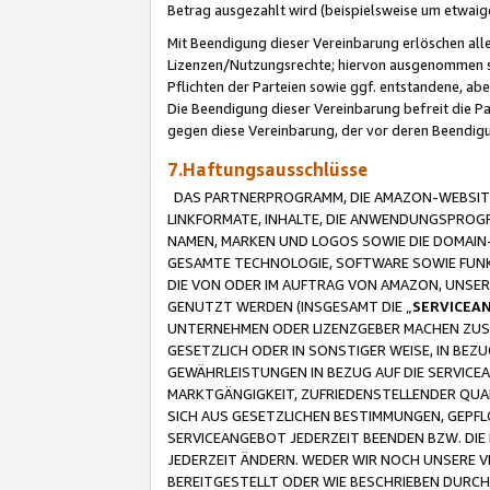
Betrag ausgezahlt wird (beispielsweise um etwai
Mit Beendigung dieser Vereinbarung erlöschen alle
Lizenzen/Nutzungsrechte; hiervon ausgenommen sind
Pflichten der Parteien sowie ggf. entstandene, ab
Die Beendigung dieser Vereinbarung befreit die P
gegen diese Vereinbarung, der vor deren Beendi
7.Haftungsausschlüsse
DAS PARTNERPROGRAMM, DIE AMAZON-WEBSITE,
LINKFORMATE, INHALTE, DIE ANWENDUNGSPRO
NAMEN, MARKEN UND LOGOS SOWIE DIE DOMAIN
GESAMTE TECHNOLOGIE, SOFTWARE SOWIE FUNKT
DIE VON ODER IM AUFTRAG VON AMAZON, UNS
GENUTZT WERDEN (INSGESAMT DIE „
SERVICEA
UNTERNEHMEN ODER LIZENZGEBER MACHEN ZUSI
GESETZLICH ODER IN SONSTIGER WEISE, IN BE
GEWÄHRLEISTUNGEN IN BEZUG AUF DIE SERVICE
MARKTGÄNGIGKEIT, ZUFRIEDENSTELLENDER QUA
SICH AUS GESETZLICHEN BESTIMMUNGEN, GEPFL
SERVICEANGEBOT JEDERZEIT BEENDEN BZW. DIE
JEDERZEIT ÄNDERN. WEDER WIR NOCH UNSERE 
BEREITGESTELLT ODER WIE BESCHRIEBEN DURC