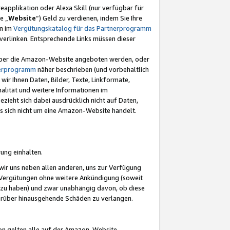
eapplikation oder Alexa Skill (nur verfügbar für
e „
Website
“) Geld zu verdienen, indem Sie Ihre
en im
Vergütungskatalog für das Partnerprogramm
t) verlinken. Entsprechende Links müssen dieser
e über die Amazon-Website angeboten werden, oder
nerprogramm
näher beschrieben (und vorbehaltlich
ir Ihnen Daten, Bilder, Texte, Linkformate,
alität und weitere Informationen im
zieht sich dabei ausdrücklich nicht auf Daten,
es sich nicht um eine Amazon-Website handelt.
rung einhalten.
ir uns neben allen anderen, uns zur Verfügung
n Vergütungen ohne weitere Ankündigung (soweit
 zu haben) und zwar unabhängig davon, ob diese
darüber hinausgehende Schäden zu verlangen.
on gelten alle auf der Amazon-Website