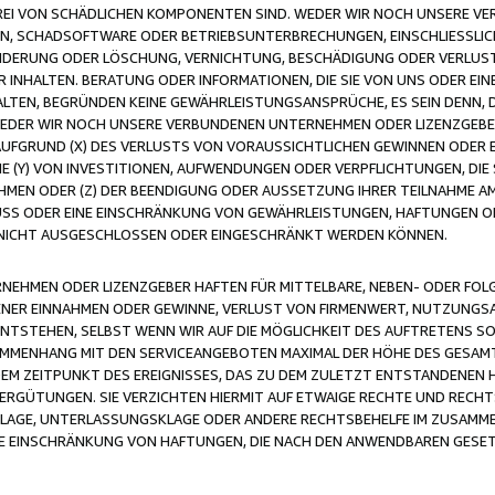
FREI VON SCHÄDLICHEN KOMPONENTEN SIND. WEDER WIR NOCH UNSERE 
VIREN, SCHADSOFTWARE ODER BETRIEBSUNTERBRECHUNGEN, EINSCHLIESSL
ÄNDERUNG ODER LÖSCHUNG, VERNICHTUNG, BESCHÄDIGUNG ODER VERLUST 
INHALTEN. BERATUNG ODER INFORMATIONEN, DIE SIE VON UNS ODER EIN
LTEN, BEGRÜNDEN KEINE GEWÄHRLEISTUNGSANSPRÜCHE, ES SEIN DENN, DI
WEDER WIR NOCH UNSERE VERBUNDENEN UNTERNEHMEN ODER LIZENZGEBE
FGRUND (X) DES VERLUSTS VON VORAUSSICHTLICHEN GEWINNEN ODER 
 (Y) VON INVESTITIONEN, AUFWENDUNGEN ODER VERPFLICHTUNGEN, DIE 
EN ODER (Z) DER BEENDIGUNG ODER AUSSETZUNG IHRER TEILNAHME A
LUSS ODER EINE EINSCHRÄNKUNG VON GEWÄHRLEISTUNGEN, HAFTUNGEN O
NICHT AUSGESCHLOSSEN ODER EINGESCHRÄNKT WERDEN KÖNNEN.
EHMEN ODER LIZENZGEBER HAFTEN FÜR MITTELBARE, NEBEN- ODER FOL
R EINNAHMEN ODER GEWINNE, VERLUST VON FIRMENWERT, NUTZUNGSAU
TSTEHEN, SELBST WENN WIR AUF DIE MÖGLICHKEIT DES AUFTRETENS S
MENHANG MIT DEN SERVICEANGEBOTEN MAXIMAL DER HÖHE DES GESAMT
M ZEITPUNKT DES EREIGNISSES, DAS ZU DEM ZULETZT ENTSTANDENEN 
ERGÜTUNGEN. SIE VERZICHTEN HIERMIT AUF ETWAIGE RECHTE UND RECHT
KLAGE, UNTERLASSUNGSKLAGE ODER ANDERE RECHTSBEHELFE IM ZUSAMME
NE EINSCHRÄNKUNG VON HAFTUNGEN, DIE NACH DEN ANWENDBAREN GESE