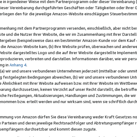
e in irgendeiner Weise mit dem Partnerprogramm oder dieser Vereinbarung (ei
ieser Vereinbarung durchgeführten Geschäften oder Tätigkeiten oder Ihrer 
liegen den für die jeweilige Amazon-Website einschlägigen Steuerbestim
mmenhang mit dem Partnerprogramm versenden, einschließlich, aber nicht be
site und die Nutzer Ihrer Website, die wir im Zusammenhang mit Ihrer Darst
itergeben (beispielsweise dass ein bestimmter Amazon-Kunde vor dem Kauf
uf die Amazon-Website kam, (b) Ihre Website prüfen, überwachen und anderwei
r Website dargestelltes Logo und die auf Ihrer Website dargestellte Impleme
reproduzieren, verbreiten und darstellen. Informationen darüber, wie wir per
ng in
Anhang 4
.
 (a) wir und unsere verbundenen Unternehmen jederzeit (mittelbar oder unmit
ng festgelegten Bedingungen abweichen, (b) wir und unsere verbundenen Unte
 Ähnlichkeit mit Ihrer Website aufweisen bzw. mit Ihrer Website im Wettbewer
barung durchzusetzen, keinen Verzicht auf unser Recht darstellt, die betrof
liche Festlegungen, Aktualisierungen, Handlungen und Zustimmungen, die wi
enommen bzw. erteilt werden und nur wirksam sind, wenn sie schriftlich dur
stimmung von Amazon dürfen Sie diese Vereinbarung weder Kraft Gesetzes no
die Parteien und deren jeweilige Rechtsnachfolger und Abtretungsempfänger 
ngsempfängern durchsetzbar und kommt diesen zugute.