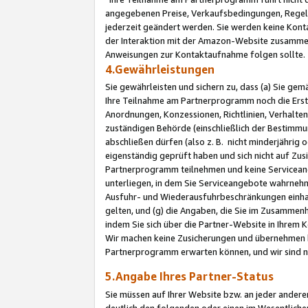
angegebenen Preise, Verkaufsbedingungen, Regeln
jederzeit geändert werden. Sie werden keine Konta
der Interaktion mit der Amazon-Website zusamme
Anweisungen zur Kontaktaufnahme folgen sollte.
4.Gewährleistungen
Sie gewährleisten und sichern zu, dass (a) Sie g
Ihre Teilnahme am Partnerprogramm noch die Erst
Anordnungen, Konzessionen, Richtlinien, Verhalten
zuständigen Behörde (einschließlich der Bestimmu
abschließen dürfen (also z. B. nicht minderjährig
eigenständig geprüft haben und sich nicht auf Zusi
Partnerprogramm teilnehmen und keine Servicean
unterliegen, in dem Sie Serviceangebote wahrneh
Ausfuhr- und Wiederausfuhrbeschränkungen einhal
gelten, und (g) die Angaben, die Sie im Zusammen
indem Sie sich über die Partner-Website in Ihrem
Wir machen keine Zusicherungen und übernehmen 
Partnerprogramm erwarten können, und wir sind n
5.Angabe Ihres Partner-Status
Sie müssen auf Ihrer Website bzw. an jeder ander
deutlich den folgenden oder einen im Wesentlichen