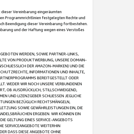
it dieser Vereinbarung eingeräumten
 den Programmrichtlinien festgelegten Rechte und
 nach Beendigung dieser Vereinbarung fortbestehen.
einbarung und der Haftung wegen eines Verstoßes
GEBOTEN WERDEN, SOWIE PARTNER-LINKS,
ALTE VON PRODUKTWERBUNG, UNSERE DOMAIN-
SCHLIESSLICH DER AMAZON-MARKEN) UND DIE
SCHUTZRECHTE, INFORMATIONEN UND INHALTE,
PARTNERPROGRAMMS BEREITGESTELLT ODER
ELLT. WEDER WIR NOCH UNSERE VERBUNDENEN
T, OB AUSDRÜCKLICH, STILLSCHWEIGEND,
MEN UND LIZENZGEBER SCHLIESSEN JEGLICHE
ISTUNGEN BEZÜGLICH RECHTSMÄNGELN,
LETZUNG SOWIE GEWÄHRLEISTUNGEN EIN, DIE
ANDELSBRÄUCHEN ERGEBEN. WIR KÖNNEN EIN
 DIE GELTUNG EINES SERVICE-ANGEBOTS
IE SERVICEANGEBOTE WEITERHIN
ODER DASS DIESE ANGEBOTE OHNE