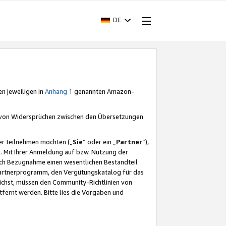
DE
en jeweiligen in
Anhang 1
genannten Amazon-
e von Widersprüchen zwischen den Übersetzungen
er teilnehmen möchten („
Sie
“ oder ein „
Partner
“),
. Mit Ihrer Anmeldung auf bzw. Nutzung der
durch Bezugnahme einen wesentlichen Bestandteil
 Partnerprogramm, den Vergütungskatalog für das
ichst, müssen den Community-Richtlinien von
fernt werden. Bitte lies die Vorgaben und