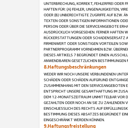
UNTERBRECHUNG, KORREKT, FEHLERFREI ODER 
HAFTEN FÜR: (A) FEHLER, UNGENAUIGKEITEN, 
ODER (B) UNBERECHTIGTE ZUGRIFFE AUF BZW. 
TEXTEN ODER SONSTIGEN INFORMATIONEN ODER 
PERSON ODER ÜBER DIE SERVICEANGEBOTE ERHA
AUSDRÜCKLICH VORGESEHEN. FERNER HAFTEN 
RÜCKERSTATTUNGEN ODER SCHADENSERSATZ AU
FIRMENWERT ODER SONSTIGEN VORTEILEN SOWIE
PARTNERPROGRAMM VORNEHMEN BZW. ÜBERNEHM
DIESES ARTIKELS 7 BEGRÜNDET EINEN AUSSCH
ANWENDBAREN GESETZLICHEN BESTIMMUNGEN 
8.Haftungsbeschränkungen
WEDER WIR NOCH UNSERE VERBUNDENEN UNTERN
SCHÄDEN ODER SCHÄDEN AUFGRUND ENTGANGENE
ZUSAMMENHANG MIT DEN SERVICEANGEBOTEN EN
ENTSPRICHT UNSERE GESAMTHAFTUNG IM ZUSAM
DEM 12-MONATSZEITRAUM UNMITTELBAR VOR DE
GEZAHLTEN ODER NOCH AN SIE ZU ZAHLENDEN V
EINSCHLIESSLICH DES RECHTS AUF ERFÜLLUNGS
BESTIMMUNG DIESES ABSATZES BEGRÜNDET EI
EINGESCHRÄNKT WERDEN KÖNNEN.
9.Haftungsfreistellung