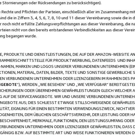
ge Stornierungen oder Rücksendungen zu berücksichtigen).
 Rechte und Pflichten der Parteien, einschließlich aller im Zusammenhang m
 die in Ziffern 3, 4, 5, 6, 7, 8, 10 und 11 dieser Vereinbarung sowie die in
er noch nicht erfüllte Zahlungsverpflichtungen aus dieser Vereinbarung, die
arteien nicht von den bereits entstandenen Verbindlichkeiten aus dieser Ver
gung begangen wurde.
 PRODUKTE UND DIENSTLEISTUNGEN, DIE AUF DER AMAZON-WEBSITE AN
GRAMMIERSCHNITTSTELLE FÜR PRODUKTWERBUNG, DATENFEEDS UND INH
-NAMEN, MARKEN UND LOGOS UNSERER VERBUNDENEN UNTERNEHMEN (EIN
IONEN, MATERIAL, DATEN, BILDER, TEXTE UND SONSTIGE GEWERBLICHE 
EREN VERBUNDENEN UNTERNEHMEN ODER LIZENZGEBERN IM RAHMEN DES 
NGEBOTE
“), WERDEN „WIE BESEHEN“ UND „WIE VERFÜGBAR“ BEREITGEST
CHERUNGEN ODER ÜBERNEHMEN GEWÄHRLEISTUNGEN GLEICH WELCHER AR
ZUG AUF DIE SERVICEANGEBOTE. WIR UND UNSERE VERBUNDENEN UNTERNEH
ANGEBOTE AUS; DIES SCHLIESST ETWAIGE STILLSCHWEIGENDE GEWÄHRLE
LITÄT, EIGNUNG FÜR EINEN BESTIMMTEN VERWENDUNGSZWECK, NICHTVER
OGENHEITEN, DEM ÜBLICHEN GESCHÄFTSVERKEHR, DER LEISTUNG ODER H
 BESCHAFFENHEIT, MERKMALE, FUNKTIONEN, DEN LEISTUNGSUMFANG ODER
VERBUNDENEN UNTERNEHMEN ODER LIZENZGEBER GEWÄHRLEISTEN, DASS D
HGÄNGIG BZW. AUF BESTIMMTE ART UND WEISE FUNKTIONIEREN WERDEN 