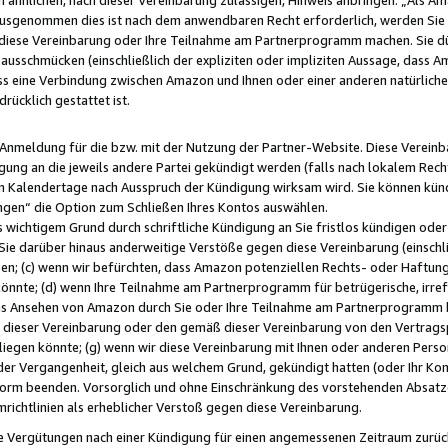
usgenommen dies ist nach dem anwendbaren Recht erforderlich, werden Sie 
f diese Vereinbarung oder Ihre Teilnahme am Partnerprogramm machen. Sie d
usschmücken (einschließlich der expliziten oder impliziten Aussage, dass A
 eine Verbindung zwischen Amazon und Ihnen oder einer anderen natürlichen 
rücklich gestattet ist.
r Anmeldung für die bzw. mit der Nutzung der Partner-Website. Diese Vereinb
gung an die jeweils andere Partei gekündigt werden (falls nach lokalem Rech
n Kalendertage nach Ausspruch der Kündigung wirksam wird. Sie können kündi
ngen“ die Option zum Schließen Ihres Kontos auswählen.
 wichtigem Grund durch schriftliche Kündigung an Sie fristlos kündigen oder I
 Sie darüber hinaus anderweitige Verstöße gegen diese Vereinbarung (einschli
ben; (c) wenn wir befürchten, dass Amazon potenziellen Rechts- oder Haftu
nnte; (d) wenn Ihre Teilnahme am Partnerprogramm für betrügerische, irref
das Ansehen von Amazon durch Sie oder Ihre Teilnahme am Partnerprogramm b
ieser Vereinbarung oder den gemäß dieser Vereinbarung von den Vertragspa
liegen könnte; (g) wenn wir diese Vereinbarung mit Ihnen oder anderen Perso
 der Vergangenheit, gleich aus welchem Grund, gekündigt hatten (oder Ihr Ko
rm beenden. Vorsorglich und ohne Einschränkung des vorstehenden Absatzes
richtlinien als erheblicher Verstoß gegen diese Vereinbarung.
e Vergütungen nach einer Kündigung für einen angemessenen Zeitraum zurückb