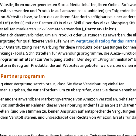
ebsite, Ihren nutzergenerierten Social Media-Inhalten, Ihren Online-Softwar
ebsite verwenden und Produkte auf amazon.co.uk anbieten) (im Folgenden Ihr
-Websites bzw., sofern dies an Ihrem Standort verfügbar ist, einer ander
ite
“) oder (ii) mit der Partner-ID in Alexa Skill (über das Alexa Shopping Ki
estellten markierten Link-Formate verwenden („
Partner-Links
“).
oder sich damit verbinden, um ein Produkt oder Leistungen zu erwerben, di
gütung für qualifizierte Verkäufe, wie im
Vergütungskatalog für das Part
Zur Unterstützung Ihrer Werbung für diese Produkte oder Leistungen können w
linkungs-Tools, Schnittstellen für Anwendungsprogramme, die Alexa-Funktion
Programminhalte
“) zur Verfügung stellen. Der Begriff „Programminhalte“ be
halte in Bezug auf Produkte, die auf Websites angeboten werden, bei denen 
as Partnerprogramm
einer Vergütung setzt voraus, dass Sie diese Vereinbarung einhalten.
ionen zu geben, die wir anfordern, um zu überprüfen, dass Sie diese Vereinba
oder andere anwendbare Marketingverträge von Amazon verstoßen, behalten w
 vor, sämtliche im Rahmen dieser Vereinbarung andernfalls an Sie zahlbare
tellen (und Sie stimmen zu, keinen Anspruch auf entsprechende Vergütungen
 dem Verstoß stehen, und unbeschadet des Rechts von Amazon, Ersatz für 
azu, dass unsere Kunden zu Ihren Kunden werden. Zwischen Ihnen und Amaz