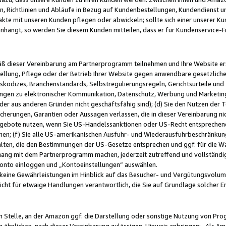
, Richtlinien und Abläufe in Bezug auf Kundenbestellungen, Kundendienst 
kte mit unseren Kunden pflegen oder abwickeln; sollte sich einer unserer Ku
nhängt, so werden Sie diesem Kunden mitteilen, dass er für Kundenservic
emäß dieser Vereinbarung am Partnerprogramm teilnehmen und Ihre Website er
ellung, Pflege oder der Betrieb Ihrer Website gegen anwendbare gesetzlich
skodizes, Branchenstandards, Selbstregulierungsregeln, Gerichtsurteile und 
ngen zu elektronischer Kommunikation, Datenschutz, Werbung und Marketing)
 oder aus anderen Gründen nicht geschäftsfähig sind); (d) Sie den Nutzen de
cherungen, Garantien oder Aussagen verlassen, die in dieser Vereinbarung nich
gebote nutzen, wenn Sie US-Handelssanktionen oder US-Recht entsprechen
men; (f) Sie alle US-amerikanischen Ausfuhr- und Wiederausfuhrbeschränkun
ten, die den Bestimmungen der US-Gesetze entsprechen und ggf. für die Wa
hang mit dem Partnerprogramm machen, jederzeit zutreffend und vollständig 
 Konto einloggen und „Kontoeinstellungen“ auswählen.
keine Gewährleistungen im Hinblick auf das Besucher- und Vergütungsvolu
icht für etwaige Handlungen verantwortlich, die Sie auf Grundlage solcher
en Stelle, an der Amazon ggf. die Darstellung oder sonstige Nutzung von Pr
 ähnlichen, nach dieser Vereinbarung zulässigen, Hinweis anbringen: „Als Ama