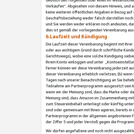
Verkäufen“. Abgesehen von diesem Hinweis, und a
keine weiteren öffentlichen Angaben in Bezug au
Geschäftsbeziehung weder falsch darstellen noch a
und Sie werden weder erklären noch andeuten, dass
dies ist gemäß der vorliegenden Vereinbarung ausd
6.Laufzeit und Kündigung
Die Laufzeit dieser Vereinbarung beginnt mit Ihre
oder aus wichtigem Grund durch schriftliche Kündi
Gerichtswegs), wobei eine solche Kündigung siebe
Ihrem Konto einloggen und unter „Kontoeinstellu
Ferner können wir diese Vereinbarung jederzeit aus
dieser Vereinbarung erheblich verletzen; (b) wenn
Tagen nach unserer Benachrichtigung an Sie behe
Teilnahme am Partnerprogramm ausgesetzt sein kö
wenn wir der Meinung sind, dass die Marke oder 
Meinung sind, dass Amazon im Zusammenhang mit d
zum Steuereinbehalt unterliegt oder künftig unter
sind oder gemeinsam mit Ihnen agieren, bereits in
Partnerprogramm in der allgemein angebotenen Fo
der Ziffer 5 und jeder Verstoß gegen die Programm
Wir dürfen angefallene und noch nicht ausgezahlt