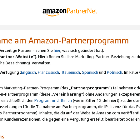
nahme am Amazon-Partnerprogramm
rzeitige Partner - sehen Sie
hier
, was sich geändert hat).
Partner-Website
“). Hier können Sie Ihre Marketing-Partner-Beziehung zu d
iche Bezeichnung) verwalten.
Verfügung :
Englisch
,
Französisch
,
Italienisch
,
Spanisch
und
Polnisch
. Im Fall
erem Marketing-Partner-Programm (das „
Partnerprogramm
“) teilnehmen od
on-Partnerprogramm (diese „
Vereinbarung
“) ohne Änderungen akzeptieren
 einschließlich den
Programmrichtlinien
(wie in Ziffer 12 definiert) zu, die 
raussetzungen für die Teilnahme am Partnerprogramm, die IP-Lizenz für das
s Partnerprogramm). Inhalte, die du auf der Website Amazon.com veröffentl
n Kundenrezensionen, die gegen eine Vergütung erstellt, bearbeitet oder ent
mms