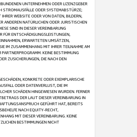
VERBUNDENEN UNTERNEHMEN ODER LIZENZGEBER
ICH STROMAUSFÄLLE ODER SYSTEMABSTÜRZE;
IHRER WEBSITE ODER VON DATEN, BILDERN,
ER ANDEREN NATÜRLICHEN ODER JURISTISCHEN
ESE SIND IN DIESER VEREINBARUNG
R FÜR ENTSCHÄDIGUNGSLEISTUNGEN,
EINNAHMEN, ERWARTETEN UMSÄTZEN,
SIE IM ZUSAMMENHANG MIT IHRER TEILNAHME AM
M PARTNERPROGRAMM. KEINE BESTIMMUNG
DER ZUSICHERUNGEN, DIE NACH DEN
GESCHÄDEN, KONKRETE ODER EXEMPLARISCHE
SFALL ODER DATENVERLUST, DIE IM
OLCHER SCHÄDEN HINGEWIESEN WURDEN. FERNER
BETRAGS DER LAUT DIESER VEREINBARUNG IN
HAFTUNGSANSPRUCH GEFÜHRT HAT, BEREITS
SBEHELFE NACH EQUITY-RECHT,
NHANG MIT DIESER VEREINBARUNG. KEINE
TZLICHEN BESTIMMUNGEN NICHT