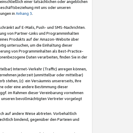
nschließlich einer tatsächlichen oder angeblichen
Geschäftsbeziehung mit uns oder unseren
mungen in
Anhang 3
.
schränkt auf E-Mails, Push- und SMS-Nachrichten.
ellung von Partner-Links und Programminhalten
 eines Produkts auf der Amazon-Website über
tig untersuchen, um die Einhaltung dieser
ntierung von Programminhalten als Best-Practice-
sonenbezogene Daten verarbeiten, finden Sie in der
telbar) Internet-Verkehr (Traffic) anregen können,
rnehmen jederzeit (unmittelbar oder mittelbar)
b stehen, (c) ein Versäumnis unsererseits, Ihre
fene oder eine andere Bestimmung dieser
r ggf. im Rahmen dieser Vereinbarung vornehmen
ch unseren bevollmächtigten Vertreter vorgelegt
ch auf andere Weise abtreten. Vorbehaltlich
rechtlich bindend, gegenüber den Parteien und