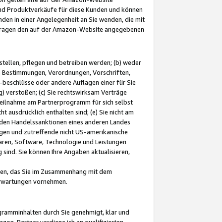
und Produktverkäufe für diese Kunden und können
nden in einer Angelegenheit an Sie wenden, die mit
e-Fragen den auf der Amazon-Website angegebenen
stellen, pflegen und betreiben werden; (b) weder
e Bestimmungen, Verordnungen, Vorschriften,
-beschlüsse oder andere Auflagen einer für Sie
 verstoßen; (c) Sie rechtswirksam Verträge
r Teilnahme am Partnerprogramm für sich selbst
t ausdrücklich enthalten sind; (e) Sie nicht am
den Handelssanktionen eines anderen Landes
gen und zutreffende nicht US-amerikanische
ren, Software, Technologie und Leistungen
sind. Sie können Ihre Angaben aktualisieren,
men, das Sie im Zusammenhang mit dem
 Erwartungen vornehmen.
ogramminhalten durch Sie genehmigt, klar und
zon-Partner verdiene ich an qualifizierten