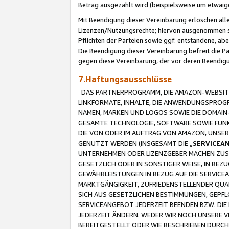
Betrag ausgezahlt wird (beispielsweise um etwai
Mit Beendigung dieser Vereinbarung erlöschen alle
Lizenzen/Nutzungsrechte; hiervon ausgenommen sind
Pflichten der Parteien sowie ggf. entstandene, ab
Die Beendigung dieser Vereinbarung befreit die P
gegen diese Vereinbarung, der vor deren Beendi
7.Haftungsausschlüsse
DAS PARTNERPROGRAMM, DIE AMAZON-WEBSITE,
LINKFORMATE, INHALTE, DIE ANWENDUNGSPRO
NAMEN, MARKEN UND LOGOS SOWIE DIE DOMAIN
GESAMTE TECHNOLOGIE, SOFTWARE SOWIE FUNKT
DIE VON ODER IM AUFTRAG VON AMAZON, UNS
GENUTZT WERDEN (INSGESAMT DIE „
SERVICEA
UNTERNEHMEN ODER LIZENZGEBER MACHEN ZUSI
GESETZLICH ODER IN SONSTIGER WEISE, IN BE
GEWÄHRLEISTUNGEN IN BEZUG AUF DIE SERVICE
MARKTGÄNGIGKEIT, ZUFRIEDENSTELLENDER QUA
SICH AUS GESETZLICHEN BESTIMMUNGEN, GEPFL
SERVICEANGEBOT JEDERZEIT BEENDEN BZW. DIE
JEDERZEIT ÄNDERN. WEDER WIR NOCH UNSERE 
BEREITGESTELLT ODER WIE BESCHRIEBEN DURC