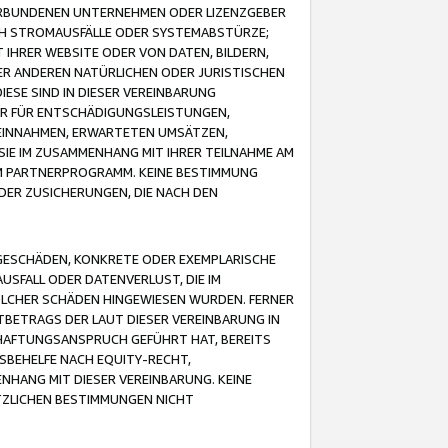
VERBUNDENEN UNTERNEHMEN ODER LIZENZGEBER
ICH STROMAUSFÄLLE ODER SYSTEMABSTÜRZE;
IHRER WEBSITE ODER VON DATEN, BILDERN,
ER ANDEREN NATÜRLICHEN ODER JURISTISCHEN
ESE SIND IN DIESER VEREINBARUNG
R FÜR ENTSCHÄDIGUNGSLEISTUNGEN,
EINNAHMEN, ERWARTETEN UMSÄTZEN,
SIE IM ZUSAMMENHANG MIT IHRER TEILNAHME AM
M PARTNERPROGRAMM. KEINE BESTIMMUNG
DER ZUSICHERUNGEN, DIE NACH DEN
GESCHÄDEN, KONKRETE ODER EXEMPLARISCHE
SFALL ODER DATENVERLUST, DIE IM
OLCHER SCHÄDEN HINGEWIESEN WURDEN. FERNER
BETRAGS DER LAUT DIESER VEREINBARUNG IN
HAFTUNGSANSPRUCH GEFÜHRT HAT, BEREITS
SBEHELFE NACH EQUITY-RECHT,
NHANG MIT DIESER VEREINBARUNG. KEINE
TZLICHEN BESTIMMUNGEN NICHT