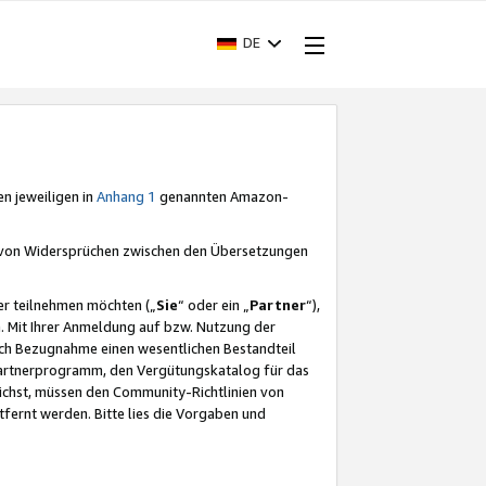
DE
en jeweiligen in
Anhang 1
genannten Amazon-
e von Widersprüchen zwischen den Übersetzungen
er teilnehmen möchten („
Sie
“ oder ein „
Partner
“),
. Mit Ihrer Anmeldung auf bzw. Nutzung der
durch Bezugnahme einen wesentlichen Bestandteil
 Partnerprogramm, den Vergütungskatalog für das
ichst, müssen den Community-Richtlinien von
fernt werden. Bitte lies die Vorgaben und