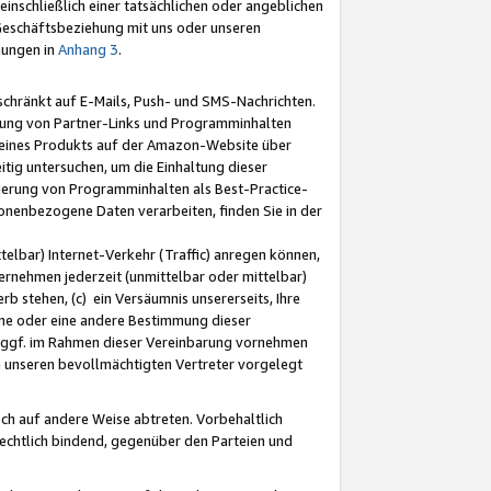
nschließlich einer tatsächlichen oder angeblichen
Geschäftsbeziehung mit uns oder unseren
mungen in
Anhang 3
.
schränkt auf E-Mails, Push- und SMS-Nachrichten.
ellung von Partner-Links und Programminhalten
 eines Produkts auf der Amazon-Website über
tig untersuchen, um die Einhaltung dieser
ntierung von Programminhalten als Best-Practice-
sonenbezogene Daten verarbeiten, finden Sie in der
telbar) Internet-Verkehr (Traffic) anregen können,
rnehmen jederzeit (unmittelbar oder mittelbar)
b stehen, (c) ein Versäumnis unsererseits, Ihre
fene oder eine andere Bestimmung dieser
r ggf. im Rahmen dieser Vereinbarung vornehmen
ch unseren bevollmächtigten Vertreter vorgelegt
ch auf andere Weise abtreten. Vorbehaltlich
rechtlich bindend, gegenüber den Parteien und