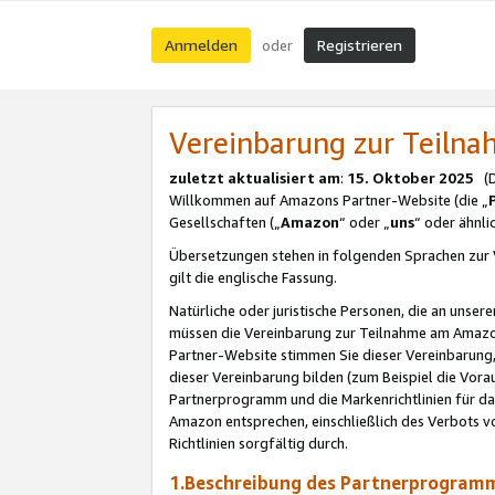
Anmelden
Registrieren
oder
Vereinbarung zur Teil
zuletzt aktualisiert am
:
15. Oktober 2025
(De
Willkommen auf Amazons Partner-Website (die „
Gesellschaften („
Amazon
“ oder „
uns
“ oder ähnl
Übersetzungen stehen in folgenden Sprachen zur 
gilt die englische Fassung.
Natürliche oder juristische Personen, die an uns
müssen die Vereinbarung zur Teilnahme am Amaz
Partner-Website stimmen Sie dieser Vereinbarung,
dieser Vereinbarung bilden (zum Beispiel die Vo
Partnerprogramm und die Markenrichtlinien für da
Amazon entsprechen, einschließlich des Verbots vo
Richtlinien sorgfältig durch.
1.Beschreibung des Partnerprogra