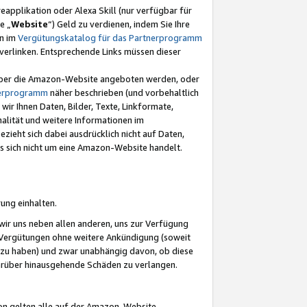
eapplikation oder Alexa Skill (nur verfügbar für
e „
Website
“) Geld zu verdienen, indem Sie Ihre
en im
Vergütungskatalog für das Partnerprogramm
t) verlinken. Entsprechende Links müssen dieser
e über die Amazon-Website angeboten werden, oder
nerprogramm
näher beschrieben (und vorbehaltlich
ir Ihnen Daten, Bilder, Texte, Linkformate,
alität und weitere Informationen im
zieht sich dabei ausdrücklich nicht auf Daten,
es sich nicht um eine Amazon-Website handelt.
rung einhalten.
ir uns neben allen anderen, uns zur Verfügung
n Vergütungen ohne weitere Ankündigung (soweit
 zu haben) und zwar unabhängig davon, ob diese
darüber hinausgehende Schäden zu verlangen.
on gelten alle auf der Amazon-Website