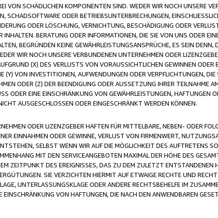
FREI VON SCHÄDLICHEN KOMPONENTEN SIND. WEDER WIR NOCH UNSERE 
VIREN, SCHADSOFTWARE ODER BETRIEBSUNTERBRECHUNGEN, EINSCHLIESSL
ÄNDERUNG ODER LÖSCHUNG, VERNICHTUNG, BESCHÄDIGUNG ODER VERLUST 
INHALTEN. BERATUNG ODER INFORMATIONEN, DIE SIE VON UNS ODER EIN
LTEN, BEGRÜNDEN KEINE GEWÄHRLEISTUNGSANSPRÜCHE, ES SEIN DENN, DI
WEDER WIR NOCH UNSERE VERBUNDENEN UNTERNEHMEN ODER LIZENZGEBE
FGRUND (X) DES VERLUSTS VON VORAUSSICHTLICHEN GEWINNEN ODER 
 (Y) VON INVESTITIONEN, AUFWENDUNGEN ODER VERPFLICHTUNGEN, DIE 
EN ODER (Z) DER BEENDIGUNG ODER AUSSETZUNG IHRER TEILNAHME A
LUSS ODER EINE EINSCHRÄNKUNG VON GEWÄHRLEISTUNGEN, HAFTUNGEN O
NICHT AUSGESCHLOSSEN ODER EINGESCHRÄNKT WERDEN KÖNNEN.
EHMEN ODER LIZENZGEBER HAFTEN FÜR MITTELBARE, NEBEN- ODER FOL
R EINNAHMEN ODER GEWINNE, VERLUST VON FIRMENWERT, NUTZUNGSAU
TSTEHEN, SELBST WENN WIR AUF DIE MÖGLICHKEIT DES AUFTRETENS S
MENHANG MIT DEN SERVICEANGEBOTEN MAXIMAL DER HÖHE DES GESAMT
M ZEITPUNKT DES EREIGNISSES, DAS ZU DEM ZULETZT ENTSTANDENEN 
ERGÜTUNGEN. SIE VERZICHTEN HIERMIT AUF ETWAIGE RECHTE UND RECHT
KLAGE, UNTERLASSUNGSKLAGE ODER ANDERE RECHTSBEHELFE IM ZUSAMME
NE EINSCHRÄNKUNG VON HAFTUNGEN, DIE NACH DEN ANWENDBAREN GESE