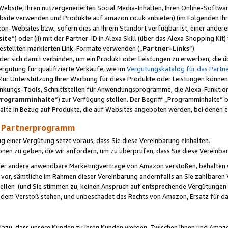
ebsite, Ihren nutzergenerierten Social Media-Inhalten, Ihren Online-Softwar
ebsite verwenden und Produkte auf amazon.co.uk anbieten) (im Folgenden Ihr
-Websites bzw., sofern dies an Ihrem Standort verfügbar ist, einer ander
ite
“) oder (ii) mit der Partner-ID in Alexa Skill (über das Alexa Shopping Ki
estellten markierten Link-Formate verwenden („
Partner-Links
“).
oder sich damit verbinden, um ein Produkt oder Leistungen zu erwerben, di
gütung für qualifizierte Verkäufe, wie im
Vergütungskatalog für das Part
Zur Unterstützung Ihrer Werbung für diese Produkte oder Leistungen können w
linkungs-Tools, Schnittstellen für Anwendungsprogramme, die Alexa-Funktion
Programminhalte
“) zur Verfügung stellen. Der Begriff „Programminhalte“ be
halte in Bezug auf Produkte, die auf Websites angeboten werden, bei denen 
as Partnerprogramm
einer Vergütung setzt voraus, dass Sie diese Vereinbarung einhalten.
ionen zu geben, die wir anfordern, um zu überprüfen, dass Sie diese Vereinba
oder andere anwendbare Marketingverträge von Amazon verstoßen, behalten w
 vor, sämtliche im Rahmen dieser Vereinbarung andernfalls an Sie zahlbare
tellen (und Sie stimmen zu, keinen Anspruch auf entsprechende Vergütungen
 dem Verstoß stehen, und unbeschadet des Rechts von Amazon, Ersatz für 
azu, dass unsere Kunden zu Ihren Kunden werden. Zwischen Ihnen und Amaz