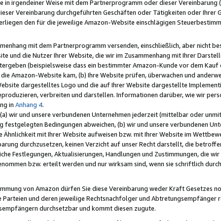
e in irgendeiner Weise mit dem Partnerprogramm oder dieser Vereinbarung (ei
ieser Vereinbarung durchgeführten Geschäften oder Tätigkeiten oder Ihrer 
liegen den für die jeweilige Amazon-Website einschlägigen Steuerbestim
mmenhang mit dem Partnerprogramm versenden, einschließlich, aber nicht be
site und die Nutzer Ihrer Website, die wir im Zusammenhang mit Ihrer Darst
itergeben (beispielsweise dass ein bestimmter Amazon-Kunde vor dem Kauf
uf die Amazon-Website kam, (b) Ihre Website prüfen, überwachen und anderwei
r Website dargestelltes Logo und die auf Ihrer Website dargestellte Impleme
reproduzieren, verbreiten und darstellen. Informationen darüber, wie wir per
ng in
Anhang 4
.
 (a) wir und unsere verbundenen Unternehmen jederzeit (mittelbar oder unmit
ng festgelegten Bedingungen abweichen, (b) wir und unsere verbundenen Unte
 Ähnlichkeit mit Ihrer Website aufweisen bzw. mit Ihrer Website im Wettbewer
barung durchzusetzen, keinen Verzicht auf unser Recht darstellt, die betrof
liche Festlegungen, Aktualisierungen, Handlungen und Zustimmungen, die wi
enommen bzw. erteilt werden und nur wirksam sind, wenn sie schriftlich dur
stimmung von Amazon dürfen Sie diese Vereinbarung weder Kraft Gesetzes no
die Parteien und deren jeweilige Rechtsnachfolger und Abtretungsempfänger 
ngsempfängern durchsetzbar und kommt diesen zugute.