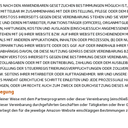
 NACH DEN ANWENDBAREN GESETZLICHEN BESTIMMUNGEN MÖGLICH IST, S
MITTELBAR IM ZUSAMMENHANG MIT DER ERSTELLUNG, PFLEGE ODER DEM BE
ERSTOSS IHRERSEITS GEGEN DIESE VEREINBARUNG STEHEN UND SIE VERP
UND DEREN MITARBEITER, FUNKTIONSTRÄGER (OFFICERS), ORGANMITGLI
N, HAFTUNGEN, KOSTEN UND AUSLAGEN (EINSCHLIESSLICH ANGEMESSENE
HEN MIT (A) IHRER WEBSITE BZW. AUF IHRER WEBSITE ERSCHEINENDEM M
LS MIT ANDEREN APPLIKATIONEN, INHALTEN ODER PROZESSEN, (B) DER 
RMARKTUNG IHRER WEBSITE ODER DES GGF. AUF ODER INNERHALB IHRER W
ABHÄNGIG DAVON, OB DIESE NUTZUNG GEMÄSS DIESER VEREINBARUNG B
EINEM VERSTOSS IHRERSEITS GEGEN EINE BESTIMMUNG DIESER VEREINBARU
D ZOLLABGABEN ODER MIT DER EINTREIBUNG, ZAHLUNG ODER DEM AUSBLEI
FÜLLUNG DER STEUERREGISTRIERUNGSVERPFLICHTUNGEN ODER ZOLLVERPF
W. SEITENS IHRER MITARBEITER ODER AUFTRAGNEHMER. WIR UND UNSERE
ES MANDAT GERICHTLICHE SCHRITTE EINLEITEN UND JEDE PROZESSUALE 
GEN, ODER UM RECHTE AUCH ZUM ZWECK DER DURCHSETZUNG DIESES AR
ilegung
endeiner Weise mit dem Partnerprogramm oder dieser Vereinbarung (einschließl
ieser Vereinbarung durchgeführten Geschäften oder Tätigkeiten oder Ihrer 
iegt den für die jeweilige Amazon-Website einschlägigen Bestimmungen z