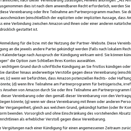
usgenommen dies ist nach dem anwendbaren Recht erforderlich, werden Sie 
f diese Vereinbarung oder Ihre Teilnahme am Partnerprogramm machen. Sie d
usschmücken (einschließlich der expliziten oder impliziten Aussage, dass A
 eine Verbindung zwischen Amazon und Ihnen oder einer anderen natürlichen 
rücklich gestattet ist.
r Anmeldung für die bzw. mit der Nutzung der Partner-Website. Diese Vereinb
gung an die jeweils andere Partei gekündigt werden (falls nach lokalem Rech
n Kalendertage nach Ausspruch der Kündigung wirksam wird. Sie können kündi
ngen“ die Option zum Schließen Ihres Kontos auswählen.
 wichtigem Grund durch schriftliche Kündigung an Sie fristlos kündigen oder I
 Sie darüber hinaus anderweitige Verstöße gegen diese Vereinbarung (einschli
ben; (c) wenn wir befürchten, dass Amazon potenziellen Rechts- oder Haftu
nnte; (d) wenn Ihre Teilnahme am Partnerprogramm für betrügerische, irref
das Ansehen von Amazon durch Sie oder Ihre Teilnahme am Partnerprogramm b
ieser Vereinbarung oder den gemäß dieser Vereinbarung von den Vertragspa
liegen könnte; (g) wenn wir diese Vereinbarung mit Ihnen oder anderen Perso
 der Vergangenheit, gleich aus welchem Grund, gekündigt hatten (oder Ihr Ko
rm beenden. Vorsorglich und ohne Einschränkung des vorstehenden Absatzes
richtlinien als erheblicher Verstoß gegen diese Vereinbarung.
e Vergütungen nach einer Kündigung für einen angemessenen Zeitraum zurückb