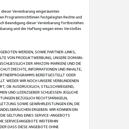
it dieser Vereinbarung eingeräumten
 den Programmrichtlinien festgelegten Rechte und
 nach Beendigung dieser Vereinbarung fortbestehen.
einbarung und der Haftung wegen eines Verstoßes
GEBOTEN WERDEN, SOWIE PARTNER-LINKS,
ALTE VON PRODUKTWERBUNG, UNSERE DOMAIN-
SCHLIESSLICH DER AMAZON-MARKEN) UND DIE
SCHUTZRECHTE, INFORMATIONEN UND INHALTE,
PARTNERPROGRAMMS BEREITGESTELLT ODER
ELLT. WEDER WIR NOCH UNSERE VERBUNDENEN
T, OB AUSDRÜCKLICH, STILLSCHWEIGEND,
MEN UND LIZENZGEBER SCHLIESSEN JEGLICHE
ISTUNGEN BEZÜGLICH RECHTSMÄNGELN,
LETZUNG SOWIE GEWÄHRLEISTUNGEN EIN, DIE
ANDELSBRÄUCHEN ERGEBEN. WIR KÖNNEN EIN
 DIE GELTUNG EINES SERVICE-ANGEBOTS
IE SERVICEANGEBOTE WEITERHIN
ODER DASS DIESE ANGEBOTE OHNE