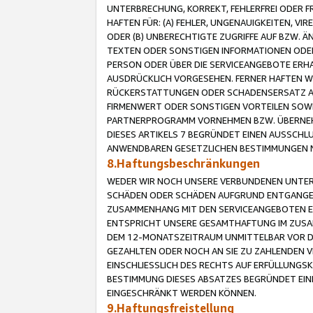
UNTERBRECHUNG, KORREKT, FEHLERFREI ODER 
HAFTEN FÜR: (A) FEHLER, UNGENAUIGKEITEN, 
ODER (B) UNBERECHTIGTE ZUGRIFFE AUF BZW. 
TEXTEN ODER SONSTIGEN INFORMATIONEN ODER 
PERSON ODER ÜBER DIE SERVICEANGEBOTE ERHA
AUSDRÜCKLICH VORGESEHEN. FERNER HAFTEN 
RÜCKERSTATTUNGEN ODER SCHADENSERSATZ AU
FIRMENWERT ODER SONSTIGEN VORTEILEN SOWIE
PARTNERPROGRAMM VORNEHMEN BZW. ÜBERNEHM
DIESES ARTIKELS 7 BEGRÜNDET EINEN AUSSCH
ANWENDBAREN GESETZLICHEN BESTIMMUNGEN 
8.Haftungsbeschränkungen
WEDER WIR NOCH UNSERE VERBUNDENEN UNTERN
SCHÄDEN ODER SCHÄDEN AUFGRUND ENTGANGENE
ZUSAMMENHANG MIT DEN SERVICEANGEBOTEN EN
ENTSPRICHT UNSERE GESAMTHAFTUNG IM ZUSAM
DEM 12-MONATSZEITRAUM UNMITTELBAR VOR DE
GEZAHLTEN ODER NOCH AN SIE ZU ZAHLENDEN V
EINSCHLIESSLICH DES RECHTS AUF ERFÜLLUNGS
BESTIMMUNG DIESES ABSATZES BEGRÜNDET EI
EINGESCHRÄNKT WERDEN KÖNNEN.
9.Haftungsfreistellung