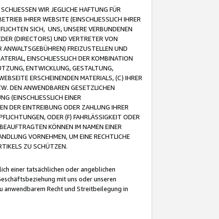
CHLIESSEN WIR JEGLICHE HAFTUNG FÜR
TRIEB IHRER WEBSITE (EINSCHLIESSLICH IHRER
FLICHTEN SICH, UNS, UNSERE VERBUNDENEN
EDER (DIRECTORS) UND VERTRETER VON
R ANWALTSGEBÜHREN) FREIZUSTELLEN UND
ATERIAL, EINSCHLIESSLICH DER KOMBINATION
NUTZUNG, ENTWICKLUNG, GESTALTUNG,
EBSEITE ERSCHEINENDEN MATERIALS, (C) IHRER
ZW. DEN ANWENDBAREN GESETZLICHEN
NG (EINSCHLIESSLICH EINER
BEN DER EINTREIBUNG ODER ZAHLUNG IHRER
LICHTUNGEN, ODER (F) FAHRLÄSSIGKEIT ODER
 BEAUFTRAGTEN KÖNNEN IM NAMEN EINER
HANDLUNG VORNEHMEN, UM EINE RECHTLICHE
TIKELS ZU SCHÜTZEN.
ich einer tatsächlichen oder angeblichen
Geschäftsbeziehung mit uns oder unseren
u anwendbarem Recht und Streitbeilegung in