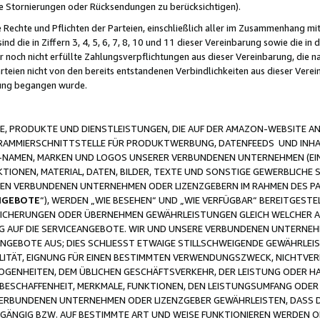
ge Stornierungen oder Rücksendungen zu berücksichtigen).
 Rechte und Pflichten der Parteien, einschließlich aller im Zusammenhang m
 die in Ziffern 3, 4, 5, 6, 7, 8, 10 und 11 dieser Vereinbarung sowie die in
er noch nicht erfüllte Zahlungsverpflichtungen aus dieser Vereinbarung, die
arteien nicht von den bereits entstandenen Verbindlichkeiten aus dieser Ver
gung begangen wurde.
 PRODUKTE UND DIENSTLEISTUNGEN, DIE AUF DER AMAZON-WEBSITE AN
GRAMMIERSCHNITTSTELLE FÜR PRODUKTWERBUNG, DATENFEEDS UND INH
-NAMEN, MARKEN UND LOGOS UNSERER VERBUNDENEN UNTERNEHMEN (EIN
IONEN, MATERIAL, DATEN, BILDER, TEXTE UND SONSTIGE GEWERBLICHE 
EREN VERBUNDENEN UNTERNEHMEN ODER LIZENZGEBERN IM RAHMEN DES 
NGEBOTE
“), WERDEN „WIE BESEHEN“ UND „WIE VERFÜGBAR“ BEREITGEST
CHERUNGEN ODER ÜBERNEHMEN GEWÄHRLEISTUNGEN GLEICH WELCHER AR
ZUG AUF DIE SERVICEANGEBOTE. WIR UND UNSERE VERBUNDENEN UNTERNEH
ANGEBOTE AUS; DIES SCHLIESST ETWAIGE STILLSCHWEIGENDE GEWÄHRLE
LITÄT, EIGNUNG FÜR EINEN BESTIMMTEN VERWENDUNGSZWECK, NICHTVER
OGENHEITEN, DEM ÜBLICHEN GESCHÄFTSVERKEHR, DER LEISTUNG ODER H
 BESCHAFFENHEIT, MERKMALE, FUNKTIONEN, DEN LEISTUNGSUMFANG ODER
VERBUNDENEN UNTERNEHMEN ODER LIZENZGEBER GEWÄHRLEISTEN, DASS D
HGÄNGIG BZW. AUF BESTIMMTE ART UND WEISE FUNKTIONIEREN WERDEN 