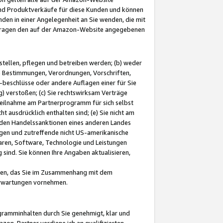
und Produktverkäufe für diese Kunden und können
nden in einer Angelegenheit an Sie wenden, die mit
e-Fragen den auf der Amazon-Website angegebenen
stellen, pflegen und betreiben werden; (b) weder
e Bestimmungen, Verordnungen, Vorschriften,
-beschlüsse oder andere Auflagen einer für Sie
 verstoßen; (c) Sie rechtswirksam Verträge
r Teilnahme am Partnerprogramm für sich selbst
t ausdrücklich enthalten sind; (e) Sie nicht am
den Handelssanktionen eines anderen Landes
gen und zutreffende nicht US-amerikanische
ren, Software, Technologie und Leistungen
sind. Sie können Ihre Angaben aktualisieren,
men, das Sie im Zusammenhang mit dem
 Erwartungen vornehmen.
ogramminhalten durch Sie genehmigt, klar und
zon-Partner verdiene ich an qualifizierten