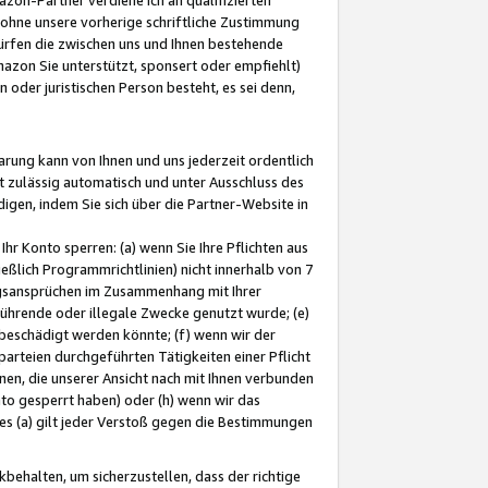
ohne unsere vorherige schriftliche Zustimmung
ürfen die zwischen uns und Ihnen bestehende
mazon Sie unterstützt, sponsert oder empfiehlt)
oder juristischen Person besteht, es sei denn,
arung kann von Ihnen und uns jederzeit ordentlich
t zulässig automatisch und unter Ausschluss des
gen, indem Sie sich über die Partner-Website in
hr Konto sperren: (a) wenn Sie Ihre Pflichten aus
eßlich Programmrichtlinien) nicht innerhalb von 7
ngsansprüchen im Zusammenhang mit Ihrer
ührende oder illegale Zwecke genutzt wurde; (e)
eschädigt werden könnte; (f) wenn wir der
rteien durchgeführten Tätigkeiten einer Pflicht
nen, die unserer Ansicht nach mit Ihnen verbunden
nto gesperrt haben) oder (h) wenn wir das
 (a) gilt jeder Verstoß gegen die Bestimmungen
ehalten, um sicherzustellen, dass der richtige