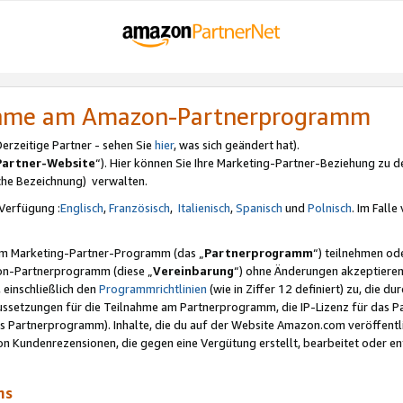
nahme am Amazon-Partnerprogramm
rzeitige Partner - sehen Sie
hier
, was sich geändert hat).
Partner-Website
“). Hier können Sie Ihre Marketing-Partner-Beziehung zu d
iche Bezeichnung) verwalten.
Verfügung :
Englisch
,
Französisch
,
Italienisch
,
Spanisch
und
Polnisch
. Im Fall
erem Marketing-Partner-Programm (das „
Partnerprogramm
“) teilnehmen od
on-Partnerprogramm (diese „
Vereinbarung
“) ohne Änderungen akzeptieren
 einschließlich den
Programmrichtlinien
(wie in Ziffer 12 definiert) zu, die 
raussetzungen für die Teilnahme am Partnerprogramm, die IP-Lizenz für das
s Partnerprogramm). Inhalte, die du auf der Website Amazon.com veröffentl
n Kundenrezensionen, die gegen eine Vergütung erstellt, bearbeitet oder ent
mms