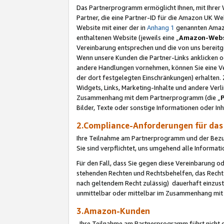
Das Partnerprogramm ermöglicht Ihnen, mit Ihrer W
Partner, die eine Partner-ID für die Amazon UK W
Website mit einer der in
Anhang 1
genannten Amazon
enthaltenen Website (jeweils eine „
Amazon-Webs
Vereinbarung entsprechen und die von uns bereitg
Wenn unsere Kunden die Partner-Links anklicken 
andere Handlungen vornehmen, können Sie eine Ver
der dort festgelegten Einschränkungen) erhalten. 
Widgets, Links, Marketing-Inhalte und andere Ver
Zusammenhang mit dem Partnerprogramm (die „
Bilder, Texte oder sonstige Informationen oder In
2.Compliance-Anforderungen für d
Ihre Teilnahme am Partnerprogramm und der Bezug 
Sie sind verpflichtet, uns umgehend alle Informat
Für den Fall, dass Sie gegen diese Vereinbarung 
stehenden Rechten und Rechtsbehelfen, das Recht
nach geltendem Recht zulässig) dauerhaft einzus
unmittelbar oder mittelbar im Zusammenhang mit
3.Amazon-Kunden
Ihre Teilnahme am Partnerprogramm führt nicht d