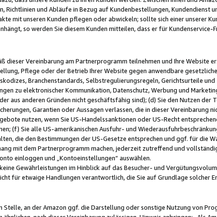
, Richtlinien und Abläufe in Bezug auf Kundenbestellungen, Kundendienst 
kte mit unseren Kunden pflegen oder abwickeln; sollte sich einer unserer Ku
nhängt, so werden Sie diesem Kunden mitteilen, dass er für Kundenservic
emäß dieser Vereinbarung am Partnerprogramm teilnehmen und Ihre Website er
ellung, Pflege oder der Betrieb Ihrer Website gegen anwendbare gesetzlich
skodizes, Branchenstandards, Selbstregulierungsregeln, Gerichtsurteile und 
ngen zu elektronischer Kommunikation, Datenschutz, Werbung und Marketing)
 oder aus anderen Gründen nicht geschäftsfähig sind); (d) Sie den Nutzen de
cherungen, Garantien oder Aussagen verlassen, die in dieser Vereinbarung nich
gebote nutzen, wenn Sie US-Handelssanktionen oder US-Recht entsprechen
men; (f) Sie alle US-amerikanischen Ausfuhr- und Wiederausfuhrbeschränkun
ten, die den Bestimmungen der US-Gesetze entsprechen und ggf. für die Wa
hang mit dem Partnerprogramm machen, jederzeit zutreffend und vollständig 
 Konto einloggen und „Kontoeinstellungen“ auswählen.
keine Gewährleistungen im Hinblick auf das Besucher- und Vergütungsvolu
icht für etwaige Handlungen verantwortlich, die Sie auf Grundlage solcher
en Stelle, an der Amazon ggf. die Darstellung oder sonstige Nutzung von Pr
 ähnlichen, nach dieser Vereinbarung zulässigen, Hinweis anbringen: „Als Ama