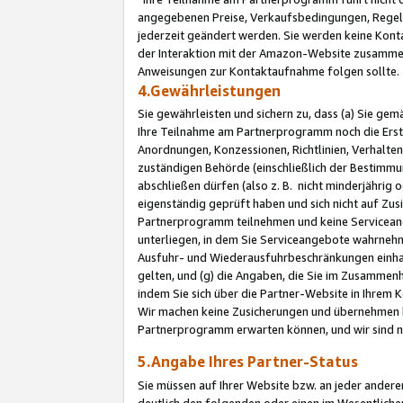
angegebenen Preise, Verkaufsbedingungen, Regeln
jederzeit geändert werden. Sie werden keine Konta
der Interaktion mit der Amazon-Website zusamme
Anweisungen zur Kontaktaufnahme folgen sollte.
4.Gewährleistungen
Sie gewährleisten und sichern zu, dass (a) Sie g
Ihre Teilnahme am Partnerprogramm noch die Erst
Anordnungen, Konzessionen, Richtlinien, Verhalten
zuständigen Behörde (einschließlich der Bestimmu
abschließen dürfen (also z. B. nicht minderjährig
eigenständig geprüft haben und sich nicht auf Zusi
Partnerprogramm teilnehmen und keine Servicean
unterliegen, in dem Sie Serviceangebote wahrneh
Ausfuhr- und Wiederausfuhrbeschränkungen einhal
gelten, und (g) die Angaben, die Sie im Zusammen
indem Sie sich über die Partner-Website in Ihrem
Wir machen keine Zusicherungen und übernehmen 
Partnerprogramm erwarten können, und wir sind n
5.Angabe Ihres Partner-Status
Sie müssen auf Ihrer Website bzw. an jeder ander
deutlich den folgenden oder einen im Wesentlichen