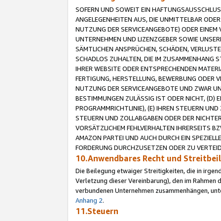
SOFERN UND SOWEIT EIN HAFTUNGSAUSSCHLUSS
ANGELEGENHEITEN AUS, DIE UNMITTELBAR ODER 
NUTZUNG DER SERVICEANGEBOTE) ODER EINEM V
UNTERNEHMEN UND LIZENZGEBER SOWIE UNSERE 
SÄMTLICHEN ANSPRÜCHEN, SCHÄDEN, VERLUSTE
SCHADLOS ZUHALTEN, DIE IM ZUSAMMENHANG STE
IHRER WEBSITE ODER ENTSPRECHENDEN MATERIA
FERTIGUNG, HERSTELLUNG, BEWERBUNG ODER VE
NUTZUNG DER SERVICEANGEBOTE UND ZWAR UN
BESTIMMUNGEN ZULÄSSIG IST ODER NICHT, (D) 
PROGRAMMRICHTLINIE), (E) IHREN STEUERN UN
STEUERN UND ZOLLABGABEN ODER DER NICHTER
VORSÄTZLICHEM FEHLVERHALTEN IHRERSEITS BZ
AMAZON PARTEI UND AUCH DURCH EIN SPEZIELL
FORDERUNG DURCHZUSETZEN ODER ZU VERTEIDI
10.Anwendbares Recht und Streitbe
Die Beilegung etwaiger Streitigkeiten, die in irg
Verletzung dieser Vereinbarung), den im Rahmen d
verbundenen Unternehmen zusammenhängen, unterl
Anhang 2
.
11.Steuern