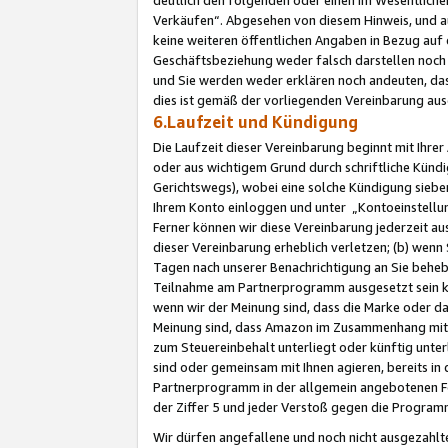
Verkäufen“. Abgesehen von diesem Hinweis, und a
keine weiteren öffentlichen Angaben in Bezug au
Geschäftsbeziehung weder falsch darstellen noch a
und Sie werden weder erklären noch andeuten, dass
dies ist gemäß der vorliegenden Vereinbarung ausd
6.Laufzeit und Kündigung
Die Laufzeit dieser Vereinbarung beginnt mit Ihre
oder aus wichtigem Grund durch schriftliche Kündi
Gerichtswegs), wobei eine solche Kündigung siebe
Ihrem Konto einloggen und unter „Kontoeinstellu
Ferner können wir diese Vereinbarung jederzeit aus
dieser Vereinbarung erheblich verletzen; (b) wenn
Tagen nach unserer Benachrichtigung an Sie behe
Teilnahme am Partnerprogramm ausgesetzt sein kö
wenn wir der Meinung sind, dass die Marke oder 
Meinung sind, dass Amazon im Zusammenhang mit d
zum Steuereinbehalt unterliegt oder künftig unter
sind oder gemeinsam mit Ihnen agieren, bereits in
Partnerprogramm in der allgemein angebotenen Fo
der Ziffer 5 und jeder Verstoß gegen die Programm
Wir dürfen angefallene und noch nicht ausgezahlt