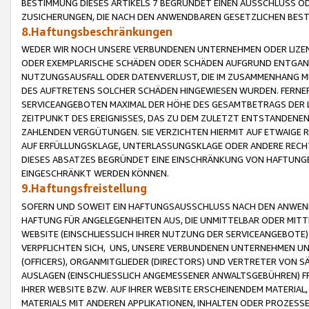
BESTIMMUNG DIESES ARTIKELS 7 BEGRÜNDET EINEN AUSSCHLUSS 
ZUSICHERUNGEN, DIE NACH DEN ANWENDBAREN GESETZLICHEN BE
8.Haftungsbeschränkungen
WEDER WIR NOCH UNSERE VERBUNDENEN UNTERNEHMEN ODER LIZEN
ODER EXEMPLARISCHE SCHÄDEN ODER SCHÄDEN AUFGRUND ENTGANG
NUTZUNGSAUSFALL ODER DATENVERLUST, DIE IM ZUSAMMENHANG MI
DES AUFTRETENS SOLCHER SCHÄDEN HINGEWIESEN WURDEN. FERN
SERVICEANGEBOTEN MAXIMAL DER HÖHE DES GESAMTBETRAGS DER 
ZEITPUNKT DES EREIGNISSES, DAS ZU DEM ZULETZT ENTSTANDENE
ZAHLENDEN VERGÜTUNGEN. SIE VERZICHTEN HIERMIT AUF ETWAIGE 
AUF ERFÜLLUNGSKLAGE, UNTERLASSUNGSKLAGE ODER ANDERE RECHT
DIESES ABSATZES BEGRÜNDET EINE EINSCHRÄNKUNG VON HAFTUNG
EINGESCHRÄNKT WERDEN KÖNNEN.
9.Haftungsfreistellung
SOFERN UND SOWEIT EIN HAFTUNGSAUSSCHLUSS NACH DEN ANWENDB
HAFTUNG FÜR ANGELEGENHEITEN AUS, DIE UNMITTELBAR ODER MITT
WEBSITE (EINSCHLIESSLICH IHRER NUTZUNG DER SERVICEANGEBOTE)
VERPFLICHTEN SICH, UNS, UNSERE VERBUNDENEN UNTERNEHMEN UN
(OFFICERS), ORGANMITGLIEDER (DIRECTORS) UND VERTRETER VON 
AUSLAGEN (EINSCHLIESSLICH ANGEMESSENER ANWALTSGEBÜHREN) FR
IHRER WEBSITE BZW. AUF IHRER WEBSITE ERSCHEINENDEM MATERIAL
MATERIALS MIT ANDEREN APPLIKATIONEN, INHALTEN ODER PROZESSE