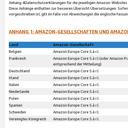
Anhang 4Datenschutzerklärungen für die jeweiligen Amazon-Websites
Diese Anhänge enthalten zur besseren Übersicht Übersetzungen. Sofe
vorgeschrieben ist, gilt im Falle von Abweichungen die englische Fass
ANHANG 1: AMAZON-GESELLSCHAFTEN UND AMAZO
Land
Amazon-Gesellschaft
Belgien
Amazon Europe Core S.à r.l.
Frankreich
Amazon Europe Core S.à r.l.(oder Amazon Fr
entsprechend der Mitteilung)
Deutschland
Amazon Europe Core S.à r.l.
Irland
Amazon Europe Core S.à r.l.
Italien
Amazon Europe Core S.à r.l.
Niederlande
Amazon Europe Core S.à r.l.
Polen
Amazon Europe Core S.à r.l.
Spanien
Amazon Europe Core S.à r.l.
Schweden
Amazon Europe Core S.à r.l.
Vereinigtes Königreich
Amazon Europe Core S.à r.l.