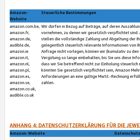
Amazon-
Steuerliche Bestimmungen
Website
amazon.com.be,
Wir dürfen in Bezug auf Beträge, auf deren Auszahlun
amazon.fr,
vornehmen, zu denen wir gesetzlich verpflichtet sind
amazon.de,
stellen die vollständige Zahlung und Abgeltung der 
audible.de,
gelegentlich steuerlich relevante Informationen von I
amazon.ie
Anfrage nicht vorlegen, können wir (kumulativ zu de
amazon.it,
Vergütung so lange einbehalten, bis Sie uns diese Inf
amazon.nl,
dass wir Sie betreffend nicht zur Einholung steuerlich 
amazon.pl,
könnten Sie gesetzlich verpflichtet sein, Amazon Meh
amazon.es,
Anforderungen an eine gültige MwSt.-Rechnung erfüllt
amazon.se,
zahlen.
amazon.co.uk,
audible.co.uk
ANHANG 4: DATENSCHUTZERKLÄRUNG FÜR DIE JEWE
Amazon-Website
Datenschutz