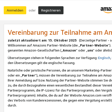
Anmelden
Registrieren
oder
Vereinbarung zur Teilnahme am 
zuletzt aktualisiert am
:
15. Oktober 2025
(Derzeitige Partner - 
Willkommen auf Amazons Partner-Website (die „
Partner-Website
“)
genannten Amazon-Gesellschaften („
Amazon
“ oder „
uns
“ oder ähnli
Übersetzungen stehen in folgenden Sprachen zur Verfügung :
Englisch
,
den Übersetzungen gilt die englische Fassung.
Natürliche oder juristische Personen, die an unserem Marketing-Partn
oder ein „
Partner
“), müssen die Vereinbarung zur Teilnahme am Ama
Ihrer Anmeldung auf bzw. Nutzung der Partner-Website stimmen Sie die
zu, die durch Bezugnahme einen wesentlichen Bestandteil dieser Verei
Partnerprogramm, die IP-Lizenz für das Partnerprogramm, den Vergütu
Partnerprogramm). Inhalte, die du auf der Website Amazon.com veröffe
des Verbots von Kundenrezensionen, die gegen eine Vergütung erstellt, 
durch.