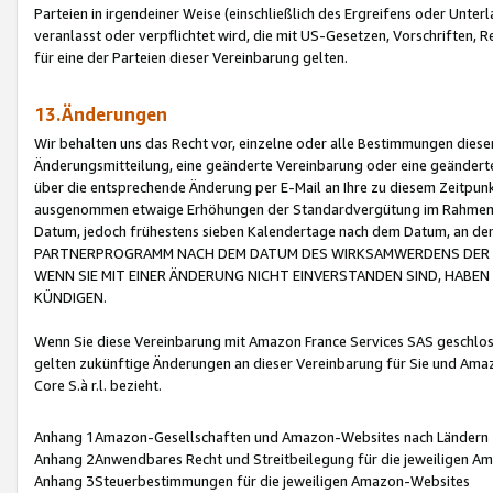
Parteien in irgendeiner Weise (einschließlich des Ergreifens oder Unt
veranlasst oder verpflichtet wird, die mit US-Gesetzen, Vorschriften,
für eine der Parteien dieser Vereinbarung gelten.
13.Änderungen
Wir behalten uns das Recht vor, einzelne oder alle Bestimmungen diese
Änderungsmitteilung, eine geänderte Vereinbarung oder eine geänderte 
über die entsprechende Änderung per E-Mail an Ihre zu diesem Zeitpun
ausgenommen etwaige Erhöhungen der Standardvergütung im Rahmen
Datum, jedoch frühestens sieben Kalendertage nach dem Datum, an de
PARTNERPROGRAMM NACH DEM DATUM DES WIRKSAMWERDENS DER Ä
WENN SIE MIT EINER ÄNDERUNG NICHT EINVERSTANDEN SIND, HABEN S
KÜNDIGEN.
Wenn Sie diese Vereinbarung mit Amazon France Services SAS geschlo
gelten zukünftige Änderungen an dieser Vereinbarung für Sie und Ama
Core S.à r.l. bezieht.
Anhang 1Amazon-Gesellschaften und Amazon-Websites nach Ländern
Anhang 2Anwendbares Recht und Streitbeilegung für die jeweiligen 
Anhang 3Steuerbestimmungen für die jeweiligen Amazon-Websites