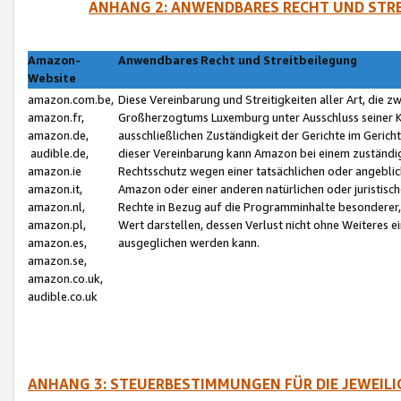
ANHANG 2: ANWENDBARES RECHT UND STRE
Amazon-
Anwendbares Recht und Streitbeilegung
Website
amazon.com.be,
Diese Vereinbarung und Streitigkeiten aller Art, die 
amazon.fr,
Großherzogtums Luxemburg unter Ausschluss seiner Kol
amazon.de,
ausschließlichen Zuständigkeit der Gerichte im Geri
audible.de,
dieser Vereinbarung kann Amazon bei einem zuständig
amazon.ie
Rechtsschutz wegen einer tatsächlichen oder angebli
amazon.it,
Amazon oder einer anderen natürlichen oder juristisc
amazon.nl,
Rechte in Bezug auf die Programminhalte besonderer,
amazon.pl,
Wert darstellen, dessen Verlust nicht ohne Weiteres e
amazon.es,
ausgeglichen werden kann.
amazon.se,
amazon.co.uk,
audible.co.uk
ANHANG 3: STEUERBESTIMMUNGEN FÜR DIE JEWEIL