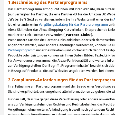
1.Beschreibung des Partnerprogramms
Das Partnerprogramm ermöglicht Ihnen, mit Ihrer Website, Ihren nutzer
(nur verfügbar für Partner, die eine Partner-ID für die Amazon UK We
„
Website
“) Geld zu verdienen, indem Sie Ihre Website mit einer der in
ist, einer anderen im
Vergütungskatalog für das Partnerprogramm
enth
Alexa Skill (über das Alexa Shopping Kit) verlinken. Entsprechende Lin
markierten Link-Formate verwenden („
Partner-Links
“).
Wenn unsere Kunden die Partner-Links anklicken oder sich damit verbi
angeboten werden, oder andere Handlungen vornehmen, können Sie eine
Partnerprogramm
näher beschrieben (und vorbehaltlich der dort festg
Produkte oder Leistungen können wir Ihnen Daten, Bilder, Texte, Linkfo
für Anwendungsprogramme, die Alexa-Funktionalität und weitere Inf
zur Verfügung stellen. Der Begriff „Programminhalte“ bezieht sich dabe
in Bezug auf Produkte, die auf Websites angeboten werden, bei denen 
2.Compliance-Anforderungen für das Partnerprog
Ihre Teilnahme am Partnerprogramm und der Bezug einer Vergütung setz
Sie sind verpflichtet, uns umgehend alle Informationen zu geben, die w
Für den Fall, dass Sie gegen diese Vereinbarung oder andere anwendba
uns zur Verfügung stehenden Rechten und Rechtsbehelfen, das Recht vo
Vergütungen ohne weitere Ankündigung (soweit nach geltendem Recht z
entsprechende Vergütungen zu haben) und zwar unabhängig davon, ob 