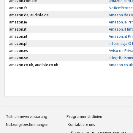
amazon.com.be
amazon.com.b
amazon.fr
Notice:Protec
amazon.de, audible.de
Amazon.de Da
amazon.ie
Amazon.ie Pri
amazon.it
Amazon.it Inf
amazon.nl
Amazon.nl Pri
amazon.pl
Informacja O
amazon.es
Aviso de Priv
amazon.se
Integritetsm
amazon.co.uk, audible.co.uk
Amazon.co.uk 
Teilnahmevereinbarung
Programmrichtlinien
Nutzungsbestimmungen
Kontaktiere uns