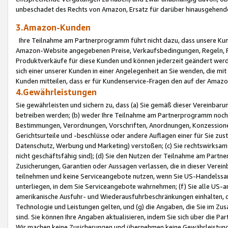
unbeschadet des Rechts von Amazon, Ersatz für darüber hinausgehen
3.Amazon-Kunden
Ihre Teilnahme am Partnerprogramm führt nicht dazu, dass unsere Kun
Amazon-Website angegebenen Preise, Verkaufsbedingungen, Regeln, Ri
Produktverkäufe für diese Kunden und können jederzeit geändert werde
sich einer unserer Kunden in einer Angelegenheit an Sie wenden, die 
Kunden mitteilen, dass er für Kundenservice-Fragen den auf der Ama
4.Gewährleistungen
Sie gewährleisten und sichern zu, dass (a) Sie gemäß dieser Vereinba
betreiben werden; (b) weder Ihre Teilnahme am Partnerprogramm noch d
Bestimmungen, Verordnungen, Vorschriften, Anordnungen, Konzessionen,
Gerichtsurteile und -beschlüsse oder andere Auflagen einer für Sie zu
Datenschutz, Werbung und Marketing) verstoßen; (c) Sie rechtswirksam 
nicht geschäftsfähig sind); (d) Sie den Nutzen der Teilnahme am Partne
Zusicherungen, Garantien oder Aussagen verlassen, die in dieser Verein
teilnehmen und keine Serviceangebote nutzen, wenn Sie US-Handelssa
unterliegen, in dem Sie Serviceangebote wahrnehmen; (f) Sie alle US
amerikanische Ausfuhr- und Wiederausfuhrbeschränkungen einhalten, 
Technologie und Leistungen gelten, und (g) die Angaben, die Sie im 
sind. Sie können Ihre Angaben aktualisieren, indem Sie sich über die 
Wir machen keine Zusicherungen und übernehmen keine Gewährleistun