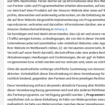
und SMS-Nachrichten. Ferner dürfen wir (a) Informationen über Ihre We
von Partner-Links und Programminhalten erhalten überwachen, aufzei
vor dem Kauf eines Produkts auf der Amazon-Website über einen auf Ih
prüfen, überwachen und anderweitig untersuchen, um die Einhaltung dies
die auf Ihrer Website dargestellte Implementierung von Programminhalt
reproduzieren, verbreiten und darstellen. Informationen darüber, wie w
Amazon-Datenschutzerklärung in
Anhang 4
.
Sie bestätigen und sind damit einverstanden, dass (a) wir und unsere 
(Traffic) anregen können, zu Bedingungen, die von den in dieser Vere
Unternehmen jederzeit (unmittelbar oder mittelbar) Websites oder Appl
Ihrer Website im Wettbewerb stehen, (c) ein Versäumnis unsererseits, I
Verzicht auf unser Recht darstellt, die betroffene oder eine andere B
Aktualisierungen, Handlungen und Zustimmungen, die wir ggf. im Rahme
vorgenommen bzw. erteilt werden und nur wirksam sind, wenn sie schri
Ohne die ausdrückliche vorherige schriftliche Zustimmung von Amazon
abtreten. Vorbehaltlich dieser Einschränkung ist diese Vereinbarung f
rechtlich bindend, gegenüber den Parteien und ihren jeweiligen Rech
Diese Vereinbarung umfasst die jeweils aktuellste Fassung aller Richtli
dieser Vereinbarung Bezug genommen wird und alle anderen Richtlinie
des Partnerprogramms zur Verfügung gestellt werden („
Programmric
verpflichten sich zu deren Einhaltung. Im Falle von Widersprüchen zwi
maßgeblich. Im Falle von Widersprüchen zwischen dieser Vereinbarun