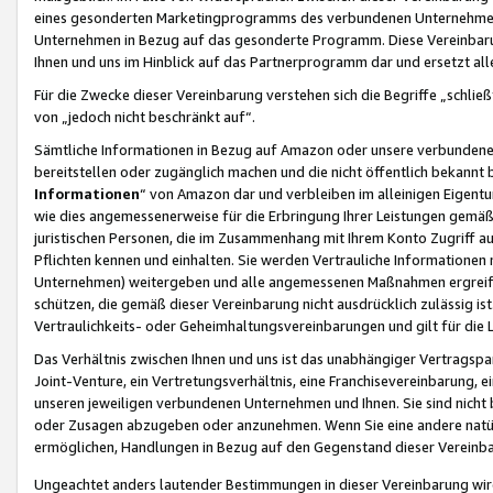
eines gesonderten Marketingprogramms des verbundenen Unternehmens
Unternehmen in Bezug auf das gesonderte Programm. Diese Vereinbarung
Ihnen und uns im Hinblick auf das Partnerprogramm dar und ersetzt al
Für die Zwecke dieser Vereinbarung verstehen sich die Begriffe „schließ
von „jedoch nicht beschränkt auf“.
Sämtliche Informationen in Bezug auf Amazon oder unsere verbunde
bereitstellen oder zugänglich machen und die nicht öffentlich bekannt bz
Informationen
“ von Amazon dar und verbleiben im alleinigen Eigent
wie dies angemessenerweise für die Erbringung Ihrer Leistungen gemäß d
juristischen Personen, die im Zusammenhang mit Ihrem Konto Zugriff au
Pflichten kennen und einhalten. Sie werden Vertrauliche Informationen 
Unternehmen) weitergeben und alle angemessenen Maßnahmen ergreifen
schützen, die gemäß dieser Vereinbarung nicht ausdrücklich zulässig is
Vertraulichkeits- oder Geheimhaltungsvereinbarungen und gilt für die
Das Verhältnis zwischen Ihnen und uns ist das unabhängiger Vertragspa
Joint-Venture, ein Vertretungsverhältnis, eine Franchisevereinbarung, 
unseren jeweiligen verbundenen Unternehmen und Ihnen. Sie sind ni
oder Zusagen abzugeben oder anzunehmen. Wenn Sie eine andere natürli
ermöglichen, Handlungen in Bezug auf den Gegenstand dieser Vereinbar
Ungeachtet anders lautender Bestimmungen in dieser Vereinbarung wird