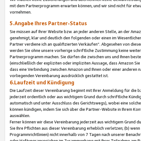
mit dem Partnerprogramm erwarten können, und wir sind nicht für etwa
vornehmen.
5.Angabe Ihres Partner-Status
Sie müssen auf Ihrer Website bzw. an jeder anderen Stelle, an der Am
genehmigt, klar und deutlich den folgenden oder einen im Wesentlichen
Partner verdiene ich an qualifizierten Verkäufen“. Abgesehen von die
werden Sie ohne unsere vorherige schriftliche Zustimmung keine weite
Partnerprogramm machen. Sie dürfen die zwischen uns und Ihnen best
(einschließlich der expliziten oder impliziten Aussage, dass Amazon Si
dass eine Verbindung zwischen Amazon und Ihnen oder einer anderen natü
vorliegenden Vereinbarung ausdrücklich gestattet ist.
6.Laufzeit und Kündigung
Die Laufzeit dieser Vereinbarung beginnt mit Ihrer Anmeldung für die 
jederzeit ordentlich oder aus wichtigem Grund durch schriftliche Kündi
automatisch und unter Ausschluss des Gerichtswegs), wobei eine solch
können kündigen, indem Sie sich über die Partner-Website in Ihrem Ko
auswählen.
Ferner können wir diese Vereinbarung jederzeit aus wichtigem Grund dur
Sie Ihre Pflichten aus dieser Vereinbarung erheblich verletzen; (b) wen
Programmrichtlinien) nicht innerhalb von 7 Tagen nach unserer Benachr
oder Haftungsansprüchen im Zusammenhang mit Ihrer Teilnahme am Pa