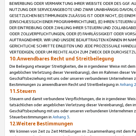
BEWERBUNG ODER VERMARKTUNG IHRER WEBSITE ODER DES GGF. AUF 
NUTZUNG DER SERVICEANGEBOTE UND ZWAR UNABHÄNGIG DAVON, O
GESETZLICHEN BESTIMMUNGEN ZULÄSSIG IST ODER NICHT, (D) EINE
(EINSCHLIESSLICH EINER PROGRAMMRICHTLINIE), (E) IHREN STEUER
DER EINTREIBUNG ODER ZAHLUNG IHRER STEUERN UND ZOLLABGAB
ODER ZOLLVERPFLICHTUNGEN, ODER (F) FAHRLÄSSIGKEIT ODER VORS
AUFTRAGNEHMER. WIR UND UNSERE BEAUFTRAGTEN KÖNNEN IM NAME
GERICHTLICHE SCHRITTE EINLEITEN UND JEDE PROZESSUALE HAND
VERTEIDIGEN, ODER UM RECHTE AUCH ZUM ZWECK DER DURCHSETZU
10.Anwendbares Recht und Streitbeilegung
Die Beilegung etwaiger Streitigkeiten, die in irgendeiner Weise mit de
angeblichen Verletzung dieser Vereinbarung), den im Rahmen dieser Ve
Geschäftsbeziehung mit uns oder unseren verbundenen Unternehmen zu
Bestimmungen zu anwendbarem Recht und Streitbeilegung in
Anhang 
11.Steuern
Steuern und damit verbundene Verpflichtungen, die in irgendeiner Wei
tatsächlichen oder angeblichen Verletzung dieser Vereinbarung), den 
Geschäftsbeziehung mit uns oder unseren verbundenen Unternehmen z
Steuerbestimmungen in
Anhang 3
.
12.Weitere Bestimmungen
Wir können von Zeit zu Zeit Mitteilungen im Zusammenhang mit dem Par