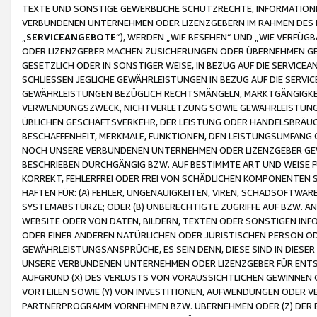
TEXTE UND SONSTIGE GEWERBLICHE SCHUTZRECHTE, INFORMATIONE
VERBUNDENEN UNTERNEHMEN ODER LIZENZGEBERN IM RAHMEN DES
„
SERVICEANGEBOTE
“), WERDEN „WIE BESEHEN“ UND „WIE VERFÜ
ODER LIZENZGEBER MACHEN ZUSICHERUNGEN ODER ÜBERNEHMEN GEW
GESETZLICH ODER IN SONSTIGER WEISE, IN BEZUG AUF DIE SERVI
SCHLIESSEN JEGLICHE GEWÄHRLEISTUNGEN IN BEZUG AUF DIE SERVI
GEWÄHRLEISTUNGEN BEZÜGLICH RECHTSMÄNGELN, MARKTGÄNGIGKEIT
VERWENDUNGSZWECK, NICHTVERLETZUNG SOWIE GEWÄHRLEISTUNGEN 
ÜBLICHEN GESCHÄFTSVERKEHR, DER LEISTUNG ODER HANDELSBRÄUCH
BESCHAFFENHEIT, MERKMALE, FUNKTIONEN, DEN LEISTUNGSUMFANG 
NOCH UNSERE VERBUNDENEN UNTERNEHMEN ODER LIZENZGEBER GEWÄ
BESCHRIEBEN DURCHGÄNGIG BZW. AUF BESTIMMTE ART UND WEISE
KORREKT, FEHLERFREI ODER FREI VON SCHÄDLICHEN KOMPONENTEN
HAFTEN FÜR: (A) FEHLER, UNGENAUIGKEITEN, VIREN, SCHADSOFTW
SYSTEMABSTÜRZE; ODER (B) UNBERECHTIGTE ZUGRIFFE AUF BZW. 
WEBSITE ODER VON DATEN, BILDERN, TEXTEN ODER SONSTIGEN INF
ODER EINER ANDEREN NATÜRLICHEN ODER JURISTISCHEN PERSON OD
GEWÄHRLEISTUNGSANSPRÜCHE, ES SEIN DENN, DIESE SIND IN DIES
UNSERE VERBUNDENEN UNTERNEHMEN ODER LIZENZGEBER FÜR EN
AUFGRUND (X) DES VERLUSTS VON VORAUSSICHTLICHEN GEWINNEN
VORTEILEN SOWIE (Y) VON INVESTITIONEN, AUFWENDUNGEN ODER VE
PARTNERPROGRAMM VORNEHMEN BZW. ÜBERNEHMEN ODER (Z) DER 