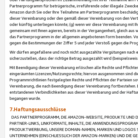
Partnerprogramm für betrügerische, irreführende oder illegale Zwecke
Amazon durch Sie oder Ihre Teilnahme am Partnerprogramm beschädig
dieser Vereinbarung oder den gemäß dieser Vereinbarung von den Vertr
oder künftig unterliegen könnte; (g) wenn wir diese Vereinbarung mit I
gemeinsam mit Ihnen agieren, bereits in der Vergangenheit, gleich aus
das Partnerprogramm in der allgemein angebotenen Form beenden. Vors
gegen die Bestimmungen der Ziffer 5 und jeder Verstoß gegen die Prog
Wir dürfen angefallene und noch nicht ausgezahlte Vergütungen nach 
sicherzustellen, dass der richtige Betrag ausgezahlt wird (beispielsw
Mit Beendigung dieser Vereinbarung erlöschen alle Rechte und Pflichte
eingeräumten Lizenzen/Nutzungsrechte; hiervon ausgenommen sind die in 
Programmrichtlinien festgelegten Rechte und Pflichten der Parteien sow
Vereinbarung, die nach Beendigung dieser Vereinbarung fortbestehen. D
entstandenen Verbindlichkeiten aus dieser Vereinbarung und der Haft
begangen wurde.
7.Haftungsausschlüsse
DAS PARTNERPROGRAMM, DIE AMAZON-WEBSITE, PRODUKTE UND DI
PARTNER-LINKS, LINKFORMATE, INHALTE, DIE ANWENDUNGSPROGR
PRODUKTWERBUNG, UNSERE DOMAIN-NAMEN, MARKEN UND LOGOS S
UNTERNEHMEN (EINSCHLIESSLICH DER AMAZON-MARKEN) UND DIE GE