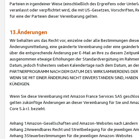
Parteien in irgendeiner Weise (einschließlich des Ergreifens oder Unt
veranlasst oder verpflichtet wird, die mit US-Gesetzen, Vorschriften,
für eine der Parteien dieser Vereinbarung gelten.
13.Änderungen
Wir behalten uns das Recht vor, einzelne oder alle Bestimmungen diese
Änderungsmitteilung, eine geänderte Vereinbarung oder eine geänderte 
über die entsprechende Änderung per E-Mail an Ihre zu diesem Zeitpun
ausgenommen etwaige Erhöhungen der Standardvergütung im Rahmen
Datum, jedoch frühestens sieben Kalendertage nach dem Datum, an de
PARTNERPROGRAMM NACH DEM DATUM DES WIRKSAMWERDENS DER Ä
WENN SIE MIT EINER ÄNDERUNG NICHT EINVERSTANDEN SIND, HABEN S
KÜNDIGEN.
Wenn Sie diese Vereinbarung mit Amazon France Services SAS geschlo
gelten zukünftige Änderungen an dieser Vereinbarung für Sie und Ama
Core S.à r.l. bezieht.
Anhang 1Amazon-Gesellschaften und Amazon-Websites nach Ländern
Anhang 2Anwendbares Recht und Streitbeilegung für die jeweiligen 
Anhang 3Steuerbestimmungen für die jeweiligen Amazon-Websites