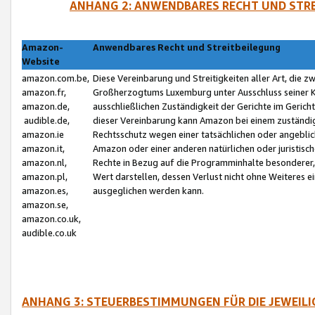
ANHANG 2: ANWENDBARES RECHT UND STRE
Amazon-
Anwendbares Recht und Streitbeilegung
Website
amazon.com.be,
Diese Vereinbarung und Streitigkeiten aller Art, die 
amazon.fr,
Großherzogtums Luxemburg unter Ausschluss seiner Kol
amazon.de,
ausschließlichen Zuständigkeit der Gerichte im Geri
audible.de,
dieser Vereinbarung kann Amazon bei einem zuständig
amazon.ie
Rechtsschutz wegen einer tatsächlichen oder angebli
amazon.it,
Amazon oder einer anderen natürlichen oder juristisc
amazon.nl,
Rechte in Bezug auf die Programminhalte besonderer,
amazon.pl,
Wert darstellen, dessen Verlust nicht ohne Weiteres e
amazon.es,
ausgeglichen werden kann.
amazon.se,
amazon.co.uk,
audible.co.uk
ANHANG 3: STEUERBESTIMMUNGEN FÜR DIE JEWEIL