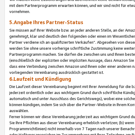
mit dem Partnerprogramm erwarten können, und wir sind nicht für etwa
vornehmen.
5.Angabe Ihres Partner-Status
Sie müssen auf Ihrer Website bzw. an jeder anderen Stelle, an der Am
genehmigt, klar und deutlich den folgenden oder einen im Wesentlichen
Partner verdiene ich an qualifizierten Verkäufen“. Abgesehen von die
werden Sie ohne unsere vorherige schriftliche Zustimmung keine weite
Partnerprogramm machen. Sie dürfen die zwischen uns und Ihnen best
(einschließlich der expliziten oder impliziten Aussage, dass Amazon Si
dass eine Verbindung zwischen Amazon und Ihnen oder einer anderen natü
vorliegenden Vereinbarung ausdrücklich gestattet ist.
6.Laufzeit und Kündigung
Die Laufzeit dieser Vereinbarung beginnt mit Ihrer Anmeldung für die 
jederzeit ordentlich oder aus wichtigem Grund durch schriftliche Kündi
automatisch und unter Ausschluss des Gerichtswegs), wobei eine solch
können kündigen, indem Sie sich über die Partner-Website in Ihrem Ko
auswählen.
Ferner können wir diese Vereinbarung jederzeit aus wichtigem Grund dur
Sie Ihre Pflichten aus dieser Vereinbarung erheblich verletzen; (b) wen
Programmrichtlinien) nicht innerhalb von 7 Tagen nach unserer Benachr
oder Haftungsansprüchen im Zusammenhang mit Ihrer Teilnahme am Pa