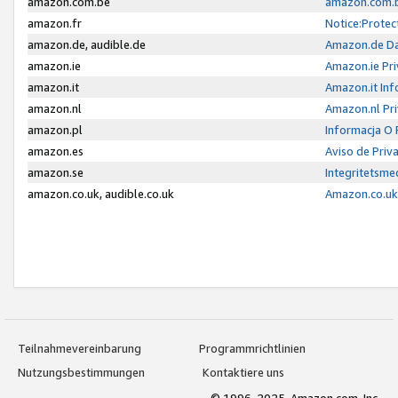
amazon.com.be
amazon.com.b
amazon.fr
Notice:Protec
amazon.de, audible.de
Amazon.de Da
amazon.ie
Amazon.ie Pri
amazon.it
Amazon.it Inf
amazon.nl
Amazon.nl Pri
amazon.pl
Informacja O
amazon.es
Aviso de Priv
amazon.se
Integritetsm
amazon.co.uk, audible.co.uk
Amazon.co.uk 
Teilnahmevereinbarung
Programmrichtlinien
Nutzungsbestimmungen
Kontaktiere uns