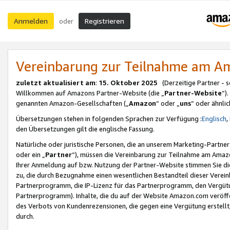
Anmelden
Registrieren
oder
Vereinbarung zur Teilnahme am 
zuletzt aktualisiert am
:
15. Oktober 2025
(Derzeitige Partner - 
Willkommen auf Amazons Partner-Website (die „
Partner-Website
“)
genannten Amazon-Gesellschaften („
Amazon
“ oder „
uns
“ oder ähnli
Übersetzungen stehen in folgenden Sprachen zur Verfügung :
Englisch
,
den Übersetzungen gilt die englische Fassung.
Natürliche oder juristische Personen, die an unserem Marketing-Partn
oder ein „
Partner
“), müssen die Vereinbarung zur Teilnahme am Ama
Ihrer Anmeldung auf bzw. Nutzung der Partner-Website stimmen Sie die
zu, die durch Bezugnahme einen wesentlichen Bestandteil dieser Verei
Partnerprogramm, die IP-Lizenz für das Partnerprogramm, den Vergütu
Partnerprogramm). Inhalte, die du auf der Website Amazon.com veröffe
des Verbots von Kundenrezensionen, die gegen eine Vergütung erstellt, 
durch.