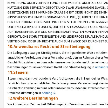
BEWERBUNG ODER VERMARKTUNG IHRER WEBSITE ODER DES GGF. AUF 
NUTZUNG DER SERVICEANGEBOTE UND ZWAR UNABHÄNGIG DAVON, O
GESETZLICHEN BESTIMMUNGEN ZULÄSSIG IST ODER NICHT, (D) EINE
(EINSCHLIESSLICH EINER PROGRAMMRICHTLINIE), (E) IHREN STEUER
DER EINTREIBUNG ODER ZAHLUNG IHRER STEUERN UND ZOLLABGAB
ODER ZOLLVERPFLICHTUNGEN, ODER (F) FAHRLÄSSIGKEIT ODER VORS
AUFTRAGNEHMER. WIR UND UNSERE BEAUFTRAGTEN KÖNNEN IM NAME
GERICHTLICHE SCHRITTE EINLEITEN UND JEDE PROZESSUALE HAND
VERTEIDIGEN, ODER UM RECHTE AUCH ZUM ZWECK DER DURCHSETZU
10.Anwendbares Recht und Streitbeilegung
Die Beilegung etwaiger Streitigkeiten, die in irgendeiner Weise mit de
angeblichen Verletzung dieser Vereinbarung), den im Rahmen dieser Ve
Geschäftsbeziehung mit uns oder unseren verbundenen Unternehmen zu
Bestimmungen zu anwendbarem Recht und Streitbeilegung in
Anhang 
11.Steuern
Steuern und damit verbundene Verpflichtungen, die in irgendeiner Wei
tatsächlichen oder angeblichen Verletzung dieser Vereinbarung), den 
Geschäftsbeziehung mit uns oder unseren verbundenen Unternehmen z
Steuerbestimmungen in
Anhang 3
.
12.Weitere Bestimmungen
Wir können von Zeit zu Zeit Mitteilungen im Zusammenhang mit dem Par