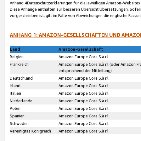
Anhang 4Datenschutzerklärungen für die jeweiligen Amazon-Websites
Diese Anhänge enthalten zur besseren Übersicht Übersetzungen. Sofe
vorgeschrieben ist, gilt im Falle von Abweichungen die englische Fass
ANHANG 1: AMAZON-GESELLSCHAFTEN UND AMAZO
Land
Amazon-Gesellschaft
Belgien
Amazon Europe Core S.à r.l.
Frankreich
Amazon Europe Core S.à r.l.(oder Amazon Fr
entsprechend der Mitteilung)
Deutschland
Amazon Europe Core S.à r.l.
Irland
Amazon Europe Core S.à r.l.
Italien
Amazon Europe Core S.à r.l.
Niederlande
Amazon Europe Core S.à r.l.
Polen
Amazon Europe Core S.à r.l.
Spanien
Amazon Europe Core S.à r.l.
Schweden
Amazon Europe Core S.à r.l.
Vereinigtes Königreich
Amazon Europe Core S.à r.l.