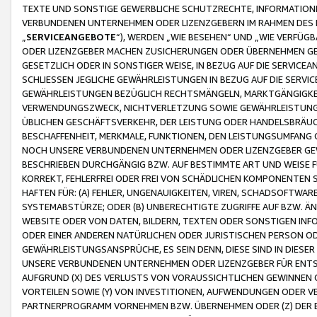
TEXTE UND SONSTIGE GEWERBLICHE SCHUTZRECHTE, INFORMATIONE
VERBUNDENEN UNTERNEHMEN ODER LIZENZGEBERN IM RAHMEN DES
„
SERVICEANGEBOTE
“), WERDEN „WIE BESEHEN“ UND „WIE VERFÜ
ODER LIZENZGEBER MACHEN ZUSICHERUNGEN ODER ÜBERNEHMEN GEW
GESETZLICH ODER IN SONSTIGER WEISE, IN BEZUG AUF DIE SERVI
SCHLIESSEN JEGLICHE GEWÄHRLEISTUNGEN IN BEZUG AUF DIE SERVI
GEWÄHRLEISTUNGEN BEZÜGLICH RECHTSMÄNGELN, MARKTGÄNGIGKEIT
VERWENDUNGSZWECK, NICHTVERLETZUNG SOWIE GEWÄHRLEISTUNGEN 
ÜBLICHEN GESCHÄFTSVERKEHR, DER LEISTUNG ODER HANDELSBRÄUCH
BESCHAFFENHEIT, MERKMALE, FUNKTIONEN, DEN LEISTUNGSUMFANG 
NOCH UNSERE VERBUNDENEN UNTERNEHMEN ODER LIZENZGEBER GEWÄ
BESCHRIEBEN DURCHGÄNGIG BZW. AUF BESTIMMTE ART UND WEISE
KORREKT, FEHLERFREI ODER FREI VON SCHÄDLICHEN KOMPONENTEN
HAFTEN FÜR: (A) FEHLER, UNGENAUIGKEITEN, VIREN, SCHADSOFTW
SYSTEMABSTÜRZE; ODER (B) UNBERECHTIGTE ZUGRIFFE AUF BZW. 
WEBSITE ODER VON DATEN, BILDERN, TEXTEN ODER SONSTIGEN INF
ODER EINER ANDEREN NATÜRLICHEN ODER JURISTISCHEN PERSON OD
GEWÄHRLEISTUNGSANSPRÜCHE, ES SEIN DENN, DIESE SIND IN DIES
UNSERE VERBUNDENEN UNTERNEHMEN ODER LIZENZGEBER FÜR EN
AUFGRUND (X) DES VERLUSTS VON VORAUSSICHTLICHEN GEWINNEN
VORTEILEN SOWIE (Y) VON INVESTITIONEN, AUFWENDUNGEN ODER VE
PARTNERPROGRAMM VORNEHMEN BZW. ÜBERNEHMEN ODER (Z) DER 