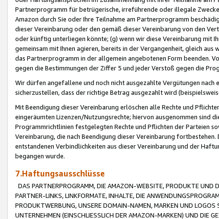
Partnerprogramm für betrügerische, irreführende oder illegale Zwecke
Amazon durch Sie oder Ihre Teilnahme am Partnerprogramm beschädig
dieser Vereinbarung oder den gemäß dieser Vereinbarung von den Vertr
oder künftig unterliegen könnte; (g) wenn wir diese Vereinbarung mit I
gemeinsam mit Ihnen agieren, bereits in der Vergangenheit, gleich aus
das Partnerprogramm in der allgemein angebotenen Form beenden. Vors
gegen die Bestimmungen der Ziffer 5 und jeder Verstoß gegen die Prog
Wir dürfen angefallene und noch nicht ausgezahlte Vergütungen nach 
sicherzustellen, dass der richtige Betrag ausgezahlt wird (beispielsw
Mit Beendigung dieser Vereinbarung erlöschen alle Rechte und Pflichte
eingeräumten Lizenzen/Nutzungsrechte; hiervon ausgenommen sind die in 
Programmrichtlinien festgelegten Rechte und Pflichten der Parteien sow
Vereinbarung, die nach Beendigung dieser Vereinbarung fortbestehen. D
entstandenen Verbindlichkeiten aus dieser Vereinbarung und der Haft
begangen wurde.
7.Haftungsausschlüsse
DAS PARTNERPROGRAMM, DIE AMAZON-WEBSITE, PRODUKTE UND DI
PARTNER-LINKS, LINKFORMATE, INHALTE, DIE ANWENDUNGSPROGR
PRODUKTWERBUNG, UNSERE DOMAIN-NAMEN, MARKEN UND LOGOS S
UNTERNEHMEN (EINSCHLIESSLICH DER AMAZON-MARKEN) UND DIE GE