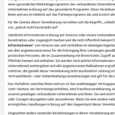
eines gesonderten Marketingprogramms des verbundenen Unternehmens
Unternehmen in Bezug auf das gesonderte Programm. Diese Vereinbarung
Ihnen und uns im Hinblick auf das Partnerprogramm dar und ersetzt al
Für die Zwecke dieser Vereinbarung verstehen sich die Begriffe „schließ
von „jedoch nicht beschränkt auf“.
Sämtliche Informationen in Bezug auf Amazon oder unsere verbunde
bereitstellen oder zugänglich machen und die nicht öffentlich bekannt bz
Informationen
“ von Amazon dar und verbleiben im alleinigen Eigent
wie dies angemessenerweise für die Erbringung Ihrer Leistungen gemäß d
juristischen Personen, die im Zusammenhang mit Ihrem Konto Zugriff au
Pflichten kennen und einhalten. Sie werden Vertrauliche Informationen 
Unternehmen) weitergeben und alle angemessenen Maßnahmen ergreifen
schützen, die gemäß dieser Vereinbarung nicht ausdrücklich zulässig is
Vertraulichkeits- oder Geheimhaltungsvereinbarungen und gilt für die
Das Verhältnis zwischen Ihnen und uns ist das unabhängiger Vertragspa
Joint-Venture, ein Vertretungsverhältnis, eine Franchisevereinbarung, 
unseren jeweiligen verbundenen Unternehmen und Ihnen. Sie sind ni
oder Zusagen abzugeben oder anzunehmen. Wenn Sie eine andere natürli
ermöglichen, Handlungen in Bezug auf den Gegenstand dieser Vereinbar
Ungeachtet anders lautender Bestimmungen in dieser Vereinbarung wird