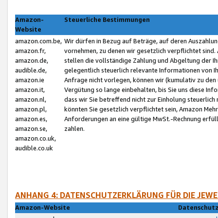
Amazon-
Steuerliche Bestimmungen
Website
amazon.com.be,
Wir dürfen in Bezug auf Beträge, auf deren Auszahlun
amazon.fr,
vornehmen, zu denen wir gesetzlich verpflichtet sind
amazon.de,
stellen die vollständige Zahlung und Abgeltung der 
audible.de,
gelegentlich steuerlich relevante Informationen von I
amazon.ie
Anfrage nicht vorlegen, können wir (kumulativ zu de
amazon.it,
Vergütung so lange einbehalten, bis Sie uns diese Inf
amazon.nl,
dass wir Sie betreffend nicht zur Einholung steuerlich 
amazon.pl,
könnten Sie gesetzlich verpflichtet sein, Amazon Meh
amazon.es,
Anforderungen an eine gültige MwSt.-Rechnung erfüllt
amazon.se,
zahlen.
amazon.co.uk,
audible.co.uk
ANHANG 4: DATENSCHUTZERKLÄRUNG FÜR DIE JEWE
Amazon-Website
Datenschutz