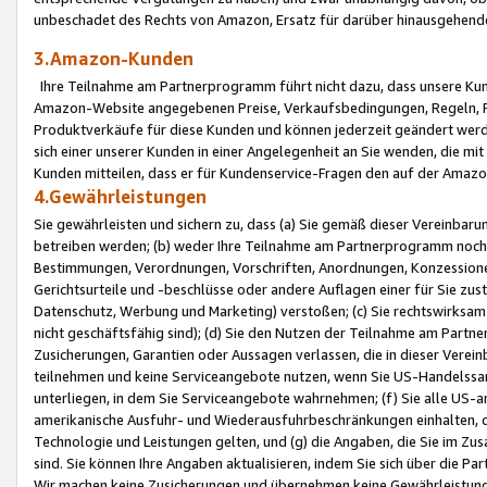
unbeschadet des Rechts von Amazon, Ersatz für darüber hinausgehen
3.Amazon-Kunden
Ihre Teilnahme am Partnerprogramm führt nicht dazu, dass unsere Kun
Amazon-Website angegebenen Preise, Verkaufsbedingungen, Regeln, Ri
Produktverkäufe für diese Kunden und können jederzeit geändert werde
sich einer unserer Kunden in einer Angelegenheit an Sie wenden, die 
Kunden mitteilen, dass er für Kundenservice-Fragen den auf der Ama
4.Gewährleistungen
Sie gewährleisten und sichern zu, dass (a) Sie gemäß dieser Vereinba
betreiben werden; (b) weder Ihre Teilnahme am Partnerprogramm noch d
Bestimmungen, Verordnungen, Vorschriften, Anordnungen, Konzessionen,
Gerichtsurteile und -beschlüsse oder andere Auflagen einer für Sie zu
Datenschutz, Werbung und Marketing) verstoßen; (c) Sie rechtswirksam 
nicht geschäftsfähig sind); (d) Sie den Nutzen der Teilnahme am Partne
Zusicherungen, Garantien oder Aussagen verlassen, die in dieser Verein
teilnehmen und keine Serviceangebote nutzen, wenn Sie US-Handelssa
unterliegen, in dem Sie Serviceangebote wahrnehmen; (f) Sie alle US
amerikanische Ausfuhr- und Wiederausfuhrbeschränkungen einhalten, 
Technologie und Leistungen gelten, und (g) die Angaben, die Sie im 
sind. Sie können Ihre Angaben aktualisieren, indem Sie sich über die 
Wir machen keine Zusicherungen und übernehmen keine Gewährleistun