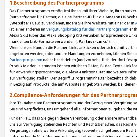
1.Beschreibung des Partnerprogramms
Das Partnerprogramm ermöglicht Ihnen, mit Ihrer Website, Ihren nutzer
(nur verfügbar für Partner, die eine Partner-ID für die Amazon UK We
„
Website
“) Geld zu verdienen, indem Sie Ihre Website mit einer der in
ist, einer anderen im
Vergütungskatalog für das Partnerprogramm
enth
Alexa Skill (über das Alexa Shopping Kit) verlinken. Entsprechende Lin
markierten Link-Formate verwenden („
Partner-Links
“).
Wenn unsere Kunden die Partner-Links anklicken oder sich damit verbi
angeboten werden, oder andere Handlungen vornehmen, können Sie eine
Partnerprogramm
näher beschrieben (und vorbehaltlich der dort festg
Produkte oder Leistungen können wir Ihnen Daten, Bilder, Texte, Linkfo
für Anwendungsprogramme, die Alexa-Funktionalität und weitere Inf
zur Verfügung stellen. Der Begriff „Programminhalte“ bezieht sich dabe
in Bezug auf Produkte, die auf Websites angeboten werden, bei denen 
2.Compliance-Anforderungen für das Partnerprog
Ihre Teilnahme am Partnerprogramm und der Bezug einer Vergütung setz
Sie sind verpflichtet, uns umgehend alle Informationen zu geben, die w
Für den Fall, dass Sie gegen diese Vereinbarung oder andere anwendba
uns zur Verfügung stehenden Rechten und Rechtsbehelfen, das Recht vo
Vergütungen ohne weitere Ankündigung (soweit nach geltendem Recht z
entsprechende Vergütungen zu haben) und zwar unabhängig davon, ob 