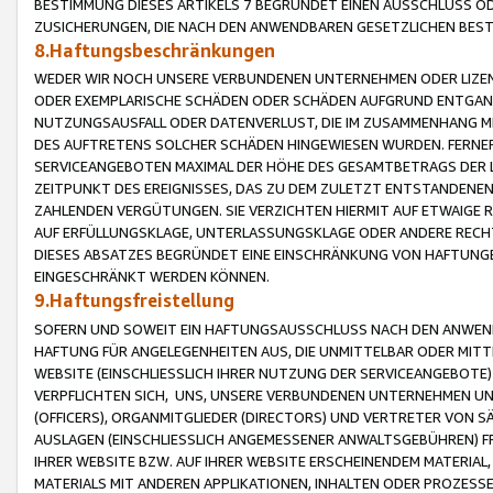
BESTIMMUNG DIESES ARTIKELS 7 BEGRÜNDET EINEN AUSSCHLUSS 
ZUSICHERUNGEN, DIE NACH DEN ANWENDBAREN GESETZLICHEN BE
8.Haftungsbeschränkungen
WEDER WIR NOCH UNSERE VERBUNDENEN UNTERNEHMEN ODER LIZEN
ODER EXEMPLARISCHE SCHÄDEN ODER SCHÄDEN AUFGRUND ENTGANG
NUTZUNGSAUSFALL ODER DATENVERLUST, DIE IM ZUSAMMENHANG MI
DES AUFTRETENS SOLCHER SCHÄDEN HINGEWIESEN WURDEN. FERN
SERVICEANGEBOTEN MAXIMAL DER HÖHE DES GESAMTBETRAGS DER 
ZEITPUNKT DES EREIGNISSES, DAS ZU DEM ZULETZT ENTSTANDENE
ZAHLENDEN VERGÜTUNGEN. SIE VERZICHTEN HIERMIT AUF ETWAIGE 
AUF ERFÜLLUNGSKLAGE, UNTERLASSUNGSKLAGE ODER ANDERE RECHT
DIESES ABSATZES BEGRÜNDET EINE EINSCHRÄNKUNG VON HAFTUNG
EINGESCHRÄNKT WERDEN KÖNNEN.
9.Haftungsfreistellung
SOFERN UND SOWEIT EIN HAFTUNGSAUSSCHLUSS NACH DEN ANWENDB
HAFTUNG FÜR ANGELEGENHEITEN AUS, DIE UNMITTELBAR ODER MITT
WEBSITE (EINSCHLIESSLICH IHRER NUTZUNG DER SERVICEANGEBOTE)
VERPFLICHTEN SICH, UNS, UNSERE VERBUNDENEN UNTERNEHMEN UN
(OFFICERS), ORGANMITGLIEDER (DIRECTORS) UND VERTRETER VON 
AUSLAGEN (EINSCHLIESSLICH ANGEMESSENER ANWALTSGEBÜHREN) FR
IHRER WEBSITE BZW. AUF IHRER WEBSITE ERSCHEINENDEM MATERIAL
MATERIALS MIT ANDEREN APPLIKATIONEN, INHALTEN ODER PROZESSE