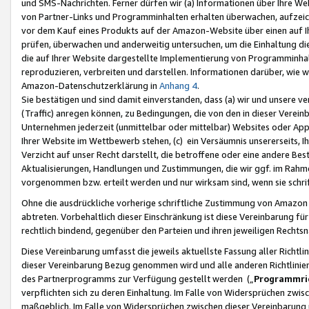
und SMS-Nachrichten. Ferner dürfen wir (a) Informationen über Ihre We
von Partner-Links und Programminhalten erhalten überwachen, aufzei
vor dem Kauf eines Produkts auf der Amazon-Website über einen auf Ih
prüfen, überwachen und anderweitig untersuchen, um die Einhaltung dies
die auf Ihrer Website dargestellte Implementierung von Programminhalt
reproduzieren, verbreiten und darstellen. Informationen darüber, wie w
Amazon-Datenschutzerklärung in
Anhang 4
.
Sie bestätigen und sind damit einverstanden, dass (a) wir und unsere 
(Traffic) anregen können, zu Bedingungen, die von den in dieser Vere
Unternehmen jederzeit (unmittelbar oder mittelbar) Websites oder Appl
Ihrer Website im Wettbewerb stehen, (c) ein Versäumnis unsererseits, I
Verzicht auf unser Recht darstellt, die betroffene oder eine andere B
Aktualisierungen, Handlungen und Zustimmungen, die wir ggf. im Rahme
vorgenommen bzw. erteilt werden und nur wirksam sind, wenn sie schri
Ohne die ausdrückliche vorherige schriftliche Zustimmung von Amazon
abtreten. Vorbehaltlich dieser Einschränkung ist diese Vereinbarung f
rechtlich bindend, gegenüber den Parteien und ihren jeweiligen Rech
Diese Vereinbarung umfasst die jeweils aktuellste Fassung aller Richtli
dieser Vereinbarung Bezug genommen wird und alle anderen Richtlinie
des Partnerprogramms zur Verfügung gestellt werden („
Programmric
verpflichten sich zu deren Einhaltung. Im Falle von Widersprüchen zwi
maßgeblich. Im Falle von Widersprüchen zwischen dieser Vereinbarun