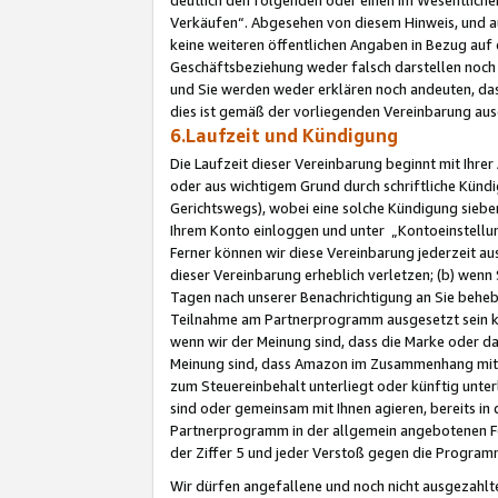
Verkäufen“. Abgesehen von diesem Hinweis, und a
keine weiteren öffentlichen Angaben in Bezug au
Geschäftsbeziehung weder falsch darstellen noch a
und Sie werden weder erklären noch andeuten, dass
dies ist gemäß der vorliegenden Vereinbarung ausd
6.Laufzeit und Kündigung
Die Laufzeit dieser Vereinbarung beginnt mit Ihre
oder aus wichtigem Grund durch schriftliche Kündi
Gerichtswegs), wobei eine solche Kündigung siebe
Ihrem Konto einloggen und unter „Kontoeinstellu
Ferner können wir diese Vereinbarung jederzeit aus
dieser Vereinbarung erheblich verletzen; (b) wenn
Tagen nach unserer Benachrichtigung an Sie behe
Teilnahme am Partnerprogramm ausgesetzt sein kö
wenn wir der Meinung sind, dass die Marke oder 
Meinung sind, dass Amazon im Zusammenhang mit d
zum Steuereinbehalt unterliegt oder künftig unter
sind oder gemeinsam mit Ihnen agieren, bereits in
Partnerprogramm in der allgemein angebotenen Fo
der Ziffer 5 und jeder Verstoß gegen die Programm
Wir dürfen angefallene und noch nicht ausgezahlt