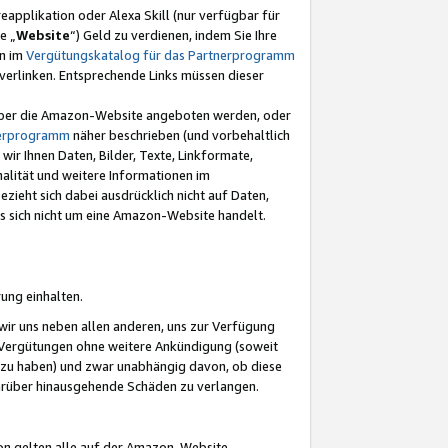
eapplikation oder Alexa Skill (nur verfügbar für
e „
Website
“) Geld zu verdienen, indem Sie Ihre
en im
Vergütungskatalog für das Partnerprogramm
t) verlinken. Entsprechende Links müssen dieser
e über die Amazon-Website angeboten werden, oder
nerprogramm
näher beschrieben (und vorbehaltlich
ir Ihnen Daten, Bilder, Texte, Linkformate,
alität und weitere Informationen im
zieht sich dabei ausdrücklich nicht auf Daten,
es sich nicht um eine Amazon-Website handelt.
rung einhalten.
ir uns neben allen anderen, uns zur Verfügung
n Vergütungen ohne weitere Ankündigung (soweit
 zu haben) und zwar unabhängig davon, ob diese
darüber hinausgehende Schäden zu verlangen.
on gelten alle auf der Amazon-Website