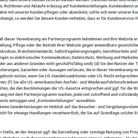
, Richtlinien und Abläufe in Bezug auf Kundenbestellungen, Kundendienst 
kte mit unseren Kunden pflegen oder abwickeln; sollte sich einer unserer Ku
nhängt, so werden Sie diesem Kunden mitteilen, dass er für Kundenservic
emäß dieser Vereinbarung am Partnerprogramm teilnehmen und Ihre Website er
ellung, Pflege oder der Betrieb Ihrer Website gegen anwendbare gesetzlich
skodizes, Branchenstandards, Selbstregulierungsregeln, Gerichtsurteile und 
ngen zu elektronischer Kommunikation, Datenschutz, Werbung und Marketing)
 oder aus anderen Gründen nicht geschäftsfähig sind); (d) Sie den Nutzen de
cherungen, Garantien oder Aussagen verlassen, die in dieser Vereinbarung nich
gebote nutzen, wenn Sie US-Handelssanktionen oder US-Recht entsprechen
men; (f) Sie alle US-amerikanischen Ausfuhr- und Wiederausfuhrbeschränkun
ten, die den Bestimmungen der US-Gesetze entsprechen und ggf. für die Wa
hang mit dem Partnerprogramm machen, jederzeit zutreffend und vollständig 
 Konto einloggen und „Kontoeinstellungen“ auswählen.
keine Gewährleistungen im Hinblick auf das Besucher- und Vergütungsvolu
icht für etwaige Handlungen verantwortlich, die Sie auf Grundlage solcher
en Stelle, an der Amazon ggf. die Darstellung oder sonstige Nutzung von Pr
 ähnlichen, nach dieser Vereinbarung zulässigen, Hinweis anbringen: „Als Ama