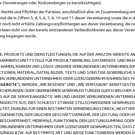
ge Stornierungen oder Rücksendungen zu berücksichtigen).
 Rechte und Pflichten der Parteien, einschließlich aller im Zusammenhang m
 die in Ziffern 3, 4, 5, 6, 7, 8, 10 und 11 dieser Vereinbarung sowie die in
er noch nicht erfüllte Zahlungsverpflichtungen aus dieser Vereinbarung, die
arteien nicht von den bereits entstandenen Verbindlichkeiten aus dieser Ver
gung begangen wurde.
 PRODUKTE UND DIENSTLEISTUNGEN, DIE AUF DER AMAZON-WEBSITE AN
GRAMMIERSCHNITTSTELLE FÜR PRODUKTWERBUNG, DATENFEEDS UND INH
-NAMEN, MARKEN UND LOGOS UNSERER VERBUNDENEN UNTERNEHMEN (EIN
IONEN, MATERIAL, DATEN, BILDER, TEXTE UND SONSTIGE GEWERBLICHE 
EREN VERBUNDENEN UNTERNEHMEN ODER LIZENZGEBERN IM RAHMEN DES 
NGEBOTE
“), WERDEN „WIE BESEHEN“ UND „WIE VERFÜGBAR“ BEREITGEST
CHERUNGEN ODER ÜBERNEHMEN GEWÄHRLEISTUNGEN GLEICH WELCHER AR
ZUG AUF DIE SERVICEANGEBOTE. WIR UND UNSERE VERBUNDENEN UNTERNEH
ANGEBOTE AUS; DIES SCHLIESST ETWAIGE STILLSCHWEIGENDE GEWÄHRLE
LITÄT, EIGNUNG FÜR EINEN BESTIMMTEN VERWENDUNGSZWECK, NICHTVER
OGENHEITEN, DEM ÜBLICHEN GESCHÄFTSVERKEHR, DER LEISTUNG ODER H
 BESCHAFFENHEIT, MERKMALE, FUNKTIONEN, DEN LEISTUNGSUMFANG ODER
VERBUNDENEN UNTERNEHMEN ODER LIZENZGEBER GEWÄHRLEISTEN, DASS D
HGÄNGIG BZW. AUF BESTIMMTE ART UND WEISE FUNKTIONIEREN WERDEN 