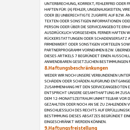
UNTERBRECHUNG, KORREKT, FEHLERFREI ODER 
HAFTEN FÜR: (A) FEHLER, UNGENAUIGKEITEN, 
ODER (B) UNBERECHTIGTE ZUGRIFFE AUF BZW. 
TEXTEN ODER SONSTIGEN INFORMATIONEN ODER 
PERSON ODER ÜBER DIE SERVICEANGEBOTE ERHA
AUSDRÜCKLICH VORGESEHEN. FERNER HAFTEN 
RÜCKERSTATTUNGEN ODER SCHADENSERSATZ AU
FIRMENWERT ODER SONSTIGEN VORTEILEN SOWIE
PARTNERPROGRAMM VORNEHMEN BZW. ÜBERNEHM
DIESES ARTIKELS 7 BEGRÜNDET EINEN AUSSCH
ANWENDBAREN GESETZLICHEN BESTIMMUNGEN 
8.Haftungsbeschränkungen
WEDER WIR NOCH UNSERE VERBUNDENEN UNTERN
SCHÄDEN ODER SCHÄDEN AUFGRUND ENTGANGENE
ZUSAMMENHANG MIT DEN SERVICEANGEBOTEN EN
ENTSPRICHT UNSERE GESAMTHAFTUNG IM ZUSAM
DEM 12-MONATSZEITRAUM UNMITTELBAR VOR DE
GEZAHLTEN ODER NOCH AN SIE ZU ZAHLENDEN V
EINSCHLIESSLICH DES RECHTS AUF ERFÜLLUNGS
BESTIMMUNG DIESES ABSATZES BEGRÜNDET EI
EINGESCHRÄNKT WERDEN KÖNNEN.
9.Haftungsfreistellung