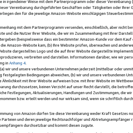
e in irgendeiner Weise mit dem Partnerprogramm oder dieser Vereinbarung (ei
ieser Vereinbarung durchgeführten Geschäften oder Tätigkeiten oder Ihrer 
liegen den für die jeweilige Amazon-Website einschlägigen Steuerbestim
mmenhang mit dem Partnerprogramm versenden, einschließlich, aber nicht be
site und die Nutzer Ihrer Website, die wir im Zusammenhang mit Ihrer Darst
itergeben (beispielsweise dass ein bestimmter Amazon-Kunde vor dem Kauf
uf die Amazon-Website kam, (b) Ihre Website prüfen, überwachen und anderwei
r Website dargestelltes Logo und die auf Ihrer Website dargestellte Impleme
reproduzieren, verbreiten und darstellen. Informationen darüber, wie wir per
ng in
Anhang 4
.
 (a) wir und unsere verbundenen Unternehmen jederzeit (mittelbar oder unmit
ng festgelegten Bedingungen abweichen, (b) wir und unsere verbundenen Unte
 Ähnlichkeit mit Ihrer Website aufweisen bzw. mit Ihrer Website im Wettbewer
barung durchzusetzen, keinen Verzicht auf unser Recht darstellt, die betrof
liche Festlegungen, Aktualisierungen, Handlungen und Zustimmungen, die wi
enommen bzw. erteilt werden und nur wirksam sind, wenn sie schriftlich dur
stimmung von Amazon dürfen Sie diese Vereinbarung weder Kraft Gesetzes no
die Parteien und deren jeweilige Rechtsnachfolger und Abtretungsempfänger 
ngsempfängern durchsetzbar und kommt diesen zugute.