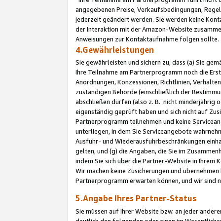
angegebenen Preise, Verkaufsbedingungen, Regeln
jederzeit geändert werden. Sie werden keine Konta
der Interaktion mit der Amazon-Website zusamme
Anweisungen zur Kontaktaufnahme folgen sollte.
4.Gewährleistungen
Sie gewährleisten und sichern zu, dass (a) Sie g
Ihre Teilnahme am Partnerprogramm noch die Erst
Anordnungen, Konzessionen, Richtlinien, Verhalten
zuständigen Behörde (einschließlich der Bestimmu
abschließen dürfen (also z. B. nicht minderjährig
eigenständig geprüft haben und sich nicht auf Zusi
Partnerprogramm teilnehmen und keine Servicean
unterliegen, in dem Sie Serviceangebote wahrneh
Ausfuhr- und Wiederausfuhrbeschränkungen einhal
gelten, und (g) die Angaben, die Sie im Zusammen
indem Sie sich über die Partner-Website in Ihrem
Wir machen keine Zusicherungen und übernehmen 
Partnerprogramm erwarten können, und wir sind n
5.Angabe Ihres Partner-Status
Sie müssen auf Ihrer Website bzw. an jeder ander
deutlich den folgenden oder einen im Wesentlichen