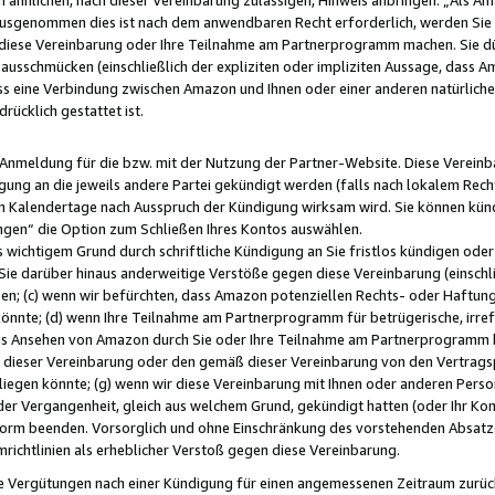
usgenommen dies ist nach dem anwendbaren Recht erforderlich, werden Sie 
f diese Vereinbarung oder Ihre Teilnahme am Partnerprogramm machen. Sie d
usschmücken (einschließlich der expliziten oder impliziten Aussage, dass A
 eine Verbindung zwischen Amazon und Ihnen oder einer anderen natürlichen 
rücklich gestattet ist.
r Anmeldung für die bzw. mit der Nutzung der Partner-Website. Diese Vereinb
gung an die jeweils andere Partei gekündigt werden (falls nach lokalem Rech
n Kalendertage nach Ausspruch der Kündigung wirksam wird. Sie können kündi
ngen“ die Option zum Schließen Ihres Kontos auswählen.
 wichtigem Grund durch schriftliche Kündigung an Sie fristlos kündigen oder I
 Sie darüber hinaus anderweitige Verstöße gegen diese Vereinbarung (einschli
ben; (c) wenn wir befürchten, dass Amazon potenziellen Rechts- oder Haftu
nnte; (d) wenn Ihre Teilnahme am Partnerprogramm für betrügerische, irref
das Ansehen von Amazon durch Sie oder Ihre Teilnahme am Partnerprogramm b
ieser Vereinbarung oder den gemäß dieser Vereinbarung von den Vertragspa
liegen könnte; (g) wenn wir diese Vereinbarung mit Ihnen oder anderen Perso
 der Vergangenheit, gleich aus welchem Grund, gekündigt hatten (oder Ihr Ko
rm beenden. Vorsorglich und ohne Einschränkung des vorstehenden Absatzes
richtlinien als erheblicher Verstoß gegen diese Vereinbarung.
e Vergütungen nach einer Kündigung für einen angemessenen Zeitraum zurückb