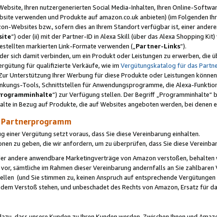
ebsite, Ihren nutzergenerierten Social Media-Inhalten, Ihren Online-Softwar
ebsite verwenden und Produkte auf amazon.co.uk anbieten) (im Folgenden Ihr
-Websites bzw., sofern dies an Ihrem Standort verfügbar ist, einer ander
ite
“) oder (ii) mit der Partner-ID in Alexa Skill (über das Alexa Shopping Ki
estellten markierten Link-Formate verwenden („
Partner-Links
“).
oder sich damit verbinden, um ein Produkt oder Leistungen zu erwerben, di
gütung für qualifizierte Verkäufe, wie im
Vergütungskatalog für das Part
Zur Unterstützung Ihrer Werbung für diese Produkte oder Leistungen können w
linkungs-Tools, Schnittstellen für Anwendungsprogramme, die Alexa-Funktion
Programminhalte
“) zur Verfügung stellen. Der Begriff „Programminhalte“ be
halte in Bezug auf Produkte, die auf Websites angeboten werden, bei denen 
as Partnerprogramm
einer Vergütung setzt voraus, dass Sie diese Vereinbarung einhalten.
ionen zu geben, die wir anfordern, um zu überprüfen, dass Sie diese Vereinba
oder andere anwendbare Marketingverträge von Amazon verstoßen, behalten w
 vor, sämtliche im Rahmen dieser Vereinbarung andernfalls an Sie zahlbare
tellen (und Sie stimmen zu, keinen Anspruch auf entsprechende Vergütungen
 dem Verstoß stehen, und unbeschadet des Rechts von Amazon, Ersatz für 
azu, dass unsere Kunden zu Ihren Kunden werden. Zwischen Ihnen und Amaz