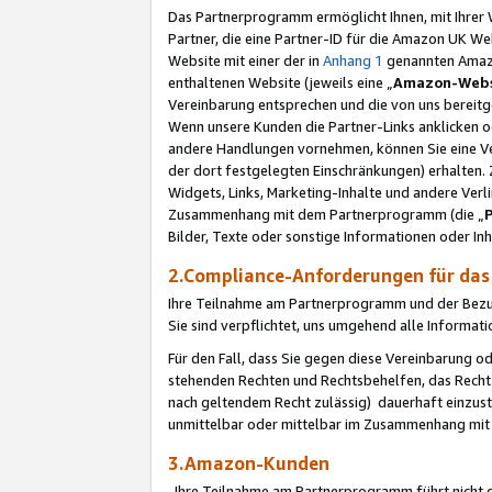
Das Partnerprogramm ermöglicht Ihnen, mit Ihrer W
Partner, die eine Partner-ID für die Amazon UK W
Website mit einer der in
Anhang 1
genannten Amazon
enthaltenen Website (jeweils eine „
Amazon-Webs
Vereinbarung entsprechen und die von uns bereitg
Wenn unsere Kunden die Partner-Links anklicken 
andere Handlungen vornehmen, können Sie eine Ver
der dort festgelegten Einschränkungen) erhalten. 
Widgets, Links, Marketing-Inhalte und andere Ver
Zusammenhang mit dem Partnerprogramm (die „
Bilder, Texte oder sonstige Informationen oder In
2.Compliance-Anforderungen für d
Ihre Teilnahme am Partnerprogramm und der Bezug 
Sie sind verpflichtet, uns umgehend alle Informat
Für den Fall, dass Sie gegen diese Vereinbarung 
stehenden Rechten und Rechtsbehelfen, das Recht
nach geltendem Recht zulässig) dauerhaft einzus
unmittelbar oder mittelbar im Zusammenhang mit
3.Amazon-Kunden
Ihre Teilnahme am Partnerprogramm führt nicht d