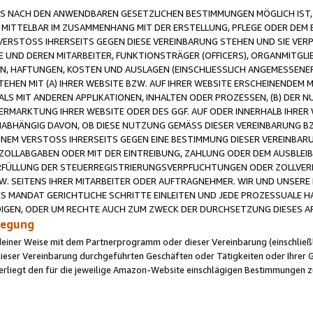
 NACH DEN ANWENDBAREN GESETZLICHEN BESTIMMUNGEN MÖGLICH IST, S
MITTELBAR IM ZUSAMMENHANG MIT DER ERSTELLUNG, PFLEGE ODER DEM BE
ERSTOSS IHRERSEITS GEGEN DIESE VEREINBARUNG STEHEN UND SIE VERP
UND DEREN MITARBEITER, FUNKTIONSTRÄGER (OFFICERS), ORGANMITGLI
N, HAFTUNGEN, KOSTEN UND AUSLAGEN (EINSCHLIESSLICH ANGEMESSENE
HEN MIT (A) IHRER WEBSITE BZW. AUF IHRER WEBSITE ERSCHEINENDEM M
LS MIT ANDEREN APPLIKATIONEN, INHALTEN ODER PROZESSEN, (B) DER 
RMARKTUNG IHRER WEBSITE ODER DES GGF. AUF ODER INNERHALB IHRER W
ABHÄNGIG DAVON, OB DIESE NUTZUNG GEMÄSS DIESER VEREINBARUNG B
EINEM VERSTOSS IHRERSEITS GEGEN EINE BESTIMMUNG DIESER VEREINBARU
D ZOLLABGABEN ODER MIT DER EINTREIBUNG, ZAHLUNG ODER DEM AUSBLEI
FÜLLUNG DER STEUERREGISTRIERUNGSVERPFLICHTUNGEN ODER ZOLLVERPF
W. SEITENS IHRER MITARBEITER ODER AUFTRAGNEHMER. WIR UND UNSERE
ES MANDAT GERICHTLICHE SCHRITTE EINLEITEN UND JEDE PROZESSUALE 
GEN, ODER UM RECHTE AUCH ZUM ZWECK DER DURCHSETZUNG DIESES AR
ilegung
endeiner Weise mit dem Partnerprogramm oder dieser Vereinbarung (einschließl
ieser Vereinbarung durchgeführten Geschäften oder Tätigkeiten oder Ihrer 
iegt den für die jeweilige Amazon-Website einschlägigen Bestimmungen z