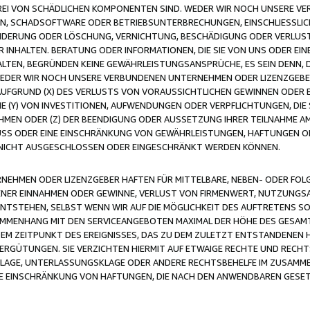
FREI VON SCHÄDLICHEN KOMPONENTEN SIND. WEDER WIR NOCH UNSERE 
VIREN, SCHADSOFTWARE ODER BETRIEBSUNTERBRECHUNGEN, EINSCHLIESSL
ÄNDERUNG ODER LÖSCHUNG, VERNICHTUNG, BESCHÄDIGUNG ODER VERLUST 
INHALTEN. BERATUNG ODER INFORMATIONEN, DIE SIE VON UNS ODER EIN
LTEN, BEGRÜNDEN KEINE GEWÄHRLEISTUNGSANSPRÜCHE, ES SEIN DENN, DI
WEDER WIR NOCH UNSERE VERBUNDENEN UNTERNEHMEN ODER LIZENZGEBE
FGRUND (X) DES VERLUSTS VON VORAUSSICHTLICHEN GEWINNEN ODER 
 (Y) VON INVESTITIONEN, AUFWENDUNGEN ODER VERPFLICHTUNGEN, DIE 
EN ODER (Z) DER BEENDIGUNG ODER AUSSETZUNG IHRER TEILNAHME A
LUSS ODER EINE EINSCHRÄNKUNG VON GEWÄHRLEISTUNGEN, HAFTUNGEN O
NICHT AUSGESCHLOSSEN ODER EINGESCHRÄNKT WERDEN KÖNNEN.
EHMEN ODER LIZENZGEBER HAFTEN FÜR MITTELBARE, NEBEN- ODER FOL
R EINNAHMEN ODER GEWINNE, VERLUST VON FIRMENWERT, NUTZUNGSAU
TSTEHEN, SELBST WENN WIR AUF DIE MÖGLICHKEIT DES AUFTRETENS S
MENHANG MIT DEN SERVICEANGEBOTEN MAXIMAL DER HÖHE DES GESAMT
M ZEITPUNKT DES EREIGNISSES, DAS ZU DEM ZULETZT ENTSTANDENEN 
ERGÜTUNGEN. SIE VERZICHTEN HIERMIT AUF ETWAIGE RECHTE UND RECHT
KLAGE, UNTERLASSUNGSKLAGE ODER ANDERE RECHTSBEHELFE IM ZUSAMME
NE EINSCHRÄNKUNG VON HAFTUNGEN, DIE NACH DEN ANWENDBAREN GESE