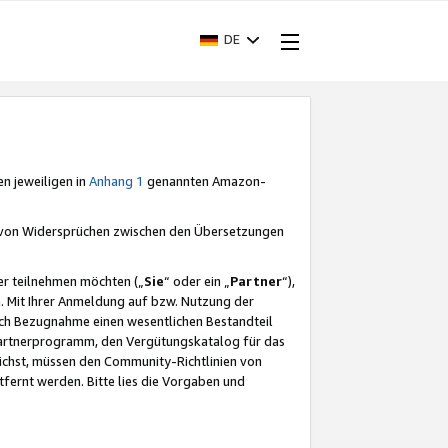
DE
en jeweiligen in
Anhang 1
genannten Amazon-
e von Widersprüchen zwischen den Übersetzungen
er teilnehmen möchten („
Sie
“ oder ein „
Partner
“),
. Mit Ihrer Anmeldung auf bzw. Nutzung der
durch Bezugnahme einen wesentlichen Bestandteil
 Partnerprogramm, den Vergütungskatalog für das
ichst, müssen den Community-Richtlinien von
fernt werden. Bitte lies die Vorgaben und