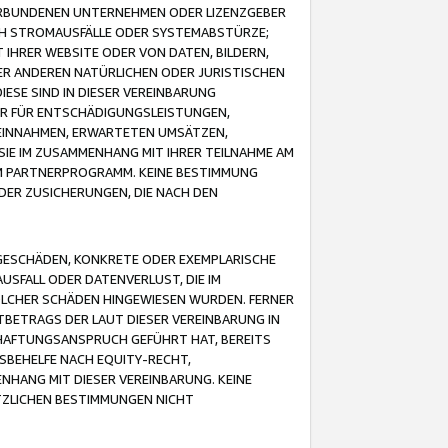
VERBUNDENEN UNTERNEHMEN ODER LIZENZGEBER
ICH STROMAUSFÄLLE ODER SYSTEMABSTÜRZE;
IHRER WEBSITE ODER VON DATEN, BILDERN,
ER ANDEREN NATÜRLICHEN ODER JURISTISCHEN
ESE SIND IN DIESER VEREINBARUNG
R FÜR ENTSCHÄDIGUNGSLEISTUNGEN,
EINNAHMEN, ERWARTETEN UMSÄTZEN,
SIE IM ZUSAMMENHANG MIT IHRER TEILNAHME AM
M PARTNERPROGRAMM. KEINE BESTIMMUNG
DER ZUSICHERUNGEN, DIE NACH DEN
GESCHÄDEN, KONKRETE ODER EXEMPLARISCHE
SFALL ODER DATENVERLUST, DIE IM
OLCHER SCHÄDEN HINGEWIESEN WURDEN. FERNER
BETRAGS DER LAUT DIESER VEREINBARUNG IN
HAFTUNGSANSPRUCH GEFÜHRT HAT, BEREITS
SBEHELFE NACH EQUITY-RECHT,
NHANG MIT DIESER VEREINBARUNG. KEINE
TZLICHEN BESTIMMUNGEN NICHT