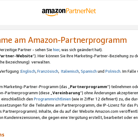
nahme am Amazon-Partnerprogramm
rzeitige Partner - sehen Sie
hier
, was sich geändert hat).
Partner-Website
“). Hier können Sie Ihre Marketing-Partner-Beziehung zu d
iche Bezeichnung) verwalten.
Verfügung :
Englisch
,
Französisch
,
Italienisch
,
Spanisch
und
Polnisch
. Im Fall
erem Marketing-Partner-Programm (das „
Partnerprogramm
“) teilnehmen od
on-Partnerprogramm (diese „
Vereinbarung
“) ohne Änderungen akzeptieren
 einschließlich den
Programmrichtlinien
(wie in Ziffer 12 definiert) zu, die 
raussetzungen für die Teilnahme am Partnerprogramm, die IP-Lizenz für das
s Partnerprogramm). Inhalte, die du auf der Website Amazon.com veröffentl
n Kundenrezensionen, die gegen eine Vergütung erstellt, bearbeitet oder ent
mms