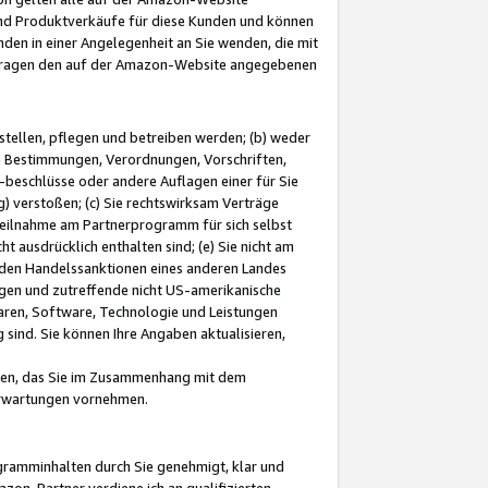
und Produktverkäufe für diese Kunden und können
nden in einer Angelegenheit an Sie wenden, die mit
e-Fragen den auf der Amazon-Website angegebenen
stellen, pflegen und betreiben werden; (b) weder
e Bestimmungen, Verordnungen, Vorschriften,
-beschlüsse oder andere Auflagen einer für Sie
 verstoßen; (c) Sie rechtswirksam Verträge
r Teilnahme am Partnerprogramm für sich selbst
t ausdrücklich enthalten sind; (e) Sie nicht am
den Handelssanktionen eines anderen Landes
gen und zutreffende nicht US-amerikanische
ren, Software, Technologie und Leistungen
sind. Sie können Ihre Angaben aktualisieren,
men, das Sie im Zusammenhang mit dem
 Erwartungen vornehmen.
ogramminhalten durch Sie genehmigt, klar und
zon-Partner verdiene ich an qualifizierten