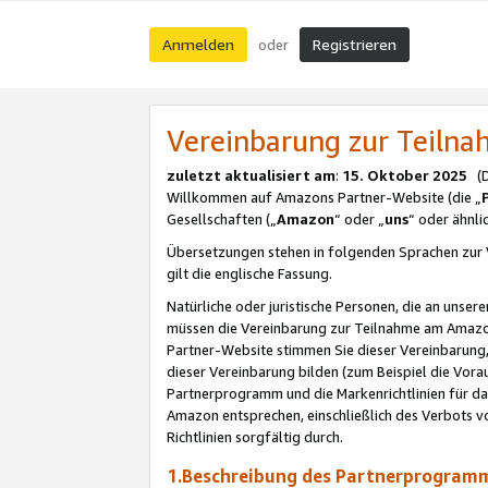
Anmelden
Registrieren
oder
Vereinbarung zur Teil
zuletzt aktualisiert am
:
15. Oktober 2025
(De
Willkommen auf Amazons Partner-Website (die „
Gesellschaften („
Amazon
“ oder „
uns
“ oder ähnl
Übersetzungen stehen in folgenden Sprachen zur 
gilt die englische Fassung.
Natürliche oder juristische Personen, die an uns
müssen die Vereinbarung zur Teilnahme am Amaz
Partner-Website stimmen Sie dieser Vereinbarung,
dieser Vereinbarung bilden (zum Beispiel die Vo
Partnerprogramm und die Markenrichtlinien für da
Amazon entsprechen, einschließlich des Verbots vo
Richtlinien sorgfältig durch.
1.Beschreibung des Partnerprogra