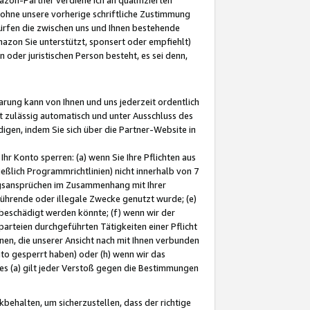
ohne unsere vorherige schriftliche Zustimmung
ürfen die zwischen uns und Ihnen bestehende
mazon Sie unterstützt, sponsert oder empfiehlt)
oder juristischen Person besteht, es sei denn,
arung kann von Ihnen und uns jederzeit ordentlich
t zulässig automatisch und unter Ausschluss des
gen, indem Sie sich über die Partner-Website in
hr Konto sperren: (a) wenn Sie Ihre Pflichten aus
eßlich Programmrichtlinien) nicht innerhalb von 7
ngsansprüchen im Zusammenhang mit Ihrer
ührende oder illegale Zwecke genutzt wurde; (e)
eschädigt werden könnte; (f) wenn wir der
rteien durchgeführten Tätigkeiten einer Pflicht
nen, die unserer Ansicht nach mit Ihnen verbunden
nto gesperrt haben) oder (h) wenn wir das
 (a) gilt jeder Verstoß gegen die Bestimmungen
ehalten, um sicherzustellen, dass der richtige