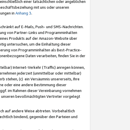
nschließlich einer tatsächlichen oder angeblichen
Geschäftsbeziehung mit uns oder unseren
mungen in
Anhang 3
.
schränkt auf E-Mails, Push- und SMS-Nachrichten.
ellung von Partner-Links und Programminhalten
 eines Produkts auf der Amazon-Website über
tig untersuchen, um die Einhaltung dieser
ntierung von Programminhalten als Best-Practice-
sonenbezogene Daten verarbeiten, finden Sie in der
telbar) Internet-Verkehr (Traffic) anregen können,
rnehmen jederzeit (unmittelbar oder mittelbar)
b stehen, (c) ein Versäumnis unsererseits, Ihre
fene oder eine andere Bestimmung dieser
r ggf. im Rahmen dieser Vereinbarung vornehmen
ch unseren bevollmächtigten Vertreter vorgelegt
ch auf andere Weise abtreten. Vorbehaltlich
rechtlich bindend, gegenüber den Parteien und