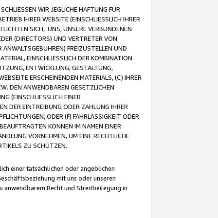
CHLIESSEN WIR JEGLICHE HAFTUNG FÜR
TRIEB IHRER WEBSITE (EINSCHLIESSLICH IHRER
FLICHTEN SICH, UNS, UNSERE VERBUNDENEN
EDER (DIRECTORS) UND VERTRETER VON
R ANWALTSGEBÜHREN) FREIZUSTELLEN UND
ATERIAL, EINSCHLIESSLICH DER KOMBINATION
NUTZUNG, ENTWICKLUNG, GESTALTUNG,
EBSEITE ERSCHEINENDEN MATERIALS, (C) IHRER
ZW. DEN ANWENDBAREN GESETZLICHEN
NG (EINSCHLIESSLICH EINER
BEN DER EINTREIBUNG ODER ZAHLUNG IHRER
LICHTUNGEN, ODER (F) FAHRLÄSSIGKEIT ODER
 BEAUFTRAGTEN KÖNNEN IM NAMEN EINER
HANDLUNG VORNEHMEN, UM EINE RECHTLICHE
TIKELS ZU SCHÜTZEN.
ich einer tatsächlichen oder angeblichen
Geschäftsbeziehung mit uns oder unseren
u anwendbarem Recht und Streitbeilegung in