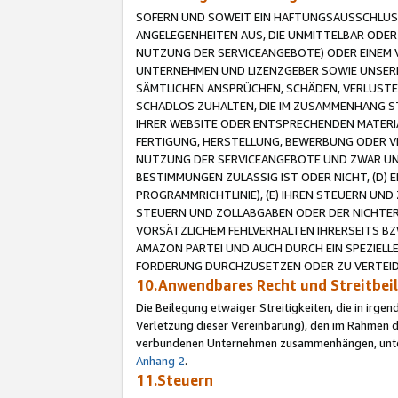
SOFERN UND SOWEIT EIN HAFTUNGSAUSSCHLUSS
ANGELEGENHEITEN AUS, DIE UNMITTELBAR ODER 
NUTZUNG DER SERVICEANGEBOTE) ODER EINEM V
UNTERNEHMEN UND LIZENZGEBER SOWIE UNSERE 
SÄMTLICHEN ANSPRÜCHEN, SCHÄDEN, VERLUSTE
SCHADLOS ZUHALTEN, DIE IM ZUSAMMENHANG STE
IHRER WEBSITE ODER ENTSPRECHENDEN MATERIA
FERTIGUNG, HERSTELLUNG, BEWERBUNG ODER VE
NUTZUNG DER SERVICEANGEBOTE UND ZWAR UN
BESTIMMUNGEN ZULÄSSIG IST ODER NICHT, (D) 
PROGRAMMRICHTLINIE), (E) IHREN STEUERN UN
STEUERN UND ZOLLABGABEN ODER DER NICHTER
VORSÄTZLICHEM FEHLVERHALTEN IHRERSEITS BZ
AMAZON PARTEI UND AUCH DURCH EIN SPEZIELL
FORDERUNG DURCHZUSETZEN ODER ZU VERTEIDI
10.Anwendbares Recht und Streitbe
Die Beilegung etwaiger Streitigkeiten, die in irg
Verletzung dieser Vereinbarung), den im Rahmen d
verbundenen Unternehmen zusammenhängen, unterl
Anhang 2
.
11.Steuern