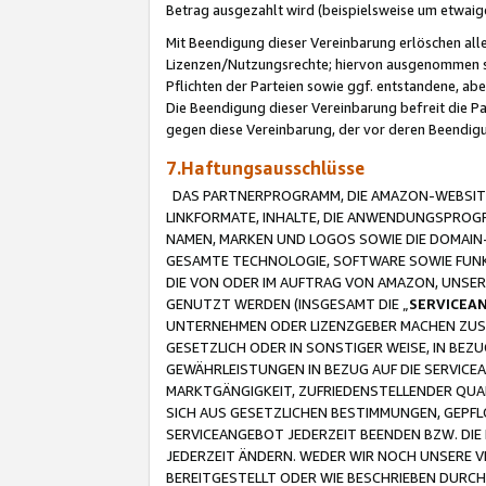
Betrag ausgezahlt wird (beispielsweise um etwai
Mit Beendigung dieser Vereinbarung erlöschen alle
Lizenzen/Nutzungsrechte; hiervon ausgenommen sind
Pflichten der Parteien sowie ggf. entstandene, ab
Die Beendigung dieser Vereinbarung befreit die P
gegen diese Vereinbarung, der vor deren Beendi
7.Haftungsausschlüsse
DAS PARTNERPROGRAMM, DIE AMAZON-WEBSITE,
LINKFORMATE, INHALTE, DIE ANWENDUNGSPRO
NAMEN, MARKEN UND LOGOS SOWIE DIE DOMAIN
GESAMTE TECHNOLOGIE, SOFTWARE SOWIE FUNKT
DIE VON ODER IM AUFTRAG VON AMAZON, UNS
GENUTZT WERDEN (INSGESAMT DIE „
SERVICEA
UNTERNEHMEN ODER LIZENZGEBER MACHEN ZUSI
GESETZLICH ODER IN SONSTIGER WEISE, IN BE
GEWÄHRLEISTUNGEN IN BEZUG AUF DIE SERVICE
MARKTGÄNGIGKEIT, ZUFRIEDENSTELLENDER QUA
SICH AUS GESETZLICHEN BESTIMMUNGEN, GEPFL
SERVICEANGEBOT JEDERZEIT BEENDEN BZW. DIE
JEDERZEIT ÄNDERN. WEDER WIR NOCH UNSERE 
BEREITGESTELLT ODER WIE BESCHRIEBEN DURC