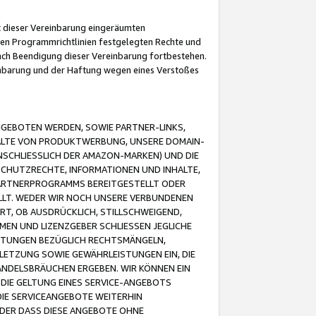
it dieser Vereinbarung eingeräumten
 den Programmrichtlinien festgelegten Rechte und
 nach Beendigung dieser Vereinbarung fortbestehen.
einbarung und der Haftung wegen eines Verstoßes
GEBOTEN WERDEN, SOWIE PARTNER-LINKS,
ALTE VON PRODUKTWERBUNG, UNSERE DOMAIN-
SCHLIESSLICH DER AMAZON-MARKEN) UND DIE
SCHUTZRECHTE, INFORMATIONEN UND INHALTE,
PARTNERPROGRAMMS BEREITGESTELLT ODER
ELLT. WEDER WIR NOCH UNSERE VERBUNDENEN
T, OB AUSDRÜCKLICH, STILLSCHWEIGEND,
MEN UND LIZENZGEBER SCHLIESSEN JEGLICHE
ISTUNGEN BEZÜGLICH RECHTSMÄNGELN,
LETZUNG SOWIE GEWÄHRLEISTUNGEN EIN, DIE
ANDELSBRÄUCHEN ERGEBEN. WIR KÖNNEN EIN
 DIE GELTUNG EINES SERVICE-ANGEBOTS
IE SERVICEANGEBOTE WEITERHIN
ODER DASS DIESE ANGEBOTE OHNE