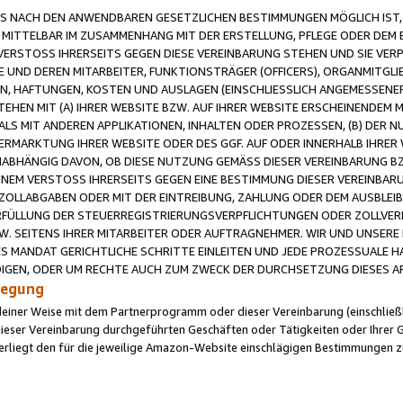
 NACH DEN ANWENDBAREN GESETZLICHEN BESTIMMUNGEN MÖGLICH IST, S
MITTELBAR IM ZUSAMMENHANG MIT DER ERSTELLUNG, PFLEGE ODER DEM BE
ERSTOSS IHRERSEITS GEGEN DIESE VEREINBARUNG STEHEN UND SIE VERP
UND DEREN MITARBEITER, FUNKTIONSTRÄGER (OFFICERS), ORGANMITGLI
N, HAFTUNGEN, KOSTEN UND AUSLAGEN (EINSCHLIESSLICH ANGEMESSENE
HEN MIT (A) IHRER WEBSITE BZW. AUF IHRER WEBSITE ERSCHEINENDEM M
LS MIT ANDEREN APPLIKATIONEN, INHALTEN ODER PROZESSEN, (B) DER 
RMARKTUNG IHRER WEBSITE ODER DES GGF. AUF ODER INNERHALB IHRER W
ABHÄNGIG DAVON, OB DIESE NUTZUNG GEMÄSS DIESER VEREINBARUNG B
EINEM VERSTOSS IHRERSEITS GEGEN EINE BESTIMMUNG DIESER VEREINBARU
D ZOLLABGABEN ODER MIT DER EINTREIBUNG, ZAHLUNG ODER DEM AUSBLEI
FÜLLUNG DER STEUERREGISTRIERUNGSVERPFLICHTUNGEN ODER ZOLLVERPF
W. SEITENS IHRER MITARBEITER ODER AUFTRAGNEHMER. WIR UND UNSERE
ES MANDAT GERICHTLICHE SCHRITTE EINLEITEN UND JEDE PROZESSUALE 
GEN, ODER UM RECHTE AUCH ZUM ZWECK DER DURCHSETZUNG DIESES AR
ilegung
endeiner Weise mit dem Partnerprogramm oder dieser Vereinbarung (einschließl
ieser Vereinbarung durchgeführten Geschäften oder Tätigkeiten oder Ihrer 
iegt den für die jeweilige Amazon-Website einschlägigen Bestimmungen z