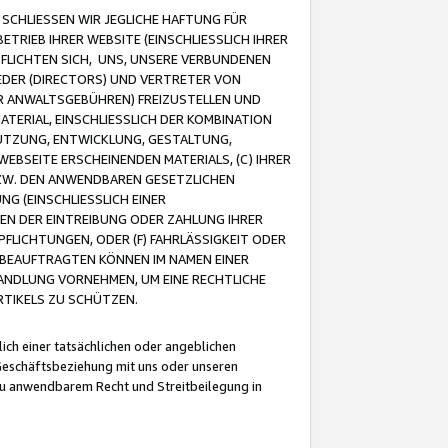
CHLIESSEN WIR JEGLICHE HAFTUNG FÜR
TRIEB IHRER WEBSITE (EINSCHLIESSLICH IHRER
FLICHTEN SICH, UNS, UNSERE VERBUNDENEN
EDER (DIRECTORS) UND VERTRETER VON
R ANWALTSGEBÜHREN) FREIZUSTELLEN UND
ATERIAL, EINSCHLIESSLICH DER KOMBINATION
NUTZUNG, ENTWICKLUNG, GESTALTUNG,
EBSEITE ERSCHEINENDEN MATERIALS, (C) IHRER
ZW. DEN ANWENDBAREN GESETZLICHEN
NG (EINSCHLIESSLICH EINER
BEN DER EINTREIBUNG ODER ZAHLUNG IHRER
LICHTUNGEN, ODER (F) FAHRLÄSSIGKEIT ODER
 BEAUFTRAGTEN KÖNNEN IM NAMEN EINER
HANDLUNG VORNEHMEN, UM EINE RECHTLICHE
TIKELS ZU SCHÜTZEN.
ich einer tatsächlichen oder angeblichen
Geschäftsbeziehung mit uns oder unseren
u anwendbarem Recht und Streitbeilegung in