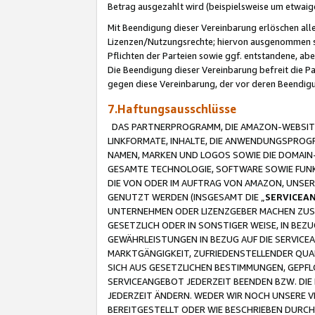
Betrag ausgezahlt wird (beispielsweise um etwai
Mit Beendigung dieser Vereinbarung erlöschen alle
Lizenzen/Nutzungsrechte; hiervon ausgenommen sind
Pflichten der Parteien sowie ggf. entstandene, ab
Die Beendigung dieser Vereinbarung befreit die P
gegen diese Vereinbarung, der vor deren Beendi
7.Haftungsausschlüsse
DAS PARTNERPROGRAMM, DIE AMAZON-WEBSITE,
LINKFORMATE, INHALTE, DIE ANWENDUNGSPRO
NAMEN, MARKEN UND LOGOS SOWIE DIE DOMAIN
GESAMTE TECHNOLOGIE, SOFTWARE SOWIE FUNKT
DIE VON ODER IM AUFTRAG VON AMAZON, UNS
GENUTZT WERDEN (INSGESAMT DIE „
SERVICEA
UNTERNEHMEN ODER LIZENZGEBER MACHEN ZUSI
GESETZLICH ODER IN SONSTIGER WEISE, IN BE
GEWÄHRLEISTUNGEN IN BEZUG AUF DIE SERVICE
MARKTGÄNGIGKEIT, ZUFRIEDENSTELLENDER QUA
SICH AUS GESETZLICHEN BESTIMMUNGEN, GEPFL
SERVICEANGEBOT JEDERZEIT BEENDEN BZW. DIE
JEDERZEIT ÄNDERN. WEDER WIR NOCH UNSERE 
BEREITGESTELLT ODER WIE BESCHRIEBEN DURC