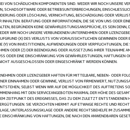
FREI VON SCHÄDLICHEN KOMPONENTEN SIND. WEDER WIR NOCH UNSERE 
VIREN, SCHADSOFTWARE ODER BETRIEBSUNTERBRECHUNGEN, EINSCHLIESSL
ÄNDERUNG ODER LÖSCHUNG, VERNICHTUNG, BESCHÄDIGUNG ODER VERLUST 
INHALTEN. BERATUNG ODER INFORMATIONEN, DIE SIE VON UNS ODER EIN
LTEN, BEGRÜNDEN KEINE GEWÄHRLEISTUNGSANSPRÜCHE, ES SEIN DENN, DI
WEDER WIR NOCH UNSERE VERBUNDENEN UNTERNEHMEN ODER LIZENZGEBE
FGRUND (X) DES VERLUSTS VON VORAUSSICHTLICHEN GEWINNEN ODER 
 (Y) VON INVESTITIONEN, AUFWENDUNGEN ODER VERPFLICHTUNGEN, DIE 
EN ODER (Z) DER BEENDIGUNG ODER AUSSETZUNG IHRER TEILNAHME A
LUSS ODER EINE EINSCHRÄNKUNG VON GEWÄHRLEISTUNGEN, HAFTUNGEN O
NICHT AUSGESCHLOSSEN ODER EINGESCHRÄNKT WERDEN KÖNNEN.
EHMEN ODER LIZENZGEBER HAFTEN FÜR MITTELBARE, NEBEN- ODER FOL
R EINNAHMEN ODER GEWINNE, VERLUST VON FIRMENWERT, NUTZUNGSAU
TSTEHEN, SELBST WENN WIR AUF DIE MÖGLICHKEIT DES AUFTRETENS S
MENHANG MIT DEN SERVICEANGEBOTEN MAXIMAL DER HÖHE DES GESAMT
M ZEITPUNKT DES EREIGNISSES, DAS ZU DEM ZULETZT ENTSTANDENEN 
ERGÜTUNGEN. SIE VERZICHTEN HIERMIT AUF ETWAIGE RECHTE UND RECHT
KLAGE, UNTERLASSUNGSKLAGE ODER ANDERE RECHTSBEHELFE IM ZUSAMME
NE EINSCHRÄNKUNG VON HAFTUNGEN, DIE NACH DEN ANWENDBAREN GESE