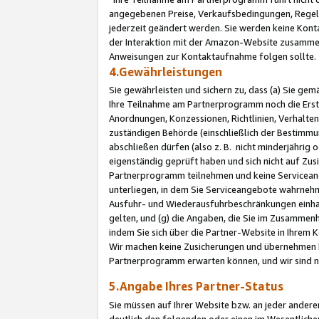
angegebenen Preise, Verkaufsbedingungen, Regeln
jederzeit geändert werden. Sie werden keine Konta
der Interaktion mit der Amazon-Website zusamme
Anweisungen zur Kontaktaufnahme folgen sollte.
4.Gewährleistungen
Sie gewährleisten und sichern zu, dass (a) Sie g
Ihre Teilnahme am Partnerprogramm noch die Erst
Anordnungen, Konzessionen, Richtlinien, Verhalten
zuständigen Behörde (einschließlich der Bestimmu
abschließen dürfen (also z. B. nicht minderjährig
eigenständig geprüft haben und sich nicht auf Zusi
Partnerprogramm teilnehmen und keine Servicean
unterliegen, in dem Sie Serviceangebote wahrneh
Ausfuhr- und Wiederausfuhrbeschränkungen einhal
gelten, und (g) die Angaben, die Sie im Zusammen
indem Sie sich über die Partner-Website in Ihrem
Wir machen keine Zusicherungen und übernehmen 
Partnerprogramm erwarten können, und wir sind n
5.Angabe Ihres Partner-Status
Sie müssen auf Ihrer Website bzw. an jeder ander
deutlich den folgenden oder einen im Wesentlichen