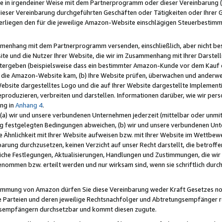
e in irgendeiner Weise mit dem Partnerprogramm oder dieser Vereinbarung (ei
ieser Vereinbarung durchgeführten Geschäften oder Tätigkeiten oder Ihrer 
liegen den für die jeweilige Amazon-Website einschlägigen Steuerbestim
mmenhang mit dem Partnerprogramm versenden, einschließlich, aber nicht be
site und die Nutzer Ihrer Website, die wir im Zusammenhang mit Ihrer Darst
itergeben (beispielsweise dass ein bestimmter Amazon-Kunde vor dem Kauf
uf die Amazon-Website kam, (b) Ihre Website prüfen, überwachen und anderwei
r Website dargestelltes Logo und die auf Ihrer Website dargestellte Impleme
reproduzieren, verbreiten und darstellen. Informationen darüber, wie wir per
ng in
Anhang 4
.
 (a) wir und unsere verbundenen Unternehmen jederzeit (mittelbar oder unmit
ng festgelegten Bedingungen abweichen, (b) wir und unsere verbundenen Unte
 Ähnlichkeit mit Ihrer Website aufweisen bzw. mit Ihrer Website im Wettbewer
barung durchzusetzen, keinen Verzicht auf unser Recht darstellt, die betrof
liche Festlegungen, Aktualisierungen, Handlungen und Zustimmungen, die wi
enommen bzw. erteilt werden und nur wirksam sind, wenn sie schriftlich dur
stimmung von Amazon dürfen Sie diese Vereinbarung weder Kraft Gesetzes no
die Parteien und deren jeweilige Rechtsnachfolger und Abtretungsempfänger 
ngsempfängern durchsetzbar und kommt diesen zugute.