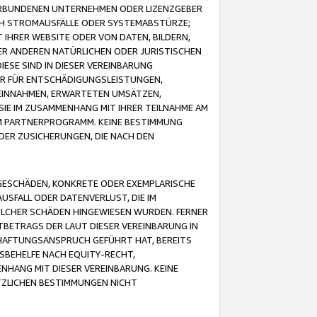
VERBUNDENEN UNTERNEHMEN ODER LIZENZGEBER
ICH STROMAUSFÄLLE ODER SYSTEMABSTÜRZE;
IHRER WEBSITE ODER VON DATEN, BILDERN,
ER ANDEREN NATÜRLICHEN ODER JURISTISCHEN
ESE SIND IN DIESER VEREINBARUNG
R FÜR ENTSCHÄDIGUNGSLEISTUNGEN,
EINNAHMEN, ERWARTETEN UMSÄTZEN,
SIE IM ZUSAMMENHANG MIT IHRER TEILNAHME AM
M PARTNERPROGRAMM. KEINE BESTIMMUNG
DER ZUSICHERUNGEN, DIE NACH DEN
GESCHÄDEN, KONKRETE ODER EXEMPLARISCHE
SFALL ODER DATENVERLUST, DIE IM
OLCHER SCHÄDEN HINGEWIESEN WURDEN. FERNER
BETRAGS DER LAUT DIESER VEREINBARUNG IN
HAFTUNGSANSPRUCH GEFÜHRT HAT, BEREITS
SBEHELFE NACH EQUITY-RECHT,
NHANG MIT DIESER VEREINBARUNG. KEINE
TZLICHEN BESTIMMUNGEN NICHT