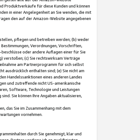
und Produktverkäufe für diese Kunden und können
nden in einer Angelegenheit an Sie wenden, die mit
e-Fragen den auf der Amazon-Website angegebenen
stellen, pflegen und betreiben werden; (b) weder
e Bestimmungen, Verordnungen, Vorschriften,
-beschlüsse oder andere Auflagen einer für Sie
 verstoßen; (c) Sie rechtswirksam Verträge
r Teilnahme am Partnerprogramm für sich selbst
t ausdrücklich enthalten sind; (e) Sie nicht am
den Handelssanktionen eines anderen Landes
gen und zutreffende nicht US-amerikanische
ren, Software, Technologie und Leistungen
sind. Sie können Ihre Angaben aktualisieren,
men, das Sie im Zusammenhang mit dem
 Erwartungen vornehmen.
ogramminhalten durch Sie genehmigt, klar und
zon-Partner verdiene ich an qualifizierten