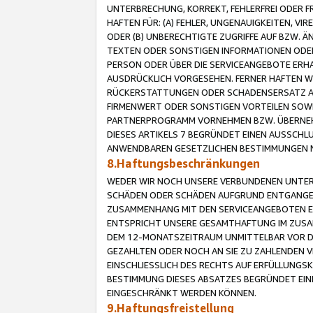
UNTERBRECHUNG, KORREKT, FEHLERFREI ODER 
HAFTEN FÜR: (A) FEHLER, UNGENAUIGKEITEN, 
ODER (B) UNBERECHTIGTE ZUGRIFFE AUF BZW. 
TEXTEN ODER SONSTIGEN INFORMATIONEN ODER 
PERSON ODER ÜBER DIE SERVICEANGEBOTE ERHA
AUSDRÜCKLICH VORGESEHEN. FERNER HAFTEN 
RÜCKERSTATTUNGEN ODER SCHADENSERSATZ AU
FIRMENWERT ODER SONSTIGEN VORTEILEN SOWIE
PARTNERPROGRAMM VORNEHMEN BZW. ÜBERNEHM
DIESES ARTIKELS 7 BEGRÜNDET EINEN AUSSCH
ANWENDBAREN GESETZLICHEN BESTIMMUNGEN 
8.Haftungsbeschränkungen
WEDER WIR NOCH UNSERE VERBUNDENEN UNTERN
SCHÄDEN ODER SCHÄDEN AUFGRUND ENTGANGENE
ZUSAMMENHANG MIT DEN SERVICEANGEBOTEN EN
ENTSPRICHT UNSERE GESAMTHAFTUNG IM ZUSAM
DEM 12-MONATSZEITRAUM UNMITTELBAR VOR DE
GEZAHLTEN ODER NOCH AN SIE ZU ZAHLENDEN V
EINSCHLIESSLICH DES RECHTS AUF ERFÜLLUNGS
BESTIMMUNG DIESES ABSATZES BEGRÜNDET EI
EINGESCHRÄNKT WERDEN KÖNNEN.
9.Haftungsfreistellung