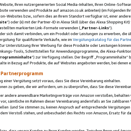
ebsite, Ihren nutzergenerierten Social Media-Inhalten, Ihren Online-Softwar
ebsite verwenden und Produkte auf amazon.co.uk anbieten) (im Folgenden Ihr
-Websites bzw., sofern dies an Ihrem Standort verfügbar ist, einer ander
ite
“) oder (ii) mit der Partner-ID in Alexa Skill (über das Alexa Shopping Ki
estellten markierten Link-Formate verwenden („
Partner-Links
“).
oder sich damit verbinden, um ein Produkt oder Leistungen zu erwerben, di
gütung für qualifizierte Verkäufe, wie im
Vergütungskatalog für das Part
Zur Unterstützung Ihrer Werbung für diese Produkte oder Leistungen können w
linkungs-Tools, Schnittstellen für Anwendungsprogramme, die Alexa-Funktion
Programminhalte
“) zur Verfügung stellen. Der Begriff „Programminhalte“ be
halte in Bezug auf Produkte, die auf Websites angeboten werden, bei denen 
as Partnerprogramm
einer Vergütung setzt voraus, dass Sie diese Vereinbarung einhalten.
ionen zu geben, die wir anfordern, um zu überprüfen, dass Sie diese Vereinba
oder andere anwendbare Marketingverträge von Amazon verstoßen, behalten w
 vor, sämtliche im Rahmen dieser Vereinbarung andernfalls an Sie zahlbare
tellen (und Sie stimmen zu, keinen Anspruch auf entsprechende Vergütungen
 dem Verstoß stehen, und unbeschadet des Rechts von Amazon, Ersatz für 
azu, dass unsere Kunden zu Ihren Kunden werden. Zwischen Ihnen und Amaz