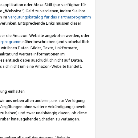
eapplikation oder Alexa Skill (nur verfügbar für
e „
Website
“) Geld zu verdienen, indem Sie Ihre
en im
Vergütungskatalog für das Partnerprogramm
t) verlinken. Entsprechende Links müssen dieser
e über die Amazon-Website angeboten werden, oder
nerprogramm
näher beschrieben (und vorbehaltlich
ir Ihnen Daten, Bilder, Texte, Linkformate,
alität und weitere Informationen im
zieht sich dabei ausdrücklich nicht auf Daten,
es sich nicht um eine Amazon-Website handelt.
rung einhalten.
ir uns neben allen anderen, uns zur Verfügung
n Vergütungen ohne weitere Ankündigung (soweit
 zu haben) und zwar unabhängig davon, ob diese
darüber hinausgehende Schäden zu verlangen.
on gelten alle auf der Amazon-Website