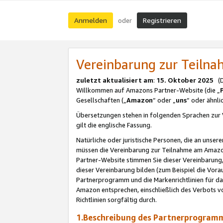
Anmelden
Registrieren
oder
Vereinbarung zur Teil
zuletzt aktualisiert am
:
15. Oktober 2025
(De
Willkommen auf Amazons Partner-Website (die „
Gesellschaften („
Amazon
“ oder „
uns
“ oder ähnl
Übersetzungen stehen in folgenden Sprachen zur 
gilt die englische Fassung.
Natürliche oder juristische Personen, die an uns
müssen die Vereinbarung zur Teilnahme am Amaz
Partner-Website stimmen Sie dieser Vereinbarung,
dieser Vereinbarung bilden (zum Beispiel die Vo
Partnerprogramm und die Markenrichtlinien für da
Amazon entsprechen, einschließlich des Verbots vo
Richtlinien sorgfältig durch.
1.Beschreibung des Partnerprogra