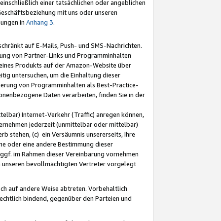
nschließlich einer tatsächlichen oder angeblichen
Geschäftsbeziehung mit uns oder unseren
mungen in
Anhang 3
.
schränkt auf E-Mails, Push- und SMS-Nachrichten.
ellung von Partner-Links und Programminhalten
 eines Produkts auf der Amazon-Website über
tig untersuchen, um die Einhaltung dieser
ntierung von Programminhalten als Best-Practice-
sonenbezogene Daten verarbeiten, finden Sie in der
telbar) Internet-Verkehr (Traffic) anregen können,
rnehmen jederzeit (unmittelbar oder mittelbar)
b stehen, (c) ein Versäumnis unsererseits, Ihre
fene oder eine andere Bestimmung dieser
r ggf. im Rahmen dieser Vereinbarung vornehmen
ch unseren bevollmächtigten Vertreter vorgelegt
ch auf andere Weise abtreten. Vorbehaltlich
rechtlich bindend, gegenüber den Parteien und