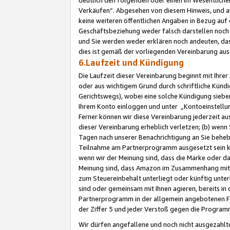
Verkäufen“. Abgesehen von diesem Hinweis, und a
keine weiteren öffentlichen Angaben in Bezug au
Geschäftsbeziehung weder falsch darstellen noch a
und Sie werden weder erklären noch andeuten, dass
dies ist gemäß der vorliegenden Vereinbarung ausd
6.Laufzeit und Kündigung
Die Laufzeit dieser Vereinbarung beginnt mit Ihre
oder aus wichtigem Grund durch schriftliche Kündi
Gerichtswegs), wobei eine solche Kündigung siebe
Ihrem Konto einloggen und unter „Kontoeinstellu
Ferner können wir diese Vereinbarung jederzeit aus
dieser Vereinbarung erheblich verletzen; (b) wenn
Tagen nach unserer Benachrichtigung an Sie behe
Teilnahme am Partnerprogramm ausgesetzt sein kö
wenn wir der Meinung sind, dass die Marke oder 
Meinung sind, dass Amazon im Zusammenhang mit d
zum Steuereinbehalt unterliegt oder künftig unter
sind oder gemeinsam mit Ihnen agieren, bereits in
Partnerprogramm in der allgemein angebotenen Fo
der Ziffer 5 und jeder Verstoß gegen die Programm
Wir dürfen angefallene und noch nicht ausgezahlt