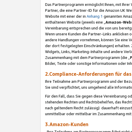
Das Partnerprogramm ermöglicht Ihnen, mit Ihrer W
Partner, die eine Partner-ID für die Amazon UK W
Website mit einer der in
Anhang 1
genannten Amazon
enthaltenen Website (jeweils eine „
Amazon-Webs
Vereinbarung entsprechen und die von uns bereitg
Wenn unsere Kunden die Partner-Links anklicken 
andere Handlungen vornehmen, können Sie eine Ver
der dort festgelegten Einschränkungen) erhalten. 
Widgets, Links, Marketing-Inhalte und andere Ver
Zusammenhang mit dem Partnerprogramm (die „
Bilder, Texte oder sonstige Informationen oder In
2.Compliance-Anforderungen für d
Ihre Teilnahme am Partnerprogramm und der Bezug 
Sie sind verpflichtet, uns umgehend alle Informat
Für den Fall, dass Sie gegen diese Vereinbarung 
stehenden Rechten und Rechtsbehelfen, das Recht
nach geltendem Recht zulässig) dauerhaft einzus
unmittelbar oder mittelbar im Zusammenhang mit
3.Amazon-Kunden
Ihre Teilnahme am Partnerprogramm führt nicht d