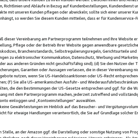
, Richtlinien und Abläufe in Bezug auf Kundenbestellungen, Kundendienst 
kte mit unseren Kunden pflegen oder abwickeln; sollte sich einer unserer Ku
nhängt, so werden Sie diesem Kunden mitteilen, dass er für Kundenservic
emäß dieser Vereinbarung am Partnerprogramm teilnehmen und Ihre Website er
ellung, Pflege oder der Betrieb Ihrer Website gegen anwendbare gesetzlich
skodizes, Branchenstandards, Selbstregulierungsregeln, Gerichtsurteile und 
ngen zu elektronischer Kommunikation, Datenschutz, Werbung und Marketing)
 oder aus anderen Gründen nicht geschäftsfähig sind); (d) Sie den Nutzen de
cherungen, Garantien oder Aussagen verlassen, die in dieser Vereinbarung nich
gebote nutzen, wenn Sie US-Handelssanktionen oder US-Recht entsprechen
men; (f) Sie alle US-amerikanischen Ausfuhr- und Wiederausfuhrbeschränkun
ten, die den Bestimmungen der US-Gesetze entsprechen und ggf. für die Wa
hang mit dem Partnerprogramm machen, jederzeit zutreffend und vollständig 
 Konto einloggen und „Kontoeinstellungen“ auswählen.
keine Gewährleistungen im Hinblick auf das Besucher- und Vergütungsvolu
icht für etwaige Handlungen verantwortlich, die Sie auf Grundlage solcher
en Stelle, an der Amazon ggf. die Darstellung oder sonstige Nutzung von Pr
 ähnlichen, nach dieser Vereinbarung zulässigen, Hinweis anbringen: „Als Ama