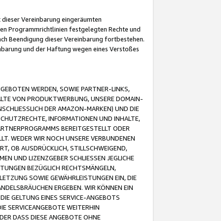
it dieser Vereinbarung eingeräumten
 den Programmrichtlinien festgelegten Rechte und
 nach Beendigung dieser Vereinbarung fortbestehen.
einbarung und der Haftung wegen eines Verstoßes
GEBOTEN WERDEN, SOWIE PARTNER-LINKS,
ALTE VON PRODUKTWERBUNG, UNSERE DOMAIN-
SCHLIESSLICH DER AMAZON-MARKEN) UND DIE
SCHUTZRECHTE, INFORMATIONEN UND INHALTE,
PARTNERPROGRAMMS BEREITGESTELLT ODER
ELLT. WEDER WIR NOCH UNSERE VERBUNDENEN
T, OB AUSDRÜCKLICH, STILLSCHWEIGEND,
MEN UND LIZENZGEBER SCHLIESSEN JEGLICHE
ISTUNGEN BEZÜGLICH RECHTSMÄNGELN,
LETZUNG SOWIE GEWÄHRLEISTUNGEN EIN, DIE
ANDELSBRÄUCHEN ERGEBEN. WIR KÖNNEN EIN
 DIE GELTUNG EINES SERVICE-ANGEBOTS
IE SERVICEANGEBOTE WEITERHIN
ODER DASS DIESE ANGEBOTE OHNE