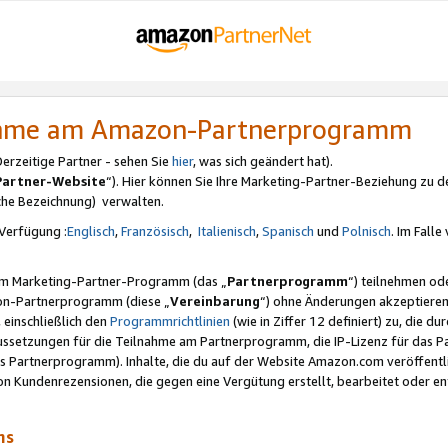
nahme am Amazon-Partnerprogramm
rzeitige Partner - sehen Sie
hier
, was sich geändert hat).
Partner-Website
“). Hier können Sie Ihre Marketing-Partner-Beziehung zu d
iche Bezeichnung) verwalten.
Verfügung :
Englisch
,
Französisch
,
Italienisch
,
Spanisch
und
Polnisch
. Im Fall
erem Marketing-Partner-Programm (das „
Partnerprogramm
“) teilnehmen od
on-Partnerprogramm (diese „
Vereinbarung
“) ohne Änderungen akzeptieren
 einschließlich den
Programmrichtlinien
(wie in Ziffer 12 definiert) zu, die 
raussetzungen für die Teilnahme am Partnerprogramm, die IP-Lizenz für das
s Partnerprogramm). Inhalte, die du auf der Website Amazon.com veröffentl
n Kundenrezensionen, die gegen eine Vergütung erstellt, bearbeitet oder ent
mms