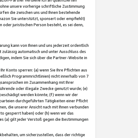
ohne unsere vorherige schriftliche Zustimmung
ürfen die zwischen uns und Ihnen bestehende
mazon Sie unterstützt, sponsert oder empfiehlt)
oder juristischen Person besteht, es sei denn,
arung kann von Ihnen und uns jederzeit ordentlich
t zulässig automatisch und unter Ausschluss des
gen, indem Sie sich über die Partner-Website in
hr Konto sperren: (a) wenn Sie Ihre Pflichten aus
eßlich Programmrichtlinien) nicht innerhalb von 7
ngsansprüchen im Zusammenhang mit Ihrer
ührende oder illegale Zwecke genutzt wurde; (e)
eschädigt werden könnte; (f) wenn wir der
rteien durchgeführten Tätigkeiten einer Pflicht
nen, die unserer Ansicht nach mit Ihnen verbunden
nto gesperrt haben) oder (h) wenn wir das
 (a) gilt jeder Verstoß gegen die Bestimmungen
ehalten, um sicherzustellen, dass der richtige