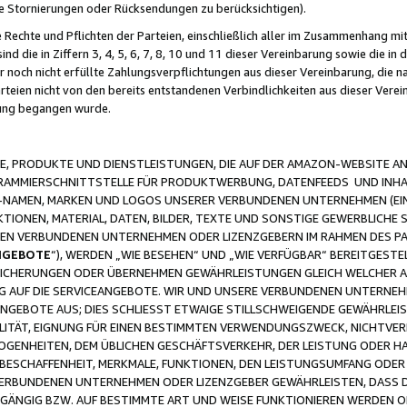
ge Stornierungen oder Rücksendungen zu berücksichtigen).
 Rechte und Pflichten der Parteien, einschließlich aller im Zusammenhang m
 die in Ziffern 3, 4, 5, 6, 7, 8, 10 und 11 dieser Vereinbarung sowie die in
er noch nicht erfüllte Zahlungsverpflichtungen aus dieser Vereinbarung, die
arteien nicht von den bereits entstandenen Verbindlichkeiten aus dieser Ver
gung begangen wurde.
 PRODUKTE UND DIENSTLEISTUNGEN, DIE AUF DER AMAZON-WEBSITE AN
GRAMMIERSCHNITTSTELLE FÜR PRODUKTWERBUNG, DATENFEEDS UND INH
-NAMEN, MARKEN UND LOGOS UNSERER VERBUNDENEN UNTERNEHMEN (EIN
IONEN, MATERIAL, DATEN, BILDER, TEXTE UND SONSTIGE GEWERBLICHE 
EREN VERBUNDENEN UNTERNEHMEN ODER LIZENZGEBERN IM RAHMEN DES 
NGEBOTE
“), WERDEN „WIE BESEHEN“ UND „WIE VERFÜGBAR“ BEREITGEST
CHERUNGEN ODER ÜBERNEHMEN GEWÄHRLEISTUNGEN GLEICH WELCHER AR
ZUG AUF DIE SERVICEANGEBOTE. WIR UND UNSERE VERBUNDENEN UNTERNEH
ANGEBOTE AUS; DIES SCHLIESST ETWAIGE STILLSCHWEIGENDE GEWÄHRLE
LITÄT, EIGNUNG FÜR EINEN BESTIMMTEN VERWENDUNGSZWECK, NICHTVER
OGENHEITEN, DEM ÜBLICHEN GESCHÄFTSVERKEHR, DER LEISTUNG ODER H
 BESCHAFFENHEIT, MERKMALE, FUNKTIONEN, DEN LEISTUNGSUMFANG ODER
VERBUNDENEN UNTERNEHMEN ODER LIZENZGEBER GEWÄHRLEISTEN, DASS D
HGÄNGIG BZW. AUF BESTIMMTE ART UND WEISE FUNKTIONIEREN WERDEN 