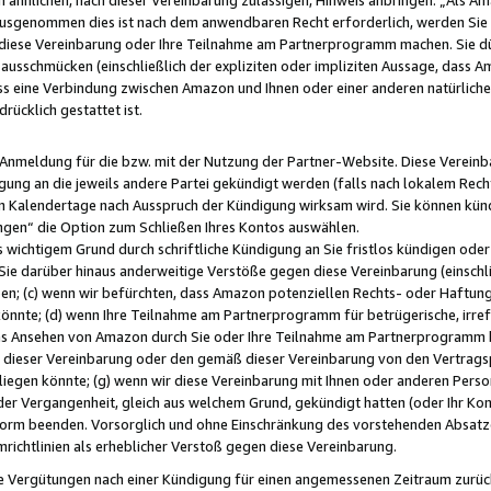
usgenommen dies ist nach dem anwendbaren Recht erforderlich, werden Sie 
f diese Vereinbarung oder Ihre Teilnahme am Partnerprogramm machen. Sie d
usschmücken (einschließlich der expliziten oder impliziten Aussage, dass A
 eine Verbindung zwischen Amazon und Ihnen oder einer anderen natürlichen 
rücklich gestattet ist.
r Anmeldung für die bzw. mit der Nutzung der Partner-Website. Diese Vereinb
gung an die jeweils andere Partei gekündigt werden (falls nach lokalem Rech
n Kalendertage nach Ausspruch der Kündigung wirksam wird. Sie können kündi
ngen“ die Option zum Schließen Ihres Kontos auswählen.
 wichtigem Grund durch schriftliche Kündigung an Sie fristlos kündigen oder I
 Sie darüber hinaus anderweitige Verstöße gegen diese Vereinbarung (einschli
ben; (c) wenn wir befürchten, dass Amazon potenziellen Rechts- oder Haftu
nnte; (d) wenn Ihre Teilnahme am Partnerprogramm für betrügerische, irref
das Ansehen von Amazon durch Sie oder Ihre Teilnahme am Partnerprogramm b
ieser Vereinbarung oder den gemäß dieser Vereinbarung von den Vertragspa
liegen könnte; (g) wenn wir diese Vereinbarung mit Ihnen oder anderen Perso
 der Vergangenheit, gleich aus welchem Grund, gekündigt hatten (oder Ihr Ko
rm beenden. Vorsorglich und ohne Einschränkung des vorstehenden Absatzes
richtlinien als erheblicher Verstoß gegen diese Vereinbarung.
e Vergütungen nach einer Kündigung für einen angemessenen Zeitraum zurückb