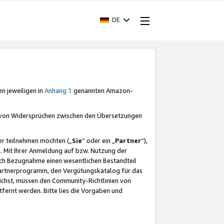
DE
en jeweiligen in
Anhang 1
genannten Amazon-
e von Widersprüchen zwischen den Übersetzungen
er teilnehmen möchten („
Sie
“ oder ein „
Partner
“),
. Mit Ihrer Anmeldung auf bzw. Nutzung der
durch Bezugnahme einen wesentlichen Bestandteil
 Partnerprogramm, den Vergütungskatalog für das
ichst, müssen den Community-Richtlinien von
fernt werden. Bitte lies die Vorgaben und