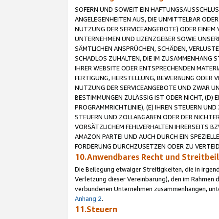
SOFERN UND SOWEIT EIN HAFTUNGSAUSSCHLUSS
ANGELEGENHEITEN AUS, DIE UNMITTELBAR ODER 
NUTZUNG DER SERVICEANGEBOTE) ODER EINEM V
UNTERNEHMEN UND LIZENZGEBER SOWIE UNSERE 
SÄMTLICHEN ANSPRÜCHEN, SCHÄDEN, VERLUSTE
SCHADLOS ZUHALTEN, DIE IM ZUSAMMENHANG STE
IHRER WEBSITE ODER ENTSPRECHENDEN MATERIA
FERTIGUNG, HERSTELLUNG, BEWERBUNG ODER VE
NUTZUNG DER SERVICEANGEBOTE UND ZWAR UN
BESTIMMUNGEN ZULÄSSIG IST ODER NICHT, (D) 
PROGRAMMRICHTLINIE), (E) IHREN STEUERN UN
STEUERN UND ZOLLABGABEN ODER DER NICHTER
VORSÄTZLICHEM FEHLVERHALTEN IHRERSEITS BZ
AMAZON PARTEI UND AUCH DURCH EIN SPEZIELL
FORDERUNG DURCHZUSETZEN ODER ZU VERTEIDI
10.Anwendbares Recht und Streitbe
Die Beilegung etwaiger Streitigkeiten, die in irg
Verletzung dieser Vereinbarung), den im Rahmen d
verbundenen Unternehmen zusammenhängen, unterl
Anhang 2
.
11.Steuern