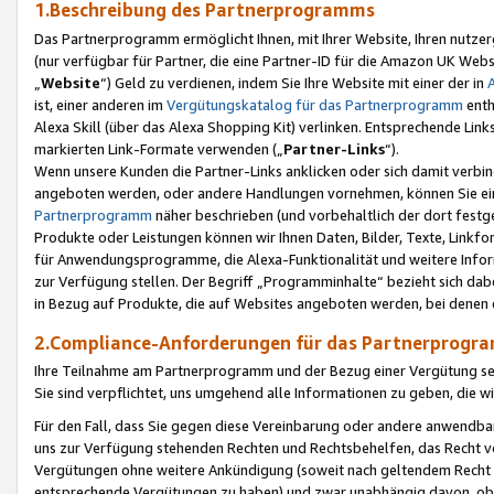
1.Beschreibung des Partnerprogramms
Das Partnerprogramm ermöglicht Ihnen, mit Ihrer Website, Ihren nutzer
(nur verfügbar für Partner, die eine Partner-ID für die Amazon UK We
„
Website
“) Geld zu verdienen, indem Sie Ihre Website mit einer der in
ist, einer anderen im
Vergütungskatalog für das Partnerprogramm
enth
Alexa Skill (über das Alexa Shopping Kit) verlinken. Entsprechende Lin
markierten Link-Formate verwenden („
Partner-Links
“).
Wenn unsere Kunden die Partner-Links anklicken oder sich damit verbi
angeboten werden, oder andere Handlungen vornehmen, können Sie eine
Partnerprogramm
näher beschrieben (und vorbehaltlich der dort festg
Produkte oder Leistungen können wir Ihnen Daten, Bilder, Texte, Linkfo
für Anwendungsprogramme, die Alexa-Funktionalität und weitere Inf
zur Verfügung stellen. Der Begriff „Programminhalte“ bezieht sich dabe
in Bezug auf Produkte, die auf Websites angeboten werden, bei denen 
2.Compliance-Anforderungen für das Partnerprog
Ihre Teilnahme am Partnerprogramm und der Bezug einer Vergütung setz
Sie sind verpflichtet, uns umgehend alle Informationen zu geben, die w
Für den Fall, dass Sie gegen diese Vereinbarung oder andere anwendba
uns zur Verfügung stehenden Rechten und Rechtsbehelfen, das Recht vo
Vergütungen ohne weitere Ankündigung (soweit nach geltendem Recht z
entsprechende Vergütungen zu haben) und zwar unabhängig davon, ob 