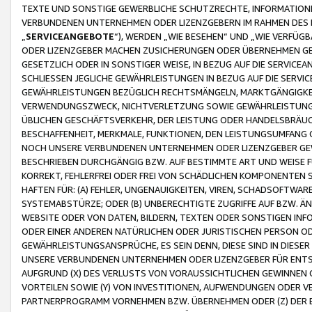
TEXTE UND SONSTIGE GEWERBLICHE SCHUTZRECHTE, INFORMATIONE
VERBUNDENEN UNTERNEHMEN ODER LIZENZGEBERN IM RAHMEN DES
„
SERVICEANGEBOTE
“), WERDEN „WIE BESEHEN“ UND „WIE VERFÜ
ODER LIZENZGEBER MACHEN ZUSICHERUNGEN ODER ÜBERNEHMEN GEW
GESETZLICH ODER IN SONSTIGER WEISE, IN BEZUG AUF DIE SERVI
SCHLIESSEN JEGLICHE GEWÄHRLEISTUNGEN IN BEZUG AUF DIE SERVI
GEWÄHRLEISTUNGEN BEZÜGLICH RECHTSMÄNGELN, MARKTGÄNGIGKEIT
VERWENDUNGSZWECK, NICHTVERLETZUNG SOWIE GEWÄHRLEISTUNGEN 
ÜBLICHEN GESCHÄFTSVERKEHR, DER LEISTUNG ODER HANDELSBRÄUCH
BESCHAFFENHEIT, MERKMALE, FUNKTIONEN, DEN LEISTUNGSUMFANG 
NOCH UNSERE VERBUNDENEN UNTERNEHMEN ODER LIZENZGEBER GEWÄ
BESCHRIEBEN DURCHGÄNGIG BZW. AUF BESTIMMTE ART UND WEISE
KORREKT, FEHLERFREI ODER FREI VON SCHÄDLICHEN KOMPONENTEN
HAFTEN FÜR: (A) FEHLER, UNGENAUIGKEITEN, VIREN, SCHADSOFTW
SYSTEMABSTÜRZE; ODER (B) UNBERECHTIGTE ZUGRIFFE AUF BZW. 
WEBSITE ODER VON DATEN, BILDERN, TEXTEN ODER SONSTIGEN INF
ODER EINER ANDEREN NATÜRLICHEN ODER JURISTISCHEN PERSON OD
GEWÄHRLEISTUNGSANSPRÜCHE, ES SEIN DENN, DIESE SIND IN DIES
UNSERE VERBUNDENEN UNTERNEHMEN ODER LIZENZGEBER FÜR EN
AUFGRUND (X) DES VERLUSTS VON VORAUSSICHTLICHEN GEWINNEN
VORTEILEN SOWIE (Y) VON INVESTITIONEN, AUFWENDUNGEN ODER VE
PARTNERPROGRAMM VORNEHMEN BZW. ÜBERNEHMEN ODER (Z) DER 