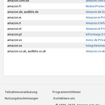
amazon.com.be
amazon.com.b
amazon.fr
Notice:Protec
amazon.de, audible.de
Amazon.de Da
amazon.ie
Amazon.ie Pri
amazon.it
Amazon.it Inf
amazon.nl
Amazon.nl Pri
amazon.pl
Informacja O
amazon.es
Aviso de Priv
amazon.se
Integritetsm
amazon.co.uk, audible.co.uk
Amazon.co.uk 
Teilnahmevereinbarung
Programmrichtlinien
Nutzungsbestimmungen
Kontaktiere uns