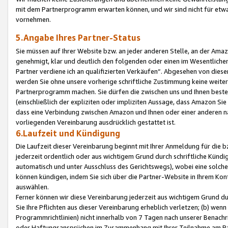
mit dem Partnerprogramm erwarten können, und wir sind nicht für etwa
vornehmen.
5.Angabe Ihres Partner-Status
Sie müssen auf Ihrer Website bzw. an jeder anderen Stelle, an der Am
genehmigt, klar und deutlich den folgenden oder einen im Wesentlichen
Partner verdiene ich an qualifizierten Verkäufen“. Abgesehen von die
werden Sie ohne unsere vorherige schriftliche Zustimmung keine weite
Partnerprogramm machen. Sie dürfen die zwischen uns und Ihnen best
(einschließlich der expliziten oder impliziten Aussage, dass Amazon Si
dass eine Verbindung zwischen Amazon und Ihnen oder einer anderen natü
vorliegenden Vereinbarung ausdrücklich gestattet ist.
6.Laufzeit und Kündigung
Die Laufzeit dieser Vereinbarung beginnt mit Ihrer Anmeldung für die 
jederzeit ordentlich oder aus wichtigem Grund durch schriftliche Kündi
automatisch und unter Ausschluss des Gerichtswegs), wobei eine solch
können kündigen, indem Sie sich über die Partner-Website in Ihrem Ko
auswählen.
Ferner können wir diese Vereinbarung jederzeit aus wichtigem Grund dur
Sie Ihre Pflichten aus dieser Vereinbarung erheblich verletzen; (b) wen
Programmrichtlinien) nicht innerhalb von 7 Tagen nach unserer Benachr
oder Haftungsansprüchen im Zusammenhang mit Ihrer Teilnahme am Pa