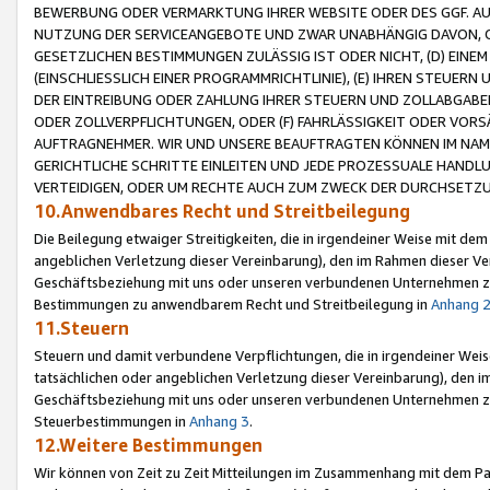
BEWERBUNG ODER VERMARKTUNG IHRER WEBSITE ODER DES GGF. AUF 
NUTZUNG DER SERVICEANGEBOTE UND ZWAR UNABHÄNGIG DAVON, O
GESETZLICHEN BESTIMMUNGEN ZULÄSSIG IST ODER NICHT, (D) EINE
(EINSCHLIESSLICH EINER PROGRAMMRICHTLINIE), (E) IHREN STEUER
DER EINTREIBUNG ODER ZAHLUNG IHRER STEUERN UND ZOLLABGAB
ODER ZOLLVERPFLICHTUNGEN, ODER (F) FAHRLÄSSIGKEIT ODER VORS
AUFTRAGNEHMER. WIR UND UNSERE BEAUFTRAGTEN KÖNNEN IM NAME
GERICHTLICHE SCHRITTE EINLEITEN UND JEDE PROZESSUALE HAND
VERTEIDIGEN, ODER UM RECHTE AUCH ZUM ZWECK DER DURCHSETZU
10.Anwendbares Recht und Streitbeilegung
Die Beilegung etwaiger Streitigkeiten, die in irgendeiner Weise mit de
angeblichen Verletzung dieser Vereinbarung), den im Rahmen dieser Ve
Geschäftsbeziehung mit uns oder unseren verbundenen Unternehmen zu
Bestimmungen zu anwendbarem Recht und Streitbeilegung in
Anhang 
11.Steuern
Steuern und damit verbundene Verpflichtungen, die in irgendeiner Wei
tatsächlichen oder angeblichen Verletzung dieser Vereinbarung), den 
Geschäftsbeziehung mit uns oder unseren verbundenen Unternehmen z
Steuerbestimmungen in
Anhang 3
.
12.Weitere Bestimmungen
Wir können von Zeit zu Zeit Mitteilungen im Zusammenhang mit dem Par