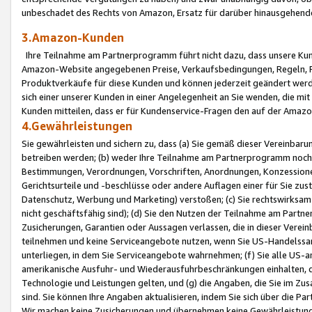
unbeschadet des Rechts von Amazon, Ersatz für darüber hinausgehen
3.Amazon-Kunden
Ihre Teilnahme am Partnerprogramm führt nicht dazu, dass unsere Kun
Amazon-Website angegebenen Preise, Verkaufsbedingungen, Regeln, Ri
Produktverkäufe für diese Kunden und können jederzeit geändert werde
sich einer unserer Kunden in einer Angelegenheit an Sie wenden, die 
Kunden mitteilen, dass er für Kundenservice-Fragen den auf der Ama
4.Gewährleistungen
Sie gewährleisten und sichern zu, dass (a) Sie gemäß dieser Vereinba
betreiben werden; (b) weder Ihre Teilnahme am Partnerprogramm noch d
Bestimmungen, Verordnungen, Vorschriften, Anordnungen, Konzessionen,
Gerichtsurteile und -beschlüsse oder andere Auflagen einer für Sie zu
Datenschutz, Werbung und Marketing) verstoßen; (c) Sie rechtswirksam 
nicht geschäftsfähig sind); (d) Sie den Nutzen der Teilnahme am Partne
Zusicherungen, Garantien oder Aussagen verlassen, die in dieser Verein
teilnehmen und keine Serviceangebote nutzen, wenn Sie US-Handelssa
unterliegen, in dem Sie Serviceangebote wahrnehmen; (f) Sie alle US
amerikanische Ausfuhr- und Wiederausfuhrbeschränkungen einhalten, 
Technologie und Leistungen gelten, und (g) die Angaben, die Sie im 
sind. Sie können Ihre Angaben aktualisieren, indem Sie sich über die 
Wir machen keine Zusicherungen und übernehmen keine Gewährleistun