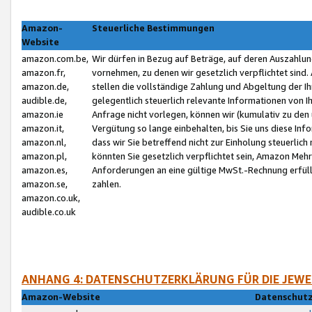
Amazon-
Steuerliche Bestimmungen
Website
amazon.com.be,
Wir dürfen in Bezug auf Beträge, auf deren Auszahlun
amazon.fr,
vornehmen, zu denen wir gesetzlich verpflichtet sind
amazon.de,
stellen die vollständige Zahlung und Abgeltung der 
audible.de,
gelegentlich steuerlich relevante Informationen von I
amazon.ie
Anfrage nicht vorlegen, können wir (kumulativ zu de
amazon.it,
Vergütung so lange einbehalten, bis Sie uns diese Inf
amazon.nl,
dass wir Sie betreffend nicht zur Einholung steuerlich 
amazon.pl,
könnten Sie gesetzlich verpflichtet sein, Amazon Meh
amazon.es,
Anforderungen an eine gültige MwSt.-Rechnung erfüllt
amazon.se,
zahlen.
amazon.co.uk,
audible.co.uk
ANHANG 4: DATENSCHUTZERKLÄRUNG FÜR DIE JEWE
Amazon-Website
Datenschutz