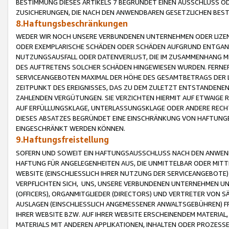
BESTIMMUNG DIESES ARTIKELS 7 BEGRÜNDET EINEN AUSSCHLUSS 
ZUSICHERUNGEN, DIE NACH DEN ANWENDBAREN GESETZLICHEN BE
8.Haftungsbeschränkungen
WEDER WIR NOCH UNSERE VERBUNDENEN UNTERNEHMEN ODER LIZEN
ODER EXEMPLARISCHE SCHÄDEN ODER SCHÄDEN AUFGRUND ENTGANG
NUTZUNGSAUSFALL ODER DATENVERLUST, DIE IM ZUSAMMENHANG MI
DES AUFTRETENS SOLCHER SCHÄDEN HINGEWIESEN WURDEN. FERN
SERVICEANGEBOTEN MAXIMAL DER HÖHE DES GESAMTBETRAGS DER 
ZEITPUNKT DES EREIGNISSES, DAS ZU DEM ZULETZT ENTSTANDENE
ZAHLENDEN VERGÜTUNGEN. SIE VERZICHTEN HIERMIT AUF ETWAIGE 
AUF ERFÜLLUNGSKLAGE, UNTERLASSUNGSKLAGE ODER ANDERE RECHT
DIESES ABSATZES BEGRÜNDET EINE EINSCHRÄNKUNG VON HAFTUNG
EINGESCHRÄNKT WERDEN KÖNNEN.
9.Haftungsfreistellung
SOFERN UND SOWEIT EIN HAFTUNGSAUSSCHLUSS NACH DEN ANWENDB
HAFTUNG FÜR ANGELEGENHEITEN AUS, DIE UNMITTELBAR ODER MITT
WEBSITE (EINSCHLIESSLICH IHRER NUTZUNG DER SERVICEANGEBOTE)
VERPFLICHTEN SICH, UNS, UNSERE VERBUNDENEN UNTERNEHMEN UN
(OFFICERS), ORGANMITGLIEDER (DIRECTORS) UND VERTRETER VON 
AUSLAGEN (EINSCHLIESSLICH ANGEMESSENER ANWALTSGEBÜHREN) FR
IHRER WEBSITE BZW. AUF IHRER WEBSITE ERSCHEINENDEM MATERIAL
MATERIALS MIT ANDEREN APPLIKATIONEN, INHALTEN ODER PROZESSE