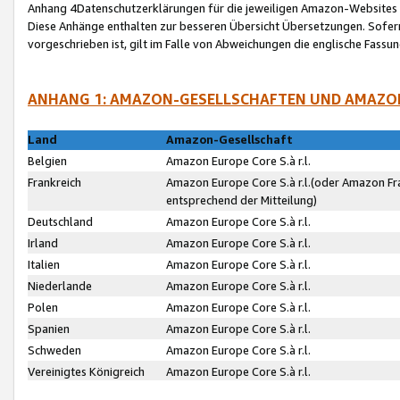
Anhang 4Datenschutzerklärungen für die jeweiligen Amazon-Websites
Diese Anhänge enthalten zur besseren Übersicht Übersetzungen. Sofe
vorgeschrieben ist, gilt im Falle von Abweichungen die englische Fass
ANHANG 1: AMAZON-GESELLSCHAFTEN UND AMAZO
Land
Amazon-Gesellschaft
Belgien
Amazon Europe Core S.à r.l.
Frankreich
Amazon Europe Core S.à r.l.(oder Amazon Fr
entsprechend der Mitteilung)
Deutschland
Amazon Europe Core S.à r.l.
Irland
Amazon Europe Core S.à r.l.
Italien
Amazon Europe Core S.à r.l.
Niederlande
Amazon Europe Core S.à r.l.
Polen
Amazon Europe Core S.à r.l.
Spanien
Amazon Europe Core S.à r.l.
Schweden
Amazon Europe Core S.à r.l.
Vereinigtes Königreich
Amazon Europe Core S.à r.l.