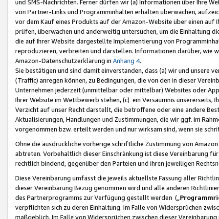
und SMS-Nachrichten. Ferner dürfen wir (a) Informationen über Ihre We
von Partner-Links und Programminhalten erhalten überwachen, aufzei
vor dem Kauf eines Produkts auf der Amazon-Website über einen auf Ih
prüfen, überwachen und anderweitig untersuchen, um die Einhaltung dies
die auf Ihrer Website dargestellte Implementierung von Programminhalt
reproduzieren, verbreiten und darstellen. Informationen darüber, wie w
Amazon-Datenschutzerklärung in
Anhang 4
.
Sie bestätigen und sind damit einverstanden, dass (a) wir und unsere 
(Traffic) anregen können, zu Bedingungen, die von den in dieser Vere
Unternehmen jederzeit (unmittelbar oder mittelbar) Websites oder Appl
Ihrer Website im Wettbewerb stehen, (c) ein Versäumnis unsererseits, I
Verzicht auf unser Recht darstellt, die betroffene oder eine andere B
Aktualisierungen, Handlungen und Zustimmungen, die wir ggf. im Rahme
vorgenommen bzw. erteilt werden und nur wirksam sind, wenn sie schri
Ohne die ausdrückliche vorherige schriftliche Zustimmung von Amazon
abtreten. Vorbehaltlich dieser Einschränkung ist diese Vereinbarung f
rechtlich bindend, gegenüber den Parteien und ihren jeweiligen Rech
Diese Vereinbarung umfasst die jeweils aktuellste Fassung aller Richtli
dieser Vereinbarung Bezug genommen wird und alle anderen Richtlinie
des Partnerprogramms zur Verfügung gestellt werden („
Programmric
verpflichten sich zu deren Einhaltung. Im Falle von Widersprüchen zwi
maßgeblich. Im Falle von Widersprüchen zwischen dieser Vereinbarun