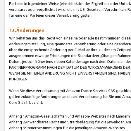
Parteien in irgendeiner Weise (einschließlich des Ergreifens oder Unt
veranlasst oder verpflichtet wird, die mit US-Gesetzen, Vorschriften,
für eine der Parteien dieser Vereinbarung gelten.
13.Änderungen
Wir behalten uns das Recht vor, einzelne oder alle Bestimmungen diese
Änderungsmitteilung, eine geänderte Vereinbarung oder eine geänderte 
über die entsprechende Änderung per E-Mail an Ihre zu diesem Zeitpun
ausgenommen etwaige Erhöhungen der Standardvergütung im Rahmen
Datum, jedoch frühestens sieben Kalendertage nach dem Datum, an de
PARTNERPROGRAMM NACH DEM DATUM DES WIRKSAMWERDENS DER Ä
WENN SIE MIT EINER ÄNDERUNG NICHT EINVERSTANDEN SIND, HABEN S
KÜNDIGEN.
Wenn Sie diese Vereinbarung mit Amazon France Services SAS geschlo
gelten zukünftige Änderungen an dieser Vereinbarung für Sie und Ama
Core S.à r.l. bezieht.
Anhang 1Amazon-Gesellschaften und Amazon-Websites nach Ländern
Anhang 2Anwendbares Recht und Streitbeilegung für die jeweiligen 
Anhang 3Steuerbestimmungen für die jeweiligen Amazon-Websites