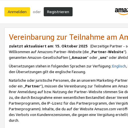
Anmelden
Registrieren
oder
Vereinbarung zur Teilnahme am 
zuletzt aktualisiert am
:
15. Oktober 2025
(Derzeitige Partner - 
Willkommen auf Amazons Partner-Website (die „
Partner-Website
“)
genannten Amazon-Gesellschaften („
Amazon
“ oder „
uns
“ oder ähnli
Übersetzungen stehen in folgenden Sprachen zur Verfügung :
Englisch
,
den Übersetzungen gilt die englische Fassung.
Natürliche oder juristische Personen, die an unserem Marketing-Partn
oder ein „
Partner
“), müssen die Vereinbarung zur Teilnahme am Ama
Ihrer Anmeldung auf bzw. Nutzung der Partner-Website stimmen Sie die
zu, die durch Bezugnahme einen wesentlichen Bestandteil dieser Verei
Partnerprogramm, die IP-Lizenz für das Partnerprogramm, den Vergütu
Partnerprogramm). Inhalte, die du auf der Website Amazon.com veröffe
des Verbots von Kundenrezensionen, die gegen eine Vergütung erstellt, 
durch.