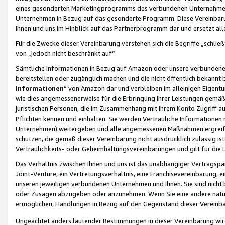
eines gesonderten Marketingprogramms des verbundenen Unternehmens
Unternehmen in Bezug auf das gesonderte Programm. Diese Vereinbarung
Ihnen und uns im Hinblick auf das Partnerprogramm dar und ersetzt al
Für die Zwecke dieser Vereinbarung verstehen sich die Begriffe „schließ
von „jedoch nicht beschränkt auf“.
Sämtliche Informationen in Bezug auf Amazon oder unsere verbunde
bereitstellen oder zugänglich machen und die nicht öffentlich bekannt bz
Informationen
“ von Amazon dar und verbleiben im alleinigen Eigent
wie dies angemessenerweise für die Erbringung Ihrer Leistungen gemäß d
juristischen Personen, die im Zusammenhang mit Ihrem Konto Zugriff au
Pflichten kennen und einhalten. Sie werden Vertrauliche Informationen 
Unternehmen) weitergeben und alle angemessenen Maßnahmen ergreifen
schützen, die gemäß dieser Vereinbarung nicht ausdrücklich zulässig is
Vertraulichkeits- oder Geheimhaltungsvereinbarungen und gilt für die
Das Verhältnis zwischen Ihnen und uns ist das unabhängiger Vertragspa
Joint-Venture, ein Vertretungsverhältnis, eine Franchisevereinbarung, 
unseren jeweiligen verbundenen Unternehmen und Ihnen. Sie sind ni
oder Zusagen abzugeben oder anzunehmen. Wenn Sie eine andere natürli
ermöglichen, Handlungen in Bezug auf den Gegenstand dieser Vereinbar
Ungeachtet anders lautender Bestimmungen in dieser Vereinbarung wird