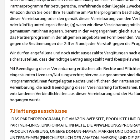
Partnerprogramm für betrügerische, irreführende oder illegale Zwecke
Amazon durch Sie oder Ihre Teilnahme am Partnerprogramm beschädig
dieser Vereinbarung oder den gemäß dieser Vereinbarung von den Vertr
oder künftig unterliegen könnte; (g) wenn wir diese Vereinbarung mit I
gemeinsam mit Ihnen agieren, bereits in der Vergangenheit, gleich aus
das Partnerprogramm in der allgemein angebotenen Form beenden. Vors
gegen die Bestimmungen der Ziffer 5 und jeder Verstoß gegen die Prog
Wir dürfen angefallene und noch nicht ausgezahlte Vergütungen nach 
sicherzustellen, dass der richtige Betrag ausgezahlt wird (beispielsw
Mit Beendigung dieser Vereinbarung erlöschen alle Rechte und Pflichte
eingeräumten Lizenzen/Nutzungsrechte; hiervon ausgenommen sind die in 
Programmrichtlinien festgelegten Rechte und Pflichten der Parteien sow
Vereinbarung, die nach Beendigung dieser Vereinbarung fortbestehen. D
entstandenen Verbindlichkeiten aus dieser Vereinbarung und der Haft
begangen wurde.
7.Haftungsausschlüsse
DAS PARTNERPROGRAMM, DIE AMAZON-WEBSITE, PRODUKTE UND DI
PARTNER-LINKS, LINKFORMATE, INHALTE, DIE ANWENDUNGSPROGR
PRODUKTWERBUNG, UNSERE DOMAIN-NAMEN, MARKEN UND LOGOS S
UNTERNEHMEN (EINSCHLIESSLICH DER AMAZON-MARKEN) UND DIE GE