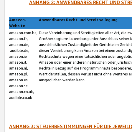
ANHANG 2: ANWENDBARES RECHT UND STRE
Amazon-
Anwendbares Recht und Streitbeilegung
Website
amazon.com.be,
Diese Vereinbarung und Streitigkeiten aller Art, die 
amazon.fr,
Großherzogtums Luxemburg unter Ausschluss seiner Kol
amazon.de,
ausschließlichen Zuständigkeit der Gerichte im Geri
audible.de,
dieser Vereinbarung kann Amazon bei einem zuständig
amazon.ie
Rechtsschutz wegen einer tatsächlichen oder angebli
amazon.it,
Amazon oder einer anderen natürlichen oder juristisc
amazon.nl,
Rechte in Bezug auf die Programminhalte besonderer,
amazon.pl,
Wert darstellen, dessen Verlust nicht ohne Weiteres e
amazon.es,
ausgeglichen werden kann.
amazon.se,
amazon.co.uk,
audible.co.uk
ANHANG 3: STEUERBESTIMMUNGEN FÜR DIE JEWEIL