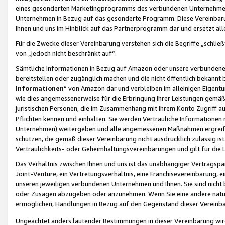
eines gesonderten Marketingprogramms des verbundenen Unternehmens
Unternehmen in Bezug auf das gesonderte Programm. Diese Vereinbarung
Ihnen und uns im Hinblick auf das Partnerprogramm dar und ersetzt al
Für die Zwecke dieser Vereinbarung verstehen sich die Begriffe „schließ
von „jedoch nicht beschränkt auf“.
Sämtliche Informationen in Bezug auf Amazon oder unsere verbunde
bereitstellen oder zugänglich machen und die nicht öffentlich bekannt bz
Informationen
“ von Amazon dar und verbleiben im alleinigen Eigent
wie dies angemessenerweise für die Erbringung Ihrer Leistungen gemäß d
juristischen Personen, die im Zusammenhang mit Ihrem Konto Zugriff au
Pflichten kennen und einhalten. Sie werden Vertrauliche Informationen 
Unternehmen) weitergeben und alle angemessenen Maßnahmen ergreifen
schützen, die gemäß dieser Vereinbarung nicht ausdrücklich zulässig is
Vertraulichkeits- oder Geheimhaltungsvereinbarungen und gilt für die
Das Verhältnis zwischen Ihnen und uns ist das unabhängiger Vertragspa
Joint-Venture, ein Vertretungsverhältnis, eine Franchisevereinbarung, 
unseren jeweiligen verbundenen Unternehmen und Ihnen. Sie sind ni
oder Zusagen abzugeben oder anzunehmen. Wenn Sie eine andere natürli
ermöglichen, Handlungen in Bezug auf den Gegenstand dieser Vereinbar
Ungeachtet anders lautender Bestimmungen in dieser Vereinbarung wird