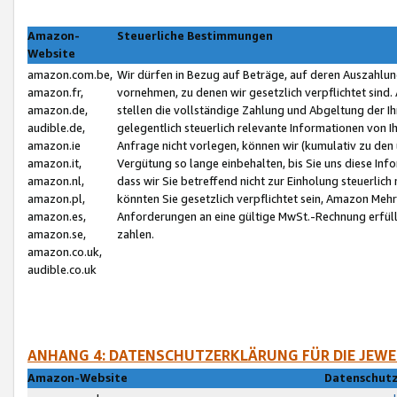
Amazon-
Steuerliche Bestimmungen
Website
amazon.com.be,
Wir dürfen in Bezug auf Beträge, auf deren Auszahlun
amazon.fr,
vornehmen, zu denen wir gesetzlich verpflichtet sind
amazon.de,
stellen die vollständige Zahlung und Abgeltung der 
audible.de,
gelegentlich steuerlich relevante Informationen von I
amazon.ie
Anfrage nicht vorlegen, können wir (kumulativ zu de
amazon.it,
Vergütung so lange einbehalten, bis Sie uns diese Inf
amazon.nl,
dass wir Sie betreffend nicht zur Einholung steuerlich 
amazon.pl,
könnten Sie gesetzlich verpflichtet sein, Amazon Meh
amazon.es,
Anforderungen an eine gültige MwSt.-Rechnung erfüllt
amazon.se,
zahlen.
amazon.co.uk,
audible.co.uk
ANHANG 4: DATENSCHUTZERKLÄRUNG FÜR DIE JEWE
Amazon-Website
Datenschutz