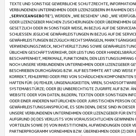
TEXTE UND SONSTIGE GEWERBLICHE SCHUTZRECHTE, INFORMATIONE
VERBUNDENEN UNTERNEHMEN ODER LIZENZGEBERN IM RAHMEN DES
„
SERVICEANGEBOTE
“), WERDEN „WIE BESEHEN“ UND „WIE VERFÜ
ODER LIZENZGEBER MACHEN ZUSICHERUNGEN ODER ÜBERNEHMEN GEW
GESETZLICH ODER IN SONSTIGER WEISE, IN BEZUG AUF DIE SERVI
SCHLIESSEN JEGLICHE GEWÄHRLEISTUNGEN IN BEZUG AUF DIE SERVI
GEWÄHRLEISTUNGEN BEZÜGLICH RECHTSMÄNGELN, MARKTGÄNGIGKEIT
VERWENDUNGSZWECK, NICHTVERLETZUNG SOWIE GEWÄHRLEISTUNGEN 
ÜBLICHEN GESCHÄFTSVERKEHR, DER LEISTUNG ODER HANDELSBRÄUCH
BESCHAFFENHEIT, MERKMALE, FUNKTIONEN, DEN LEISTUNGSUMFANG 
NOCH UNSERE VERBUNDENEN UNTERNEHMEN ODER LIZENZGEBER GEWÄ
BESCHRIEBEN DURCHGÄNGIG BZW. AUF BESTIMMTE ART UND WEISE
KORREKT, FEHLERFREI ODER FREI VON SCHÄDLICHEN KOMPONENTEN
HAFTEN FÜR: (A) FEHLER, UNGENAUIGKEITEN, VIREN, SCHADSOFTW
SYSTEMABSTÜRZE; ODER (B) UNBERECHTIGTE ZUGRIFFE AUF BZW. 
WEBSITE ODER VON DATEN, BILDERN, TEXTEN ODER SONSTIGEN INF
ODER EINER ANDEREN NATÜRLICHEN ODER JURISTISCHEN PERSON OD
GEWÄHRLEISTUNGSANSPRÜCHE, ES SEIN DENN, DIESE SIND IN DIES
UNSERE VERBUNDENEN UNTERNEHMEN ODER LIZENZGEBER FÜR EN
AUFGRUND (X) DES VERLUSTS VON VORAUSSICHTLICHEN GEWINNEN
VORTEILEN SOWIE (Y) VON INVESTITIONEN, AUFWENDUNGEN ODER VE
PARTNERPROGRAMM VORNEHMEN BZW. ÜBERNEHMEN ODER (Z) DER 