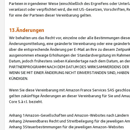
Parteien in irgendeiner Weise (einschließlich des Ergreifens oder Unt
veranlasst oder verpflichtet wird, die mit US-Gesetzen, Vorschriften,
für eine der Parteien dieser Vereinbarung gelten.
13.Änderungen
Wir behalten uns das Recht vor, einzelne oder alle Bestimmungen diese
Änderungsmitteilung, eine geänderte Vereinbarung oder eine geänderte 
über die entsprechende Änderung per E-Mail an Ihre zu diesem Zeitpun
ausgenommen etwaige Erhöhungen der Standardvergütung im Rahmen
Datum, jedoch frühestens sieben Kalendertage nach dem Datum, an de
PARTNERPROGRAMM NACH DEM DATUM DES WIRKSAMWERDENS DER Ä
WENN SIE MIT EINER ÄNDERUNG NICHT EINVERSTANDEN SIND, HABEN S
KÜNDIGEN.
Wenn Sie diese Vereinbarung mit Amazon France Services SAS geschlo
gelten zukünftige Änderungen an dieser Vereinbarung für Sie und Ama
Core S.à r.l. bezieht.
Anhang 1Amazon-Gesellschaften und Amazon-Websites nach Ländern
Anhang 2Anwendbares Recht und Streitbeilegung für die jeweiligen 
Anhang 3Steuerbestimmungen für die jeweiligen Amazon-Websites