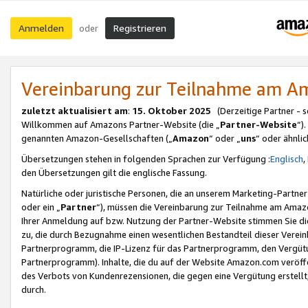
Anmelden
Registrieren
oder
Vereinbarung zur Teilnahme am 
zuletzt aktualisiert am
:
15. Oktober 2025
(Derzeitige Partner - 
Willkommen auf Amazons Partner-Website (die „
Partner-Website
“)
genannten Amazon-Gesellschaften („
Amazon
“ oder „
uns
“ oder ähnli
Übersetzungen stehen in folgenden Sprachen zur Verfügung :
Englisch
,
den Übersetzungen gilt die englische Fassung.
Natürliche oder juristische Personen, die an unserem Marketing-Partn
oder ein „
Partner
“), müssen die Vereinbarung zur Teilnahme am Ama
Ihrer Anmeldung auf bzw. Nutzung der Partner-Website stimmen Sie die
zu, die durch Bezugnahme einen wesentlichen Bestandteil dieser Verei
Partnerprogramm, die IP-Lizenz für das Partnerprogramm, den Vergütu
Partnerprogramm). Inhalte, die du auf der Website Amazon.com veröffe
des Verbots von Kundenrezensionen, die gegen eine Vergütung erstellt, 
durch.