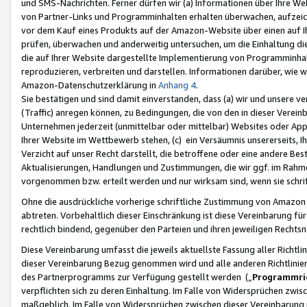
und SMS-Nachrichten. Ferner dürfen wir (a) Informationen über Ihre We
von Partner-Links und Programminhalten erhalten überwachen, aufzei
vor dem Kauf eines Produkts auf der Amazon-Website über einen auf Ih
prüfen, überwachen und anderweitig untersuchen, um die Einhaltung dies
die auf Ihrer Website dargestellte Implementierung von Programminhalt
reproduzieren, verbreiten und darstellen. Informationen darüber, wie w
Amazon-Datenschutzerklärung in
Anhang 4
.
Sie bestätigen und sind damit einverstanden, dass (a) wir und unsere 
(Traffic) anregen können, zu Bedingungen, die von den in dieser Vere
Unternehmen jederzeit (unmittelbar oder mittelbar) Websites oder Appl
Ihrer Website im Wettbewerb stehen, (c) ein Versäumnis unsererseits, I
Verzicht auf unser Recht darstellt, die betroffene oder eine andere B
Aktualisierungen, Handlungen und Zustimmungen, die wir ggf. im Rahme
vorgenommen bzw. erteilt werden und nur wirksam sind, wenn sie schri
Ohne die ausdrückliche vorherige schriftliche Zustimmung von Amazon
abtreten. Vorbehaltlich dieser Einschränkung ist diese Vereinbarung f
rechtlich bindend, gegenüber den Parteien und ihren jeweiligen Rech
Diese Vereinbarung umfasst die jeweils aktuellste Fassung aller Richtli
dieser Vereinbarung Bezug genommen wird und alle anderen Richtlinie
des Partnerprogramms zur Verfügung gestellt werden („
Programmric
verpflichten sich zu deren Einhaltung. Im Falle von Widersprüchen zwi
maßgeblich. Im Falle von Widersprüchen zwischen dieser Vereinbarun