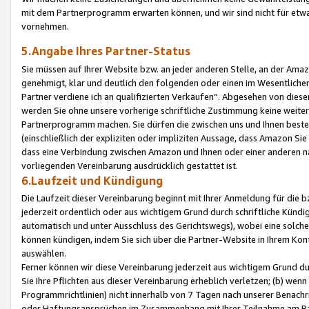
mit dem Partnerprogramm erwarten können, und wir sind nicht für etwa
vornehmen.
5.Angabe Ihres Partner-Status
Sie müssen auf Ihrer Website bzw. an jeder anderen Stelle, an der Am
genehmigt, klar und deutlich den folgenden oder einen im Wesentlichen
Partner verdiene ich an qualifizierten Verkäufen“. Abgesehen von die
werden Sie ohne unsere vorherige schriftliche Zustimmung keine weite
Partnerprogramm machen. Sie dürfen die zwischen uns und Ihnen best
(einschließlich der expliziten oder impliziten Aussage, dass Amazon Si
dass eine Verbindung zwischen Amazon und Ihnen oder einer anderen natü
vorliegenden Vereinbarung ausdrücklich gestattet ist.
6.Laufzeit und Kündigung
Die Laufzeit dieser Vereinbarung beginnt mit Ihrer Anmeldung für die 
jederzeit ordentlich oder aus wichtigem Grund durch schriftliche Kündi
automatisch und unter Ausschluss des Gerichtswegs), wobei eine solch
können kündigen, indem Sie sich über die Partner-Website in Ihrem Ko
auswählen.
Ferner können wir diese Vereinbarung jederzeit aus wichtigem Grund dur
Sie Ihre Pflichten aus dieser Vereinbarung erheblich verletzen; (b) wen
Programmrichtlinien) nicht innerhalb von 7 Tagen nach unserer Benachr
oder Haftungsansprüchen im Zusammenhang mit Ihrer Teilnahme am Pa