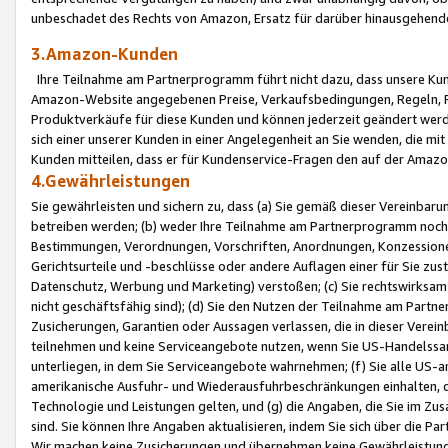
unbeschadet des Rechts von Amazon, Ersatz für darüber hinausgehen
3.Amazon-Kunden
Ihre Teilnahme am Partnerprogramm führt nicht dazu, dass unsere Kun
Amazon-Website angegebenen Preise, Verkaufsbedingungen, Regeln, Ri
Produktverkäufe für diese Kunden und können jederzeit geändert werde
sich einer unserer Kunden in einer Angelegenheit an Sie wenden, die 
Kunden mitteilen, dass er für Kundenservice-Fragen den auf der Ama
4.Gewährleistungen
Sie gewährleisten und sichern zu, dass (a) Sie gemäß dieser Vereinba
betreiben werden; (b) weder Ihre Teilnahme am Partnerprogramm noch d
Bestimmungen, Verordnungen, Vorschriften, Anordnungen, Konzessionen,
Gerichtsurteile und -beschlüsse oder andere Auflagen einer für Sie zu
Datenschutz, Werbung und Marketing) verstoßen; (c) Sie rechtswirksam 
nicht geschäftsfähig sind); (d) Sie den Nutzen der Teilnahme am Partne
Zusicherungen, Garantien oder Aussagen verlassen, die in dieser Verein
teilnehmen und keine Serviceangebote nutzen, wenn Sie US-Handelssa
unterliegen, in dem Sie Serviceangebote wahrnehmen; (f) Sie alle US
amerikanische Ausfuhr- und Wiederausfuhrbeschränkungen einhalten, 
Technologie und Leistungen gelten, und (g) die Angaben, die Sie im 
sind. Sie können Ihre Angaben aktualisieren, indem Sie sich über die 
Wir machen keine Zusicherungen und übernehmen keine Gewährleistun