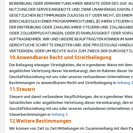
BEWERBUNG ODER VERMARKTUNG IHRER WEBSITE ODER DES GGF. AUF 
NUTZUNG DER SERVICEANGEBOTE UND ZWAR UNABHÄNGIG DAVON, O
GESETZLICHEN BESTIMMUNGEN ZULÄSSIG IST ODER NICHT, (D) EINE
(EINSCHLIESSLICH EINER PROGRAMMRICHTLINIE), (E) IHREN STEUER
DER EINTREIBUNG ODER ZAHLUNG IHRER STEUERN UND ZOLLABGAB
ODER ZOLLVERPFLICHTUNGEN, ODER (F) FAHRLÄSSIGKEIT ODER VORS
AUFTRAGNEHMER. WIR UND UNSERE BEAUFTRAGTEN KÖNNEN IM NAME
GERICHTLICHE SCHRITTE EINLEITEN UND JEDE PROZESSUALE HAND
VERTEIDIGEN, ODER UM RECHTE AUCH ZUM ZWECK DER DURCHSETZU
10.Anwendbares Recht und Streitbeilegung
Die Beilegung etwaiger Streitigkeiten, die in irgendeiner Weise mit de
angeblichen Verletzung dieser Vereinbarung), den im Rahmen dieser Ve
Geschäftsbeziehung mit uns oder unseren verbundenen Unternehmen zu
Bestimmungen zu anwendbarem Recht und Streitbeilegung in
Anhang 
11.Steuern
Steuern und damit verbundene Verpflichtungen, die in irgendeiner Wei
tatsächlichen oder angeblichen Verletzung dieser Vereinbarung), den 
Geschäftsbeziehung mit uns oder unseren verbundenen Unternehmen z
Steuerbestimmungen in
Anhang 3
.
12.Weitere Bestimmungen
Wir können von Zeit zu Zeit Mitteilungen im Zusammenhang mit dem Par