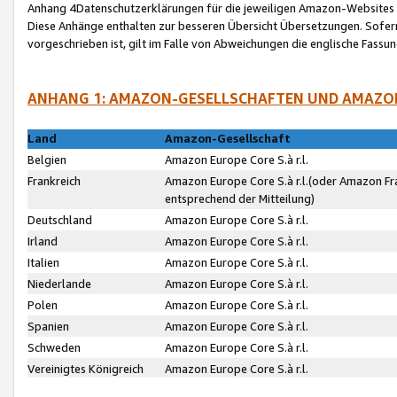
Anhang 4Datenschutzerklärungen für die jeweiligen Amazon-Websites
Diese Anhänge enthalten zur besseren Übersicht Übersetzungen. Sofe
vorgeschrieben ist, gilt im Falle von Abweichungen die englische Fass
ANHANG 1: AMAZON-GESELLSCHAFTEN UND AMAZO
Land
Amazon-Gesellschaft
Belgien
Amazon Europe Core S.à r.l.
Frankreich
Amazon Europe Core S.à r.l.(oder Amazon Fr
entsprechend der Mitteilung)
Deutschland
Amazon Europe Core S.à r.l.
Irland
Amazon Europe Core S.à r.l.
Italien
Amazon Europe Core S.à r.l.
Niederlande
Amazon Europe Core S.à r.l.
Polen
Amazon Europe Core S.à r.l.
Spanien
Amazon Europe Core S.à r.l.
Schweden
Amazon Europe Core S.à r.l.
Vereinigtes Königreich
Amazon Europe Core S.à r.l.