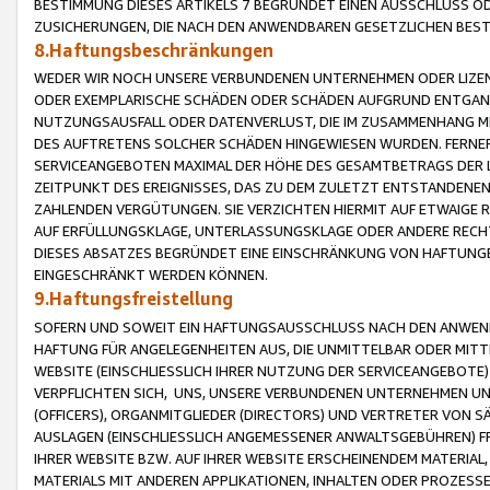
BESTIMMUNG DIESES ARTIKELS 7 BEGRÜNDET EINEN AUSSCHLUSS 
ZUSICHERUNGEN, DIE NACH DEN ANWENDBAREN GESETZLICHEN BE
8.Haftungsbeschränkungen
WEDER WIR NOCH UNSERE VERBUNDENEN UNTERNEHMEN ODER LIZEN
ODER EXEMPLARISCHE SCHÄDEN ODER SCHÄDEN AUFGRUND ENTGANG
NUTZUNGSAUSFALL ODER DATENVERLUST, DIE IM ZUSAMMENHANG MI
DES AUFTRETENS SOLCHER SCHÄDEN HINGEWIESEN WURDEN. FERN
SERVICEANGEBOTEN MAXIMAL DER HÖHE DES GESAMTBETRAGS DER 
ZEITPUNKT DES EREIGNISSES, DAS ZU DEM ZULETZT ENTSTANDENE
ZAHLENDEN VERGÜTUNGEN. SIE VERZICHTEN HIERMIT AUF ETWAIGE 
AUF ERFÜLLUNGSKLAGE, UNTERLASSUNGSKLAGE ODER ANDERE RECHT
DIESES ABSATZES BEGRÜNDET EINE EINSCHRÄNKUNG VON HAFTUNG
EINGESCHRÄNKT WERDEN KÖNNEN.
9.Haftungsfreistellung
SOFERN UND SOWEIT EIN HAFTUNGSAUSSCHLUSS NACH DEN ANWENDB
HAFTUNG FÜR ANGELEGENHEITEN AUS, DIE UNMITTELBAR ODER MITT
WEBSITE (EINSCHLIESSLICH IHRER NUTZUNG DER SERVICEANGEBOTE)
VERPFLICHTEN SICH, UNS, UNSERE VERBUNDENEN UNTERNEHMEN UN
(OFFICERS), ORGANMITGLIEDER (DIRECTORS) UND VERTRETER VON 
AUSLAGEN (EINSCHLIESSLICH ANGEMESSENER ANWALTSGEBÜHREN) FR
IHRER WEBSITE BZW. AUF IHRER WEBSITE ERSCHEINENDEM MATERIAL
MATERIALS MIT ANDEREN APPLIKATIONEN, INHALTEN ODER PROZESSE