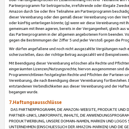
Partnerprogramm für betrügerische, irreführende oder illegale Zwecke
Amazon durch Sie oder Ihre Teilnahme am Partnerprogramm beschädig
dieser Vereinbarung oder den gemäß dieser Vereinbarung von den Vertr
oder künftig unterliegen könnte; (g) wenn wir diese Vereinbarung mit I
gemeinsam mit Ihnen agieren, bereits in der Vergangenheit, gleich aus
das Partnerprogramm in der allgemein angebotenen Form beenden. Vors
gegen die Bestimmungen der Ziffer 5 und jeder Verstoß gegen die Prog
Wir dürfen angefallene und noch nicht ausgezahlte Vergütungen nach 
sicherzustellen, dass der richtige Betrag ausgezahlt wird (beispielsw
Mit Beendigung dieser Vereinbarung erlöschen alle Rechte und Pflichte
eingeräumten Lizenzen/Nutzungsrechte; hiervon ausgenommen sind die in 
Programmrichtlinien festgelegten Rechte und Pflichten der Parteien sow
Vereinbarung, die nach Beendigung dieser Vereinbarung fortbestehen. D
entstandenen Verbindlichkeiten aus dieser Vereinbarung und der Haft
begangen wurde.
7.Haftungsausschlüsse
DAS PARTNERPROGRAMM, DIE AMAZON-WEBSITE, PRODUKTE UND DI
PARTNER-LINKS, LINKFORMATE, INHALTE, DIE ANWENDUNGSPROGR
PRODUKTWERBUNG, UNSERE DOMAIN-NAMEN, MARKEN UND LOGOS S
UNTERNEHMEN (EINSCHLIESSLICH DER AMAZON-MARKEN) UND DIE GE