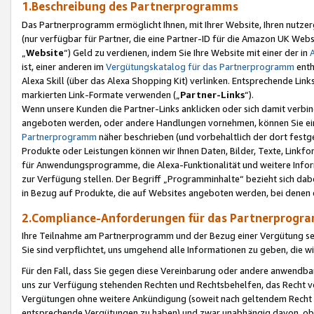
1.Beschreibung des Partnerprogramms
Das Partnerprogramm ermöglicht Ihnen, mit Ihrer Website, Ihren nutzer
(nur verfügbar für Partner, die eine Partner-ID für die Amazon UK We
„
Website
“) Geld zu verdienen, indem Sie Ihre Website mit einer der in
ist, einer anderen im
Vergütungskatalog für das Partnerprogramm
enth
Alexa Skill (über das Alexa Shopping Kit) verlinken. Entsprechende Lin
markierten Link-Formate verwenden („
Partner-Links
“).
Wenn unsere Kunden die Partner-Links anklicken oder sich damit verbi
angeboten werden, oder andere Handlungen vornehmen, können Sie eine
Partnerprogramm
näher beschrieben (und vorbehaltlich der dort festg
Produkte oder Leistungen können wir Ihnen Daten, Bilder, Texte, Linkfo
für Anwendungsprogramme, die Alexa-Funktionalität und weitere Inf
zur Verfügung stellen. Der Begriff „Programminhalte“ bezieht sich dabe
in Bezug auf Produkte, die auf Websites angeboten werden, bei denen 
2.Compliance-Anforderungen für das Partnerprog
Ihre Teilnahme am Partnerprogramm und der Bezug einer Vergütung setz
Sie sind verpflichtet, uns umgehend alle Informationen zu geben, die w
Für den Fall, dass Sie gegen diese Vereinbarung oder andere anwendba
uns zur Verfügung stehenden Rechten und Rechtsbehelfen, das Recht vo
Vergütungen ohne weitere Ankündigung (soweit nach geltendem Recht z
entsprechende Vergütungen zu haben) und zwar unabhängig davon, ob 