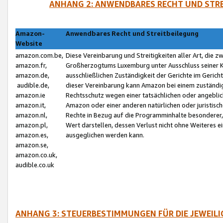
ANHANG 2: ANWENDBARES RECHT UND STRE
Amazon-
Anwendbares Recht und Streitbeilegung
Website
amazon.com.be,
Diese Vereinbarung und Streitigkeiten aller Art, die 
amazon.fr,
Großherzogtums Luxemburg unter Ausschluss seiner Kol
amazon.de,
ausschließlichen Zuständigkeit der Gerichte im Geri
audible.de,
dieser Vereinbarung kann Amazon bei einem zuständig
amazon.ie
Rechtsschutz wegen einer tatsächlichen oder angebli
amazon.it,
Amazon oder einer anderen natürlichen oder juristisc
amazon.nl,
Rechte in Bezug auf die Programminhalte besonderer,
amazon.pl,
Wert darstellen, dessen Verlust nicht ohne Weiteres e
amazon.es,
ausgeglichen werden kann.
amazon.se,
amazon.co.uk,
audible.co.uk
ANHANG 3: STEUERBESTIMMUNGEN FÜR DIE JEWEIL