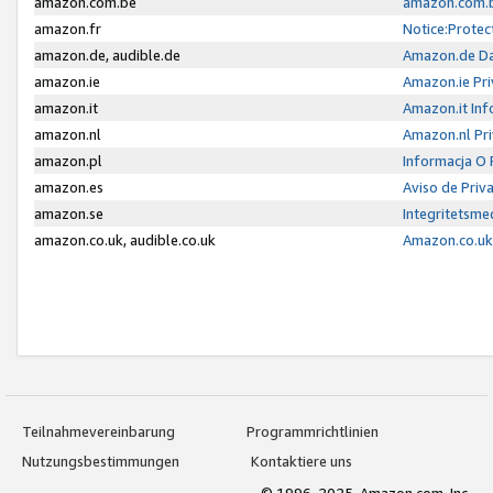
amazon.com.be
amazon.com.b
amazon.fr
Notice:Protec
amazon.de, audible.de
Amazon.de Da
amazon.ie
Amazon.ie Pri
amazon.it
Amazon.it Inf
amazon.nl
Amazon.nl Pri
amazon.pl
Informacja O
amazon.es
Aviso de Priv
amazon.se
Integritetsm
amazon.co.uk, audible.co.uk
Amazon.co.uk 
Teilnahmevereinbarung
Programmrichtlinien
Nutzungsbestimmungen
Kontaktiere uns