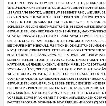
TEXTE UND SONSTIGE GEWERBLICHE SCHUTZRECHTE, INFORMATIONE
VERBUNDENEN UNTERNEHMEN ODER LIZENZGEBERN IM RAHMEN DES
„
SERVICEANGEBOTE
“), WERDEN „WIE BESEHEN“ UND „WIE VERFÜ
ODER LIZENZGEBER MACHEN ZUSICHERUNGEN ODER ÜBERNEHMEN GEW
GESETZLICH ODER IN SONSTIGER WEISE, IN BEZUG AUF DIE SERVI
SCHLIESSEN JEGLICHE GEWÄHRLEISTUNGEN IN BEZUG AUF DIE SERVI
GEWÄHRLEISTUNGEN BEZÜGLICH RECHTSMÄNGELN, MARKTGÄNGIGKEIT
VERWENDUNGSZWECK, NICHTVERLETZUNG SOWIE GEWÄHRLEISTUNGEN 
ÜBLICHEN GESCHÄFTSVERKEHR, DER LEISTUNG ODER HANDELSBRÄUCH
BESCHAFFENHEIT, MERKMALE, FUNKTIONEN, DEN LEISTUNGSUMFANG 
NOCH UNSERE VERBUNDENEN UNTERNEHMEN ODER LIZENZGEBER GEWÄ
BESCHRIEBEN DURCHGÄNGIG BZW. AUF BESTIMMTE ART UND WEISE
KORREKT, FEHLERFREI ODER FREI VON SCHÄDLICHEN KOMPONENTEN
HAFTEN FÜR: (A) FEHLER, UNGENAUIGKEITEN, VIREN, SCHADSOFTW
SYSTEMABSTÜRZE; ODER (B) UNBERECHTIGTE ZUGRIFFE AUF BZW. 
WEBSITE ODER VON DATEN, BILDERN, TEXTEN ODER SONSTIGEN INF
ODER EINER ANDEREN NATÜRLICHEN ODER JURISTISCHEN PERSON OD
GEWÄHRLEISTUNGSANSPRÜCHE, ES SEIN DENN, DIESE SIND IN DIES
UNSERE VERBUNDENEN UNTERNEHMEN ODER LIZENZGEBER FÜR EN
AUFGRUND (X) DES VERLUSTS VON VORAUSSICHTLICHEN GEWINNEN
VORTEILEN SOWIE (Y) VON INVESTITIONEN, AUFWENDUNGEN ODER VE
PARTNERPROGRAMM VORNEHMEN BZW. ÜBERNEHMEN ODER (Z) DER 