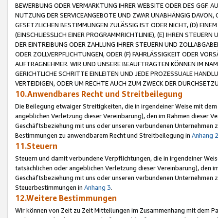
BEWERBUNG ODER VERMARKTUNG IHRER WEBSITE ODER DES GGF. AUF 
NUTZUNG DER SERVICEANGEBOTE UND ZWAR UNABHÄNGIG DAVON, O
GESETZLICHEN BESTIMMUNGEN ZULÄSSIG IST ODER NICHT, (D) EINE
(EINSCHLIESSLICH EINER PROGRAMMRICHTLINIE), (E) IHREN STEUER
DER EINTREIBUNG ODER ZAHLUNG IHRER STEUERN UND ZOLLABGAB
ODER ZOLLVERPFLICHTUNGEN, ODER (F) FAHRLÄSSIGKEIT ODER VORS
AUFTRAGNEHMER. WIR UND UNSERE BEAUFTRAGTEN KÖNNEN IM NAME
GERICHTLICHE SCHRITTE EINLEITEN UND JEDE PROZESSUALE HAND
VERTEIDIGEN, ODER UM RECHTE AUCH ZUM ZWECK DER DURCHSETZU
10.Anwendbares Recht und Streitbeilegung
Die Beilegung etwaiger Streitigkeiten, die in irgendeiner Weise mit de
angeblichen Verletzung dieser Vereinbarung), den im Rahmen dieser Ve
Geschäftsbeziehung mit uns oder unseren verbundenen Unternehmen zu
Bestimmungen zu anwendbarem Recht und Streitbeilegung in
Anhang 
11.Steuern
Steuern und damit verbundene Verpflichtungen, die in irgendeiner Wei
tatsächlichen oder angeblichen Verletzung dieser Vereinbarung), den 
Geschäftsbeziehung mit uns oder unseren verbundenen Unternehmen z
Steuerbestimmungen in
Anhang 3
.
12.Weitere Bestimmungen
Wir können von Zeit zu Zeit Mitteilungen im Zusammenhang mit dem Par