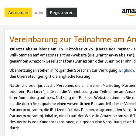
Anmelden
Registrieren
oder
Vereinbarung zur Teilnahme am 
zuletzt aktualisiert am
:
15. Oktober 2025
(Derzeitige Partner - 
Willkommen auf Amazons Partner-Website (die „
Partner-Website
“)
genannten Amazon-Gesellschaften („
Amazon
“ oder „
uns
“ oder ähnli
Übersetzungen stehen in folgenden Sprachen zur Verfügung :
Englisch
,
den Übersetzungen gilt die englische Fassung.
Natürliche oder juristische Personen, die an unserem Marketing-Partn
oder ein „
Partner
“), müssen die Vereinbarung zur Teilnahme am Ama
Ihrer Anmeldung auf bzw. Nutzung der Partner-Website stimmen Sie die
zu, die durch Bezugnahme einen wesentlichen Bestandteil dieser Verei
Partnerprogramm, die IP-Lizenz für das Partnerprogramm, den Vergütu
Partnerprogramm). Inhalte, die du auf der Website Amazon.com veröffe
des Verbots von Kundenrezensionen, die gegen eine Vergütung erstellt, 
durch.