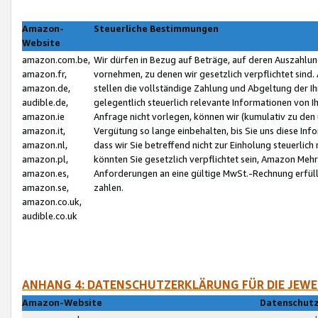
Amazon-
Steuerliche Bestimmungen
Website
amazon.com.be,
Wir dürfen in Bezug auf Beträge, auf deren Auszahlun
amazon.fr,
vornehmen, zu denen wir gesetzlich verpflichtet sind
amazon.de,
stellen die vollständige Zahlung und Abgeltung der 
audible.de,
gelegentlich steuerlich relevante Informationen von I
amazon.ie
Anfrage nicht vorlegen, können wir (kumulativ zu de
amazon.it,
Vergütung so lange einbehalten, bis Sie uns diese Inf
amazon.nl,
dass wir Sie betreffend nicht zur Einholung steuerlich 
amazon.pl,
könnten Sie gesetzlich verpflichtet sein, Amazon Meh
amazon.es,
Anforderungen an eine gültige MwSt.-Rechnung erfüllt
amazon.se,
zahlen.
amazon.co.uk,
audible.co.uk
ANHANG 4: DATENSCHUTZERKLÄRUNG FÜR DIE JEWE
Amazon-Website
Datenschutz