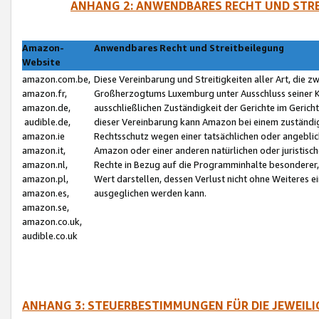
ANHANG 2: ANWENDBARES RECHT UND STRE
Amazon-
Anwendbares Recht und Streitbeilegung
Website
amazon.com.be,
Diese Vereinbarung und Streitigkeiten aller Art, die 
amazon.fr,
Großherzogtums Luxemburg unter Ausschluss seiner Kol
amazon.de,
ausschließlichen Zuständigkeit der Gerichte im Geri
audible.de,
dieser Vereinbarung kann Amazon bei einem zuständig
amazon.ie
Rechtsschutz wegen einer tatsächlichen oder angebli
amazon.it,
Amazon oder einer anderen natürlichen oder juristisc
amazon.nl,
Rechte in Bezug auf die Programminhalte besonderer,
amazon.pl,
Wert darstellen, dessen Verlust nicht ohne Weiteres e
amazon.es,
ausgeglichen werden kann.
amazon.se,
amazon.co.uk,
audible.co.uk
ANHANG 3: STEUERBESTIMMUNGEN FÜR DIE JEWEIL