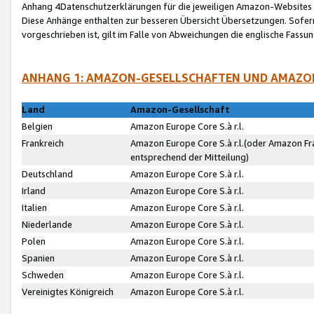
Anhang 4Datenschutzerklärungen für die jeweiligen Amazon-Websites
Diese Anhänge enthalten zur besseren Übersicht Übersetzungen. Sofe
vorgeschrieben ist, gilt im Falle von Abweichungen die englische Fass
ANHANG 1: AMAZON-GESELLSCHAFTEN UND AMAZO
Land
Amazon-Gesellschaft
Belgien
Amazon Europe Core S.à r.l.
Frankreich
Amazon Europe Core S.à r.l.(oder Amazon Fr
entsprechend der Mitteilung)
Deutschland
Amazon Europe Core S.à r.l.
Irland
Amazon Europe Core S.à r.l.
Italien
Amazon Europe Core S.à r.l.
Niederlande
Amazon Europe Core S.à r.l.
Polen
Amazon Europe Core S.à r.l.
Spanien
Amazon Europe Core S.à r.l.
Schweden
Amazon Europe Core S.à r.l.
Vereinigtes Königreich
Amazon Europe Core S.à r.l.