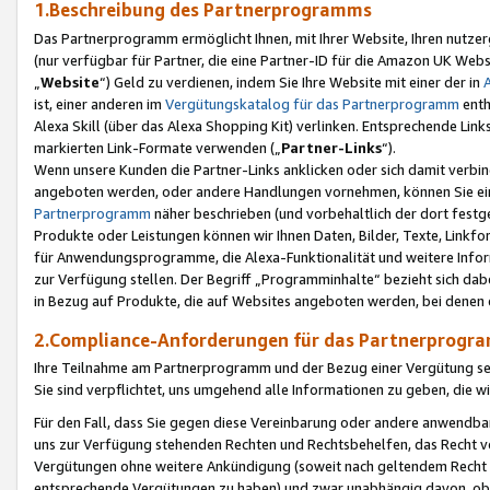
1.Beschreibung des Partnerprogramms
Das Partnerprogramm ermöglicht Ihnen, mit Ihrer Website, Ihren nutzer
(nur verfügbar für Partner, die eine Partner-ID für die Amazon UK We
„
Website
“) Geld zu verdienen, indem Sie Ihre Website mit einer der in
ist, einer anderen im
Vergütungskatalog für das Partnerprogramm
enth
Alexa Skill (über das Alexa Shopping Kit) verlinken. Entsprechende Lin
markierten Link-Formate verwenden („
Partner-Links
“).
Wenn unsere Kunden die Partner-Links anklicken oder sich damit verbi
angeboten werden, oder andere Handlungen vornehmen, können Sie eine
Partnerprogramm
näher beschrieben (und vorbehaltlich der dort festg
Produkte oder Leistungen können wir Ihnen Daten, Bilder, Texte, Linkfo
für Anwendungsprogramme, die Alexa-Funktionalität und weitere Inf
zur Verfügung stellen. Der Begriff „Programminhalte“ bezieht sich dabe
in Bezug auf Produkte, die auf Websites angeboten werden, bei denen 
2.Compliance-Anforderungen für das Partnerprog
Ihre Teilnahme am Partnerprogramm und der Bezug einer Vergütung setz
Sie sind verpflichtet, uns umgehend alle Informationen zu geben, die w
Für den Fall, dass Sie gegen diese Vereinbarung oder andere anwendba
uns zur Verfügung stehenden Rechten und Rechtsbehelfen, das Recht vo
Vergütungen ohne weitere Ankündigung (soweit nach geltendem Recht z
entsprechende Vergütungen zu haben) und zwar unabhängig davon, ob 