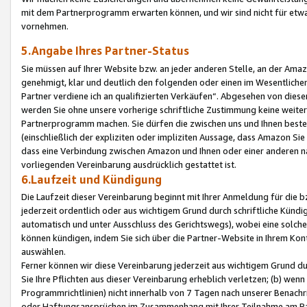
mit dem Partnerprogramm erwarten können, und wir sind nicht für etwa
vornehmen.
5.Angabe Ihres Partner-Status
Sie müssen auf Ihrer Website bzw. an jeder anderen Stelle, an der Am
genehmigt, klar und deutlich den folgenden oder einen im Wesentlichen
Partner verdiene ich an qualifizierten Verkäufen“. Abgesehen von die
werden Sie ohne unsere vorherige schriftliche Zustimmung keine weite
Partnerprogramm machen. Sie dürfen die zwischen uns und Ihnen best
(einschließlich der expliziten oder impliziten Aussage, dass Amazon Si
dass eine Verbindung zwischen Amazon und Ihnen oder einer anderen natü
vorliegenden Vereinbarung ausdrücklich gestattet ist.
6.Laufzeit und Kündigung
Die Laufzeit dieser Vereinbarung beginnt mit Ihrer Anmeldung für die 
jederzeit ordentlich oder aus wichtigem Grund durch schriftliche Kündi
automatisch und unter Ausschluss des Gerichtswegs), wobei eine solch
können kündigen, indem Sie sich über die Partner-Website in Ihrem Ko
auswählen.
Ferner können wir diese Vereinbarung jederzeit aus wichtigem Grund dur
Sie Ihre Pflichten aus dieser Vereinbarung erheblich verletzen; (b) wen
Programmrichtlinien) nicht innerhalb von 7 Tagen nach unserer Benachr
oder Haftungsansprüchen im Zusammenhang mit Ihrer Teilnahme am Pa