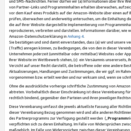
und SMS-Nachrichten. Ferner dürfen wir (a) Informationen über Ihre We
von Partner-Links und Programminhalten erhalten überwachen, aufzei
vor dem Kauf eines Produkts auf der Amazon-Website über einen auf Ih
prüfen, überwachen und anderweitig untersuchen, um die Einhaltung dies
die auf Ihrer Website dargestellte Implementierung von Programminhalt
reproduzieren, verbreiten und darstellen. Informationen darüber, wie w
Amazon-Datenschutzerklärung in
Anhang 4
.
Sie bestätigen und sind damit einverstanden, dass (a) wir und unsere 
(Traffic) anregen können, zu Bedingungen, die von den in dieser Vere
Unternehmen jederzeit (unmittelbar oder mittelbar) Websites oder Appl
Ihrer Website im Wettbewerb stehen, (c) ein Versäumnis unsererseits, I
Verzicht auf unser Recht darstellt, die betroffene oder eine andere B
Aktualisierungen, Handlungen und Zustimmungen, die wir ggf. im Rahme
vorgenommen bzw. erteilt werden und nur wirksam sind, wenn sie schri
Ohne die ausdrückliche vorherige schriftliche Zustimmung von Amazon
abtreten. Vorbehaltlich dieser Einschränkung ist diese Vereinbarung f
rechtlich bindend, gegenüber den Parteien und ihren jeweiligen Rech
Diese Vereinbarung umfasst die jeweils aktuellste Fassung aller Richtli
dieser Vereinbarung Bezug genommen wird und alle anderen Richtlinie
des Partnerprogramms zur Verfügung gestellt werden („
Programmric
verpflichten sich zu deren Einhaltung. Im Falle von Widersprüchen zwi
maßgeblich. Im Falle von Widersprüchen zwischen dieser Vereinbarun