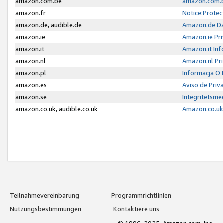
amazon.com.be
amazon.com.b
amazon.fr
Notice:Protec
amazon.de, audible.de
Amazon.de Da
amazon.ie
Amazon.ie Pri
amazon.it
Amazon.it Inf
amazon.nl
Amazon.nl Pri
amazon.pl
Informacja O
amazon.es
Aviso de Priv
amazon.se
Integritetsm
amazon.co.uk, audible.co.uk
Amazon.co.uk 
Teilnahmevereinbarung
Programmrichtlinien
Nutzungsbestimmungen
Kontaktiere uns