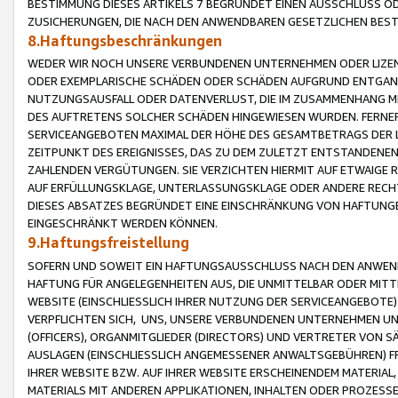
BESTIMMUNG DIESES ARTIKELS 7 BEGRÜNDET EINEN AUSSCHLUSS 
ZUSICHERUNGEN, DIE NACH DEN ANWENDBAREN GESETZLICHEN BE
8.Haftungsbeschränkungen
WEDER WIR NOCH UNSERE VERBUNDENEN UNTERNEHMEN ODER LIZEN
ODER EXEMPLARISCHE SCHÄDEN ODER SCHÄDEN AUFGRUND ENTGANG
NUTZUNGSAUSFALL ODER DATENVERLUST, DIE IM ZUSAMMENHANG MI
DES AUFTRETENS SOLCHER SCHÄDEN HINGEWIESEN WURDEN. FERN
SERVICEANGEBOTEN MAXIMAL DER HÖHE DES GESAMTBETRAGS DER 
ZEITPUNKT DES EREIGNISSES, DAS ZU DEM ZULETZT ENTSTANDENE
ZAHLENDEN VERGÜTUNGEN. SIE VERZICHTEN HIERMIT AUF ETWAIGE 
AUF ERFÜLLUNGSKLAGE, UNTERLASSUNGSKLAGE ODER ANDERE RECHT
DIESES ABSATZES BEGRÜNDET EINE EINSCHRÄNKUNG VON HAFTUNG
EINGESCHRÄNKT WERDEN KÖNNEN.
9.Haftungsfreistellung
SOFERN UND SOWEIT EIN HAFTUNGSAUSSCHLUSS NACH DEN ANWENDB
HAFTUNG FÜR ANGELEGENHEITEN AUS, DIE UNMITTELBAR ODER MITT
WEBSITE (EINSCHLIESSLICH IHRER NUTZUNG DER SERVICEANGEBOTE)
VERPFLICHTEN SICH, UNS, UNSERE VERBUNDENEN UNTERNEHMEN UN
(OFFICERS), ORGANMITGLIEDER (DIRECTORS) UND VERTRETER VON 
AUSLAGEN (EINSCHLIESSLICH ANGEMESSENER ANWALTSGEBÜHREN) FR
IHRER WEBSITE BZW. AUF IHRER WEBSITE ERSCHEINENDEM MATERIAL
MATERIALS MIT ANDEREN APPLIKATIONEN, INHALTEN ODER PROZESSE