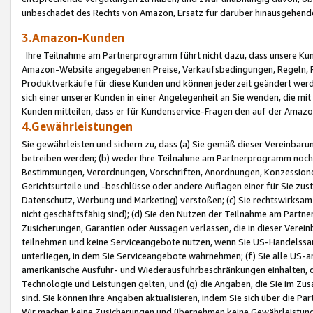
unbeschadet des Rechts von Amazon, Ersatz für darüber hinausgehen
3.Amazon-Kunden
Ihre Teilnahme am Partnerprogramm führt nicht dazu, dass unsere Kun
Amazon-Website angegebenen Preise, Verkaufsbedingungen, Regeln, Ri
Produktverkäufe für diese Kunden und können jederzeit geändert werde
sich einer unserer Kunden in einer Angelegenheit an Sie wenden, die 
Kunden mitteilen, dass er für Kundenservice-Fragen den auf der Ama
4.Gewährleistungen
Sie gewährleisten und sichern zu, dass (a) Sie gemäß dieser Vereinba
betreiben werden; (b) weder Ihre Teilnahme am Partnerprogramm noch d
Bestimmungen, Verordnungen, Vorschriften, Anordnungen, Konzessionen,
Gerichtsurteile und -beschlüsse oder andere Auflagen einer für Sie zu
Datenschutz, Werbung und Marketing) verstoßen; (c) Sie rechtswirksam 
nicht geschäftsfähig sind); (d) Sie den Nutzen der Teilnahme am Partne
Zusicherungen, Garantien oder Aussagen verlassen, die in dieser Verein
teilnehmen und keine Serviceangebote nutzen, wenn Sie US-Handelssa
unterliegen, in dem Sie Serviceangebote wahrnehmen; (f) Sie alle US
amerikanische Ausfuhr- und Wiederausfuhrbeschränkungen einhalten, 
Technologie und Leistungen gelten, und (g) die Angaben, die Sie im 
sind. Sie können Ihre Angaben aktualisieren, indem Sie sich über die 
Wir machen keine Zusicherungen und übernehmen keine Gewährleistun