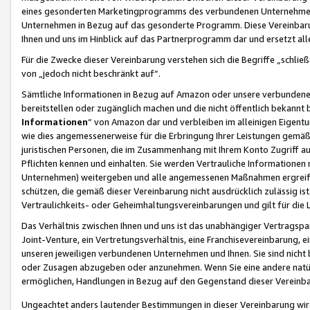
eines gesonderten Marketingprogramms des verbundenen Unternehmens
Unternehmen in Bezug auf das gesonderte Programm. Diese Vereinbarung
Ihnen und uns im Hinblick auf das Partnerprogramm dar und ersetzt al
Für die Zwecke dieser Vereinbarung verstehen sich die Begriffe „schließ
von „jedoch nicht beschränkt auf“.
Sämtliche Informationen in Bezug auf Amazon oder unsere verbunde
bereitstellen oder zugänglich machen und die nicht öffentlich bekannt bz
Informationen
“ von Amazon dar und verbleiben im alleinigen Eigent
wie dies angemessenerweise für die Erbringung Ihrer Leistungen gemäß d
juristischen Personen, die im Zusammenhang mit Ihrem Konto Zugriff au
Pflichten kennen und einhalten. Sie werden Vertrauliche Informationen 
Unternehmen) weitergeben und alle angemessenen Maßnahmen ergreifen
schützen, die gemäß dieser Vereinbarung nicht ausdrücklich zulässig is
Vertraulichkeits- oder Geheimhaltungsvereinbarungen und gilt für die
Das Verhältnis zwischen Ihnen und uns ist das unabhängiger Vertragspa
Joint-Venture, ein Vertretungsverhältnis, eine Franchisevereinbarung, 
unseren jeweiligen verbundenen Unternehmen und Ihnen. Sie sind ni
oder Zusagen abzugeben oder anzunehmen. Wenn Sie eine andere natürli
ermöglichen, Handlungen in Bezug auf den Gegenstand dieser Vereinbar
Ungeachtet anders lautender Bestimmungen in dieser Vereinbarung wird