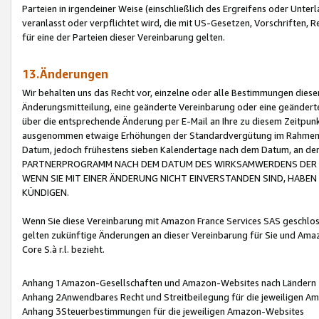
Parteien in irgendeiner Weise (einschließlich des Ergreifens oder Unt
veranlasst oder verpflichtet wird, die mit US-Gesetzen, Vorschriften,
für eine der Parteien dieser Vereinbarung gelten.
13.Änderungen
Wir behalten uns das Recht vor, einzelne oder alle Bestimmungen diese
Änderungsmitteilung, eine geänderte Vereinbarung oder eine geänderte 
über die entsprechende Änderung per E-Mail an Ihre zu diesem Zeitpun
ausgenommen etwaige Erhöhungen der Standardvergütung im Rahmen
Datum, jedoch frühestens sieben Kalendertage nach dem Datum, an de
PARTNERPROGRAMM NACH DEM DATUM DES WIRKSAMWERDENS DER Ä
WENN SIE MIT EINER ÄNDERUNG NICHT EINVERSTANDEN SIND, HABEN S
KÜNDIGEN.
Wenn Sie diese Vereinbarung mit Amazon France Services SAS geschlo
gelten zukünftige Änderungen an dieser Vereinbarung für Sie und Ama
Core S.à r.l. bezieht.
Anhang 1Amazon-Gesellschaften und Amazon-Websites nach Ländern
Anhang 2Anwendbares Recht und Streitbeilegung für die jeweiligen 
Anhang 3Steuerbestimmungen für die jeweiligen Amazon-Websites