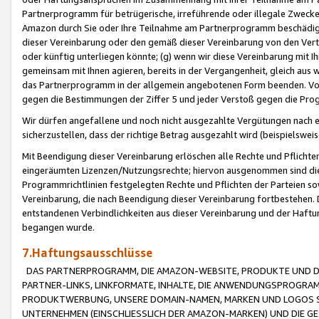
Partnerprogramm für betrügerische, irreführende oder illegale Zwecke
Amazon durch Sie oder Ihre Teilnahme am Partnerprogramm beschädig
dieser Vereinbarung oder den gemäß dieser Vereinbarung von den Vertr
oder künftig unterliegen könnte; (g) wenn wir diese Vereinbarung mit I
gemeinsam mit Ihnen agieren, bereits in der Vergangenheit, gleich aus
das Partnerprogramm in der allgemein angebotenen Form beenden. Vors
gegen die Bestimmungen der Ziffer 5 und jeder Verstoß gegen die Prog
Wir dürfen angefallene und noch nicht ausgezahlte Vergütungen nach 
sicherzustellen, dass der richtige Betrag ausgezahlt wird (beispielsw
Mit Beendigung dieser Vereinbarung erlöschen alle Rechte und Pflichte
eingeräumten Lizenzen/Nutzungsrechte; hiervon ausgenommen sind die in 
Programmrichtlinien festgelegten Rechte und Pflichten der Parteien sow
Vereinbarung, die nach Beendigung dieser Vereinbarung fortbestehen. D
entstandenen Verbindlichkeiten aus dieser Vereinbarung und der Haft
begangen wurde.
7.Haftungsausschlüsse
DAS PARTNERPROGRAMM, DIE AMAZON-WEBSITE, PRODUKTE UND DI
PARTNER-LINKS, LINKFORMATE, INHALTE, DIE ANWENDUNGSPROGR
PRODUKTWERBUNG, UNSERE DOMAIN-NAMEN, MARKEN UND LOGOS S
UNTERNEHMEN (EINSCHLIESSLICH DER AMAZON-MARKEN) UND DIE GE