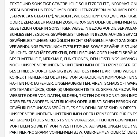
TEXTE UND SONSTIGE GEWERBLICHE SCHUTZRECHTE, INFORMATIONE
VERBUNDENEN UNTERNEHMEN ODER LIZENZGEBERN IM RAHMEN DES
„
SERVICEANGEBOTE
“), WERDEN „WIE BESEHEN“ UND „WIE VERFÜ
ODER LIZENZGEBER MACHEN ZUSICHERUNGEN ODER ÜBERNEHMEN GEW
GESETZLICH ODER IN SONSTIGER WEISE, IN BEZUG AUF DIE SERVI
SCHLIESSEN JEGLICHE GEWÄHRLEISTUNGEN IN BEZUG AUF DIE SERVI
GEWÄHRLEISTUNGEN BEZÜGLICH RECHTSMÄNGELN, MARKTGÄNGIGKEIT
VERWENDUNGSZWECK, NICHTVERLETZUNG SOWIE GEWÄHRLEISTUNGEN 
ÜBLICHEN GESCHÄFTSVERKEHR, DER LEISTUNG ODER HANDELSBRÄUCH
BESCHAFFENHEIT, MERKMALE, FUNKTIONEN, DEN LEISTUNGSUMFANG 
NOCH UNSERE VERBUNDENEN UNTERNEHMEN ODER LIZENZGEBER GEWÄ
BESCHRIEBEN DURCHGÄNGIG BZW. AUF BESTIMMTE ART UND WEISE
KORREKT, FEHLERFREI ODER FREI VON SCHÄDLICHEN KOMPONENTEN
HAFTEN FÜR: (A) FEHLER, UNGENAUIGKEITEN, VIREN, SCHADSOFTW
SYSTEMABSTÜRZE; ODER (B) UNBERECHTIGTE ZUGRIFFE AUF BZW. 
WEBSITE ODER VON DATEN, BILDERN, TEXTEN ODER SONSTIGEN INF
ODER EINER ANDEREN NATÜRLICHEN ODER JURISTISCHEN PERSON OD
GEWÄHRLEISTUNGSANSPRÜCHE, ES SEIN DENN, DIESE SIND IN DIES
UNSERE VERBUNDENEN UNTERNEHMEN ODER LIZENZGEBER FÜR EN
AUFGRUND (X) DES VERLUSTS VON VORAUSSICHTLICHEN GEWINNEN
VORTEILEN SOWIE (Y) VON INVESTITIONEN, AUFWENDUNGEN ODER VE
PARTNERPROGRAMM VORNEHMEN BZW. ÜBERNEHMEN ODER (Z) DER 