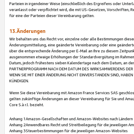
Parteien in irgendeiner Weise (einschließlich des Ergreifens oder Unt
veranlasst oder verpflichtet wird, die mit US-Gesetzen, Vorschriften,
für eine der Parteien dieser Vereinbarung gelten.
13.Änderungen
Wir behalten uns das Recht vor, einzelne oder alle Bestimmungen diese
Änderungsmitteilung, eine geänderte Vereinbarung oder eine geänderte 
über die entsprechende Änderung per E-Mail an Ihre zu diesem Zeitpun
ausgenommen etwaige Erhöhungen der Standardvergütung im Rahmen
Datum, jedoch frühestens sieben Kalendertage nach dem Datum, an de
PARTNERPROGRAMM NACH DEM DATUM DES WIRKSAMWERDENS DER Ä
WENN SIE MIT EINER ÄNDERUNG NICHT EINVERSTANDEN SIND, HABEN S
KÜNDIGEN.
Wenn Sie diese Vereinbarung mit Amazon France Services SAS geschlo
gelten zukünftige Änderungen an dieser Vereinbarung für Sie und Ama
Core S.à r.l. bezieht.
Anhang 1Amazon-Gesellschaften und Amazon-Websites nach Ländern
Anhang 2Anwendbares Recht und Streitbeilegung für die jeweiligen 
Anhang 3Steuerbestimmungen für die jeweiligen Amazon-Websites