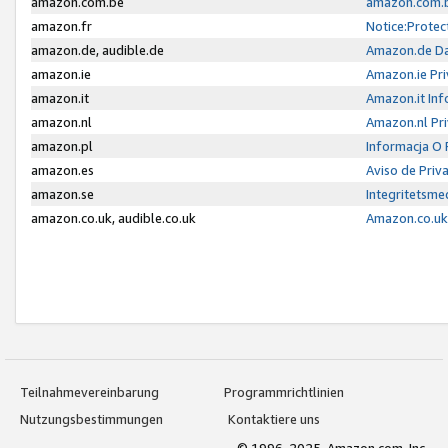
amazon.com.be
amazon.com.b
amazon.fr
Notice:Protec
amazon.de, audible.de
Amazon.de Da
amazon.ie
Amazon.ie Pri
amazon.it
Amazon.it Inf
amazon.nl
Amazon.nl Pri
amazon.pl
Informacja O
amazon.es
Aviso de Priv
amazon.se
Integritetsm
amazon.co.uk, audible.co.uk
Amazon.co.uk 
Teilnahmevereinbarung
Programmrichtlinien
Nutzungsbestimmungen
Kontaktiere uns