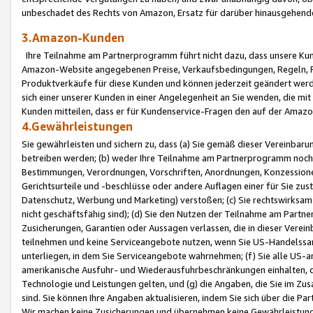
unbeschadet des Rechts von Amazon, Ersatz für darüber hinausgehen
3.Amazon-Kunden
Ihre Teilnahme am Partnerprogramm führt nicht dazu, dass unsere Kun
Amazon-Website angegebenen Preise, Verkaufsbedingungen, Regeln, Ri
Produktverkäufe für diese Kunden und können jederzeit geändert werde
sich einer unserer Kunden in einer Angelegenheit an Sie wenden, die 
Kunden mitteilen, dass er für Kundenservice-Fragen den auf der Ama
4.Gewährleistungen
Sie gewährleisten und sichern zu, dass (a) Sie gemäß dieser Vereinba
betreiben werden; (b) weder Ihre Teilnahme am Partnerprogramm noch d
Bestimmungen, Verordnungen, Vorschriften, Anordnungen, Konzessionen,
Gerichtsurteile und -beschlüsse oder andere Auflagen einer für Sie zu
Datenschutz, Werbung und Marketing) verstoßen; (c) Sie rechtswirksam 
nicht geschäftsfähig sind); (d) Sie den Nutzen der Teilnahme am Partne
Zusicherungen, Garantien oder Aussagen verlassen, die in dieser Verein
teilnehmen und keine Serviceangebote nutzen, wenn Sie US-Handelssa
unterliegen, in dem Sie Serviceangebote wahrnehmen; (f) Sie alle US
amerikanische Ausfuhr- und Wiederausfuhrbeschränkungen einhalten, 
Technologie und Leistungen gelten, und (g) die Angaben, die Sie im 
sind. Sie können Ihre Angaben aktualisieren, indem Sie sich über die 
Wir machen keine Zusicherungen und übernehmen keine Gewährleistun