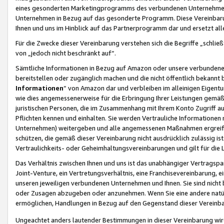
eines gesonderten Marketingprogramms des verbundenen Unternehmens
Unternehmen in Bezug auf das gesonderte Programm. Diese Vereinbarung
Ihnen und uns im Hinblick auf das Partnerprogramm dar und ersetzt al
Für die Zwecke dieser Vereinbarung verstehen sich die Begriffe „schließ
von „jedoch nicht beschränkt auf“.
Sämtliche Informationen in Bezug auf Amazon oder unsere verbunde
bereitstellen oder zugänglich machen und die nicht öffentlich bekannt bz
Informationen
“ von Amazon dar und verbleiben im alleinigen Eigent
wie dies angemessenerweise für die Erbringung Ihrer Leistungen gemäß d
juristischen Personen, die im Zusammenhang mit Ihrem Konto Zugriff au
Pflichten kennen und einhalten. Sie werden Vertrauliche Informationen 
Unternehmen) weitergeben und alle angemessenen Maßnahmen ergreifen
schützen, die gemäß dieser Vereinbarung nicht ausdrücklich zulässig is
Vertraulichkeits- oder Geheimhaltungsvereinbarungen und gilt für die
Das Verhältnis zwischen Ihnen und uns ist das unabhängiger Vertragspa
Joint-Venture, ein Vertretungsverhältnis, eine Franchisevereinbarung, 
unseren jeweiligen verbundenen Unternehmen und Ihnen. Sie sind ni
oder Zusagen abzugeben oder anzunehmen. Wenn Sie eine andere natürli
ermöglichen, Handlungen in Bezug auf den Gegenstand dieser Vereinbar
Ungeachtet anders lautender Bestimmungen in dieser Vereinbarung wird