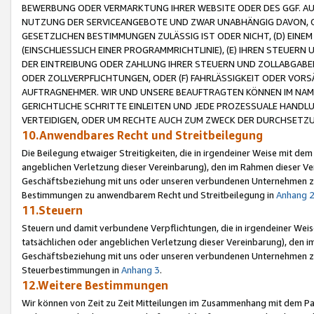
BEWERBUNG ODER VERMARKTUNG IHRER WEBSITE ODER DES GGF. AUF 
NUTZUNG DER SERVICEANGEBOTE UND ZWAR UNABHÄNGIG DAVON, O
GESETZLICHEN BESTIMMUNGEN ZULÄSSIG IST ODER NICHT, (D) EINE
(EINSCHLIESSLICH EINER PROGRAMMRICHTLINIE), (E) IHREN STEUER
DER EINTREIBUNG ODER ZAHLUNG IHRER STEUERN UND ZOLLABGAB
ODER ZOLLVERPFLICHTUNGEN, ODER (F) FAHRLÄSSIGKEIT ODER VORS
AUFTRAGNEHMER. WIR UND UNSERE BEAUFTRAGTEN KÖNNEN IM NAME
GERICHTLICHE SCHRITTE EINLEITEN UND JEDE PROZESSUALE HAND
VERTEIDIGEN, ODER UM RECHTE AUCH ZUM ZWECK DER DURCHSETZU
10.Anwendbares Recht und Streitbeilegung
Die Beilegung etwaiger Streitigkeiten, die in irgendeiner Weise mit de
angeblichen Verletzung dieser Vereinbarung), den im Rahmen dieser Ve
Geschäftsbeziehung mit uns oder unseren verbundenen Unternehmen zu
Bestimmungen zu anwendbarem Recht und Streitbeilegung in
Anhang 
11.Steuern
Steuern und damit verbundene Verpflichtungen, die in irgendeiner Wei
tatsächlichen oder angeblichen Verletzung dieser Vereinbarung), den 
Geschäftsbeziehung mit uns oder unseren verbundenen Unternehmen z
Steuerbestimmungen in
Anhang 3
.
12.Weitere Bestimmungen
Wir können von Zeit zu Zeit Mitteilungen im Zusammenhang mit dem Par