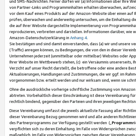
und SMS-Nachrichten. Ferner dürfen wir (a) Informationen über Ihre We
von Partner-Links und Programminhalten erhalten überwachen, aufzei
vor dem Kauf eines Produkts auf der Amazon-Website über einen auf Ih
prüfen, überwachen und anderweitig untersuchen, um die Einhaltung dies
die auf Ihrer Website dargestellte Implementierung von Programminhalt
reproduzieren, verbreiten und darstellen. Informationen darüber, wie w
Amazon-Datenschutzerklärung in
Anhang 4
.
Sie bestätigen und sind damit einverstanden, dass (a) wir und unsere 
(Traffic) anregen können, zu Bedingungen, die von den in dieser Vere
Unternehmen jederzeit (unmittelbar oder mittelbar) Websites oder Appl
Ihrer Website im Wettbewerb stehen, (c) ein Versäumnis unsererseits, I
Verzicht auf unser Recht darstellt, die betroffene oder eine andere B
Aktualisierungen, Handlungen und Zustimmungen, die wir ggf. im Rahme
vorgenommen bzw. erteilt werden und nur wirksam sind, wenn sie schri
Ohne die ausdrückliche vorherige schriftliche Zustimmung von Amazon
abtreten. Vorbehaltlich dieser Einschränkung ist diese Vereinbarung f
rechtlich bindend, gegenüber den Parteien und ihren jeweiligen Rech
Diese Vereinbarung umfasst die jeweils aktuellste Fassung aller Richtli
dieser Vereinbarung Bezug genommen wird und alle anderen Richtlinie
des Partnerprogramms zur Verfügung gestellt werden („
Programmric
verpflichten sich zu deren Einhaltung. Im Falle von Widersprüchen zwi
maßgeblich. Im Falle von Widersprüchen zwischen dieser Vereinbarun