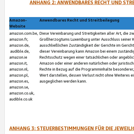
ANHANG 2: ANWENDBARES RECHT UND STRE
Amazon-
Anwendbares Recht und Streitbeilegung
Website
amazon.com.be,
Diese Vereinbarung und Streitigkeiten aller Art, die 
amazon.fr,
Großherzogtums Luxemburg unter Ausschluss seiner Kol
amazon.de,
ausschließlichen Zuständigkeit der Gerichte im Geri
audible.de,
dieser Vereinbarung kann Amazon bei einem zuständig
amazon.ie
Rechtsschutz wegen einer tatsächlichen oder angebli
amazon.it,
Amazon oder einer anderen natürlichen oder juristisc
amazon.nl,
Rechte in Bezug auf die Programminhalte besonderer,
amazon.pl,
Wert darstellen, dessen Verlust nicht ohne Weiteres e
amazon.es,
ausgeglichen werden kann.
amazon.se,
amazon.co.uk,
audible.co.uk
ANHANG 3: STEUERBESTIMMUNGEN FÜR DIE JEWEIL