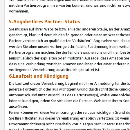
mit dem Partnerprogramm erwarten können, und wir sind nicht für etwa
vornehmen.
5.Angabe Ihres Partner-Status
Sie müssen auf Ihrer Website bzw. an jeder anderen Stelle, an der Am
genehmigt, klar und deutlich den folgenden oder einen im Wesentlichen
Partner verdiene ich an qualifizierten Verkäufen“. Abgesehen von die
werden Sie ohne unsere vorherige schriftliche Zustimmung keine weite
Partnerprogramm machen. Sie dürfen die zwischen uns und Ihnen best
(einschließlich der expliziten oder impliziten Aussage, dass Amazon Si
dass eine Verbindung zwischen Amazon und Ihnen oder einer anderen natü
vorliegenden Vereinbarung ausdrücklich gestattet ist.
6.Laufzeit und Kündigung
Die Laufzeit dieser Vereinbarung beginnt mit Ihrer Anmeldung für die 
jederzeit ordentlich oder aus wichtigem Grund durch schriftliche Kündi
automatisch und unter Ausschluss des Gerichtswegs), wobei eine solch
können kündigen, indem Sie sich über die Partner-Website in Ihrem Ko
auswählen.
Ferner können wir diese Vereinbarung jederzeit aus wichtigem Grund dur
Sie Ihre Pflichten aus dieser Vereinbarung erheblich verletzen; (b) wen
Programmrichtlinien) nicht innerhalb von 7 Tagen nach unserer Benachr
oder Haftungsansprüchen im Zusammenhang mit Ihrer Teilnahme am Pa