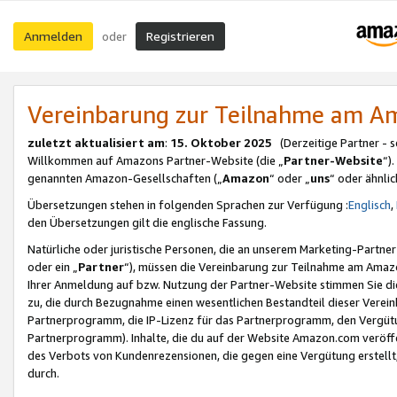
Anmelden
Registrieren
oder
Vereinbarung zur Teilnahme am 
zuletzt aktualisiert am
:
15. Oktober 2025
(Derzeitige Partner - 
Willkommen auf Amazons Partner-Website (die „
Partner-Website
“)
genannten Amazon-Gesellschaften („
Amazon
“ oder „
uns
“ oder ähnli
Übersetzungen stehen in folgenden Sprachen zur Verfügung :
Englisch
,
den Übersetzungen gilt die englische Fassung.
Natürliche oder juristische Personen, die an unserem Marketing-Partn
oder ein „
Partner
“), müssen die Vereinbarung zur Teilnahme am Ama
Ihrer Anmeldung auf bzw. Nutzung der Partner-Website stimmen Sie die
zu, die durch Bezugnahme einen wesentlichen Bestandteil dieser Verei
Partnerprogramm, die IP-Lizenz für das Partnerprogramm, den Vergütu
Partnerprogramm). Inhalte, die du auf der Website Amazon.com veröffe
des Verbots von Kundenrezensionen, die gegen eine Vergütung erstellt, 
durch.