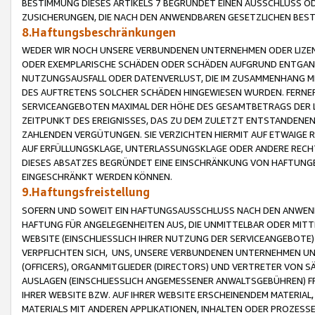
BESTIMMUNG DIESES ARTIKELS 7 BEGRÜNDET EINEN AUSSCHLUSS 
ZUSICHERUNGEN, DIE NACH DEN ANWENDBAREN GESETZLICHEN BE
8.Haftungsbeschränkungen
WEDER WIR NOCH UNSERE VERBUNDENEN UNTERNEHMEN ODER LIZEN
ODER EXEMPLARISCHE SCHÄDEN ODER SCHÄDEN AUFGRUND ENTGANG
NUTZUNGSAUSFALL ODER DATENVERLUST, DIE IM ZUSAMMENHANG MI
DES AUFTRETENS SOLCHER SCHÄDEN HINGEWIESEN WURDEN. FERN
SERVICEANGEBOTEN MAXIMAL DER HÖHE DES GESAMTBETRAGS DER 
ZEITPUNKT DES EREIGNISSES, DAS ZU DEM ZULETZT ENTSTANDENE
ZAHLENDEN VERGÜTUNGEN. SIE VERZICHTEN HIERMIT AUF ETWAIGE 
AUF ERFÜLLUNGSKLAGE, UNTERLASSUNGSKLAGE ODER ANDERE RECHT
DIESES ABSATZES BEGRÜNDET EINE EINSCHRÄNKUNG VON HAFTUNG
EINGESCHRÄNKT WERDEN KÖNNEN.
9.Haftungsfreistellung
SOFERN UND SOWEIT EIN HAFTUNGSAUSSCHLUSS NACH DEN ANWENDB
HAFTUNG FÜR ANGELEGENHEITEN AUS, DIE UNMITTELBAR ODER MITT
WEBSITE (EINSCHLIESSLICH IHRER NUTZUNG DER SERVICEANGEBOTE)
VERPFLICHTEN SICH, UNS, UNSERE VERBUNDENEN UNTERNEHMEN UN
(OFFICERS), ORGANMITGLIEDER (DIRECTORS) UND VERTRETER VON 
AUSLAGEN (EINSCHLIESSLICH ANGEMESSENER ANWALTSGEBÜHREN) FR
IHRER WEBSITE BZW. AUF IHRER WEBSITE ERSCHEINENDEM MATERIAL
MATERIALS MIT ANDEREN APPLIKATIONEN, INHALTEN ODER PROZESSE