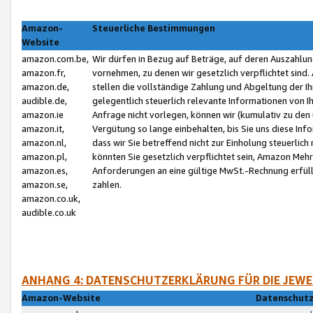
Amazon-
Steuerliche Bestimmungen
Website
amazon.com.be,
Wir dürfen in Bezug auf Beträge, auf deren Auszahlun
amazon.fr,
vornehmen, zu denen wir gesetzlich verpflichtet sind
amazon.de,
stellen die vollständige Zahlung und Abgeltung der 
audible.de,
gelegentlich steuerlich relevante Informationen von I
amazon.ie
Anfrage nicht vorlegen, können wir (kumulativ zu de
amazon.it,
Vergütung so lange einbehalten, bis Sie uns diese Inf
amazon.nl,
dass wir Sie betreffend nicht zur Einholung steuerlich 
amazon.pl,
könnten Sie gesetzlich verpflichtet sein, Amazon Meh
amazon.es,
Anforderungen an eine gültige MwSt.-Rechnung erfüllt
amazon.se,
zahlen.
amazon.co.uk,
audible.co.uk
ANHANG 4: DATENSCHUTZERKLÄRUNG FÜR DIE JEWE
Amazon-Website
Datenschutz