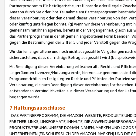
Partnerprogramm für betrügerische, irreführende oder illegale Zwecke
Amazon durch Sie oder Ihre Teilnahme am Partnerprogramm beschädig
dieser Vereinbarung oder den gemäß dieser Vereinbarung von den Vertr
oder künftig unterliegen könnte; (g) wenn wir diese Vereinbarung mit I
gemeinsam mit Ihnen agieren, bereits in der Vergangenheit, gleich aus
das Partnerprogramm in der allgemein angebotenen Form beenden. Vors
gegen die Bestimmungen der Ziffer 5 und jeder Verstoß gegen die Prog
Wir dürfen angefallene und noch nicht ausgezahlte Vergütungen nach 
sicherzustellen, dass der richtige Betrag ausgezahlt wird (beispielsw
Mit Beendigung dieser Vereinbarung erlöschen alle Rechte und Pflichte
eingeräumten Lizenzen/Nutzungsrechte; hiervon ausgenommen sind die in 
Programmrichtlinien festgelegten Rechte und Pflichten der Parteien sow
Vereinbarung, die nach Beendigung dieser Vereinbarung fortbestehen. D
entstandenen Verbindlichkeiten aus dieser Vereinbarung und der Haft
begangen wurde.
7.Haftungsausschlüsse
DAS PARTNERPROGRAMM, DIE AMAZON-WEBSITE, PRODUKTE UND DI
PARTNER-LINKS, LINKFORMATE, INHALTE, DIE ANWENDUNGSPROGR
PRODUKTWERBUNG, UNSERE DOMAIN-NAMEN, MARKEN UND LOGOS S
UNTERNEHMEN (EINSCHLIESSLICH DER AMAZON-MARKEN) UND DIE GE