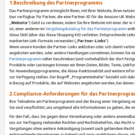
1.Beschreibung des Partnerprogramms
Das Partnerprogramm ermöglicht Ihnen, mit Ihrer Website, Ihren nutzer
(nur verfügbar für Partner, die eine Partner-ID für die Amazon UK We
„
Website
“) Geld zu verdienen, indem Sie Ihre Website mit einer der in
ist, einer anderen im
Vergütungskatalog für das Partnerprogramm
enth
Alexa Skill (über das Alexa Shopping Kit) verlinken. Entsprechende Lin
markierten Link-Formate verwenden („
Partner-Links
“).
Wenn unsere Kunden die Partner-Links anklicken oder sich damit verbi
angeboten werden, oder andere Handlungen vornehmen, können Sie eine
Partnerprogramm
näher beschrieben (und vorbehaltlich der dort festg
Produkte oder Leistungen können wir Ihnen Daten, Bilder, Texte, Linkfo
für Anwendungsprogramme, die Alexa-Funktionalität und weitere Inf
zur Verfügung stellen. Der Begriff „Programminhalte“ bezieht sich dabe
in Bezug auf Produkte, die auf Websites angeboten werden, bei denen 
2.Compliance-Anforderungen für das Partnerprog
Ihre Teilnahme am Partnerprogramm und der Bezug einer Vergütung setz
Sie sind verpflichtet, uns umgehend alle Informationen zu geben, die w
Für den Fall, dass Sie gegen diese Vereinbarung oder andere anwendba
uns zur Verfügung stehenden Rechten und Rechtsbehelfen, das Recht vo
Vergütungen ohne weitere Ankündigung (soweit nach geltendem Recht z
entsprechende Vergütungen zu haben) und zwar unabhängig davon, ob 