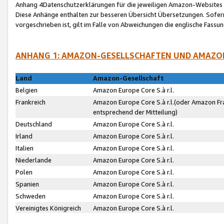
Anhang 4Datenschutzerklärungen für die jeweiligen Amazon-Websites
Diese Anhänge enthalten zur besseren Übersicht Übersetzungen. Sofe
vorgeschrieben ist, gilt im Falle von Abweichungen die englische Fass
ANHANG 1: AMAZON-GESELLSCHAFTEN UND AMAZO
Land
Amazon-Gesellschaft
Belgien
Amazon Europe Core S.à r.l.
Frankreich
Amazon Europe Core S.à r.l.(oder Amazon Fr
entsprechend der Mitteilung)
Deutschland
Amazon Europe Core S.à r.l.
Irland
Amazon Europe Core S.à r.l.
Italien
Amazon Europe Core S.à r.l.
Niederlande
Amazon Europe Core S.à r.l.
Polen
Amazon Europe Core S.à r.l.
Spanien
Amazon Europe Core S.à r.l.
Schweden
Amazon Europe Core S.à r.l.
Vereinigtes Königreich
Amazon Europe Core S.à r.l.