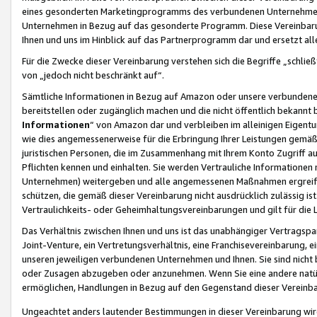
eines gesonderten Marketingprogramms des verbundenen Unternehmens
Unternehmen in Bezug auf das gesonderte Programm. Diese Vereinbarung
Ihnen und uns im Hinblick auf das Partnerprogramm dar und ersetzt al
Für die Zwecke dieser Vereinbarung verstehen sich die Begriffe „schließ
von „jedoch nicht beschränkt auf“.
Sämtliche Informationen in Bezug auf Amazon oder unsere verbunde
bereitstellen oder zugänglich machen und die nicht öffentlich bekannt bz
Informationen
“ von Amazon dar und verbleiben im alleinigen Eigent
wie dies angemessenerweise für die Erbringung Ihrer Leistungen gemäß d
juristischen Personen, die im Zusammenhang mit Ihrem Konto Zugriff au
Pflichten kennen und einhalten. Sie werden Vertrauliche Informationen 
Unternehmen) weitergeben und alle angemessenen Maßnahmen ergreifen
schützen, die gemäß dieser Vereinbarung nicht ausdrücklich zulässig is
Vertraulichkeits- oder Geheimhaltungsvereinbarungen und gilt für die
Das Verhältnis zwischen Ihnen und uns ist das unabhängiger Vertragspa
Joint-Venture, ein Vertretungsverhältnis, eine Franchisevereinbarung, 
unseren jeweiligen verbundenen Unternehmen und Ihnen. Sie sind ni
oder Zusagen abzugeben oder anzunehmen. Wenn Sie eine andere natürli
ermöglichen, Handlungen in Bezug auf den Gegenstand dieser Vereinbar
Ungeachtet anders lautender Bestimmungen in dieser Vereinbarung wird