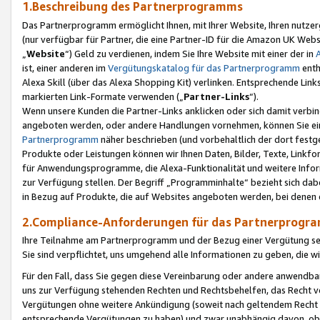
1.Beschreibung des Partnerprogramms
Das Partnerprogramm ermöglicht Ihnen, mit Ihrer Website, Ihren nutzer
(nur verfügbar für Partner, die eine Partner-ID für die Amazon UK We
„
Website
“) Geld zu verdienen, indem Sie Ihre Website mit einer der in
ist, einer anderen im
Vergütungskatalog für das Partnerprogramm
enth
Alexa Skill (über das Alexa Shopping Kit) verlinken. Entsprechende Lin
markierten Link-Formate verwenden („
Partner-Links
“).
Wenn unsere Kunden die Partner-Links anklicken oder sich damit verbi
angeboten werden, oder andere Handlungen vornehmen, können Sie eine
Partnerprogramm
näher beschrieben (und vorbehaltlich der dort festg
Produkte oder Leistungen können wir Ihnen Daten, Bilder, Texte, Linkfo
für Anwendungsprogramme, die Alexa-Funktionalität und weitere Inf
zur Verfügung stellen. Der Begriff „Programminhalte“ bezieht sich dabe
in Bezug auf Produkte, die auf Websites angeboten werden, bei denen 
2.Compliance-Anforderungen für das Partnerprog
Ihre Teilnahme am Partnerprogramm und der Bezug einer Vergütung setz
Sie sind verpflichtet, uns umgehend alle Informationen zu geben, die w
Für den Fall, dass Sie gegen diese Vereinbarung oder andere anwendba
uns zur Verfügung stehenden Rechten und Rechtsbehelfen, das Recht vo
Vergütungen ohne weitere Ankündigung (soweit nach geltendem Recht z
entsprechende Vergütungen zu haben) und zwar unabhängig davon, ob 