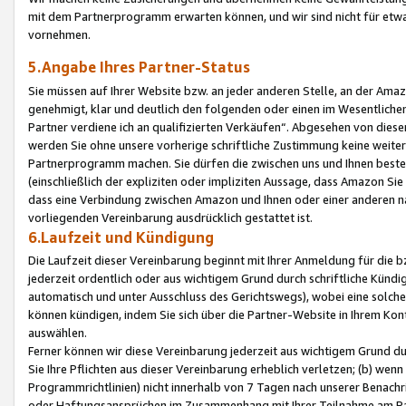
mit dem Partnerprogramm erwarten können, und wir sind nicht für etwa
vornehmen.
5.Angabe Ihres Partner-Status
Sie müssen auf Ihrer Website bzw. an jeder anderen Stelle, an der Am
genehmigt, klar und deutlich den folgenden oder einen im Wesentlichen
Partner verdiene ich an qualifizierten Verkäufen“. Abgesehen von die
werden Sie ohne unsere vorherige schriftliche Zustimmung keine weite
Partnerprogramm machen. Sie dürfen die zwischen uns und Ihnen best
(einschließlich der expliziten oder impliziten Aussage, dass Amazon Si
dass eine Verbindung zwischen Amazon und Ihnen oder einer anderen natü
vorliegenden Vereinbarung ausdrücklich gestattet ist.
6.Laufzeit und Kündigung
Die Laufzeit dieser Vereinbarung beginnt mit Ihrer Anmeldung für die 
jederzeit ordentlich oder aus wichtigem Grund durch schriftliche Kündi
automatisch und unter Ausschluss des Gerichtswegs), wobei eine solch
können kündigen, indem Sie sich über die Partner-Website in Ihrem Ko
auswählen.
Ferner können wir diese Vereinbarung jederzeit aus wichtigem Grund dur
Sie Ihre Pflichten aus dieser Vereinbarung erheblich verletzen; (b) wen
Programmrichtlinien) nicht innerhalb von 7 Tagen nach unserer Benachr
oder Haftungsansprüchen im Zusammenhang mit Ihrer Teilnahme am Pa