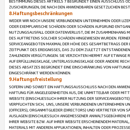
BESTIMMUNG DIESES ARTIKELS 7 BEGRÜNDET EINEN AUSSCHLUSS 
ZUSICHERUNGEN, DIE NACH DEN ANWENDBAREN GESETZLICHEN BE
8.Haftungsbeschränkungen
WEDER WIR NOCH UNSERE VERBUNDENEN UNTERNEHMEN ODER LIZEN
ODER EXEMPLARISCHE SCHÄDEN ODER SCHÄDEN AUFGRUND ENTGANG
NUTZUNGSAUSFALL ODER DATENVERLUST, DIE IM ZUSAMMENHANG MI
DES AUFTRETENS SOLCHER SCHÄDEN HINGEWIESEN WURDEN. FERN
SERVICEANGEBOTEN MAXIMAL DER HÖHE DES GESAMTBETRAGS DER 
ZEITPUNKT DES EREIGNISSES, DAS ZU DEM ZULETZT ENTSTANDENE
ZAHLENDEN VERGÜTUNGEN. SIE VERZICHTEN HIERMIT AUF ETWAIGE 
AUF ERFÜLLUNGSKLAGE, UNTERLASSUNGSKLAGE ODER ANDERE RECHT
DIESES ABSATZES BEGRÜNDET EINE EINSCHRÄNKUNG VON HAFTUNG
EINGESCHRÄNKT WERDEN KÖNNEN.
9.Haftungsfreistellung
SOFERN UND SOWEIT EIN HAFTUNGSAUSSCHLUSS NACH DEN ANWENDB
HAFTUNG FÜR ANGELEGENHEITEN AUS, DIE UNMITTELBAR ODER MITT
WEBSITE (EINSCHLIESSLICH IHRER NUTZUNG DER SERVICEANGEBOTE)
VERPFLICHTEN SICH, UNS, UNSERE VERBUNDENEN UNTERNEHMEN UN
(OFFICERS), ORGANMITGLIEDER (DIRECTORS) UND VERTRETER VON 
AUSLAGEN (EINSCHLIESSLICH ANGEMESSENER ANWALTSGEBÜHREN) FR
IHRER WEBSITE BZW. AUF IHRER WEBSITE ERSCHEINENDEM MATERIAL
MATERIALS MIT ANDEREN APPLIKATIONEN, INHALTEN ODER PROZESSE