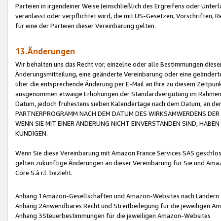
Parteien in irgendeiner Weise (einschließlich des Ergreifens oder Unt
veranlasst oder verpflichtet wird, die mit US-Gesetzen, Vorschriften,
für eine der Parteien dieser Vereinbarung gelten.
13.Änderungen
Wir behalten uns das Recht vor, einzelne oder alle Bestimmungen diese
Änderungsmitteilung, eine geänderte Vereinbarung oder eine geänderte 
über die entsprechende Änderung per E-Mail an Ihre zu diesem Zeitpun
ausgenommen etwaige Erhöhungen der Standardvergütung im Rahmen
Datum, jedoch frühestens sieben Kalendertage nach dem Datum, an de
PARTNERPROGRAMM NACH DEM DATUM DES WIRKSAMWERDENS DER Ä
WENN SIE MIT EINER ÄNDERUNG NICHT EINVERSTANDEN SIND, HABEN S
KÜNDIGEN.
Wenn Sie diese Vereinbarung mit Amazon France Services SAS geschlo
gelten zukünftige Änderungen an dieser Vereinbarung für Sie und Ama
Core S.à r.l. bezieht.
Anhang 1Amazon-Gesellschaften und Amazon-Websites nach Ländern
Anhang 2Anwendbares Recht und Streitbeilegung für die jeweiligen 
Anhang 3Steuerbestimmungen für die jeweiligen Amazon-Websites