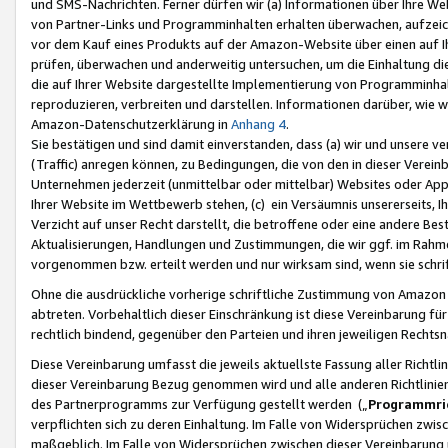
und SMS-Nachrichten. Ferner dürfen wir (a) Informationen über Ihre We
von Partner-Links und Programminhalten erhalten überwachen, aufzei
vor dem Kauf eines Produkts auf der Amazon-Website über einen auf Ih
prüfen, überwachen und anderweitig untersuchen, um die Einhaltung dies
die auf Ihrer Website dargestellte Implementierung von Programminhalt
reproduzieren, verbreiten und darstellen. Informationen darüber, wie w
Amazon-Datenschutzerklärung in
Anhang 4
.
Sie bestätigen und sind damit einverstanden, dass (a) wir und unsere 
(Traffic) anregen können, zu Bedingungen, die von den in dieser Vere
Unternehmen jederzeit (unmittelbar oder mittelbar) Websites oder Appl
Ihrer Website im Wettbewerb stehen, (c) ein Versäumnis unsererseits, I
Verzicht auf unser Recht darstellt, die betroffene oder eine andere B
Aktualisierungen, Handlungen und Zustimmungen, die wir ggf. im Rahme
vorgenommen bzw. erteilt werden und nur wirksam sind, wenn sie schri
Ohne die ausdrückliche vorherige schriftliche Zustimmung von Amazon
abtreten. Vorbehaltlich dieser Einschränkung ist diese Vereinbarung f
rechtlich bindend, gegenüber den Parteien und ihren jeweiligen Rech
Diese Vereinbarung umfasst die jeweils aktuellste Fassung aller Richtli
dieser Vereinbarung Bezug genommen wird und alle anderen Richtlinie
des Partnerprogramms zur Verfügung gestellt werden („
Programmric
verpflichten sich zu deren Einhaltung. Im Falle von Widersprüchen zwi
maßgeblich. Im Falle von Widersprüchen zwischen dieser Vereinbarun