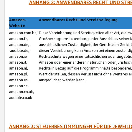
ANHANG 2: ANWENDBARES RECHT UND STRE
Amazon-
Anwendbares Recht und Streitbeilegung
Website
amazon.com.be,
Diese Vereinbarung und Streitigkeiten aller Art, die 
amazon.fr,
Großherzogtums Luxemburg unter Ausschluss seiner Kol
amazon.de,
ausschließlichen Zuständigkeit der Gerichte im Geri
audible.de,
dieser Vereinbarung kann Amazon bei einem zuständig
amazon.ie
Rechtsschutz wegen einer tatsächlichen oder angebli
amazon.it,
Amazon oder einer anderen natürlichen oder juristisc
amazon.nl,
Rechte in Bezug auf die Programminhalte besonderer,
amazon.pl,
Wert darstellen, dessen Verlust nicht ohne Weiteres e
amazon.es,
ausgeglichen werden kann.
amazon.se,
amazon.co.uk,
audible.co.uk
ANHANG 3: STEUERBESTIMMUNGEN FÜR DIE JEWEIL