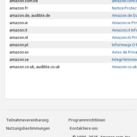
amazon.com.be
amazon.com.b
amazon.fr
Notice:Protec
amazon.de, audible.de
Amazon.de Da
amazon.ie
Amazon.ie Pri
amazon.it
Amazon.it Inf
amazon.nl
Amazon.nl Pri
amazon.pl
Informacja O
amazon.es
Aviso de Priv
amazon.se
Integritetsm
amazon.co.uk, audible.co.uk
Amazon.co.uk 
Teilnahmevereinbarung
Programmrichtlinien
Nutzungsbestimmungen
Kontaktiere uns