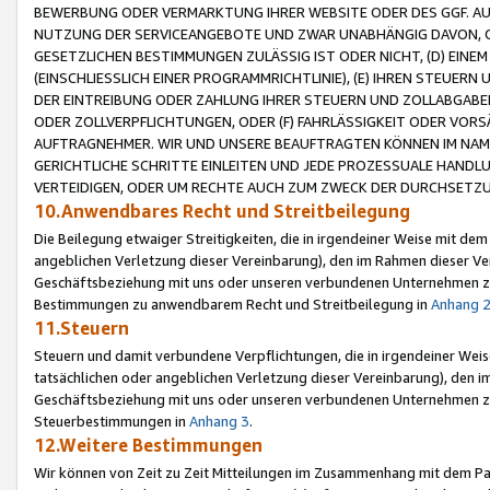
BEWERBUNG ODER VERMARKTUNG IHRER WEBSITE ODER DES GGF. AUF 
NUTZUNG DER SERVICEANGEBOTE UND ZWAR UNABHÄNGIG DAVON, O
GESETZLICHEN BESTIMMUNGEN ZULÄSSIG IST ODER NICHT, (D) EINE
(EINSCHLIESSLICH EINER PROGRAMMRICHTLINIE), (E) IHREN STEUER
DER EINTREIBUNG ODER ZAHLUNG IHRER STEUERN UND ZOLLABGAB
ODER ZOLLVERPFLICHTUNGEN, ODER (F) FAHRLÄSSIGKEIT ODER VORS
AUFTRAGNEHMER. WIR UND UNSERE BEAUFTRAGTEN KÖNNEN IM NAME
GERICHTLICHE SCHRITTE EINLEITEN UND JEDE PROZESSUALE HAND
VERTEIDIGEN, ODER UM RECHTE AUCH ZUM ZWECK DER DURCHSETZU
10.Anwendbares Recht und Streitbeilegung
Die Beilegung etwaiger Streitigkeiten, die in irgendeiner Weise mit de
angeblichen Verletzung dieser Vereinbarung), den im Rahmen dieser Ve
Geschäftsbeziehung mit uns oder unseren verbundenen Unternehmen zu
Bestimmungen zu anwendbarem Recht und Streitbeilegung in
Anhang 
11.Steuern
Steuern und damit verbundene Verpflichtungen, die in irgendeiner Wei
tatsächlichen oder angeblichen Verletzung dieser Vereinbarung), den 
Geschäftsbeziehung mit uns oder unseren verbundenen Unternehmen z
Steuerbestimmungen in
Anhang 3
.
12.Weitere Bestimmungen
Wir können von Zeit zu Zeit Mitteilungen im Zusammenhang mit dem Par