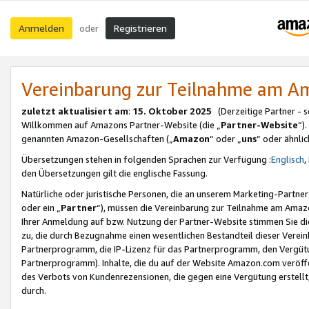
Anmelden
Registrieren
oder
Vereinbarung zur Teilnahme am 
zuletzt aktualisiert am
:
15. Oktober 2025
(Derzeitige Partner - 
Willkommen auf Amazons Partner-Website (die „
Partner-Website
“)
genannten Amazon-Gesellschaften („
Amazon
“ oder „
uns
“ oder ähnli
Übersetzungen stehen in folgenden Sprachen zur Verfügung :
Englisch
,
den Übersetzungen gilt die englische Fassung.
Natürliche oder juristische Personen, die an unserem Marketing-Partn
oder ein „
Partner
“), müssen die Vereinbarung zur Teilnahme am Ama
Ihrer Anmeldung auf bzw. Nutzung der Partner-Website stimmen Sie die
zu, die durch Bezugnahme einen wesentlichen Bestandteil dieser Verei
Partnerprogramm, die IP-Lizenz für das Partnerprogramm, den Vergütu
Partnerprogramm). Inhalte, die du auf der Website Amazon.com veröffe
des Verbots von Kundenrezensionen, die gegen eine Vergütung erstellt, 
durch.