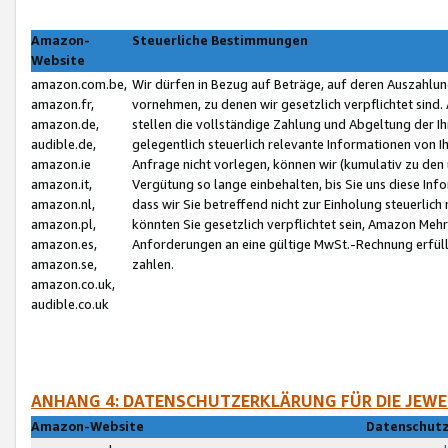
Amazon-
Steuerliche Bestimmungen
Website
amazon.com.be,
Wir dürfen in Bezug auf Beträge, auf deren Auszahlun
amazon.fr,
vornehmen, zu denen wir gesetzlich verpflichtet sind
amazon.de,
stellen die vollständige Zahlung und Abgeltung der 
audible.de,
gelegentlich steuerlich relevante Informationen von I
amazon.ie
Anfrage nicht vorlegen, können wir (kumulativ zu de
amazon.it,
Vergütung so lange einbehalten, bis Sie uns diese Inf
amazon.nl,
dass wir Sie betreffend nicht zur Einholung steuerlich 
amazon.pl,
könnten Sie gesetzlich verpflichtet sein, Amazon Meh
amazon.es,
Anforderungen an eine gültige MwSt.-Rechnung erfüllt
amazon.se,
zahlen.
amazon.co.uk,
audible.co.uk
ANHANG 4: DATENSCHUTZERKLÄRUNG FÜR DIE JEWE
Amazon-Website
Datenschutz