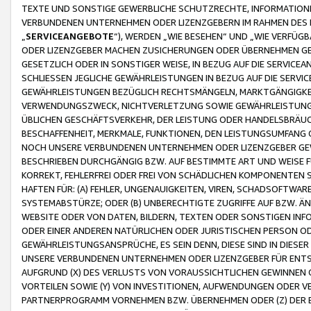
TEXTE UND SONSTIGE GEWERBLICHE SCHUTZRECHTE, INFORMATIONE
VERBUNDENEN UNTERNEHMEN ODER LIZENZGEBERN IM RAHMEN DES
„
SERVICEANGEBOTE
“), WERDEN „WIE BESEHEN“ UND „WIE VERFÜ
ODER LIZENZGEBER MACHEN ZUSICHERUNGEN ODER ÜBERNEHMEN GEW
GESETZLICH ODER IN SONSTIGER WEISE, IN BEZUG AUF DIE SERVI
SCHLIESSEN JEGLICHE GEWÄHRLEISTUNGEN IN BEZUG AUF DIE SERVI
GEWÄHRLEISTUNGEN BEZÜGLICH RECHTSMÄNGELN, MARKTGÄNGIGKEIT
VERWENDUNGSZWECK, NICHTVERLETZUNG SOWIE GEWÄHRLEISTUNGEN 
ÜBLICHEN GESCHÄFTSVERKEHR, DER LEISTUNG ODER HANDELSBRÄUCH
BESCHAFFENHEIT, MERKMALE, FUNKTIONEN, DEN LEISTUNGSUMFANG 
NOCH UNSERE VERBUNDENEN UNTERNEHMEN ODER LIZENZGEBER GEWÄ
BESCHRIEBEN DURCHGÄNGIG BZW. AUF BESTIMMTE ART UND WEISE
KORREKT, FEHLERFREI ODER FREI VON SCHÄDLICHEN KOMPONENTEN
HAFTEN FÜR: (A) FEHLER, UNGENAUIGKEITEN, VIREN, SCHADSOFTW
SYSTEMABSTÜRZE; ODER (B) UNBERECHTIGTE ZUGRIFFE AUF BZW. 
WEBSITE ODER VON DATEN, BILDERN, TEXTEN ODER SONSTIGEN INF
ODER EINER ANDEREN NATÜRLICHEN ODER JURISTISCHEN PERSON OD
GEWÄHRLEISTUNGSANSPRÜCHE, ES SEIN DENN, DIESE SIND IN DIES
UNSERE VERBUNDENEN UNTERNEHMEN ODER LIZENZGEBER FÜR EN
AUFGRUND (X) DES VERLUSTS VON VORAUSSICHTLICHEN GEWINNEN
VORTEILEN SOWIE (Y) VON INVESTITIONEN, AUFWENDUNGEN ODER VE
PARTNERPROGRAMM VORNEHMEN BZW. ÜBERNEHMEN ODER (Z) DER 