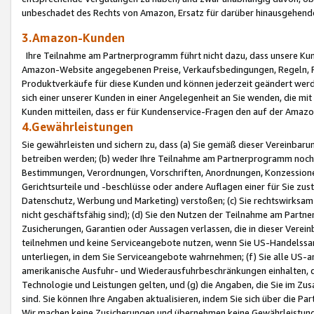
unbeschadet des Rechts von Amazon, Ersatz für darüber hinausgehen
3.Amazon-Kunden
Ihre Teilnahme am Partnerprogramm führt nicht dazu, dass unsere Kun
Amazon-Website angegebenen Preise, Verkaufsbedingungen, Regeln, Ri
Produktverkäufe für diese Kunden und können jederzeit geändert werde
sich einer unserer Kunden in einer Angelegenheit an Sie wenden, die 
Kunden mitteilen, dass er für Kundenservice-Fragen den auf der Ama
4.Gewährleistungen
Sie gewährleisten und sichern zu, dass (a) Sie gemäß dieser Vereinba
betreiben werden; (b) weder Ihre Teilnahme am Partnerprogramm noch d
Bestimmungen, Verordnungen, Vorschriften, Anordnungen, Konzessionen,
Gerichtsurteile und -beschlüsse oder andere Auflagen einer für Sie zu
Datenschutz, Werbung und Marketing) verstoßen; (c) Sie rechtswirksam 
nicht geschäftsfähig sind); (d) Sie den Nutzen der Teilnahme am Partne
Zusicherungen, Garantien oder Aussagen verlassen, die in dieser Verein
teilnehmen und keine Serviceangebote nutzen, wenn Sie US-Handelssa
unterliegen, in dem Sie Serviceangebote wahrnehmen; (f) Sie alle US
amerikanische Ausfuhr- und Wiederausfuhrbeschränkungen einhalten, 
Technologie und Leistungen gelten, und (g) die Angaben, die Sie im 
sind. Sie können Ihre Angaben aktualisieren, indem Sie sich über die 
Wir machen keine Zusicherungen und übernehmen keine Gewährleistun