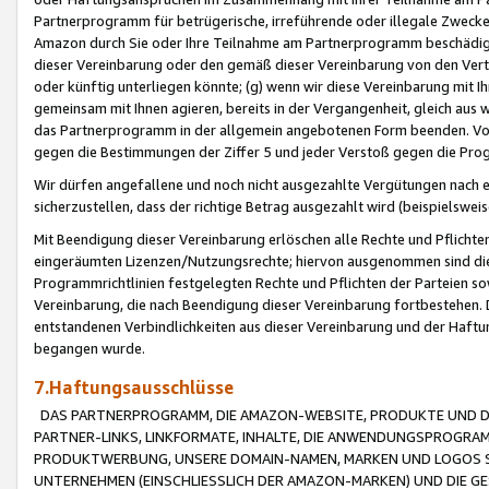
Partnerprogramm für betrügerische, irreführende oder illegale Zwecke
Amazon durch Sie oder Ihre Teilnahme am Partnerprogramm beschädig
dieser Vereinbarung oder den gemäß dieser Vereinbarung von den Vertr
oder künftig unterliegen könnte; (g) wenn wir diese Vereinbarung mit I
gemeinsam mit Ihnen agieren, bereits in der Vergangenheit, gleich aus
das Partnerprogramm in der allgemein angebotenen Form beenden. Vors
gegen die Bestimmungen der Ziffer 5 und jeder Verstoß gegen die Prog
Wir dürfen angefallene und noch nicht ausgezahlte Vergütungen nach 
sicherzustellen, dass der richtige Betrag ausgezahlt wird (beispielsw
Mit Beendigung dieser Vereinbarung erlöschen alle Rechte und Pflichte
eingeräumten Lizenzen/Nutzungsrechte; hiervon ausgenommen sind die in 
Programmrichtlinien festgelegten Rechte und Pflichten der Parteien sow
Vereinbarung, die nach Beendigung dieser Vereinbarung fortbestehen. D
entstandenen Verbindlichkeiten aus dieser Vereinbarung und der Haft
begangen wurde.
7.Haftungsausschlüsse
DAS PARTNERPROGRAMM, DIE AMAZON-WEBSITE, PRODUKTE UND DI
PARTNER-LINKS, LINKFORMATE, INHALTE, DIE ANWENDUNGSPROGR
PRODUKTWERBUNG, UNSERE DOMAIN-NAMEN, MARKEN UND LOGOS S
UNTERNEHMEN (EINSCHLIESSLICH DER AMAZON-MARKEN) UND DIE GE