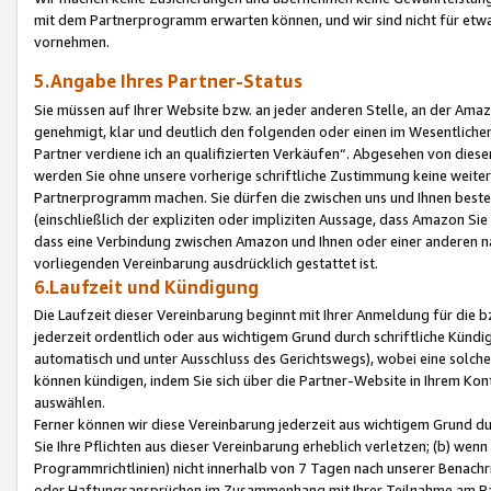
mit dem Partnerprogramm erwarten können, und wir sind nicht für etwa
vornehmen.
5.Angabe Ihres Partner-Status
Sie müssen auf Ihrer Website bzw. an jeder anderen Stelle, an der Am
genehmigt, klar und deutlich den folgenden oder einen im Wesentlichen
Partner verdiene ich an qualifizierten Verkäufen“. Abgesehen von die
werden Sie ohne unsere vorherige schriftliche Zustimmung keine weite
Partnerprogramm machen. Sie dürfen die zwischen uns und Ihnen best
(einschließlich der expliziten oder impliziten Aussage, dass Amazon Si
dass eine Verbindung zwischen Amazon und Ihnen oder einer anderen natü
vorliegenden Vereinbarung ausdrücklich gestattet ist.
6.Laufzeit und Kündigung
Die Laufzeit dieser Vereinbarung beginnt mit Ihrer Anmeldung für die 
jederzeit ordentlich oder aus wichtigem Grund durch schriftliche Kündi
automatisch und unter Ausschluss des Gerichtswegs), wobei eine solch
können kündigen, indem Sie sich über die Partner-Website in Ihrem Ko
auswählen.
Ferner können wir diese Vereinbarung jederzeit aus wichtigem Grund dur
Sie Ihre Pflichten aus dieser Vereinbarung erheblich verletzen; (b) wen
Programmrichtlinien) nicht innerhalb von 7 Tagen nach unserer Benachr
oder Haftungsansprüchen im Zusammenhang mit Ihrer Teilnahme am Pa