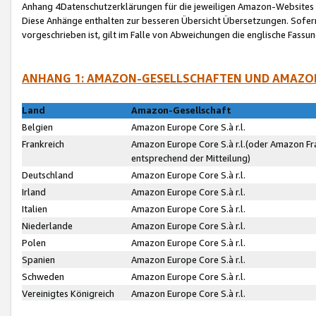
Anhang 4Datenschutzerklärungen für die jeweiligen Amazon-Websites
Diese Anhänge enthalten zur besseren Übersicht Übersetzungen. Sofe
vorgeschrieben ist, gilt im Falle von Abweichungen die englische Fass
ANHANG 1: AMAZON-GESELLSCHAFTEN UND AMAZO
Land
Amazon-Gesellschaft
Belgien
Amazon Europe Core S.à r.l.
Frankreich
Amazon Europe Core S.à r.l.(oder Amazon Fr
entsprechend der Mitteilung)
Deutschland
Amazon Europe Core S.à r.l.
Irland
Amazon Europe Core S.à r.l.
Italien
Amazon Europe Core S.à r.l.
Niederlande
Amazon Europe Core S.à r.l.
Polen
Amazon Europe Core S.à r.l.
Spanien
Amazon Europe Core S.à r.l.
Schweden
Amazon Europe Core S.à r.l.
Vereinigtes Königreich
Amazon Europe Core S.à r.l.