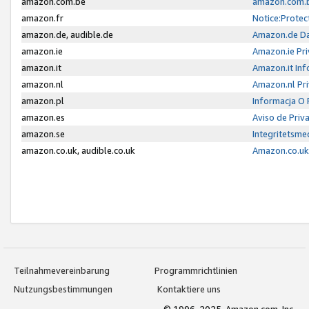
amazon.com.be
amazon.com.b
amazon.fr
Notice:Protec
amazon.de, audible.de
Amazon.de Da
amazon.ie
Amazon.ie Pri
amazon.it
Amazon.it Inf
amazon.nl
Amazon.nl Pri
amazon.pl
Informacja O
amazon.es
Aviso de Priv
amazon.se
Integritetsm
amazon.co.uk, audible.co.uk
Amazon.co.uk 
Teilnahmevereinbarung
Programmrichtlinien
Nutzungsbestimmungen
Kontaktiere uns