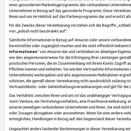
eines gesonderten Marketingprogramms des verbundenen Unternehmens
Unternehmen in Bezug auf das gesonderte Programm. Diese Vereinbarung
Ihnen und uns im Hinblick auf das Partnerprogramm dar und ersetzt al
Für die Zwecke dieser Vereinbarung verstehen sich die Begriffe „schließ
von „jedoch nicht beschränkt auf“.
Sämtliche Informationen in Bezug auf Amazon oder unsere verbunde
bereitstellen oder zugänglich machen und die nicht öffentlich bekannt bz
Informationen
“ von Amazon dar und verbleiben im alleinigen Eigent
wie dies angemessenerweise für die Erbringung Ihrer Leistungen gemäß d
juristischen Personen, die im Zusammenhang mit Ihrem Konto Zugriff au
Pflichten kennen und einhalten. Sie werden Vertrauliche Informationen 
Unternehmen) weitergeben und alle angemessenen Maßnahmen ergreifen
schützen, die gemäß dieser Vereinbarung nicht ausdrücklich zulässig is
Vertraulichkeits- oder Geheimhaltungsvereinbarungen und gilt für die
Das Verhältnis zwischen Ihnen und uns ist das unabhängiger Vertragspa
Joint-Venture, ein Vertretungsverhältnis, eine Franchisevereinbarung, 
unseren jeweiligen verbundenen Unternehmen und Ihnen. Sie sind ni
oder Zusagen abzugeben oder anzunehmen. Wenn Sie eine andere natürli
ermöglichen, Handlungen in Bezug auf den Gegenstand dieser Vereinbar
Ungeachtet anders lautender Bestimmungen in dieser Vereinbarung wird