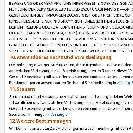
BEWERBUNG ODER VERMARKTUNG IHRER WEBSITE ODER DES GGF. AUF 
NUTZUNG DER SERVICEANGEBOTE UND ZWAR UNABHÄNGIG DAVON, O
GESETZLICHEN BESTIMMUNGEN ZULÄSSIG IST ODER NICHT, (D) EINE
(EINSCHLIESSLICH EINER PROGRAMMRICHTLINIE), (E) IHREN STEUER
DER EINTREIBUNG ODER ZAHLUNG IHRER STEUERN UND ZOLLABGAB
ODER ZOLLVERPFLICHTUNGEN, ODER (F) FAHRLÄSSIGKEIT ODER VORS
AUFTRAGNEHMER. WIR UND UNSERE BEAUFTRAGTEN KÖNNEN IM NAME
GERICHTLICHE SCHRITTE EINLEITEN UND JEDE PROZESSUALE HAND
VERTEIDIGEN, ODER UM RECHTE AUCH ZUM ZWECK DER DURCHSETZU
10.Anwendbares Recht und Streitbeilegung
Die Beilegung etwaiger Streitigkeiten, die in irgendeiner Weise mit de
angeblichen Verletzung dieser Vereinbarung), den im Rahmen dieser Ve
Geschäftsbeziehung mit uns oder unseren verbundenen Unternehmen zu
Bestimmungen zu anwendbarem Recht und Streitbeilegung in
Anhang 
11.Steuern
Steuern und damit verbundene Verpflichtungen, die in irgendeiner Wei
tatsächlichen oder angeblichen Verletzung dieser Vereinbarung), den 
Geschäftsbeziehung mit uns oder unseren verbundenen Unternehmen z
Steuerbestimmungen in
Anhang 3
.
12.Weitere Bestimmungen
Wir können von Zeit zu Zeit Mitteilungen im Zusammenhang mit dem Par