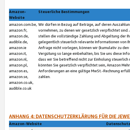
Amazon-
Steuerliche Bestimmungen
Website
amazon.com.be,
Wir dürfen in Bezug auf Beträge, auf deren Auszahlun
amazon.fr,
vornehmen, zu denen wir gesetzlich verpflichtet sind
amazon.de,
stellen die vollständige Zahlung und Abgeltung der 
audible.de,
gelegentlich steuerlich relevante Informationen von I
amazon.ie
Anfrage nicht vorlegen, können wir (kumulativ zu de
amazon.it,
Vergütung so lange einbehalten, bis Sie uns diese Inf
amazon.nl,
dass wir Sie betreffend nicht zur Einholung steuerlich 
amazon.pl,
könnten Sie gesetzlich verpflichtet sein, Amazon Meh
amazon.es,
Anforderungen an eine gültige MwSt.-Rechnung erfüllt
amazon.se,
zahlen.
amazon.co.uk,
audible.co.uk
ANHANG 4: DATENSCHUTZERKLÄRUNG FÜR DIE JEWE
Amazon-Website
Datenschutz