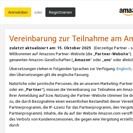
Anmelden
Registrieren
oder
Vereinbarung zur Teilnahme am 
zuletzt aktualisiert am
:
15. Oktober 2025
(Derzeitige Partner - 
Willkommen auf Amazons Partner-Website (die „
Partner-Website
“)
genannten Amazon-Gesellschaften („
Amazon
“ oder „
uns
“ oder ähnli
Übersetzungen stehen in folgenden Sprachen zur Verfügung :
Englisch
,
den Übersetzungen gilt die englische Fassung.
Natürliche oder juristische Personen, die an unserem Marketing-Partn
oder ein „
Partner
“), müssen die Vereinbarung zur Teilnahme am Ama
Ihrer Anmeldung auf bzw. Nutzung der Partner-Website stimmen Sie die
zu, die durch Bezugnahme einen wesentlichen Bestandteil dieser Verei
Partnerprogramm, die IP-Lizenz für das Partnerprogramm, den Vergütu
Partnerprogramm). Inhalte, die du auf der Website Amazon.com veröffe
des Verbots von Kundenrezensionen, die gegen eine Vergütung erstellt, 
durch.