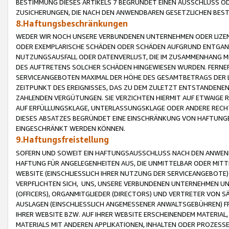
BESTIMMUNG DIESES ARTIKELS 7 BEGRÜNDET EINEN AUSSCHLUSS 
ZUSICHERUNGEN, DIE NACH DEN ANWENDBAREN GESETZLICHEN BE
8.Haftungsbeschränkungen
WEDER WIR NOCH UNSERE VERBUNDENEN UNTERNEHMEN ODER LIZEN
ODER EXEMPLARISCHE SCHÄDEN ODER SCHÄDEN AUFGRUND ENTGANG
NUTZUNGSAUSFALL ODER DATENVERLUST, DIE IM ZUSAMMENHANG MI
DES AUFTRETENS SOLCHER SCHÄDEN HINGEWIESEN WURDEN. FERN
SERVICEANGEBOTEN MAXIMAL DER HÖHE DES GESAMTBETRAGS DER 
ZEITPUNKT DES EREIGNISSES, DAS ZU DEM ZULETZT ENTSTANDENE
ZAHLENDEN VERGÜTUNGEN. SIE VERZICHTEN HIERMIT AUF ETWAIGE 
AUF ERFÜLLUNGSKLAGE, UNTERLASSUNGSKLAGE ODER ANDERE RECHT
DIESES ABSATZES BEGRÜNDET EINE EINSCHRÄNKUNG VON HAFTUNG
EINGESCHRÄNKT WERDEN KÖNNEN.
9.Haftungsfreistellung
SOFERN UND SOWEIT EIN HAFTUNGSAUSSCHLUSS NACH DEN ANWENDB
HAFTUNG FÜR ANGELEGENHEITEN AUS, DIE UNMITTELBAR ODER MITT
WEBSITE (EINSCHLIESSLICH IHRER NUTZUNG DER SERVICEANGEBOTE)
VERPFLICHTEN SICH, UNS, UNSERE VERBUNDENEN UNTERNEHMEN UN
(OFFICERS), ORGANMITGLIEDER (DIRECTORS) UND VERTRETER VON 
AUSLAGEN (EINSCHLIESSLICH ANGEMESSENER ANWALTSGEBÜHREN) FR
IHRER WEBSITE BZW. AUF IHRER WEBSITE ERSCHEINENDEM MATERIAL
MATERIALS MIT ANDEREN APPLIKATIONEN, INHALTEN ODER PROZESSE