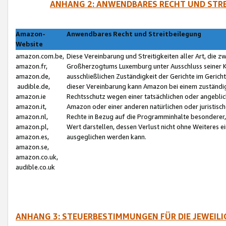
ANHANG 2: ANWENDBARES RECHT UND STRE
Amazon-
Anwendbares Recht und Streitbeilegung
Website
amazon.com.be,
Diese Vereinbarung und Streitigkeiten aller Art, die 
amazon.fr,
Großherzogtums Luxemburg unter Ausschluss seiner Kol
amazon.de,
ausschließlichen Zuständigkeit der Gerichte im Geri
audible.de,
dieser Vereinbarung kann Amazon bei einem zuständig
amazon.ie
Rechtsschutz wegen einer tatsächlichen oder angebli
amazon.it,
Amazon oder einer anderen natürlichen oder juristisc
amazon.nl,
Rechte in Bezug auf die Programminhalte besonderer,
amazon.pl,
Wert darstellen, dessen Verlust nicht ohne Weiteres e
amazon.es,
ausgeglichen werden kann.
amazon.se,
amazon.co.uk,
audible.co.uk
ANHANG 3: STEUERBESTIMMUNGEN FÜR DIE JEWEIL