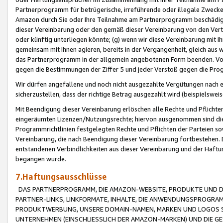
Partnerprogramm für betrügerische, irreführende oder illegale Zwecke
Amazon durch Sie oder Ihre Teilnahme am Partnerprogramm beschädig
dieser Vereinbarung oder den gemäß dieser Vereinbarung von den Vertr
oder künftig unterliegen könnte; (g) wenn wir diese Vereinbarung mit I
gemeinsam mit Ihnen agieren, bereits in der Vergangenheit, gleich aus
das Partnerprogramm in der allgemein angebotenen Form beenden. Vors
gegen die Bestimmungen der Ziffer 5 und jeder Verstoß gegen die Prog
Wir dürfen angefallene und noch nicht ausgezahlte Vergütungen nach 
sicherzustellen, dass der richtige Betrag ausgezahlt wird (beispielsw
Mit Beendigung dieser Vereinbarung erlöschen alle Rechte und Pflichte
eingeräumten Lizenzen/Nutzungsrechte; hiervon ausgenommen sind die in 
Programmrichtlinien festgelegten Rechte und Pflichten der Parteien sow
Vereinbarung, die nach Beendigung dieser Vereinbarung fortbestehen. D
entstandenen Verbindlichkeiten aus dieser Vereinbarung und der Haft
begangen wurde.
7.Haftungsausschlüsse
DAS PARTNERPROGRAMM, DIE AMAZON-WEBSITE, PRODUKTE UND DI
PARTNER-LINKS, LINKFORMATE, INHALTE, DIE ANWENDUNGSPROGR
PRODUKTWERBUNG, UNSERE DOMAIN-NAMEN, MARKEN UND LOGOS S
UNTERNEHMEN (EINSCHLIESSLICH DER AMAZON-MARKEN) UND DIE GE