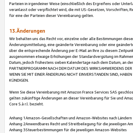
Parteien in irgendeiner Weise (einschließlich des Ergreifens oder Unt
veranlasst oder verpflichtet wird, die mit US-Gesetzen, Vorschriften,
für eine der Parteien dieser Vereinbarung gelten.
13.Änderungen
Wir behalten uns das Recht vor, einzelne oder alle Bestimmungen diese
Änderungsmitteilung, eine geänderte Vereinbarung oder eine geänderte 
über die entsprechende Änderung per E-Mail an Ihre zu diesem Zeitpun
ausgenommen etwaige Erhöhungen der Standardvergütung im Rahmen
Datum, jedoch frühestens sieben Kalendertage nach dem Datum, an de
PARTNERPROGRAMM NACH DEM DATUM DES WIRKSAMWERDENS DER Ä
WENN SIE MIT EINER ÄNDERUNG NICHT EINVERSTANDEN SIND, HABEN S
KÜNDIGEN.
Wenn Sie diese Vereinbarung mit Amazon France Services SAS geschlo
gelten zukünftige Änderungen an dieser Vereinbarung für Sie und Ama
Core S.à r.l. bezieht.
Anhang 1Amazon-Gesellschaften und Amazon-Websites nach Ländern
Anhang 2Anwendbares Recht und Streitbeilegung für die jeweiligen 
Anhang 3Steuerbestimmungen für die jeweiligen Amazon-Websites