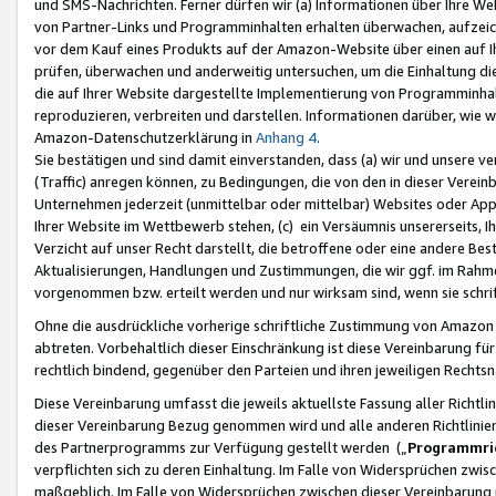
und SMS-Nachrichten. Ferner dürfen wir (a) Informationen über Ihre We
von Partner-Links und Programminhalten erhalten überwachen, aufzei
vor dem Kauf eines Produkts auf der Amazon-Website über einen auf Ih
prüfen, überwachen und anderweitig untersuchen, um die Einhaltung dies
die auf Ihrer Website dargestellte Implementierung von Programminhalt
reproduzieren, verbreiten und darstellen. Informationen darüber, wie w
Amazon-Datenschutzerklärung in
Anhang 4
.
Sie bestätigen und sind damit einverstanden, dass (a) wir und unsere 
(Traffic) anregen können, zu Bedingungen, die von den in dieser Vere
Unternehmen jederzeit (unmittelbar oder mittelbar) Websites oder Appl
Ihrer Website im Wettbewerb stehen, (c) ein Versäumnis unsererseits, I
Verzicht auf unser Recht darstellt, die betroffene oder eine andere B
Aktualisierungen, Handlungen und Zustimmungen, die wir ggf. im Rahme
vorgenommen bzw. erteilt werden und nur wirksam sind, wenn sie schri
Ohne die ausdrückliche vorherige schriftliche Zustimmung von Amazon
abtreten. Vorbehaltlich dieser Einschränkung ist diese Vereinbarung f
rechtlich bindend, gegenüber den Parteien und ihren jeweiligen Rech
Diese Vereinbarung umfasst die jeweils aktuellste Fassung aller Richtli
dieser Vereinbarung Bezug genommen wird und alle anderen Richtlinie
des Partnerprogramms zur Verfügung gestellt werden („
Programmric
verpflichten sich zu deren Einhaltung. Im Falle von Widersprüchen zwi
maßgeblich. Im Falle von Widersprüchen zwischen dieser Vereinbarun