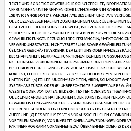
TEXTE UND SONSTIGE GEWERBLICHE SCHUTZRECHTE, INFORMATIONE
VERBUNDENEN UNTERNEHMEN ODER LIZENZGEBERN IM RAHMEN DES
„
SERVICEANGEBOTE
“), WERDEN „WIE BESEHEN“ UND „WIE VERFÜ
ODER LIZENZGEBER MACHEN ZUSICHERUNGEN ODER ÜBERNEHMEN GEW
GESETZLICH ODER IN SONSTIGER WEISE, IN BEZUG AUF DIE SERVI
SCHLIESSEN JEGLICHE GEWÄHRLEISTUNGEN IN BEZUG AUF DIE SERVI
GEWÄHRLEISTUNGEN BEZÜGLICH RECHTSMÄNGELN, MARKTGÄNGIGKEIT
VERWENDUNGSZWECK, NICHTVERLETZUNG SOWIE GEWÄHRLEISTUNGEN 
ÜBLICHEN GESCHÄFTSVERKEHR, DER LEISTUNG ODER HANDELSBRÄUCH
BESCHAFFENHEIT, MERKMALE, FUNKTIONEN, DEN LEISTUNGSUMFANG 
NOCH UNSERE VERBUNDENEN UNTERNEHMEN ODER LIZENZGEBER GEWÄ
BESCHRIEBEN DURCHGÄNGIG BZW. AUF BESTIMMTE ART UND WEISE
KORREKT, FEHLERFREI ODER FREI VON SCHÄDLICHEN KOMPONENTEN
HAFTEN FÜR: (A) FEHLER, UNGENAUIGKEITEN, VIREN, SCHADSOFTW
SYSTEMABSTÜRZE; ODER (B) UNBERECHTIGTE ZUGRIFFE AUF BZW. 
WEBSITE ODER VON DATEN, BILDERN, TEXTEN ODER SONSTIGEN INF
ODER EINER ANDEREN NATÜRLICHEN ODER JURISTISCHEN PERSON OD
GEWÄHRLEISTUNGSANSPRÜCHE, ES SEIN DENN, DIESE SIND IN DIES
UNSERE VERBUNDENEN UNTERNEHMEN ODER LIZENZGEBER FÜR EN
AUFGRUND (X) DES VERLUSTS VON VORAUSSICHTLICHEN GEWINNEN
VORTEILEN SOWIE (Y) VON INVESTITIONEN, AUFWENDUNGEN ODER VE
PARTNERPROGRAMM VORNEHMEN BZW. ÜBERNEHMEN ODER (Z) DER 