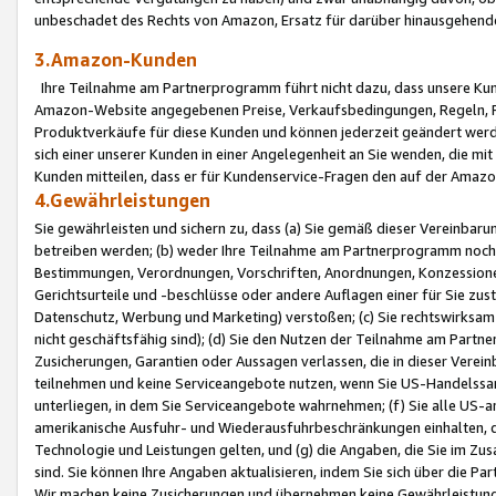
unbeschadet des Rechts von Amazon, Ersatz für darüber hinausgehen
3.Amazon-Kunden
Ihre Teilnahme am Partnerprogramm führt nicht dazu, dass unsere Kun
Amazon-Website angegebenen Preise, Verkaufsbedingungen, Regeln, Ri
Produktverkäufe für diese Kunden und können jederzeit geändert werde
sich einer unserer Kunden in einer Angelegenheit an Sie wenden, die 
Kunden mitteilen, dass er für Kundenservice-Fragen den auf der Ama
4.Gewährleistungen
Sie gewährleisten und sichern zu, dass (a) Sie gemäß dieser Vereinba
betreiben werden; (b) weder Ihre Teilnahme am Partnerprogramm noch d
Bestimmungen, Verordnungen, Vorschriften, Anordnungen, Konzessionen,
Gerichtsurteile und -beschlüsse oder andere Auflagen einer für Sie zu
Datenschutz, Werbung und Marketing) verstoßen; (c) Sie rechtswirksam 
nicht geschäftsfähig sind); (d) Sie den Nutzen der Teilnahme am Partne
Zusicherungen, Garantien oder Aussagen verlassen, die in dieser Verein
teilnehmen und keine Serviceangebote nutzen, wenn Sie US-Handelssa
unterliegen, in dem Sie Serviceangebote wahrnehmen; (f) Sie alle US
amerikanische Ausfuhr- und Wiederausfuhrbeschränkungen einhalten, 
Technologie und Leistungen gelten, und (g) die Angaben, die Sie im 
sind. Sie können Ihre Angaben aktualisieren, indem Sie sich über die 
Wir machen keine Zusicherungen und übernehmen keine Gewährleistun