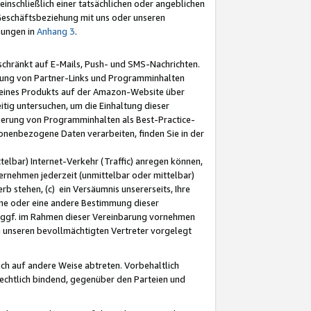
nschließlich einer tatsächlichen oder angeblichen
Geschäftsbeziehung mit uns oder unseren
mungen in
Anhang 3
.
schränkt auf E-Mails, Push- und SMS-Nachrichten.
ellung von Partner-Links und Programminhalten
 eines Produkts auf der Amazon-Website über
tig untersuchen, um die Einhaltung dieser
ntierung von Programminhalten als Best-Practice-
sonenbezogene Daten verarbeiten, finden Sie in der
telbar) Internet-Verkehr (Traffic) anregen können,
rnehmen jederzeit (unmittelbar oder mittelbar)
b stehen, (c) ein Versäumnis unsererseits, Ihre
fene oder eine andere Bestimmung dieser
r ggf. im Rahmen dieser Vereinbarung vornehmen
ch unseren bevollmächtigten Vertreter vorgelegt
ch auf andere Weise abtreten. Vorbehaltlich
rechtlich bindend, gegenüber den Parteien und