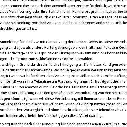
usgenommen dies ist nach dem anwendbaren Recht erforderlich, werden Sie 
f diese Vereinbarung oder Ihre Teilnahme am Partnerprogramm machen. Sie d
usschmücken (einschließlich der expliziten oder impliziten Aussage, dass A
 eine Verbindung zwischen Amazon und Ihnen oder einer anderen natürlichen 
rücklich gestattet ist.
r Anmeldung für die bzw. mit der Nutzung der Partner-Website. Diese Vereinb
gung an die jeweils andere Partei gekündigt werden (falls nach lokalem Rech
n Kalendertage nach Ausspruch der Kündigung wirksam wird. Sie können kündi
ngen“ die Option zum Schließen Ihres Kontos auswählen.
 wichtigem Grund durch schriftliche Kündigung an Sie fristlos kündigen oder I
 Sie darüber hinaus anderweitige Verstöße gegen diese Vereinbarung (einschli
ben; (c) wenn wir befürchten, dass Amazon potenziellen Rechts- oder Haftu
nnte; (d) wenn Ihre Teilnahme am Partnerprogramm für betrügerische, irref
das Ansehen von Amazon durch Sie oder Ihre Teilnahme am Partnerprogramm b
ieser Vereinbarung oder den gemäß dieser Vereinbarung von den Vertragspa
liegen könnte; (g) wenn wir diese Vereinbarung mit Ihnen oder anderen Perso
 der Vergangenheit, gleich aus welchem Grund, gekündigt hatten (oder Ihr Ko
rm beenden. Vorsorglich und ohne Einschränkung des vorstehenden Absatzes
richtlinien als erheblicher Verstoß gegen diese Vereinbarung.
e Vergütungen nach einer Kündigung für einen angemessenen Zeitraum zurückb