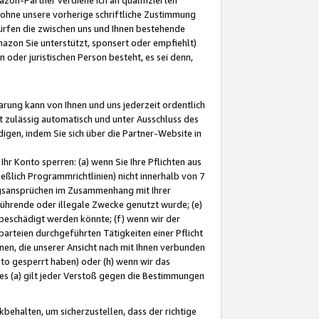
ohne unsere vorherige schriftliche Zustimmung
ürfen die zwischen uns und Ihnen bestehende
mazon Sie unterstützt, sponsert oder empfiehlt)
oder juristischen Person besteht, es sei denn,
arung kann von Ihnen und uns jederzeit ordentlich
t zulässig automatisch und unter Ausschluss des
gen, indem Sie sich über die Partner-Website in
hr Konto sperren: (a) wenn Sie Ihre Pflichten aus
eßlich Programmrichtlinien) nicht innerhalb von 7
ngsansprüchen im Zusammenhang mit Ihrer
ührende oder illegale Zwecke genutzt wurde; (e)
eschädigt werden könnte; (f) wenn wir der
rteien durchgeführten Tätigkeiten einer Pflicht
nen, die unserer Ansicht nach mit Ihnen verbunden
nto gesperrt haben) oder (h) wenn wir das
 (a) gilt jeder Verstoß gegen die Bestimmungen
ehalten, um sicherzustellen, dass der richtige