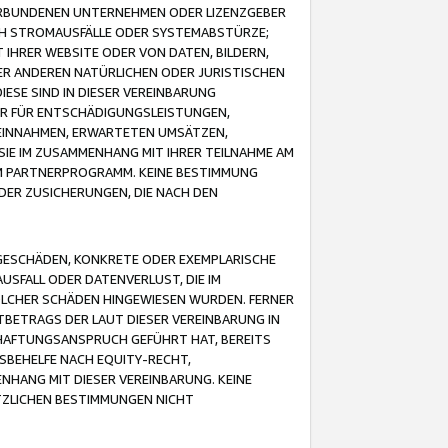
VERBUNDENEN UNTERNEHMEN ODER LIZENZGEBER
ICH STROMAUSFÄLLE ODER SYSTEMABSTÜRZE;
IHRER WEBSITE ODER VON DATEN, BILDERN,
ER ANDEREN NATÜRLICHEN ODER JURISTISCHEN
ESE SIND IN DIESER VEREINBARUNG
R FÜR ENTSCHÄDIGUNGSLEISTUNGEN,
EINNAHMEN, ERWARTETEN UMSÄTZEN,
SIE IM ZUSAMMENHANG MIT IHRER TEILNAHME AM
M PARTNERPROGRAMM. KEINE BESTIMMUNG
DER ZUSICHERUNGEN, DIE NACH DEN
GESCHÄDEN, KONKRETE ODER EXEMPLARISCHE
SFALL ODER DATENVERLUST, DIE IM
OLCHER SCHÄDEN HINGEWIESEN WURDEN. FERNER
BETRAGS DER LAUT DIESER VEREINBARUNG IN
HAFTUNGSANSPRUCH GEFÜHRT HAT, BEREITS
SBEHELFE NACH EQUITY-RECHT,
NHANG MIT DIESER VEREINBARUNG. KEINE
TZLICHEN BESTIMMUNGEN NICHT