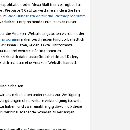
eapplikation oder Alexa Skill (nur verfügbar für
e „
Website
“) Geld zu verdienen, indem Sie Ihre
en im
Vergütungskatalog für das Partnerprogramm
t) verlinken. Entsprechende Links müssen dieser
e über die Amazon-Website angeboten werden, oder
nerprogramm
näher beschrieben (und vorbehaltlich
ir Ihnen Daten, Bilder, Texte, Linkformate,
alität und weitere Informationen im
zieht sich dabei ausdrücklich nicht auf Daten,
es sich nicht um eine Amazon-Website handelt.
rung einhalten.
ir uns neben allen anderen, uns zur Verfügung
n Vergütungen ohne weitere Ankündigung (soweit
 zu haben) und zwar unabhängig davon, ob diese
darüber hinausgehende Schäden zu verlangen.
on gelten alle auf der Amazon-Website