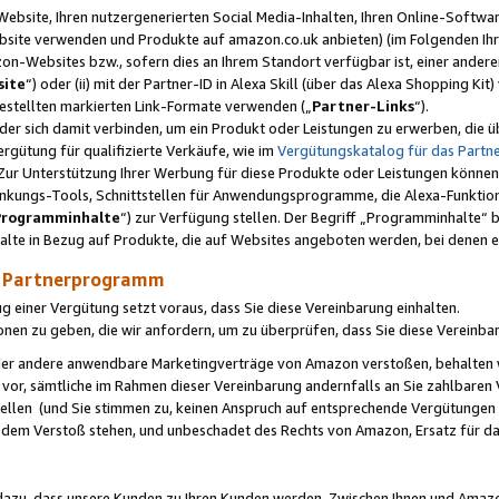
ebsite, Ihren nutzergenerierten Social Media-Inhalten, Ihren Online-Softwar
ebsite verwenden und Produkte auf amazon.co.uk anbieten) (im Folgenden Ihr
-Websites bzw., sofern dies an Ihrem Standort verfügbar ist, einer ander
ite
“) oder (ii) mit der Partner-ID in Alexa Skill (über das Alexa Shopping Ki
estellten markierten Link-Formate verwenden („
Partner-Links
“).
oder sich damit verbinden, um ein Produkt oder Leistungen zu erwerben, di
gütung für qualifizierte Verkäufe, wie im
Vergütungskatalog für das Part
Zur Unterstützung Ihrer Werbung für diese Produkte oder Leistungen können w
linkungs-Tools, Schnittstellen für Anwendungsprogramme, die Alexa-Funktion
Programminhalte
“) zur Verfügung stellen. Der Begriff „Programminhalte“ be
halte in Bezug auf Produkte, die auf Websites angeboten werden, bei denen 
as Partnerprogramm
einer Vergütung setzt voraus, dass Sie diese Vereinbarung einhalten.
ionen zu geben, die wir anfordern, um zu überprüfen, dass Sie diese Vereinba
oder andere anwendbare Marketingverträge von Amazon verstoßen, behalten w
 vor, sämtliche im Rahmen dieser Vereinbarung andernfalls an Sie zahlbare
tellen (und Sie stimmen zu, keinen Anspruch auf entsprechende Vergütungen
 dem Verstoß stehen, und unbeschadet des Rechts von Amazon, Ersatz für 
azu, dass unsere Kunden zu Ihren Kunden werden. Zwischen Ihnen und Amaz