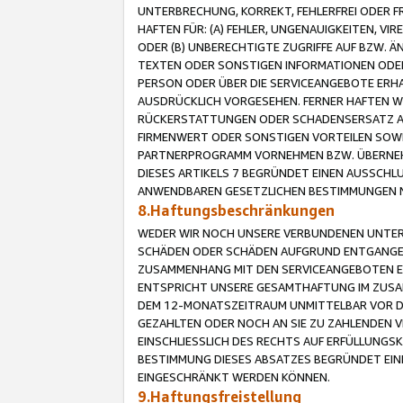
UNTERBRECHUNG, KORREKT, FEHLERFREI ODER 
HAFTEN FÜR: (A) FEHLER, UNGENAUIGKEITEN, 
ODER (B) UNBERECHTIGTE ZUGRIFFE AUF BZW. 
TEXTEN ODER SONSTIGEN INFORMATIONEN ODER 
PERSON ODER ÜBER DIE SERVICEANGEBOTE ERHA
AUSDRÜCKLICH VORGESEHEN. FERNER HAFTEN 
RÜCKERSTATTUNGEN ODER SCHADENSERSATZ AU
FIRMENWERT ODER SONSTIGEN VORTEILEN SOWIE
PARTNERPROGRAMM VORNEHMEN BZW. ÜBERNEHM
DIESES ARTIKELS 7 BEGRÜNDET EINEN AUSSCH
ANWENDBAREN GESETZLICHEN BESTIMMUNGEN 
8.Haftungsbeschränkungen
WEDER WIR NOCH UNSERE VERBUNDENEN UNTERN
SCHÄDEN ODER SCHÄDEN AUFGRUND ENTGANGENE
ZUSAMMENHANG MIT DEN SERVICEANGEBOTEN EN
ENTSPRICHT UNSERE GESAMTHAFTUNG IM ZUSAM
DEM 12-MONATSZEITRAUM UNMITTELBAR VOR DE
GEZAHLTEN ODER NOCH AN SIE ZU ZAHLENDEN V
EINSCHLIESSLICH DES RECHTS AUF ERFÜLLUNGS
BESTIMMUNG DIESES ABSATZES BEGRÜNDET EI
EINGESCHRÄNKT WERDEN KÖNNEN.
9.Haftungsfreistellung