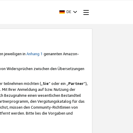
DE
en jeweiligen in
Anhang 1
genannten Amazon-
e von Widersprüchen zwischen den Übersetzungen
er teilnehmen möchten („
Sie
“ oder ein „
Partner
“),
. Mit Ihrer Anmeldung auf bzw. Nutzung der
durch Bezugnahme einen wesentlichen Bestandteil
 Partnerprogramm, den Vergütungskatalog für das
ichst, müssen den Community-Richtlinien von
fernt werden. Bitte lies die Vorgaben und