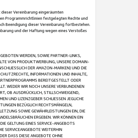
it dieser Vereinbarung eingeräumten
 den Programmrichtlinien festgelegten Rechte und
 nach Beendigung dieser Vereinbarung fortbestehen.
einbarung und der Haftung wegen eines Verstoßes
GEBOTEN WERDEN, SOWIE PARTNER-LINKS,
ALTE VON PRODUKTWERBUNG, UNSERE DOMAIN-
SCHLIESSLICH DER AMAZON-MARKEN) UND DIE
SCHUTZRECHTE, INFORMATIONEN UND INHALTE,
PARTNERPROGRAMMS BEREITGESTELLT ODER
ELLT. WEDER WIR NOCH UNSERE VERBUNDENEN
T, OB AUSDRÜCKLICH, STILLSCHWEIGEND,
MEN UND LIZENZGEBER SCHLIESSEN JEGLICHE
ISTUNGEN BEZÜGLICH RECHTSMÄNGELN,
LETZUNG SOWIE GEWÄHRLEISTUNGEN EIN, DIE
ANDELSBRÄUCHEN ERGEBEN. WIR KÖNNEN EIN
 DIE GELTUNG EINES SERVICE-ANGEBOTS
IE SERVICEANGEBOTE WEITERHIN
ODER DASS DIESE ANGEBOTE OHNE