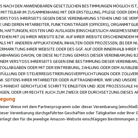
 NACH DEN ANWENDBAREN GESETZLICHEN BESTIMMUNGEN MÖGLICH IST, S
MITTELBAR IM ZUSAMMENHANG MIT DER ERSTELLUNG, PFLEGE ODER DEM BE
ERSTOSS IHRERSEITS GEGEN DIESE VEREINBARUNG STEHEN UND SIE VERP
UND DEREN MITARBEITER, FUNKTIONSTRÄGER (OFFICERS), ORGANMITGLI
N, HAFTUNGEN, KOSTEN UND AUSLAGEN (EINSCHLIESSLICH ANGEMESSENE
HEN MIT (A) IHRER WEBSITE BZW. AUF IHRER WEBSITE ERSCHEINENDEM M
LS MIT ANDEREN APPLIKATIONEN, INHALTEN ODER PROZESSEN, (B) DER 
RMARKTUNG IHRER WEBSITE ODER DES GGF. AUF ODER INNERHALB IHRER W
ABHÄNGIG DAVON, OB DIESE NUTZUNG GEMÄSS DIESER VEREINBARUNG B
EINEM VERSTOSS IHRERSEITS GEGEN EINE BESTIMMUNG DIESER VEREINBARU
D ZOLLABGABEN ODER MIT DER EINTREIBUNG, ZAHLUNG ODER DEM AUSBLEI
FÜLLUNG DER STEUERREGISTRIERUNGSVERPFLICHTUNGEN ODER ZOLLVERPF
W. SEITENS IHRER MITARBEITER ODER AUFTRAGNEHMER. WIR UND UNSERE
ES MANDAT GERICHTLICHE SCHRITTE EINLEITEN UND JEDE PROZESSUALE 
GEN, ODER UM RECHTE AUCH ZUM ZWECK DER DURCHSETZUNG DIESES AR
ilegung
endeiner Weise mit dem Partnerprogramm oder dieser Vereinbarung (einschließl
ieser Vereinbarung durchgeführten Geschäften oder Tätigkeiten oder Ihrer 
iegt den für die jeweilige Amazon-Website einschlägigen Bestimmungen z