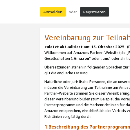
Anmelden
Registrieren
oder
Vereinbarung zur Teil
zuletzt aktualisiert am
:
15. Oktober 2025
(De
Willkommen auf Amazons Partner-Website (die „
Gesellschaften („
Amazon
“ oder „
uns
“ oder ähnl
Übersetzungen stehen in folgenden Sprachen zur 
gilt die englische Fassung.
Natürliche oder juristische Personen, die an uns
müssen die Vereinbarung zur Teilnahme am Amaz
Partner-Website stimmen Sie dieser Vereinbarung,
dieser Vereinbarung bilden (zum Beispiel die Vo
Partnerprogramm und die Markenrichtlinien für da
Amazon entsprechen, einschließlich des Verbots vo
Richtlinien sorgfältig durch.
1.Beschreibung des Partnerprogra