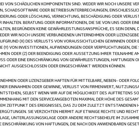
FREI VON SCHÄDLICHEN KOMPONENTEN SIND. WEDER WIR NOCH UNSERE 
VIREN, SCHADSOFTWARE ODER BETRIEBSUNTERBRECHUNGEN, EINSCHLIESSL
ÄNDERUNG ODER LÖSCHUNG, VERNICHTUNG, BESCHÄDIGUNG ODER VERLUST 
INHALTEN. BERATUNG ODER INFORMATIONEN, DIE SIE VON UNS ODER EIN
LTEN, BEGRÜNDEN KEINE GEWÄHRLEISTUNGSANSPRÜCHE, ES SEIN DENN, DI
WEDER WIR NOCH UNSERE VERBUNDENEN UNTERNEHMEN ODER LIZENZGEBE
FGRUND (X) DES VERLUSTS VON VORAUSSICHTLICHEN GEWINNEN ODER 
 (Y) VON INVESTITIONEN, AUFWENDUNGEN ODER VERPFLICHTUNGEN, DIE 
EN ODER (Z) DER BEENDIGUNG ODER AUSSETZUNG IHRER TEILNAHME A
LUSS ODER EINE EINSCHRÄNKUNG VON GEWÄHRLEISTUNGEN, HAFTUNGEN O
NICHT AUSGESCHLOSSEN ODER EINGESCHRÄNKT WERDEN KÖNNEN.
EHMEN ODER LIZENZGEBER HAFTEN FÜR MITTELBARE, NEBEN- ODER FOL
R EINNAHMEN ODER GEWINNE, VERLUST VON FIRMENWERT, NUTZUNGSAU
TSTEHEN, SELBST WENN WIR AUF DIE MÖGLICHKEIT DES AUFTRETENS S
MENHANG MIT DEN SERVICEANGEBOTEN MAXIMAL DER HÖHE DES GESAMT
M ZEITPUNKT DES EREIGNISSES, DAS ZU DEM ZULETZT ENTSTANDENEN 
ERGÜTUNGEN. SIE VERZICHTEN HIERMIT AUF ETWAIGE RECHTE UND RECHT
KLAGE, UNTERLASSUNGSKLAGE ODER ANDERE RECHTSBEHELFE IM ZUSAMME
NE EINSCHRÄNKUNG VON HAFTUNGEN, DIE NACH DEN ANWENDBAREN GESE