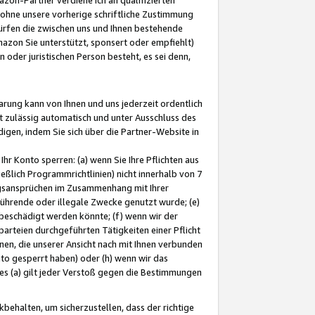
ohne unsere vorherige schriftliche Zustimmung
ürfen die zwischen uns und Ihnen bestehende
mazon Sie unterstützt, sponsert oder empfiehlt)
oder juristischen Person besteht, es sei denn,
arung kann von Ihnen und uns jederzeit ordentlich
t zulässig automatisch und unter Ausschluss des
gen, indem Sie sich über die Partner-Website in
hr Konto sperren: (a) wenn Sie Ihre Pflichten aus
eßlich Programmrichtlinien) nicht innerhalb von 7
ngsansprüchen im Zusammenhang mit Ihrer
ührende oder illegale Zwecke genutzt wurde; (e)
eschädigt werden könnte; (f) wenn wir der
rteien durchgeführten Tätigkeiten einer Pflicht
nen, die unserer Ansicht nach mit Ihnen verbunden
nto gesperrt haben) oder (h) wenn wir das
 (a) gilt jeder Verstoß gegen die Bestimmungen
ehalten, um sicherzustellen, dass der richtige