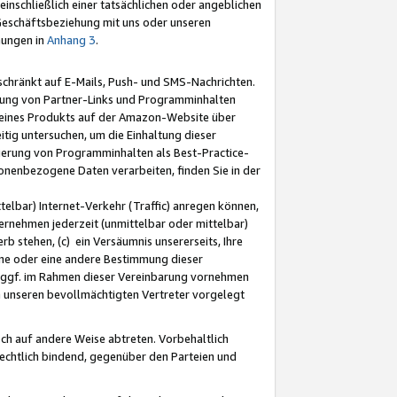
nschließlich einer tatsächlichen oder angeblichen
Geschäftsbeziehung mit uns oder unseren
mungen in
Anhang 3
.
schränkt auf E-Mails, Push- und SMS-Nachrichten.
ellung von Partner-Links und Programminhalten
 eines Produkts auf der Amazon-Website über
tig untersuchen, um die Einhaltung dieser
ntierung von Programminhalten als Best-Practice-
sonenbezogene Daten verarbeiten, finden Sie in der
telbar) Internet-Verkehr (Traffic) anregen können,
rnehmen jederzeit (unmittelbar oder mittelbar)
b stehen, (c) ein Versäumnis unsererseits, Ihre
fene oder eine andere Bestimmung dieser
r ggf. im Rahmen dieser Vereinbarung vornehmen
ch unseren bevollmächtigten Vertreter vorgelegt
ch auf andere Weise abtreten. Vorbehaltlich
rechtlich bindend, gegenüber den Parteien und