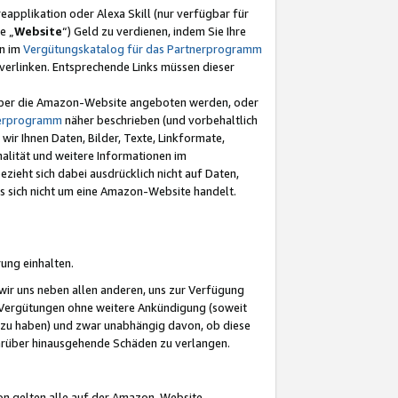
eapplikation oder Alexa Skill (nur verfügbar für
e „
Website
“) Geld zu verdienen, indem Sie Ihre
en im
Vergütungskatalog für das Partnerprogramm
t) verlinken. Entsprechende Links müssen dieser
e über die Amazon-Website angeboten werden, oder
nerprogramm
näher beschrieben (und vorbehaltlich
ir Ihnen Daten, Bilder, Texte, Linkformate,
alität und weitere Informationen im
zieht sich dabei ausdrücklich nicht auf Daten,
es sich nicht um eine Amazon-Website handelt.
rung einhalten.
ir uns neben allen anderen, uns zur Verfügung
n Vergütungen ohne weitere Ankündigung (soweit
 zu haben) und zwar unabhängig davon, ob diese
darüber hinausgehende Schäden zu verlangen.
on gelten alle auf der Amazon-Website