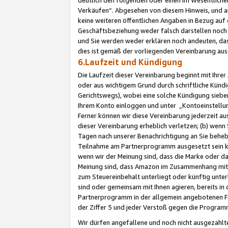
Verkäufen“. Abgesehen von diesem Hinweis, und a
keine weiteren öffentlichen Angaben in Bezug au
Geschäftsbeziehung weder falsch darstellen noch a
und Sie werden weder erklären noch andeuten, dass
dies ist gemäß der vorliegenden Vereinbarung ausd
6.Laufzeit und Kündigung
Die Laufzeit dieser Vereinbarung beginnt mit Ihre
oder aus wichtigem Grund durch schriftliche Kündi
Gerichtswegs), wobei eine solche Kündigung siebe
Ihrem Konto einloggen und unter „Kontoeinstellu
Ferner können wir diese Vereinbarung jederzeit aus
dieser Vereinbarung erheblich verletzen; (b) wenn
Tagen nach unserer Benachrichtigung an Sie behe
Teilnahme am Partnerprogramm ausgesetzt sein kö
wenn wir der Meinung sind, dass die Marke oder 
Meinung sind, dass Amazon im Zusammenhang mit d
zum Steuereinbehalt unterliegt oder künftig unter
sind oder gemeinsam mit Ihnen agieren, bereits in
Partnerprogramm in der allgemein angebotenen Fo
der Ziffer 5 und jeder Verstoß gegen die Programm
Wir dürfen angefallene und noch nicht ausgezahlt