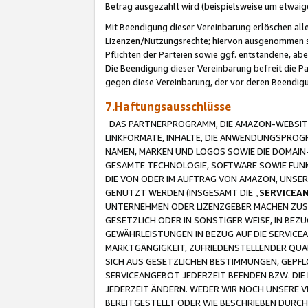
Betrag ausgezahlt wird (beispielsweise um etwai
Mit Beendigung dieser Vereinbarung erlöschen alle
Lizenzen/Nutzungsrechte; hiervon ausgenommen sind
Pflichten der Parteien sowie ggf. entstandene, ab
Die Beendigung dieser Vereinbarung befreit die P
gegen diese Vereinbarung, der vor deren Beendi
7.Haftungsausschlüsse
DAS PARTNERPROGRAMM, DIE AMAZON-WEBSITE,
LINKFORMATE, INHALTE, DIE ANWENDUNGSPRO
NAMEN, MARKEN UND LOGOS SOWIE DIE DOMAIN
GESAMTE TECHNOLOGIE, SOFTWARE SOWIE FUNKT
DIE VON ODER IM AUFTRAG VON AMAZON, UNS
GENUTZT WERDEN (INSGESAMT DIE „
SERVICEA
UNTERNEHMEN ODER LIZENZGEBER MACHEN ZUSI
GESETZLICH ODER IN SONSTIGER WEISE, IN BE
GEWÄHRLEISTUNGEN IN BEZUG AUF DIE SERVICE
MARKTGÄNGIGKEIT, ZUFRIEDENSTELLENDER QUA
SICH AUS GESETZLICHEN BESTIMMUNGEN, GEPFL
SERVICEANGEBOT JEDERZEIT BEENDEN BZW. DIE
JEDERZEIT ÄNDERN. WEDER WIR NOCH UNSERE 
BEREITGESTELLT ODER WIE BESCHRIEBEN DURC