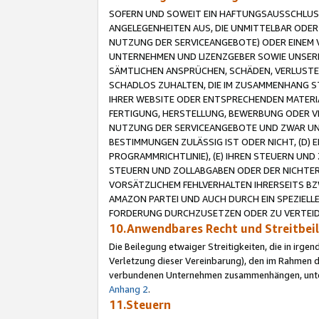
SOFERN UND SOWEIT EIN HAFTUNGSAUSSCHLUSS
ANGELEGENHEITEN AUS, DIE UNMITTELBAR ODER 
NUTZUNG DER SERVICEANGEBOTE) ODER EINEM V
UNTERNEHMEN UND LIZENZGEBER SOWIE UNSERE 
SÄMTLICHEN ANSPRÜCHEN, SCHÄDEN, VERLUSTE
SCHADLOS ZUHALTEN, DIE IM ZUSAMMENHANG STE
IHRER WEBSITE ODER ENTSPRECHENDEN MATERIA
FERTIGUNG, HERSTELLUNG, BEWERBUNG ODER VE
NUTZUNG DER SERVICEANGEBOTE UND ZWAR UN
BESTIMMUNGEN ZULÄSSIG IST ODER NICHT, (D) 
PROGRAMMRICHTLINIE), (E) IHREN STEUERN UN
STEUERN UND ZOLLABGABEN ODER DER NICHTER
VORSÄTZLICHEM FEHLVERHALTEN IHRERSEITS BZ
AMAZON PARTEI UND AUCH DURCH EIN SPEZIELL
FORDERUNG DURCHZUSETZEN ODER ZU VERTEIDI
10.Anwendbares Recht und Streitbe
Die Beilegung etwaiger Streitigkeiten, die in irg
Verletzung dieser Vereinbarung), den im Rahmen d
verbundenen Unternehmen zusammenhängen, unterl
Anhang 2
.
11.Steuern