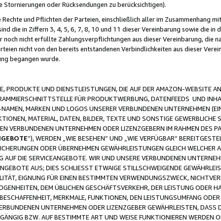
ge Stornierungen oder Rücksendungen zu berücksichtigen).
 Rechte und Pflichten der Parteien, einschließlich aller im Zusammenhang m
 die in Ziffern 3, 4, 5, 6, 7, 8, 10 und 11 dieser Vereinbarung sowie die in
er noch nicht erfüllte Zahlungsverpflichtungen aus dieser Vereinbarung, die
arteien nicht von den bereits entstandenen Verbindlichkeiten aus dieser Ver
gung begangen wurde.
 PRODUKTE UND DIENSTLEISTUNGEN, DIE AUF DER AMAZON-WEBSITE AN
GRAMMIERSCHNITTSTELLE FÜR PRODUKTWERBUNG, DATENFEEDS UND INH
-NAMEN, MARKEN UND LOGOS UNSERER VERBUNDENEN UNTERNEHMEN (EIN
IONEN, MATERIAL, DATEN, BILDER, TEXTE UND SONSTIGE GEWERBLICHE 
EREN VERBUNDENEN UNTERNEHMEN ODER LIZENZGEBERN IM RAHMEN DES 
NGEBOTE
“), WERDEN „WIE BESEHEN“ UND „WIE VERFÜGBAR“ BEREITGEST
CHERUNGEN ODER ÜBERNEHMEN GEWÄHRLEISTUNGEN GLEICH WELCHER AR
ZUG AUF DIE SERVICEANGEBOTE. WIR UND UNSERE VERBUNDENEN UNTERNEH
ANGEBOTE AUS; DIES SCHLIESST ETWAIGE STILLSCHWEIGENDE GEWÄHRLE
LITÄT, EIGNUNG FÜR EINEN BESTIMMTEN VERWENDUNGSZWECK, NICHTVER
OGENHEITEN, DEM ÜBLICHEN GESCHÄFTSVERKEHR, DER LEISTUNG ODER H
 BESCHAFFENHEIT, MERKMALE, FUNKTIONEN, DEN LEISTUNGSUMFANG ODER
VERBUNDENEN UNTERNEHMEN ODER LIZENZGEBER GEWÄHRLEISTEN, DASS D
HGÄNGIG BZW. AUF BESTIMMTE ART UND WEISE FUNKTIONIEREN WERDEN 