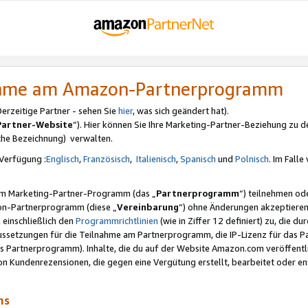
nahme am Amazon-Partnerprogramm
rzeitige Partner - sehen Sie
hier
, was sich geändert hat).
Partner-Website
“). Hier können Sie Ihre Marketing-Partner-Beziehung zu d
iche Bezeichnung) verwalten.
Verfügung :
Englisch
,
Französisch
,
Italienisch
,
Spanisch
und
Polnisch
. Im Fall
erem Marketing-Partner-Programm (das „
Partnerprogramm
“) teilnehmen od
on-Partnerprogramm (diese „
Vereinbarung
“) ohne Änderungen akzeptieren
 einschließlich den
Programmrichtlinien
(wie in Ziffer 12 definiert) zu, die 
raussetzungen für die Teilnahme am Partnerprogramm, die IP-Lizenz für das
s Partnerprogramm). Inhalte, die du auf der Website Amazon.com veröffentl
n Kundenrezensionen, die gegen eine Vergütung erstellt, bearbeitet oder ent
mms