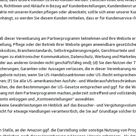
, Richtlinien und Abläufe in Bezug auf Kundenbestellungen, Kundendienst 
kte mit unseren Kunden pflegen oder abwickeln; sollte sich einer unserer Ku
nhängt, so werden Sie diesem Kunden mitteilen, dass er für Kundenservic
emäß dieser Vereinbarung am Partnerprogramm teilnehmen und Ihre Website er
ellung, Pflege oder der Betrieb Ihrer Website gegen anwendbare gesetzlich
skodizes, Branchenstandards, Selbstregulierungsregeln, Gerichtsurteile und 
ngen zu elektronischer Kommunikation, Datenschutz, Werbung und Marketing)
 oder aus anderen Gründen nicht geschäftsfähig sind); (d) Sie den Nutzen de
cherungen, Garantien oder Aussagen verlassen, die in dieser Vereinbarung nich
gebote nutzen, wenn Sie US-Handelssanktionen oder US-Recht entsprechen
men; (f) Sie alle US-amerikanischen Ausfuhr- und Wiederausfuhrbeschränkun
ten, die den Bestimmungen der US-Gesetze entsprechen und ggf. für die Wa
hang mit dem Partnerprogramm machen, jederzeit zutreffend und vollständig 
 Konto einloggen und „Kontoeinstellungen“ auswählen.
keine Gewährleistungen im Hinblick auf das Besucher- und Vergütungsvolu
icht für etwaige Handlungen verantwortlich, die Sie auf Grundlage solcher
en Stelle, an der Amazon ggf. die Darstellung oder sonstige Nutzung von Pr
 ähnlichen, nach dieser Vereinbarung zulässigen, Hinweis anbringen: „Als Ama