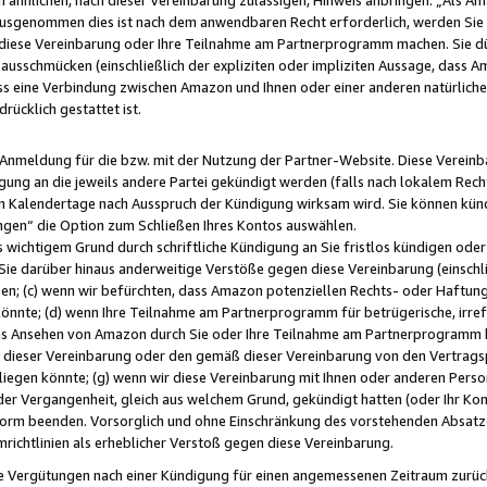
usgenommen dies ist nach dem anwendbaren Recht erforderlich, werden Sie 
f diese Vereinbarung oder Ihre Teilnahme am Partnerprogramm machen. Sie d
usschmücken (einschließlich der expliziten oder impliziten Aussage, dass A
 eine Verbindung zwischen Amazon und Ihnen oder einer anderen natürlichen 
rücklich gestattet ist.
r Anmeldung für die bzw. mit der Nutzung der Partner-Website. Diese Vereinb
gung an die jeweils andere Partei gekündigt werden (falls nach lokalem Rech
n Kalendertage nach Ausspruch der Kündigung wirksam wird. Sie können kündi
ngen“ die Option zum Schließen Ihres Kontos auswählen.
 wichtigem Grund durch schriftliche Kündigung an Sie fristlos kündigen oder I
 Sie darüber hinaus anderweitige Verstöße gegen diese Vereinbarung (einschli
ben; (c) wenn wir befürchten, dass Amazon potenziellen Rechts- oder Haftu
nnte; (d) wenn Ihre Teilnahme am Partnerprogramm für betrügerische, irref
das Ansehen von Amazon durch Sie oder Ihre Teilnahme am Partnerprogramm b
ieser Vereinbarung oder den gemäß dieser Vereinbarung von den Vertragspa
liegen könnte; (g) wenn wir diese Vereinbarung mit Ihnen oder anderen Perso
 der Vergangenheit, gleich aus welchem Grund, gekündigt hatten (oder Ihr Ko
rm beenden. Vorsorglich und ohne Einschränkung des vorstehenden Absatzes
richtlinien als erheblicher Verstoß gegen diese Vereinbarung.
e Vergütungen nach einer Kündigung für einen angemessenen Zeitraum zurückb