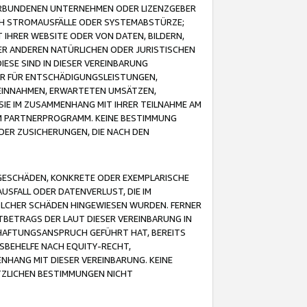
VERBUNDENEN UNTERNEHMEN ODER LIZENZGEBER
ICH STROMAUSFÄLLE ODER SYSTEMABSTÜRZE;
IHRER WEBSITE ODER VON DATEN, BILDERN,
ER ANDEREN NATÜRLICHEN ODER JURISTISCHEN
ESE SIND IN DIESER VEREINBARUNG
R FÜR ENTSCHÄDIGUNGSLEISTUNGEN,
EINNAHMEN, ERWARTETEN UMSÄTZEN,
SIE IM ZUSAMMENHANG MIT IHRER TEILNAHME AM
M PARTNERPROGRAMM. KEINE BESTIMMUNG
DER ZUSICHERUNGEN, DIE NACH DEN
GESCHÄDEN, KONKRETE ODER EXEMPLARISCHE
SFALL ODER DATENVERLUST, DIE IM
OLCHER SCHÄDEN HINGEWIESEN WURDEN. FERNER
BETRAGS DER LAUT DIESER VEREINBARUNG IN
HAFTUNGSANSPRUCH GEFÜHRT HAT, BEREITS
SBEHELFE NACH EQUITY-RECHT,
NHANG MIT DIESER VEREINBARUNG. KEINE
TZLICHEN BESTIMMUNGEN NICHT