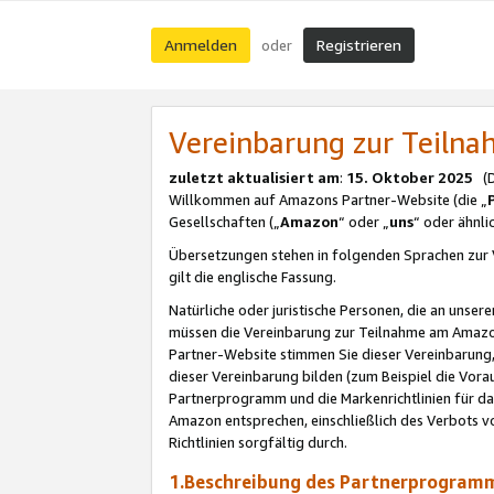
Anmelden
Registrieren
oder
Vereinbarung zur Teil
zuletzt aktualisiert am
:
15. Oktober 2025
(De
Willkommen auf Amazons Partner-Website (die „
Gesellschaften („
Amazon
“ oder „
uns
“ oder ähnl
Übersetzungen stehen in folgenden Sprachen zur 
gilt die englische Fassung.
Natürliche oder juristische Personen, die an uns
müssen die Vereinbarung zur Teilnahme am Amaz
Partner-Website stimmen Sie dieser Vereinbarung,
dieser Vereinbarung bilden (zum Beispiel die Vo
Partnerprogramm und die Markenrichtlinien für da
Amazon entsprechen, einschließlich des Verbots vo
Richtlinien sorgfältig durch.
1.Beschreibung des Partnerprogra