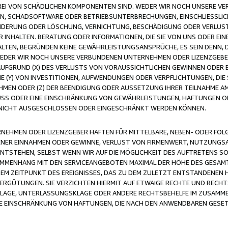
FREI VON SCHÄDLICHEN KOMPONENTEN SIND. WEDER WIR NOCH UNSERE 
VIREN, SCHADSOFTWARE ODER BETRIEBSUNTERBRECHUNGEN, EINSCHLIESSL
ÄNDERUNG ODER LÖSCHUNG, VERNICHTUNG, BESCHÄDIGUNG ODER VERLUST 
INHALTEN. BERATUNG ODER INFORMATIONEN, DIE SIE VON UNS ODER EIN
LTEN, BEGRÜNDEN KEINE GEWÄHRLEISTUNGSANSPRÜCHE, ES SEIN DENN, DI
WEDER WIR NOCH UNSERE VERBUNDENEN UNTERNEHMEN ODER LIZENZGEBE
FGRUND (X) DES VERLUSTS VON VORAUSSICHTLICHEN GEWINNEN ODER 
 (Y) VON INVESTITIONEN, AUFWENDUNGEN ODER VERPFLICHTUNGEN, DIE 
EN ODER (Z) DER BEENDIGUNG ODER AUSSETZUNG IHRER TEILNAHME A
LUSS ODER EINE EINSCHRÄNKUNG VON GEWÄHRLEISTUNGEN, HAFTUNGEN O
NICHT AUSGESCHLOSSEN ODER EINGESCHRÄNKT WERDEN KÖNNEN.
EHMEN ODER LIZENZGEBER HAFTEN FÜR MITTELBARE, NEBEN- ODER FOL
R EINNAHMEN ODER GEWINNE, VERLUST VON FIRMENWERT, NUTZUNGSAU
TSTEHEN, SELBST WENN WIR AUF DIE MÖGLICHKEIT DES AUFTRETENS S
MENHANG MIT DEN SERVICEANGEBOTEN MAXIMAL DER HÖHE DES GESAMT
M ZEITPUNKT DES EREIGNISSES, DAS ZU DEM ZULETZT ENTSTANDENEN 
ERGÜTUNGEN. SIE VERZICHTEN HIERMIT AUF ETWAIGE RECHTE UND RECHT
KLAGE, UNTERLASSUNGSKLAGE ODER ANDERE RECHTSBEHELFE IM ZUSAMME
NE EINSCHRÄNKUNG VON HAFTUNGEN, DIE NACH DEN ANWENDBAREN GESE