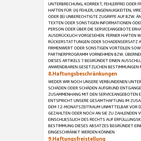
UNTERBRECHUNG, KORREKT, FEHLERFREI ODER 
HAFTEN FÜR: (A) FEHLER, UNGENAUIGKEITEN, 
ODER (B) UNBERECHTIGTE ZUGRIFFE AUF BZW. 
TEXTEN ODER SONSTIGEN INFORMATIONEN ODER 
PERSON ODER ÜBER DIE SERVICEANGEBOTE ERHA
AUSDRÜCKLICH VORGESEHEN. FERNER HAFTEN 
RÜCKERSTATTUNGEN ODER SCHADENSERSATZ AU
FIRMENWERT ODER SONSTIGEN VORTEILEN SOWIE
PARTNERPROGRAMM VORNEHMEN BZW. ÜBERNEHM
DIESES ARTIKELS 7 BEGRÜNDET EINEN AUSSCH
ANWENDBAREN GESETZLICHEN BESTIMMUNGEN 
8.Haftungsbeschränkungen
WEDER WIR NOCH UNSERE VERBUNDENEN UNTERN
SCHÄDEN ODER SCHÄDEN AUFGRUND ENTGANGENE
ZUSAMMENHANG MIT DEN SERVICEANGEBOTEN EN
ENTSPRICHT UNSERE GESAMTHAFTUNG IM ZUSAM
DEM 12-MONATSZEITRAUM UNMITTELBAR VOR DE
GEZAHLTEN ODER NOCH AN SIE ZU ZAHLENDEN V
EINSCHLIESSLICH DES RECHTS AUF ERFÜLLUNGS
BESTIMMUNG DIESES ABSATZES BEGRÜNDET EI
EINGESCHRÄNKT WERDEN KÖNNEN.
9.Haftungsfreistellung