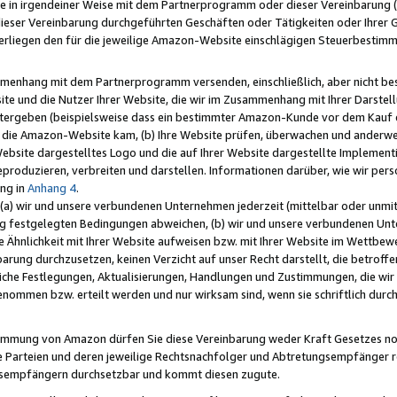
e in irgendeiner Weise mit dem Partnerprogramm oder dieser Vereinbarung (ei
ieser Vereinbarung durchgeführten Geschäften oder Tätigkeiten oder Ihrer 
liegen den für die jeweilige Amazon-Website einschlägigen Steuerbestim
mmenhang mit dem Partnerprogramm versenden, einschließlich, aber nicht be
site und die Nutzer Ihrer Website, die wir im Zusammenhang mit Ihrer Darst
itergeben (beispielsweise dass ein bestimmter Amazon-Kunde vor dem Kauf
uf die Amazon-Website kam, (b) Ihre Website prüfen, überwachen und anderwei
r Website dargestelltes Logo und die auf Ihrer Website dargestellte Impleme
reproduzieren, verbreiten und darstellen. Informationen darüber, wie wir per
ng in
Anhang 4
.
 (a) wir und unsere verbundenen Unternehmen jederzeit (mittelbar oder unmit
ng festgelegten Bedingungen abweichen, (b) wir und unsere verbundenen Unte
 Ähnlichkeit mit Ihrer Website aufweisen bzw. mit Ihrer Website im Wettbewer
barung durchzusetzen, keinen Verzicht auf unser Recht darstellt, die betrof
liche Festlegungen, Aktualisierungen, Handlungen und Zustimmungen, die wi
enommen bzw. erteilt werden und nur wirksam sind, wenn sie schriftlich dur
stimmung von Amazon dürfen Sie diese Vereinbarung weder Kraft Gesetzes no
die Parteien und deren jeweilige Rechtsnachfolger und Abtretungsempfänger 
ngsempfängern durchsetzbar und kommt diesen zugute.