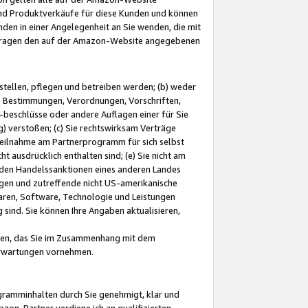
und Produktverkäufe für diese Kunden und können
nden in einer Angelegenheit an Sie wenden, die mit
e-Fragen den auf der Amazon-Website angegebenen
stellen, pflegen und betreiben werden; (b) weder
e Bestimmungen, Verordnungen, Vorschriften,
-beschlüsse oder andere Auflagen einer für Sie
 verstoßen; (c) Sie rechtswirksam Verträge
r Teilnahme am Partnerprogramm für sich selbst
t ausdrücklich enthalten sind; (e) Sie nicht am
den Handelssanktionen eines anderen Landes
gen und zutreffende nicht US-amerikanische
ren, Software, Technologie und Leistungen
sind. Sie können Ihre Angaben aktualisieren,
men, das Sie im Zusammenhang mit dem
 Erwartungen vornehmen.
ogramminhalten durch Sie genehmigt, klar und
zon-Partner verdiene ich an qualifizierten