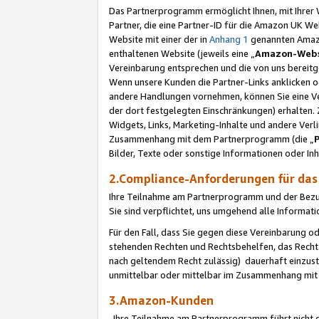
Das Partnerprogramm ermöglicht Ihnen, mit Ihrer W
Partner, die eine Partner-ID für die Amazon UK W
Website mit einer der in
Anhang 1
genannten Amazon
enthaltenen Website (jeweils eine „
Amazon-Webs
Vereinbarung entsprechen und die von uns bereitg
Wenn unsere Kunden die Partner-Links anklicken 
andere Handlungen vornehmen, können Sie eine Ver
der dort festgelegten Einschränkungen) erhalten. 
Widgets, Links, Marketing-Inhalte und andere Ver
Zusammenhang mit dem Partnerprogramm (die „
Bilder, Texte oder sonstige Informationen oder In
2.Compliance-Anforderungen für d
Ihre Teilnahme am Partnerprogramm und der Bezug 
Sie sind verpflichtet, uns umgehend alle Informat
Für den Fall, dass Sie gegen diese Vereinbarung 
stehenden Rechten und Rechtsbehelfen, das Recht
nach geltendem Recht zulässig) dauerhaft einzus
unmittelbar oder mittelbar im Zusammenhang mit
3.Amazon-Kunden
Ihre Teilnahme am Partnerprogramm führt nicht d