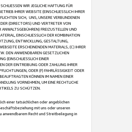
CHLIESSEN WIR JEGLICHE HAFTUNG FÜR
TRIEB IHRER WEBSITE (EINSCHLIESSLICH IHRER
FLICHTEN SICH, UNS, UNSERE VERBUNDENEN
EDER (DIRECTORS) UND VERTRETER VON
R ANWALTSGEBÜHREN) FREIZUSTELLEN UND
ATERIAL, EINSCHLIESSLICH DER KOMBINATION
NUTZUNG, ENTWICKLUNG, GESTALTUNG,
EBSEITE ERSCHEINENDEN MATERIALS, (C) IHRER
ZW. DEN ANWENDBAREN GESETZLICHEN
NG (EINSCHLIESSLICH EINER
BEN DER EINTREIBUNG ODER ZAHLUNG IHRER
LICHTUNGEN, ODER (F) FAHRLÄSSIGKEIT ODER
 BEAUFTRAGTEN KÖNNEN IM NAMEN EINER
HANDLUNG VORNEHMEN, UM EINE RECHTLICHE
TIKELS ZU SCHÜTZEN.
ich einer tatsächlichen oder angeblichen
Geschäftsbeziehung mit uns oder unseren
u anwendbarem Recht und Streitbeilegung in