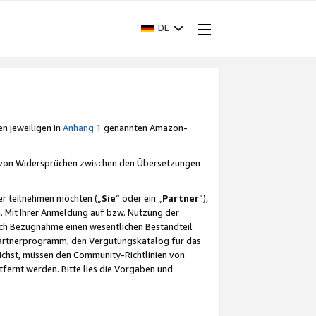
DE
en jeweiligen in
Anhang 1
genannten Amazon-
e von Widersprüchen zwischen den Übersetzungen
er teilnehmen möchten („
Sie
“ oder ein „
Partner
“),
. Mit Ihrer Anmeldung auf bzw. Nutzung der
durch Bezugnahme einen wesentlichen Bestandteil
 Partnerprogramm, den Vergütungskatalog für das
ichst, müssen den Community-Richtlinien von
fernt werden. Bitte lies die Vorgaben und