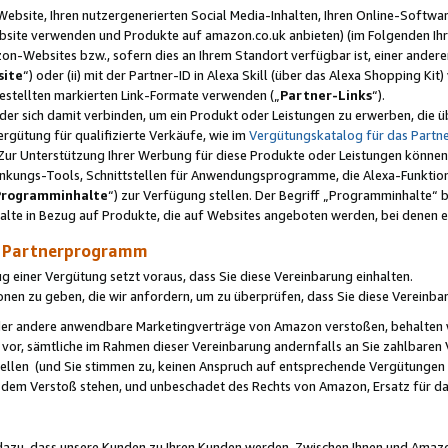
ebsite, Ihren nutzergenerierten Social Media-Inhalten, Ihren Online-Softwar
ebsite verwenden und Produkte auf amazon.co.uk anbieten) (im Folgenden Ihr
-Websites bzw., sofern dies an Ihrem Standort verfügbar ist, einer ander
ite
“) oder (ii) mit der Partner-ID in Alexa Skill (über das Alexa Shopping Ki
estellten markierten Link-Formate verwenden („
Partner-Links
“).
oder sich damit verbinden, um ein Produkt oder Leistungen zu erwerben, di
gütung für qualifizierte Verkäufe, wie im
Vergütungskatalog für das Part
Zur Unterstützung Ihrer Werbung für diese Produkte oder Leistungen können w
linkungs-Tools, Schnittstellen für Anwendungsprogramme, die Alexa-Funktion
Programminhalte
“) zur Verfügung stellen. Der Begriff „Programminhalte“ be
halte in Bezug auf Produkte, die auf Websites angeboten werden, bei denen 
as Partnerprogramm
einer Vergütung setzt voraus, dass Sie diese Vereinbarung einhalten.
ionen zu geben, die wir anfordern, um zu überprüfen, dass Sie diese Vereinba
oder andere anwendbare Marketingverträge von Amazon verstoßen, behalten w
 vor, sämtliche im Rahmen dieser Vereinbarung andernfalls an Sie zahlbare
tellen (und Sie stimmen zu, keinen Anspruch auf entsprechende Vergütungen
 dem Verstoß stehen, und unbeschadet des Rechts von Amazon, Ersatz für 
azu, dass unsere Kunden zu Ihren Kunden werden. Zwischen Ihnen und Amaz