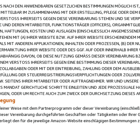
 NACH DEN ANWENDBAREN GESETZLICHEN BESTIMMUNGEN MÖGLICH IST, S
MITTELBAR IM ZUSAMMENHANG MIT DER ERSTELLUNG, PFLEGE ODER DEM BE
ERSTOSS IHRERSEITS GEGEN DIESE VEREINBARUNG STEHEN UND SIE VERP
UND DEREN MITARBEITER, FUNKTIONSTRÄGER (OFFICERS), ORGANMITGLI
N, HAFTUNGEN, KOSTEN UND AUSLAGEN (EINSCHLIESSLICH ANGEMESSENE
HEN MIT (A) IHRER WEBSITE BZW. AUF IHRER WEBSITE ERSCHEINENDEM M
LS MIT ANDEREN APPLIKATIONEN, INHALTEN ODER PROZESSEN, (B) DER 
RMARKTUNG IHRER WEBSITE ODER DES GGF. AUF ODER INNERHALB IHRER W
ABHÄNGIG DAVON, OB DIESE NUTZUNG GEMÄSS DIESER VEREINBARUNG B
EINEM VERSTOSS IHRERSEITS GEGEN EINE BESTIMMUNG DIESER VEREINBARU
D ZOLLABGABEN ODER MIT DER EINTREIBUNG, ZAHLUNG ODER DEM AUSBLEI
FÜLLUNG DER STEUERREGISTRIERUNGSVERPFLICHTUNGEN ODER ZOLLVERPF
W. SEITENS IHRER MITARBEITER ODER AUFTRAGNEHMER. WIR UND UNSERE
ES MANDAT GERICHTLICHE SCHRITTE EINLEITEN UND JEDE PROZESSUALE 
GEN, ODER UM RECHTE AUCH ZUM ZWECK DER DURCHSETZUNG DIESES AR
ilegung
endeiner Weise mit dem Partnerprogramm oder dieser Vereinbarung (einschließl
ieser Vereinbarung durchgeführten Geschäften oder Tätigkeiten oder Ihrer 
iegt den für die jeweilige Amazon-Website einschlägigen Bestimmungen z