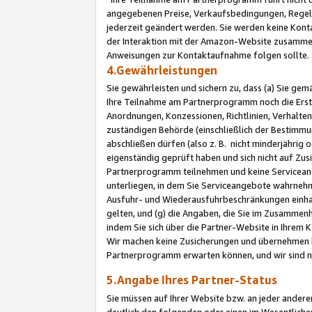
angegebenen Preise, Verkaufsbedingungen, Regeln
jederzeit geändert werden. Sie werden keine Konta
der Interaktion mit der Amazon-Website zusamme
Anweisungen zur Kontaktaufnahme folgen sollte.
4.Gewährleistungen
Sie gewährleisten und sichern zu, dass (a) Sie g
Ihre Teilnahme am Partnerprogramm noch die Erst
Anordnungen, Konzessionen, Richtlinien, Verhalten
zuständigen Behörde (einschließlich der Bestimmu
abschließen dürfen (also z. B. nicht minderjährig
eigenständig geprüft haben und sich nicht auf Zusi
Partnerprogramm teilnehmen und keine Servicean
unterliegen, in dem Sie Serviceangebote wahrneh
Ausfuhr- und Wiederausfuhrbeschränkungen einhal
gelten, und (g) die Angaben, die Sie im Zusammen
indem Sie sich über die Partner-Website in Ihrem
Wir machen keine Zusicherungen und übernehmen 
Partnerprogramm erwarten können, und wir sind n
5.Angabe Ihres Partner-Status
Sie müssen auf Ihrer Website bzw. an jeder ander
deutlich den folgenden oder einen im Wesentlichen