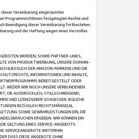
it dieser Vereinbarung eingeräumten
 den Programmrichtlinien festgelegten Rechte und
 nach Beendigung dieser Vereinbarung fortbestehen.
einbarung und der Haftung wegen eines Verstoßes
GEBOTEN WERDEN, SOWIE PARTNER-LINKS,
ALTE VON PRODUKTWERBUNG, UNSERE DOMAIN-
SCHLIESSLICH DER AMAZON-MARKEN) UND DIE
SCHUTZRECHTE, INFORMATIONEN UND INHALTE,
PARTNERPROGRAMMS BEREITGESTELLT ODER
ELLT. WEDER WIR NOCH UNSERE VERBUNDENEN
T, OB AUSDRÜCKLICH, STILLSCHWEIGEND,
MEN UND LIZENZGEBER SCHLIESSEN JEGLICHE
ISTUNGEN BEZÜGLICH RECHTSMÄNGELN,
LETZUNG SOWIE GEWÄHRLEISTUNGEN EIN, DIE
ANDELSBRÄUCHEN ERGEBEN. WIR KÖNNEN EIN
 DIE GELTUNG EINES SERVICE-ANGEBOTS
IE SERVICEANGEBOTE WEITERHIN
ODER DASS DIESE ANGEBOTE OHNE