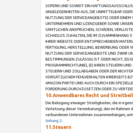
SOFERN UND SOWEIT EIN HAFTUNGSAUSSCHLUSS
ANGELEGENHEITEN AUS, DIE UNMITTELBAR ODER 
NUTZUNG DER SERVICEANGEBOTE) ODER EINEM V
UNTERNEHMEN UND LIZENZGEBER SOWIE UNSERE 
SÄMTLICHEN ANSPRÜCHEN, SCHÄDEN, VERLUSTE
SCHADLOS ZUHALTEN, DIE IM ZUSAMMENHANG STE
IHRER WEBSITE ODER ENTSPRECHENDEN MATERIA
FERTIGUNG, HERSTELLUNG, BEWERBUNG ODER VE
NUTZUNG DER SERVICEANGEBOTE UND ZWAR UN
BESTIMMUNGEN ZULÄSSIG IST ODER NICHT, (D) 
PROGRAMMRICHTLINIE), (E) IHREN STEUERN UN
STEUERN UND ZOLLABGABEN ODER DER NICHTER
VORSÄTZLICHEM FEHLVERHALTEN IHRERSEITS BZ
AMAZON PARTEI UND AUCH DURCH EIN SPEZIELL
FORDERUNG DURCHZUSETZEN ODER ZU VERTEIDI
10.Anwendbares Recht und Streitbe
Die Beilegung etwaiger Streitigkeiten, die in irg
Verletzung dieser Vereinbarung), den im Rahmen d
verbundenen Unternehmen zusammenhängen, unterl
Anhang 2
.
11.Steuern