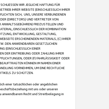
CHLIESSEN WIR JEGLICHE HAFTUNG FÜR
TRIEB IHRER WEBSITE (EINSCHLIESSLICH IHRER
FLICHTEN SICH, UNS, UNSERE VERBUNDENEN
EDER (DIRECTORS) UND VERTRETER VON
R ANWALTSGEBÜHREN) FREIZUSTELLEN UND
ATERIAL, EINSCHLIESSLICH DER KOMBINATION
NUTZUNG, ENTWICKLUNG, GESTALTUNG,
EBSEITE ERSCHEINENDEN MATERIALS, (C) IHRER
ZW. DEN ANWENDBAREN GESETZLICHEN
NG (EINSCHLIESSLICH EINER
BEN DER EINTREIBUNG ODER ZAHLUNG IHRER
LICHTUNGEN, ODER (F) FAHRLÄSSIGKEIT ODER
 BEAUFTRAGTEN KÖNNEN IM NAMEN EINER
HANDLUNG VORNEHMEN, UM EINE RECHTLICHE
TIKELS ZU SCHÜTZEN.
ich einer tatsächlichen oder angeblichen
Geschäftsbeziehung mit uns oder unseren
u anwendbarem Recht und Streitbeilegung in