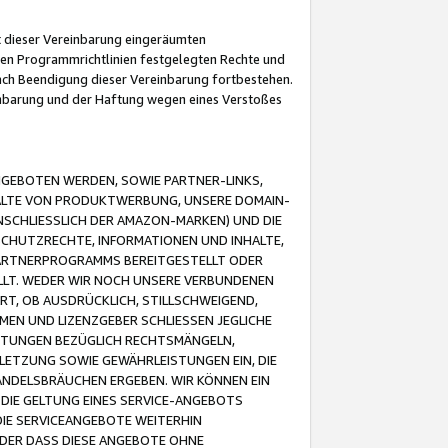
it dieser Vereinbarung eingeräumten
 den Programmrichtlinien festgelegten Rechte und
 nach Beendigung dieser Vereinbarung fortbestehen.
einbarung und der Haftung wegen eines Verstoßes
GEBOTEN WERDEN, SOWIE PARTNER-LINKS,
ALTE VON PRODUKTWERBUNG, UNSERE DOMAIN-
SCHLIESSLICH DER AMAZON-MARKEN) UND DIE
SCHUTZRECHTE, INFORMATIONEN UND INHALTE,
PARTNERPROGRAMMS BEREITGESTELLT ODER
ELLT. WEDER WIR NOCH UNSERE VERBUNDENEN
T, OB AUSDRÜCKLICH, STILLSCHWEIGEND,
MEN UND LIZENZGEBER SCHLIESSEN JEGLICHE
ISTUNGEN BEZÜGLICH RECHTSMÄNGELN,
LETZUNG SOWIE GEWÄHRLEISTUNGEN EIN, DIE
ANDELSBRÄUCHEN ERGEBEN. WIR KÖNNEN EIN
 DIE GELTUNG EINES SERVICE-ANGEBOTS
IE SERVICEANGEBOTE WEITERHIN
ODER DASS DIESE ANGEBOTE OHNE