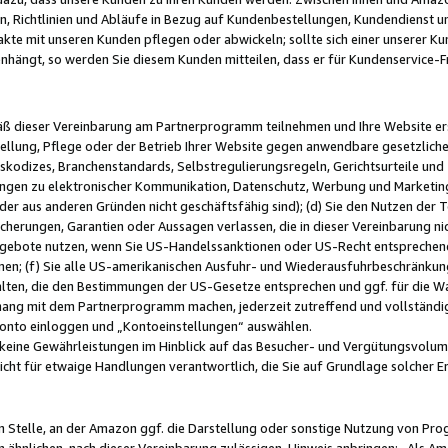
, Richtlinien und Abläufe in Bezug auf Kundenbestellungen, Kundendienst 
kte mit unseren Kunden pflegen oder abwickeln; sollte sich einer unserer Ku
nhängt, so werden Sie diesem Kunden mitteilen, dass er für Kundenservic
emäß dieser Vereinbarung am Partnerprogramm teilnehmen und Ihre Website er
ellung, Pflege oder der Betrieb Ihrer Website gegen anwendbare gesetzlich
skodizes, Branchenstandards, Selbstregulierungsregeln, Gerichtsurteile und 
ngen zu elektronischer Kommunikation, Datenschutz, Werbung und Marketing)
 oder aus anderen Gründen nicht geschäftsfähig sind); (d) Sie den Nutzen de
cherungen, Garantien oder Aussagen verlassen, die in dieser Vereinbarung nich
gebote nutzen, wenn Sie US-Handelssanktionen oder US-Recht entsprechen
men; (f) Sie alle US-amerikanischen Ausfuhr- und Wiederausfuhrbeschränkun
ten, die den Bestimmungen der US-Gesetze entsprechen und ggf. für die Wa
hang mit dem Partnerprogramm machen, jederzeit zutreffend und vollständig 
 Konto einloggen und „Kontoeinstellungen“ auswählen.
keine Gewährleistungen im Hinblick auf das Besucher- und Vergütungsvolu
icht für etwaige Handlungen verantwortlich, die Sie auf Grundlage solcher
en Stelle, an der Amazon ggf. die Darstellung oder sonstige Nutzung von Pr
 ähnlichen, nach dieser Vereinbarung zulässigen, Hinweis anbringen: „Als Ama