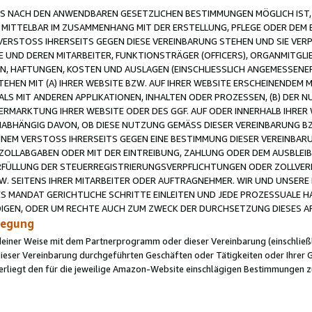
 NACH DEN ANWENDBAREN GESETZLICHEN BESTIMMUNGEN MÖGLICH IST, S
MITTELBAR IM ZUSAMMENHANG MIT DER ERSTELLUNG, PFLEGE ODER DEM BE
ERSTOSS IHRERSEITS GEGEN DIESE VEREINBARUNG STEHEN UND SIE VERP
UND DEREN MITARBEITER, FUNKTIONSTRÄGER (OFFICERS), ORGANMITGLI
N, HAFTUNGEN, KOSTEN UND AUSLAGEN (EINSCHLIESSLICH ANGEMESSENE
HEN MIT (A) IHRER WEBSITE BZW. AUF IHRER WEBSITE ERSCHEINENDEM M
LS MIT ANDEREN APPLIKATIONEN, INHALTEN ODER PROZESSEN, (B) DER 
RMARKTUNG IHRER WEBSITE ODER DES GGF. AUF ODER INNERHALB IHRER W
ABHÄNGIG DAVON, OB DIESE NUTZUNG GEMÄSS DIESER VEREINBARUNG B
EINEM VERSTOSS IHRERSEITS GEGEN EINE BESTIMMUNG DIESER VEREINBARU
D ZOLLABGABEN ODER MIT DER EINTREIBUNG, ZAHLUNG ODER DEM AUSBLEI
FÜLLUNG DER STEUERREGISTRIERUNGSVERPFLICHTUNGEN ODER ZOLLVERPF
W. SEITENS IHRER MITARBEITER ODER AUFTRAGNEHMER. WIR UND UNSERE
ES MANDAT GERICHTLICHE SCHRITTE EINLEITEN UND JEDE PROZESSUALE 
GEN, ODER UM RECHTE AUCH ZUM ZWECK DER DURCHSETZUNG DIESES AR
ilegung
endeiner Weise mit dem Partnerprogramm oder dieser Vereinbarung (einschließl
ieser Vereinbarung durchgeführten Geschäften oder Tätigkeiten oder Ihrer 
iegt den für die jeweilige Amazon-Website einschlägigen Bestimmungen z