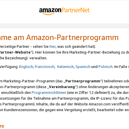
nahme am Amazon-Partnerprogramm
rzeitige Partner - sehen Sie
hier
, was sich geändert hat).
Partner-Website
“). Hier können Sie Ihre Marketing-Partner-Beziehung zu d
iche Bezeichnung) verwalten.
Verfügung :
Englisch
,
Französisch
,
Italienisch
,
Spanisch
und
Polnisch
. Im Fall
erem Marketing-Partner-Programm (das „
Partnerprogramm
“) teilnehmen od
on-Partnerprogramm (diese „
Vereinbarung
“) ohne Änderungen akzeptieren
 einschließlich den
Programmrichtlinien
(wie in Ziffer 12 definiert) zu, die 
raussetzungen für die Teilnahme am Partnerprogramm, die IP-Lizenz für das
s Partnerprogramm). Inhalte, die du auf der Website Amazon.com veröffentl
n Kundenrezensionen, die gegen eine Vergütung erstellt, bearbeitet oder ent
mms