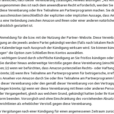
usgenommen dies ist nach dem anwendbaren Recht erforderlich, werden Sie 
f diese Vereinbarung oder Ihre Teilnahme am Partnerprogramm machen. Sie d
usschmücken (einschließlich der expliziten oder impliziten Aussage, dass A
 eine Verbindung zwischen Amazon und Ihnen oder einer anderen natürlichen 
rücklich gestattet ist.
r Anmeldung für die bzw. mit der Nutzung der Partner-Website. Diese Vereinb
gung an die jeweils andere Partei gekündigt werden (falls nach lokalem Rech
n Kalendertage nach Ausspruch der Kündigung wirksam wird. Sie können kündi
ngen“ die Option zum Schließen Ihres Kontos auswählen.
 wichtigem Grund durch schriftliche Kündigung an Sie fristlos kündigen oder I
 Sie darüber hinaus anderweitige Verstöße gegen diese Vereinbarung (einschli
ben; (c) wenn wir befürchten, dass Amazon potenziellen Rechts- oder Haftu
nnte; (d) wenn Ihre Teilnahme am Partnerprogramm für betrügerische, irref
das Ansehen von Amazon durch Sie oder Ihre Teilnahme am Partnerprogramm b
ieser Vereinbarung oder den gemäß dieser Vereinbarung von den Vertragspa
liegen könnte; (g) wenn wir diese Vereinbarung mit Ihnen oder anderen Perso
 der Vergangenheit, gleich aus welchem Grund, gekündigt hatten (oder Ihr Ko
rm beenden. Vorsorglich und ohne Einschränkung des vorstehenden Absatzes
richtlinien als erheblicher Verstoß gegen diese Vereinbarung.
e Vergütungen nach einer Kündigung für einen angemessenen Zeitraum zurückb