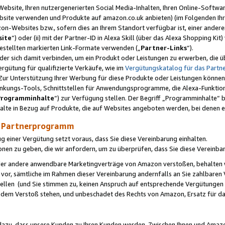
ebsite, Ihren nutzergenerierten Social Media-Inhalten, Ihren Online-Softwar
ebsite verwenden und Produkte auf amazon.co.uk anbieten) (im Folgenden Ihr
-Websites bzw., sofern dies an Ihrem Standort verfügbar ist, einer ander
ite
“) oder (ii) mit der Partner-ID in Alexa Skill (über das Alexa Shopping Ki
estellten markierten Link-Formate verwenden („
Partner-Links
“).
oder sich damit verbinden, um ein Produkt oder Leistungen zu erwerben, di
gütung für qualifizierte Verkäufe, wie im
Vergütungskatalog für das Part
Zur Unterstützung Ihrer Werbung für diese Produkte oder Leistungen können w
linkungs-Tools, Schnittstellen für Anwendungsprogramme, die Alexa-Funktion
Programminhalte
“) zur Verfügung stellen. Der Begriff „Programminhalte“ be
halte in Bezug auf Produkte, die auf Websites angeboten werden, bei denen 
as Partnerprogramm
einer Vergütung setzt voraus, dass Sie diese Vereinbarung einhalten.
ionen zu geben, die wir anfordern, um zu überprüfen, dass Sie diese Vereinba
oder andere anwendbare Marketingverträge von Amazon verstoßen, behalten w
 vor, sämtliche im Rahmen dieser Vereinbarung andernfalls an Sie zahlbare
tellen (und Sie stimmen zu, keinen Anspruch auf entsprechende Vergütungen
 dem Verstoß stehen, und unbeschadet des Rechts von Amazon, Ersatz für 
azu, dass unsere Kunden zu Ihren Kunden werden. Zwischen Ihnen und Amaz