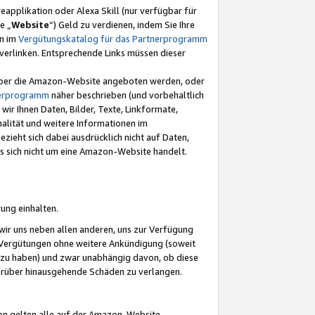
eapplikation oder Alexa Skill (nur verfügbar für
e „
Website
“) Geld zu verdienen, indem Sie Ihre
en im
Vergütungskatalog für das Partnerprogramm
t) verlinken. Entsprechende Links müssen dieser
e über die Amazon-Website angeboten werden, oder
nerprogramm
näher beschrieben (und vorbehaltlich
ir Ihnen Daten, Bilder, Texte, Linkformate,
alität und weitere Informationen im
zieht sich dabei ausdrücklich nicht auf Daten,
es sich nicht um eine Amazon-Website handelt.
rung einhalten.
ir uns neben allen anderen, uns zur Verfügung
n Vergütungen ohne weitere Ankündigung (soweit
 zu haben) und zwar unabhängig davon, ob diese
darüber hinausgehende Schäden zu verlangen.
on gelten alle auf der Amazon-Website