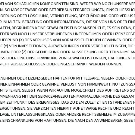
FREI VON SCHÄDLICHEN KOMPONENTEN SIND. WEDER WIR NOCH UNSERE 
VIREN, SCHADSOFTWARE ODER BETRIEBSUNTERBRECHUNGEN, EINSCHLIESSL
ÄNDERUNG ODER LÖSCHUNG, VERNICHTUNG, BESCHÄDIGUNG ODER VERLUST 
INHALTEN. BERATUNG ODER INFORMATIONEN, DIE SIE VON UNS ODER EIN
LTEN, BEGRÜNDEN KEINE GEWÄHRLEISTUNGSANSPRÜCHE, ES SEIN DENN, DI
WEDER WIR NOCH UNSERE VERBUNDENEN UNTERNEHMEN ODER LIZENZGEBE
FGRUND (X) DES VERLUSTS VON VORAUSSICHTLICHEN GEWINNEN ODER 
 (Y) VON INVESTITIONEN, AUFWENDUNGEN ODER VERPFLICHTUNGEN, DIE 
EN ODER (Z) DER BEENDIGUNG ODER AUSSETZUNG IHRER TEILNAHME A
LUSS ODER EINE EINSCHRÄNKUNG VON GEWÄHRLEISTUNGEN, HAFTUNGEN O
NICHT AUSGESCHLOSSEN ODER EINGESCHRÄNKT WERDEN KÖNNEN.
EHMEN ODER LIZENZGEBER HAFTEN FÜR MITTELBARE, NEBEN- ODER FOL
R EINNAHMEN ODER GEWINNE, VERLUST VON FIRMENWERT, NUTZUNGSAU
TSTEHEN, SELBST WENN WIR AUF DIE MÖGLICHKEIT DES AUFTRETENS S
MENHANG MIT DEN SERVICEANGEBOTEN MAXIMAL DER HÖHE DES GESAMT
M ZEITPUNKT DES EREIGNISSES, DAS ZU DEM ZULETZT ENTSTANDENEN 
ERGÜTUNGEN. SIE VERZICHTEN HIERMIT AUF ETWAIGE RECHTE UND RECHT
KLAGE, UNTERLASSUNGSKLAGE ODER ANDERE RECHTSBEHELFE IM ZUSAMME
NE EINSCHRÄNKUNG VON HAFTUNGEN, DIE NACH DEN ANWENDBAREN GESE