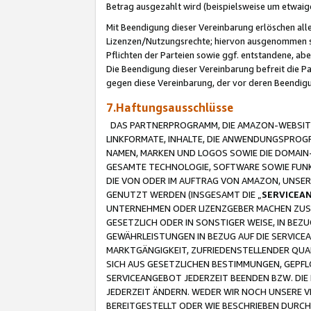
Betrag ausgezahlt wird (beispielsweise um etwai
Mit Beendigung dieser Vereinbarung erlöschen alle
Lizenzen/Nutzungsrechte; hiervon ausgenommen sind
Pflichten der Parteien sowie ggf. entstandene, ab
Die Beendigung dieser Vereinbarung befreit die P
gegen diese Vereinbarung, der vor deren Beendi
7.Haftungsausschlüsse
DAS PARTNERPROGRAMM, DIE AMAZON-WEBSITE,
LINKFORMATE, INHALTE, DIE ANWENDUNGSPRO
NAMEN, MARKEN UND LOGOS SOWIE DIE DOMAIN
GESAMTE TECHNOLOGIE, SOFTWARE SOWIE FUNKT
DIE VON ODER IM AUFTRAG VON AMAZON, UNS
GENUTZT WERDEN (INSGESAMT DIE „
SERVICEA
UNTERNEHMEN ODER LIZENZGEBER MACHEN ZUSI
GESETZLICH ODER IN SONSTIGER WEISE, IN BE
GEWÄHRLEISTUNGEN IN BEZUG AUF DIE SERVICE
MARKTGÄNGIGKEIT, ZUFRIEDENSTELLENDER QUA
SICH AUS GESETZLICHEN BESTIMMUNGEN, GEPFL
SERVICEANGEBOT JEDERZEIT BEENDEN BZW. DIE
JEDERZEIT ÄNDERN. WEDER WIR NOCH UNSERE 
BEREITGESTELLT ODER WIE BESCHRIEBEN DURC