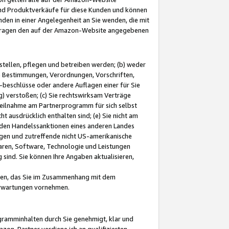
und Produktverkäufe für diese Kunden und können
nden in einer Angelegenheit an Sie wenden, die mit
e-Fragen den auf der Amazon-Website angegebenen
stellen, pflegen und betreiben werden; (b) weder
e Bestimmungen, Verordnungen, Vorschriften,
-beschlüsse oder andere Auflagen einer für Sie
 verstoßen; (c) Sie rechtswirksam Verträge
r Teilnahme am Partnerprogramm für sich selbst
t ausdrücklich enthalten sind; (e) Sie nicht am
den Handelssanktionen eines anderen Landes
gen und zutreffende nicht US-amerikanische
ren, Software, Technologie und Leistungen
sind. Sie können Ihre Angaben aktualisieren,
men, das Sie im Zusammenhang mit dem
 Erwartungen vornehmen.
ogramminhalten durch Sie genehmigt, klar und
zon-Partner verdiene ich an qualifizierten