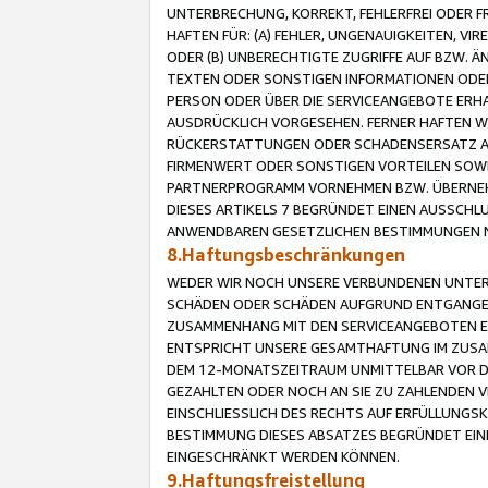
UNTERBRECHUNG, KORREKT, FEHLERFREI ODER 
HAFTEN FÜR: (A) FEHLER, UNGENAUIGKEITEN, 
ODER (B) UNBERECHTIGTE ZUGRIFFE AUF BZW. 
TEXTEN ODER SONSTIGEN INFORMATIONEN ODER 
PERSON ODER ÜBER DIE SERVICEANGEBOTE ERHA
AUSDRÜCKLICH VORGESEHEN. FERNER HAFTEN 
RÜCKERSTATTUNGEN ODER SCHADENSERSATZ AU
FIRMENWERT ODER SONSTIGEN VORTEILEN SOWIE
PARTNERPROGRAMM VORNEHMEN BZW. ÜBERNEHM
DIESES ARTIKELS 7 BEGRÜNDET EINEN AUSSCH
ANWENDBAREN GESETZLICHEN BESTIMMUNGEN 
8.Haftungsbeschränkungen
WEDER WIR NOCH UNSERE VERBUNDENEN UNTERN
SCHÄDEN ODER SCHÄDEN AUFGRUND ENTGANGENE
ZUSAMMENHANG MIT DEN SERVICEANGEBOTEN EN
ENTSPRICHT UNSERE GESAMTHAFTUNG IM ZUSAM
DEM 12-MONATSZEITRAUM UNMITTELBAR VOR DE
GEZAHLTEN ODER NOCH AN SIE ZU ZAHLENDEN V
EINSCHLIESSLICH DES RECHTS AUF ERFÜLLUNGS
BESTIMMUNG DIESES ABSATZES BEGRÜNDET EI
EINGESCHRÄNKT WERDEN KÖNNEN.
9.Haftungsfreistellung