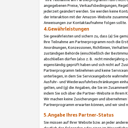
angegebenen Preise, Verkaufsbedingungen, Regeln
jederzeit geändert werden. Sie werden keine Konta
der Interaktion mit der Amazon-Website zusamme
Anweisungen zur Kontaktaufnahme folgen sollte.
4.Gewährleistungen
Sie gewährleisten und sichern zu, dass (a) Sie g
Ihre Teilnahme am Partnerprogramm noch die Erst
Anordnungen, Konzessionen, Richtlinien, Verhalten
zuständigen Behörde (einschließlich der Bestimmu
abschließen dürfen (also z. B. nicht minderjährig
eigenständig geprüft haben und sich nicht auf Zusi
Partnerprogramm teilnehmen und keine Servicean
unterliegen, in dem Sie Serviceangebote wahrneh
Ausfuhr- und Wiederausfuhrbeschränkungen einhal
gelten, und (g) die Angaben, die Sie im Zusammen
indem Sie sich über die Partner-Website in Ihrem
Wir machen keine Zusicherungen und übernehmen 
Partnerprogramm erwarten können, und wir sind n
5.Angabe Ihres Partner-Status
Sie müssen auf Ihrer Website bzw. an jeder ander
deutlich den folgenden oder einen im Wesentlichen