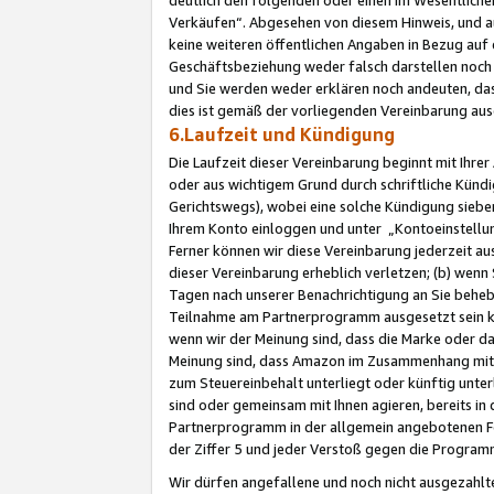
Verkäufen“. Abgesehen von diesem Hinweis, und a
keine weiteren öffentlichen Angaben in Bezug au
Geschäftsbeziehung weder falsch darstellen noch a
und Sie werden weder erklären noch andeuten, dass
dies ist gemäß der vorliegenden Vereinbarung ausd
6.Laufzeit und Kündigung
Die Laufzeit dieser Vereinbarung beginnt mit Ihre
oder aus wichtigem Grund durch schriftliche Kündi
Gerichtswegs), wobei eine solche Kündigung siebe
Ihrem Konto einloggen und unter „Kontoeinstellu
Ferner können wir diese Vereinbarung jederzeit aus
dieser Vereinbarung erheblich verletzen; (b) wenn
Tagen nach unserer Benachrichtigung an Sie behe
Teilnahme am Partnerprogramm ausgesetzt sein kö
wenn wir der Meinung sind, dass die Marke oder 
Meinung sind, dass Amazon im Zusammenhang mit d
zum Steuereinbehalt unterliegt oder künftig unter
sind oder gemeinsam mit Ihnen agieren, bereits in
Partnerprogramm in der allgemein angebotenen Fo
der Ziffer 5 und jeder Verstoß gegen die Programm
Wir dürfen angefallene und noch nicht ausgezahlt