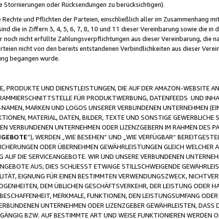
ge Stornierungen oder Rücksendungen zu berücksichtigen).
 Rechte und Pflichten der Parteien, einschließlich aller im Zusammenhang m
 die in Ziffern 3, 4, 5, 6, 7, 8, 10 und 11 dieser Vereinbarung sowie die in
er noch nicht erfüllte Zahlungsverpflichtungen aus dieser Vereinbarung, die
arteien nicht von den bereits entstandenen Verbindlichkeiten aus dieser Ver
gung begangen wurde.
 PRODUKTE UND DIENSTLEISTUNGEN, DIE AUF DER AMAZON-WEBSITE AN
GRAMMIERSCHNITTSTELLE FÜR PRODUKTWERBUNG, DATENFEEDS UND INH
-NAMEN, MARKEN UND LOGOS UNSERER VERBUNDENEN UNTERNEHMEN (EIN
IONEN, MATERIAL, DATEN, BILDER, TEXTE UND SONSTIGE GEWERBLICHE 
EREN VERBUNDENEN UNTERNEHMEN ODER LIZENZGEBERN IM RAHMEN DES 
NGEBOTE
“), WERDEN „WIE BESEHEN“ UND „WIE VERFÜGBAR“ BEREITGEST
CHERUNGEN ODER ÜBERNEHMEN GEWÄHRLEISTUNGEN GLEICH WELCHER AR
ZUG AUF DIE SERVICEANGEBOTE. WIR UND UNSERE VERBUNDENEN UNTERNEH
ANGEBOTE AUS; DIES SCHLIESST ETWAIGE STILLSCHWEIGENDE GEWÄHRLE
LITÄT, EIGNUNG FÜR EINEN BESTIMMTEN VERWENDUNGSZWECK, NICHTVER
OGENHEITEN, DEM ÜBLICHEN GESCHÄFTSVERKEHR, DER LEISTUNG ODER H
 BESCHAFFENHEIT, MERKMALE, FUNKTIONEN, DEN LEISTUNGSUMFANG ODER
VERBUNDENEN UNTERNEHMEN ODER LIZENZGEBER GEWÄHRLEISTEN, DASS D
HGÄNGIG BZW. AUF BESTIMMTE ART UND WEISE FUNKTIONIEREN WERDEN 