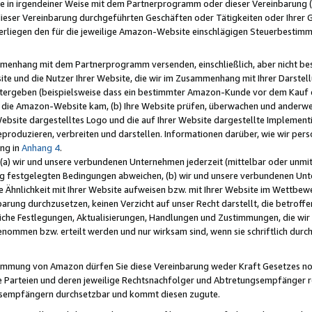
e in irgendeiner Weise mit dem Partnerprogramm oder dieser Vereinbarung (ei
ieser Vereinbarung durchgeführten Geschäften oder Tätigkeiten oder Ihrer 
liegen den für die jeweilige Amazon-Website einschlägigen Steuerbestim
mmenhang mit dem Partnerprogramm versenden, einschließlich, aber nicht be
site und die Nutzer Ihrer Website, die wir im Zusammenhang mit Ihrer Darst
itergeben (beispielsweise dass ein bestimmter Amazon-Kunde vor dem Kauf
uf die Amazon-Website kam, (b) Ihre Website prüfen, überwachen und anderwei
r Website dargestelltes Logo und die auf Ihrer Website dargestellte Impleme
reproduzieren, verbreiten und darstellen. Informationen darüber, wie wir per
ng in
Anhang 4
.
 (a) wir und unsere verbundenen Unternehmen jederzeit (mittelbar oder unmit
ng festgelegten Bedingungen abweichen, (b) wir und unsere verbundenen Unte
 Ähnlichkeit mit Ihrer Website aufweisen bzw. mit Ihrer Website im Wettbewer
barung durchzusetzen, keinen Verzicht auf unser Recht darstellt, die betrof
liche Festlegungen, Aktualisierungen, Handlungen und Zustimmungen, die wi
enommen bzw. erteilt werden und nur wirksam sind, wenn sie schriftlich dur
stimmung von Amazon dürfen Sie diese Vereinbarung weder Kraft Gesetzes no
die Parteien und deren jeweilige Rechtsnachfolger und Abtretungsempfänger 
ngsempfängern durchsetzbar und kommt diesen zugute.