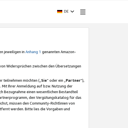
DE
en jeweiligen in
Anhang 1
genannten Amazon-
e von Widersprüchen zwischen den Übersetzungen
er teilnehmen möchten („
Sie
“ oder ein „
Partner
“),
. Mit Ihrer Anmeldung auf bzw. Nutzung der
durch Bezugnahme einen wesentlichen Bestandteil
 Partnerprogramm, den Vergütungskatalog für das
ichst, müssen den Community-Richtlinien von
fernt werden. Bitte lies die Vorgaben und