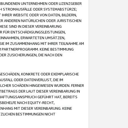
VERBUNDENEN UNTERNEHMEN ODER LIZENZGEBER
ICH STROMAUSFÄLLE ODER SYSTEMABSTÜRZE;
IHRER WEBSITE ODER VON DATEN, BILDERN,
ER ANDEREN NATÜRLICHEN ODER JURISTISCHEN
ESE SIND IN DIESER VEREINBARUNG
R FÜR ENTSCHÄDIGUNGSLEISTUNGEN,
EINNAHMEN, ERWARTETEN UMSÄTZEN,
SIE IM ZUSAMMENHANG MIT IHRER TEILNAHME AM
M PARTNERPROGRAMM. KEINE BESTIMMUNG
DER ZUSICHERUNGEN, DIE NACH DEN
GESCHÄDEN, KONKRETE ODER EXEMPLARISCHE
SFALL ODER DATENVERLUST, DIE IM
OLCHER SCHÄDEN HINGEWIESEN WURDEN. FERNER
BETRAGS DER LAUT DIESER VEREINBARUNG IN
HAFTUNGSANSPRUCH GEFÜHRT HAT, BEREITS
SBEHELFE NACH EQUITY-RECHT,
NHANG MIT DIESER VEREINBARUNG. KEINE
TZLICHEN BESTIMMUNGEN NICHT