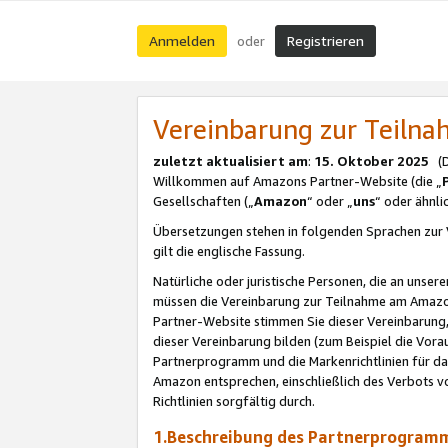
Anmelden
Registrieren
oder
Vereinbarung zur Teil
zuletzt aktualisiert am
:
15. Oktober 2025
(De
Willkommen auf Amazons Partner-Website (die „
Gesellschaften („
Amazon
“ oder „
uns
“ oder ähnl
Übersetzungen stehen in folgenden Sprachen zur 
gilt die englische Fassung.
Natürliche oder juristische Personen, die an uns
müssen die Vereinbarung zur Teilnahme am Amaz
Partner-Website stimmen Sie dieser Vereinbarung,
dieser Vereinbarung bilden (zum Beispiel die Vo
Partnerprogramm und die Markenrichtlinien für da
Amazon entsprechen, einschließlich des Verbots vo
Richtlinien sorgfältig durch.
1.Beschreibung des Partnerprogra