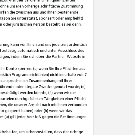
ohne unsere vorherige schriftliche Zustimmung
ürfen die zwischen uns und Ihnen bestehende
mazon Sie unterstützt, sponsert oder empfiehlt)
oder juristischen Person besteht, es sei denn,
arung kann von Ihnen und uns jederzeit ordentlich
t zulässig automatisch und unter Ausschluss des
gen, indem Sie sich über die Partner-Website in
hr Konto sperren: (a) wenn Sie Ihre Pflichten aus
eßlich Programmrichtlinien) nicht innerhalb von 7
ngsansprüchen im Zusammenhang mit Ihrer
ührende oder illegale Zwecke genutzt wurde; (e)
eschädigt werden könnte; (f) wenn wir der
rteien durchgeführten Tätigkeiten einer Pflicht
nen, die unserer Ansicht nach mit Ihnen verbunden
nto gesperrt haben) oder (h) wenn wir das
 (a) gilt jeder Verstoß gegen die Bestimmungen
ehalten, um sicherzustellen, dass der richtige