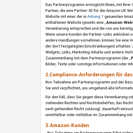
Das Partnerprogramm ermöglicht Ihnen, mit Ihrer W
Partner, die eine Partner-ID für die Amazon UK W
Website mit einer der in
Anhang 1
genannten Amazon
enthaltenen Website (jeweils eine „
Amazon-Webs
Vereinbarung entsprechen und die von uns bereitg
Wenn unsere Kunden die Partner-Links anklicken 
andere Handlungen vornehmen, können Sie eine Ver
der dort festgelegten Einschränkungen) erhalten. 
Widgets, Links, Marketing-Inhalte und andere Ver
Zusammenhang mit dem Partnerprogramm (die „
Bilder, Texte oder sonstige Informationen oder In
2.Compliance-Anforderungen für d
Ihre Teilnahme am Partnerprogramm und der Bezug 
Sie sind verpflichtet, uns umgehend alle Informat
Für den Fall, dass Sie gegen diese Vereinbarung 
stehenden Rechten und Rechtsbehelfen, das Recht
nach geltendem Recht zulässig) dauerhaft einzus
unmittelbar oder mittelbar im Zusammenhang mit
3.Amazon-Kunden
Ihre Teilnahme am Partnerprogramm führt nicht d