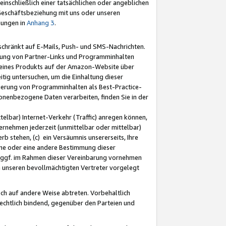
nschließlich einer tatsächlichen oder angeblichen
Geschäftsbeziehung mit uns oder unseren
mungen in
Anhang 3
.
schränkt auf E-Mails, Push- und SMS-Nachrichten.
ellung von Partner-Links und Programminhalten
 eines Produkts auf der Amazon-Website über
tig untersuchen, um die Einhaltung dieser
ntierung von Programminhalten als Best-Practice-
sonenbezogene Daten verarbeiten, finden Sie in der
telbar) Internet-Verkehr (Traffic) anregen können,
rnehmen jederzeit (unmittelbar oder mittelbar)
b stehen, (c) ein Versäumnis unsererseits, Ihre
fene oder eine andere Bestimmung dieser
r ggf. im Rahmen dieser Vereinbarung vornehmen
ch unseren bevollmächtigten Vertreter vorgelegt
ch auf andere Weise abtreten. Vorbehaltlich
rechtlich bindend, gegenüber den Parteien und