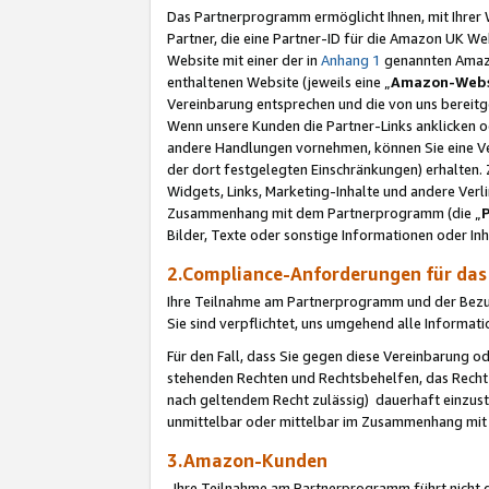
Das Partnerprogramm ermöglicht Ihnen, mit Ihrer W
Partner, die eine Partner-ID für die Amazon UK W
Website mit einer der in
Anhang 1
genannten Amazon
enthaltenen Website (jeweils eine „
Amazon-Webs
Vereinbarung entsprechen und die von uns bereitg
Wenn unsere Kunden die Partner-Links anklicken 
andere Handlungen vornehmen, können Sie eine Ver
der dort festgelegten Einschränkungen) erhalten. 
Widgets, Links, Marketing-Inhalte und andere Ver
Zusammenhang mit dem Partnerprogramm (die „
Bilder, Texte oder sonstige Informationen oder In
2.Compliance-Anforderungen für d
Ihre Teilnahme am Partnerprogramm und der Bezug 
Sie sind verpflichtet, uns umgehend alle Informat
Für den Fall, dass Sie gegen diese Vereinbarung 
stehenden Rechten und Rechtsbehelfen, das Recht
nach geltendem Recht zulässig) dauerhaft einzus
unmittelbar oder mittelbar im Zusammenhang mit
3.Amazon-Kunden
Ihre Teilnahme am Partnerprogramm führt nicht d