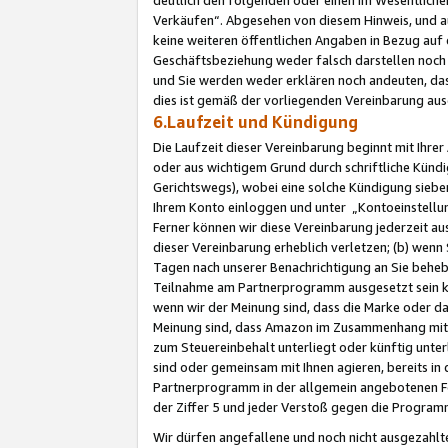
Verkäufen“. Abgesehen von diesem Hinweis, und a
keine weiteren öffentlichen Angaben in Bezug au
Geschäftsbeziehung weder falsch darstellen noch a
und Sie werden weder erklären noch andeuten, dass
dies ist gemäß der vorliegenden Vereinbarung ausd
6.Laufzeit und Kündigung
Die Laufzeit dieser Vereinbarung beginnt mit Ihre
oder aus wichtigem Grund durch schriftliche Kündi
Gerichtswegs), wobei eine solche Kündigung siebe
Ihrem Konto einloggen und unter „Kontoeinstellu
Ferner können wir diese Vereinbarung jederzeit aus
dieser Vereinbarung erheblich verletzen; (b) wenn
Tagen nach unserer Benachrichtigung an Sie behe
Teilnahme am Partnerprogramm ausgesetzt sein kö
wenn wir der Meinung sind, dass die Marke oder 
Meinung sind, dass Amazon im Zusammenhang mit d
zum Steuereinbehalt unterliegt oder künftig unter
sind oder gemeinsam mit Ihnen agieren, bereits in
Partnerprogramm in der allgemein angebotenen Fo
der Ziffer 5 und jeder Verstoß gegen die Programm
Wir dürfen angefallene und noch nicht ausgezahlt