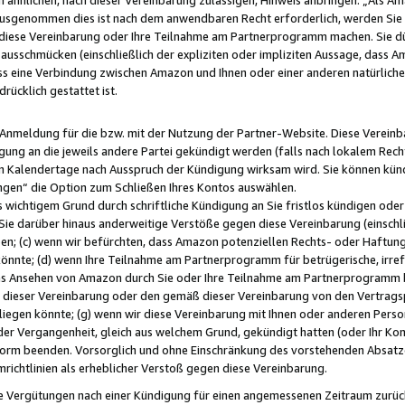
usgenommen dies ist nach dem anwendbaren Recht erforderlich, werden Sie 
f diese Vereinbarung oder Ihre Teilnahme am Partnerprogramm machen. Sie d
usschmücken (einschließlich der expliziten oder impliziten Aussage, dass A
 eine Verbindung zwischen Amazon und Ihnen oder einer anderen natürlichen 
rücklich gestattet ist.
r Anmeldung für die bzw. mit der Nutzung der Partner-Website. Diese Vereinb
gung an die jeweils andere Partei gekündigt werden (falls nach lokalem Rech
n Kalendertage nach Ausspruch der Kündigung wirksam wird. Sie können kündi
ngen“ die Option zum Schließen Ihres Kontos auswählen.
 wichtigem Grund durch schriftliche Kündigung an Sie fristlos kündigen oder I
 Sie darüber hinaus anderweitige Verstöße gegen diese Vereinbarung (einschli
ben; (c) wenn wir befürchten, dass Amazon potenziellen Rechts- oder Haftu
nnte; (d) wenn Ihre Teilnahme am Partnerprogramm für betrügerische, irref
das Ansehen von Amazon durch Sie oder Ihre Teilnahme am Partnerprogramm b
ieser Vereinbarung oder den gemäß dieser Vereinbarung von den Vertragspa
liegen könnte; (g) wenn wir diese Vereinbarung mit Ihnen oder anderen Perso
 der Vergangenheit, gleich aus welchem Grund, gekündigt hatten (oder Ihr Ko
rm beenden. Vorsorglich und ohne Einschränkung des vorstehenden Absatzes
richtlinien als erheblicher Verstoß gegen diese Vereinbarung.
e Vergütungen nach einer Kündigung für einen angemessenen Zeitraum zurückb