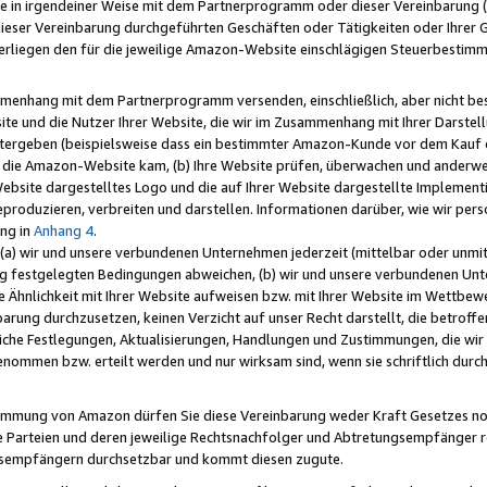
e in irgendeiner Weise mit dem Partnerprogramm oder dieser Vereinbarung (ei
ieser Vereinbarung durchgeführten Geschäften oder Tätigkeiten oder Ihrer 
liegen den für die jeweilige Amazon-Website einschlägigen Steuerbestim
mmenhang mit dem Partnerprogramm versenden, einschließlich, aber nicht be
site und die Nutzer Ihrer Website, die wir im Zusammenhang mit Ihrer Darst
itergeben (beispielsweise dass ein bestimmter Amazon-Kunde vor dem Kauf
uf die Amazon-Website kam, (b) Ihre Website prüfen, überwachen und anderwei
r Website dargestelltes Logo und die auf Ihrer Website dargestellte Impleme
reproduzieren, verbreiten und darstellen. Informationen darüber, wie wir per
ng in
Anhang 4
.
 (a) wir und unsere verbundenen Unternehmen jederzeit (mittelbar oder unmit
ng festgelegten Bedingungen abweichen, (b) wir und unsere verbundenen Unte
 Ähnlichkeit mit Ihrer Website aufweisen bzw. mit Ihrer Website im Wettbewer
barung durchzusetzen, keinen Verzicht auf unser Recht darstellt, die betrof
liche Festlegungen, Aktualisierungen, Handlungen und Zustimmungen, die wi
enommen bzw. erteilt werden und nur wirksam sind, wenn sie schriftlich dur
stimmung von Amazon dürfen Sie diese Vereinbarung weder Kraft Gesetzes no
die Parteien und deren jeweilige Rechtsnachfolger und Abtretungsempfänger 
ngsempfängern durchsetzbar und kommt diesen zugute.