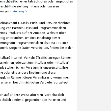
nschließlich einer tatsächlichen oder angeblichen
Geschäftsbeziehung mit uns oder unseren
mungen in
Anhang 3
.
schränkt auf E-Mails, Push- und SMS-Nachrichten.
ellung von Partner-Links und Programminhalten
 eines Produkts auf der Amazon-Website über
tig untersuchen, um die Einhaltung dieser
ntierung von Programminhalten als Best-Practice-
sonenbezogene Daten verarbeiten, finden Sie in der
telbar) Internet-Verkehr (Traffic) anregen können,
rnehmen jederzeit (unmittelbar oder mittelbar)
b stehen, (c) ein Versäumnis unsererseits, Ihre
fene oder eine andere Bestimmung dieser
r ggf. im Rahmen dieser Vereinbarung vornehmen
ch unseren bevollmächtigten Vertreter vorgelegt
ch auf andere Weise abtreten. Vorbehaltlich
rechtlich bindend, gegenüber den Parteien und