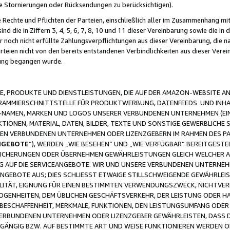
ge Stornierungen oder Rücksendungen zu berücksichtigen).
 Rechte und Pflichten der Parteien, einschließlich aller im Zusammenhang m
 die in Ziffern 3, 4, 5, 6, 7, 8, 10 und 11 dieser Vereinbarung sowie die in
er noch nicht erfüllte Zahlungsverpflichtungen aus dieser Vereinbarung, die
arteien nicht von den bereits entstandenen Verbindlichkeiten aus dieser Ver
gung begangen wurde.
 PRODUKTE UND DIENSTLEISTUNGEN, DIE AUF DER AMAZON-WEBSITE AN
GRAMMIERSCHNITTSTELLE FÜR PRODUKTWERBUNG, DATENFEEDS UND INH
-NAMEN, MARKEN UND LOGOS UNSERER VERBUNDENEN UNTERNEHMEN (EIN
IONEN, MATERIAL, DATEN, BILDER, TEXTE UND SONSTIGE GEWERBLICHE 
EREN VERBUNDENEN UNTERNEHMEN ODER LIZENZGEBERN IM RAHMEN DES 
NGEBOTE
“), WERDEN „WIE BESEHEN“ UND „WIE VERFÜGBAR“ BEREITGEST
CHERUNGEN ODER ÜBERNEHMEN GEWÄHRLEISTUNGEN GLEICH WELCHER AR
ZUG AUF DIE SERVICEANGEBOTE. WIR UND UNSERE VERBUNDENEN UNTERNEH
ANGEBOTE AUS; DIES SCHLIESST ETWAIGE STILLSCHWEIGENDE GEWÄHRLE
LITÄT, EIGNUNG FÜR EINEN BESTIMMTEN VERWENDUNGSZWECK, NICHTVER
OGENHEITEN, DEM ÜBLICHEN GESCHÄFTSVERKEHR, DER LEISTUNG ODER H
 BESCHAFFENHEIT, MERKMALE, FUNKTIONEN, DEN LEISTUNGSUMFANG ODER
VERBUNDENEN UNTERNEHMEN ODER LIZENZGEBER GEWÄHRLEISTEN, DASS D
HGÄNGIG BZW. AUF BESTIMMTE ART UND WEISE FUNKTIONIEREN WERDEN 