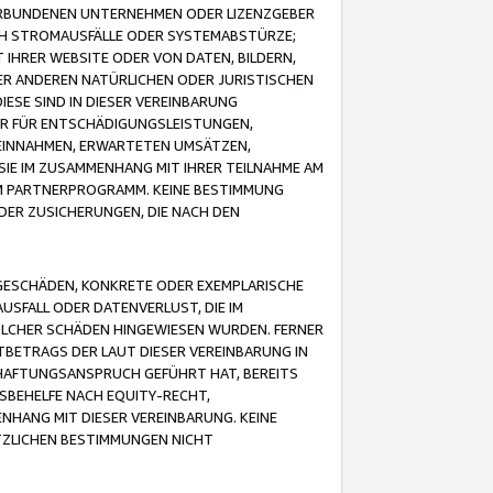
VERBUNDENEN UNTERNEHMEN ODER LIZENZGEBER
ICH STROMAUSFÄLLE ODER SYSTEMABSTÜRZE;
IHRER WEBSITE ODER VON DATEN, BILDERN,
ER ANDEREN NATÜRLICHEN ODER JURISTISCHEN
ESE SIND IN DIESER VEREINBARUNG
R FÜR ENTSCHÄDIGUNGSLEISTUNGEN,
EINNAHMEN, ERWARTETEN UMSÄTZEN,
SIE IM ZUSAMMENHANG MIT IHRER TEILNAHME AM
M PARTNERPROGRAMM. KEINE BESTIMMUNG
DER ZUSICHERUNGEN, DIE NACH DEN
GESCHÄDEN, KONKRETE ODER EXEMPLARISCHE
SFALL ODER DATENVERLUST, DIE IM
OLCHER SCHÄDEN HINGEWIESEN WURDEN. FERNER
BETRAGS DER LAUT DIESER VEREINBARUNG IN
HAFTUNGSANSPRUCH GEFÜHRT HAT, BEREITS
SBEHELFE NACH EQUITY-RECHT,
NHANG MIT DIESER VEREINBARUNG. KEINE
TZLICHEN BESTIMMUNGEN NICHT