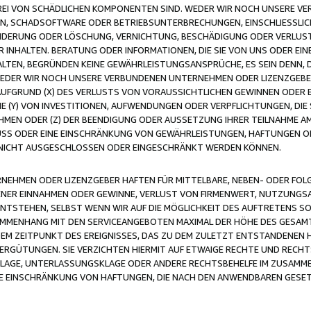
FREI VON SCHÄDLICHEN KOMPONENTEN SIND. WEDER WIR NOCH UNSERE 
VIREN, SCHADSOFTWARE ODER BETRIEBSUNTERBRECHUNGEN, EINSCHLIESSL
ÄNDERUNG ODER LÖSCHUNG, VERNICHTUNG, BESCHÄDIGUNG ODER VERLUST 
INHALTEN. BERATUNG ODER INFORMATIONEN, DIE SIE VON UNS ODER EIN
LTEN, BEGRÜNDEN KEINE GEWÄHRLEISTUNGSANSPRÜCHE, ES SEIN DENN, DI
WEDER WIR NOCH UNSERE VERBUNDENEN UNTERNEHMEN ODER LIZENZGEBE
FGRUND (X) DES VERLUSTS VON VORAUSSICHTLICHEN GEWINNEN ODER 
 (Y) VON INVESTITIONEN, AUFWENDUNGEN ODER VERPFLICHTUNGEN, DIE 
EN ODER (Z) DER BEENDIGUNG ODER AUSSETZUNG IHRER TEILNAHME A
LUSS ODER EINE EINSCHRÄNKUNG VON GEWÄHRLEISTUNGEN, HAFTUNGEN O
NICHT AUSGESCHLOSSEN ODER EINGESCHRÄNKT WERDEN KÖNNEN.
EHMEN ODER LIZENZGEBER HAFTEN FÜR MITTELBARE, NEBEN- ODER FOL
R EINNAHMEN ODER GEWINNE, VERLUST VON FIRMENWERT, NUTZUNGSAU
TSTEHEN, SELBST WENN WIR AUF DIE MÖGLICHKEIT DES AUFTRETENS S
MENHANG MIT DEN SERVICEANGEBOTEN MAXIMAL DER HÖHE DES GESAMT
M ZEITPUNKT DES EREIGNISSES, DAS ZU DEM ZULETZT ENTSTANDENEN 
ERGÜTUNGEN. SIE VERZICHTEN HIERMIT AUF ETWAIGE RECHTE UND RECHT
KLAGE, UNTERLASSUNGSKLAGE ODER ANDERE RECHTSBEHELFE IM ZUSAMME
NE EINSCHRÄNKUNG VON HAFTUNGEN, DIE NACH DEN ANWENDBAREN GESE