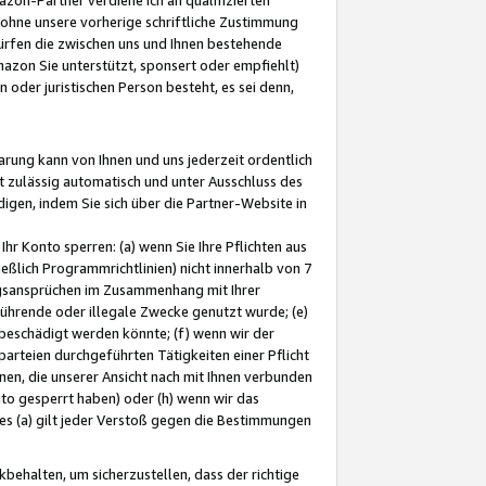
ohne unsere vorherige schriftliche Zustimmung
ürfen die zwischen uns und Ihnen bestehende
mazon Sie unterstützt, sponsert oder empfiehlt)
oder juristischen Person besteht, es sei denn,
arung kann von Ihnen und uns jederzeit ordentlich
t zulässig automatisch und unter Ausschluss des
gen, indem Sie sich über die Partner-Website in
hr Konto sperren: (a) wenn Sie Ihre Pflichten aus
eßlich Programmrichtlinien) nicht innerhalb von 7
ngsansprüchen im Zusammenhang mit Ihrer
ührende oder illegale Zwecke genutzt wurde; (e)
eschädigt werden könnte; (f) wenn wir der
rteien durchgeführten Tätigkeiten einer Pflicht
nen, die unserer Ansicht nach mit Ihnen verbunden
nto gesperrt haben) oder (h) wenn wir das
 (a) gilt jeder Verstoß gegen die Bestimmungen
ehalten, um sicherzustellen, dass der richtige