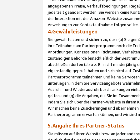
angegebenen Preise, Verkaufsbedingungen, Regeln
jederzeit geändert werden. Sie werden keine Konta
der Interaktion mit der Amazon-Website zusamme
Anweisungen zur Kontaktaufnahme folgen sollte.
4.Gewährleistungen
Sie gewährleisten und sichern zu, dass (a) Sie g
Ihre Teilnahme am Partnerprogramm noch die Erst
Anordnungen, Konzessionen, Richtlinien, Verhalten
zuständigen Behörde (einschließlich der Bestimmu
abschließen dürfen (also z. B. nicht minderjährig
eigenständig geprüft haben und sich nicht auf Zusi
Partnerprogramm teilnehmen und keine Servicean
unterliegen, in dem Sie Serviceangebote wahrneh
Ausfuhr- und Wiederausfuhrbeschränkungen einhal
gelten, und (g) die Angaben, die Sie im Zusammen
indem Sie sich über die Partner-Website in Ihrem
Wir machen keine Zusicherungen und übernehmen 
Partnerprogramm erwarten können, und wir sind n
5.Angabe Ihres Partner-Status
Sie müssen auf Ihrer Website bzw. an jeder ander
deutlich den folgenden oder einen im Wesentlichen