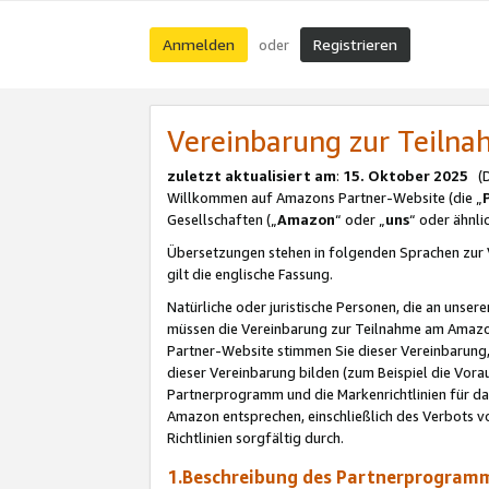
Anmelden
Registrieren
oder
Vereinbarung zur Teil
zuletzt aktualisiert am
:
15. Oktober 2025
(De
Willkommen auf Amazons Partner-Website (die „
Gesellschaften („
Amazon
“ oder „
uns
“ oder ähnl
Übersetzungen stehen in folgenden Sprachen zur 
gilt die englische Fassung.
Natürliche oder juristische Personen, die an uns
müssen die Vereinbarung zur Teilnahme am Amaz
Partner-Website stimmen Sie dieser Vereinbarung,
dieser Vereinbarung bilden (zum Beispiel die Vo
Partnerprogramm und die Markenrichtlinien für da
Amazon entsprechen, einschließlich des Verbots vo
Richtlinien sorgfältig durch.
1.Beschreibung des Partnerprogra