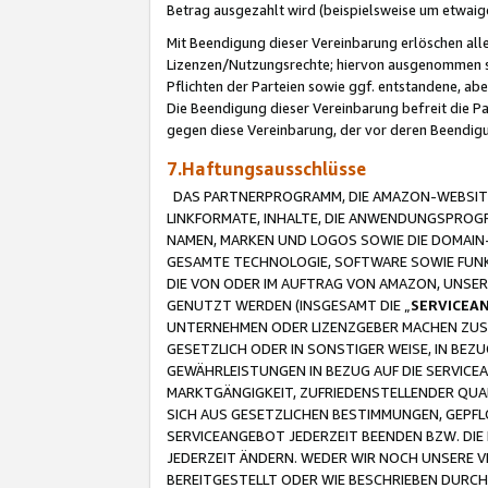
Betrag ausgezahlt wird (beispielsweise um etwai
Mit Beendigung dieser Vereinbarung erlöschen alle
Lizenzen/Nutzungsrechte; hiervon ausgenommen sind
Pflichten der Parteien sowie ggf. entstandene, ab
Die Beendigung dieser Vereinbarung befreit die P
gegen diese Vereinbarung, der vor deren Beendi
7.Haftungsausschlüsse
DAS PARTNERPROGRAMM, DIE AMAZON-WEBSITE,
LINKFORMATE, INHALTE, DIE ANWENDUNGSPRO
NAMEN, MARKEN UND LOGOS SOWIE DIE DOMAIN
GESAMTE TECHNOLOGIE, SOFTWARE SOWIE FUNKT
DIE VON ODER IM AUFTRAG VON AMAZON, UNS
GENUTZT WERDEN (INSGESAMT DIE „
SERVICEA
UNTERNEHMEN ODER LIZENZGEBER MACHEN ZUSI
GESETZLICH ODER IN SONSTIGER WEISE, IN BE
GEWÄHRLEISTUNGEN IN BEZUG AUF DIE SERVICE
MARKTGÄNGIGKEIT, ZUFRIEDENSTELLENDER QUA
SICH AUS GESETZLICHEN BESTIMMUNGEN, GEPFL
SERVICEANGEBOT JEDERZEIT BEENDEN BZW. DIE
JEDERZEIT ÄNDERN. WEDER WIR NOCH UNSERE 
BEREITGESTELLT ODER WIE BESCHRIEBEN DURC