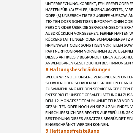
UNTERBRECHUNG, KORREKT, FEHLERFREI ODER 
HAFTEN FÜR: (A) FEHLER, UNGENAUIGKEITEN, 
ODER (B) UNBERECHTIGTE ZUGRIFFE AUF BZW. 
TEXTEN ODER SONSTIGEN INFORMATIONEN ODER 
PERSON ODER ÜBER DIE SERVICEANGEBOTE ERHA
AUSDRÜCKLICH VORGESEHEN. FERNER HAFTEN 
RÜCKERSTATTUNGEN ODER SCHADENSERSATZ AU
FIRMENWERT ODER SONSTIGEN VORTEILEN SOWIE
PARTNERPROGRAMM VORNEHMEN BZW. ÜBERNEHM
DIESES ARTIKELS 7 BEGRÜNDET EINEN AUSSCH
ANWENDBAREN GESETZLICHEN BESTIMMUNGEN 
8.Haftungsbeschränkungen
WEDER WIR NOCH UNSERE VERBUNDENEN UNTERN
SCHÄDEN ODER SCHÄDEN AUFGRUND ENTGANGENE
ZUSAMMENHANG MIT DEN SERVICEANGEBOTEN EN
ENTSPRICHT UNSERE GESAMTHAFTUNG IM ZUSAM
DEM 12-MONATSZEITRAUM UNMITTELBAR VOR DE
GEZAHLTEN ODER NOCH AN SIE ZU ZAHLENDEN V
EINSCHLIESSLICH DES RECHTS AUF ERFÜLLUNGS
BESTIMMUNG DIESES ABSATZES BEGRÜNDET EI
EINGESCHRÄNKT WERDEN KÖNNEN.
9.Haftungsfreistellung