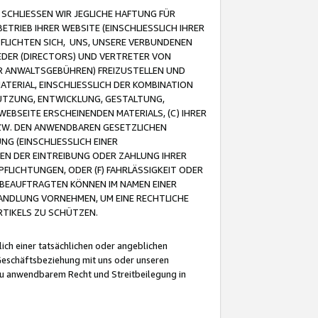
CHLIESSEN WIR JEGLICHE HAFTUNG FÜR
TRIEB IHRER WEBSITE (EINSCHLIESSLICH IHRER
FLICHTEN SICH, UNS, UNSERE VERBUNDENEN
EDER (DIRECTORS) UND VERTRETER VON
R ANWALTSGEBÜHREN) FREIZUSTELLEN UND
ATERIAL, EINSCHLIESSLICH DER KOMBINATION
NUTZUNG, ENTWICKLUNG, GESTALTUNG,
EBSEITE ERSCHEINENDEN MATERIALS, (C) IHRER
ZW. DEN ANWENDBAREN GESETZLICHEN
NG (EINSCHLIESSLICH EINER
BEN DER EINTREIBUNG ODER ZAHLUNG IHRER
LICHTUNGEN, ODER (F) FAHRLÄSSIGKEIT ODER
 BEAUFTRAGTEN KÖNNEN IM NAMEN EINER
HANDLUNG VORNEHMEN, UM EINE RECHTLICHE
TIKELS ZU SCHÜTZEN.
ich einer tatsächlichen oder angeblichen
Geschäftsbeziehung mit uns oder unseren
u anwendbarem Recht und Streitbeilegung in