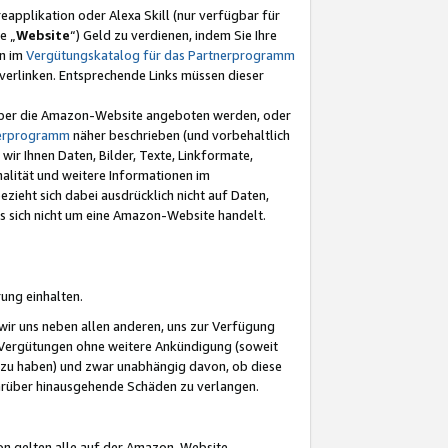
eapplikation oder Alexa Skill (nur verfügbar für
e „
Website
“) Geld zu verdienen, indem Sie Ihre
en im
Vergütungskatalog für das Partnerprogramm
t) verlinken. Entsprechende Links müssen dieser
e über die Amazon-Website angeboten werden, oder
nerprogramm
näher beschrieben (und vorbehaltlich
ir Ihnen Daten, Bilder, Texte, Linkformate,
alität und weitere Informationen im
zieht sich dabei ausdrücklich nicht auf Daten,
es sich nicht um eine Amazon-Website handelt.
rung einhalten.
ir uns neben allen anderen, uns zur Verfügung
n Vergütungen ohne weitere Ankündigung (soweit
 zu haben) und zwar unabhängig davon, ob diese
darüber hinausgehende Schäden zu verlangen.
on gelten alle auf der Amazon-Website