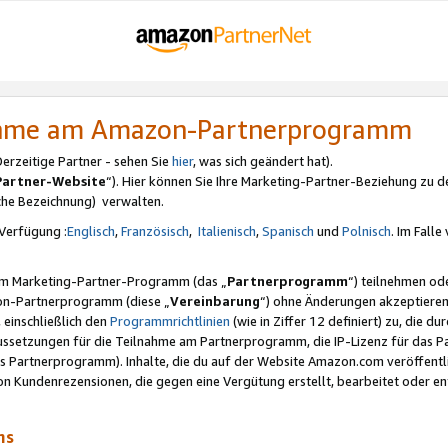
nahme am Amazon-Partnerprogramm
rzeitige Partner - sehen Sie
hier
, was sich geändert hat).
Partner-Website
“). Hier können Sie Ihre Marketing-Partner-Beziehung zu d
iche Bezeichnung) verwalten.
Verfügung :
Englisch
,
Französisch
,
Italienisch
,
Spanisch
und
Polnisch
. Im Fall
erem Marketing-Partner-Programm (das „
Partnerprogramm
“) teilnehmen od
on-Partnerprogramm (diese „
Vereinbarung
“) ohne Änderungen akzeptieren
 einschließlich den
Programmrichtlinien
(wie in Ziffer 12 definiert) zu, die 
raussetzungen für die Teilnahme am Partnerprogramm, die IP-Lizenz für das
s Partnerprogramm). Inhalte, die du auf der Website Amazon.com veröffentl
n Kundenrezensionen, die gegen eine Vergütung erstellt, bearbeitet oder ent
mms