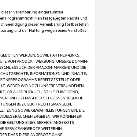
it dieser Vereinbarung eingeräumten
 den Programmrichtlinien festgelegten Rechte und
 nach Beendigung dieser Vereinbarung fortbestehen.
einbarung und der Haftung wegen eines Verstoßes
GEBOTEN WERDEN, SOWIE PARTNER-LINKS,
ALTE VON PRODUKTWERBUNG, UNSERE DOMAIN-
SCHLIESSLICH DER AMAZON-MARKEN) UND DIE
SCHUTZRECHTE, INFORMATIONEN UND INHALTE,
PARTNERPROGRAMMS BEREITGESTELLT ODER
ELLT. WEDER WIR NOCH UNSERE VERBUNDENEN
T, OB AUSDRÜCKLICH, STILLSCHWEIGEND,
MEN UND LIZENZGEBER SCHLIESSEN JEGLICHE
ISTUNGEN BEZÜGLICH RECHTSMÄNGELN,
LETZUNG SOWIE GEWÄHRLEISTUNGEN EIN, DIE
ANDELSBRÄUCHEN ERGEBEN. WIR KÖNNEN EIN
 DIE GELTUNG EINES SERVICE-ANGEBOTS
IE SERVICEANGEBOTE WEITERHIN
ODER DASS DIESE ANGEBOTE OHNE