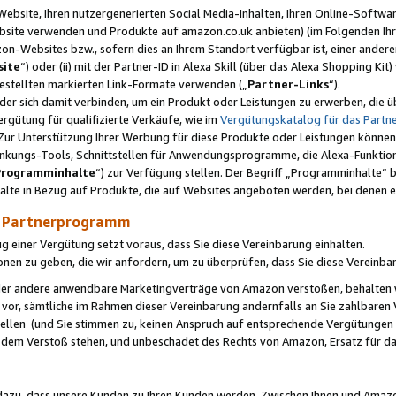
ebsite, Ihren nutzergenerierten Social Media-Inhalten, Ihren Online-Softwar
ebsite verwenden und Produkte auf amazon.co.uk anbieten) (im Folgenden Ihr
-Websites bzw., sofern dies an Ihrem Standort verfügbar ist, einer ander
ite
“) oder (ii) mit der Partner-ID in Alexa Skill (über das Alexa Shopping Ki
estellten markierten Link-Formate verwenden („
Partner-Links
“).
oder sich damit verbinden, um ein Produkt oder Leistungen zu erwerben, di
gütung für qualifizierte Verkäufe, wie im
Vergütungskatalog für das Part
Zur Unterstützung Ihrer Werbung für diese Produkte oder Leistungen können w
linkungs-Tools, Schnittstellen für Anwendungsprogramme, die Alexa-Funktion
Programminhalte
“) zur Verfügung stellen. Der Begriff „Programminhalte“ be
halte in Bezug auf Produkte, die auf Websites angeboten werden, bei denen 
as Partnerprogramm
einer Vergütung setzt voraus, dass Sie diese Vereinbarung einhalten.
ionen zu geben, die wir anfordern, um zu überprüfen, dass Sie diese Vereinba
oder andere anwendbare Marketingverträge von Amazon verstoßen, behalten w
 vor, sämtliche im Rahmen dieser Vereinbarung andernfalls an Sie zahlbare
tellen (und Sie stimmen zu, keinen Anspruch auf entsprechende Vergütungen
 dem Verstoß stehen, und unbeschadet des Rechts von Amazon, Ersatz für 
azu, dass unsere Kunden zu Ihren Kunden werden. Zwischen Ihnen und Amaz