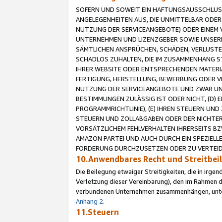
SOFERN UND SOWEIT EIN HAFTUNGSAUSSCHLUSS
ANGELEGENHEITEN AUS, DIE UNMITTELBAR ODER 
NUTZUNG DER SERVICEANGEBOTE) ODER EINEM V
UNTERNEHMEN UND LIZENZGEBER SOWIE UNSERE 
SÄMTLICHEN ANSPRÜCHEN, SCHÄDEN, VERLUSTE
SCHADLOS ZUHALTEN, DIE IM ZUSAMMENHANG STE
IHRER WEBSITE ODER ENTSPRECHENDEN MATERIA
FERTIGUNG, HERSTELLUNG, BEWERBUNG ODER VE
NUTZUNG DER SERVICEANGEBOTE UND ZWAR UN
BESTIMMUNGEN ZULÄSSIG IST ODER NICHT, (D) 
PROGRAMMRICHTLINIE), (E) IHREN STEUERN UN
STEUERN UND ZOLLABGABEN ODER DER NICHTER
VORSÄTZLICHEM FEHLVERHALTEN IHRERSEITS BZ
AMAZON PARTEI UND AUCH DURCH EIN SPEZIELL
FORDERUNG DURCHZUSETZEN ODER ZU VERTEIDI
10.Anwendbares Recht und Streitbe
Die Beilegung etwaiger Streitigkeiten, die in irg
Verletzung dieser Vereinbarung), den im Rahmen d
verbundenen Unternehmen zusammenhängen, unterl
Anhang 2
.
11.Steuern