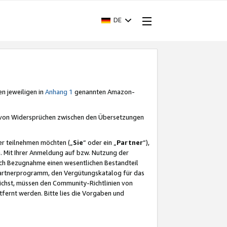
DE
en jeweiligen in
Anhang 1
genannten Amazon-
e von Widersprüchen zwischen den Übersetzungen
er teilnehmen möchten („
Sie
“ oder ein „
Partner
“),
. Mit Ihrer Anmeldung auf bzw. Nutzung der
durch Bezugnahme einen wesentlichen Bestandteil
 Partnerprogramm, den Vergütungskatalog für das
ichst, müssen den Community-Richtlinien von
fernt werden. Bitte lies die Vorgaben und