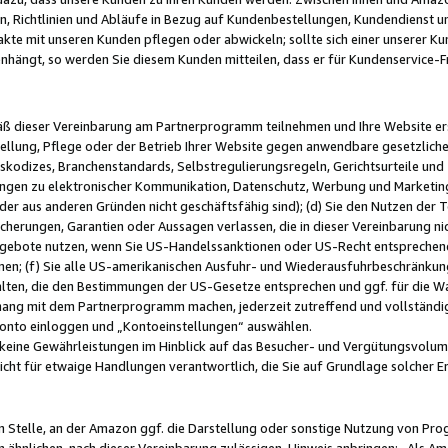
, Richtlinien und Abläufe in Bezug auf Kundenbestellungen, Kundendienst 
kte mit unseren Kunden pflegen oder abwickeln; sollte sich einer unserer Ku
nhängt, so werden Sie diesem Kunden mitteilen, dass er für Kundenservic
emäß dieser Vereinbarung am Partnerprogramm teilnehmen und Ihre Website er
ellung, Pflege oder der Betrieb Ihrer Website gegen anwendbare gesetzlich
skodizes, Branchenstandards, Selbstregulierungsregeln, Gerichtsurteile und 
ngen zu elektronischer Kommunikation, Datenschutz, Werbung und Marketing)
 oder aus anderen Gründen nicht geschäftsfähig sind); (d) Sie den Nutzen de
cherungen, Garantien oder Aussagen verlassen, die in dieser Vereinbarung nich
gebote nutzen, wenn Sie US-Handelssanktionen oder US-Recht entsprechen
men; (f) Sie alle US-amerikanischen Ausfuhr- und Wiederausfuhrbeschränkun
ten, die den Bestimmungen der US-Gesetze entsprechen und ggf. für die Wa
hang mit dem Partnerprogramm machen, jederzeit zutreffend und vollständig 
 Konto einloggen und „Kontoeinstellungen“ auswählen.
keine Gewährleistungen im Hinblick auf das Besucher- und Vergütungsvolu
icht für etwaige Handlungen verantwortlich, die Sie auf Grundlage solcher
en Stelle, an der Amazon ggf. die Darstellung oder sonstige Nutzung von Pr
 ähnlichen, nach dieser Vereinbarung zulässigen, Hinweis anbringen: „Als Ama