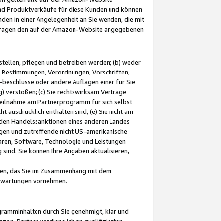
und Produktverkäufe für diese Kunden und können
nden in einer Angelegenheit an Sie wenden, die mit
e-Fragen den auf der Amazon-Website angegebenen
stellen, pflegen und betreiben werden; (b) weder
e Bestimmungen, Verordnungen, Vorschriften,
-beschlüsse oder andere Auflagen einer für Sie
 verstoßen; (c) Sie rechtswirksam Verträge
r Teilnahme am Partnerprogramm für sich selbst
t ausdrücklich enthalten sind; (e) Sie nicht am
den Handelssanktionen eines anderen Landes
gen und zutreffende nicht US-amerikanische
ren, Software, Technologie und Leistungen
sind. Sie können Ihre Angaben aktualisieren,
men, das Sie im Zusammenhang mit dem
 Erwartungen vornehmen.
ogramminhalten durch Sie genehmigt, klar und
zon-Partner verdiene ich an qualifizierten