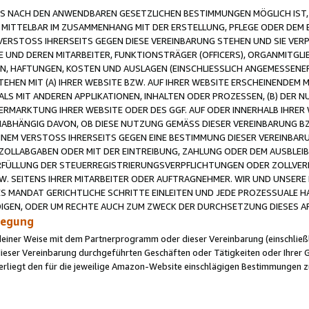
 NACH DEN ANWENDBAREN GESETZLICHEN BESTIMMUNGEN MÖGLICH IST, S
MITTELBAR IM ZUSAMMENHANG MIT DER ERSTELLUNG, PFLEGE ODER DEM BE
ERSTOSS IHRERSEITS GEGEN DIESE VEREINBARUNG STEHEN UND SIE VERP
UND DEREN MITARBEITER, FUNKTIONSTRÄGER (OFFICERS), ORGANMITGLI
N, HAFTUNGEN, KOSTEN UND AUSLAGEN (EINSCHLIESSLICH ANGEMESSENE
HEN MIT (A) IHRER WEBSITE BZW. AUF IHRER WEBSITE ERSCHEINENDEM M
LS MIT ANDEREN APPLIKATIONEN, INHALTEN ODER PROZESSEN, (B) DER 
RMARKTUNG IHRER WEBSITE ODER DES GGF. AUF ODER INNERHALB IHRER W
ABHÄNGIG DAVON, OB DIESE NUTZUNG GEMÄSS DIESER VEREINBARUNG B
EINEM VERSTOSS IHRERSEITS GEGEN EINE BESTIMMUNG DIESER VEREINBARU
D ZOLLABGABEN ODER MIT DER EINTREIBUNG, ZAHLUNG ODER DEM AUSBLEI
FÜLLUNG DER STEUERREGISTRIERUNGSVERPFLICHTUNGEN ODER ZOLLVERPF
W. SEITENS IHRER MITARBEITER ODER AUFTRAGNEHMER. WIR UND UNSERE
ES MANDAT GERICHTLICHE SCHRITTE EINLEITEN UND JEDE PROZESSUALE 
GEN, ODER UM RECHTE AUCH ZUM ZWECK DER DURCHSETZUNG DIESES AR
ilegung
endeiner Weise mit dem Partnerprogramm oder dieser Vereinbarung (einschließl
ieser Vereinbarung durchgeführten Geschäften oder Tätigkeiten oder Ihrer 
iegt den für die jeweilige Amazon-Website einschlägigen Bestimmungen z