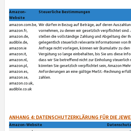
Amazon-
Steuerliche Bestimmungen
Website
amazon.com.be,
Wir dürfen in Bezug auf Beträge, auf deren Auszahlun
amazon.fr,
vornehmen, zu denen wir gesetzlich verpflichtet sind
amazon.de,
stellen die vollständige Zahlung und Abgeltung der 
audible.de,
gelegentlich steuerlich relevante Informationen von I
amazon.ie
Anfrage nicht vorlegen, können wir (kumulativ zu de
amazon.it,
Vergütung so lange einbehalten, bis Sie uns diese Inf
amazon.nl,
dass wir Sie betreffend nicht zur Einholung steuerlich 
amazon.pl,
könnten Sie gesetzlich verpflichtet sein, Amazon Meh
amazon.es,
Anforderungen an eine gültige MwSt.-Rechnung erfüllt
amazon.se,
zahlen.
amazon.co.uk,
audible.co.uk
ANHANG 4: DATENSCHUTZERKLÄRUNG FÜR DIE JEWE
Amazon-Website
Datenschutz