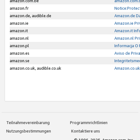
amazon.com.be
amazon.com.b
amazon.fr
Notice:Protec
amazon.de, audible.de
Amazon.de Da
amazon.ie
Amazon.ie Pri
amazon.it
Amazon.it Inf
amazon.nl
Amazon.nl Pri
amazon.pl
Informacja O
amazon.es
Aviso de Priv
amazon.se
Integritetsm
amazon.co.uk, audible.co.uk
Amazon.co.uk 
Teilnahmevereinbarung
Programmrichtlinien
Nutzungsbestimmungen
Kontaktiere uns