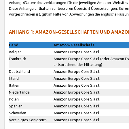
Anhang 4Datenschutzerklärungen für die jeweiligen Amazon-Websites
Diese Anhänge enthalten zur besseren Übersicht Übersetzungen. Sofe
vorgeschrieben ist, gilt im Falle von Abweichungen die englische Fass
ANHANG 1: AMAZON-GESELLSCHAFTEN UND AMAZO
Land
Amazon-Gesellschaft
Belgien
Amazon Europe Core S.à r.l.
Frankreich
Amazon Europe Core S.à r.l.(oder Amazon Fr
entsprechend der Mitteilung)
Deutschland
Amazon Europe Core S.à r.l.
Irland
Amazon Europe Core S.à r.l.
Italien
Amazon Europe Core S.à r.l.
Niederlande
Amazon Europe Core S.à r.l.
Polen
Amazon Europe Core S.à r.l.
Spanien
Amazon Europe Core S.à r.l.
Schweden
Amazon Europe Core S.à r.l.
Vereinigtes Königreich
Amazon Europe Core S.à r.l.