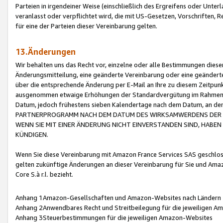
Parteien in irgendeiner Weise (einschließlich des Ergreifens oder Unt
veranlasst oder verpflichtet wird, die mit US-Gesetzen, Vorschriften,
für eine der Parteien dieser Vereinbarung gelten.
13.Änderungen
Wir behalten uns das Recht vor, einzelne oder alle Bestimmungen diese
Änderungsmitteilung, eine geänderte Vereinbarung oder eine geänderte 
über die entsprechende Änderung per E-Mail an Ihre zu diesem Zeitpun
ausgenommen etwaige Erhöhungen der Standardvergütung im Rahmen
Datum, jedoch frühestens sieben Kalendertage nach dem Datum, an de
PARTNERPROGRAMM NACH DEM DATUM DES WIRKSAMWERDENS DER Ä
WENN SIE MIT EINER ÄNDERUNG NICHT EINVERSTANDEN SIND, HABEN S
KÜNDIGEN.
Wenn Sie diese Vereinbarung mit Amazon France Services SAS geschlo
gelten zukünftige Änderungen an dieser Vereinbarung für Sie und Ama
Core S.à r.l. bezieht.
Anhang 1Amazon-Gesellschaften und Amazon-Websites nach Ländern
Anhang 2Anwendbares Recht und Streitbeilegung für die jeweiligen 
Anhang 3Steuerbestimmungen für die jeweiligen Amazon-Websites