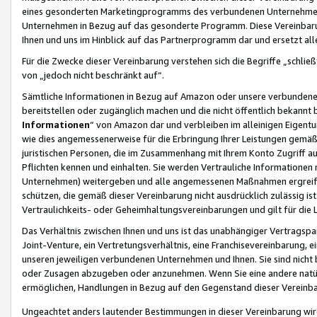
eines gesonderten Marketingprogramms des verbundenen Unternehmens
Unternehmen in Bezug auf das gesonderte Programm. Diese Vereinbarung
Ihnen und uns im Hinblick auf das Partnerprogramm dar und ersetzt al
Für die Zwecke dieser Vereinbarung verstehen sich die Begriffe „schließ
von „jedoch nicht beschränkt auf“.
Sämtliche Informationen in Bezug auf Amazon oder unsere verbunde
bereitstellen oder zugänglich machen und die nicht öffentlich bekannt bz
Informationen
“ von Amazon dar und verbleiben im alleinigen Eigent
wie dies angemessenerweise für die Erbringung Ihrer Leistungen gemäß d
juristischen Personen, die im Zusammenhang mit Ihrem Konto Zugriff au
Pflichten kennen und einhalten. Sie werden Vertrauliche Informationen 
Unternehmen) weitergeben und alle angemessenen Maßnahmen ergreifen
schützen, die gemäß dieser Vereinbarung nicht ausdrücklich zulässig is
Vertraulichkeits- oder Geheimhaltungsvereinbarungen und gilt für die
Das Verhältnis zwischen Ihnen und uns ist das unabhängiger Vertragspa
Joint-Venture, ein Vertretungsverhältnis, eine Franchisevereinbarung, 
unseren jeweiligen verbundenen Unternehmen und Ihnen. Sie sind ni
oder Zusagen abzugeben oder anzunehmen. Wenn Sie eine andere natürli
ermöglichen, Handlungen in Bezug auf den Gegenstand dieser Vereinbar
Ungeachtet anders lautender Bestimmungen in dieser Vereinbarung wird