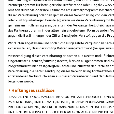
Partnerprogramm für betrügerische, irreführende oder illegale Zwecke
Amazon durch Sie oder Ihre Teilnahme am Partnerprogramm beschädig
dieser Vereinbarung oder den gemäß dieser Vereinbarung von den Vertr
oder künftig unterliegen könnte; (g) wenn wir diese Vereinbarung mit I
gemeinsam mit Ihnen agieren, bereits in der Vergangenheit, gleich aus
das Partnerprogramm in der allgemein angebotenen Form beenden. Vors
gegen die Bestimmungen der Ziffer 5 und jeder Verstoß gegen die Prog
Wir dürfen angefallene und noch nicht ausgezahlte Vergütungen nach 
sicherzustellen, dass der richtige Betrag ausgezahlt wird (beispielsw
Mit Beendigung dieser Vereinbarung erlöschen alle Rechte und Pflichte
eingeräumten Lizenzen/Nutzungsrechte; hiervon ausgenommen sind die in 
Programmrichtlinien festgelegten Rechte und Pflichten der Parteien sow
Vereinbarung, die nach Beendigung dieser Vereinbarung fortbestehen. D
entstandenen Verbindlichkeiten aus dieser Vereinbarung und der Haft
begangen wurde.
7.Haftungsausschlüsse
DAS PARTNERPROGRAMM, DIE AMAZON-WEBSITE, PRODUKTE UND DI
PARTNER-LINKS, LINKFORMATE, INHALTE, DIE ANWENDUNGSPROGR
PRODUKTWERBUNG, UNSERE DOMAIN-NAMEN, MARKEN UND LOGOS S
UNTERNEHMEN (EINSCHLIESSLICH DER AMAZON-MARKEN) UND DIE GE