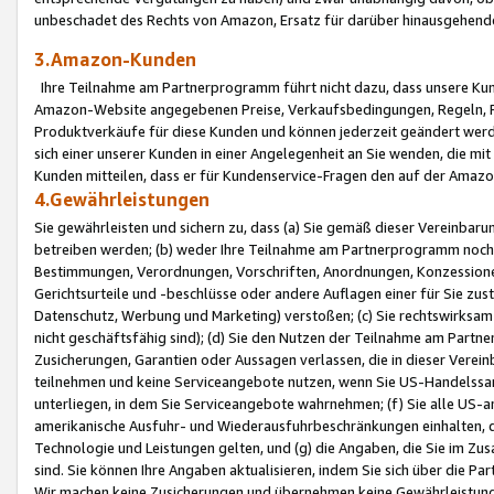
unbeschadet des Rechts von Amazon, Ersatz für darüber hinausgehen
3.Amazon-Kunden
Ihre Teilnahme am Partnerprogramm führt nicht dazu, dass unsere Kun
Amazon-Website angegebenen Preise, Verkaufsbedingungen, Regeln, Ri
Produktverkäufe für diese Kunden und können jederzeit geändert werde
sich einer unserer Kunden in einer Angelegenheit an Sie wenden, die 
Kunden mitteilen, dass er für Kundenservice-Fragen den auf der Ama
4.Gewährleistungen
Sie gewährleisten und sichern zu, dass (a) Sie gemäß dieser Vereinba
betreiben werden; (b) weder Ihre Teilnahme am Partnerprogramm noch d
Bestimmungen, Verordnungen, Vorschriften, Anordnungen, Konzessionen,
Gerichtsurteile und -beschlüsse oder andere Auflagen einer für Sie zu
Datenschutz, Werbung und Marketing) verstoßen; (c) Sie rechtswirksam 
nicht geschäftsfähig sind); (d) Sie den Nutzen der Teilnahme am Partne
Zusicherungen, Garantien oder Aussagen verlassen, die in dieser Verein
teilnehmen und keine Serviceangebote nutzen, wenn Sie US-Handelssa
unterliegen, in dem Sie Serviceangebote wahrnehmen; (f) Sie alle US
amerikanische Ausfuhr- und Wiederausfuhrbeschränkungen einhalten, 
Technologie und Leistungen gelten, und (g) die Angaben, die Sie im 
sind. Sie können Ihre Angaben aktualisieren, indem Sie sich über die 
Wir machen keine Zusicherungen und übernehmen keine Gewährleistun