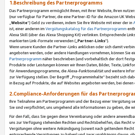
1.Beschreibung des Partnerprogramms
Das Partnerprogramm ermöglicht Ihnen, mit Ihrer Website, Ihren nutzer
(nur verfügbar für Partner, die eine Partner-ID für die Amazon UK We
„
Website
“) Geld zu verdienen, indem Sie Ihre Website mit einer der in
ist, einer anderen im
Vergütungskatalog für das Partnerprogramm
enth
Alexa Skill (über das Alexa Shopping Kit) verlinken. Entsprechende Lin
markierten Link-Formate verwenden („
Partner-Links
“).
Wenn unsere Kunden die Partner-Links anklicken oder sich damit verbi
angeboten werden, oder andere Handlungen vornehmen, können Sie eine
Partnerprogramm
näher beschrieben (und vorbehaltlich der dort festg
Produkte oder Leistungen können wir Ihnen Daten, Bilder, Texte, Linkfo
für Anwendungsprogramme, die Alexa-Funktionalität und weitere Inf
zur Verfügung stellen. Der Begriff „Programminhalte“ bezieht sich dabe
in Bezug auf Produkte, die auf Websites angeboten werden, bei denen 
2.Compliance-Anforderungen für das Partnerprog
Ihre Teilnahme am Partnerprogramm und der Bezug einer Vergütung setz
Sie sind verpflichtet, uns umgehend alle Informationen zu geben, die w
Für den Fall, dass Sie gegen diese Vereinbarung oder andere anwendba
uns zur Verfügung stehenden Rechten und Rechtsbehelfen, das Recht vo
Vergütungen ohne weitere Ankündigung (soweit nach geltendem Recht z
entsprechende Vergütungen zu haben) und zwar unabhängig davon, ob 