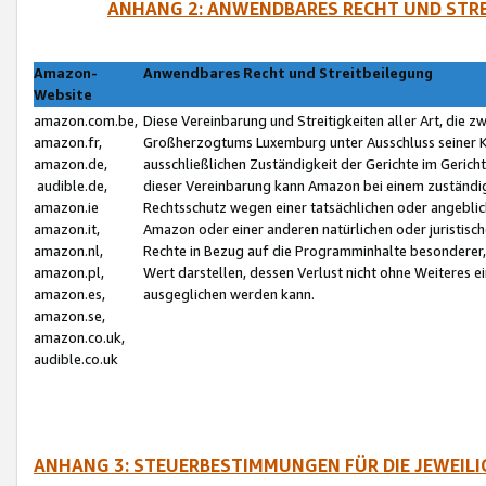
ANHANG 2: ANWENDBARES RECHT UND STRE
Amazon-
Anwendbares Recht und Streitbeilegung
Website
amazon.com.be,
Diese Vereinbarung und Streitigkeiten aller Art, die 
amazon.fr,
Großherzogtums Luxemburg unter Ausschluss seiner Kol
amazon.de,
ausschließlichen Zuständigkeit der Gerichte im Geri
audible.de,
dieser Vereinbarung kann Amazon bei einem zuständig
amazon.ie
Rechtsschutz wegen einer tatsächlichen oder angebli
amazon.it,
Amazon oder einer anderen natürlichen oder juristisc
amazon.nl,
Rechte in Bezug auf die Programminhalte besonderer,
amazon.pl,
Wert darstellen, dessen Verlust nicht ohne Weiteres e
amazon.es,
ausgeglichen werden kann.
amazon.se,
amazon.co.uk,
audible.co.uk
ANHANG 3: STEUERBESTIMMUNGEN FÜR DIE JEWEIL