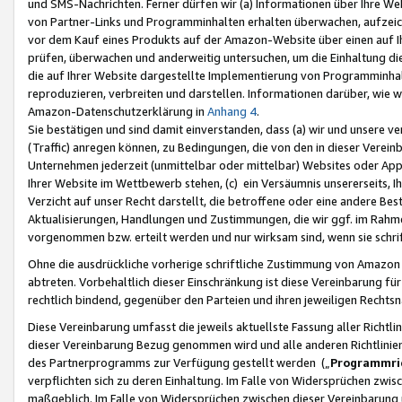
und SMS-Nachrichten. Ferner dürfen wir (a) Informationen über Ihre We
von Partner-Links und Programminhalten erhalten überwachen, aufzei
vor dem Kauf eines Produkts auf der Amazon-Website über einen auf Ih
prüfen, überwachen und anderweitig untersuchen, um die Einhaltung dies
die auf Ihrer Website dargestellte Implementierung von Programminhalt
reproduzieren, verbreiten und darstellen. Informationen darüber, wie w
Amazon-Datenschutzerklärung in
Anhang 4
.
Sie bestätigen und sind damit einverstanden, dass (a) wir und unsere 
(Traffic) anregen können, zu Bedingungen, die von den in dieser Vere
Unternehmen jederzeit (unmittelbar oder mittelbar) Websites oder Appl
Ihrer Website im Wettbewerb stehen, (c) ein Versäumnis unsererseits, I
Verzicht auf unser Recht darstellt, die betroffene oder eine andere B
Aktualisierungen, Handlungen und Zustimmungen, die wir ggf. im Rahme
vorgenommen bzw. erteilt werden und nur wirksam sind, wenn sie schri
Ohne die ausdrückliche vorherige schriftliche Zustimmung von Amazon
abtreten. Vorbehaltlich dieser Einschränkung ist diese Vereinbarung f
rechtlich bindend, gegenüber den Parteien und ihren jeweiligen Rech
Diese Vereinbarung umfasst die jeweils aktuellste Fassung aller Richtli
dieser Vereinbarung Bezug genommen wird und alle anderen Richtlinie
des Partnerprogramms zur Verfügung gestellt werden („
Programmric
verpflichten sich zu deren Einhaltung. Im Falle von Widersprüchen zwi
maßgeblich. Im Falle von Widersprüchen zwischen dieser Vereinbarun