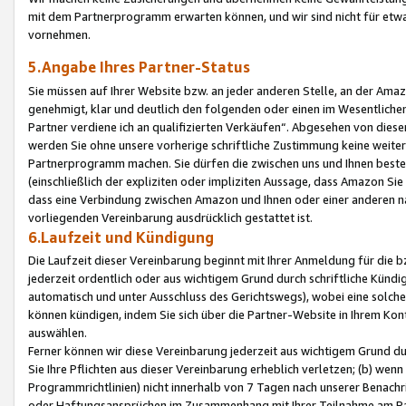
mit dem Partnerprogramm erwarten können, und wir sind nicht für etwa
vornehmen.
5.Angabe Ihres Partner-Status
Sie müssen auf Ihrer Website bzw. an jeder anderen Stelle, an der Am
genehmigt, klar und deutlich den folgenden oder einen im Wesentlichen
Partner verdiene ich an qualifizierten Verkäufen“. Abgesehen von die
werden Sie ohne unsere vorherige schriftliche Zustimmung keine weite
Partnerprogramm machen. Sie dürfen die zwischen uns und Ihnen best
(einschließlich der expliziten oder impliziten Aussage, dass Amazon Si
dass eine Verbindung zwischen Amazon und Ihnen oder einer anderen natü
vorliegenden Vereinbarung ausdrücklich gestattet ist.
6.Laufzeit und Kündigung
Die Laufzeit dieser Vereinbarung beginnt mit Ihrer Anmeldung für die 
jederzeit ordentlich oder aus wichtigem Grund durch schriftliche Kündi
automatisch und unter Ausschluss des Gerichtswegs), wobei eine solch
können kündigen, indem Sie sich über die Partner-Website in Ihrem Ko
auswählen.
Ferner können wir diese Vereinbarung jederzeit aus wichtigem Grund dur
Sie Ihre Pflichten aus dieser Vereinbarung erheblich verletzen; (b) wen
Programmrichtlinien) nicht innerhalb von 7 Tagen nach unserer Benachr
oder Haftungsansprüchen im Zusammenhang mit Ihrer Teilnahme am Pa