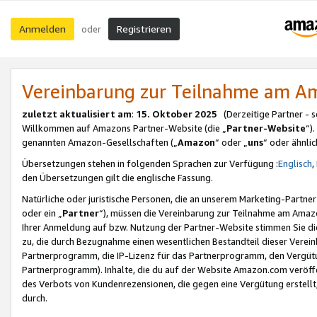
Anmelden
Registrieren
oder
Vereinbarung zur Teilnahme am 
zuletzt aktualisiert am
:
15. Oktober 2025
(Derzeitige Partner - 
Willkommen auf Amazons Partner-Website (die „
Partner-Website
“)
genannten Amazon-Gesellschaften („
Amazon
“ oder „
uns
“ oder ähnli
Übersetzungen stehen in folgenden Sprachen zur Verfügung :
Englisch
,
den Übersetzungen gilt die englische Fassung.
Natürliche oder juristische Personen, die an unserem Marketing-Partn
oder ein „
Partner
“), müssen die Vereinbarung zur Teilnahme am Ama
Ihrer Anmeldung auf bzw. Nutzung der Partner-Website stimmen Sie die
zu, die durch Bezugnahme einen wesentlichen Bestandteil dieser Verei
Partnerprogramm, die IP-Lizenz für das Partnerprogramm, den Vergütu
Partnerprogramm). Inhalte, die du auf der Website Amazon.com veröffe
des Verbots von Kundenrezensionen, die gegen eine Vergütung erstellt, 
durch.