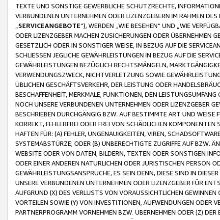
TEXTE UND SONSTIGE GEWERBLICHE SCHUTZRECHTE, INFORMATIONE
VERBUNDENEN UNTERNEHMEN ODER LIZENZGEBERN IM RAHMEN DES
„
SERVICEANGEBOTE
“), WERDEN „WIE BESEHEN“ UND „WIE VERFÜ
ODER LIZENZGEBER MACHEN ZUSICHERUNGEN ODER ÜBERNEHMEN GEW
GESETZLICH ODER IN SONSTIGER WEISE, IN BEZUG AUF DIE SERVI
SCHLIESSEN JEGLICHE GEWÄHRLEISTUNGEN IN BEZUG AUF DIE SERVI
GEWÄHRLEISTUNGEN BEZÜGLICH RECHTSMÄNGELN, MARKTGÄNGIGKEIT
VERWENDUNGSZWECK, NICHTVERLETZUNG SOWIE GEWÄHRLEISTUNGEN 
ÜBLICHEN GESCHÄFTSVERKEHR, DER LEISTUNG ODER HANDELSBRÄUCH
BESCHAFFENHEIT, MERKMALE, FUNKTIONEN, DEN LEISTUNGSUMFANG 
NOCH UNSERE VERBUNDENEN UNTERNEHMEN ODER LIZENZGEBER GEWÄ
BESCHRIEBEN DURCHGÄNGIG BZW. AUF BESTIMMTE ART UND WEISE
KORREKT, FEHLERFREI ODER FREI VON SCHÄDLICHEN KOMPONENTEN
HAFTEN FÜR: (A) FEHLER, UNGENAUIGKEITEN, VIREN, SCHADSOFTW
SYSTEMABSTÜRZE; ODER (B) UNBERECHTIGTE ZUGRIFFE AUF BZW. 
WEBSITE ODER VON DATEN, BILDERN, TEXTEN ODER SONSTIGEN INF
ODER EINER ANDEREN NATÜRLICHEN ODER JURISTISCHEN PERSON OD
GEWÄHRLEISTUNGSANSPRÜCHE, ES SEIN DENN, DIESE SIND IN DIES
UNSERE VERBUNDENEN UNTERNEHMEN ODER LIZENZGEBER FÜR EN
AUFGRUND (X) DES VERLUSTS VON VORAUSSICHTLICHEN GEWINNEN
VORTEILEN SOWIE (Y) VON INVESTITIONEN, AUFWENDUNGEN ODER VE
PARTNERPROGRAMM VORNEHMEN BZW. ÜBERNEHMEN ODER (Z) DER 