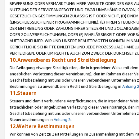
BEWERBUNG ODER VERMARKTUNG IHRER WEBSITE ODER DES GGF. AUF 
NUTZUNG DER SERVICEANGEBOTE UND ZWAR UNABHÄNGIG DAVON, O
GESETZLICHEN BESTIMMUNGEN ZULÄSSIG IST ODER NICHT, (D) EINE
(EINSCHLIESSLICH EINER PROGRAMMRICHTLINIE), (E) IHREN STEUER
DER EINTREIBUNG ODER ZAHLUNG IHRER STEUERN UND ZOLLABGAB
ODER ZOLLVERPFLICHTUNGEN, ODER (F) FAHRLÄSSIGKEIT ODER VORS
AUFTRAGNEHMER. WIR UND UNSERE BEAUFTRAGTEN KÖNNEN IM NAME
GERICHTLICHE SCHRITTE EINLEITEN UND JEDE PROZESSUALE HAND
VERTEIDIGEN, ODER UM RECHTE AUCH ZUM ZWECK DER DURCHSETZU
10.Anwendbares Recht und Streitbeilegung
Die Beilegung etwaiger Streitigkeiten, die in irgendeiner Weise mit de
angeblichen Verletzung dieser Vereinbarung), den im Rahmen dieser Ve
Geschäftsbeziehung mit uns oder unseren verbundenen Unternehmen zu
Bestimmungen zu anwendbarem Recht und Streitbeilegung in
Anhang 
11.Steuern
Steuern und damit verbundene Verpflichtungen, die in irgendeiner Wei
tatsächlichen oder angeblichen Verletzung dieser Vereinbarung), den 
Geschäftsbeziehung mit uns oder unseren verbundenen Unternehmen z
Steuerbestimmungen in
Anhang 3
.
12.Weitere Bestimmungen
Wir können von Zeit zu Zeit Mitteilungen im Zusammenhang mit dem Par