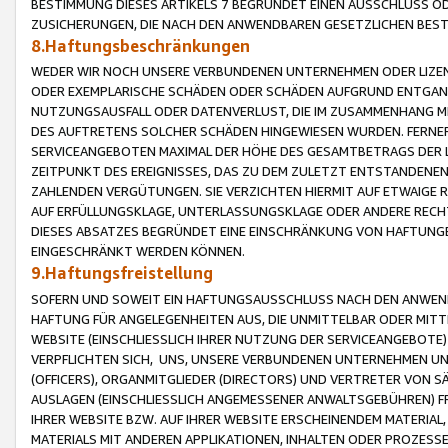
BESTIMMUNG DIESES ARTIKELS 7 BEGRÜNDET EINEN AUSSCHLUSS 
ZUSICHERUNGEN, DIE NACH DEN ANWENDBAREN GESETZLICHEN BE
8.Haftungsbeschränkungen
WEDER WIR NOCH UNSERE VERBUNDENEN UNTERNEHMEN ODER LIZEN
ODER EXEMPLARISCHE SCHÄDEN ODER SCHÄDEN AUFGRUND ENTGANG
NUTZUNGSAUSFALL ODER DATENVERLUST, DIE IM ZUSAMMENHANG MI
DES AUFTRETENS SOLCHER SCHÄDEN HINGEWIESEN WURDEN. FERN
SERVICEANGEBOTEN MAXIMAL DER HÖHE DES GESAMTBETRAGS DER 
ZEITPUNKT DES EREIGNISSES, DAS ZU DEM ZULETZT ENTSTANDENE
ZAHLENDEN VERGÜTUNGEN. SIE VERZICHTEN HIERMIT AUF ETWAIGE 
AUF ERFÜLLUNGSKLAGE, UNTERLASSUNGSKLAGE ODER ANDERE RECHT
DIESES ABSATZES BEGRÜNDET EINE EINSCHRÄNKUNG VON HAFTUNG
EINGESCHRÄNKT WERDEN KÖNNEN.
9.Haftungsfreistellung
SOFERN UND SOWEIT EIN HAFTUNGSAUSSCHLUSS NACH DEN ANWENDB
HAFTUNG FÜR ANGELEGENHEITEN AUS, DIE UNMITTELBAR ODER MITT
WEBSITE (EINSCHLIESSLICH IHRER NUTZUNG DER SERVICEANGEBOTE)
VERPFLICHTEN SICH, UNS, UNSERE VERBUNDENEN UNTERNEHMEN UN
(OFFICERS), ORGANMITGLIEDER (DIRECTORS) UND VERTRETER VON 
AUSLAGEN (EINSCHLIESSLICH ANGEMESSENER ANWALTSGEBÜHREN) FR
IHRER WEBSITE BZW. AUF IHRER WEBSITE ERSCHEINENDEM MATERIAL
MATERIALS MIT ANDEREN APPLIKATIONEN, INHALTEN ODER PROZESSE