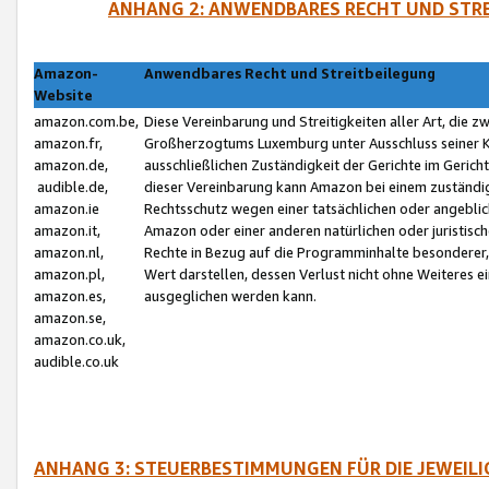
ANHANG 2: ANWENDBARES RECHT UND STRE
Amazon-
Anwendbares Recht und Streitbeilegung
Website
amazon.com.be,
Diese Vereinbarung und Streitigkeiten aller Art, die 
amazon.fr,
Großherzogtums Luxemburg unter Ausschluss seiner Kol
amazon.de,
ausschließlichen Zuständigkeit der Gerichte im Geri
audible.de,
dieser Vereinbarung kann Amazon bei einem zuständig
amazon.ie
Rechtsschutz wegen einer tatsächlichen oder angebli
amazon.it,
Amazon oder einer anderen natürlichen oder juristisc
amazon.nl,
Rechte in Bezug auf die Programminhalte besonderer,
amazon.pl,
Wert darstellen, dessen Verlust nicht ohne Weiteres e
amazon.es,
ausgeglichen werden kann.
amazon.se,
amazon.co.uk,
audible.co.uk
ANHANG 3: STEUERBESTIMMUNGEN FÜR DIE JEWEIL