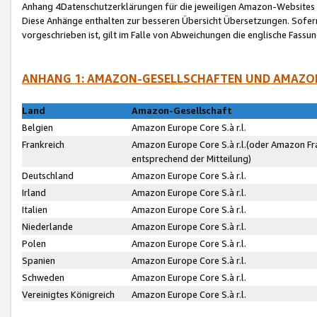
Anhang 4Datenschutzerklärungen für die jeweiligen Amazon-Websites
Diese Anhänge enthalten zur besseren Übersicht Übersetzungen. Sofe
vorgeschrieben ist, gilt im Falle von Abweichungen die englische Fass
ANHANG 1: AMAZON-GESELLSCHAFTEN UND AMAZO
Land
Amazon-Gesellschaft
Belgien
Amazon Europe Core S.à r.l.
Frankreich
Amazon Europe Core S.à r.l.(oder Amazon Fr
entsprechend der Mitteilung)
Deutschland
Amazon Europe Core S.à r.l.
Irland
Amazon Europe Core S.à r.l.
Italien
Amazon Europe Core S.à r.l.
Niederlande
Amazon Europe Core S.à r.l.
Polen
Amazon Europe Core S.à r.l.
Spanien
Amazon Europe Core S.à r.l.
Schweden
Amazon Europe Core S.à r.l.
Vereinigtes Königreich
Amazon Europe Core S.à r.l.