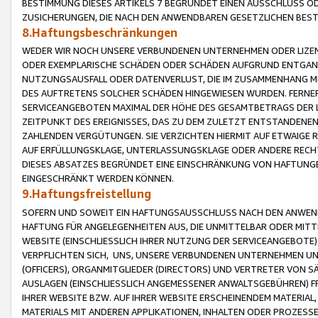
BESTIMMUNG DIESES ARTIKELS 7 BEGRÜNDET EINEN AUSSCHLUSS 
ZUSICHERUNGEN, DIE NACH DEN ANWENDBAREN GESETZLICHEN BE
8.Haftungsbeschränkungen
WEDER WIR NOCH UNSERE VERBUNDENEN UNTERNEHMEN ODER LIZEN
ODER EXEMPLARISCHE SCHÄDEN ODER SCHÄDEN AUFGRUND ENTGANG
NUTZUNGSAUSFALL ODER DATENVERLUST, DIE IM ZUSAMMENHANG MI
DES AUFTRETENS SOLCHER SCHÄDEN HINGEWIESEN WURDEN. FERN
SERVICEANGEBOTEN MAXIMAL DER HÖHE DES GESAMTBETRAGS DER 
ZEITPUNKT DES EREIGNISSES, DAS ZU DEM ZULETZT ENTSTANDENE
ZAHLENDEN VERGÜTUNGEN. SIE VERZICHTEN HIERMIT AUF ETWAIGE 
AUF ERFÜLLUNGSKLAGE, UNTERLASSUNGSKLAGE ODER ANDERE RECHT
DIESES ABSATZES BEGRÜNDET EINE EINSCHRÄNKUNG VON HAFTUNG
EINGESCHRÄNKT WERDEN KÖNNEN.
9.Haftungsfreistellung
SOFERN UND SOWEIT EIN HAFTUNGSAUSSCHLUSS NACH DEN ANWENDB
HAFTUNG FÜR ANGELEGENHEITEN AUS, DIE UNMITTELBAR ODER MITT
WEBSITE (EINSCHLIESSLICH IHRER NUTZUNG DER SERVICEANGEBOTE)
VERPFLICHTEN SICH, UNS, UNSERE VERBUNDENEN UNTERNEHMEN UN
(OFFICERS), ORGANMITGLIEDER (DIRECTORS) UND VERTRETER VON 
AUSLAGEN (EINSCHLIESSLICH ANGEMESSENER ANWALTSGEBÜHREN) FR
IHRER WEBSITE BZW. AUF IHRER WEBSITE ERSCHEINENDEM MATERIAL
MATERIALS MIT ANDEREN APPLIKATIONEN, INHALTEN ODER PROZESSE