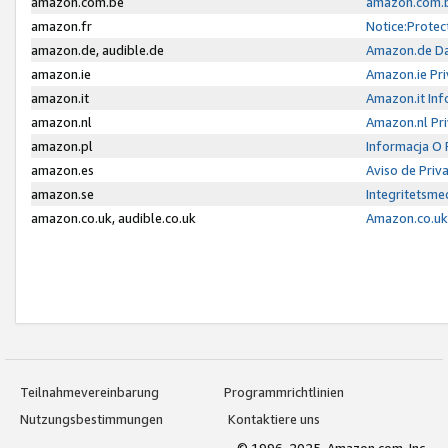
amazon.com.be
amazon.com.b
amazon.fr
Notice:Protec
amazon.de, audible.de
Amazon.de Da
amazon.ie
Amazon.ie Pri
amazon.it
Amazon.it Inf
amazon.nl
Amazon.nl Pri
amazon.pl
Informacja O
amazon.es
Aviso de Priv
amazon.se
Integritetsm
amazon.co.uk, audible.co.uk
Amazon.co.uk 
Teilnahmevereinbarung
Programmrichtlinien
Nutzungsbestimmungen
Kontaktiere uns