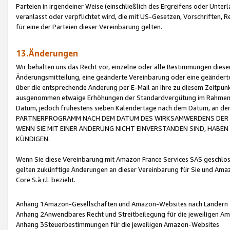
Parteien in irgendeiner Weise (einschließlich des Ergreifens oder Unt
veranlasst oder verpflichtet wird, die mit US-Gesetzen, Vorschriften,
für eine der Parteien dieser Vereinbarung gelten.
13.Änderungen
Wir behalten uns das Recht vor, einzelne oder alle Bestimmungen diese
Änderungsmitteilung, eine geänderte Vereinbarung oder eine geänderte 
über die entsprechende Änderung per E-Mail an Ihre zu diesem Zeitpun
ausgenommen etwaige Erhöhungen der Standardvergütung im Rahmen
Datum, jedoch frühestens sieben Kalendertage nach dem Datum, an de
PARTNERPROGRAMM NACH DEM DATUM DES WIRKSAMWERDENS DER Ä
WENN SIE MIT EINER ÄNDERUNG NICHT EINVERSTANDEN SIND, HABEN S
KÜNDIGEN.
Wenn Sie diese Vereinbarung mit Amazon France Services SAS geschlo
gelten zukünftige Änderungen an dieser Vereinbarung für Sie und Ama
Core S.à r.l. bezieht.
Anhang 1Amazon-Gesellschaften und Amazon-Websites nach Ländern
Anhang 2Anwendbares Recht und Streitbeilegung für die jeweiligen 
Anhang 3Steuerbestimmungen für die jeweiligen Amazon-Websites