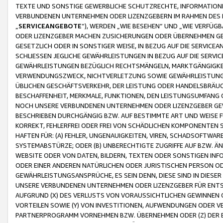
TEXTE UND SONSTIGE GEWERBLICHE SCHUTZRECHTE, INFORMATIONE
VERBUNDENEN UNTERNEHMEN ODER LIZENZGEBERN IM RAHMEN DES
„
SERVICEANGEBOTE
“), WERDEN „WIE BESEHEN“ UND „WIE VERFÜ
ODER LIZENZGEBER MACHEN ZUSICHERUNGEN ODER ÜBERNEHMEN GEW
GESETZLICH ODER IN SONSTIGER WEISE, IN BEZUG AUF DIE SERVI
SCHLIESSEN JEGLICHE GEWÄHRLEISTUNGEN IN BEZUG AUF DIE SERVI
GEWÄHRLEISTUNGEN BEZÜGLICH RECHTSMÄNGELN, MARKTGÄNGIGKEIT
VERWENDUNGSZWECK, NICHTVERLETZUNG SOWIE GEWÄHRLEISTUNGEN 
ÜBLICHEN GESCHÄFTSVERKEHR, DER LEISTUNG ODER HANDELSBRÄUCH
BESCHAFFENHEIT, MERKMALE, FUNKTIONEN, DEN LEISTUNGSUMFANG 
NOCH UNSERE VERBUNDENEN UNTERNEHMEN ODER LIZENZGEBER GEWÄ
BESCHRIEBEN DURCHGÄNGIG BZW. AUF BESTIMMTE ART UND WEISE
KORREKT, FEHLERFREI ODER FREI VON SCHÄDLICHEN KOMPONENTEN
HAFTEN FÜR: (A) FEHLER, UNGENAUIGKEITEN, VIREN, SCHADSOFTW
SYSTEMABSTÜRZE; ODER (B) UNBERECHTIGTE ZUGRIFFE AUF BZW. 
WEBSITE ODER VON DATEN, BILDERN, TEXTEN ODER SONSTIGEN INF
ODER EINER ANDEREN NATÜRLICHEN ODER JURISTISCHEN PERSON OD
GEWÄHRLEISTUNGSANSPRÜCHE, ES SEIN DENN, DIESE SIND IN DIES
UNSERE VERBUNDENEN UNTERNEHMEN ODER LIZENZGEBER FÜR EN
AUFGRUND (X) DES VERLUSTS VON VORAUSSICHTLICHEN GEWINNEN
VORTEILEN SOWIE (Y) VON INVESTITIONEN, AUFWENDUNGEN ODER VE
PARTNERPROGRAMM VORNEHMEN BZW. ÜBERNEHMEN ODER (Z) DER 