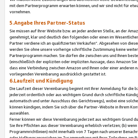
mit dem Partnerprogramm erwarten können, und wir sind nicht für etwa
vornehmen.
5.Angabe Ihres Partner-Status
Sie müssen auf Ihrer Website bzw. an jeder anderen Stelle, an der Am
genehmigt, klar und deutlich den folgenden oder einen im Wesentlichen
Partner verdiene ich an qualifizierten Verkäufen“. Abgesehen von die
werden Sie ohne unsere vorherige schriftliche Zustimmung keine weite
Partnerprogramm machen. Sie dürfen die zwischen uns und Ihnen best
(einschließlich der expliziten oder impliziten Aussage, dass Amazon Si
dass eine Verbindung zwischen Amazon und Ihnen oder einer anderen natü
vorliegenden Vereinbarung ausdrücklich gestattet ist.
6.Laufzeit und Kündigung
Die Laufzeit dieser Vereinbarung beginnt mit Ihrer Anmeldung für die 
jederzeit ordentlich oder aus wichtigem Grund durch schriftliche Kündi
automatisch und unter Ausschluss des Gerichtswegs), wobei eine solch
können kündigen, indem Sie sich über die Partner-Website in Ihrem Ko
auswählen.
Ferner können wir diese Vereinbarung jederzeit aus wichtigem Grund dur
Sie Ihre Pflichten aus dieser Vereinbarung erheblich verletzen; (b) wen
Programmrichtlinien) nicht innerhalb von 7 Tagen nach unserer Benachr
oder Haftungsansprüchen im Zusammenhang mit Ihrer Teilnahme am Pa