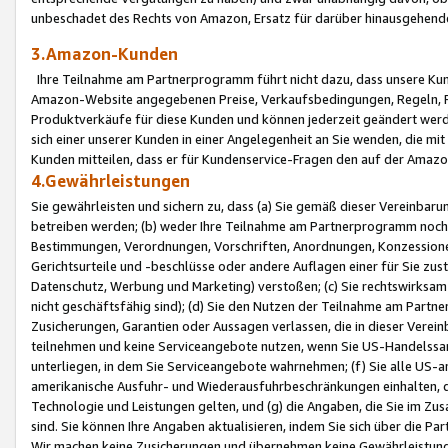
unbeschadet des Rechts von Amazon, Ersatz für darüber hinausgehen
3.Amazon-Kunden
Ihre Teilnahme am Partnerprogramm führt nicht dazu, dass unsere Kun
Amazon-Website angegebenen Preise, Verkaufsbedingungen, Regeln, Ri
Produktverkäufe für diese Kunden und können jederzeit geändert werde
sich einer unserer Kunden in einer Angelegenheit an Sie wenden, die 
Kunden mitteilen, dass er für Kundenservice-Fragen den auf der Ama
4.Gewährleistungen
Sie gewährleisten und sichern zu, dass (a) Sie gemäß dieser Vereinba
betreiben werden; (b) weder Ihre Teilnahme am Partnerprogramm noch d
Bestimmungen, Verordnungen, Vorschriften, Anordnungen, Konzessionen,
Gerichtsurteile und -beschlüsse oder andere Auflagen einer für Sie zu
Datenschutz, Werbung und Marketing) verstoßen; (c) Sie rechtswirksam 
nicht geschäftsfähig sind); (d) Sie den Nutzen der Teilnahme am Partne
Zusicherungen, Garantien oder Aussagen verlassen, die in dieser Verein
teilnehmen und keine Serviceangebote nutzen, wenn Sie US-Handelssa
unterliegen, in dem Sie Serviceangebote wahrnehmen; (f) Sie alle US
amerikanische Ausfuhr- und Wiederausfuhrbeschränkungen einhalten, 
Technologie und Leistungen gelten, und (g) die Angaben, die Sie im 
sind. Sie können Ihre Angaben aktualisieren, indem Sie sich über die 
Wir machen keine Zusicherungen und übernehmen keine Gewährleistun