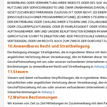
BEWERBUNG ODER VERMARKTUNG IHRER WEBSITE ODER DES GGF. AUF 
NUTZUNG DER SERVICEANGEBOTE UND ZWAR UNABHÄNGIG DAVON, O
GESETZLICHEN BESTIMMUNGEN ZULÄSSIG IST ODER NICHT, (D) EINE
(EINSCHLIESSLICH EINER PROGRAMMRICHTLINIE), (E) IHREN STEUER
DER EINTREIBUNG ODER ZAHLUNG IHRER STEUERN UND ZOLLABGAB
ODER ZOLLVERPFLICHTUNGEN, ODER (F) FAHRLÄSSIGKEIT ODER VORS
AUFTRAGNEHMER. WIR UND UNSERE BEAUFTRAGTEN KÖNNEN IM NAME
GERICHTLICHE SCHRITTE EINLEITEN UND JEDE PROZESSUALE HAND
VERTEIDIGEN, ODER UM RECHTE AUCH ZUM ZWECK DER DURCHSETZU
10.Anwendbares Recht und Streitbeilegung
Die Beilegung etwaiger Streitigkeiten, die in irgendeiner Weise mit de
angeblichen Verletzung dieser Vereinbarung), den im Rahmen dieser Ve
Geschäftsbeziehung mit uns oder unseren verbundenen Unternehmen zu
Bestimmungen zu anwendbarem Recht und Streitbeilegung in
Anhang 
11.Steuern
Steuern und damit verbundene Verpflichtungen, die in irgendeiner Wei
tatsächlichen oder angeblichen Verletzung dieser Vereinbarung), den 
Geschäftsbeziehung mit uns oder unseren verbundenen Unternehmen z
Steuerbestimmungen in
Anhang 3
.
12.Weitere Bestimmungen
Wir können von Zeit zu Zeit Mitteilungen im Zusammenhang mit dem Par