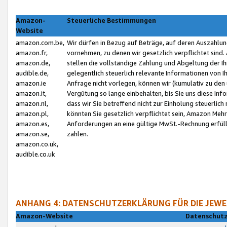
Amazon-
Steuerliche Bestimmungen
Website
amazon.com.be,
Wir dürfen in Bezug auf Beträge, auf deren Auszahlun
amazon.fr,
vornehmen, zu denen wir gesetzlich verpflichtet sind
amazon.de,
stellen die vollständige Zahlung und Abgeltung der 
audible.de,
gelegentlich steuerlich relevante Informationen von I
amazon.ie
Anfrage nicht vorlegen, können wir (kumulativ zu de
amazon.it,
Vergütung so lange einbehalten, bis Sie uns diese Inf
amazon.nl,
dass wir Sie betreffend nicht zur Einholung steuerlich 
amazon.pl,
könnten Sie gesetzlich verpflichtet sein, Amazon Meh
amazon.es,
Anforderungen an eine gültige MwSt.-Rechnung erfüllt
amazon.se,
zahlen.
amazon.co.uk,
audible.co.uk
ANHANG 4: DATENSCHUTZERKLÄRUNG FÜR DIE JEWE
Amazon-Website
Datenschutz