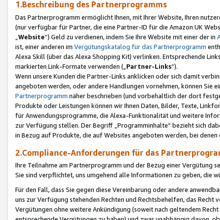
1.Beschreibung des Partnerprogramms
Das Partnerprogramm ermöglicht Ihnen, mit Ihrer Website, Ihren nutzer
(nur verfügbar für Partner, die eine Partner-ID für die Amazon UK We
„
Website
“) Geld zu verdienen, indem Sie Ihre Website mit einer der in
ist, einer anderen im
Vergütungskatalog für das Partnerprogramm
enth
Alexa Skill (über das Alexa Shopping Kit) verlinken. Entsprechende Lin
markierten Link-Formate verwenden („
Partner-Links
“).
Wenn unsere Kunden die Partner-Links anklicken oder sich damit verbi
angeboten werden, oder andere Handlungen vornehmen, können Sie eine
Partnerprogramm
näher beschrieben (und vorbehaltlich der dort festg
Produkte oder Leistungen können wir Ihnen Daten, Bilder, Texte, Linkfo
für Anwendungsprogramme, die Alexa-Funktionalität und weitere Inf
zur Verfügung stellen. Der Begriff „Programminhalte“ bezieht sich dabe
in Bezug auf Produkte, die auf Websites angeboten werden, bei denen 
2.Compliance-Anforderungen für das Partnerprog
Ihre Teilnahme am Partnerprogramm und der Bezug einer Vergütung setz
Sie sind verpflichtet, uns umgehend alle Informationen zu geben, die w
Für den Fall, dass Sie gegen diese Vereinbarung oder andere anwendba
uns zur Verfügung stehenden Rechten und Rechtsbehelfen, das Recht vo
Vergütungen ohne weitere Ankündigung (soweit nach geltendem Recht z
entsprechende Vergütungen zu haben) und zwar unabhängig davon, ob 