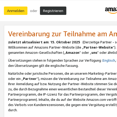
Anmelden
Registrieren
oder
Vereinbarung zur Teilnahme am 
zuletzt aktualisiert am
:
15. Oktober 2025
(Derzeitige Partner - 
Willkommen auf Amazons Partner-Website (die „
Partner-Website
“)
genannten Amazon-Gesellschaften („
Amazon
“ oder „
uns
“ oder ähnli
Übersetzungen stehen in folgenden Sprachen zur Verfügung :
Englisch
,
den Übersetzungen gilt die englische Fassung.
Natürliche oder juristische Personen, die an unserem Marketing-Partn
oder ein „
Partner
“), müssen die Vereinbarung zur Teilnahme am Ama
Ihrer Anmeldung auf bzw. Nutzung der Partner-Website stimmen Sie die
zu, die durch Bezugnahme einen wesentlichen Bestandteil dieser Verei
Partnerprogramm, die IP-Lizenz für das Partnerprogramm, den Vergütu
Partnerprogramm). Inhalte, die du auf der Website Amazon.com veröffe
des Verbots von Kundenrezensionen, die gegen eine Vergütung erstellt, 
durch.