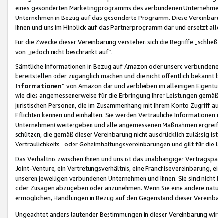
eines gesonderten Marketingprogramms des verbundenen Unternehmens
Unternehmen in Bezug auf das gesonderte Programm. Diese Vereinbarung
Ihnen und uns im Hinblick auf das Partnerprogramm dar und ersetzt al
Für die Zwecke dieser Vereinbarung verstehen sich die Begriffe „schließ
von „jedoch nicht beschränkt auf“.
Sämtliche Informationen in Bezug auf Amazon oder unsere verbunde
bereitstellen oder zugänglich machen und die nicht öffentlich bekannt bz
Informationen
“ von Amazon dar und verbleiben im alleinigen Eigent
wie dies angemessenerweise für die Erbringung Ihrer Leistungen gemäß d
juristischen Personen, die im Zusammenhang mit Ihrem Konto Zugriff au
Pflichten kennen und einhalten. Sie werden Vertrauliche Informationen 
Unternehmen) weitergeben und alle angemessenen Maßnahmen ergreifen
schützen, die gemäß dieser Vereinbarung nicht ausdrücklich zulässig is
Vertraulichkeits- oder Geheimhaltungsvereinbarungen und gilt für die
Das Verhältnis zwischen Ihnen und uns ist das unabhängiger Vertragspa
Joint-Venture, ein Vertretungsverhältnis, eine Franchisevereinbarung, 
unseren jeweiligen verbundenen Unternehmen und Ihnen. Sie sind ni
oder Zusagen abzugeben oder anzunehmen. Wenn Sie eine andere natürli
ermöglichen, Handlungen in Bezug auf den Gegenstand dieser Vereinbar
Ungeachtet anders lautender Bestimmungen in dieser Vereinbarung wird