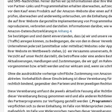
und SMS-Nachrichten. Ferner dürfen wir (a) Informationen über Ihre We
von Partner-Links und Programminhalten erhalten überwachen, aufzei
vor dem Kauf eines Produkts auf der Amazon-Website über einen auf Ih
prüfen, überwachen und anderweitig untersuchen, um die Einhaltung dies
die auf Ihrer Website dargestellte Implementierung von Programminhalt
reproduzieren, verbreiten und darstellen. Informationen darüber, wie w
Amazon-Datenschutzerklärung in
Anhang 4
.
Sie bestätigen und sind damit einverstanden, dass (a) wir und unsere 
(Traffic) anregen können, zu Bedingungen, die von den in dieser Vere
Unternehmen jederzeit (unmittelbar oder mittelbar) Websites oder Appl
Ihrer Website im Wettbewerb stehen, (c) ein Versäumnis unsererseits, I
Verzicht auf unser Recht darstellt, die betroffene oder eine andere B
Aktualisierungen, Handlungen und Zustimmungen, die wir ggf. im Rahme
vorgenommen bzw. erteilt werden und nur wirksam sind, wenn sie schri
Ohne die ausdrückliche vorherige schriftliche Zustimmung von Amazon
abtreten. Vorbehaltlich dieser Einschränkung ist diese Vereinbarung f
rechtlich bindend, gegenüber den Parteien und ihren jeweiligen Rech
Diese Vereinbarung umfasst die jeweils aktuellste Fassung aller Richtli
dieser Vereinbarung Bezug genommen wird und alle anderen Richtlinie
des Partnerprogramms zur Verfügung gestellt werden („
Programmric
verpflichten sich zu deren Einhaltung. Im Falle von Widersprüchen zwi
maßgeblich. Im Falle von Widersprüchen zwischen dieser Vereinbarun