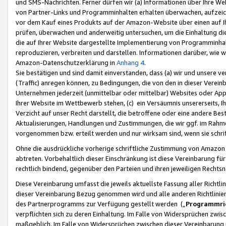
und SMS-Nachrichten. Ferner dürfen wir (a) Informationen über Ihre We
von Partner-Links und Programminhalten erhalten überwachen, aufzei
vor dem Kauf eines Produkts auf der Amazon-Website über einen auf Ih
prüfen, überwachen und anderweitig untersuchen, um die Einhaltung dies
die auf Ihrer Website dargestellte Implementierung von Programminhalt
reproduzieren, verbreiten und darstellen. Informationen darüber, wie w
Amazon-Datenschutzerklärung in
Anhang 4
.
Sie bestätigen und sind damit einverstanden, dass (a) wir und unsere 
(Traffic) anregen können, zu Bedingungen, die von den in dieser Vere
Unternehmen jederzeit (unmittelbar oder mittelbar) Websites oder Appl
Ihrer Website im Wettbewerb stehen, (c) ein Versäumnis unsererseits, I
Verzicht auf unser Recht darstellt, die betroffene oder eine andere B
Aktualisierungen, Handlungen und Zustimmungen, die wir ggf. im Rahme
vorgenommen bzw. erteilt werden und nur wirksam sind, wenn sie schri
Ohne die ausdrückliche vorherige schriftliche Zustimmung von Amazon
abtreten. Vorbehaltlich dieser Einschränkung ist diese Vereinbarung f
rechtlich bindend, gegenüber den Parteien und ihren jeweiligen Rech
Diese Vereinbarung umfasst die jeweils aktuellste Fassung aller Richtli
dieser Vereinbarung Bezug genommen wird und alle anderen Richtlinie
des Partnerprogramms zur Verfügung gestellt werden („
Programmric
verpflichten sich zu deren Einhaltung. Im Falle von Widersprüchen zwi
maßgeblich. Im Falle von Widersprüchen zwischen dieser Vereinbarun