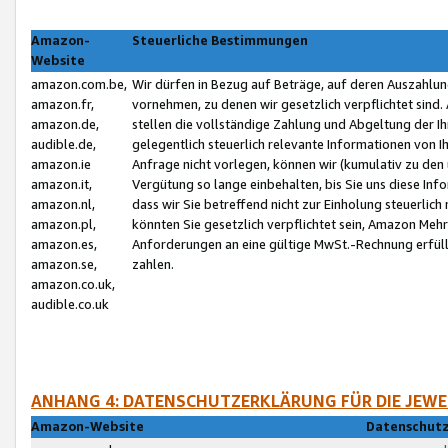
Amazon-
Steuerliche Bestimmungen
Website
amazon.com.be,
Wir dürfen in Bezug auf Beträge, auf deren Auszahlun
amazon.fr,
vornehmen, zu denen wir gesetzlich verpflichtet sind
amazon.de,
stellen die vollständige Zahlung und Abgeltung der 
audible.de,
gelegentlich steuerlich relevante Informationen von I
amazon.ie
Anfrage nicht vorlegen, können wir (kumulativ zu de
amazon.it,
Vergütung so lange einbehalten, bis Sie uns diese Inf
amazon.nl,
dass wir Sie betreffend nicht zur Einholung steuerlich 
amazon.pl,
könnten Sie gesetzlich verpflichtet sein, Amazon Meh
amazon.es,
Anforderungen an eine gültige MwSt.-Rechnung erfüllt
amazon.se,
zahlen.
amazon.co.uk,
audible.co.uk
ANHANG 4: DATENSCHUTZERKLÄRUNG FÜR DIE JEWE
Amazon-Website
Datenschutz