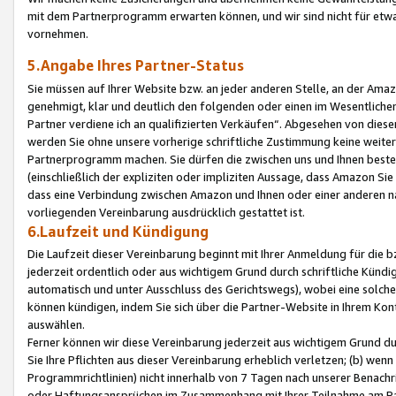
mit dem Partnerprogramm erwarten können, und wir sind nicht für etwa
vornehmen.
5.Angabe Ihres Partner-Status
Sie müssen auf Ihrer Website bzw. an jeder anderen Stelle, an der Am
genehmigt, klar und deutlich den folgenden oder einen im Wesentlichen
Partner verdiene ich an qualifizierten Verkäufen“. Abgesehen von die
werden Sie ohne unsere vorherige schriftliche Zustimmung keine weite
Partnerprogramm machen. Sie dürfen die zwischen uns und Ihnen best
(einschließlich der expliziten oder impliziten Aussage, dass Amazon Si
dass eine Verbindung zwischen Amazon und Ihnen oder einer anderen natü
vorliegenden Vereinbarung ausdrücklich gestattet ist.
6.Laufzeit und Kündigung
Die Laufzeit dieser Vereinbarung beginnt mit Ihrer Anmeldung für die 
jederzeit ordentlich oder aus wichtigem Grund durch schriftliche Kündi
automatisch und unter Ausschluss des Gerichtswegs), wobei eine solch
können kündigen, indem Sie sich über die Partner-Website in Ihrem Ko
auswählen.
Ferner können wir diese Vereinbarung jederzeit aus wichtigem Grund dur
Sie Ihre Pflichten aus dieser Vereinbarung erheblich verletzen; (b) wen
Programmrichtlinien) nicht innerhalb von 7 Tagen nach unserer Benachr
oder Haftungsansprüchen im Zusammenhang mit Ihrer Teilnahme am Pa