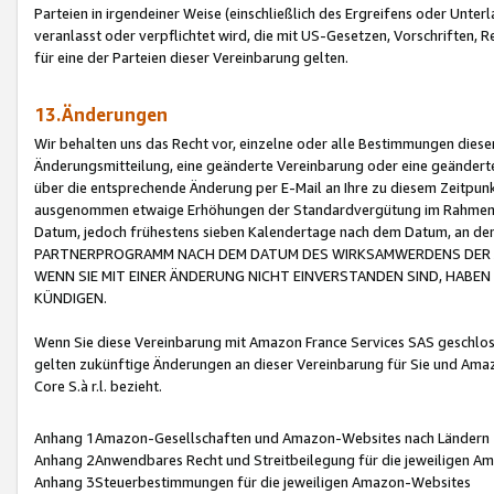
Parteien in irgendeiner Weise (einschließlich des Ergreifens oder Unt
veranlasst oder verpflichtet wird, die mit US-Gesetzen, Vorschriften,
für eine der Parteien dieser Vereinbarung gelten.
13.Änderungen
Wir behalten uns das Recht vor, einzelne oder alle Bestimmungen diese
Änderungsmitteilung, eine geänderte Vereinbarung oder eine geänderte 
über die entsprechende Änderung per E-Mail an Ihre zu diesem Zeitpun
ausgenommen etwaige Erhöhungen der Standardvergütung im Rahmen
Datum, jedoch frühestens sieben Kalendertage nach dem Datum, an de
PARTNERPROGRAMM NACH DEM DATUM DES WIRKSAMWERDENS DER Ä
WENN SIE MIT EINER ÄNDERUNG NICHT EINVERSTANDEN SIND, HABEN S
KÜNDIGEN.
Wenn Sie diese Vereinbarung mit Amazon France Services SAS geschlo
gelten zukünftige Änderungen an dieser Vereinbarung für Sie und Ama
Core S.à r.l. bezieht.
Anhang 1Amazon-Gesellschaften und Amazon-Websites nach Ländern
Anhang 2Anwendbares Recht und Streitbeilegung für die jeweiligen 
Anhang 3Steuerbestimmungen für die jeweiligen Amazon-Websites