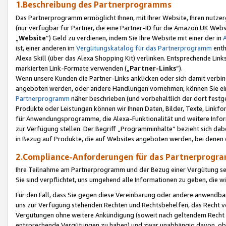
1.Beschreibung des Partnerprogramms
Das Partnerprogramm ermöglicht Ihnen, mit Ihrer Website, Ihren nutzer
(nur verfügbar für Partner, die eine Partner-ID für die Amazon UK We
„
Website
“) Geld zu verdienen, indem Sie Ihre Website mit einer der in
ist, einer anderen im
Vergütungskatalog für das Partnerprogramm
enth
Alexa Skill (über das Alexa Shopping Kit) verlinken. Entsprechende Lin
markierten Link-Formate verwenden („
Partner-Links
“).
Wenn unsere Kunden die Partner-Links anklicken oder sich damit verbi
angeboten werden, oder andere Handlungen vornehmen, können Sie eine
Partnerprogramm
näher beschrieben (und vorbehaltlich der dort festg
Produkte oder Leistungen können wir Ihnen Daten, Bilder, Texte, Linkfo
für Anwendungsprogramme, die Alexa-Funktionalität und weitere Inf
zur Verfügung stellen. Der Begriff „Programminhalte“ bezieht sich dabe
in Bezug auf Produkte, die auf Websites angeboten werden, bei denen 
2.Compliance-Anforderungen für das Partnerprog
Ihre Teilnahme am Partnerprogramm und der Bezug einer Vergütung setz
Sie sind verpflichtet, uns umgehend alle Informationen zu geben, die w
Für den Fall, dass Sie gegen diese Vereinbarung oder andere anwendba
uns zur Verfügung stehenden Rechten und Rechtsbehelfen, das Recht vo
Vergütungen ohne weitere Ankündigung (soweit nach geltendem Recht z
entsprechende Vergütungen zu haben) und zwar unabhängig davon, ob 