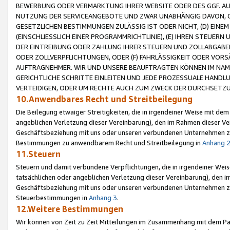
BEWERBUNG ODER VERMARKTUNG IHRER WEBSITE ODER DES GGF. AUF 
NUTZUNG DER SERVICEANGEBOTE UND ZWAR UNABHÄNGIG DAVON, O
GESETZLICHEN BESTIMMUNGEN ZULÄSSIG IST ODER NICHT, (D) EINE
(EINSCHLIESSLICH EINER PROGRAMMRICHTLINIE), (E) IHREN STEUER
DER EINTREIBUNG ODER ZAHLUNG IHRER STEUERN UND ZOLLABGAB
ODER ZOLLVERPFLICHTUNGEN, ODER (F) FAHRLÄSSIGKEIT ODER VORS
AUFTRAGNEHMER. WIR UND UNSERE BEAUFTRAGTEN KÖNNEN IM NAME
GERICHTLICHE SCHRITTE EINLEITEN UND JEDE PROZESSUALE HAND
VERTEIDIGEN, ODER UM RECHTE AUCH ZUM ZWECK DER DURCHSETZU
10.Anwendbares Recht und Streitbeilegung
Die Beilegung etwaiger Streitigkeiten, die in irgendeiner Weise mit de
angeblichen Verletzung dieser Vereinbarung), den im Rahmen dieser Ve
Geschäftsbeziehung mit uns oder unseren verbundenen Unternehmen zu
Bestimmungen zu anwendbarem Recht und Streitbeilegung in
Anhang 
11.Steuern
Steuern und damit verbundene Verpflichtungen, die in irgendeiner Wei
tatsächlichen oder angeblichen Verletzung dieser Vereinbarung), den 
Geschäftsbeziehung mit uns oder unseren verbundenen Unternehmen z
Steuerbestimmungen in
Anhang 3
.
12.Weitere Bestimmungen
Wir können von Zeit zu Zeit Mitteilungen im Zusammenhang mit dem Par