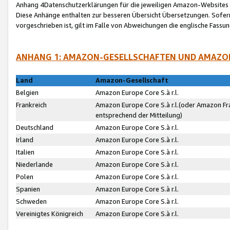
Anhang 4Datenschutzerklärungen für die jeweiligen Amazon-Websites
Diese Anhänge enthalten zur besseren Übersicht Übersetzungen. Sofe
vorgeschrieben ist, gilt im Falle von Abweichungen die englische Fass
ANHANG 1: AMAZON-GESELLSCHAFTEN UND AMAZO
Land
Amazon-Gesellschaft
Belgien
Amazon Europe Core S.à r.l.
Frankreich
Amazon Europe Core S.à r.l.(oder Amazon Fr
entsprechend der Mitteilung)
Deutschland
Amazon Europe Core S.à r.l.
Irland
Amazon Europe Core S.à r.l.
Italien
Amazon Europe Core S.à r.l.
Niederlande
Amazon Europe Core S.à r.l.
Polen
Amazon Europe Core S.à r.l.
Spanien
Amazon Europe Core S.à r.l.
Schweden
Amazon Europe Core S.à r.l.
Vereinigtes Königreich
Amazon Europe Core S.à r.l.