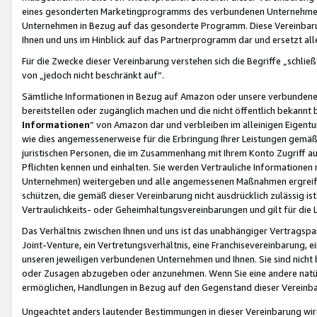
eines gesonderten Marketingprogramms des verbundenen Unternehmens
Unternehmen in Bezug auf das gesonderte Programm. Diese Vereinbarung
Ihnen und uns im Hinblick auf das Partnerprogramm dar und ersetzt al
Für die Zwecke dieser Vereinbarung verstehen sich die Begriffe „schließ
von „jedoch nicht beschränkt auf“.
Sämtliche Informationen in Bezug auf Amazon oder unsere verbunde
bereitstellen oder zugänglich machen und die nicht öffentlich bekannt bz
Informationen
“ von Amazon dar und verbleiben im alleinigen Eigent
wie dies angemessenerweise für die Erbringung Ihrer Leistungen gemäß d
juristischen Personen, die im Zusammenhang mit Ihrem Konto Zugriff au
Pflichten kennen und einhalten. Sie werden Vertrauliche Informationen 
Unternehmen) weitergeben und alle angemessenen Maßnahmen ergreifen
schützen, die gemäß dieser Vereinbarung nicht ausdrücklich zulässig is
Vertraulichkeits- oder Geheimhaltungsvereinbarungen und gilt für die
Das Verhältnis zwischen Ihnen und uns ist das unabhängiger Vertragspa
Joint-Venture, ein Vertretungsverhältnis, eine Franchisevereinbarung, 
unseren jeweiligen verbundenen Unternehmen und Ihnen. Sie sind ni
oder Zusagen abzugeben oder anzunehmen. Wenn Sie eine andere natürli
ermöglichen, Handlungen in Bezug auf den Gegenstand dieser Vereinbar
Ungeachtet anders lautender Bestimmungen in dieser Vereinbarung wird