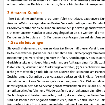
unbeschadet des Rechts von Amazon, Ersatz für darüber hinausgehen
3.Amazon-Kunden
Ihre Teilnahme am Partnerprogramm führt nicht dazu, dass unsere Kun
Amazon-Website angegebenen Preise, Verkaufsbedingungen, Regeln, Ri
Produktverkäufe für diese Kunden und können jederzeit geändert werde
sich einer unserer Kunden in einer Angelegenheit an Sie wenden, die 
Kunden mitteilen, dass er für Kundenservice-Fragen den auf der Ama
4.Gewährleistungen
Sie gewährleisten und sichern zu, dass (a) Sie gemäß dieser Vereinba
betreiben werden; (b) weder Ihre Teilnahme am Partnerprogramm noch d
Bestimmungen, Verordnungen, Vorschriften, Anordnungen, Konzessionen,
Gerichtsurteile und -beschlüsse oder andere Auflagen einer für Sie zu
Datenschutz, Werbung und Marketing) verstoßen; (c) Sie rechtswirksam 
nicht geschäftsfähig sind); (d) Sie den Nutzen der Teilnahme am Partne
Zusicherungen, Garantien oder Aussagen verlassen, die in dieser Verein
teilnehmen und keine Serviceangebote nutzen, wenn Sie US-Handelssa
unterliegen, in dem Sie Serviceangebote wahrnehmen; (f) Sie alle US
amerikanische Ausfuhr- und Wiederausfuhrbeschränkungen einhalten, 
Technologie und Leistungen gelten, und (g) die Angaben, die Sie im 
sind. Sie können Ihre Angaben aktualisieren, indem Sie sich über die 
Wir machen keine Zusicherungen und übernehmen keine Gewährleistun