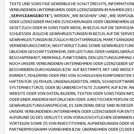
TEXTE UND SONSTIGE GEWERBLICHE SCHUTZRECHTE, INFORMATIONE
VERBUNDENEN UNTERNEHMEN ODER LIZENZGEBERN IM RAHMEN DES
„
SERVICEANGEBOTE
“), WERDEN „WIE BESEHEN“ UND „WIE VERFÜ
ODER LIZENZGEBER MACHEN ZUSICHERUNGEN ODER ÜBERNEHMEN GEW
GESETZLICH ODER IN SONSTIGER WEISE, IN BEZUG AUF DIE SERVI
SCHLIESSEN JEGLICHE GEWÄHRLEISTUNGEN IN BEZUG AUF DIE SERVI
GEWÄHRLEISTUNGEN BEZÜGLICH RECHTSMÄNGELN, MARKTGÄNGIGKEIT
VERWENDUNGSZWECK, NICHTVERLETZUNG SOWIE GEWÄHRLEISTUNGEN 
ÜBLICHEN GESCHÄFTSVERKEHR, DER LEISTUNG ODER HANDELSBRÄUCH
BESCHAFFENHEIT, MERKMALE, FUNKTIONEN, DEN LEISTUNGSUMFANG 
NOCH UNSERE VERBUNDENEN UNTERNEHMEN ODER LIZENZGEBER GEWÄ
BESCHRIEBEN DURCHGÄNGIG BZW. AUF BESTIMMTE ART UND WEISE
KORREKT, FEHLERFREI ODER FREI VON SCHÄDLICHEN KOMPONENTEN
HAFTEN FÜR: (A) FEHLER, UNGENAUIGKEITEN, VIREN, SCHADSOFTW
SYSTEMABSTÜRZE; ODER (B) UNBERECHTIGTE ZUGRIFFE AUF BZW. 
WEBSITE ODER VON DATEN, BILDERN, TEXTEN ODER SONSTIGEN INF
ODER EINER ANDEREN NATÜRLICHEN ODER JURISTISCHEN PERSON OD
GEWÄHRLEISTUNGSANSPRÜCHE, ES SEIN DENN, DIESE SIND IN DIES
UNSERE VERBUNDENEN UNTERNEHMEN ODER LIZENZGEBER FÜR EN
AUFGRUND (X) DES VERLUSTS VON VORAUSSICHTLICHEN GEWINNEN
VORTEILEN SOWIE (Y) VON INVESTITIONEN, AUFWENDUNGEN ODER VE
PARTNERPROGRAMM VORNEHMEN BZW. ÜBERNEHMEN ODER (Z) DER 