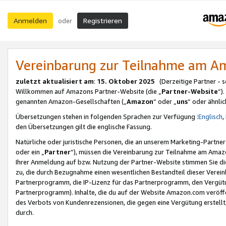
Anmelden
Registrieren
oder
Vereinbarung zur Teilnahme am 
zuletzt aktualisiert am
:
15. Oktober 2025
(Derzeitige Partner - 
Willkommen auf Amazons Partner-Website (die „
Partner-Website
“)
genannten Amazon-Gesellschaften („
Amazon
“ oder „
uns
“ oder ähnli
Übersetzungen stehen in folgenden Sprachen zur Verfügung :
Englisch
,
den Übersetzungen gilt die englische Fassung.
Natürliche oder juristische Personen, die an unserem Marketing-Partn
oder ein „
Partner
“), müssen die Vereinbarung zur Teilnahme am Ama
Ihrer Anmeldung auf bzw. Nutzung der Partner-Website stimmen Sie die
zu, die durch Bezugnahme einen wesentlichen Bestandteil dieser Verei
Partnerprogramm, die IP-Lizenz für das Partnerprogramm, den Vergütu
Partnerprogramm). Inhalte, die du auf der Website Amazon.com veröffe
des Verbots von Kundenrezensionen, die gegen eine Vergütung erstellt, 
durch.