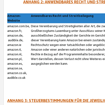
ANHANG 2: ANWENDBARES RECHT UND STRE
Amazon-
Anwendbares Recht und Streitbeilegung
Website
amazon.com.be,
Diese Vereinbarung und Streitigkeiten aller Art, die 
amazon.fr,
Großherzogtums Luxemburg unter Ausschluss seiner Kol
amazon.de,
ausschließlichen Zuständigkeit der Gerichte im Geri
audible.de,
dieser Vereinbarung kann Amazon bei einem zuständig
amazon.ie
Rechtsschutz wegen einer tatsächlichen oder angebli
amazon.it,
Amazon oder einer anderen natürlichen oder juristisc
amazon.nl,
Rechte in Bezug auf die Programminhalte besonderer,
amazon.pl,
Wert darstellen, dessen Verlust nicht ohne Weiteres e
amazon.es,
ausgeglichen werden kann.
amazon.se,
amazon.co.uk,
audible.co.uk
ANHANG 3: STEUERBESTIMMUNGEN FÜR DIE JEWEIL