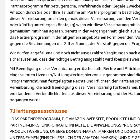
Partnerprogramm für betrügerische, irreführende oder illegale Zwecke
Amazon durch Sie oder Ihre Teilnahme am Partnerprogramm beschädig
dieser Vereinbarung oder den gemäß dieser Vereinbarung von den Vertr
oder künftig unterliegen könnte; (g) wenn wir diese Vereinbarung mit I
gemeinsam mit Ihnen agieren, bereits in der Vergangenheit, gleich aus
das Partnerprogramm in der allgemein angebotenen Form beenden. Vors
gegen die Bestimmungen der Ziffer 5 und jeder Verstoß gegen die Prog
Wir dürfen angefallene und noch nicht ausgezahlte Vergütungen nach 
sicherzustellen, dass der richtige Betrag ausgezahlt wird (beispielsw
Mit Beendigung dieser Vereinbarung erlöschen alle Rechte und Pflichte
eingeräumten Lizenzen/Nutzungsrechte; hiervon ausgenommen sind die in 
Programmrichtlinien festgelegten Rechte und Pflichten der Parteien sow
Vereinbarung, die nach Beendigung dieser Vereinbarung fortbestehen. D
entstandenen Verbindlichkeiten aus dieser Vereinbarung und der Haft
begangen wurde.
7.Haftungsausschlüsse
DAS PARTNERPROGRAMM, DIE AMAZON-WEBSITE, PRODUKTE UND DI
PARTNER-LINKS, LINKFORMATE, INHALTE, DIE ANWENDUNGSPROGR
PRODUKTWERBUNG, UNSERE DOMAIN-NAMEN, MARKEN UND LOGOS S
UNTERNEHMEN (EINSCHLIESSLICH DER AMAZON-MARKEN) UND DIE GE