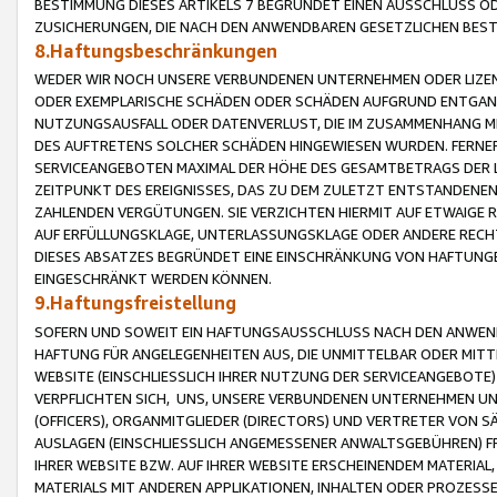
BESTIMMUNG DIESES ARTIKELS 7 BEGRÜNDET EINEN AUSSCHLUSS 
ZUSICHERUNGEN, DIE NACH DEN ANWENDBAREN GESETZLICHEN BE
8.Haftungsbeschränkungen
WEDER WIR NOCH UNSERE VERBUNDENEN UNTERNEHMEN ODER LIZEN
ODER EXEMPLARISCHE SCHÄDEN ODER SCHÄDEN AUFGRUND ENTGANG
NUTZUNGSAUSFALL ODER DATENVERLUST, DIE IM ZUSAMMENHANG MI
DES AUFTRETENS SOLCHER SCHÄDEN HINGEWIESEN WURDEN. FERN
SERVICEANGEBOTEN MAXIMAL DER HÖHE DES GESAMTBETRAGS DER 
ZEITPUNKT DES EREIGNISSES, DAS ZU DEM ZULETZT ENTSTANDENE
ZAHLENDEN VERGÜTUNGEN. SIE VERZICHTEN HIERMIT AUF ETWAIGE 
AUF ERFÜLLUNGSKLAGE, UNTERLASSUNGSKLAGE ODER ANDERE RECHT
DIESES ABSATZES BEGRÜNDET EINE EINSCHRÄNKUNG VON HAFTUNG
EINGESCHRÄNKT WERDEN KÖNNEN.
9.Haftungsfreistellung
SOFERN UND SOWEIT EIN HAFTUNGSAUSSCHLUSS NACH DEN ANWENDB
HAFTUNG FÜR ANGELEGENHEITEN AUS, DIE UNMITTELBAR ODER MITT
WEBSITE (EINSCHLIESSLICH IHRER NUTZUNG DER SERVICEANGEBOTE)
VERPFLICHTEN SICH, UNS, UNSERE VERBUNDENEN UNTERNEHMEN UN
(OFFICERS), ORGANMITGLIEDER (DIRECTORS) UND VERTRETER VON 
AUSLAGEN (EINSCHLIESSLICH ANGEMESSENER ANWALTSGEBÜHREN) FR
IHRER WEBSITE BZW. AUF IHRER WEBSITE ERSCHEINENDEM MATERIAL
MATERIALS MIT ANDEREN APPLIKATIONEN, INHALTEN ODER PROZESSE