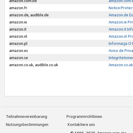
amazon.com.be
amazon.com.b
amazon.fr
Notice:Protec
amazon.de, audible.de
Amazon.de Da
amazon.ie
Amazon.ie Pri
amazon.it
Amazon.it Inf
amazon.nl
Amazon.nl Pri
amazon.pl
Informacja O
amazon.es
Aviso de Priv
amazon.se
Integritetsm
amazon.co.uk, audible.co.uk
Amazon.co.uk 
Teilnahmevereinbarung
Programmrichtlinien
Nutzungsbestimmungen
Kontaktiere uns