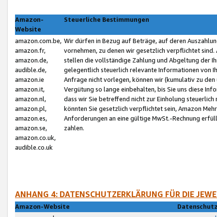
Amazon-
Steuerliche Bestimmungen
Website
amazon.com.be,
Wir dürfen in Bezug auf Beträge, auf deren Auszahlun
amazon.fr,
vornehmen, zu denen wir gesetzlich verpflichtet sind
amazon.de,
stellen die vollständige Zahlung und Abgeltung der 
audible.de,
gelegentlich steuerlich relevante Informationen von I
amazon.ie
Anfrage nicht vorlegen, können wir (kumulativ zu de
amazon.it,
Vergütung so lange einbehalten, bis Sie uns diese Inf
amazon.nl,
dass wir Sie betreffend nicht zur Einholung steuerlich 
amazon.pl,
könnten Sie gesetzlich verpflichtet sein, Amazon Meh
amazon.es,
Anforderungen an eine gültige MwSt.-Rechnung erfüllt
amazon.se,
zahlen.
amazon.co.uk,
audible.co.uk
ANHANG 4: DATENSCHUTZERKLÄRUNG FÜR DIE JEWE
Amazon-Website
Datenschutz