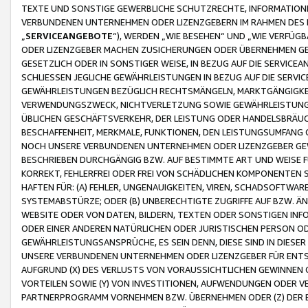
TEXTE UND SONSTIGE GEWERBLICHE SCHUTZRECHTE, INFORMATIONE
VERBUNDENEN UNTERNEHMEN ODER LIZENZGEBERN IM RAHMEN DES
„
SERVICEANGEBOTE
“), WERDEN „WIE BESEHEN“ UND „WIE VERFÜ
ODER LIZENZGEBER MACHEN ZUSICHERUNGEN ODER ÜBERNEHMEN GEW
GESETZLICH ODER IN SONSTIGER WEISE, IN BEZUG AUF DIE SERVI
SCHLIESSEN JEGLICHE GEWÄHRLEISTUNGEN IN BEZUG AUF DIE SERVI
GEWÄHRLEISTUNGEN BEZÜGLICH RECHTSMÄNGELN, MARKTGÄNGIGKEIT
VERWENDUNGSZWECK, NICHTVERLETZUNG SOWIE GEWÄHRLEISTUNGEN 
ÜBLICHEN GESCHÄFTSVERKEHR, DER LEISTUNG ODER HANDELSBRÄUCH
BESCHAFFENHEIT, MERKMALE, FUNKTIONEN, DEN LEISTUNGSUMFANG 
NOCH UNSERE VERBUNDENEN UNTERNEHMEN ODER LIZENZGEBER GEWÄ
BESCHRIEBEN DURCHGÄNGIG BZW. AUF BESTIMMTE ART UND WEISE
KORREKT, FEHLERFREI ODER FREI VON SCHÄDLICHEN KOMPONENTEN
HAFTEN FÜR: (A) FEHLER, UNGENAUIGKEITEN, VIREN, SCHADSOFTW
SYSTEMABSTÜRZE; ODER (B) UNBERECHTIGTE ZUGRIFFE AUF BZW. 
WEBSITE ODER VON DATEN, BILDERN, TEXTEN ODER SONSTIGEN INF
ODER EINER ANDEREN NATÜRLICHEN ODER JURISTISCHEN PERSON OD
GEWÄHRLEISTUNGSANSPRÜCHE, ES SEIN DENN, DIESE SIND IN DIES
UNSERE VERBUNDENEN UNTERNEHMEN ODER LIZENZGEBER FÜR EN
AUFGRUND (X) DES VERLUSTS VON VORAUSSICHTLICHEN GEWINNEN
VORTEILEN SOWIE (Y) VON INVESTITIONEN, AUFWENDUNGEN ODER VE
PARTNERPROGRAMM VORNEHMEN BZW. ÜBERNEHMEN ODER (Z) DER 