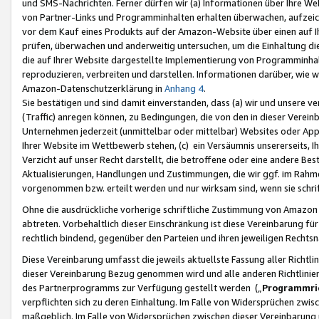
und SMS-Nachrichten. Ferner dürfen wir (a) Informationen über Ihre We
von Partner-Links und Programminhalten erhalten überwachen, aufzei
vor dem Kauf eines Produkts auf der Amazon-Website über einen auf Ih
prüfen, überwachen und anderweitig untersuchen, um die Einhaltung dies
die auf Ihrer Website dargestellte Implementierung von Programminhalt
reproduzieren, verbreiten und darstellen. Informationen darüber, wie w
Amazon-Datenschutzerklärung in
Anhang 4
.
Sie bestätigen und sind damit einverstanden, dass (a) wir und unsere 
(Traffic) anregen können, zu Bedingungen, die von den in dieser Vere
Unternehmen jederzeit (unmittelbar oder mittelbar) Websites oder Appl
Ihrer Website im Wettbewerb stehen, (c) ein Versäumnis unsererseits, I
Verzicht auf unser Recht darstellt, die betroffene oder eine andere B
Aktualisierungen, Handlungen und Zustimmungen, die wir ggf. im Rahme
vorgenommen bzw. erteilt werden und nur wirksam sind, wenn sie schri
Ohne die ausdrückliche vorherige schriftliche Zustimmung von Amazon
abtreten. Vorbehaltlich dieser Einschränkung ist diese Vereinbarung f
rechtlich bindend, gegenüber den Parteien und ihren jeweiligen Rech
Diese Vereinbarung umfasst die jeweils aktuellste Fassung aller Richtli
dieser Vereinbarung Bezug genommen wird und alle anderen Richtlinie
des Partnerprogramms zur Verfügung gestellt werden („
Programmric
verpflichten sich zu deren Einhaltung. Im Falle von Widersprüchen zwi
maßgeblich. Im Falle von Widersprüchen zwischen dieser Vereinbarun