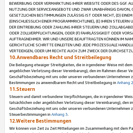
BEWERBUNG ODER VERMARKTUNG IHRER WEBSITE ODER DES GGF. AUF 
NUTZUNG DER SERVICEANGEBOTE UND ZWAR UNABHÄNGIG DAVON, O
GESETZLICHEN BESTIMMUNGEN ZULÄSSIG IST ODER NICHT, (D) EINE
(EINSCHLIESSLICH EINER PROGRAMMRICHTLINIE), (E) IHREN STEUER
DER EINTREIBUNG ODER ZAHLUNG IHRER STEUERN UND ZOLLABGAB
ODER ZOLLVERPFLICHTUNGEN, ODER (F) FAHRLÄSSIGKEIT ODER VORS
AUFTRAGNEHMER. WIR UND UNSERE BEAUFTRAGTEN KÖNNEN IM NAME
GERICHTLICHE SCHRITTE EINLEITEN UND JEDE PROZESSUALE HAND
VERTEIDIGEN, ODER UM RECHTE AUCH ZUM ZWECK DER DURCHSETZU
10.Anwendbares Recht und Streitbeilegung
Die Beilegung etwaiger Streitigkeiten, die in irgendeiner Weise mit de
angeblichen Verletzung dieser Vereinbarung), den im Rahmen dieser Ve
Geschäftsbeziehung mit uns oder unseren verbundenen Unternehmen zu
Bestimmungen zu anwendbarem Recht und Streitbeilegung in
Anhang 
11.Steuern
Steuern und damit verbundene Verpflichtungen, die in irgendeiner Wei
tatsächlichen oder angeblichen Verletzung dieser Vereinbarung), den 
Geschäftsbeziehung mit uns oder unseren verbundenen Unternehmen z
Steuerbestimmungen in
Anhang 3
.
12.Weitere Bestimmungen
Wir können von Zeit zu Zeit Mitteilungen im Zusammenhang mit dem Par