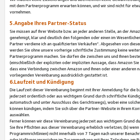
mit dem Partnerprogramm erwarten können, und wir sind nicht für etwa
vornehmen.
5.Angabe Ihres Partner-Status
Sie müssen auf Ihrer Website bzw. an jeder anderen Stelle, an der Am
genehmigt, klar und deutlich den folgenden oder einen im Wesentlichen
Partner verdiene ich an qualifizierten Verkäufen“. Abgesehen von die
werden Sie ohne unsere vorherige schriftliche Zustimmung keine weite
Partnerprogramm machen. Sie dürfen die zwischen uns und Ihnen best
(einschließlich der expliziten oder impliziten Aussage, dass Amazon Si
dass eine Verbindung zwischen Amazon und Ihnen oder einer anderen natü
vorliegenden Vereinbarung ausdrücklich gestattet ist.
6.Laufzeit und Kündigung
Die Laufzeit dieser Vereinbarung beginnt mit Ihrer Anmeldung für die 
jederzeit ordentlich oder aus wichtigem Grund durch schriftliche Kündi
automatisch und unter Ausschluss des Gerichtswegs), wobei eine solch
können kündigen, indem Sie sich über die Partner-Website in Ihrem Ko
auswählen.
Ferner können wir diese Vereinbarung jederzeit aus wichtigem Grund dur
Sie Ihre Pflichten aus dieser Vereinbarung erheblich verletzen; (b) wen
Programmrichtlinien) nicht innerhalb von 7 Tagen nach unserer Benachr
oder Haftungsansprüchen im Zusammenhang mit Ihrer Teilnahme am Pa