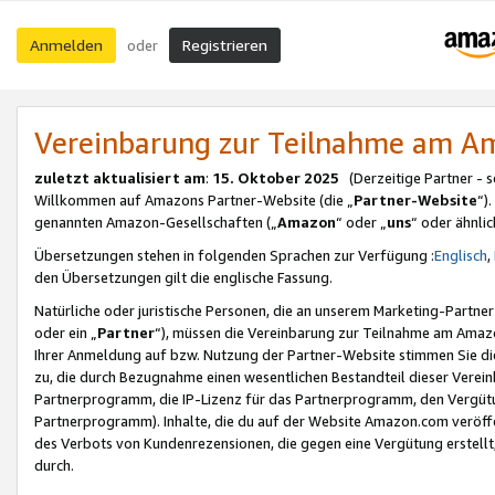
Anmelden
Registrieren
oder
Vereinbarung zur Teilnahme am 
zuletzt aktualisiert am
:
15. Oktober 2025
(Derzeitige Partner - 
Willkommen auf Amazons Partner-Website (die „
Partner-Website
“)
genannten Amazon-Gesellschaften („
Amazon
“ oder „
uns
“ oder ähnli
Übersetzungen stehen in folgenden Sprachen zur Verfügung :
Englisch
,
den Übersetzungen gilt die englische Fassung.
Natürliche oder juristische Personen, die an unserem Marketing-Partn
oder ein „
Partner
“), müssen die Vereinbarung zur Teilnahme am Ama
Ihrer Anmeldung auf bzw. Nutzung der Partner-Website stimmen Sie die
zu, die durch Bezugnahme einen wesentlichen Bestandteil dieser Verei
Partnerprogramm, die IP-Lizenz für das Partnerprogramm, den Vergütu
Partnerprogramm). Inhalte, die du auf der Website Amazon.com veröffe
des Verbots von Kundenrezensionen, die gegen eine Vergütung erstellt, 
durch.