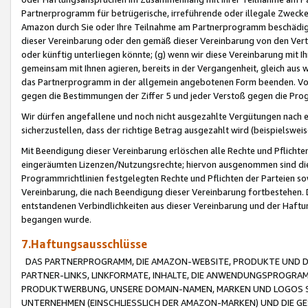
Partnerprogramm für betrügerische, irreführende oder illegale Zwecke
Amazon durch Sie oder Ihre Teilnahme am Partnerprogramm beschädig
dieser Vereinbarung oder den gemäß dieser Vereinbarung von den Vertr
oder künftig unterliegen könnte; (g) wenn wir diese Vereinbarung mit I
gemeinsam mit Ihnen agieren, bereits in der Vergangenheit, gleich aus
das Partnerprogramm in der allgemein angebotenen Form beenden. Vors
gegen die Bestimmungen der Ziffer 5 und jeder Verstoß gegen die Prog
Wir dürfen angefallene und noch nicht ausgezahlte Vergütungen nach 
sicherzustellen, dass der richtige Betrag ausgezahlt wird (beispielsw
Mit Beendigung dieser Vereinbarung erlöschen alle Rechte und Pflichte
eingeräumten Lizenzen/Nutzungsrechte; hiervon ausgenommen sind die in 
Programmrichtlinien festgelegten Rechte und Pflichten der Parteien sow
Vereinbarung, die nach Beendigung dieser Vereinbarung fortbestehen. D
entstandenen Verbindlichkeiten aus dieser Vereinbarung und der Haft
begangen wurde.
7.Haftungsausschlüsse
DAS PARTNERPROGRAMM, DIE AMAZON-WEBSITE, PRODUKTE UND DI
PARTNER-LINKS, LINKFORMATE, INHALTE, DIE ANWENDUNGSPROGR
PRODUKTWERBUNG, UNSERE DOMAIN-NAMEN, MARKEN UND LOGOS S
UNTERNEHMEN (EINSCHLIESSLICH DER AMAZON-MARKEN) UND DIE GE