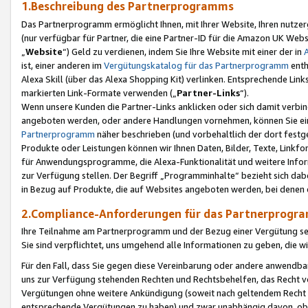
1.Beschreibung des Partnerprogramms
Das Partnerprogramm ermöglicht Ihnen, mit Ihrer Website, Ihren nutzer
(nur verfügbar für Partner, die eine Partner-ID für die Amazon UK We
„
Website
“) Geld zu verdienen, indem Sie Ihre Website mit einer der in
ist, einer anderen im
Vergütungskatalog für das Partnerprogramm
enth
Alexa Skill (über das Alexa Shopping Kit) verlinken. Entsprechende Lin
markierten Link-Formate verwenden („
Partner-Links
“).
Wenn unsere Kunden die Partner-Links anklicken oder sich damit verbi
angeboten werden, oder andere Handlungen vornehmen, können Sie eine
Partnerprogramm
näher beschrieben (und vorbehaltlich der dort festg
Produkte oder Leistungen können wir Ihnen Daten, Bilder, Texte, Linkfo
für Anwendungsprogramme, die Alexa-Funktionalität und weitere Inf
zur Verfügung stellen. Der Begriff „Programminhalte“ bezieht sich dabe
in Bezug auf Produkte, die auf Websites angeboten werden, bei denen 
2.Compliance-Anforderungen für das Partnerprog
Ihre Teilnahme am Partnerprogramm und der Bezug einer Vergütung setz
Sie sind verpflichtet, uns umgehend alle Informationen zu geben, die w
Für den Fall, dass Sie gegen diese Vereinbarung oder andere anwendba
uns zur Verfügung stehenden Rechten und Rechtsbehelfen, das Recht vo
Vergütungen ohne weitere Ankündigung (soweit nach geltendem Recht z
entsprechende Vergütungen zu haben) und zwar unabhängig davon, ob 