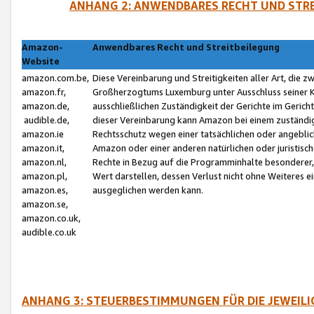
ANHANG 2: ANWENDBARES RECHT UND STRE
Amazon-
Anwendbares Recht und Streitbeilegung
Website
amazon.com.be,
Diese Vereinbarung und Streitigkeiten aller Art, die 
amazon.fr,
Großherzogtums Luxemburg unter Ausschluss seiner Kol
amazon.de,
ausschließlichen Zuständigkeit der Gerichte im Geri
audible.de,
dieser Vereinbarung kann Amazon bei einem zuständig
amazon.ie
Rechtsschutz wegen einer tatsächlichen oder angebli
amazon.it,
Amazon oder einer anderen natürlichen oder juristisc
amazon.nl,
Rechte in Bezug auf die Programminhalte besonderer,
amazon.pl,
Wert darstellen, dessen Verlust nicht ohne Weiteres e
amazon.es,
ausgeglichen werden kann.
amazon.se,
amazon.co.uk,
audible.co.uk
ANHANG 3: STEUERBESTIMMUNGEN FÜR DIE JEWEIL