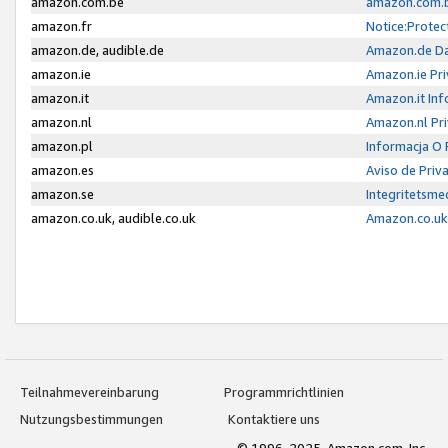
amazon.com.be
amazon.com.b
amazon.fr
Notice:Protec
amazon.de, audible.de
Amazon.de Da
amazon.ie
Amazon.ie Pri
amazon.it
Amazon.it Inf
amazon.nl
Amazon.nl Pri
amazon.pl
Informacja O
amazon.es
Aviso de Priv
amazon.se
Integritetsm
amazon.co.uk, audible.co.uk
Amazon.co.uk 
Teilnahmevereinbarung
Programmrichtlinien
Nutzungsbestimmungen
Kontaktiere uns