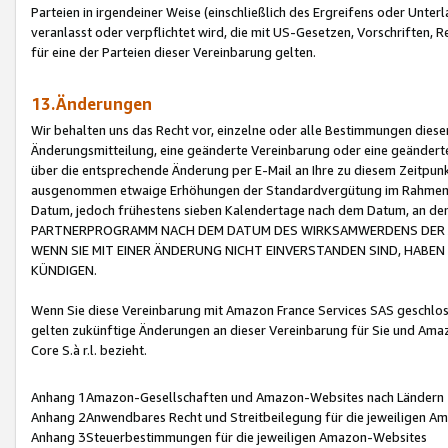
Parteien in irgendeiner Weise (einschließlich des Ergreifens oder Unt
veranlasst oder verpflichtet wird, die mit US-Gesetzen, Vorschriften,
für eine der Parteien dieser Vereinbarung gelten.
13.Änderungen
Wir behalten uns das Recht vor, einzelne oder alle Bestimmungen diese
Änderungsmitteilung, eine geänderte Vereinbarung oder eine geänderte 
über die entsprechende Änderung per E-Mail an Ihre zu diesem Zeitpun
ausgenommen etwaige Erhöhungen der Standardvergütung im Rahmen
Datum, jedoch frühestens sieben Kalendertage nach dem Datum, an de
PARTNERPROGRAMM NACH DEM DATUM DES WIRKSAMWERDENS DER Ä
WENN SIE MIT EINER ÄNDERUNG NICHT EINVERSTANDEN SIND, HABEN S
KÜNDIGEN.
Wenn Sie diese Vereinbarung mit Amazon France Services SAS geschlo
gelten zukünftige Änderungen an dieser Vereinbarung für Sie und Ama
Core S.à r.l. bezieht.
Anhang 1Amazon-Gesellschaften und Amazon-Websites nach Ländern
Anhang 2Anwendbares Recht und Streitbeilegung für die jeweiligen 
Anhang 3Steuerbestimmungen für die jeweiligen Amazon-Websites