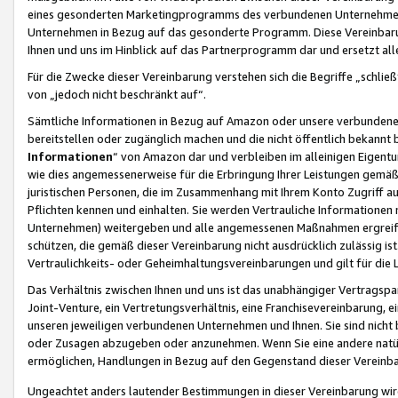
eines gesonderten Marketingprogramms des verbundenen Unternehmens
Unternehmen in Bezug auf das gesonderte Programm. Diese Vereinbarung
Ihnen und uns im Hinblick auf das Partnerprogramm dar und ersetzt al
Für die Zwecke dieser Vereinbarung verstehen sich die Begriffe „schließ
von „jedoch nicht beschränkt auf“.
Sämtliche Informationen in Bezug auf Amazon oder unsere verbunde
bereitstellen oder zugänglich machen und die nicht öffentlich bekannt bz
Informationen
“ von Amazon dar und verbleiben im alleinigen Eigent
wie dies angemessenerweise für die Erbringung Ihrer Leistungen gemäß d
juristischen Personen, die im Zusammenhang mit Ihrem Konto Zugriff au
Pflichten kennen und einhalten. Sie werden Vertrauliche Informationen 
Unternehmen) weitergeben und alle angemessenen Maßnahmen ergreifen
schützen, die gemäß dieser Vereinbarung nicht ausdrücklich zulässig is
Vertraulichkeits- oder Geheimhaltungsvereinbarungen und gilt für die
Das Verhältnis zwischen Ihnen und uns ist das unabhängiger Vertragspa
Joint-Venture, ein Vertretungsverhältnis, eine Franchisevereinbarung, 
unseren jeweiligen verbundenen Unternehmen und Ihnen. Sie sind ni
oder Zusagen abzugeben oder anzunehmen. Wenn Sie eine andere natürli
ermöglichen, Handlungen in Bezug auf den Gegenstand dieser Vereinbar
Ungeachtet anders lautender Bestimmungen in dieser Vereinbarung wird