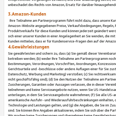
unbeschadet des Rechts von Amazon, Ersatz für darüber hinausgehen
3.Amazon-Kunden
Ihre Teilnahme am Partnerprogramm führt nicht dazu, dass unsere Kun
Amazon-Website angegebenen Preise, Verkaufsbedingungen, Regeln, Ri
Produktverkäufe für diese Kunden und können jederzeit geändert werde
sich einer unserer Kunden in einer Angelegenheit an Sie wenden, die 
Kunden mitteilen, dass er für Kundenservice-Fragen den auf der Ama
4.Gewährleistungen
Sie gewährleisten und sichern zu, dass (a) Sie gemäß dieser Vereinba
betreiben werden; (b) weder Ihre Teilnahme am Partnerprogramm noch d
Bestimmungen, Verordnungen, Vorschriften, Anordnungen, Konzessionen,
Gerichtsurteile und -beschlüsse oder andere Auflagen einer für Sie zu
Datenschutz, Werbung und Marketing) verstoßen; (c) Sie rechtswirksam 
nicht geschäftsfähig sind); (d) Sie den Nutzen der Teilnahme am Partne
Zusicherungen, Garantien oder Aussagen verlassen, die in dieser Verein
teilnehmen und keine Serviceangebote nutzen, wenn Sie US-Handelssa
unterliegen, in dem Sie Serviceangebote wahrnehmen; (f) Sie alle US
amerikanische Ausfuhr- und Wiederausfuhrbeschränkungen einhalten, 
Technologie und Leistungen gelten, und (g) die Angaben, die Sie im 
sind. Sie können Ihre Angaben aktualisieren, indem Sie sich über die 
Wir machen keine Zusicherungen und übernehmen keine Gewährleistun