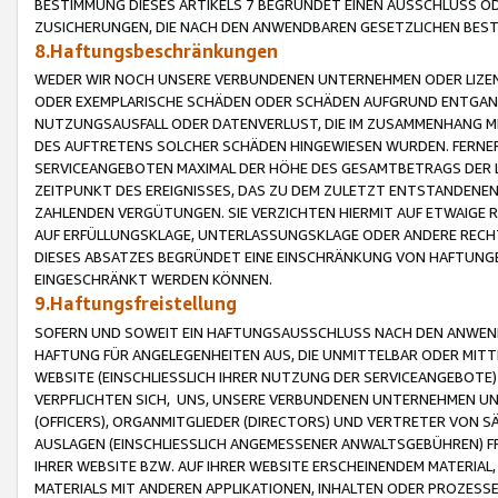
BESTIMMUNG DIESES ARTIKELS 7 BEGRÜNDET EINEN AUSSCHLUSS 
ZUSICHERUNGEN, DIE NACH DEN ANWENDBAREN GESETZLICHEN BE
8.Haftungsbeschränkungen
WEDER WIR NOCH UNSERE VERBUNDENEN UNTERNEHMEN ODER LIZEN
ODER EXEMPLARISCHE SCHÄDEN ODER SCHÄDEN AUFGRUND ENTGANG
NUTZUNGSAUSFALL ODER DATENVERLUST, DIE IM ZUSAMMENHANG MI
DES AUFTRETENS SOLCHER SCHÄDEN HINGEWIESEN WURDEN. FERN
SERVICEANGEBOTEN MAXIMAL DER HÖHE DES GESAMTBETRAGS DER 
ZEITPUNKT DES EREIGNISSES, DAS ZU DEM ZULETZT ENTSTANDENE
ZAHLENDEN VERGÜTUNGEN. SIE VERZICHTEN HIERMIT AUF ETWAIGE 
AUF ERFÜLLUNGSKLAGE, UNTERLASSUNGSKLAGE ODER ANDERE RECHT
DIESES ABSATZES BEGRÜNDET EINE EINSCHRÄNKUNG VON HAFTUNG
EINGESCHRÄNKT WERDEN KÖNNEN.
9.Haftungsfreistellung
SOFERN UND SOWEIT EIN HAFTUNGSAUSSCHLUSS NACH DEN ANWENDB
HAFTUNG FÜR ANGELEGENHEITEN AUS, DIE UNMITTELBAR ODER MITT
WEBSITE (EINSCHLIESSLICH IHRER NUTZUNG DER SERVICEANGEBOTE)
VERPFLICHTEN SICH, UNS, UNSERE VERBUNDENEN UNTERNEHMEN UN
(OFFICERS), ORGANMITGLIEDER (DIRECTORS) UND VERTRETER VON 
AUSLAGEN (EINSCHLIESSLICH ANGEMESSENER ANWALTSGEBÜHREN) FR
IHRER WEBSITE BZW. AUF IHRER WEBSITE ERSCHEINENDEM MATERIAL
MATERIALS MIT ANDEREN APPLIKATIONEN, INHALTEN ODER PROZESSE