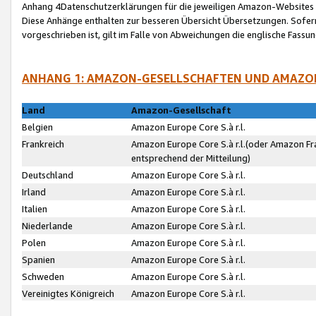
Anhang 4Datenschutzerklärungen für die jeweiligen Amazon-Websites
Diese Anhänge enthalten zur besseren Übersicht Übersetzungen. Sofe
vorgeschrieben ist, gilt im Falle von Abweichungen die englische Fass
ANHANG 1: AMAZON-GESELLSCHAFTEN UND AMAZO
Land
Amazon-Gesellschaft
Belgien
Amazon Europe Core S.à r.l.
Frankreich
Amazon Europe Core S.à r.l.(oder Amazon Fr
entsprechend der Mitteilung)
Deutschland
Amazon Europe Core S.à r.l.
Irland
Amazon Europe Core S.à r.l.
Italien
Amazon Europe Core S.à r.l.
Niederlande
Amazon Europe Core S.à r.l.
Polen
Amazon Europe Core S.à r.l.
Spanien
Amazon Europe Core S.à r.l.
Schweden
Amazon Europe Core S.à r.l.
Vereinigtes Königreich
Amazon Europe Core S.à r.l.