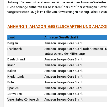
Anhang 4Datenschutzerklärungen für die jeweiligen Amazon-Websites
Diese Anhänge enthalten zur besseren Übersicht Übersetzungen. Sofe
vorgeschrieben ist, gilt im Falle von Abweichungen die englische Fass
ANHANG 1: AMAZON-GESELLSCHAFTEN UND AMAZO
Land
Amazon-Gesellschaft
Belgien
Amazon Europe Core S.à r.l.
Frankreich
Amazon Europe Core S.à r.l.(oder Amazon Fr
entsprechend der Mitteilung)
Deutschland
Amazon Europe Core S.à r.l.
Irland
Amazon Europe Core S.à r.l.
Italien
Amazon Europe Core S.à r.l.
Niederlande
Amazon Europe Core S.à r.l.
Polen
Amazon Europe Core S.à r.l.
Spanien
Amazon Europe Core S.à r.l.
Schweden
Amazon Europe Core S.à r.l.
Vereinigtes Königreich
Amazon Europe Core S.à r.l.