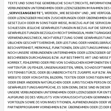
TEXTE UND SONSTIGE GEWERBLICHE SCHUTZRECHTE, INFORMATIONE
VERBUNDENEN UNTERNEHMEN ODER LIZENZGEBERN IM RAHMEN DES
„
SERVICEANGEBOTE
“), WERDEN „WIE BESEHEN“ UND „WIE VERFÜ
ODER LIZENZGEBER MACHEN ZUSICHERUNGEN ODER ÜBERNEHMEN GEW
GESETZLICH ODER IN SONSTIGER WEISE, IN BEZUG AUF DIE SERVI
SCHLIESSEN JEGLICHE GEWÄHRLEISTUNGEN IN BEZUG AUF DIE SERVI
GEWÄHRLEISTUNGEN BEZÜGLICH RECHTSMÄNGELN, MARKTGÄNGIGKEIT
VERWENDUNGSZWECK, NICHTVERLETZUNG SOWIE GEWÄHRLEISTUNGEN 
ÜBLICHEN GESCHÄFTSVERKEHR, DER LEISTUNG ODER HANDELSBRÄUCH
BESCHAFFENHEIT, MERKMALE, FUNKTIONEN, DEN LEISTUNGSUMFANG 
NOCH UNSERE VERBUNDENEN UNTERNEHMEN ODER LIZENZGEBER GEWÄ
BESCHRIEBEN DURCHGÄNGIG BZW. AUF BESTIMMTE ART UND WEISE
KORREKT, FEHLERFREI ODER FREI VON SCHÄDLICHEN KOMPONENTEN
HAFTEN FÜR: (A) FEHLER, UNGENAUIGKEITEN, VIREN, SCHADSOFTW
SYSTEMABSTÜRZE; ODER (B) UNBERECHTIGTE ZUGRIFFE AUF BZW. 
WEBSITE ODER VON DATEN, BILDERN, TEXTEN ODER SONSTIGEN INF
ODER EINER ANDEREN NATÜRLICHEN ODER JURISTISCHEN PERSON OD
GEWÄHRLEISTUNGSANSPRÜCHE, ES SEIN DENN, DIESE SIND IN DIES
UNSERE VERBUNDENEN UNTERNEHMEN ODER LIZENZGEBER FÜR EN
AUFGRUND (X) DES VERLUSTS VON VORAUSSICHTLICHEN GEWINNEN
VORTEILEN SOWIE (Y) VON INVESTITIONEN, AUFWENDUNGEN ODER VE
PARTNERPROGRAMM VORNEHMEN BZW. ÜBERNEHMEN ODER (Z) DER 