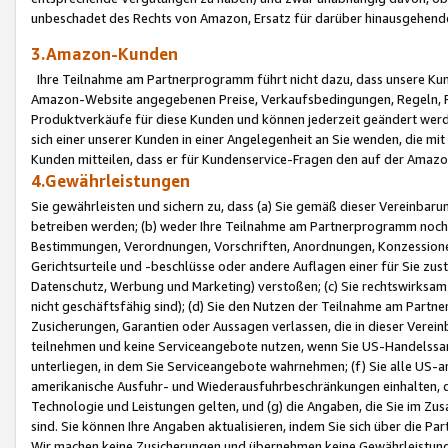
unbeschadet des Rechts von Amazon, Ersatz für darüber hinausgehen
3.Amazon-Kunden
Ihre Teilnahme am Partnerprogramm führt nicht dazu, dass unsere Kun
Amazon-Website angegebenen Preise, Verkaufsbedingungen, Regeln, Ri
Produktverkäufe für diese Kunden und können jederzeit geändert werde
sich einer unserer Kunden in einer Angelegenheit an Sie wenden, die 
Kunden mitteilen, dass er für Kundenservice-Fragen den auf der Ama
4.Gewährleistungen
Sie gewährleisten und sichern zu, dass (a) Sie gemäß dieser Vereinba
betreiben werden; (b) weder Ihre Teilnahme am Partnerprogramm noch d
Bestimmungen, Verordnungen, Vorschriften, Anordnungen, Konzessionen,
Gerichtsurteile und -beschlüsse oder andere Auflagen einer für Sie zu
Datenschutz, Werbung und Marketing) verstoßen; (c) Sie rechtswirksam 
nicht geschäftsfähig sind); (d) Sie den Nutzen der Teilnahme am Partne
Zusicherungen, Garantien oder Aussagen verlassen, die in dieser Verein
teilnehmen und keine Serviceangebote nutzen, wenn Sie US-Handelssa
unterliegen, in dem Sie Serviceangebote wahrnehmen; (f) Sie alle US
amerikanische Ausfuhr- und Wiederausfuhrbeschränkungen einhalten, 
Technologie und Leistungen gelten, und (g) die Angaben, die Sie im 
sind. Sie können Ihre Angaben aktualisieren, indem Sie sich über die 
Wir machen keine Zusicherungen und übernehmen keine Gewährleistun