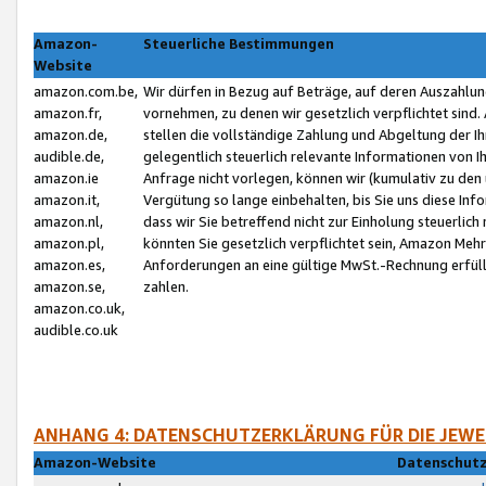
Amazon-
Steuerliche Bestimmungen
Website
amazon.com.be,
Wir dürfen in Bezug auf Beträge, auf deren Auszahlun
amazon.fr,
vornehmen, zu denen wir gesetzlich verpflichtet sind
amazon.de,
stellen die vollständige Zahlung und Abgeltung der 
audible.de,
gelegentlich steuerlich relevante Informationen von I
amazon.ie
Anfrage nicht vorlegen, können wir (kumulativ zu de
amazon.it,
Vergütung so lange einbehalten, bis Sie uns diese Inf
amazon.nl,
dass wir Sie betreffend nicht zur Einholung steuerlich 
amazon.pl,
könnten Sie gesetzlich verpflichtet sein, Amazon Meh
amazon.es,
Anforderungen an eine gültige MwSt.-Rechnung erfüllt
amazon.se,
zahlen.
amazon.co.uk,
audible.co.uk
ANHANG 4: DATENSCHUTZERKLÄRUNG FÜR DIE JEWE
Amazon-Website
Datenschutz