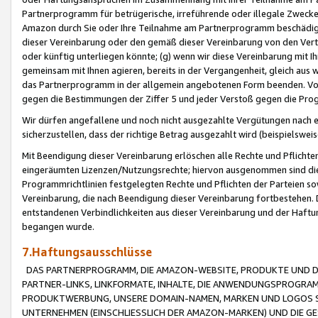
Partnerprogramm für betrügerische, irreführende oder illegale Zwecke
Amazon durch Sie oder Ihre Teilnahme am Partnerprogramm beschädig
dieser Vereinbarung oder den gemäß dieser Vereinbarung von den Vertr
oder künftig unterliegen könnte; (g) wenn wir diese Vereinbarung mit I
gemeinsam mit Ihnen agieren, bereits in der Vergangenheit, gleich aus
das Partnerprogramm in der allgemein angebotenen Form beenden. Vors
gegen die Bestimmungen der Ziffer 5 und jeder Verstoß gegen die Prog
Wir dürfen angefallene und noch nicht ausgezahlte Vergütungen nach 
sicherzustellen, dass der richtige Betrag ausgezahlt wird (beispielsw
Mit Beendigung dieser Vereinbarung erlöschen alle Rechte und Pflichte
eingeräumten Lizenzen/Nutzungsrechte; hiervon ausgenommen sind die in 
Programmrichtlinien festgelegten Rechte und Pflichten der Parteien sow
Vereinbarung, die nach Beendigung dieser Vereinbarung fortbestehen. D
entstandenen Verbindlichkeiten aus dieser Vereinbarung und der Haft
begangen wurde.
7.Haftungsausschlüsse
DAS PARTNERPROGRAMM, DIE AMAZON-WEBSITE, PRODUKTE UND DI
PARTNER-LINKS, LINKFORMATE, INHALTE, DIE ANWENDUNGSPROGR
PRODUKTWERBUNG, UNSERE DOMAIN-NAMEN, MARKEN UND LOGOS S
UNTERNEHMEN (EINSCHLIESSLICH DER AMAZON-MARKEN) UND DIE GE