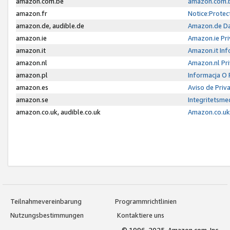
amazon.com.be
amazon.com.b
amazon.fr
Notice:Protec
amazon.de, audible.de
Amazon.de Da
amazon.ie
Amazon.ie Pri
amazon.it
Amazon.it Inf
amazon.nl
Amazon.nl Pri
amazon.pl
Informacja O
amazon.es
Aviso de Priv
amazon.se
Integritetsm
amazon.co.uk, audible.co.uk
Amazon.co.uk 
Teilnahmevereinbarung
Programmrichtlinien
Nutzungsbestimmungen
Kontaktiere uns