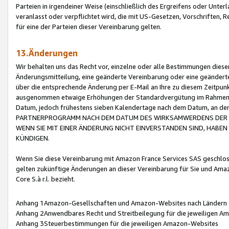
Parteien in irgendeiner Weise (einschließlich des Ergreifens oder Unt
veranlasst oder verpflichtet wird, die mit US-Gesetzen, Vorschriften,
für eine der Parteien dieser Vereinbarung gelten.
13.Änderungen
Wir behalten uns das Recht vor, einzelne oder alle Bestimmungen diese
Änderungsmitteilung, eine geänderte Vereinbarung oder eine geänderte 
über die entsprechende Änderung per E-Mail an Ihre zu diesem Zeitpun
ausgenommen etwaige Erhöhungen der Standardvergütung im Rahmen
Datum, jedoch frühestens sieben Kalendertage nach dem Datum, an de
PARTNERPROGRAMM NACH DEM DATUM DES WIRKSAMWERDENS DER Ä
WENN SIE MIT EINER ÄNDERUNG NICHT EINVERSTANDEN SIND, HABEN S
KÜNDIGEN.
Wenn Sie diese Vereinbarung mit Amazon France Services SAS geschlo
gelten zukünftige Änderungen an dieser Vereinbarung für Sie und Ama
Core S.à r.l. bezieht.
Anhang 1Amazon-Gesellschaften und Amazon-Websites nach Ländern
Anhang 2Anwendbares Recht und Streitbeilegung für die jeweiligen 
Anhang 3Steuerbestimmungen für die jeweiligen Amazon-Websites