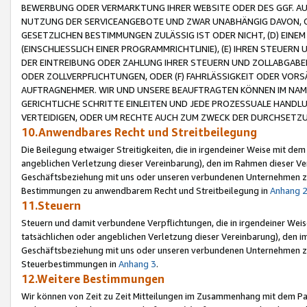
BEWERBUNG ODER VERMARKTUNG IHRER WEBSITE ODER DES GGF. AUF 
NUTZUNG DER SERVICEANGEBOTE UND ZWAR UNABHÄNGIG DAVON, O
GESETZLICHEN BESTIMMUNGEN ZULÄSSIG IST ODER NICHT, (D) EINE
(EINSCHLIESSLICH EINER PROGRAMMRICHTLINIE), (E) IHREN STEUER
DER EINTREIBUNG ODER ZAHLUNG IHRER STEUERN UND ZOLLABGAB
ODER ZOLLVERPFLICHTUNGEN, ODER (F) FAHRLÄSSIGKEIT ODER VORS
AUFTRAGNEHMER. WIR UND UNSERE BEAUFTRAGTEN KÖNNEN IM NAME
GERICHTLICHE SCHRITTE EINLEITEN UND JEDE PROZESSUALE HAND
VERTEIDIGEN, ODER UM RECHTE AUCH ZUM ZWECK DER DURCHSETZU
10.Anwendbares Recht und Streitbeilegung
Die Beilegung etwaiger Streitigkeiten, die in irgendeiner Weise mit de
angeblichen Verletzung dieser Vereinbarung), den im Rahmen dieser Ve
Geschäftsbeziehung mit uns oder unseren verbundenen Unternehmen zu
Bestimmungen zu anwendbarem Recht und Streitbeilegung in
Anhang 
11.Steuern
Steuern und damit verbundene Verpflichtungen, die in irgendeiner Wei
tatsächlichen oder angeblichen Verletzung dieser Vereinbarung), den 
Geschäftsbeziehung mit uns oder unseren verbundenen Unternehmen z
Steuerbestimmungen in
Anhang 3
.
12.Weitere Bestimmungen
Wir können von Zeit zu Zeit Mitteilungen im Zusammenhang mit dem Par