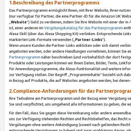
1.Beschreibung des Partnerprogramms
Das Partnerprogramm ermöglicht Ihnen, mit Ihrer Website, Ihren nutzer
(nur verfügbar für Partner, die eine Partner-ID für die Amazon UK We
„
Website
“) Geld zu verdienen, indem Sie Ihre Website mit einer der in
ist, einer anderen im
Vergütungskatalog für das Partnerprogramm
enth
Alexa Skill (über das Alexa Shopping Kit) verlinken. Entsprechende Lin
markierten Link-Formate verwenden („
Partner-Links
“).
Wenn unsere Kunden die Partner-Links anklicken oder sich damit verbi
angeboten werden, oder andere Handlungen vornehmen, können Sie eine
Partnerprogramm
näher beschrieben (und vorbehaltlich der dort festg
Produkte oder Leistungen können wir Ihnen Daten, Bilder, Texte, Linkfo
für Anwendungsprogramme, die Alexa-Funktionalität und weitere Inf
zur Verfügung stellen. Der Begriff „Programminhalte“ bezieht sich dabe
in Bezug auf Produkte, die auf Websites angeboten werden, bei denen 
2.Compliance-Anforderungen für das Partnerprog
Ihre Teilnahme am Partnerprogramm und der Bezug einer Vergütung setz
Sie sind verpflichtet, uns umgehend alle Informationen zu geben, die w
Für den Fall, dass Sie gegen diese Vereinbarung oder andere anwendba
uns zur Verfügung stehenden Rechten und Rechtsbehelfen, das Recht vo
Vergütungen ohne weitere Ankündigung (soweit nach geltendem Recht z
entsprechende Vergütungen zu haben) und zwar unabhängig davon, ob 