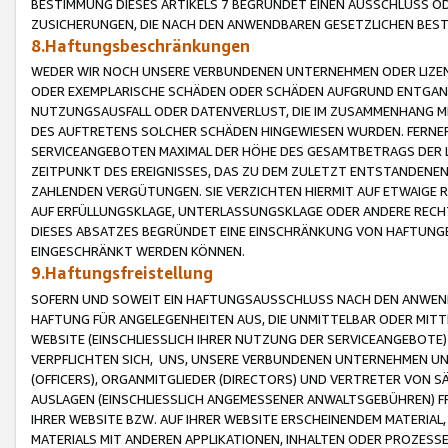
BESTIMMUNG DIESES ARTIKELS 7 BEGRÜNDET EINEN AUSSCHLUSS 
ZUSICHERUNGEN, DIE NACH DEN ANWENDBAREN GESETZLICHEN BE
8.Haftungsbeschränkungen
WEDER WIR NOCH UNSERE VERBUNDENEN UNTERNEHMEN ODER LIZEN
ODER EXEMPLARISCHE SCHÄDEN ODER SCHÄDEN AUFGRUND ENTGANG
NUTZUNGSAUSFALL ODER DATENVERLUST, DIE IM ZUSAMMENHANG MI
DES AUFTRETENS SOLCHER SCHÄDEN HINGEWIESEN WURDEN. FERN
SERVICEANGEBOTEN MAXIMAL DER HÖHE DES GESAMTBETRAGS DER 
ZEITPUNKT DES EREIGNISSES, DAS ZU DEM ZULETZT ENTSTANDENE
ZAHLENDEN VERGÜTUNGEN. SIE VERZICHTEN HIERMIT AUF ETWAIGE 
AUF ERFÜLLUNGSKLAGE, UNTERLASSUNGSKLAGE ODER ANDERE RECHT
DIESES ABSATZES BEGRÜNDET EINE EINSCHRÄNKUNG VON HAFTUNG
EINGESCHRÄNKT WERDEN KÖNNEN.
9.Haftungsfreistellung
SOFERN UND SOWEIT EIN HAFTUNGSAUSSCHLUSS NACH DEN ANWENDB
HAFTUNG FÜR ANGELEGENHEITEN AUS, DIE UNMITTELBAR ODER MITT
WEBSITE (EINSCHLIESSLICH IHRER NUTZUNG DER SERVICEANGEBOTE)
VERPFLICHTEN SICH, UNS, UNSERE VERBUNDENEN UNTERNEHMEN UN
(OFFICERS), ORGANMITGLIEDER (DIRECTORS) UND VERTRETER VON 
AUSLAGEN (EINSCHLIESSLICH ANGEMESSENER ANWALTSGEBÜHREN) FR
IHRER WEBSITE BZW. AUF IHRER WEBSITE ERSCHEINENDEM MATERIAL
MATERIALS MIT ANDEREN APPLIKATIONEN, INHALTEN ODER PROZESSE