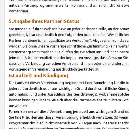
mit dem Partnerprogramm erwarten können, und wir sind nicht für etwa
vornehmen.
5.Angabe Ihres Partner-Status
Sie müssen auf Ihrer Website bzw. an jeder anderen Stelle, an der Am
genehmigt, klar und deutlich den folgenden oder einen im Wesentlichen
Partner verdiene ich an qualifizierten Verkäufen“. Abgesehen von die
werden Sie ohne unsere vorherige schriftliche Zustimmung keine weite
Partnerprogramm machen. Sie dürfen die zwischen uns und Ihnen best
(einschließlich der expliziten oder impliziten Aussage, dass Amazon Si
dass eine Verbindung zwischen Amazon und Ihnen oder einer anderen natü
vorliegenden Vereinbarung ausdrücklich gestattet ist.
6.Laufzeit und Kündigung
Die Laufzeit dieser Vereinbarung beginnt mit Ihrer Anmeldung für die 
jederzeit ordentlich oder aus wichtigem Grund durch schriftliche Kündi
automatisch und unter Ausschluss des Gerichtswegs), wobei eine solch
können kündigen, indem Sie sich über die Partner-Website in Ihrem Ko
auswählen.
Ferner können wir diese Vereinbarung jederzeit aus wichtigem Grund dur
Sie Ihre Pflichten aus dieser Vereinbarung erheblich verletzen; (b) wen
Programmrichtlinien) nicht innerhalb von 7 Tagen nach unserer Benachr
oder Haftungsansprüchen im Zusammenhang mit Ihrer Teilnahme am Pa