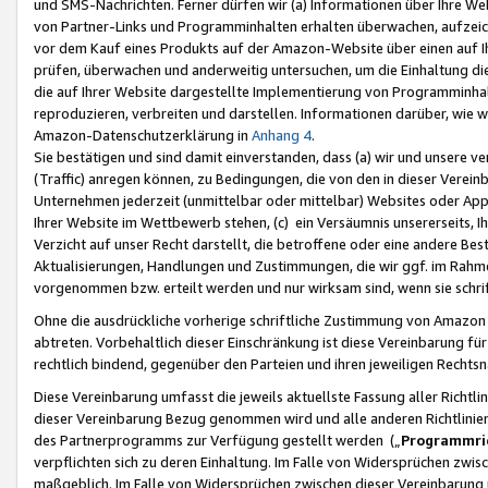
und SMS-Nachrichten. Ferner dürfen wir (a) Informationen über Ihre We
von Partner-Links und Programminhalten erhalten überwachen, aufzei
vor dem Kauf eines Produkts auf der Amazon-Website über einen auf Ih
prüfen, überwachen und anderweitig untersuchen, um die Einhaltung dies
die auf Ihrer Website dargestellte Implementierung von Programminhalt
reproduzieren, verbreiten und darstellen. Informationen darüber, wie w
Amazon-Datenschutzerklärung in
Anhang 4
.
Sie bestätigen und sind damit einverstanden, dass (a) wir und unsere 
(Traffic) anregen können, zu Bedingungen, die von den in dieser Vere
Unternehmen jederzeit (unmittelbar oder mittelbar) Websites oder Appl
Ihrer Website im Wettbewerb stehen, (c) ein Versäumnis unsererseits, I
Verzicht auf unser Recht darstellt, die betroffene oder eine andere B
Aktualisierungen, Handlungen und Zustimmungen, die wir ggf. im Rahme
vorgenommen bzw. erteilt werden und nur wirksam sind, wenn sie schri
Ohne die ausdrückliche vorherige schriftliche Zustimmung von Amazon
abtreten. Vorbehaltlich dieser Einschränkung ist diese Vereinbarung f
rechtlich bindend, gegenüber den Parteien und ihren jeweiligen Rech
Diese Vereinbarung umfasst die jeweils aktuellste Fassung aller Richtli
dieser Vereinbarung Bezug genommen wird und alle anderen Richtlinie
des Partnerprogramms zur Verfügung gestellt werden („
Programmric
verpflichten sich zu deren Einhaltung. Im Falle von Widersprüchen zwi
maßgeblich. Im Falle von Widersprüchen zwischen dieser Vereinbarun