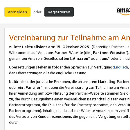
Anmelden
Registrieren
oder
Vereinbarung zur Teilnahme am 
zuletzt aktualisiert am
:
15. Oktober 2025
(Derzeitige Partner - 
Willkommen auf Amazons Partner-Website (die „
Partner-Website
“)
genannten Amazon-Gesellschaften („
Amazon
“ oder „
uns
“ oder ähnli
Übersetzungen stehen in folgenden Sprachen zur Verfügung :
Englisch
,
den Übersetzungen gilt die englische Fassung.
Natürliche oder juristische Personen, die an unserem Marketing-Partn
oder ein „
Partner
“), müssen die Vereinbarung zur Teilnahme am Ama
Ihrer Anmeldung auf bzw. Nutzung der Partner-Website stimmen Sie die
zu, die durch Bezugnahme einen wesentlichen Bestandteil dieser Verei
Partnerprogramm, die IP-Lizenz für das Partnerprogramm, den Vergütu
Partnerprogramm). Inhalte, die du auf der Website Amazon.com veröffe
des Verbots von Kundenrezensionen, die gegen eine Vergütung erstellt, 
durch.