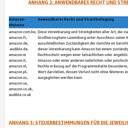
ANHANG 2: ANWENDBARES RECHT UND STRE
Amazon-
Anwendbares Recht und Streitbeilegung
Website
amazon.com.be,
Diese Vereinbarung und Streitigkeiten aller Art, die 
amazon.fr,
Großherzogtums Luxemburg unter Ausschluss seiner Kol
amazon.de,
ausschließlichen Zuständigkeit der Gerichte im Geri
audible.de,
dieser Vereinbarung kann Amazon bei einem zuständig
amazon.ie
Rechtsschutz wegen einer tatsächlichen oder angebli
amazon.it,
Amazon oder einer anderen natürlichen oder juristisc
amazon.nl,
Rechte in Bezug auf die Programminhalte besonderer,
amazon.pl,
Wert darstellen, dessen Verlust nicht ohne Weiteres e
amazon.es,
ausgeglichen werden kann.
amazon.se,
amazon.co.uk,
audible.co.uk
ANHANG 3: STEUERBESTIMMUNGEN FÜR DIE JEWEIL