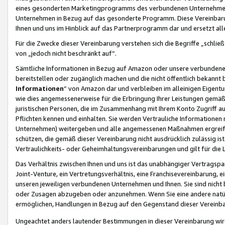
eines gesonderten Marketingprogramms des verbundenen Unternehmens
Unternehmen in Bezug auf das gesonderte Programm. Diese Vereinbarung
Ihnen und uns im Hinblick auf das Partnerprogramm dar und ersetzt al
Für die Zwecke dieser Vereinbarung verstehen sich die Begriffe „schließ
von „jedoch nicht beschränkt auf“.
Sämtliche Informationen in Bezug auf Amazon oder unsere verbunde
bereitstellen oder zugänglich machen und die nicht öffentlich bekannt bz
Informationen
“ von Amazon dar und verbleiben im alleinigen Eigent
wie dies angemessenerweise für die Erbringung Ihrer Leistungen gemäß d
juristischen Personen, die im Zusammenhang mit Ihrem Konto Zugriff au
Pflichten kennen und einhalten. Sie werden Vertrauliche Informationen 
Unternehmen) weitergeben und alle angemessenen Maßnahmen ergreifen
schützen, die gemäß dieser Vereinbarung nicht ausdrücklich zulässig is
Vertraulichkeits- oder Geheimhaltungsvereinbarungen und gilt für die
Das Verhältnis zwischen Ihnen und uns ist das unabhängiger Vertragspa
Joint-Venture, ein Vertretungsverhältnis, eine Franchisevereinbarung, 
unseren jeweiligen verbundenen Unternehmen und Ihnen. Sie sind ni
oder Zusagen abzugeben oder anzunehmen. Wenn Sie eine andere natürli
ermöglichen, Handlungen in Bezug auf den Gegenstand dieser Vereinbar
Ungeachtet anders lautender Bestimmungen in dieser Vereinbarung wird