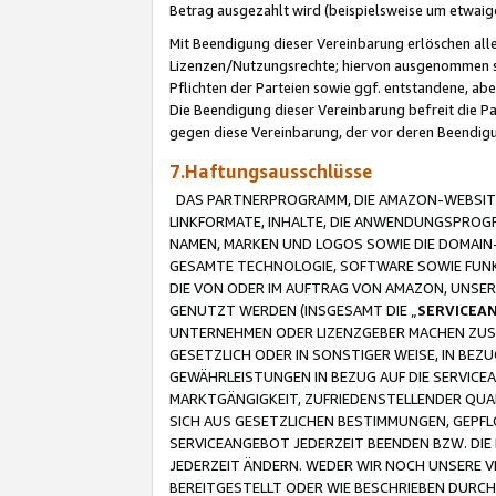
Betrag ausgezahlt wird (beispielsweise um etwai
Mit Beendigung dieser Vereinbarung erlöschen alle
Lizenzen/Nutzungsrechte; hiervon ausgenommen sind
Pflichten der Parteien sowie ggf. entstandene, ab
Die Beendigung dieser Vereinbarung befreit die P
gegen diese Vereinbarung, der vor deren Beendi
7.Haftungsausschlüsse
DAS PARTNERPROGRAMM, DIE AMAZON-WEBSITE,
LINKFORMATE, INHALTE, DIE ANWENDUNGSPRO
NAMEN, MARKEN UND LOGOS SOWIE DIE DOMAIN
GESAMTE TECHNOLOGIE, SOFTWARE SOWIE FUNKT
DIE VON ODER IM AUFTRAG VON AMAZON, UNS
GENUTZT WERDEN (INSGESAMT DIE „
SERVICEA
UNTERNEHMEN ODER LIZENZGEBER MACHEN ZUSI
GESETZLICH ODER IN SONSTIGER WEISE, IN BE
GEWÄHRLEISTUNGEN IN BEZUG AUF DIE SERVICE
MARKTGÄNGIGKEIT, ZUFRIEDENSTELLENDER QUA
SICH AUS GESETZLICHEN BESTIMMUNGEN, GEPFL
SERVICEANGEBOT JEDERZEIT BEENDEN BZW. DIE
JEDERZEIT ÄNDERN. WEDER WIR NOCH UNSERE 
BEREITGESTELLT ODER WIE BESCHRIEBEN DURC