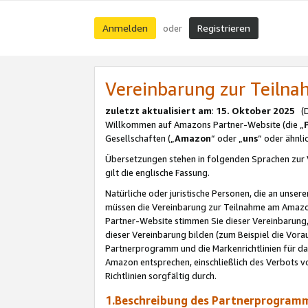
Anmelden
Registrieren
oder
Vereinbarung zur Teil
zuletzt aktualisiert am
:
15. Oktober 2025
(De
Willkommen auf Amazons Partner-Website (die „
Gesellschaften („
Amazon
“ oder „
uns
“ oder ähnl
Übersetzungen stehen in folgenden Sprachen zur 
gilt die englische Fassung.
Natürliche oder juristische Personen, die an uns
müssen die Vereinbarung zur Teilnahme am Amaz
Partner-Website stimmen Sie dieser Vereinbarung,
dieser Vereinbarung bilden (zum Beispiel die Vo
Partnerprogramm und die Markenrichtlinien für da
Amazon entsprechen, einschließlich des Verbots vo
Richtlinien sorgfältig durch.
1.Beschreibung des Partnerprogra