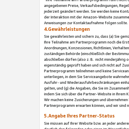
angegebenen Preise, Verkaufsbedingungen, Regeln
jederzeit geändert werden. Sie werden keine Konta
der Interaktion mit der Amazon-Website zusamme
Anweisungen zur Kontaktaufnahme folgen sollte.
4.Gewährleistungen
Sie gewährleisten und sichern zu, dass (a) Sie g
Ihre Teilnahme am Partnerprogramm noch die Erst
Anordnungen, Konzessionen, Richtlinien, Verhalten
zuständigen Behörde (einschließlich der Bestimmu
abschließen dürfen (also z. B. nicht minderjährig
eigenständig geprüft haben und sich nicht auf Zusi
Partnerprogramm teilnehmen und keine Servicean
unterliegen, in dem Sie Serviceangebote wahrneh
Ausfuhr- und Wiederausfuhrbeschränkungen einhal
gelten, und (g) die Angaben, die Sie im Zusammen
indem Sie sich über die Partner-Website in Ihrem
Wir machen keine Zusicherungen und übernehmen 
Partnerprogramm erwarten können, und wir sind n
5.Angabe Ihres Partner-Status
Sie müssen auf Ihrer Website bzw. an jeder ander
deutlich den folgenden oder einen im Wesentlichen