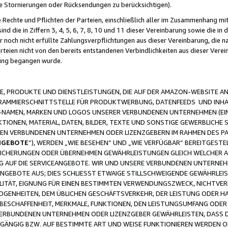
ge Stornierungen oder Rücksendungen zu berücksichtigen).
 Rechte und Pflichten der Parteien, einschließlich aller im Zusammenhang m
 die in Ziffern 3, 4, 5, 6, 7, 8, 10 und 11 dieser Vereinbarung sowie die in
er noch nicht erfüllte Zahlungsverpflichtungen aus dieser Vereinbarung, die
arteien nicht von den bereits entstandenen Verbindlichkeiten aus dieser Ver
gung begangen wurde.
 PRODUKTE UND DIENSTLEISTUNGEN, DIE AUF DER AMAZON-WEBSITE AN
GRAMMIERSCHNITTSTELLE FÜR PRODUKTWERBUNG, DATENFEEDS UND INH
-NAMEN, MARKEN UND LOGOS UNSERER VERBUNDENEN UNTERNEHMEN (EIN
IONEN, MATERIAL, DATEN, BILDER, TEXTE UND SONSTIGE GEWERBLICHE 
EREN VERBUNDENEN UNTERNEHMEN ODER LIZENZGEBERN IM RAHMEN DES 
NGEBOTE
“), WERDEN „WIE BESEHEN“ UND „WIE VERFÜGBAR“ BEREITGEST
CHERUNGEN ODER ÜBERNEHMEN GEWÄHRLEISTUNGEN GLEICH WELCHER AR
ZUG AUF DIE SERVICEANGEBOTE. WIR UND UNSERE VERBUNDENEN UNTERNEH
ANGEBOTE AUS; DIES SCHLIESST ETWAIGE STILLSCHWEIGENDE GEWÄHRLE
LITÄT, EIGNUNG FÜR EINEN BESTIMMTEN VERWENDUNGSZWECK, NICHTVER
OGENHEITEN, DEM ÜBLICHEN GESCHÄFTSVERKEHR, DER LEISTUNG ODER H
 BESCHAFFENHEIT, MERKMALE, FUNKTIONEN, DEN LEISTUNGSUMFANG ODER
VERBUNDENEN UNTERNEHMEN ODER LIZENZGEBER GEWÄHRLEISTEN, DASS D
HGÄNGIG BZW. AUF BESTIMMTE ART UND WEISE FUNKTIONIEREN WERDEN 