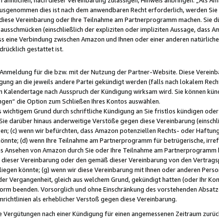
usgenommen dies ist nach dem anwendbaren Recht erforderlich, werden Sie 
f diese Vereinbarung oder Ihre Teilnahme am Partnerprogramm machen. Sie d
usschmücken (einschließlich der expliziten oder impliziten Aussage, dass A
 eine Verbindung zwischen Amazon und Ihnen oder einer anderen natürlichen 
rücklich gestattet ist.
r Anmeldung für die bzw. mit der Nutzung der Partner-Website. Diese Vereinb
gung an die jeweils andere Partei gekündigt werden (falls nach lokalem Rech
n Kalendertage nach Ausspruch der Kündigung wirksam wird. Sie können kündi
ngen“ die Option zum Schließen Ihres Kontos auswählen.
 wichtigem Grund durch schriftliche Kündigung an Sie fristlos kündigen oder I
 Sie darüber hinaus anderweitige Verstöße gegen diese Vereinbarung (einschli
ben; (c) wenn wir befürchten, dass Amazon potenziellen Rechts- oder Haftu
nnte; (d) wenn Ihre Teilnahme am Partnerprogramm für betrügerische, irref
das Ansehen von Amazon durch Sie oder Ihre Teilnahme am Partnerprogramm b
ieser Vereinbarung oder den gemäß dieser Vereinbarung von den Vertragspa
liegen könnte; (g) wenn wir diese Vereinbarung mit Ihnen oder anderen Perso
 der Vergangenheit, gleich aus welchem Grund, gekündigt hatten (oder Ihr Ko
rm beenden. Vorsorglich und ohne Einschränkung des vorstehenden Absatzes
richtlinien als erheblicher Verstoß gegen diese Vereinbarung.
e Vergütungen nach einer Kündigung für einen angemessenen Zeitraum zurückb