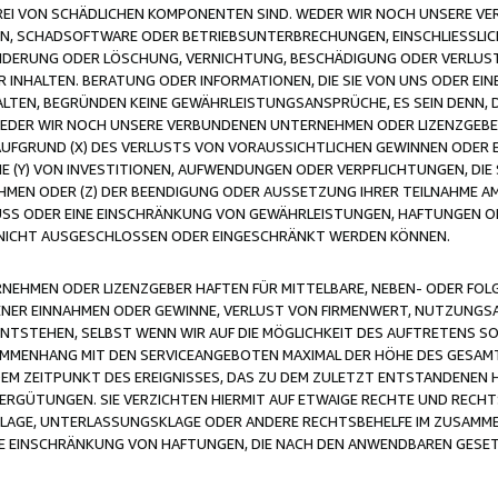
FREI VON SCHÄDLICHEN KOMPONENTEN SIND. WEDER WIR NOCH UNSERE 
VIREN, SCHADSOFTWARE ODER BETRIEBSUNTERBRECHUNGEN, EINSCHLIESSL
ÄNDERUNG ODER LÖSCHUNG, VERNICHTUNG, BESCHÄDIGUNG ODER VERLUST 
INHALTEN. BERATUNG ODER INFORMATIONEN, DIE SIE VON UNS ODER EIN
LTEN, BEGRÜNDEN KEINE GEWÄHRLEISTUNGSANSPRÜCHE, ES SEIN DENN, DI
WEDER WIR NOCH UNSERE VERBUNDENEN UNTERNEHMEN ODER LIZENZGEBE
FGRUND (X) DES VERLUSTS VON VORAUSSICHTLICHEN GEWINNEN ODER 
 (Y) VON INVESTITIONEN, AUFWENDUNGEN ODER VERPFLICHTUNGEN, DIE 
EN ODER (Z) DER BEENDIGUNG ODER AUSSETZUNG IHRER TEILNAHME A
LUSS ODER EINE EINSCHRÄNKUNG VON GEWÄHRLEISTUNGEN, HAFTUNGEN O
NICHT AUSGESCHLOSSEN ODER EINGESCHRÄNKT WERDEN KÖNNEN.
EHMEN ODER LIZENZGEBER HAFTEN FÜR MITTELBARE, NEBEN- ODER FOL
R EINNAHMEN ODER GEWINNE, VERLUST VON FIRMENWERT, NUTZUNGSAU
TSTEHEN, SELBST WENN WIR AUF DIE MÖGLICHKEIT DES AUFTRETENS S
MENHANG MIT DEN SERVICEANGEBOTEN MAXIMAL DER HÖHE DES GESAMT
M ZEITPUNKT DES EREIGNISSES, DAS ZU DEM ZULETZT ENTSTANDENEN 
ERGÜTUNGEN. SIE VERZICHTEN HIERMIT AUF ETWAIGE RECHTE UND RECHT
KLAGE, UNTERLASSUNGSKLAGE ODER ANDERE RECHTSBEHELFE IM ZUSAMME
NE EINSCHRÄNKUNG VON HAFTUNGEN, DIE NACH DEN ANWENDBAREN GESE