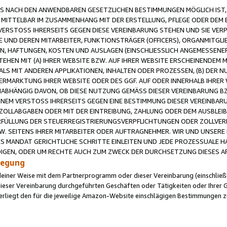
 NACH DEN ANWENDBAREN GESETZLICHEN BESTIMMUNGEN MÖGLICH IST, S
MITTELBAR IM ZUSAMMENHANG MIT DER ERSTELLUNG, PFLEGE ODER DEM BE
ERSTOSS IHRERSEITS GEGEN DIESE VEREINBARUNG STEHEN UND SIE VERP
UND DEREN MITARBEITER, FUNKTIONSTRÄGER (OFFICERS), ORGANMITGLI
N, HAFTUNGEN, KOSTEN UND AUSLAGEN (EINSCHLIESSLICH ANGEMESSENE
HEN MIT (A) IHRER WEBSITE BZW. AUF IHRER WEBSITE ERSCHEINENDEM M
LS MIT ANDEREN APPLIKATIONEN, INHALTEN ODER PROZESSEN, (B) DER 
RMARKTUNG IHRER WEBSITE ODER DES GGF. AUF ODER INNERHALB IHRER W
ABHÄNGIG DAVON, OB DIESE NUTZUNG GEMÄSS DIESER VEREINBARUNG B
EINEM VERSTOSS IHRERSEITS GEGEN EINE BESTIMMUNG DIESER VEREINBARU
D ZOLLABGABEN ODER MIT DER EINTREIBUNG, ZAHLUNG ODER DEM AUSBLEI
FÜLLUNG DER STEUERREGISTRIERUNGSVERPFLICHTUNGEN ODER ZOLLVERPF
W. SEITENS IHRER MITARBEITER ODER AUFTRAGNEHMER. WIR UND UNSERE
ES MANDAT GERICHTLICHE SCHRITTE EINLEITEN UND JEDE PROZESSUALE 
GEN, ODER UM RECHTE AUCH ZUM ZWECK DER DURCHSETZUNG DIESES AR
ilegung
endeiner Weise mit dem Partnerprogramm oder dieser Vereinbarung (einschließl
ieser Vereinbarung durchgeführten Geschäften oder Tätigkeiten oder Ihrer 
iegt den für die jeweilige Amazon-Website einschlägigen Bestimmungen z