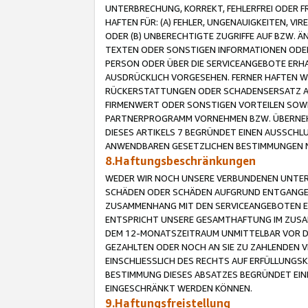
UNTERBRECHUNG, KORREKT, FEHLERFREI ODER 
HAFTEN FÜR: (A) FEHLER, UNGENAUIGKEITEN, 
ODER (B) UNBERECHTIGTE ZUGRIFFE AUF BZW. 
TEXTEN ODER SONSTIGEN INFORMATIONEN ODER 
PERSON ODER ÜBER DIE SERVICEANGEBOTE ERHA
AUSDRÜCKLICH VORGESEHEN. FERNER HAFTEN 
RÜCKERSTATTUNGEN ODER SCHADENSERSATZ AU
FIRMENWERT ODER SONSTIGEN VORTEILEN SOWIE
PARTNERPROGRAMM VORNEHMEN BZW. ÜBERNEHM
DIESES ARTIKELS 7 BEGRÜNDET EINEN AUSSCH
ANWENDBAREN GESETZLICHEN BESTIMMUNGEN 
8.Haftungsbeschränkungen
WEDER WIR NOCH UNSERE VERBUNDENEN UNTERN
SCHÄDEN ODER SCHÄDEN AUFGRUND ENTGANGENE
ZUSAMMENHANG MIT DEN SERVICEANGEBOTEN EN
ENTSPRICHT UNSERE GESAMTHAFTUNG IM ZUSAM
DEM 12-MONATSZEITRAUM UNMITTELBAR VOR DE
GEZAHLTEN ODER NOCH AN SIE ZU ZAHLENDEN V
EINSCHLIESSLICH DES RECHTS AUF ERFÜLLUNGS
BESTIMMUNG DIESES ABSATZES BEGRÜNDET EI
EINGESCHRÄNKT WERDEN KÖNNEN.
9.Haftungsfreistellung