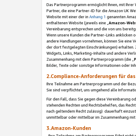
Das Partnerprogramm ermöglicht Ihnen, mit Ihrer W
Partner, die eine Partner-ID für die Amazon UK W
Website mit einer der in
Anhang 1
genannten Amazon
enthaltenen Website (jeweils eine „
Amazon-Webs
Vereinbarung entsprechen und die von uns bereitg
Wenn unsere Kunden die Partner-Links anklicken 
andere Handlungen vornehmen, können Sie eine Ver
der dort festgelegten Einschränkungen) erhalten. 
Widgets, Links, Marketing-Inhalte und andere Ver
Zusammenhang mit dem Partnerprogramm (die „
Bilder, Texte oder sonstige Informationen oder In
2.Compliance-Anforderungen für d
Ihre Teilnahme am Partnerprogramm und der Bezug 
Sie sind verpflichtet, uns umgehend alle Informat
Für den Fall, dass Sie gegen diese Vereinbarung 
stehenden Rechten und Rechtsbehelfen, das Recht
nach geltendem Recht zulässig) dauerhaft einzus
unmittelbar oder mittelbar im Zusammenhang mit
3.Amazon-Kunden
Ihre Teilnahme am Partnerprogramm führt nicht d