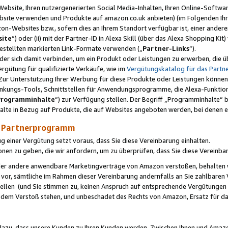
ebsite, Ihren nutzergenerierten Social Media-Inhalten, Ihren Online-Softwar
ebsite verwenden und Produkte auf amazon.co.uk anbieten) (im Folgenden Ihr
-Websites bzw., sofern dies an Ihrem Standort verfügbar ist, einer ander
ite
“) oder (ii) mit der Partner-ID in Alexa Skill (über das Alexa Shopping Ki
estellten markierten Link-Formate verwenden („
Partner-Links
“).
oder sich damit verbinden, um ein Produkt oder Leistungen zu erwerben, di
gütung für qualifizierte Verkäufe, wie im
Vergütungskatalog für das Part
Zur Unterstützung Ihrer Werbung für diese Produkte oder Leistungen können w
linkungs-Tools, Schnittstellen für Anwendungsprogramme, die Alexa-Funktion
Programminhalte
“) zur Verfügung stellen. Der Begriff „Programminhalte“ be
halte in Bezug auf Produkte, die auf Websites angeboten werden, bei denen 
as Partnerprogramm
einer Vergütung setzt voraus, dass Sie diese Vereinbarung einhalten.
ionen zu geben, die wir anfordern, um zu überprüfen, dass Sie diese Vereinba
oder andere anwendbare Marketingverträge von Amazon verstoßen, behalten w
 vor, sämtliche im Rahmen dieser Vereinbarung andernfalls an Sie zahlbare
tellen (und Sie stimmen zu, keinen Anspruch auf entsprechende Vergütungen
 dem Verstoß stehen, und unbeschadet des Rechts von Amazon, Ersatz für 
azu, dass unsere Kunden zu Ihren Kunden werden. Zwischen Ihnen und Amaz