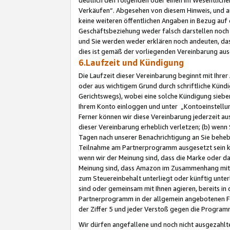
Verkäufen“. Abgesehen von diesem Hinweis, und a
keine weiteren öffentlichen Angaben in Bezug au
Geschäftsbeziehung weder falsch darstellen noch a
und Sie werden weder erklären noch andeuten, dass
dies ist gemäß der vorliegenden Vereinbarung ausd
6.Laufzeit und Kündigung
Die Laufzeit dieser Vereinbarung beginnt mit Ihre
oder aus wichtigem Grund durch schriftliche Kündi
Gerichtswegs), wobei eine solche Kündigung siebe
Ihrem Konto einloggen und unter „Kontoeinstellu
Ferner können wir diese Vereinbarung jederzeit aus
dieser Vereinbarung erheblich verletzen; (b) wenn
Tagen nach unserer Benachrichtigung an Sie behe
Teilnahme am Partnerprogramm ausgesetzt sein kö
wenn wir der Meinung sind, dass die Marke oder 
Meinung sind, dass Amazon im Zusammenhang mit d
zum Steuereinbehalt unterliegt oder künftig unter
sind oder gemeinsam mit Ihnen agieren, bereits in
Partnerprogramm in der allgemein angebotenen Fo
der Ziffer 5 und jeder Verstoß gegen die Programm
Wir dürfen angefallene und noch nicht ausgezahlt