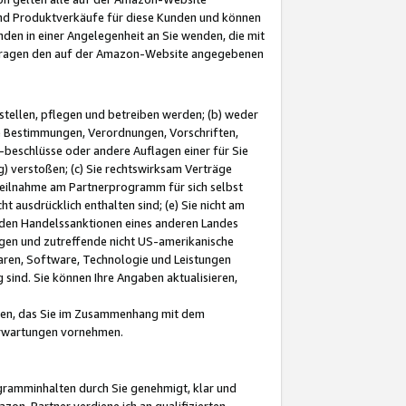
und Produktverkäufe für diese Kunden und können
nden in einer Angelegenheit an Sie wenden, die mit
e-Fragen den auf der Amazon-Website angegebenen
stellen, pflegen und betreiben werden; (b) weder
e Bestimmungen, Verordnungen, Vorschriften,
-beschlüsse oder andere Auflagen einer für Sie
 verstoßen; (c) Sie rechtswirksam Verträge
r Teilnahme am Partnerprogramm für sich selbst
t ausdrücklich enthalten sind; (e) Sie nicht am
den Handelssanktionen eines anderen Landes
gen und zutreffende nicht US-amerikanische
ren, Software, Technologie und Leistungen
sind. Sie können Ihre Angaben aktualisieren,
men, das Sie im Zusammenhang mit dem
 Erwartungen vornehmen.
ogramminhalten durch Sie genehmigt, klar und
zon-Partner verdiene ich an qualifizierten