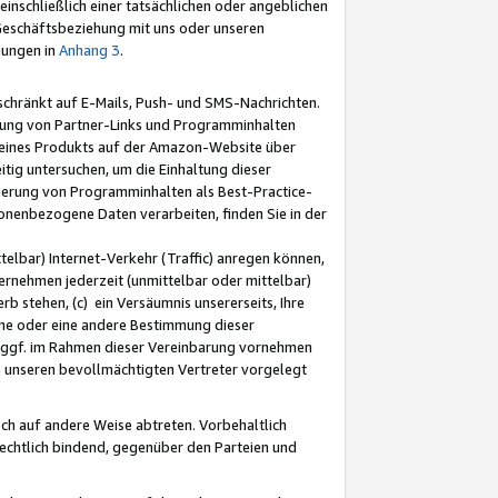
nschließlich einer tatsächlichen oder angeblichen
Geschäftsbeziehung mit uns oder unseren
mungen in
Anhang 3
.
schränkt auf E-Mails, Push- und SMS-Nachrichten.
ellung von Partner-Links und Programminhalten
 eines Produkts auf der Amazon-Website über
tig untersuchen, um die Einhaltung dieser
ntierung von Programminhalten als Best-Practice-
sonenbezogene Daten verarbeiten, finden Sie in der
telbar) Internet-Verkehr (Traffic) anregen können,
rnehmen jederzeit (unmittelbar oder mittelbar)
b stehen, (c) ein Versäumnis unsererseits, Ihre
fene oder eine andere Bestimmung dieser
r ggf. im Rahmen dieser Vereinbarung vornehmen
ch unseren bevollmächtigten Vertreter vorgelegt
ch auf andere Weise abtreten. Vorbehaltlich
rechtlich bindend, gegenüber den Parteien und