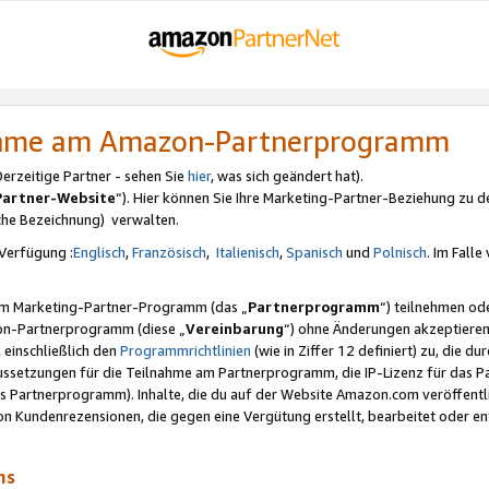
nahme am Amazon-Partnerprogramm
rzeitige Partner - sehen Sie
hier
, was sich geändert hat).
Partner-Website
“). Hier können Sie Ihre Marketing-Partner-Beziehung zu d
iche Bezeichnung) verwalten.
Verfügung :
Englisch
,
Französisch
,
Italienisch
,
Spanisch
und
Polnisch
. Im Fall
erem Marketing-Partner-Programm (das „
Partnerprogramm
“) teilnehmen od
on-Partnerprogramm (diese „
Vereinbarung
“) ohne Änderungen akzeptieren
 einschließlich den
Programmrichtlinien
(wie in Ziffer 12 definiert) zu, die 
raussetzungen für die Teilnahme am Partnerprogramm, die IP-Lizenz für das
s Partnerprogramm). Inhalte, die du auf der Website Amazon.com veröffentl
n Kundenrezensionen, die gegen eine Vergütung erstellt, bearbeitet oder ent
mms