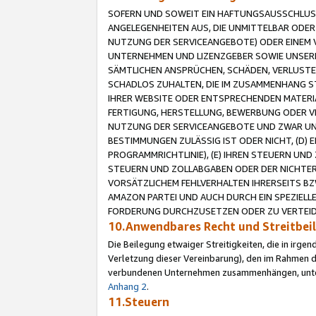
SOFERN UND SOWEIT EIN HAFTUNGSAUSSCHLUSS
ANGELEGENHEITEN AUS, DIE UNMITTELBAR ODER 
NUTZUNG DER SERVICEANGEBOTE) ODER EINEM V
UNTERNEHMEN UND LIZENZGEBER SOWIE UNSERE 
SÄMTLICHEN ANSPRÜCHEN, SCHÄDEN, VERLUSTE
SCHADLOS ZUHALTEN, DIE IM ZUSAMMENHANG STE
IHRER WEBSITE ODER ENTSPRECHENDEN MATERIA
FERTIGUNG, HERSTELLUNG, BEWERBUNG ODER VE
NUTZUNG DER SERVICEANGEBOTE UND ZWAR UN
BESTIMMUNGEN ZULÄSSIG IST ODER NICHT, (D) 
PROGRAMMRICHTLINIE), (E) IHREN STEUERN UN
STEUERN UND ZOLLABGABEN ODER DER NICHTER
VORSÄTZLICHEM FEHLVERHALTEN IHRERSEITS BZ
AMAZON PARTEI UND AUCH DURCH EIN SPEZIELL
FORDERUNG DURCHZUSETZEN ODER ZU VERTEIDI
10.Anwendbares Recht und Streitbe
Die Beilegung etwaiger Streitigkeiten, die in irg
Verletzung dieser Vereinbarung), den im Rahmen d
verbundenen Unternehmen zusammenhängen, unterl
Anhang 2
.
11.Steuern