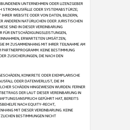
VERBUNDENEN UNTERNEHMEN ODER LIZENZGEBER
ICH STROMAUSFÄLLE ODER SYSTEMABSTÜRZE;
IHRER WEBSITE ODER VON DATEN, BILDERN,
ER ANDEREN NATÜRLICHEN ODER JURISTISCHEN
ESE SIND IN DIESER VEREINBARUNG
R FÜR ENTSCHÄDIGUNGSLEISTUNGEN,
EINNAHMEN, ERWARTETEN UMSÄTZEN,
SIE IM ZUSAMMENHANG MIT IHRER TEILNAHME AM
M PARTNERPROGRAMM. KEINE BESTIMMUNG
DER ZUSICHERUNGEN, DIE NACH DEN
GESCHÄDEN, KONKRETE ODER EXEMPLARISCHE
SFALL ODER DATENVERLUST, DIE IM
OLCHER SCHÄDEN HINGEWIESEN WURDEN. FERNER
BETRAGS DER LAUT DIESER VEREINBARUNG IN
HAFTUNGSANSPRUCH GEFÜHRT HAT, BEREITS
SBEHELFE NACH EQUITY-RECHT,
NHANG MIT DIESER VEREINBARUNG. KEINE
TZLICHEN BESTIMMUNGEN NICHT