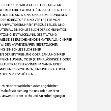
CHLIESSEN WIR JEGLICHE HAFTUNG FÜR
TRIEB IHRER WEBSITE (EINSCHLIESSLICH IHRER
FLICHTEN SICH, UNS, UNSERE VERBUNDENEN
EDER (DIRECTORS) UND VERTRETER VON
R ANWALTSGEBÜHREN) FREIZUSTELLEN UND
ATERIAL, EINSCHLIESSLICH DER KOMBINATION
NUTZUNG, ENTWICKLUNG, GESTALTUNG,
EBSEITE ERSCHEINENDEN MATERIALS, (C) IHRER
ZW. DEN ANWENDBAREN GESETZLICHEN
NG (EINSCHLIESSLICH EINER
BEN DER EINTREIBUNG ODER ZAHLUNG IHRER
LICHTUNGEN, ODER (F) FAHRLÄSSIGKEIT ODER
 BEAUFTRAGTEN KÖNNEN IM NAMEN EINER
HANDLUNG VORNEHMEN, UM EINE RECHTLICHE
TIKELS ZU SCHÜTZEN.
ich einer tatsächlichen oder angeblichen
Geschäftsbeziehung mit uns oder unseren
u anwendbarem Recht und Streitbeilegung in