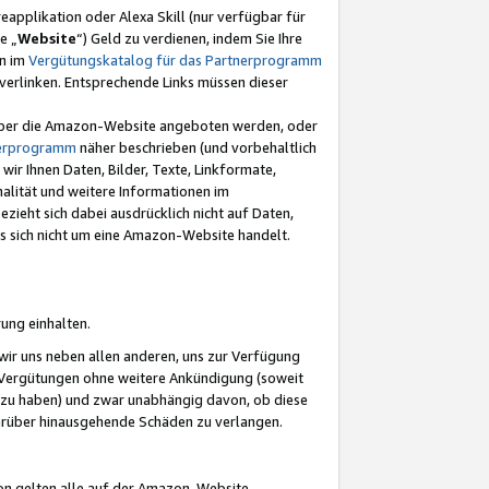
eapplikation oder Alexa Skill (nur verfügbar für
e „
Website
“) Geld zu verdienen, indem Sie Ihre
en im
Vergütungskatalog für das Partnerprogramm
t) verlinken. Entsprechende Links müssen dieser
e über die Amazon-Website angeboten werden, oder
nerprogramm
näher beschrieben (und vorbehaltlich
ir Ihnen Daten, Bilder, Texte, Linkformate,
alität und weitere Informationen im
zieht sich dabei ausdrücklich nicht auf Daten,
es sich nicht um eine Amazon-Website handelt.
rung einhalten.
ir uns neben allen anderen, uns zur Verfügung
n Vergütungen ohne weitere Ankündigung (soweit
 zu haben) und zwar unabhängig davon, ob diese
darüber hinausgehende Schäden zu verlangen.
on gelten alle auf der Amazon-Website