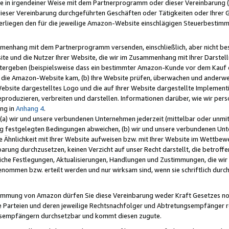
e in irgendeiner Weise mit dem Partnerprogramm oder dieser Vereinbarung (ei
ieser Vereinbarung durchgeführten Geschäften oder Tätigkeiten oder Ihrer 
liegen den für die jeweilige Amazon-Website einschlägigen Steuerbestim
mmenhang mit dem Partnerprogramm versenden, einschließlich, aber nicht be
site und die Nutzer Ihrer Website, die wir im Zusammenhang mit Ihrer Darst
itergeben (beispielsweise dass ein bestimmter Amazon-Kunde vor dem Kauf
uf die Amazon-Website kam, (b) Ihre Website prüfen, überwachen und anderwei
r Website dargestelltes Logo und die auf Ihrer Website dargestellte Impleme
reproduzieren, verbreiten und darstellen. Informationen darüber, wie wir per
ng in
Anhang 4
.
 (a) wir und unsere verbundenen Unternehmen jederzeit (mittelbar oder unmit
ng festgelegten Bedingungen abweichen, (b) wir und unsere verbundenen Unte
 Ähnlichkeit mit Ihrer Website aufweisen bzw. mit Ihrer Website im Wettbewer
barung durchzusetzen, keinen Verzicht auf unser Recht darstellt, die betrof
liche Festlegungen, Aktualisierungen, Handlungen und Zustimmungen, die wi
enommen bzw. erteilt werden und nur wirksam sind, wenn sie schriftlich dur
stimmung von Amazon dürfen Sie diese Vereinbarung weder Kraft Gesetzes no
die Parteien und deren jeweilige Rechtsnachfolger und Abtretungsempfänger 
ngsempfängern durchsetzbar und kommt diesen zugute.