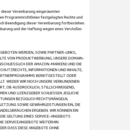
it dieser Vereinbarung eingeräumten
 den Programmrichtlinien festgelegten Rechte und
 nach Beendigung dieser Vereinbarung fortbestehen.
einbarung und der Haftung wegen eines Verstoßes
GEBOTEN WERDEN, SOWIE PARTNER-LINKS,
ALTE VON PRODUKTWERBUNG, UNSERE DOMAIN-
SCHLIESSLICH DER AMAZON-MARKEN) UND DIE
SCHUTZRECHTE, INFORMATIONEN UND INHALTE,
PARTNERPROGRAMMS BEREITGESTELLT ODER
ELLT. WEDER WIR NOCH UNSERE VERBUNDENEN
T, OB AUSDRÜCKLICH, STILLSCHWEIGEND,
MEN UND LIZENZGEBER SCHLIESSEN JEGLICHE
ISTUNGEN BEZÜGLICH RECHTSMÄNGELN,
LETZUNG SOWIE GEWÄHRLEISTUNGEN EIN, DIE
ANDELSBRÄUCHEN ERGEBEN. WIR KÖNNEN EIN
 DIE GELTUNG EINES SERVICE-ANGEBOTS
IE SERVICEANGEBOTE WEITERHIN
ODER DASS DIESE ANGEBOTE OHNE