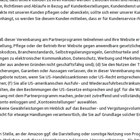
, Richtlinien und Abläufe in Bezug auf Kundenbestellungen, Kundendienst 
kte mit unseren Kunden pflegen oder abwickeln; sollte sich einer unserer Ku
nhängt, so werden Sie diesem Kunden mitteilen, dass er für Kundenservic
emäß dieser Vereinbarung am Partnerprogramm teilnehmen und Ihre Website er
ellung, Pflege oder der Betrieb Ihrer Website gegen anwendbare gesetzlich
skodizes, Branchenstandards, Selbstregulierungsregeln, Gerichtsurteile und 
ngen zu elektronischer Kommunikation, Datenschutz, Werbung und Marketing)
 oder aus anderen Gründen nicht geschäftsfähig sind); (d) Sie den Nutzen de
cherungen, Garantien oder Aussagen verlassen, die in dieser Vereinbarung nich
gebote nutzen, wenn Sie US-Handelssanktionen oder US-Recht entsprechen
men; (f) Sie alle US-amerikanischen Ausfuhr- und Wiederausfuhrbeschränkun
ten, die den Bestimmungen der US-Gesetze entsprechen und ggf. für die Wa
hang mit dem Partnerprogramm machen, jederzeit zutreffend und vollständig 
 Konto einloggen und „Kontoeinstellungen“ auswählen.
keine Gewährleistungen im Hinblick auf das Besucher- und Vergütungsvolu
icht für etwaige Handlungen verantwortlich, die Sie auf Grundlage solcher
en Stelle, an der Amazon ggf. die Darstellung oder sonstige Nutzung von Pr
 ähnlichen, nach dieser Vereinbarung zulässigen, Hinweis anbringen: „Als Ama