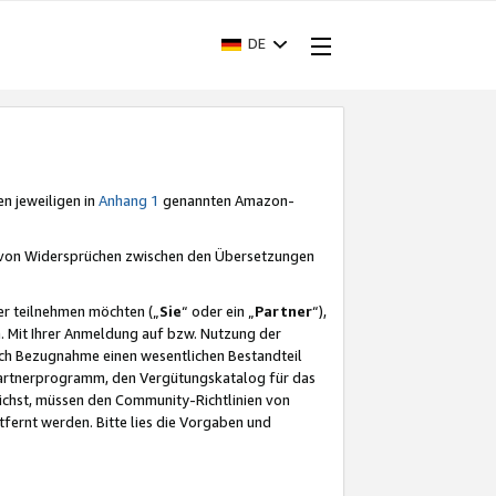
DE
en jeweiligen in
Anhang 1
genannten Amazon-
e von Widersprüchen zwischen den Übersetzungen
er teilnehmen möchten („
Sie
“ oder ein „
Partner
“),
. Mit Ihrer Anmeldung auf bzw. Nutzung der
durch Bezugnahme einen wesentlichen Bestandteil
 Partnerprogramm, den Vergütungskatalog für das
ichst, müssen den Community-Richtlinien von
fernt werden. Bitte lies die Vorgaben und