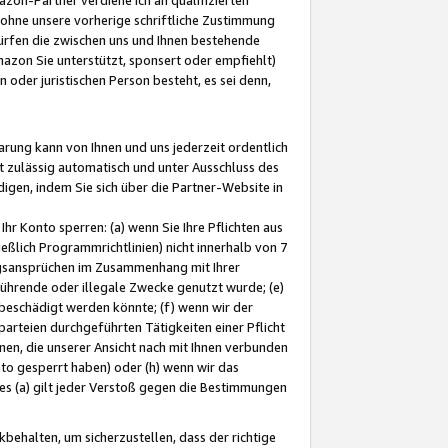
ohne unsere vorherige schriftliche Zustimmung
ürfen die zwischen uns und Ihnen bestehende
mazon Sie unterstützt, sponsert oder empfiehlt)
oder juristischen Person besteht, es sei denn,
arung kann von Ihnen und uns jederzeit ordentlich
t zulässig automatisch und unter Ausschluss des
gen, indem Sie sich über die Partner-Website in
hr Konto sperren: (a) wenn Sie Ihre Pflichten aus
eßlich Programmrichtlinien) nicht innerhalb von 7
ngsansprüchen im Zusammenhang mit Ihrer
ührende oder illegale Zwecke genutzt wurde; (e)
eschädigt werden könnte; (f) wenn wir der
rteien durchgeführten Tätigkeiten einer Pflicht
nen, die unserer Ansicht nach mit Ihnen verbunden
nto gesperrt haben) oder (h) wenn wir das
 (a) gilt jeder Verstoß gegen die Bestimmungen
ehalten, um sicherzustellen, dass der richtige