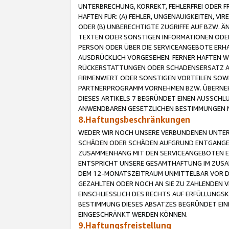
UNTERBRECHUNG, KORREKT, FEHLERFREI ODER 
HAFTEN FÜR: (A) FEHLER, UNGENAUIGKEITEN, 
ODER (B) UNBERECHTIGTE ZUGRIFFE AUF BZW. 
TEXTEN ODER SONSTIGEN INFORMATIONEN ODER 
PERSON ODER ÜBER DIE SERVICEANGEBOTE ERHA
AUSDRÜCKLICH VORGESEHEN. FERNER HAFTEN 
RÜCKERSTATTUNGEN ODER SCHADENSERSATZ AU
FIRMENWERT ODER SONSTIGEN VORTEILEN SOWIE
PARTNERPROGRAMM VORNEHMEN BZW. ÜBERNEHM
DIESES ARTIKELS 7 BEGRÜNDET EINEN AUSSCH
ANWENDBAREN GESETZLICHEN BESTIMMUNGEN 
8.Haftungsbeschränkungen
WEDER WIR NOCH UNSERE VERBUNDENEN UNTERN
SCHÄDEN ODER SCHÄDEN AUFGRUND ENTGANGENE
ZUSAMMENHANG MIT DEN SERVICEANGEBOTEN EN
ENTSPRICHT UNSERE GESAMTHAFTUNG IM ZUSAM
DEM 12-MONATSZEITRAUM UNMITTELBAR VOR DE
GEZAHLTEN ODER NOCH AN SIE ZU ZAHLENDEN V
EINSCHLIESSLICH DES RECHTS AUF ERFÜLLUNGS
BESTIMMUNG DIESES ABSATZES BEGRÜNDET EI
EINGESCHRÄNKT WERDEN KÖNNEN.
9.Haftungsfreistellung