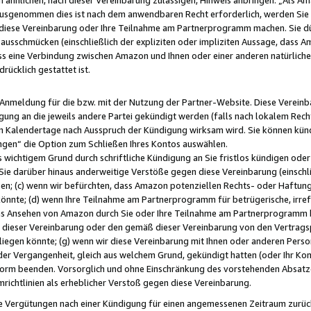
usgenommen dies ist nach dem anwendbaren Recht erforderlich, werden Sie 
f diese Vereinbarung oder Ihre Teilnahme am Partnerprogramm machen. Sie d
usschmücken (einschließlich der expliziten oder impliziten Aussage, dass A
 eine Verbindung zwischen Amazon und Ihnen oder einer anderen natürlichen 
rücklich gestattet ist.
r Anmeldung für die bzw. mit der Nutzung der Partner-Website. Diese Vereinb
gung an die jeweils andere Partei gekündigt werden (falls nach lokalem Rech
n Kalendertage nach Ausspruch der Kündigung wirksam wird. Sie können kündi
ngen“ die Option zum Schließen Ihres Kontos auswählen.
 wichtigem Grund durch schriftliche Kündigung an Sie fristlos kündigen oder I
 Sie darüber hinaus anderweitige Verstöße gegen diese Vereinbarung (einschli
ben; (c) wenn wir befürchten, dass Amazon potenziellen Rechts- oder Haftu
nnte; (d) wenn Ihre Teilnahme am Partnerprogramm für betrügerische, irref
das Ansehen von Amazon durch Sie oder Ihre Teilnahme am Partnerprogramm b
ieser Vereinbarung oder den gemäß dieser Vereinbarung von den Vertragspa
liegen könnte; (g) wenn wir diese Vereinbarung mit Ihnen oder anderen Perso
 der Vergangenheit, gleich aus welchem Grund, gekündigt hatten (oder Ihr Ko
rm beenden. Vorsorglich und ohne Einschränkung des vorstehenden Absatzes
richtlinien als erheblicher Verstoß gegen diese Vereinbarung.
e Vergütungen nach einer Kündigung für einen angemessenen Zeitraum zurückb