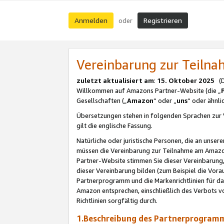
Anmelden
Registrieren
oder
Vereinbarung zur Teil
zuletzt aktualisiert am
:
15. Oktober 2025
(De
Willkommen auf Amazons Partner-Website (die „
Gesellschaften („
Amazon
“ oder „
uns
“ oder ähnl
Übersetzungen stehen in folgenden Sprachen zur 
gilt die englische Fassung.
Natürliche oder juristische Personen, die an uns
müssen die Vereinbarung zur Teilnahme am Amaz
Partner-Website stimmen Sie dieser Vereinbarung,
dieser Vereinbarung bilden (zum Beispiel die Vo
Partnerprogramm und die Markenrichtlinien für da
Amazon entsprechen, einschließlich des Verbots vo
Richtlinien sorgfältig durch.
1.Beschreibung des Partnerprogra