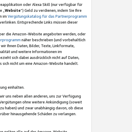
eapplikation oder Alexa Skill (nur verfügbar für
e „
Website
“) Geld zu verdienen, indem Sie Ihre
en im
Vergütungskatalog für das Partnerprogramm
t) verlinken. Entsprechende Links müssen dieser
e über die Amazon-Website angeboten werden, oder
nerprogramm
näher beschrieben (und vorbehaltlich
ir Ihnen Daten, Bilder, Texte, Linkformate,
alität und weitere Informationen im
zieht sich dabei ausdrücklich nicht auf Daten,
es sich nicht um eine Amazon-Website handelt.
rung einhalten.
ir uns neben allen anderen, uns zur Verfügung
n Vergütungen ohne weitere Ankündigung (soweit
 zu haben) und zwar unabhängig davon, ob diese
darüber hinausgehende Schäden zu verlangen.
on gelten alle auf der Amazon-Website