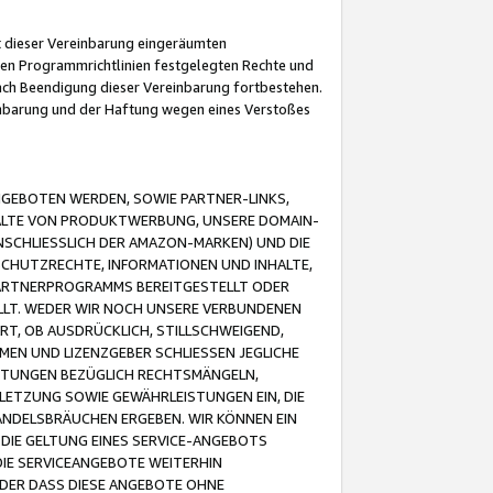
it dieser Vereinbarung eingeräumten
 den Programmrichtlinien festgelegten Rechte und
 nach Beendigung dieser Vereinbarung fortbestehen.
einbarung und der Haftung wegen eines Verstoßes
GEBOTEN WERDEN, SOWIE PARTNER-LINKS,
ALTE VON PRODUKTWERBUNG, UNSERE DOMAIN-
SCHLIESSLICH DER AMAZON-MARKEN) UND DIE
SCHUTZRECHTE, INFORMATIONEN UND INHALTE,
PARTNERPROGRAMMS BEREITGESTELLT ODER
ELLT. WEDER WIR NOCH UNSERE VERBUNDENEN
T, OB AUSDRÜCKLICH, STILLSCHWEIGEND,
MEN UND LIZENZGEBER SCHLIESSEN JEGLICHE
ISTUNGEN BEZÜGLICH RECHTSMÄNGELN,
LETZUNG SOWIE GEWÄHRLEISTUNGEN EIN, DIE
ANDELSBRÄUCHEN ERGEBEN. WIR KÖNNEN EIN
 DIE GELTUNG EINES SERVICE-ANGEBOTS
IE SERVICEANGEBOTE WEITERHIN
ODER DASS DIESE ANGEBOTE OHNE