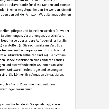
und Produktverkäufe für diese Kunden und können
nden in einer Angelegenheit an Sie wenden, die mit
e-Fragen den auf der Amazon-Website angegebenen
stellen, pflegen und betreiben werden; (b) weder
e Bestimmungen, Verordnungen, Vorschriften,
-beschlüsse oder andere Auflagen einer für Sie
 verstoßen; (c) Sie rechtswirksam Verträge
r Teilnahme am Partnerprogramm für sich selbst
t ausdrücklich enthalten sind; (e) Sie nicht am
den Handelssanktionen eines anderen Landes
gen und zutreffende nicht US-amerikanische
ren, Software, Technologie und Leistungen
sind. Sie können Ihre Angaben aktualisieren,
men, das Sie im Zusammenhang mit dem
 Erwartungen vornehmen.
ogramminhalten durch Sie genehmigt, klar und
zon-Partner verdiene ich an qualifizierten