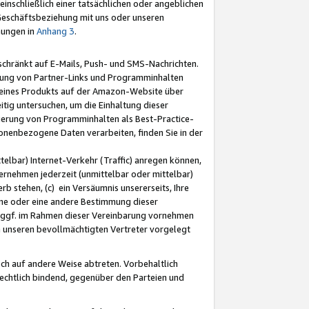
nschließlich einer tatsächlichen oder angeblichen
Geschäftsbeziehung mit uns oder unseren
mungen in
Anhang 3
.
schränkt auf E-Mails, Push- und SMS-Nachrichten.
ellung von Partner-Links und Programminhalten
 eines Produkts auf der Amazon-Website über
tig untersuchen, um die Einhaltung dieser
ntierung von Programminhalten als Best-Practice-
sonenbezogene Daten verarbeiten, finden Sie in der
telbar) Internet-Verkehr (Traffic) anregen können,
rnehmen jederzeit (unmittelbar oder mittelbar)
b stehen, (c) ein Versäumnis unsererseits, Ihre
fene oder eine andere Bestimmung dieser
r ggf. im Rahmen dieser Vereinbarung vornehmen
ch unseren bevollmächtigten Vertreter vorgelegt
ch auf andere Weise abtreten. Vorbehaltlich
rechtlich bindend, gegenüber den Parteien und