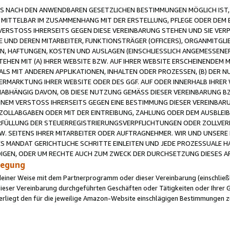
 NACH DEN ANWENDBAREN GESETZLICHEN BESTIMMUNGEN MÖGLICH IST, S
MITTELBAR IM ZUSAMMENHANG MIT DER ERSTELLUNG, PFLEGE ODER DEM BE
ERSTOSS IHRERSEITS GEGEN DIESE VEREINBARUNG STEHEN UND SIE VERP
UND DEREN MITARBEITER, FUNKTIONSTRÄGER (OFFICERS), ORGANMITGLI
N, HAFTUNGEN, KOSTEN UND AUSLAGEN (EINSCHLIESSLICH ANGEMESSENE
HEN MIT (A) IHRER WEBSITE BZW. AUF IHRER WEBSITE ERSCHEINENDEM M
LS MIT ANDEREN APPLIKATIONEN, INHALTEN ODER PROZESSEN, (B) DER 
RMARKTUNG IHRER WEBSITE ODER DES GGF. AUF ODER INNERHALB IHRER W
ABHÄNGIG DAVON, OB DIESE NUTZUNG GEMÄSS DIESER VEREINBARUNG B
EINEM VERSTOSS IHRERSEITS GEGEN EINE BESTIMMUNG DIESER VEREINBARU
D ZOLLABGABEN ODER MIT DER EINTREIBUNG, ZAHLUNG ODER DEM AUSBLEI
FÜLLUNG DER STEUERREGISTRIERUNGSVERPFLICHTUNGEN ODER ZOLLVERPF
W. SEITENS IHRER MITARBEITER ODER AUFTRAGNEHMER. WIR UND UNSERE
ES MANDAT GERICHTLICHE SCHRITTE EINLEITEN UND JEDE PROZESSUALE 
GEN, ODER UM RECHTE AUCH ZUM ZWECK DER DURCHSETZUNG DIESES AR
ilegung
endeiner Weise mit dem Partnerprogramm oder dieser Vereinbarung (einschließl
ieser Vereinbarung durchgeführten Geschäften oder Tätigkeiten oder Ihrer 
iegt den für die jeweilige Amazon-Website einschlägigen Bestimmungen z