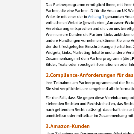
Das Partnerprogramm ermöglicht Ihnen, mit Ihrer W
Partner, die eine Partner-ID für die Amazon UK W
Website mit einer der in
Anhang 1
genannten Amazon
enthaltenen Website (jeweils eine „
Amazon-Webs
Vereinbarung entsprechen und die von uns bereitg
Wenn unsere Kunden die Partner-Links anklicken 
andere Handlungen vornehmen, können Sie eine Ver
der dort festgelegten Einschränkungen) erhalten. 
Widgets, Links, Marketing-Inhalte und andere Ver
Zusammenhang mit dem Partnerprogramm (die „
Bilder, Texte oder sonstige Informationen oder In
2.Compliance-Anforderungen für d
Ihre Teilnahme am Partnerprogramm und der Bezug 
Sie sind verpflichtet, uns umgehend alle Informat
Für den Fall, dass Sie gegen diese Vereinbarung 
stehenden Rechten und Rechtsbehelfen, das Recht
nach geltendem Recht zulässig) dauerhaft einzus
unmittelbar oder mittelbar im Zusammenhang mit
3.Amazon-Kunden
Ihre Teilnahme am Partnerprogramm führt nicht d