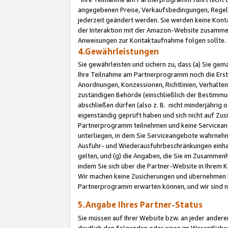
angegebenen Preise, Verkaufsbedingungen, Regeln
jederzeit geändert werden. Sie werden keine Konta
der Interaktion mit der Amazon-Website zusamme
Anweisungen zur Kontaktaufnahme folgen sollte.
4.Gewährleistungen
Sie gewährleisten und sichern zu, dass (a) Sie g
Ihre Teilnahme am Partnerprogramm noch die Erst
Anordnungen, Konzessionen, Richtlinien, Verhalten
zuständigen Behörde (einschließlich der Bestimmu
abschließen dürfen (also z. B. nicht minderjährig
eigenständig geprüft haben und sich nicht auf Zusi
Partnerprogramm teilnehmen und keine Servicean
unterliegen, in dem Sie Serviceangebote wahrneh
Ausfuhr- und Wiederausfuhrbeschränkungen einhal
gelten, und (g) die Angaben, die Sie im Zusammen
indem Sie sich über die Partner-Website in Ihrem
Wir machen keine Zusicherungen und übernehmen 
Partnerprogramm erwarten können, und wir sind n
5.Angabe Ihres Partner-Status
Sie müssen auf Ihrer Website bzw. an jeder ander
deutlich den folgenden oder einen im Wesentlichen