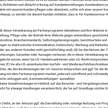
, Richtlinien und Abläufe in Bezug auf Kundenbestellungen, Kundendienst 
kte mit unseren Kunden pflegen oder abwickeln; sollte sich einer unserer Ku
nhängt, so werden Sie diesem Kunden mitteilen, dass er für Kundenservic
emäß dieser Vereinbarung am Partnerprogramm teilnehmen und Ihre Website er
ellung, Pflege oder der Betrieb Ihrer Website gegen anwendbare gesetzlich
skodizes, Branchenstandards, Selbstregulierungsregeln, Gerichtsurteile und 
ngen zu elektronischer Kommunikation, Datenschutz, Werbung und Marketing)
 oder aus anderen Gründen nicht geschäftsfähig sind); (d) Sie den Nutzen de
cherungen, Garantien oder Aussagen verlassen, die in dieser Vereinbarung nich
gebote nutzen, wenn Sie US-Handelssanktionen oder US-Recht entsprechen
men; (f) Sie alle US-amerikanischen Ausfuhr- und Wiederausfuhrbeschränkun
ten, die den Bestimmungen der US-Gesetze entsprechen und ggf. für die Wa
hang mit dem Partnerprogramm machen, jederzeit zutreffend und vollständig 
 Konto einloggen und „Kontoeinstellungen“ auswählen.
keine Gewährleistungen im Hinblick auf das Besucher- und Vergütungsvolu
icht für etwaige Handlungen verantwortlich, die Sie auf Grundlage solcher
en Stelle, an der Amazon ggf. die Darstellung oder sonstige Nutzung von Pr
 ähnlichen, nach dieser Vereinbarung zulässigen, Hinweis anbringen: „Als Ama