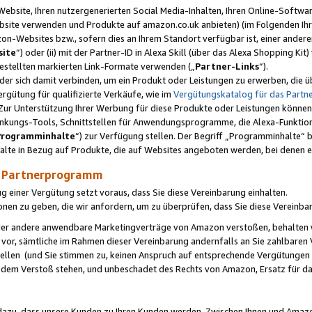
ebsite, Ihren nutzergenerierten Social Media-Inhalten, Ihren Online-Softwar
ebsite verwenden und Produkte auf amazon.co.uk anbieten) (im Folgenden Ihr
-Websites bzw., sofern dies an Ihrem Standort verfügbar ist, einer ander
ite
“) oder (ii) mit der Partner-ID in Alexa Skill (über das Alexa Shopping Ki
estellten markierten Link-Formate verwenden („
Partner-Links
“).
oder sich damit verbinden, um ein Produkt oder Leistungen zu erwerben, di
gütung für qualifizierte Verkäufe, wie im
Vergütungskatalog für das Part
Zur Unterstützung Ihrer Werbung für diese Produkte oder Leistungen können w
linkungs-Tools, Schnittstellen für Anwendungsprogramme, die Alexa-Funktion
Programminhalte
“) zur Verfügung stellen. Der Begriff „Programminhalte“ be
halte in Bezug auf Produkte, die auf Websites angeboten werden, bei denen 
as Partnerprogramm
einer Vergütung setzt voraus, dass Sie diese Vereinbarung einhalten.
ionen zu geben, die wir anfordern, um zu überprüfen, dass Sie diese Vereinba
oder andere anwendbare Marketingverträge von Amazon verstoßen, behalten w
 vor, sämtliche im Rahmen dieser Vereinbarung andernfalls an Sie zahlbare
tellen (und Sie stimmen zu, keinen Anspruch auf entsprechende Vergütungen
 dem Verstoß stehen, und unbeschadet des Rechts von Amazon, Ersatz für 
azu, dass unsere Kunden zu Ihren Kunden werden. Zwischen Ihnen und Amaz