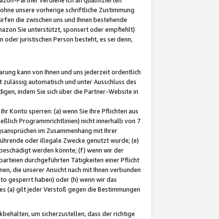
ohne unsere vorherige schriftliche Zustimmung
ürfen die zwischen uns und Ihnen bestehende
mazon Sie unterstützt, sponsert oder empfiehlt)
oder juristischen Person besteht, es sei denn,
arung kann von Ihnen und uns jederzeit ordentlich
t zulässig automatisch und unter Ausschluss des
gen, indem Sie sich über die Partner-Website in
hr Konto sperren: (a) wenn Sie Ihre Pflichten aus
eßlich Programmrichtlinien) nicht innerhalb von 7
ngsansprüchen im Zusammenhang mit Ihrer
ührende oder illegale Zwecke genutzt wurde; (e)
eschädigt werden könnte; (f) wenn wir der
rteien durchgeführten Tätigkeiten einer Pflicht
nen, die unserer Ansicht nach mit Ihnen verbunden
nto gesperrt haben) oder (h) wenn wir das
 (a) gilt jeder Verstoß gegen die Bestimmungen
ehalten, um sicherzustellen, dass der richtige