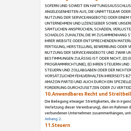
SOFERN UND SOWEIT EIN HAFTUNGSAUSSCHLUSS
ANGELEGENHEITEN AUS, DIE UNMITTELBAR ODER 
NUTZUNG DER SERVICEANGEBOTE) ODER EINEM V
UNTERNEHMEN UND LIZENZGEBER SOWIE UNSERE 
SÄMTLICHEN ANSPRÜCHEN, SCHÄDEN, VERLUSTE
SCHADLOS ZUHALTEN, DIE IM ZUSAMMENHANG STE
IHRER WEBSITE ODER ENTSPRECHENDEN MATERIA
FERTIGUNG, HERSTELLUNG, BEWERBUNG ODER VE
NUTZUNG DER SERVICEANGEBOTE UND ZWAR UN
BESTIMMUNGEN ZULÄSSIG IST ODER NICHT, (D) 
PROGRAMMRICHTLINIE), (E) IHREN STEUERN UN
STEUERN UND ZOLLABGABEN ODER DER NICHTER
VORSÄTZLICHEM FEHLVERHALTEN IHRERSEITS BZ
AMAZON PARTEI UND AUCH DURCH EIN SPEZIELL
FORDERUNG DURCHZUSETZEN ODER ZU VERTEIDI
10.Anwendbares Recht und Streitbe
Die Beilegung etwaiger Streitigkeiten, die in irg
Verletzung dieser Vereinbarung), den im Rahmen d
verbundenen Unternehmen zusammenhängen, unterl
Anhang 2
.
11.Steuern