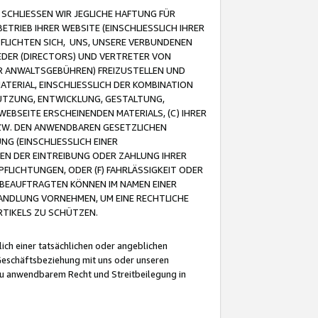
CHLIESSEN WIR JEGLICHE HAFTUNG FÜR
TRIEB IHRER WEBSITE (EINSCHLIESSLICH IHRER
FLICHTEN SICH, UNS, UNSERE VERBUNDENEN
EDER (DIRECTORS) UND VERTRETER VON
R ANWALTSGEBÜHREN) FREIZUSTELLEN UND
ATERIAL, EINSCHLIESSLICH DER KOMBINATION
NUTZUNG, ENTWICKLUNG, GESTALTUNG,
EBSEITE ERSCHEINENDEN MATERIALS, (C) IHRER
ZW. DEN ANWENDBAREN GESETZLICHEN
NG (EINSCHLIESSLICH EINER
BEN DER EINTREIBUNG ODER ZAHLUNG IHRER
LICHTUNGEN, ODER (F) FAHRLÄSSIGKEIT ODER
 BEAUFTRAGTEN KÖNNEN IM NAMEN EINER
HANDLUNG VORNEHMEN, UM EINE RECHTLICHE
TIKELS ZU SCHÜTZEN.
ich einer tatsächlichen oder angeblichen
Geschäftsbeziehung mit uns oder unseren
u anwendbarem Recht und Streitbeilegung in