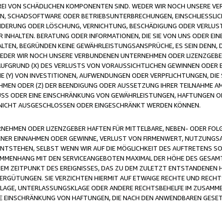
FREI VON SCHÄDLICHEN KOMPONENTEN SIND. WEDER WIR NOCH UNSERE 
VIREN, SCHADSOFTWARE ODER BETRIEBSUNTERBRECHUNGEN, EINSCHLIESSL
ÄNDERUNG ODER LÖSCHUNG, VERNICHTUNG, BESCHÄDIGUNG ODER VERLUST 
INHALTEN. BERATUNG ODER INFORMATIONEN, DIE SIE VON UNS ODER EIN
LTEN, BEGRÜNDEN KEINE GEWÄHRLEISTUNGSANSPRÜCHE, ES SEIN DENN, DI
WEDER WIR NOCH UNSERE VERBUNDENEN UNTERNEHMEN ODER LIZENZGEBE
FGRUND (X) DES VERLUSTS VON VORAUSSICHTLICHEN GEWINNEN ODER 
 (Y) VON INVESTITIONEN, AUFWENDUNGEN ODER VERPFLICHTUNGEN, DIE 
EN ODER (Z) DER BEENDIGUNG ODER AUSSETZUNG IHRER TEILNAHME A
LUSS ODER EINE EINSCHRÄNKUNG VON GEWÄHRLEISTUNGEN, HAFTUNGEN O
NICHT AUSGESCHLOSSEN ODER EINGESCHRÄNKT WERDEN KÖNNEN.
EHMEN ODER LIZENZGEBER HAFTEN FÜR MITTELBARE, NEBEN- ODER FOL
R EINNAHMEN ODER GEWINNE, VERLUST VON FIRMENWERT, NUTZUNGSAU
TSTEHEN, SELBST WENN WIR AUF DIE MÖGLICHKEIT DES AUFTRETENS S
MENHANG MIT DEN SERVICEANGEBOTEN MAXIMAL DER HÖHE DES GESAMT
M ZEITPUNKT DES EREIGNISSES, DAS ZU DEM ZULETZT ENTSTANDENEN 
ERGÜTUNGEN. SIE VERZICHTEN HIERMIT AUF ETWAIGE RECHTE UND RECHT
KLAGE, UNTERLASSUNGSKLAGE ODER ANDERE RECHTSBEHELFE IM ZUSAMME
NE EINSCHRÄNKUNG VON HAFTUNGEN, DIE NACH DEN ANWENDBAREN GESE