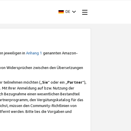
DE
en jeweiligen in
Anhang 1
genannten Amazon-
e von Widersprüchen zwischen den Übersetzungen
er teilnehmen möchten („
Sie
“ oder ein „
Partner
“),
. Mit Ihrer Anmeldung auf bzw. Nutzung der
durch Bezugnahme einen wesentlichen Bestandteil
 Partnerprogramm, den Vergütungskatalog für das
ichst, müssen den Community-Richtlinien von
fernt werden. Bitte lies die Vorgaben und