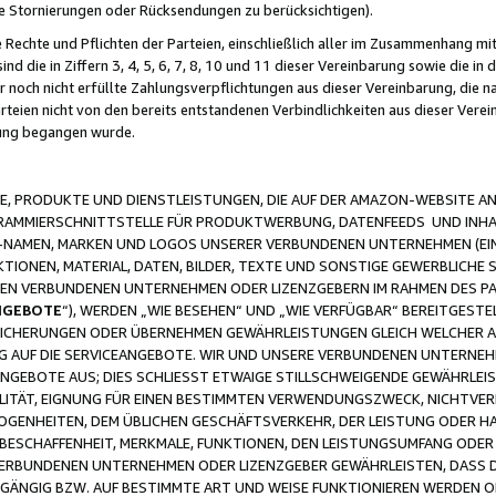
ge Stornierungen oder Rücksendungen zu berücksichtigen).
 Rechte und Pflichten der Parteien, einschließlich aller im Zusammenhang m
 die in Ziffern 3, 4, 5, 6, 7, 8, 10 und 11 dieser Vereinbarung sowie die in
er noch nicht erfüllte Zahlungsverpflichtungen aus dieser Vereinbarung, die
arteien nicht von den bereits entstandenen Verbindlichkeiten aus dieser Ver
gung begangen wurde.
 PRODUKTE UND DIENSTLEISTUNGEN, DIE AUF DER AMAZON-WEBSITE AN
GRAMMIERSCHNITTSTELLE FÜR PRODUKTWERBUNG, DATENFEEDS UND INH
-NAMEN, MARKEN UND LOGOS UNSERER VERBUNDENEN UNTERNEHMEN (EIN
IONEN, MATERIAL, DATEN, BILDER, TEXTE UND SONSTIGE GEWERBLICHE 
EREN VERBUNDENEN UNTERNEHMEN ODER LIZENZGEBERN IM RAHMEN DES 
NGEBOTE
“), WERDEN „WIE BESEHEN“ UND „WIE VERFÜGBAR“ BEREITGEST
CHERUNGEN ODER ÜBERNEHMEN GEWÄHRLEISTUNGEN GLEICH WELCHER AR
ZUG AUF DIE SERVICEANGEBOTE. WIR UND UNSERE VERBUNDENEN UNTERNEH
ANGEBOTE AUS; DIES SCHLIESST ETWAIGE STILLSCHWEIGENDE GEWÄHRLE
LITÄT, EIGNUNG FÜR EINEN BESTIMMTEN VERWENDUNGSZWECK, NICHTVER
OGENHEITEN, DEM ÜBLICHEN GESCHÄFTSVERKEHR, DER LEISTUNG ODER H
 BESCHAFFENHEIT, MERKMALE, FUNKTIONEN, DEN LEISTUNGSUMFANG ODER
VERBUNDENEN UNTERNEHMEN ODER LIZENZGEBER GEWÄHRLEISTEN, DASS D
HGÄNGIG BZW. AUF BESTIMMTE ART UND WEISE FUNKTIONIEREN WERDEN 