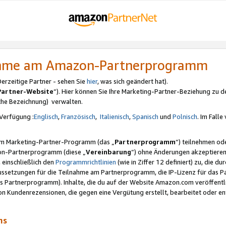
nahme am Amazon-Partnerprogramm
rzeitige Partner - sehen Sie
hier
, was sich geändert hat).
Partner-Website
“). Hier können Sie Ihre Marketing-Partner-Beziehung zu d
iche Bezeichnung) verwalten.
Verfügung :
Englisch
,
Französisch
,
Italienisch
,
Spanisch
und
Polnisch
. Im Fall
erem Marketing-Partner-Programm (das „
Partnerprogramm
“) teilnehmen od
on-Partnerprogramm (diese „
Vereinbarung
“) ohne Änderungen akzeptieren
 einschließlich den
Programmrichtlinien
(wie in Ziffer 12 definiert) zu, die 
raussetzungen für die Teilnahme am Partnerprogramm, die IP-Lizenz für das
s Partnerprogramm). Inhalte, die du auf der Website Amazon.com veröffentl
n Kundenrezensionen, die gegen eine Vergütung erstellt, bearbeitet oder ent
mms