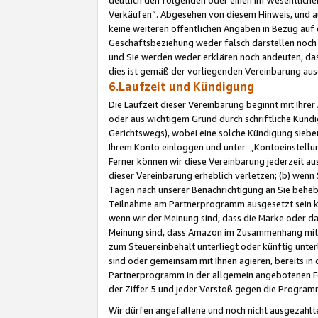
Verkäufen“. Abgesehen von diesem Hinweis, und a
keine weiteren öffentlichen Angaben in Bezug au
Geschäftsbeziehung weder falsch darstellen noch a
und Sie werden weder erklären noch andeuten, dass
dies ist gemäß der vorliegenden Vereinbarung ausd
6.Laufzeit und Kündigung
Die Laufzeit dieser Vereinbarung beginnt mit Ihre
oder aus wichtigem Grund durch schriftliche Kündi
Gerichtswegs), wobei eine solche Kündigung siebe
Ihrem Konto einloggen und unter „Kontoeinstellu
Ferner können wir diese Vereinbarung jederzeit aus
dieser Vereinbarung erheblich verletzen; (b) wenn
Tagen nach unserer Benachrichtigung an Sie behe
Teilnahme am Partnerprogramm ausgesetzt sein kö
wenn wir der Meinung sind, dass die Marke oder 
Meinung sind, dass Amazon im Zusammenhang mit d
zum Steuereinbehalt unterliegt oder künftig unter
sind oder gemeinsam mit Ihnen agieren, bereits in
Partnerprogramm in der allgemein angebotenen Fo
der Ziffer 5 und jeder Verstoß gegen die Programm
Wir dürfen angefallene und noch nicht ausgezahlt