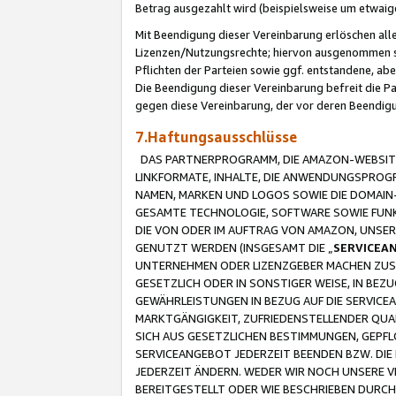
Betrag ausgezahlt wird (beispielsweise um etwai
Mit Beendigung dieser Vereinbarung erlöschen alle
Lizenzen/Nutzungsrechte; hiervon ausgenommen sind
Pflichten der Parteien sowie ggf. entstandene, ab
Die Beendigung dieser Vereinbarung befreit die P
gegen diese Vereinbarung, der vor deren Beendi
7.Haftungsausschlüsse
DAS PARTNERPROGRAMM, DIE AMAZON-WEBSITE,
LINKFORMATE, INHALTE, DIE ANWENDUNGSPRO
NAMEN, MARKEN UND LOGOS SOWIE DIE DOMAIN
GESAMTE TECHNOLOGIE, SOFTWARE SOWIE FUNKT
DIE VON ODER IM AUFTRAG VON AMAZON, UNS
GENUTZT WERDEN (INSGESAMT DIE „
SERVICEA
UNTERNEHMEN ODER LIZENZGEBER MACHEN ZUSI
GESETZLICH ODER IN SONSTIGER WEISE, IN BE
GEWÄHRLEISTUNGEN IN BEZUG AUF DIE SERVICE
MARKTGÄNGIGKEIT, ZUFRIEDENSTELLENDER QUA
SICH AUS GESETZLICHEN BESTIMMUNGEN, GEPFL
SERVICEANGEBOT JEDERZEIT BEENDEN BZW. DIE
JEDERZEIT ÄNDERN. WEDER WIR NOCH UNSERE 
BEREITGESTELLT ODER WIE BESCHRIEBEN DURC