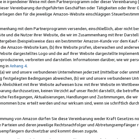
e in irgendeiner Weise mit dem Partnerprogramm oder dieser Vereinbarung (ei
ieser Vereinbarung durchgeführten Geschäften oder Tätigkeiten oder Ihrer 
liegen den für die jeweilige Amazon-Website einschlägigen Steuerbestim
mmenhang mit dem Partnerprogramm versenden, einschließlich, aber nicht be
site und die Nutzer Ihrer Website, die wir im Zusammenhang mit Ihrer Darst
itergeben (beispielsweise dass ein bestimmter Amazon-Kunde vor dem Kauf
uf die Amazon-Website kam, (b) Ihre Website prüfen, überwachen und anderwei
r Website dargestelltes Logo und die auf Ihrer Website dargestellte Impleme
reproduzieren, verbreiten und darstellen. Informationen darüber, wie wir per
ng in
Anhang 4
.
 (a) wir und unsere verbundenen Unternehmen jederzeit (mittelbar oder unmit
ng festgelegten Bedingungen abweichen, (b) wir und unsere verbundenen Unte
 Ähnlichkeit mit Ihrer Website aufweisen bzw. mit Ihrer Website im Wettbewer
barung durchzusetzen, keinen Verzicht auf unser Recht darstellt, die betrof
liche Festlegungen, Aktualisierungen, Handlungen und Zustimmungen, die wi
enommen bzw. erteilt werden und nur wirksam sind, wenn sie schriftlich dur
stimmung von Amazon dürfen Sie diese Vereinbarung weder Kraft Gesetzes no
die Parteien und deren jeweilige Rechtsnachfolger und Abtretungsempfänger 
ngsempfängern durchsetzbar und kommt diesen zugute.