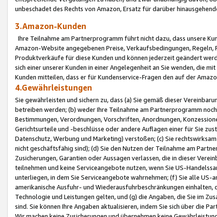
unbeschadet des Rechts von Amazon, Ersatz für darüber hinausgehen
3.Amazon-Kunden
Ihre Teilnahme am Partnerprogramm führt nicht dazu, dass unsere Kun
Amazon-Website angegebenen Preise, Verkaufsbedingungen, Regeln, Ri
Produktverkäufe für diese Kunden und können jederzeit geändert werde
sich einer unserer Kunden in einer Angelegenheit an Sie wenden, die 
Kunden mitteilen, dass er für Kundenservice-Fragen den auf der Ama
4.Gewährleistungen
Sie gewährleisten und sichern zu, dass (a) Sie gemäß dieser Vereinba
betreiben werden; (b) weder Ihre Teilnahme am Partnerprogramm noch d
Bestimmungen, Verordnungen, Vorschriften, Anordnungen, Konzessionen,
Gerichtsurteile und -beschlüsse oder andere Auflagen einer für Sie zu
Datenschutz, Werbung und Marketing) verstoßen; (c) Sie rechtswirksam 
nicht geschäftsfähig sind); (d) Sie den Nutzen der Teilnahme am Partne
Zusicherungen, Garantien oder Aussagen verlassen, die in dieser Verein
teilnehmen und keine Serviceangebote nutzen, wenn Sie US-Handelssa
unterliegen, in dem Sie Serviceangebote wahrnehmen; (f) Sie alle US
amerikanische Ausfuhr- und Wiederausfuhrbeschränkungen einhalten, 
Technologie und Leistungen gelten, und (g) die Angaben, die Sie im 
sind. Sie können Ihre Angaben aktualisieren, indem Sie sich über die 
Wir machen keine Zusicherungen und übernehmen keine Gewährleistun