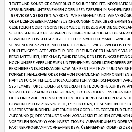
TEXTE UND SONSTIGE GEWERBLICHE SCHUTZRECHTE, INFORMATIONE
VERBUNDENEN UNTERNEHMEN ODER LIZENZGEBERN IM RAHMEN DES
„
SERVICEANGEBOTE
“), WERDEN „WIE BESEHEN“ UND „WIE VERFÜ
ODER LIZENZGEBER MACHEN ZUSICHERUNGEN ODER ÜBERNEHMEN GEW
GESETZLICH ODER IN SONSTIGER WEISE, IN BEZUG AUF DIE SERVI
SCHLIESSEN JEGLICHE GEWÄHRLEISTUNGEN IN BEZUG AUF DIE SERVI
GEWÄHRLEISTUNGEN BEZÜGLICH RECHTSMÄNGELN, MARKTGÄNGIGKEIT
VERWENDUNGSZWECK, NICHTVERLETZUNG SOWIE GEWÄHRLEISTUNGEN 
ÜBLICHEN GESCHÄFTSVERKEHR, DER LEISTUNG ODER HANDELSBRÄUCH
BESCHAFFENHEIT, MERKMALE, FUNKTIONEN, DEN LEISTUNGSUMFANG 
NOCH UNSERE VERBUNDENEN UNTERNEHMEN ODER LIZENZGEBER GEWÄ
BESCHRIEBEN DURCHGÄNGIG BZW. AUF BESTIMMTE ART UND WEISE
KORREKT, FEHLERFREI ODER FREI VON SCHÄDLICHEN KOMPONENTEN
HAFTEN FÜR: (A) FEHLER, UNGENAUIGKEITEN, VIREN, SCHADSOFTW
SYSTEMABSTÜRZE; ODER (B) UNBERECHTIGTE ZUGRIFFE AUF BZW. 
WEBSITE ODER VON DATEN, BILDERN, TEXTEN ODER SONSTIGEN INF
ODER EINER ANDEREN NATÜRLICHEN ODER JURISTISCHEN PERSON OD
GEWÄHRLEISTUNGSANSPRÜCHE, ES SEIN DENN, DIESE SIND IN DIES
UNSERE VERBUNDENEN UNTERNEHMEN ODER LIZENZGEBER FÜR EN
AUFGRUND (X) DES VERLUSTS VON VORAUSSICHTLICHEN GEWINNEN
VORTEILEN SOWIE (Y) VON INVESTITIONEN, AUFWENDUNGEN ODER VE
PARTNERPROGRAMM VORNEHMEN BZW. ÜBERNEHMEN ODER (Z) DER 