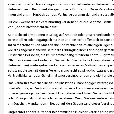
eines gesonderten Marketingprogramms des verbundenen Unternehmens
Unternehmen in Bezug auf das gesonderte Programm. Diese Vereinbarung
Ihnen und uns im Hinblick auf das Partnerprogramm dar und ersetzt al
Für die Zwecke dieser Vereinbarung verstehen sich die Begriffe „schließ
von „jedoch nicht beschränkt auf“.
Sämtliche Informationen in Bezug auf Amazon oder unsere verbunde
bereitstellen oder zugänglich machen und die nicht öffentlich bekannt bz
Informationen
“ von Amazon dar und verbleiben im alleinigen Eigent
wie dies angemessenerweise für die Erbringung Ihrer Leistungen gemäß d
juristischen Personen, die im Zusammenhang mit Ihrem Konto Zugriff au
Pflichten kennen und einhalten. Sie werden Vertrauliche Informationen 
Unternehmen) weitergeben und alle angemessenen Maßnahmen ergreifen
schützen, die gemäß dieser Vereinbarung nicht ausdrücklich zulässig is
Vertraulichkeits- oder Geheimhaltungsvereinbarungen und gilt für die
Das Verhältnis zwischen Ihnen und uns ist das unabhängiger Vertragspa
Joint-Venture, ein Vertretungsverhältnis, eine Franchisevereinbarung, 
unseren jeweiligen verbundenen Unternehmen und Ihnen. Sie sind ni
oder Zusagen abzugeben oder anzunehmen. Wenn Sie eine andere natürli
ermöglichen, Handlungen in Bezug auf den Gegenstand dieser Vereinbar
Ungeachtet anders lautender Bestimmungen in dieser Vereinbarung wird