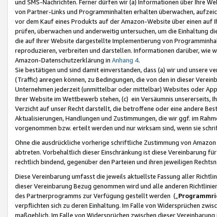
und SMS-Nachrichten. Ferner dürfen wir (a) Informationen über Ihre We
von Partner-Links und Programminhalten erhalten überwachen, aufzei
vor dem Kauf eines Produkts auf der Amazon-Website über einen auf Ih
prüfen, überwachen und anderweitig untersuchen, um die Einhaltung dies
die auf Ihrer Website dargestellte Implementierung von Programminhalt
reproduzieren, verbreiten und darstellen. Informationen darüber, wie w
Amazon-Datenschutzerklärung in
Anhang 4
.
Sie bestätigen und sind damit einverstanden, dass (a) wir und unsere 
(Traffic) anregen können, zu Bedingungen, die von den in dieser Vere
Unternehmen jederzeit (unmittelbar oder mittelbar) Websites oder Appl
Ihrer Website im Wettbewerb stehen, (c) ein Versäumnis unsererseits, I
Verzicht auf unser Recht darstellt, die betroffene oder eine andere B
Aktualisierungen, Handlungen und Zustimmungen, die wir ggf. im Rahme
vorgenommen bzw. erteilt werden und nur wirksam sind, wenn sie schri
Ohne die ausdrückliche vorherige schriftliche Zustimmung von Amazon
abtreten. Vorbehaltlich dieser Einschränkung ist diese Vereinbarung f
rechtlich bindend, gegenüber den Parteien und ihren jeweiligen Rech
Diese Vereinbarung umfasst die jeweils aktuellste Fassung aller Richtli
dieser Vereinbarung Bezug genommen wird und alle anderen Richtlinie
des Partnerprogramms zur Verfügung gestellt werden („
Programmric
verpflichten sich zu deren Einhaltung. Im Falle von Widersprüchen zwi
maßgeblich. Im Falle von Widersprüchen zwischen dieser Vereinbarun