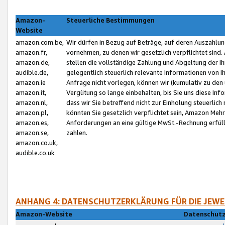
Amazon-
Steuerliche Bestimmungen
Website
amazon.com.be,
Wir dürfen in Bezug auf Beträge, auf deren Auszahlun
amazon.fr,
vornehmen, zu denen wir gesetzlich verpflichtet sind
amazon.de,
stellen die vollständige Zahlung und Abgeltung der 
audible.de,
gelegentlich steuerlich relevante Informationen von I
amazon.ie
Anfrage nicht vorlegen, können wir (kumulativ zu de
amazon.it,
Vergütung so lange einbehalten, bis Sie uns diese Inf
amazon.nl,
dass wir Sie betreffend nicht zur Einholung steuerlich 
amazon.pl,
könnten Sie gesetzlich verpflichtet sein, Amazon Meh
amazon.es,
Anforderungen an eine gültige MwSt.-Rechnung erfüllt
amazon.se,
zahlen.
amazon.co.uk,
audible.co.uk
ANHANG 4: DATENSCHUTZERKLÄRUNG FÜR DIE JEWE
Amazon-Website
Datenschutz