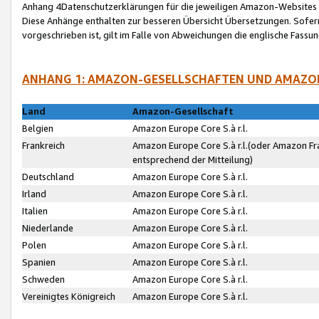
Anhang 4Datenschutzerklärungen für die jeweiligen Amazon-Websites
Diese Anhänge enthalten zur besseren Übersicht Übersetzungen. Sofe
vorgeschrieben ist, gilt im Falle von Abweichungen die englische Fass
ANHANG 1: AMAZON-GESELLSCHAFTEN UND AMAZO
Land
Amazon-Gesellschaft
Belgien
Amazon Europe Core S.à r.l.
Frankreich
Amazon Europe Core S.à r.l.(oder Amazon Fr
entsprechend der Mitteilung)
Deutschland
Amazon Europe Core S.à r.l.
Irland
Amazon Europe Core S.à r.l.
Italien
Amazon Europe Core S.à r.l.
Niederlande
Amazon Europe Core S.à r.l.
Polen
Amazon Europe Core S.à r.l.
Spanien
Amazon Europe Core S.à r.l.
Schweden
Amazon Europe Core S.à r.l.
Vereinigtes Königreich
Amazon Europe Core S.à r.l.