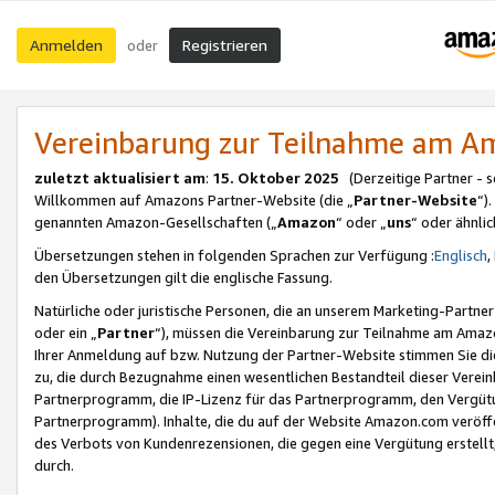
Anmelden
Registrieren
oder
Vereinbarung zur Teilnahme am 
zuletzt aktualisiert am
:
15. Oktober 2025
(Derzeitige Partner - 
Willkommen auf Amazons Partner-Website (die „
Partner-Website
“)
genannten Amazon-Gesellschaften („
Amazon
“ oder „
uns
“ oder ähnli
Übersetzungen stehen in folgenden Sprachen zur Verfügung :
Englisch
,
den Übersetzungen gilt die englische Fassung.
Natürliche oder juristische Personen, die an unserem Marketing-Partn
oder ein „
Partner
“), müssen die Vereinbarung zur Teilnahme am Ama
Ihrer Anmeldung auf bzw. Nutzung der Partner-Website stimmen Sie die
zu, die durch Bezugnahme einen wesentlichen Bestandteil dieser Verei
Partnerprogramm, die IP-Lizenz für das Partnerprogramm, den Vergütu
Partnerprogramm). Inhalte, die du auf der Website Amazon.com veröffe
des Verbots von Kundenrezensionen, die gegen eine Vergütung erstellt, 
durch.