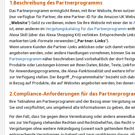
1.Beschreibung des Partnerprogramms
Das Partnerprogramm ermöglicht Ihnen, mit Ihrer Website, Ihren nutzer
(nur verfügbar für Partner, die eine Partner-ID für die Amazon UK We
„
Website
“) Geld zu verdienen, indem Sie Ihre Website mit einer der in
ist, einer anderen im
Vergütungskatalog für das Partnerprogramm
enth
Alexa Skill (über das Alexa Shopping Kit) verlinken. Entsprechende Lin
markierten Link-Formate verwenden („
Partner-Links
“).
Wenn unsere Kunden die Partner-Links anklicken oder sich damit verbi
angeboten werden, oder andere Handlungen vornehmen, können Sie eine
Partnerprogramm
näher beschrieben (und vorbehaltlich der dort festg
Produkte oder Leistungen können wir Ihnen Daten, Bilder, Texte, Linkfo
für Anwendungsprogramme, die Alexa-Funktionalität und weitere Inf
zur Verfügung stellen. Der Begriff „Programminhalte“ bezieht sich dabe
in Bezug auf Produkte, die auf Websites angeboten werden, bei denen 
2.Compliance-Anforderungen für das Partnerprog
Ihre Teilnahme am Partnerprogramm und der Bezug einer Vergütung setz
Sie sind verpflichtet, uns umgehend alle Informationen zu geben, die w
Für den Fall, dass Sie gegen diese Vereinbarung oder andere anwendba
uns zur Verfügung stehenden Rechten und Rechtsbehelfen, das Recht vo
Vergütungen ohne weitere Ankündigung (soweit nach geltendem Recht z
entsprechende Vergütungen zu haben) und zwar unabhängig davon, ob 