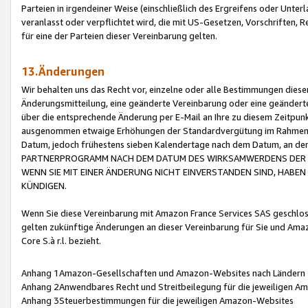
Parteien in irgendeiner Weise (einschließlich des Ergreifens oder Unt
veranlasst oder verpflichtet wird, die mit US-Gesetzen, Vorschriften,
für eine der Parteien dieser Vereinbarung gelten.
13.Änderungen
Wir behalten uns das Recht vor, einzelne oder alle Bestimmungen diese
Änderungsmitteilung, eine geänderte Vereinbarung oder eine geänderte 
über die entsprechende Änderung per E-Mail an Ihre zu diesem Zeitpun
ausgenommen etwaige Erhöhungen der Standardvergütung im Rahmen
Datum, jedoch frühestens sieben Kalendertage nach dem Datum, an de
PARTNERPROGRAMM NACH DEM DATUM DES WIRKSAMWERDENS DER Ä
WENN SIE MIT EINER ÄNDERUNG NICHT EINVERSTANDEN SIND, HABEN S
KÜNDIGEN.
Wenn Sie diese Vereinbarung mit Amazon France Services SAS geschlo
gelten zukünftige Änderungen an dieser Vereinbarung für Sie und Ama
Core S.à r.l. bezieht.
Anhang 1Amazon-Gesellschaften und Amazon-Websites nach Ländern
Anhang 2Anwendbares Recht und Streitbeilegung für die jeweiligen 
Anhang 3Steuerbestimmungen für die jeweiligen Amazon-Websites