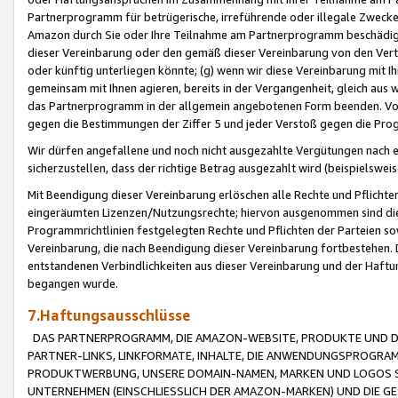
Partnerprogramm für betrügerische, irreführende oder illegale Zwecke
Amazon durch Sie oder Ihre Teilnahme am Partnerprogramm beschädig
dieser Vereinbarung oder den gemäß dieser Vereinbarung von den Vertr
oder künftig unterliegen könnte; (g) wenn wir diese Vereinbarung mit I
gemeinsam mit Ihnen agieren, bereits in der Vergangenheit, gleich aus
das Partnerprogramm in der allgemein angebotenen Form beenden. Vors
gegen die Bestimmungen der Ziffer 5 und jeder Verstoß gegen die Prog
Wir dürfen angefallene und noch nicht ausgezahlte Vergütungen nach 
sicherzustellen, dass der richtige Betrag ausgezahlt wird (beispielsw
Mit Beendigung dieser Vereinbarung erlöschen alle Rechte und Pflichte
eingeräumten Lizenzen/Nutzungsrechte; hiervon ausgenommen sind die in 
Programmrichtlinien festgelegten Rechte und Pflichten der Parteien sow
Vereinbarung, die nach Beendigung dieser Vereinbarung fortbestehen. D
entstandenen Verbindlichkeiten aus dieser Vereinbarung und der Haft
begangen wurde.
7.Haftungsausschlüsse
DAS PARTNERPROGRAMM, DIE AMAZON-WEBSITE, PRODUKTE UND DI
PARTNER-LINKS, LINKFORMATE, INHALTE, DIE ANWENDUNGSPROGR
PRODUKTWERBUNG, UNSERE DOMAIN-NAMEN, MARKEN UND LOGOS S
UNTERNEHMEN (EINSCHLIESSLICH DER AMAZON-MARKEN) UND DIE GE