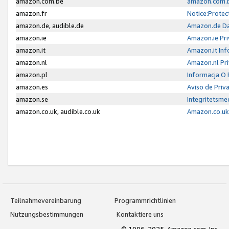
amazon.com.be
amazon.com.b
amazon.fr
Notice:Protec
amazon.de, audible.de
Amazon.de Da
amazon.ie
Amazon.ie Pri
amazon.it
Amazon.it Inf
amazon.nl
Amazon.nl Pri
amazon.pl
Informacja O
amazon.es
Aviso de Priv
amazon.se
Integritetsm
amazon.co.uk, audible.co.uk
Amazon.co.uk 
Teilnahmevereinbarung
Programmrichtlinien
Nutzungsbestimmungen
Kontaktiere uns