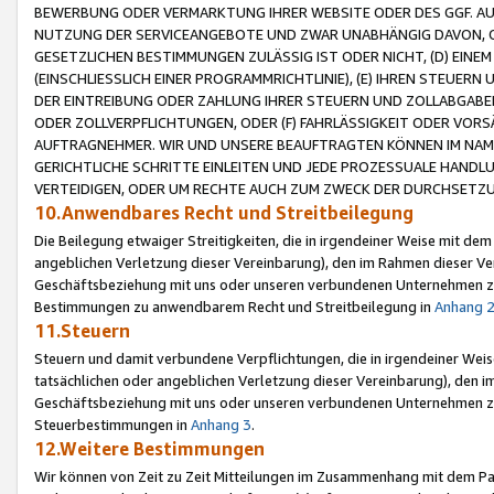
BEWERBUNG ODER VERMARKTUNG IHRER WEBSITE ODER DES GGF. AUF 
NUTZUNG DER SERVICEANGEBOTE UND ZWAR UNABHÄNGIG DAVON, O
GESETZLICHEN BESTIMMUNGEN ZULÄSSIG IST ODER NICHT, (D) EINE
(EINSCHLIESSLICH EINER PROGRAMMRICHTLINIE), (E) IHREN STEUER
DER EINTREIBUNG ODER ZAHLUNG IHRER STEUERN UND ZOLLABGAB
ODER ZOLLVERPFLICHTUNGEN, ODER (F) FAHRLÄSSIGKEIT ODER VORS
AUFTRAGNEHMER. WIR UND UNSERE BEAUFTRAGTEN KÖNNEN IM NAME
GERICHTLICHE SCHRITTE EINLEITEN UND JEDE PROZESSUALE HAND
VERTEIDIGEN, ODER UM RECHTE AUCH ZUM ZWECK DER DURCHSETZU
10.Anwendbares Recht und Streitbeilegung
Die Beilegung etwaiger Streitigkeiten, die in irgendeiner Weise mit de
angeblichen Verletzung dieser Vereinbarung), den im Rahmen dieser Ve
Geschäftsbeziehung mit uns oder unseren verbundenen Unternehmen zu
Bestimmungen zu anwendbarem Recht und Streitbeilegung in
Anhang 
11.Steuern
Steuern und damit verbundene Verpflichtungen, die in irgendeiner Wei
tatsächlichen oder angeblichen Verletzung dieser Vereinbarung), den 
Geschäftsbeziehung mit uns oder unseren verbundenen Unternehmen z
Steuerbestimmungen in
Anhang 3
.
12.Weitere Bestimmungen
Wir können von Zeit zu Zeit Mitteilungen im Zusammenhang mit dem Par