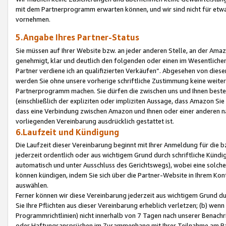
mit dem Partnerprogramm erwarten können, und wir sind nicht für etwa
vornehmen.
5.Angabe Ihres Partner-Status
Sie müssen auf Ihrer Website bzw. an jeder anderen Stelle, an der Am
genehmigt, klar und deutlich den folgenden oder einen im Wesentlichen
Partner verdiene ich an qualifizierten Verkäufen“. Abgesehen von die
werden Sie ohne unsere vorherige schriftliche Zustimmung keine weite
Partnerprogramm machen. Sie dürfen die zwischen uns und Ihnen best
(einschließlich der expliziten oder impliziten Aussage, dass Amazon Si
dass eine Verbindung zwischen Amazon und Ihnen oder einer anderen natü
vorliegenden Vereinbarung ausdrücklich gestattet ist.
6.Laufzeit und Kündigung
Die Laufzeit dieser Vereinbarung beginnt mit Ihrer Anmeldung für die 
jederzeit ordentlich oder aus wichtigem Grund durch schriftliche Kündi
automatisch und unter Ausschluss des Gerichtswegs), wobei eine solch
können kündigen, indem Sie sich über die Partner-Website in Ihrem Ko
auswählen.
Ferner können wir diese Vereinbarung jederzeit aus wichtigem Grund dur
Sie Ihre Pflichten aus dieser Vereinbarung erheblich verletzen; (b) wen
Programmrichtlinien) nicht innerhalb von 7 Tagen nach unserer Benachr
oder Haftungsansprüchen im Zusammenhang mit Ihrer Teilnahme am Pa