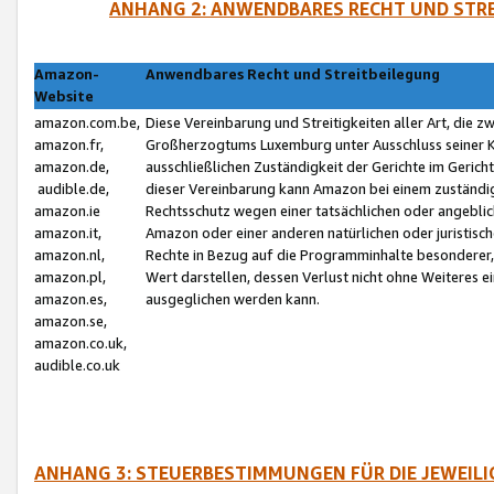
ANHANG 2: ANWENDBARES RECHT UND STRE
Amazon-
Anwendbares Recht und Streitbeilegung
Website
amazon.com.be,
Diese Vereinbarung und Streitigkeiten aller Art, die 
amazon.fr,
Großherzogtums Luxemburg unter Ausschluss seiner Kol
amazon.de,
ausschließlichen Zuständigkeit der Gerichte im Geri
audible.de,
dieser Vereinbarung kann Amazon bei einem zuständig
amazon.ie
Rechtsschutz wegen einer tatsächlichen oder angebli
amazon.it,
Amazon oder einer anderen natürlichen oder juristisc
amazon.nl,
Rechte in Bezug auf die Programminhalte besonderer,
amazon.pl,
Wert darstellen, dessen Verlust nicht ohne Weiteres e
amazon.es,
ausgeglichen werden kann.
amazon.se,
amazon.co.uk,
audible.co.uk
ANHANG 3: STEUERBESTIMMUNGEN FÜR DIE JEWEIL