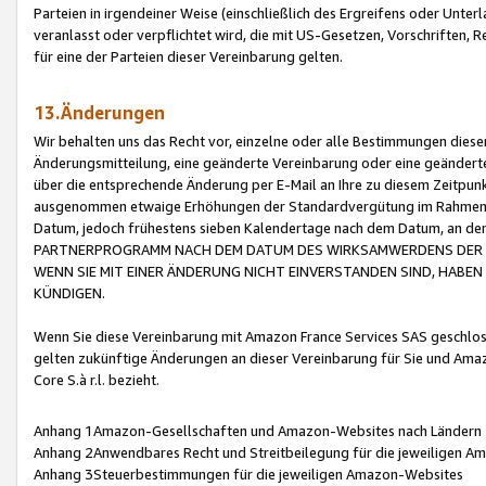
Parteien in irgendeiner Weise (einschließlich des Ergreifens oder Unt
veranlasst oder verpflichtet wird, die mit US-Gesetzen, Vorschriften,
für eine der Parteien dieser Vereinbarung gelten.
13.Änderungen
Wir behalten uns das Recht vor, einzelne oder alle Bestimmungen diese
Änderungsmitteilung, eine geänderte Vereinbarung oder eine geänderte 
über die entsprechende Änderung per E-Mail an Ihre zu diesem Zeitpun
ausgenommen etwaige Erhöhungen der Standardvergütung im Rahmen
Datum, jedoch frühestens sieben Kalendertage nach dem Datum, an de
PARTNERPROGRAMM NACH DEM DATUM DES WIRKSAMWERDENS DER Ä
WENN SIE MIT EINER ÄNDERUNG NICHT EINVERSTANDEN SIND, HABEN S
KÜNDIGEN.
Wenn Sie diese Vereinbarung mit Amazon France Services SAS geschlo
gelten zukünftige Änderungen an dieser Vereinbarung für Sie und Ama
Core S.à r.l. bezieht.
Anhang 1Amazon-Gesellschaften und Amazon-Websites nach Ländern
Anhang 2Anwendbares Recht und Streitbeilegung für die jeweiligen 
Anhang 3Steuerbestimmungen für die jeweiligen Amazon-Websites