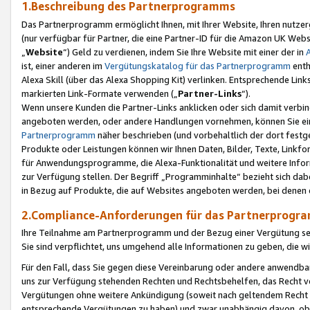
1.Beschreibung des Partnerprogramms
Das Partnerprogramm ermöglicht Ihnen, mit Ihrer Website, Ihren nutzer
(nur verfügbar für Partner, die eine Partner-ID für die Amazon UK We
„
Website
“) Geld zu verdienen, indem Sie Ihre Website mit einer der in
ist, einer anderen im
Vergütungskatalog für das Partnerprogramm
enth
Alexa Skill (über das Alexa Shopping Kit) verlinken. Entsprechende Lin
markierten Link-Formate verwenden („
Partner-Links
“).
Wenn unsere Kunden die Partner-Links anklicken oder sich damit verbi
angeboten werden, oder andere Handlungen vornehmen, können Sie eine
Partnerprogramm
näher beschrieben (und vorbehaltlich der dort festg
Produkte oder Leistungen können wir Ihnen Daten, Bilder, Texte, Linkfo
für Anwendungsprogramme, die Alexa-Funktionalität und weitere Inf
zur Verfügung stellen. Der Begriff „Programminhalte“ bezieht sich dabe
in Bezug auf Produkte, die auf Websites angeboten werden, bei denen 
2.Compliance-Anforderungen für das Partnerprog
Ihre Teilnahme am Partnerprogramm und der Bezug einer Vergütung setz
Sie sind verpflichtet, uns umgehend alle Informationen zu geben, die w
Für den Fall, dass Sie gegen diese Vereinbarung oder andere anwendba
uns zur Verfügung stehenden Rechten und Rechtsbehelfen, das Recht vo
Vergütungen ohne weitere Ankündigung (soweit nach geltendem Recht z
entsprechende Vergütungen zu haben) und zwar unabhängig davon, ob 