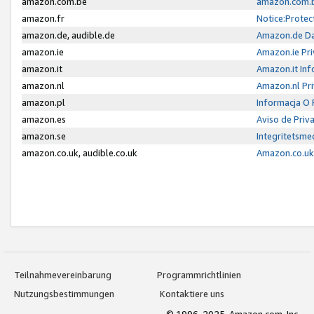
amazon.com.be
amazon.com.b
amazon.fr
Notice:Protec
amazon.de, audible.de
Amazon.de Da
amazon.ie
Amazon.ie Pri
amazon.it
Amazon.it Inf
amazon.nl
Amazon.nl Pri
amazon.pl
Informacja O
amazon.es
Aviso de Priv
amazon.se
Integritetsm
amazon.co.uk, audible.co.uk
Amazon.co.uk 
Teilnahmevereinbarung
Programmrichtlinien
Nutzungsbestimmungen
Kontaktiere uns