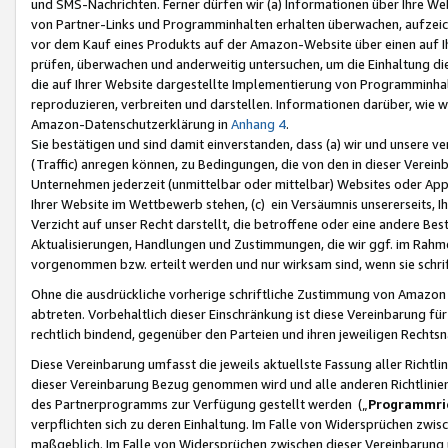
und SMS-Nachrichten. Ferner dürfen wir (a) Informationen über Ihre We
von Partner-Links und Programminhalten erhalten überwachen, aufzei
vor dem Kauf eines Produkts auf der Amazon-Website über einen auf Ih
prüfen, überwachen und anderweitig untersuchen, um die Einhaltung dies
die auf Ihrer Website dargestellte Implementierung von Programminhalt
reproduzieren, verbreiten und darstellen. Informationen darüber, wie w
Amazon-Datenschutzerklärung in
Anhang 4
.
Sie bestätigen und sind damit einverstanden, dass (a) wir und unsere 
(Traffic) anregen können, zu Bedingungen, die von den in dieser Vere
Unternehmen jederzeit (unmittelbar oder mittelbar) Websites oder Appl
Ihrer Website im Wettbewerb stehen, (c) ein Versäumnis unsererseits, I
Verzicht auf unser Recht darstellt, die betroffene oder eine andere B
Aktualisierungen, Handlungen und Zustimmungen, die wir ggf. im Rahme
vorgenommen bzw. erteilt werden und nur wirksam sind, wenn sie schri
Ohne die ausdrückliche vorherige schriftliche Zustimmung von Amazon
abtreten. Vorbehaltlich dieser Einschränkung ist diese Vereinbarung f
rechtlich bindend, gegenüber den Parteien und ihren jeweiligen Rech
Diese Vereinbarung umfasst die jeweils aktuellste Fassung aller Richtli
dieser Vereinbarung Bezug genommen wird und alle anderen Richtlinie
des Partnerprogramms zur Verfügung gestellt werden („
Programmric
verpflichten sich zu deren Einhaltung. Im Falle von Widersprüchen zwi
maßgeblich. Im Falle von Widersprüchen zwischen dieser Vereinbarun