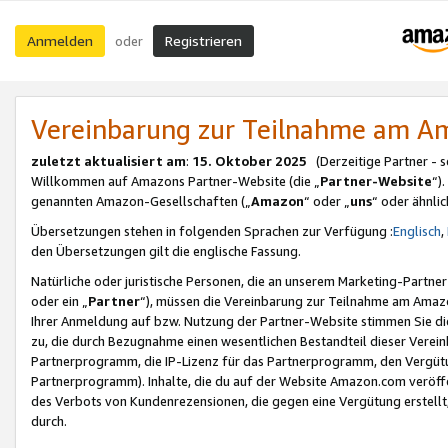
Anmelden
Registrieren
oder
Vereinbarung zur Teilnahme am 
zuletzt aktualisiert am
:
15. Oktober 2025
(Derzeitige Partner - 
Willkommen auf Amazons Partner-Website (die „
Partner-Website
“)
genannten Amazon-Gesellschaften („
Amazon
“ oder „
uns
“ oder ähnli
Übersetzungen stehen in folgenden Sprachen zur Verfügung :
Englisch
,
den Übersetzungen gilt die englische Fassung.
Natürliche oder juristische Personen, die an unserem Marketing-Partn
oder ein „
Partner
“), müssen die Vereinbarung zur Teilnahme am Ama
Ihrer Anmeldung auf bzw. Nutzung der Partner-Website stimmen Sie die
zu, die durch Bezugnahme einen wesentlichen Bestandteil dieser Verei
Partnerprogramm, die IP-Lizenz für das Partnerprogramm, den Vergütu
Partnerprogramm). Inhalte, die du auf der Website Amazon.com veröffe
des Verbots von Kundenrezensionen, die gegen eine Vergütung erstellt, 
durch.