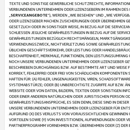
TEXTE UND SONSTIGE GEWERBLICHE SCHUTZRECHTE, INFORMATIONE
VERBUNDENEN UNTERNEHMEN ODER LIZENZGEBERN IM RAHMEN DES
„
SERVICEANGEBOTE
“), WERDEN „WIE BESEHEN“ UND „WIE VERFÜ
ODER LIZENZGEBER MACHEN ZUSICHERUNGEN ODER ÜBERNEHMEN GEW
GESETZLICH ODER IN SONSTIGER WEISE, IN BEZUG AUF DIE SERVI
SCHLIESSEN JEGLICHE GEWÄHRLEISTUNGEN IN BEZUG AUF DIE SERVI
GEWÄHRLEISTUNGEN BEZÜGLICH RECHTSMÄNGELN, MARKTGÄNGIGKEIT
VERWENDUNGSZWECK, NICHTVERLETZUNG SOWIE GEWÄHRLEISTUNGEN 
ÜBLICHEN GESCHÄFTSVERKEHR, DER LEISTUNG ODER HANDELSBRÄUCH
BESCHAFFENHEIT, MERKMALE, FUNKTIONEN, DEN LEISTUNGSUMFANG 
NOCH UNSERE VERBUNDENEN UNTERNEHMEN ODER LIZENZGEBER GEWÄ
BESCHRIEBEN DURCHGÄNGIG BZW. AUF BESTIMMTE ART UND WEISE
KORREKT, FEHLERFREI ODER FREI VON SCHÄDLICHEN KOMPONENTEN
HAFTEN FÜR: (A) FEHLER, UNGENAUIGKEITEN, VIREN, SCHADSOFTW
SYSTEMABSTÜRZE; ODER (B) UNBERECHTIGTE ZUGRIFFE AUF BZW. 
WEBSITE ODER VON DATEN, BILDERN, TEXTEN ODER SONSTIGEN INF
ODER EINER ANDEREN NATÜRLICHEN ODER JURISTISCHEN PERSON OD
GEWÄHRLEISTUNGSANSPRÜCHE, ES SEIN DENN, DIESE SIND IN DIES
UNSERE VERBUNDENEN UNTERNEHMEN ODER LIZENZGEBER FÜR EN
AUFGRUND (X) DES VERLUSTS VON VORAUSSICHTLICHEN GEWINNEN
VORTEILEN SOWIE (Y) VON INVESTITIONEN, AUFWENDUNGEN ODER VE
PARTNERPROGRAMM VORNEHMEN BZW. ÜBERNEHMEN ODER (Z) DER 