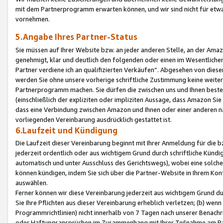
mit dem Partnerprogramm erwarten können, und wir sind nicht für etwa
vornehmen.
5.Angabe Ihres Partner-Status
Sie müssen auf Ihrer Website bzw. an jeder anderen Stelle, an der Am
genehmigt, klar und deutlich den folgenden oder einen im Wesentlichen
Partner verdiene ich an qualifizierten Verkäufen“. Abgesehen von die
werden Sie ohne unsere vorherige schriftliche Zustimmung keine weite
Partnerprogramm machen. Sie dürfen die zwischen uns und Ihnen best
(einschließlich der expliziten oder impliziten Aussage, dass Amazon Si
dass eine Verbindung zwischen Amazon und Ihnen oder einer anderen natü
vorliegenden Vereinbarung ausdrücklich gestattet ist.
6.Laufzeit und Kündigung
Die Laufzeit dieser Vereinbarung beginnt mit Ihrer Anmeldung für die 
jederzeit ordentlich oder aus wichtigem Grund durch schriftliche Kündi
automatisch und unter Ausschluss des Gerichtswegs), wobei eine solch
können kündigen, indem Sie sich über die Partner-Website in Ihrem Ko
auswählen.
Ferner können wir diese Vereinbarung jederzeit aus wichtigem Grund dur
Sie Ihre Pflichten aus dieser Vereinbarung erheblich verletzen; (b) wen
Programmrichtlinien) nicht innerhalb von 7 Tagen nach unserer Benachr
oder Haftungsansprüchen im Zusammenhang mit Ihrer Teilnahme am Pa