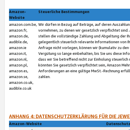
Amazon-
Steuerliche Bestimmungen
Website
amazon.com.be,
Wir dürfen in Bezug auf Beträge, auf deren Auszahlun
amazon.fr,
vornehmen, zu denen wir gesetzlich verpflichtet sind
amazon.de,
stellen die vollständige Zahlung und Abgeltung der 
audible.de,
gelegentlich steuerlich relevante Informationen von I
amazon.ie
Anfrage nicht vorlegen, können wir (kumulativ zu de
amazon.it,
Vergütung so lange einbehalten, bis Sie uns diese Inf
amazon.nl,
dass wir Sie betreffend nicht zur Einholung steuerlich 
amazon.pl,
könnten Sie gesetzlich verpflichtet sein, Amazon Meh
amazon.es,
Anforderungen an eine gültige MwSt.-Rechnung erfüllt
amazon.se,
zahlen.
amazon.co.uk,
audible.co.uk
ANHANG 4: DATENSCHUTZERKLÄRUNG FÜR DIE JEWE
Amazon-Website
Datenschutz