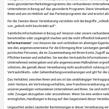
eines gesonderten Marketingprogramms des verbundenen Unternehmens
Unternehmen in Bezug auf das gesonderte Programm. Diese Vereinbarung
Ihnen und uns im Hinblick auf das Partnerprogramm dar und ersetzt al
Für die Zwecke dieser Vereinbarung verstehen sich die Begriffe „schließ
von „jedoch nicht beschränkt auf“.
Sämtliche Informationen in Bezug auf Amazon oder unsere verbunde
bereitstellen oder zugänglich machen und die nicht öffentlich bekannt bz
Informationen
“ von Amazon dar und verbleiben im alleinigen Eigent
wie dies angemessenerweise für die Erbringung Ihrer Leistungen gemäß d
juristischen Personen, die im Zusammenhang mit Ihrem Konto Zugriff au
Pflichten kennen und einhalten. Sie werden Vertrauliche Informationen 
Unternehmen) weitergeben und alle angemessenen Maßnahmen ergreifen
schützen, die gemäß dieser Vereinbarung nicht ausdrücklich zulässig is
Vertraulichkeits- oder Geheimhaltungsvereinbarungen und gilt für die
Das Verhältnis zwischen Ihnen und uns ist das unabhängiger Vertragspa
Joint-Venture, ein Vertretungsverhältnis, eine Franchisevereinbarung, 
unseren jeweiligen verbundenen Unternehmen und Ihnen. Sie sind ni
oder Zusagen abzugeben oder anzunehmen. Wenn Sie eine andere natürli
ermöglichen, Handlungen in Bezug auf den Gegenstand dieser Vereinbar
Ungeachtet anders lautender Bestimmungen in dieser Vereinbarung wird