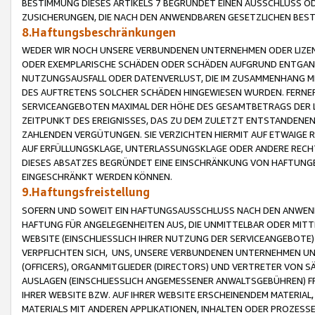
BESTIMMUNG DIESES ARTIKELS 7 BEGRÜNDET EINEN AUSSCHLUSS 
ZUSICHERUNGEN, DIE NACH DEN ANWENDBAREN GESETZLICHEN BE
8.Haftungsbeschränkungen
WEDER WIR NOCH UNSERE VERBUNDENEN UNTERNEHMEN ODER LIZEN
ODER EXEMPLARISCHE SCHÄDEN ODER SCHÄDEN AUFGRUND ENTGANG
NUTZUNGSAUSFALL ODER DATENVERLUST, DIE IM ZUSAMMENHANG MI
DES AUFTRETENS SOLCHER SCHÄDEN HINGEWIESEN WURDEN. FERN
SERVICEANGEBOTEN MAXIMAL DER HÖHE DES GESAMTBETRAGS DER 
ZEITPUNKT DES EREIGNISSES, DAS ZU DEM ZULETZT ENTSTANDENE
ZAHLENDEN VERGÜTUNGEN. SIE VERZICHTEN HIERMIT AUF ETWAIGE 
AUF ERFÜLLUNGSKLAGE, UNTERLASSUNGSKLAGE ODER ANDERE RECHT
DIESES ABSATZES BEGRÜNDET EINE EINSCHRÄNKUNG VON HAFTUNG
EINGESCHRÄNKT WERDEN KÖNNEN.
9.Haftungsfreistellung
SOFERN UND SOWEIT EIN HAFTUNGSAUSSCHLUSS NACH DEN ANWENDB
HAFTUNG FÜR ANGELEGENHEITEN AUS, DIE UNMITTELBAR ODER MITT
WEBSITE (EINSCHLIESSLICH IHRER NUTZUNG DER SERVICEANGEBOTE)
VERPFLICHTEN SICH, UNS, UNSERE VERBUNDENEN UNTERNEHMEN UN
(OFFICERS), ORGANMITGLIEDER (DIRECTORS) UND VERTRETER VON 
AUSLAGEN (EINSCHLIESSLICH ANGEMESSENER ANWALTSGEBÜHREN) FR
IHRER WEBSITE BZW. AUF IHRER WEBSITE ERSCHEINENDEM MATERIAL
MATERIALS MIT ANDEREN APPLIKATIONEN, INHALTEN ODER PROZESSE