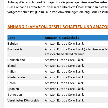
Anhang 4Datenschutzerklärungen für die jeweiligen Amazon-Websites
Diese Anhänge enthalten zur besseren Übersicht Übersetzungen. Sofe
vorgeschrieben ist, gilt im Falle von Abweichungen die englische Fass
ANHANG 1: AMAZON-GESELLSCHAFTEN UND AMAZO
Land
Amazon-Gesellschaft
Belgien
Amazon Europe Core S.à r.l.
Frankreich
Amazon Europe Core S.à r.l.(oder Amazon Fr
entsprechend der Mitteilung)
Deutschland
Amazon Europe Core S.à r.l.
Irland
Amazon Europe Core S.à r.l.
Italien
Amazon Europe Core S.à r.l.
Niederlande
Amazon Europe Core S.à r.l.
Polen
Amazon Europe Core S.à r.l.
Spanien
Amazon Europe Core S.à r.l.
Schweden
Amazon Europe Core S.à r.l.
Vereinigtes Königreich
Amazon Europe Core S.à r.l.