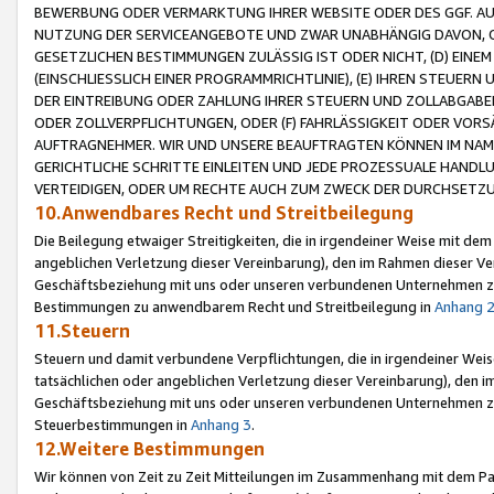
BEWERBUNG ODER VERMARKTUNG IHRER WEBSITE ODER DES GGF. AUF 
NUTZUNG DER SERVICEANGEBOTE UND ZWAR UNABHÄNGIG DAVON, O
GESETZLICHEN BESTIMMUNGEN ZULÄSSIG IST ODER NICHT, (D) EINE
(EINSCHLIESSLICH EINER PROGRAMMRICHTLINIE), (E) IHREN STEUER
DER EINTREIBUNG ODER ZAHLUNG IHRER STEUERN UND ZOLLABGAB
ODER ZOLLVERPFLICHTUNGEN, ODER (F) FAHRLÄSSIGKEIT ODER VORS
AUFTRAGNEHMER. WIR UND UNSERE BEAUFTRAGTEN KÖNNEN IM NAME
GERICHTLICHE SCHRITTE EINLEITEN UND JEDE PROZESSUALE HAND
VERTEIDIGEN, ODER UM RECHTE AUCH ZUM ZWECK DER DURCHSETZU
10.Anwendbares Recht und Streitbeilegung
Die Beilegung etwaiger Streitigkeiten, die in irgendeiner Weise mit de
angeblichen Verletzung dieser Vereinbarung), den im Rahmen dieser Ve
Geschäftsbeziehung mit uns oder unseren verbundenen Unternehmen zu
Bestimmungen zu anwendbarem Recht und Streitbeilegung in
Anhang 
11.Steuern
Steuern und damit verbundene Verpflichtungen, die in irgendeiner Wei
tatsächlichen oder angeblichen Verletzung dieser Vereinbarung), den 
Geschäftsbeziehung mit uns oder unseren verbundenen Unternehmen z
Steuerbestimmungen in
Anhang 3
.
12.Weitere Bestimmungen
Wir können von Zeit zu Zeit Mitteilungen im Zusammenhang mit dem Par