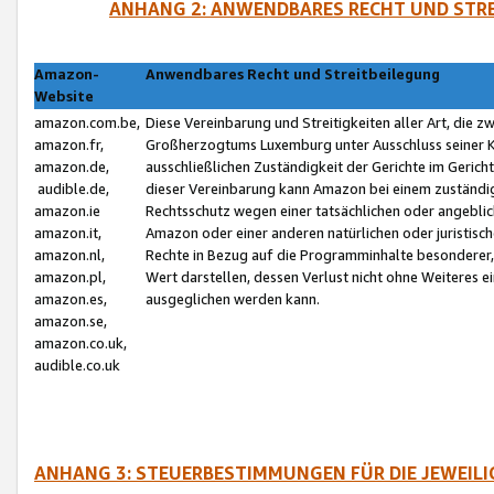
ANHANG 2: ANWENDBARES RECHT UND STRE
Amazon-
Anwendbares Recht und Streitbeilegung
Website
amazon.com.be,
Diese Vereinbarung und Streitigkeiten aller Art, die 
amazon.fr,
Großherzogtums Luxemburg unter Ausschluss seiner Kol
amazon.de,
ausschließlichen Zuständigkeit der Gerichte im Geri
audible.de,
dieser Vereinbarung kann Amazon bei einem zuständig
amazon.ie
Rechtsschutz wegen einer tatsächlichen oder angebli
amazon.it,
Amazon oder einer anderen natürlichen oder juristisc
amazon.nl,
Rechte in Bezug auf die Programminhalte besonderer,
amazon.pl,
Wert darstellen, dessen Verlust nicht ohne Weiteres e
amazon.es,
ausgeglichen werden kann.
amazon.se,
amazon.co.uk,
audible.co.uk
ANHANG 3: STEUERBESTIMMUNGEN FÜR DIE JEWEIL