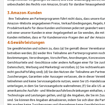
unbeschadet des Rechts von Amazon, Ersatz für darüber hinausgehen
3.Amazon-Kunden
Ihre Teilnahme am Partnerprogramm führt nicht dazu, dass unsere Kun
Amazon-Website angegebenen Preise, Verkaufsbedingungen, Regeln, Ri
Produktverkäufe für diese Kunden und können jederzeit geändert werde
sich einer unserer Kunden in einer Angelegenheit an Sie wenden, die 
Kunden mitteilen, dass er für Kundenservice-Fragen den auf der Ama
4.Gewährleistungen
Sie gewährleisten und sichern zu, dass (a) Sie gemäß dieser Vereinba
betreiben werden; (b) weder Ihre Teilnahme am Partnerprogramm noch d
Bestimmungen, Verordnungen, Vorschriften, Anordnungen, Konzessionen,
Gerichtsurteile und -beschlüsse oder andere Auflagen einer für Sie zu
Datenschutz, Werbung und Marketing) verstoßen; (c) Sie rechtswirksam 
nicht geschäftsfähig sind); (d) Sie den Nutzen der Teilnahme am Partne
Zusicherungen, Garantien oder Aussagen verlassen, die in dieser Verein
teilnehmen und keine Serviceangebote nutzen, wenn Sie US-Handelssa
unterliegen, in dem Sie Serviceangebote wahrnehmen; (f) Sie alle US
amerikanische Ausfuhr- und Wiederausfuhrbeschränkungen einhalten, 
Technologie und Leistungen gelten, und (g) die Angaben, die Sie im 
sind. Sie können Ihre Angaben aktualisieren, indem Sie sich über die 
Wir machen keine Zusicherungen und übernehmen keine Gewährleistun