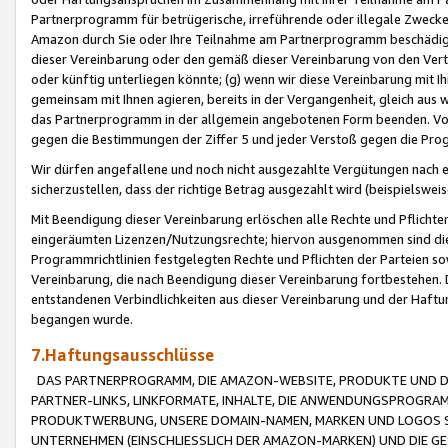
Partnerprogramm für betrügerische, irreführende oder illegale Zwecke
Amazon durch Sie oder Ihre Teilnahme am Partnerprogramm beschädig
dieser Vereinbarung oder den gemäß dieser Vereinbarung von den Vertr
oder künftig unterliegen könnte; (g) wenn wir diese Vereinbarung mit I
gemeinsam mit Ihnen agieren, bereits in der Vergangenheit, gleich aus
das Partnerprogramm in der allgemein angebotenen Form beenden. Vors
gegen die Bestimmungen der Ziffer 5 und jeder Verstoß gegen die Prog
Wir dürfen angefallene und noch nicht ausgezahlte Vergütungen nach 
sicherzustellen, dass der richtige Betrag ausgezahlt wird (beispielsw
Mit Beendigung dieser Vereinbarung erlöschen alle Rechte und Pflichte
eingeräumten Lizenzen/Nutzungsrechte; hiervon ausgenommen sind die in 
Programmrichtlinien festgelegten Rechte und Pflichten der Parteien sow
Vereinbarung, die nach Beendigung dieser Vereinbarung fortbestehen. D
entstandenen Verbindlichkeiten aus dieser Vereinbarung und der Haft
begangen wurde.
7.Haftungsausschlüsse
DAS PARTNERPROGRAMM, DIE AMAZON-WEBSITE, PRODUKTE UND DI
PARTNER-LINKS, LINKFORMATE, INHALTE, DIE ANWENDUNGSPROGR
PRODUKTWERBUNG, UNSERE DOMAIN-NAMEN, MARKEN UND LOGOS S
UNTERNEHMEN (EINSCHLIESSLICH DER AMAZON-MARKEN) UND DIE GE