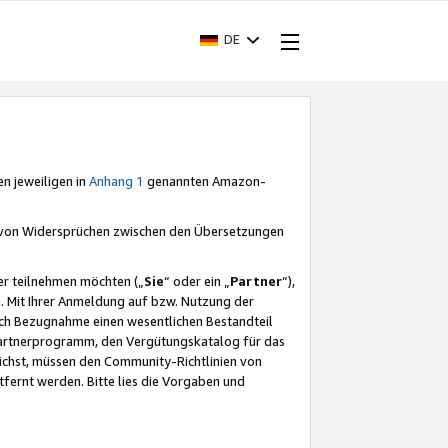
DE
en jeweiligen in
Anhang 1
genannten Amazon-
e von Widersprüchen zwischen den Übersetzungen
er teilnehmen möchten („
Sie
“ oder ein „
Partner
“),
. Mit Ihrer Anmeldung auf bzw. Nutzung der
durch Bezugnahme einen wesentlichen Bestandteil
 Partnerprogramm, den Vergütungskatalog für das
ichst, müssen den Community-Richtlinien von
fernt werden. Bitte lies die Vorgaben und