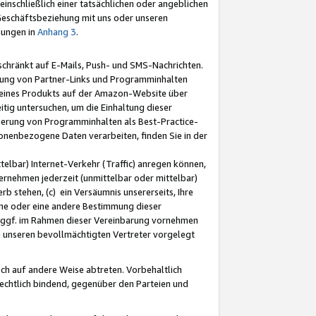
nschließlich einer tatsächlichen oder angeblichen
Geschäftsbeziehung mit uns oder unseren
mungen in
Anhang 3
.
schränkt auf E-Mails, Push- und SMS-Nachrichten.
ellung von Partner-Links und Programminhalten
 eines Produkts auf der Amazon-Website über
tig untersuchen, um die Einhaltung dieser
ntierung von Programminhalten als Best-Practice-
sonenbezogene Daten verarbeiten, finden Sie in der
telbar) Internet-Verkehr (Traffic) anregen können,
rnehmen jederzeit (unmittelbar oder mittelbar)
b stehen, (c) ein Versäumnis unsererseits, Ihre
fene oder eine andere Bestimmung dieser
r ggf. im Rahmen dieser Vereinbarung vornehmen
ch unseren bevollmächtigten Vertreter vorgelegt
ch auf andere Weise abtreten. Vorbehaltlich
rechtlich bindend, gegenüber den Parteien und