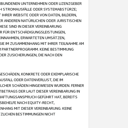
VERBUNDENEN UNTERNEHMEN ODER LIZENZGEBER
ICH STROMAUSFÄLLE ODER SYSTEMABSTÜRZE;
IHRER WEBSITE ODER VON DATEN, BILDERN,
ER ANDEREN NATÜRLICHEN ODER JURISTISCHEN
ESE SIND IN DIESER VEREINBARUNG
R FÜR ENTSCHÄDIGUNGSLEISTUNGEN,
EINNAHMEN, ERWARTETEN UMSÄTZEN,
SIE IM ZUSAMMENHANG MIT IHRER TEILNAHME AM
M PARTNERPROGRAMM. KEINE BESTIMMUNG
DER ZUSICHERUNGEN, DIE NACH DEN
GESCHÄDEN, KONKRETE ODER EXEMPLARISCHE
SFALL ODER DATENVERLUST, DIE IM
OLCHER SCHÄDEN HINGEWIESEN WURDEN. FERNER
BETRAGS DER LAUT DIESER VEREINBARUNG IN
HAFTUNGSANSPRUCH GEFÜHRT HAT, BEREITS
SBEHELFE NACH EQUITY-RECHT,
NHANG MIT DIESER VEREINBARUNG. KEINE
TZLICHEN BESTIMMUNGEN NICHT