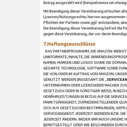
Betrag ausgezahlt wird (beispielsweise um etwai
Mit Beendigung dieser Vereinbarung erlöschen alle
Lizenzen/Nutzungsrechte; hiervon ausgenommen sind
Pflichten der Parteien sowie ggf. entstandene, ab
Die Beendigung dieser Vereinbarung befreit die P
gegen diese Vereinbarung, der vor deren Beendi
7.Haftungsausschlüsse
DAS PARTNERPROGRAMM, DIE AMAZON-WEBSITE,
LINKFORMATE, INHALTE, DIE ANWENDUNGSPRO
NAMEN, MARKEN UND LOGOS SOWIE DIE DOMAIN
GESAMTE TECHNOLOGIE, SOFTWARE SOWIE FUNKT
DIE VON ODER IM AUFTRAG VON AMAZON, UNS
GENUTZT WERDEN (INSGESAMT DIE „
SERVICEA
UNTERNEHMEN ODER LIZENZGEBER MACHEN ZUSI
GESETZLICH ODER IN SONSTIGER WEISE, IN BE
GEWÄHRLEISTUNGEN IN BEZUG AUF DIE SERVICE
MARKTGÄNGIGKEIT, ZUFRIEDENSTELLENDER QUA
SICH AUS GESETZLICHEN BESTIMMUNGEN, GEPFL
SERVICEANGEBOT JEDERZEIT BEENDEN BZW. DIE
JEDERZEIT ÄNDERN. WEDER WIR NOCH UNSERE 
BEREITGESTELLT ODER WIE BESCHRIEBEN DURC