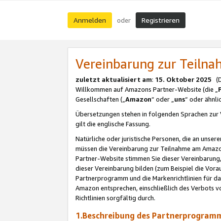
Anmelden
Registrieren
oder
Vereinbarung zur Teil
zuletzt aktualisiert am
:
15. Oktober 2025
(De
Willkommen auf Amazons Partner-Website (die „
Gesellschaften („
Amazon
“ oder „
uns
“ oder ähnl
Übersetzungen stehen in folgenden Sprachen zur 
gilt die englische Fassung.
Natürliche oder juristische Personen, die an uns
müssen die Vereinbarung zur Teilnahme am Amaz
Partner-Website stimmen Sie dieser Vereinbarung,
dieser Vereinbarung bilden (zum Beispiel die Vo
Partnerprogramm und die Markenrichtlinien für da
Amazon entsprechen, einschließlich des Verbots vo
Richtlinien sorgfältig durch.
1.Beschreibung des Partnerprogra