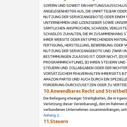
SOFERN UND SOWEIT EIN HAFTUNGSAUSSCHLUSS
ANGELEGENHEITEN AUS, DIE UNMITTELBAR ODER 
NUTZUNG DER SERVICEANGEBOTE) ODER EINEM V
UNTERNEHMEN UND LIZENZGEBER SOWIE UNSERE 
SÄMTLICHEN ANSPRÜCHEN, SCHÄDEN, VERLUSTE
SCHADLOS ZUHALTEN, DIE IM ZUSAMMENHANG STE
IHRER WEBSITE ODER ENTSPRECHENDEN MATERIA
FERTIGUNG, HERSTELLUNG, BEWERBUNG ODER VE
NUTZUNG DER SERVICEANGEBOTE UND ZWAR UN
BESTIMMUNGEN ZULÄSSIG IST ODER NICHT, (D) 
PROGRAMMRICHTLINIE), (E) IHREN STEUERN UN
STEUERN UND ZOLLABGABEN ODER DER NICHTER
VORSÄTZLICHEM FEHLVERHALTEN IHRERSEITS BZ
AMAZON PARTEI UND AUCH DURCH EIN SPEZIELL
FORDERUNG DURCHZUSETZEN ODER ZU VERTEIDI
10.Anwendbares Recht und Streitbe
Die Beilegung etwaiger Streitigkeiten, die in irg
Verletzung dieser Vereinbarung), den im Rahmen d
verbundenen Unternehmen zusammenhängen, unterl
Anhang 2
.
11.Steuern