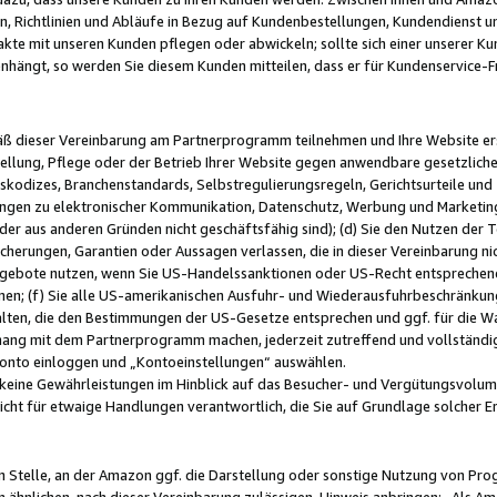
, Richtlinien und Abläufe in Bezug auf Kundenbestellungen, Kundendienst 
kte mit unseren Kunden pflegen oder abwickeln; sollte sich einer unserer Ku
nhängt, so werden Sie diesem Kunden mitteilen, dass er für Kundenservic
emäß dieser Vereinbarung am Partnerprogramm teilnehmen und Ihre Website er
ellung, Pflege oder der Betrieb Ihrer Website gegen anwendbare gesetzlich
skodizes, Branchenstandards, Selbstregulierungsregeln, Gerichtsurteile und 
ngen zu elektronischer Kommunikation, Datenschutz, Werbung und Marketing)
 oder aus anderen Gründen nicht geschäftsfähig sind); (d) Sie den Nutzen de
cherungen, Garantien oder Aussagen verlassen, die in dieser Vereinbarung nich
gebote nutzen, wenn Sie US-Handelssanktionen oder US-Recht entsprechen
men; (f) Sie alle US-amerikanischen Ausfuhr- und Wiederausfuhrbeschränkun
ten, die den Bestimmungen der US-Gesetze entsprechen und ggf. für die Wa
hang mit dem Partnerprogramm machen, jederzeit zutreffend und vollständig 
 Konto einloggen und „Kontoeinstellungen“ auswählen.
keine Gewährleistungen im Hinblick auf das Besucher- und Vergütungsvolu
icht für etwaige Handlungen verantwortlich, die Sie auf Grundlage solcher
en Stelle, an der Amazon ggf. die Darstellung oder sonstige Nutzung von Pr
 ähnlichen, nach dieser Vereinbarung zulässigen, Hinweis anbringen: „Als Ama