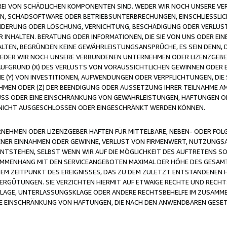
FREI VON SCHÄDLICHEN KOMPONENTEN SIND. WEDER WIR NOCH UNSERE 
VIREN, SCHADSOFTWARE ODER BETRIEBSUNTERBRECHUNGEN, EINSCHLIESSL
ÄNDERUNG ODER LÖSCHUNG, VERNICHTUNG, BESCHÄDIGUNG ODER VERLUST 
INHALTEN. BERATUNG ODER INFORMATIONEN, DIE SIE VON UNS ODER EIN
LTEN, BEGRÜNDEN KEINE GEWÄHRLEISTUNGSANSPRÜCHE, ES SEIN DENN, DI
WEDER WIR NOCH UNSERE VERBUNDENEN UNTERNEHMEN ODER LIZENZGEBE
FGRUND (X) DES VERLUSTS VON VORAUSSICHTLICHEN GEWINNEN ODER 
 (Y) VON INVESTITIONEN, AUFWENDUNGEN ODER VERPFLICHTUNGEN, DIE 
EN ODER (Z) DER BEENDIGUNG ODER AUSSETZUNG IHRER TEILNAHME A
LUSS ODER EINE EINSCHRÄNKUNG VON GEWÄHRLEISTUNGEN, HAFTUNGEN O
NICHT AUSGESCHLOSSEN ODER EINGESCHRÄNKT WERDEN KÖNNEN.
EHMEN ODER LIZENZGEBER HAFTEN FÜR MITTELBARE, NEBEN- ODER FOL
R EINNAHMEN ODER GEWINNE, VERLUST VON FIRMENWERT, NUTZUNGSAU
TSTEHEN, SELBST WENN WIR AUF DIE MÖGLICHKEIT DES AUFTRETENS S
MENHANG MIT DEN SERVICEANGEBOTEN MAXIMAL DER HÖHE DES GESAMT
M ZEITPUNKT DES EREIGNISSES, DAS ZU DEM ZULETZT ENTSTANDENEN 
ERGÜTUNGEN. SIE VERZICHTEN HIERMIT AUF ETWAIGE RECHTE UND RECHT
KLAGE, UNTERLASSUNGSKLAGE ODER ANDERE RECHTSBEHELFE IM ZUSAMME
NE EINSCHRÄNKUNG VON HAFTUNGEN, DIE NACH DEN ANWENDBAREN GESE