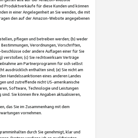
und Produktverkäufe für diese Kunden und können
nden in einer Angelegenheit an Sie wenden, die mit
e-Fragen den auf der Amazon-Website angegebenen
stellen, pflegen und betreiben werden; (b) weder
e Bestimmungen, Verordnungen, Vorschriften,
-beschlüsse oder andere Auflagen einer für Sie
 verstoßen; (c) Sie rechtswirksam Verträge
r Teilnahme am Partnerprogramm für sich selbst
t ausdrücklich enthalten sind; (e) Sie nicht am
den Handelssanktionen eines anderen Landes
gen und zutreffende nicht US-amerikanische
ren, Software, Technologie und Leistungen
sind. Sie können Ihre Angaben aktualisieren,
men, das Sie im Zusammenhang mit dem
 Erwartungen vornehmen.
ogramminhalten durch Sie genehmigt, klar und
zon-Partner verdiene ich an qualifizierten