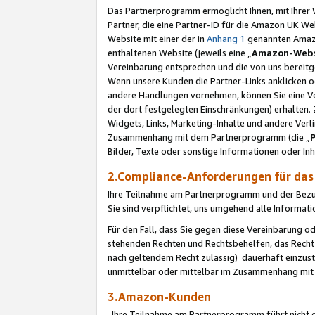
Das Partnerprogramm ermöglicht Ihnen, mit Ihrer W
Partner, die eine Partner-ID für die Amazon UK W
Website mit einer der in
Anhang 1
genannten Amazon
enthaltenen Website (jeweils eine „
Amazon-Webs
Vereinbarung entsprechen und die von uns bereitg
Wenn unsere Kunden die Partner-Links anklicken 
andere Handlungen vornehmen, können Sie eine Ver
der dort festgelegten Einschränkungen) erhalten. 
Widgets, Links, Marketing-Inhalte und andere Ver
Zusammenhang mit dem Partnerprogramm (die „
Bilder, Texte oder sonstige Informationen oder In
2.Compliance-Anforderungen für d
Ihre Teilnahme am Partnerprogramm und der Bezug 
Sie sind verpflichtet, uns umgehend alle Informat
Für den Fall, dass Sie gegen diese Vereinbarung 
stehenden Rechten und Rechtsbehelfen, das Recht
nach geltendem Recht zulässig) dauerhaft einzus
unmittelbar oder mittelbar im Zusammenhang mit
3.Amazon-Kunden
Ihre Teilnahme am Partnerprogramm führt nicht d