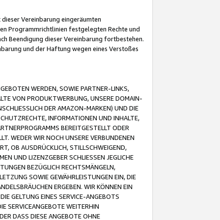
it dieser Vereinbarung eingeräumten
 den Programmrichtlinien festgelegten Rechte und
 nach Beendigung dieser Vereinbarung fortbestehen.
einbarung und der Haftung wegen eines Verstoßes
GEBOTEN WERDEN, SOWIE PARTNER-LINKS,
ALTE VON PRODUKTWERBUNG, UNSERE DOMAIN-
SCHLIESSLICH DER AMAZON-MARKEN) UND DIE
SCHUTZRECHTE, INFORMATIONEN UND INHALTE,
PARTNERPROGRAMMS BEREITGESTELLT ODER
ELLT. WEDER WIR NOCH UNSERE VERBUNDENEN
T, OB AUSDRÜCKLICH, STILLSCHWEIGEND,
MEN UND LIZENZGEBER SCHLIESSEN JEGLICHE
ISTUNGEN BEZÜGLICH RECHTSMÄNGELN,
LETZUNG SOWIE GEWÄHRLEISTUNGEN EIN, DIE
ANDELSBRÄUCHEN ERGEBEN. WIR KÖNNEN EIN
 DIE GELTUNG EINES SERVICE-ANGEBOTS
IE SERVICEANGEBOTE WEITERHIN
ODER DASS DIESE ANGEBOTE OHNE