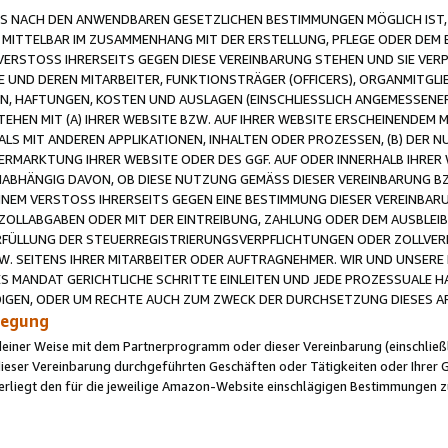
 NACH DEN ANWENDBAREN GESETZLICHEN BESTIMMUNGEN MÖGLICH IST, S
MITTELBAR IM ZUSAMMENHANG MIT DER ERSTELLUNG, PFLEGE ODER DEM BE
ERSTOSS IHRERSEITS GEGEN DIESE VEREINBARUNG STEHEN UND SIE VERP
UND DEREN MITARBEITER, FUNKTIONSTRÄGER (OFFICERS), ORGANMITGLI
N, HAFTUNGEN, KOSTEN UND AUSLAGEN (EINSCHLIESSLICH ANGEMESSENE
HEN MIT (A) IHRER WEBSITE BZW. AUF IHRER WEBSITE ERSCHEINENDEM M
LS MIT ANDEREN APPLIKATIONEN, INHALTEN ODER PROZESSEN, (B) DER 
RMARKTUNG IHRER WEBSITE ODER DES GGF. AUF ODER INNERHALB IHRER W
ABHÄNGIG DAVON, OB DIESE NUTZUNG GEMÄSS DIESER VEREINBARUNG B
EINEM VERSTOSS IHRERSEITS GEGEN EINE BESTIMMUNG DIESER VEREINBARU
D ZOLLABGABEN ODER MIT DER EINTREIBUNG, ZAHLUNG ODER DEM AUSBLEI
FÜLLUNG DER STEUERREGISTRIERUNGSVERPFLICHTUNGEN ODER ZOLLVERPF
W. SEITENS IHRER MITARBEITER ODER AUFTRAGNEHMER. WIR UND UNSERE
ES MANDAT GERICHTLICHE SCHRITTE EINLEITEN UND JEDE PROZESSUALE 
GEN, ODER UM RECHTE AUCH ZUM ZWECK DER DURCHSETZUNG DIESES AR
ilegung
endeiner Weise mit dem Partnerprogramm oder dieser Vereinbarung (einschließl
ieser Vereinbarung durchgeführten Geschäften oder Tätigkeiten oder Ihrer 
iegt den für die jeweilige Amazon-Website einschlägigen Bestimmungen z