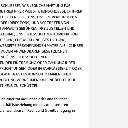
CHLIESSEN WIR JEGLICHE HAFTUNG FÜR
TRIEB IHRER WEBSITE (EINSCHLIESSLICH IHRER
FLICHTEN SICH, UNS, UNSERE VERBUNDENEN
EDER (DIRECTORS) UND VERTRETER VON
R ANWALTSGEBÜHREN) FREIZUSTELLEN UND
ATERIAL, EINSCHLIESSLICH DER KOMBINATION
NUTZUNG, ENTWICKLUNG, GESTALTUNG,
EBSEITE ERSCHEINENDEN MATERIALS, (C) IHRER
ZW. DEN ANWENDBAREN GESETZLICHEN
NG (EINSCHLIESSLICH EINER
BEN DER EINTREIBUNG ODER ZAHLUNG IHRER
LICHTUNGEN, ODER (F) FAHRLÄSSIGKEIT ODER
 BEAUFTRAGTEN KÖNNEN IM NAMEN EINER
HANDLUNG VORNEHMEN, UM EINE RECHTLICHE
TIKELS ZU SCHÜTZEN.
ich einer tatsächlichen oder angeblichen
Geschäftsbeziehung mit uns oder unseren
u anwendbarem Recht und Streitbeilegung in