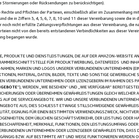
ge Stornierungen oder Rücksendungen zu berücksichtigen).
 Rechte und Pflichten der Parteien, einschließlich aller im Zusammenhang m
 die in Ziffern 3, 4, 5, 6, 7, 8, 10 und 11 dieser Vereinbarung sowie die in
er noch nicht erfüllte Zahlungsverpflichtungen aus dieser Vereinbarung, die
arteien nicht von den bereits entstandenen Verbindlichkeiten aus dieser Ver
gung begangen wurde.
 PRODUKTE UND DIENSTLEISTUNGEN, DIE AUF DER AMAZON-WEBSITE AN
GRAMMIERSCHNITTSTELLE FÜR PRODUKTWERBUNG, DATENFEEDS UND INH
-NAMEN, MARKEN UND LOGOS UNSERER VERBUNDENEN UNTERNEHMEN (EIN
IONEN, MATERIAL, DATEN, BILDER, TEXTE UND SONSTIGE GEWERBLICHE 
EREN VERBUNDENEN UNTERNEHMEN ODER LIZENZGEBERN IM RAHMEN DES 
NGEBOTE
“), WERDEN „WIE BESEHEN“ UND „WIE VERFÜGBAR“ BEREITGEST
CHERUNGEN ODER ÜBERNEHMEN GEWÄHRLEISTUNGEN GLEICH WELCHER AR
ZUG AUF DIE SERVICEANGEBOTE. WIR UND UNSERE VERBUNDENEN UNTERNEH
ANGEBOTE AUS; DIES SCHLIESST ETWAIGE STILLSCHWEIGENDE GEWÄHRLE
LITÄT, EIGNUNG FÜR EINEN BESTIMMTEN VERWENDUNGSZWECK, NICHTVER
OGENHEITEN, DEM ÜBLICHEN GESCHÄFTSVERKEHR, DER LEISTUNG ODER H
 BESCHAFFENHEIT, MERKMALE, FUNKTIONEN, DEN LEISTUNGSUMFANG ODER
VERBUNDENEN UNTERNEHMEN ODER LIZENZGEBER GEWÄHRLEISTEN, DASS D
HGÄNGIG BZW. AUF BESTIMMTE ART UND WEISE FUNKTIONIEREN WERDEN 