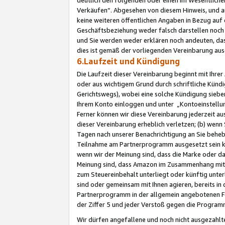
Verkäufen“. Abgesehen von diesem Hinweis, und a
keine weiteren öffentlichen Angaben in Bezug au
Geschäftsbeziehung weder falsch darstellen noch a
und Sie werden weder erklären noch andeuten, dass
dies ist gemäß der vorliegenden Vereinbarung ausd
6.Laufzeit und Kündigung
Die Laufzeit dieser Vereinbarung beginnt mit Ihre
oder aus wichtigem Grund durch schriftliche Kündi
Gerichtswegs), wobei eine solche Kündigung siebe
Ihrem Konto einloggen und unter „Kontoeinstellu
Ferner können wir diese Vereinbarung jederzeit aus
dieser Vereinbarung erheblich verletzen; (b) wenn
Tagen nach unserer Benachrichtigung an Sie behe
Teilnahme am Partnerprogramm ausgesetzt sein kö
wenn wir der Meinung sind, dass die Marke oder 
Meinung sind, dass Amazon im Zusammenhang mit d
zum Steuereinbehalt unterliegt oder künftig unter
sind oder gemeinsam mit Ihnen agieren, bereits in
Partnerprogramm in der allgemein angebotenen Fo
der Ziffer 5 und jeder Verstoß gegen die Programm
Wir dürfen angefallene und noch nicht ausgezahlt