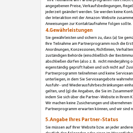
angegebenen Preise, Verkaufsbedingungen, Regeln
jederzeit geändert werden. Sie werden keine Konta
der Interaktion mit der Amazon-Website zusamme
Anweisungen zur Kontaktaufnahme folgen sollte.
4.Gewährleistungen
Sie gewährleisten und sichern zu, dass (a) Sie g
Ihre Teilnahme am Partnerprogramm noch die Erst
Anordnungen, Konzessionen, Richtlinien, Verhalten
zuständigen Behörde (einschließlich der Bestimmu
abschließen dürfen (also z. B. nicht minderjährig
eigenständig geprüft haben und sich nicht auf Zusi
Partnerprogramm teilnehmen und keine Servicean
unterliegen, in dem Sie Serviceangebote wahrneh
Ausfuhr- und Wiederausfuhrbeschränkungen einhal
gelten, und (g) die Angaben, die Sie im Zusammen
indem Sie sich über die Partner-Website in Ihrem
Wir machen keine Zusicherungen und übernehmen 
Partnerprogramm erwarten können, und wir sind n
5.Angabe Ihres Partner-Status
Sie müssen auf Ihrer Website bzw. an jeder ander
deutlich den folgenden oder einen im Wesentlichen