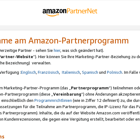
nahme am Amazon-Partnerprogramm
rzeitige Partner - sehen Sie
hier
, was sich geändert hat).
Partner-Website
“). Hier können Sie Ihre Marketing-Partner-Beziehung zu d
iche Bezeichnung) verwalten.
Verfügung :
Englisch
,
Französisch
,
Italienisch
,
Spanisch
und
Polnisch
. Im Fall
erem Marketing-Partner-Programm (das „
Partnerprogramm
“) teilnehmen od
on-Partnerprogramm (diese „
Vereinbarung
“) ohne Änderungen akzeptieren
 einschließlich den
Programmrichtlinien
(wie in Ziffer 12 definiert) zu, die 
raussetzungen für die Teilnahme am Partnerprogramm, die IP-Lizenz für das
s Partnerprogramm). Inhalte, die du auf der Website Amazon.com veröffentl
n Kundenrezensionen, die gegen eine Vergütung erstellt, bearbeitet oder ent
mms