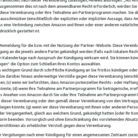
usgenommen dies ist nach dem anwendbaren Recht erforderlich, werden Sie 
f diese Vereinbarung oder Ihre Teilnahme am Partnerprogramm machen. Sie d
usschmücken (einschließlich der expliziten oder impliziten Aussage, dass A
 eine Verbindung zwischen Amazon und Ihnen oder einer anderen natürlichen 
rücklich gestattet ist.
r Anmeldung für die bzw. mit der Nutzung der Partner-Website. Diese Vereinb
gung an die jeweils andere Partei gekündigt werden (falls nach lokalem Rech
n Kalendertage nach Ausspruch der Kündigung wirksam wird. Sie können kündi
ngen“ die Option zum Schließen Ihres Kontos auswählen.
 wichtigem Grund durch schriftliche Kündigung an Sie fristlos kündigen oder I
 Sie darüber hinaus anderweitige Verstöße gegen diese Vereinbarung (einschli
ben; (c) wenn wir befürchten, dass Amazon potenziellen Rechts- oder Haftu
nnte; (d) wenn Ihre Teilnahme am Partnerprogramm für betrügerische, irref
das Ansehen von Amazon durch Sie oder Ihre Teilnahme am Partnerprogramm b
ieser Vereinbarung oder den gemäß dieser Vereinbarung von den Vertragspa
liegen könnte; (g) wenn wir diese Vereinbarung mit Ihnen oder anderen Perso
 der Vergangenheit, gleich aus welchem Grund, gekündigt hatten (oder Ihr Ko
rm beenden. Vorsorglich und ohne Einschränkung des vorstehenden Absatzes
richtlinien als erheblicher Verstoß gegen diese Vereinbarung.
e Vergütungen nach einer Kündigung für einen angemessenen Zeitraum zurückb