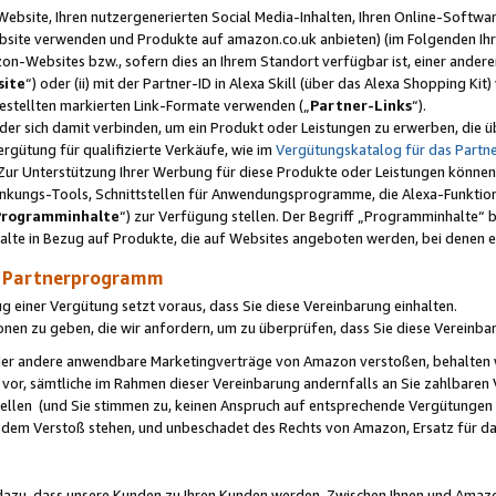
ebsite, Ihren nutzergenerierten Social Media-Inhalten, Ihren Online-Softwar
ebsite verwenden und Produkte auf amazon.co.uk anbieten) (im Folgenden Ihr
-Websites bzw., sofern dies an Ihrem Standort verfügbar ist, einer ander
ite
“) oder (ii) mit der Partner-ID in Alexa Skill (über das Alexa Shopping Ki
estellten markierten Link-Formate verwenden („
Partner-Links
“).
oder sich damit verbinden, um ein Produkt oder Leistungen zu erwerben, di
gütung für qualifizierte Verkäufe, wie im
Vergütungskatalog für das Part
Zur Unterstützung Ihrer Werbung für diese Produkte oder Leistungen können w
linkungs-Tools, Schnittstellen für Anwendungsprogramme, die Alexa-Funktion
Programminhalte
“) zur Verfügung stellen. Der Begriff „Programminhalte“ be
halte in Bezug auf Produkte, die auf Websites angeboten werden, bei denen 
as Partnerprogramm
einer Vergütung setzt voraus, dass Sie diese Vereinbarung einhalten.
ionen zu geben, die wir anfordern, um zu überprüfen, dass Sie diese Vereinba
oder andere anwendbare Marketingverträge von Amazon verstoßen, behalten w
 vor, sämtliche im Rahmen dieser Vereinbarung andernfalls an Sie zahlbare
tellen (und Sie stimmen zu, keinen Anspruch auf entsprechende Vergütungen
 dem Verstoß stehen, und unbeschadet des Rechts von Amazon, Ersatz für 
azu, dass unsere Kunden zu Ihren Kunden werden. Zwischen Ihnen und Amaz