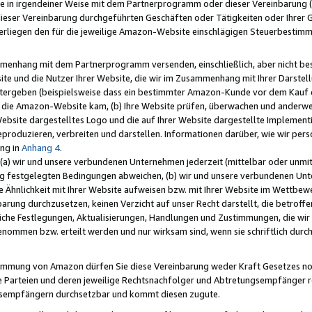
e in irgendeiner Weise mit dem Partnerprogramm oder dieser Vereinbarung (ei
ieser Vereinbarung durchgeführten Geschäften oder Tätigkeiten oder Ihrer 
liegen den für die jeweilige Amazon-Website einschlägigen Steuerbestim
mmenhang mit dem Partnerprogramm versenden, einschließlich, aber nicht be
site und die Nutzer Ihrer Website, die wir im Zusammenhang mit Ihrer Darst
itergeben (beispielsweise dass ein bestimmter Amazon-Kunde vor dem Kauf
uf die Amazon-Website kam, (b) Ihre Website prüfen, überwachen und anderwei
r Website dargestelltes Logo und die auf Ihrer Website dargestellte Impleme
reproduzieren, verbreiten und darstellen. Informationen darüber, wie wir per
ng in
Anhang 4
.
 (a) wir und unsere verbundenen Unternehmen jederzeit (mittelbar oder unmit
ng festgelegten Bedingungen abweichen, (b) wir und unsere verbundenen Unte
 Ähnlichkeit mit Ihrer Website aufweisen bzw. mit Ihrer Website im Wettbewer
barung durchzusetzen, keinen Verzicht auf unser Recht darstellt, die betrof
liche Festlegungen, Aktualisierungen, Handlungen und Zustimmungen, die wi
enommen bzw. erteilt werden und nur wirksam sind, wenn sie schriftlich dur
stimmung von Amazon dürfen Sie diese Vereinbarung weder Kraft Gesetzes no
die Parteien und deren jeweilige Rechtsnachfolger und Abtretungsempfänger 
ngsempfängern durchsetzbar und kommt diesen zugute.