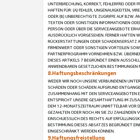
UNTERBRECHUNG, KORREKT, FEHLERFREI ODER 
HAFTEN FÜR: (A) FEHLER, UNGENAUIGKEITEN, 
ODER (B) UNBERECHTIGTE ZUGRIFFE AUF BZW. 
TEXTEN ODER SONSTIGEN INFORMATIONEN ODER 
PERSON ODER ÜBER DIE SERVICEANGEBOTE ERHA
AUSDRÜCKLICH VORGESEHEN. FERNER HAFTEN 
RÜCKERSTATTUNGEN ODER SCHADENSERSATZ AU
FIRMENWERT ODER SONSTIGEN VORTEILEN SOWIE
PARTNERPROGRAMM VORNEHMEN BZW. ÜBERNEHM
DIESES ARTIKELS 7 BEGRÜNDET EINEN AUSSCH
ANWENDBAREN GESETZLICHEN BESTIMMUNGEN 
8.Haftungsbeschränkungen
WEDER WIR NOCH UNSERE VERBUNDENEN UNTERN
SCHÄDEN ODER SCHÄDEN AUFGRUND ENTGANGENE
ZUSAMMENHANG MIT DEN SERVICEANGEBOTEN EN
ENTSPRICHT UNSERE GESAMTHAFTUNG IM ZUSAM
DEM 12-MONATSZEITRAUM UNMITTELBAR VOR DE
GEZAHLTEN ODER NOCH AN SIE ZU ZAHLENDEN V
EINSCHLIESSLICH DES RECHTS AUF ERFÜLLUNGS
BESTIMMUNG DIESES ABSATZES BEGRÜNDET EI
EINGESCHRÄNKT WERDEN KÖNNEN.
9.Haftungsfreistellung