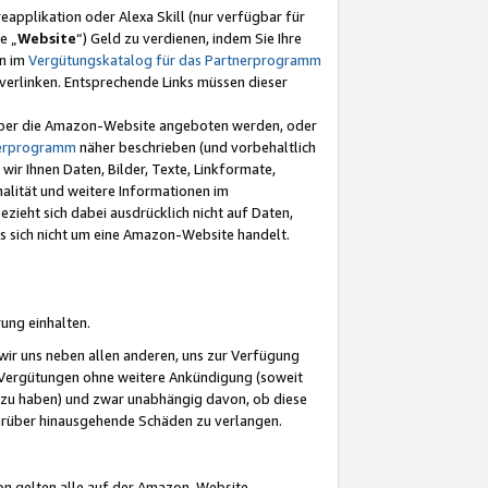
eapplikation oder Alexa Skill (nur verfügbar für
e „
Website
“) Geld zu verdienen, indem Sie Ihre
en im
Vergütungskatalog für das Partnerprogramm
t) verlinken. Entsprechende Links müssen dieser
e über die Amazon-Website angeboten werden, oder
nerprogramm
näher beschrieben (und vorbehaltlich
ir Ihnen Daten, Bilder, Texte, Linkformate,
alität und weitere Informationen im
zieht sich dabei ausdrücklich nicht auf Daten,
es sich nicht um eine Amazon-Website handelt.
rung einhalten.
ir uns neben allen anderen, uns zur Verfügung
n Vergütungen ohne weitere Ankündigung (soweit
 zu haben) und zwar unabhängig davon, ob diese
darüber hinausgehende Schäden zu verlangen.
on gelten alle auf der Amazon-Website