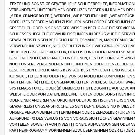
TEXTE UND SONSTIGE GEWERBLICHE SCHUTZRECHTE, INFORMATIONE
VERBUNDENEN UNTERNEHMEN ODER LIZENZGEBERN IM RAHMEN DES
„
SERVICEANGEBOTE
“), WERDEN „WIE BESEHEN“ UND „WIE VERFÜ
ODER LIZENZGEBER MACHEN ZUSICHERUNGEN ODER ÜBERNEHMEN GEW
GESETZLICH ODER IN SONSTIGER WEISE, IN BEZUG AUF DIE SERVI
SCHLIESSEN JEGLICHE GEWÄHRLEISTUNGEN IN BEZUG AUF DIE SERVI
GEWÄHRLEISTUNGEN BEZÜGLICH RECHTSMÄNGELN, MARKTGÄNGIGKEIT
VERWENDUNGSZWECK, NICHTVERLETZUNG SOWIE GEWÄHRLEISTUNGEN 
ÜBLICHEN GESCHÄFTSVERKEHR, DER LEISTUNG ODER HANDELSBRÄUCH
BESCHAFFENHEIT, MERKMALE, FUNKTIONEN, DEN LEISTUNGSUMFANG 
NOCH UNSERE VERBUNDENEN UNTERNEHMEN ODER LIZENZGEBER GEWÄ
BESCHRIEBEN DURCHGÄNGIG BZW. AUF BESTIMMTE ART UND WEISE
KORREKT, FEHLERFREI ODER FREI VON SCHÄDLICHEN KOMPONENTEN
HAFTEN FÜR: (A) FEHLER, UNGENAUIGKEITEN, VIREN, SCHADSOFTW
SYSTEMABSTÜRZE; ODER (B) UNBERECHTIGTE ZUGRIFFE AUF BZW. 
WEBSITE ODER VON DATEN, BILDERN, TEXTEN ODER SONSTIGEN INF
ODER EINER ANDEREN NATÜRLICHEN ODER JURISTISCHEN PERSON OD
GEWÄHRLEISTUNGSANSPRÜCHE, ES SEIN DENN, DIESE SIND IN DIES
UNSERE VERBUNDENEN UNTERNEHMEN ODER LIZENZGEBER FÜR EN
AUFGRUND (X) DES VERLUSTS VON VORAUSSICHTLICHEN GEWINNEN
VORTEILEN SOWIE (Y) VON INVESTITIONEN, AUFWENDUNGEN ODER VE
PARTNERPROGRAMM VORNEHMEN BZW. ÜBERNEHMEN ODER (Z) DER 