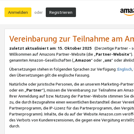
Anmelden
Registrieren
oder
Vereinbarung zur Teilnahme am 
zuletzt aktualisiert am
:
15. Oktober 2025
(Derzeitige Partner - 
Willkommen auf Amazons Partner-Website (die „
Partner-Website
“)
genannten Amazon-Gesellschaften („
Amazon
“ oder „
uns
“ oder ähnli
Übersetzungen stehen in folgenden Sprachen zur Verfügung :
Englisch
,
den Übersetzungen gilt die englische Fassung.
Natürliche oder juristische Personen, die an unserem Marketing-Partn
oder ein „
Partner
“), müssen die Vereinbarung zur Teilnahme am Ama
Ihrer Anmeldung auf bzw. Nutzung der Partner-Website stimmen Sie die
zu, die durch Bezugnahme einen wesentlichen Bestandteil dieser Verei
Partnerprogramm, die IP-Lizenz für das Partnerprogramm, den Vergütu
Partnerprogramm). Inhalte, die du auf der Website Amazon.com veröffe
des Verbots von Kundenrezensionen, die gegen eine Vergütung erstellt, 
durch.