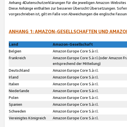
Anhang 4Datenschutzerklärungen für die jeweiligen Amazon-Websites
Diese Anhänge enthalten zur besseren Übersicht Übersetzungen. Sofe
vorgeschrieben ist, gilt im Falle von Abweichungen die englische Fass
ANHANG 1: AMAZON-GESELLSCHAFTEN UND AMAZO
Land
Amazon-Gesellschaft
Belgien
Amazon Europe Core S.à r.l.
Frankreich
Amazon Europe Core S.à r.l.(oder Amazon Fr
entsprechend der Mitteilung)
Deutschland
Amazon Europe Core S.à r.l.
Irland
Amazon Europe Core S.à r.l.
Italien
Amazon Europe Core S.à r.l.
Niederlande
Amazon Europe Core S.à r.l.
Polen
Amazon Europe Core S.à r.l.
Spanien
Amazon Europe Core S.à r.l.
Schweden
Amazon Europe Core S.à r.l.
Vereinigtes Königreich
Amazon Europe Core S.à r.l.