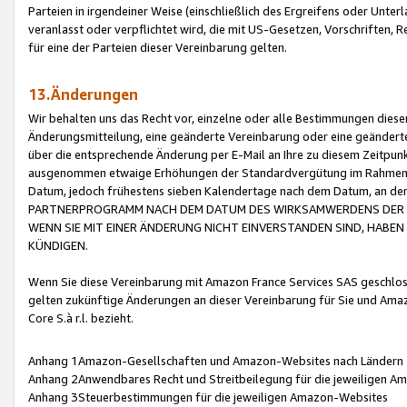
Parteien in irgendeiner Weise (einschließlich des Ergreifens oder Unt
veranlasst oder verpflichtet wird, die mit US-Gesetzen, Vorschriften,
für eine der Parteien dieser Vereinbarung gelten.
13.Änderungen
Wir behalten uns das Recht vor, einzelne oder alle Bestimmungen diese
Änderungsmitteilung, eine geänderte Vereinbarung oder eine geänderte 
über die entsprechende Änderung per E-Mail an Ihre zu diesem Zeitpun
ausgenommen etwaige Erhöhungen der Standardvergütung im Rahmen
Datum, jedoch frühestens sieben Kalendertage nach dem Datum, an de
PARTNERPROGRAMM NACH DEM DATUM DES WIRKSAMWERDENS DER Ä
WENN SIE MIT EINER ÄNDERUNG NICHT EINVERSTANDEN SIND, HABEN S
KÜNDIGEN.
Wenn Sie diese Vereinbarung mit Amazon France Services SAS geschlo
gelten zukünftige Änderungen an dieser Vereinbarung für Sie und Ama
Core S.à r.l. bezieht.
Anhang 1Amazon-Gesellschaften und Amazon-Websites nach Ländern
Anhang 2Anwendbares Recht und Streitbeilegung für die jeweiligen 
Anhang 3Steuerbestimmungen für die jeweiligen Amazon-Websites