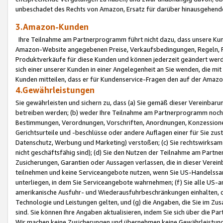
unbeschadet des Rechts von Amazon, Ersatz für darüber hinausgehen
3.Amazon-Kunden
Ihre Teilnahme am Partnerprogramm führt nicht dazu, dass unsere Kun
Amazon-Website angegebenen Preise, Verkaufsbedingungen, Regeln, Ri
Produktverkäufe für diese Kunden und können jederzeit geändert werde
sich einer unserer Kunden in einer Angelegenheit an Sie wenden, die 
Kunden mitteilen, dass er für Kundenservice-Fragen den auf der Ama
4.Gewährleistungen
Sie gewährleisten und sichern zu, dass (a) Sie gemäß dieser Vereinba
betreiben werden; (b) weder Ihre Teilnahme am Partnerprogramm noch d
Bestimmungen, Verordnungen, Vorschriften, Anordnungen, Konzessionen,
Gerichtsurteile und -beschlüsse oder andere Auflagen einer für Sie zu
Datenschutz, Werbung und Marketing) verstoßen; (c) Sie rechtswirksam 
nicht geschäftsfähig sind); (d) Sie den Nutzen der Teilnahme am Partne
Zusicherungen, Garantien oder Aussagen verlassen, die in dieser Verein
teilnehmen und keine Serviceangebote nutzen, wenn Sie US-Handelssa
unterliegen, in dem Sie Serviceangebote wahrnehmen; (f) Sie alle US
amerikanische Ausfuhr- und Wiederausfuhrbeschränkungen einhalten, 
Technologie und Leistungen gelten, und (g) die Angaben, die Sie im 
sind. Sie können Ihre Angaben aktualisieren, indem Sie sich über die 
Wir machen keine Zusicherungen und übernehmen keine Gewährleistun