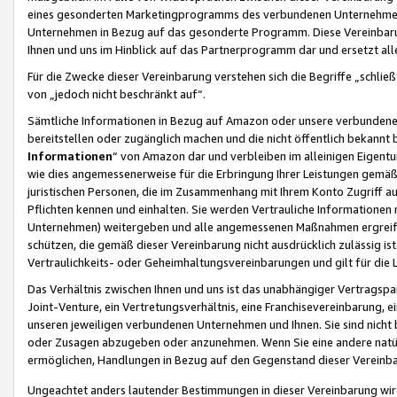
eines gesonderten Marketingprogramms des verbundenen Unternehmens
Unternehmen in Bezug auf das gesonderte Programm. Diese Vereinbarung
Ihnen und uns im Hinblick auf das Partnerprogramm dar und ersetzt al
Für die Zwecke dieser Vereinbarung verstehen sich die Begriffe „schließ
von „jedoch nicht beschränkt auf“.
Sämtliche Informationen in Bezug auf Amazon oder unsere verbunde
bereitstellen oder zugänglich machen und die nicht öffentlich bekannt bz
Informationen
“ von Amazon dar und verbleiben im alleinigen Eigent
wie dies angemessenerweise für die Erbringung Ihrer Leistungen gemäß d
juristischen Personen, die im Zusammenhang mit Ihrem Konto Zugriff au
Pflichten kennen und einhalten. Sie werden Vertrauliche Informationen 
Unternehmen) weitergeben und alle angemessenen Maßnahmen ergreifen
schützen, die gemäß dieser Vereinbarung nicht ausdrücklich zulässig is
Vertraulichkeits- oder Geheimhaltungsvereinbarungen und gilt für die
Das Verhältnis zwischen Ihnen und uns ist das unabhängiger Vertragspa
Joint-Venture, ein Vertretungsverhältnis, eine Franchisevereinbarung, 
unseren jeweiligen verbundenen Unternehmen und Ihnen. Sie sind ni
oder Zusagen abzugeben oder anzunehmen. Wenn Sie eine andere natürli
ermöglichen, Handlungen in Bezug auf den Gegenstand dieser Vereinbar
Ungeachtet anders lautender Bestimmungen in dieser Vereinbarung wird