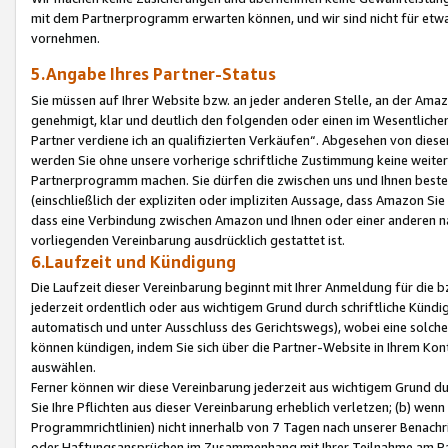
mit dem Partnerprogramm erwarten können, und wir sind nicht für etwa
vornehmen.
5.Angabe Ihres Partner-Status
Sie müssen auf Ihrer Website bzw. an jeder anderen Stelle, an der Am
genehmigt, klar und deutlich den folgenden oder einen im Wesentlichen
Partner verdiene ich an qualifizierten Verkäufen“. Abgesehen von die
werden Sie ohne unsere vorherige schriftliche Zustimmung keine weite
Partnerprogramm machen. Sie dürfen die zwischen uns und Ihnen best
(einschließlich der expliziten oder impliziten Aussage, dass Amazon Si
dass eine Verbindung zwischen Amazon und Ihnen oder einer anderen natü
vorliegenden Vereinbarung ausdrücklich gestattet ist.
6.Laufzeit und Kündigung
Die Laufzeit dieser Vereinbarung beginnt mit Ihrer Anmeldung für die 
jederzeit ordentlich oder aus wichtigem Grund durch schriftliche Kündi
automatisch und unter Ausschluss des Gerichtswegs), wobei eine solch
können kündigen, indem Sie sich über die Partner-Website in Ihrem Ko
auswählen.
Ferner können wir diese Vereinbarung jederzeit aus wichtigem Grund dur
Sie Ihre Pflichten aus dieser Vereinbarung erheblich verletzen; (b) wen
Programmrichtlinien) nicht innerhalb von 7 Tagen nach unserer Benachr
oder Haftungsansprüchen im Zusammenhang mit Ihrer Teilnahme am Pa