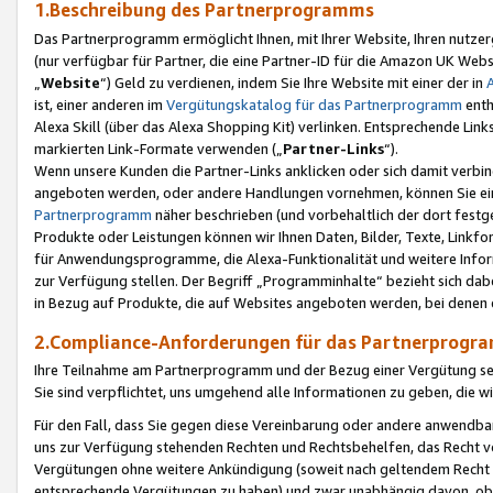
1.Beschreibung des Partnerprogramms
Das Partnerprogramm ermöglicht Ihnen, mit Ihrer Website, Ihren nutzer
(nur verfügbar für Partner, die eine Partner-ID für die Amazon UK We
„
Website
“) Geld zu verdienen, indem Sie Ihre Website mit einer der in
ist, einer anderen im
Vergütungskatalog für das Partnerprogramm
enth
Alexa Skill (über das Alexa Shopping Kit) verlinken. Entsprechende Lin
markierten Link-Formate verwenden („
Partner-Links
“).
Wenn unsere Kunden die Partner-Links anklicken oder sich damit verbi
angeboten werden, oder andere Handlungen vornehmen, können Sie eine
Partnerprogramm
näher beschrieben (und vorbehaltlich der dort festg
Produkte oder Leistungen können wir Ihnen Daten, Bilder, Texte, Linkfo
für Anwendungsprogramme, die Alexa-Funktionalität und weitere Inf
zur Verfügung stellen. Der Begriff „Programminhalte“ bezieht sich dabe
in Bezug auf Produkte, die auf Websites angeboten werden, bei denen 
2.Compliance-Anforderungen für das Partnerprog
Ihre Teilnahme am Partnerprogramm und der Bezug einer Vergütung setz
Sie sind verpflichtet, uns umgehend alle Informationen zu geben, die w
Für den Fall, dass Sie gegen diese Vereinbarung oder andere anwendba
uns zur Verfügung stehenden Rechten und Rechtsbehelfen, das Recht vo
Vergütungen ohne weitere Ankündigung (soweit nach geltendem Recht z
entsprechende Vergütungen zu haben) und zwar unabhängig davon, ob 