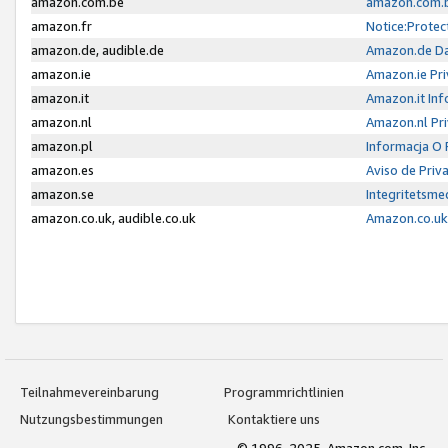
amazon.com.be
amazon.com.b
amazon.fr
Notice:Protec
amazon.de, audible.de
Amazon.de Da
amazon.ie
Amazon.ie Pri
amazon.it
Amazon.it Inf
amazon.nl
Amazon.nl Pri
amazon.pl
Informacja O
amazon.es
Aviso de Priv
amazon.se
Integritetsm
amazon.co.uk, audible.co.uk
Amazon.co.uk 
Teilnahmevereinbarung
Programmrichtlinien
Nutzungsbestimmungen
Kontaktiere uns