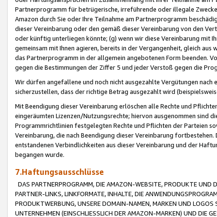
Partnerprogramm für betrügerische, irreführende oder illegale Zwecke
Amazon durch Sie oder Ihre Teilnahme am Partnerprogramm beschädig
dieser Vereinbarung oder den gemäß dieser Vereinbarung von den Vertr
oder künftig unterliegen könnte; (g) wenn wir diese Vereinbarung mit I
gemeinsam mit Ihnen agieren, bereits in der Vergangenheit, gleich aus
das Partnerprogramm in der allgemein angebotenen Form beenden. Vors
gegen die Bestimmungen der Ziffer 5 und jeder Verstoß gegen die Prog
Wir dürfen angefallene und noch nicht ausgezahlte Vergütungen nach 
sicherzustellen, dass der richtige Betrag ausgezahlt wird (beispielsw
Mit Beendigung dieser Vereinbarung erlöschen alle Rechte und Pflichte
eingeräumten Lizenzen/Nutzungsrechte; hiervon ausgenommen sind die in 
Programmrichtlinien festgelegten Rechte und Pflichten der Parteien sow
Vereinbarung, die nach Beendigung dieser Vereinbarung fortbestehen. D
entstandenen Verbindlichkeiten aus dieser Vereinbarung und der Haft
begangen wurde.
7.Haftungsausschlüsse
DAS PARTNERPROGRAMM, DIE AMAZON-WEBSITE, PRODUKTE UND DI
PARTNER-LINKS, LINKFORMATE, INHALTE, DIE ANWENDUNGSPROGR
PRODUKTWERBUNG, UNSERE DOMAIN-NAMEN, MARKEN UND LOGOS S
UNTERNEHMEN (EINSCHLIESSLICH DER AMAZON-MARKEN) UND DIE GE