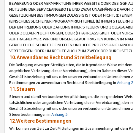
BEWERBUNG ODER VERMARKTUNG IHRER WEBSITE ODER DES GGF. AUF 
NUTZUNG DER SERVICEANGEBOTE UND ZWAR UNABHÄNGIG DAVON, O
GESETZLICHEN BESTIMMUNGEN ZULÄSSIG IST ODER NICHT, (D) EINE
(EINSCHLIESSLICH EINER PROGRAMMRICHTLINIE), (E) IHREN STEUER
DER EINTREIBUNG ODER ZAHLUNG IHRER STEUERN UND ZOLLABGAB
ODER ZOLLVERPFLICHTUNGEN, ODER (F) FAHRLÄSSIGKEIT ODER VORS
AUFTRAGNEHMER. WIR UND UNSERE BEAUFTRAGTEN KÖNNEN IM NAME
GERICHTLICHE SCHRITTE EINLEITEN UND JEDE PROZESSUALE HAND
VERTEIDIGEN, ODER UM RECHTE AUCH ZUM ZWECK DER DURCHSETZU
10.Anwendbares Recht und Streitbeilegung
Die Beilegung etwaiger Streitigkeiten, die in irgendeiner Weise mit de
angeblichen Verletzung dieser Vereinbarung), den im Rahmen dieser Ve
Geschäftsbeziehung mit uns oder unseren verbundenen Unternehmen zu
Bestimmungen zu anwendbarem Recht und Streitbeilegung in
Anhang 
11.Steuern
Steuern und damit verbundene Verpflichtungen, die in irgendeiner Wei
tatsächlichen oder angeblichen Verletzung dieser Vereinbarung), den 
Geschäftsbeziehung mit uns oder unseren verbundenen Unternehmen z
Steuerbestimmungen in
Anhang 3
.
12.Weitere Bestimmungen
Wir können von Zeit zu Zeit Mitteilungen im Zusammenhang mit dem Par