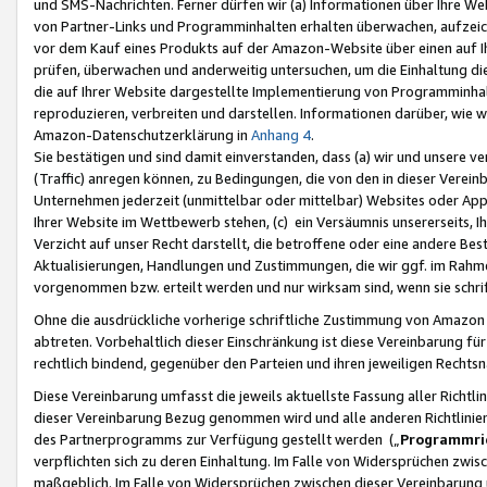
und SMS-Nachrichten. Ferner dürfen wir (a) Informationen über Ihre We
von Partner-Links und Programminhalten erhalten überwachen, aufzei
vor dem Kauf eines Produkts auf der Amazon-Website über einen auf Ih
prüfen, überwachen und anderweitig untersuchen, um die Einhaltung dies
die auf Ihrer Website dargestellte Implementierung von Programminhalt
reproduzieren, verbreiten und darstellen. Informationen darüber, wie w
Amazon-Datenschutzerklärung in
Anhang 4
.
Sie bestätigen und sind damit einverstanden, dass (a) wir und unsere 
(Traffic) anregen können, zu Bedingungen, die von den in dieser Vere
Unternehmen jederzeit (unmittelbar oder mittelbar) Websites oder Appl
Ihrer Website im Wettbewerb stehen, (c) ein Versäumnis unsererseits, I
Verzicht auf unser Recht darstellt, die betroffene oder eine andere B
Aktualisierungen, Handlungen und Zustimmungen, die wir ggf. im Rahme
vorgenommen bzw. erteilt werden und nur wirksam sind, wenn sie schri
Ohne die ausdrückliche vorherige schriftliche Zustimmung von Amazon
abtreten. Vorbehaltlich dieser Einschränkung ist diese Vereinbarung f
rechtlich bindend, gegenüber den Parteien und ihren jeweiligen Rech
Diese Vereinbarung umfasst die jeweils aktuellste Fassung aller Richtli
dieser Vereinbarung Bezug genommen wird und alle anderen Richtlinie
des Partnerprogramms zur Verfügung gestellt werden („
Programmric
verpflichten sich zu deren Einhaltung. Im Falle von Widersprüchen zwi
maßgeblich. Im Falle von Widersprüchen zwischen dieser Vereinbarun