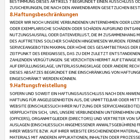
BESTIMMUNG DIESES ARTIKELS 7 BEGRÜNDET EINEN AUSSCHLUSS 
ZUSICHERUNGEN, DIE NACH DEN ANWENDBAREN GESETZLICHEN BE
8.Haftungsbeschränkungen
WEDER WIR NOCH UNSERE VERBUNDENEN UNTERNEHMEN ODER LIZEN
ODER EXEMPLARISCHE SCHÄDEN ODER SCHÄDEN AUFGRUND ENTGANG
NUTZUNGSAUSFALL ODER DATENVERLUST, DIE IM ZUSAMMENHANG MI
DES AUFTRETENS SOLCHER SCHÄDEN HINGEWIESEN WURDEN. FERN
SERVICEANGEBOTEN MAXIMAL DER HÖHE DES GESAMTBETRAGS DER 
ZEITPUNKT DES EREIGNISSES, DAS ZU DEM ZULETZT ENTSTANDENE
ZAHLENDEN VERGÜTUNGEN. SIE VERZICHTEN HIERMIT AUF ETWAIGE 
AUF ERFÜLLUNGSKLAGE, UNTERLASSUNGSKLAGE ODER ANDERE RECHT
DIESES ABSATZES BEGRÜNDET EINE EINSCHRÄNKUNG VON HAFTUNG
EINGESCHRÄNKT WERDEN KÖNNEN.
9.Haftungsfreistellung
SOFERN UND SOWEIT EIN HAFTUNGSAUSSCHLUSS NACH DEN ANWENDB
HAFTUNG FÜR ANGELEGENHEITEN AUS, DIE UNMITTELBAR ODER MITT
WEBSITE (EINSCHLIESSLICH IHRER NUTZUNG DER SERVICEANGEBOTE)
VERPFLICHTEN SICH, UNS, UNSERE VERBUNDENEN UNTERNEHMEN UN
(OFFICERS), ORGANMITGLIEDER (DIRECTORS) UND VERTRETER VON 
AUSLAGEN (EINSCHLIESSLICH ANGEMESSENER ANWALTSGEBÜHREN) FR
IHRER WEBSITE BZW. AUF IHRER WEBSITE ERSCHEINENDEM MATERIAL
MATERIALS MIT ANDEREN APPLIKATIONEN, INHALTEN ODER PROZESSE