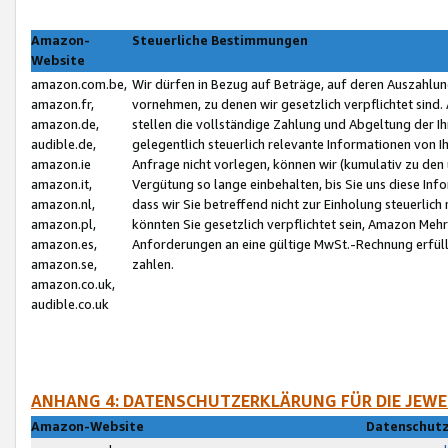
Amazon-
Steuerliche Bestimmungen
Website
amazon.com.be,
Wir dürfen in Bezug auf Beträge, auf deren Auszahlun
amazon.fr,
vornehmen, zu denen wir gesetzlich verpflichtet sind
amazon.de,
stellen die vollständige Zahlung und Abgeltung der 
audible.de,
gelegentlich steuerlich relevante Informationen von I
amazon.ie
Anfrage nicht vorlegen, können wir (kumulativ zu de
amazon.it,
Vergütung so lange einbehalten, bis Sie uns diese Inf
amazon.nl,
dass wir Sie betreffend nicht zur Einholung steuerlich 
amazon.pl,
könnten Sie gesetzlich verpflichtet sein, Amazon Meh
amazon.es,
Anforderungen an eine gültige MwSt.-Rechnung erfüllt
amazon.se,
zahlen.
amazon.co.uk,
audible.co.uk
ANHANG 4: DATENSCHUTZERKLÄRUNG FÜR DIE JEWE
Amazon-Website
Datenschutz