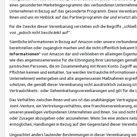
eines gesonderten Marketingprogramms des verbundenen Unternehmens
Unternehmen in Bezug auf das gesonderte Programm. Diese Vereinbarung
Ihnen und uns im Hinblick auf das Partnerprogramm dar und ersetzt al
Für die Zwecke dieser Vereinbarung verstehen sich die Begriffe „schließ
von „jedoch nicht beschränkt auf“.
Sämtliche Informationen in Bezug auf Amazon oder unsere verbunde
bereitstellen oder zugänglich machen und die nicht öffentlich bekannt bz
Informationen
“ von Amazon dar und verbleiben im alleinigen Eigent
wie dies angemessenerweise für die Erbringung Ihrer Leistungen gemäß d
juristischen Personen, die im Zusammenhang mit Ihrem Konto Zugriff au
Pflichten kennen und einhalten. Sie werden Vertrauliche Informationen 
Unternehmen) weitergeben und alle angemessenen Maßnahmen ergreifen
schützen, die gemäß dieser Vereinbarung nicht ausdrücklich zulässig is
Vertraulichkeits- oder Geheimhaltungsvereinbarungen und gilt für die
Das Verhältnis zwischen Ihnen und uns ist das unabhängiger Vertragspa
Joint-Venture, ein Vertretungsverhältnis, eine Franchisevereinbarung, 
unseren jeweiligen verbundenen Unternehmen und Ihnen. Sie sind ni
oder Zusagen abzugeben oder anzunehmen. Wenn Sie eine andere natürli
ermöglichen, Handlungen in Bezug auf den Gegenstand dieser Vereinbar
Ungeachtet anders lautender Bestimmungen in dieser Vereinbarung wird