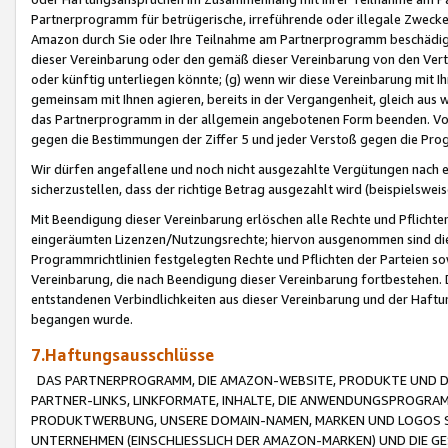
Partnerprogramm für betrügerische, irreführende oder illegale Zwecke
Amazon durch Sie oder Ihre Teilnahme am Partnerprogramm beschädig
dieser Vereinbarung oder den gemäß dieser Vereinbarung von den Vertr
oder künftig unterliegen könnte; (g) wenn wir diese Vereinbarung mit I
gemeinsam mit Ihnen agieren, bereits in der Vergangenheit, gleich aus
das Partnerprogramm in der allgemein angebotenen Form beenden. Vors
gegen die Bestimmungen der Ziffer 5 und jeder Verstoß gegen die Prog
Wir dürfen angefallene und noch nicht ausgezahlte Vergütungen nach 
sicherzustellen, dass der richtige Betrag ausgezahlt wird (beispielsw
Mit Beendigung dieser Vereinbarung erlöschen alle Rechte und Pflichte
eingeräumten Lizenzen/Nutzungsrechte; hiervon ausgenommen sind die in 
Programmrichtlinien festgelegten Rechte und Pflichten der Parteien sow
Vereinbarung, die nach Beendigung dieser Vereinbarung fortbestehen. D
entstandenen Verbindlichkeiten aus dieser Vereinbarung und der Haft
begangen wurde.
7.Haftungsausschlüsse
DAS PARTNERPROGRAMM, DIE AMAZON-WEBSITE, PRODUKTE UND DI
PARTNER-LINKS, LINKFORMATE, INHALTE, DIE ANWENDUNGSPROGR
PRODUKTWERBUNG, UNSERE DOMAIN-NAMEN, MARKEN UND LOGOS S
UNTERNEHMEN (EINSCHLIESSLICH DER AMAZON-MARKEN) UND DIE GE