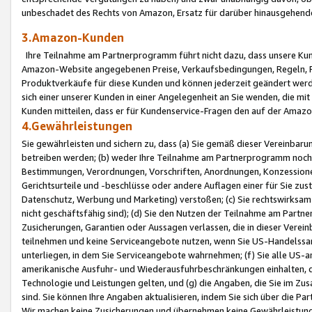
unbeschadet des Rechts von Amazon, Ersatz für darüber hinausgehen
3.Amazon-Kunden
Ihre Teilnahme am Partnerprogramm führt nicht dazu, dass unsere Kun
Amazon-Website angegebenen Preise, Verkaufsbedingungen, Regeln, Ri
Produktverkäufe für diese Kunden und können jederzeit geändert werde
sich einer unserer Kunden in einer Angelegenheit an Sie wenden, die 
Kunden mitteilen, dass er für Kundenservice-Fragen den auf der Ama
4.Gewährleistungen
Sie gewährleisten und sichern zu, dass (a) Sie gemäß dieser Vereinba
betreiben werden; (b) weder Ihre Teilnahme am Partnerprogramm noch d
Bestimmungen, Verordnungen, Vorschriften, Anordnungen, Konzessionen,
Gerichtsurteile und -beschlüsse oder andere Auflagen einer für Sie zu
Datenschutz, Werbung und Marketing) verstoßen; (c) Sie rechtswirksam 
nicht geschäftsfähig sind); (d) Sie den Nutzen der Teilnahme am Partne
Zusicherungen, Garantien oder Aussagen verlassen, die in dieser Verein
teilnehmen und keine Serviceangebote nutzen, wenn Sie US-Handelssa
unterliegen, in dem Sie Serviceangebote wahrnehmen; (f) Sie alle US
amerikanische Ausfuhr- und Wiederausfuhrbeschränkungen einhalten, 
Technologie und Leistungen gelten, und (g) die Angaben, die Sie im 
sind. Sie können Ihre Angaben aktualisieren, indem Sie sich über die 
Wir machen keine Zusicherungen und übernehmen keine Gewährleistun