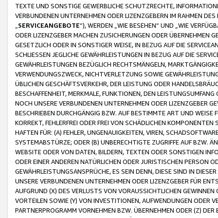
TEXTE UND SONSTIGE GEWERBLICHE SCHUTZRECHTE, INFORMATIONE
VERBUNDENEN UNTERNEHMEN ODER LIZENZGEBERN IM RAHMEN DES
„
SERVICEANGEBOTE
“), WERDEN „WIE BESEHEN“ UND „WIE VERFÜ
ODER LIZENZGEBER MACHEN ZUSICHERUNGEN ODER ÜBERNEHMEN GEW
GESETZLICH ODER IN SONSTIGER WEISE, IN BEZUG AUF DIE SERVI
SCHLIESSEN JEGLICHE GEWÄHRLEISTUNGEN IN BEZUG AUF DIE SERVI
GEWÄHRLEISTUNGEN BEZÜGLICH RECHTSMÄNGELN, MARKTGÄNGIGKEIT
VERWENDUNGSZWECK, NICHTVERLETZUNG SOWIE GEWÄHRLEISTUNGEN 
ÜBLICHEN GESCHÄFTSVERKEHR, DER LEISTUNG ODER HANDELSBRÄUCH
BESCHAFFENHEIT, MERKMALE, FUNKTIONEN, DEN LEISTUNGSUMFANG 
NOCH UNSERE VERBUNDENEN UNTERNEHMEN ODER LIZENZGEBER GEWÄ
BESCHRIEBEN DURCHGÄNGIG BZW. AUF BESTIMMTE ART UND WEISE
KORREKT, FEHLERFREI ODER FREI VON SCHÄDLICHEN KOMPONENTEN
HAFTEN FÜR: (A) FEHLER, UNGENAUIGKEITEN, VIREN, SCHADSOFTW
SYSTEMABSTÜRZE; ODER (B) UNBERECHTIGTE ZUGRIFFE AUF BZW. 
WEBSITE ODER VON DATEN, BILDERN, TEXTEN ODER SONSTIGEN INF
ODER EINER ANDEREN NATÜRLICHEN ODER JURISTISCHEN PERSON OD
GEWÄHRLEISTUNGSANSPRÜCHE, ES SEIN DENN, DIESE SIND IN DIES
UNSERE VERBUNDENEN UNTERNEHMEN ODER LIZENZGEBER FÜR EN
AUFGRUND (X) DES VERLUSTS VON VORAUSSICHTLICHEN GEWINNEN
VORTEILEN SOWIE (Y) VON INVESTITIONEN, AUFWENDUNGEN ODER VE
PARTNERPROGRAMM VORNEHMEN BZW. ÜBERNEHMEN ODER (Z) DER 