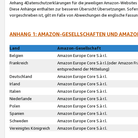
Anhang 4Datenschutzerklärungen für die jeweiligen Amazon-Websites
Diese Anhänge enthalten zur besseren Übersicht Übersetzungen. Sofe
vorgeschrieben ist, gilt im Falle von Abweichungen die englische Fass
ANHANG 1: AMAZON-GESELLSCHAFTEN UND AMAZO
Land
Amazon-Gesellschaft
Belgien
Amazon Europe Core S.à r.l.
Frankreich
Amazon Europe Core S.à r.l.(oder Amazon Fr
entsprechend der Mitteilung)
Deutschland
Amazon Europe Core S.à r.l.
Irland
Amazon Europe Core S.à r.l.
Italien
Amazon Europe Core S.à r.l.
Niederlande
Amazon Europe Core S.à r.l.
Polen
Amazon Europe Core S.à r.l.
Spanien
Amazon Europe Core S.à r.l.
Schweden
Amazon Europe Core S.à r.l.
Vereinigtes Königreich
Amazon Europe Core S.à r.l.