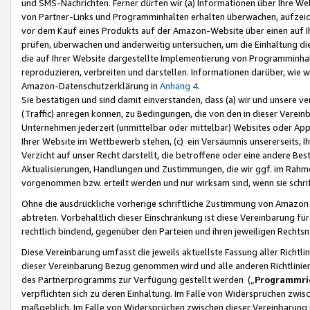
und SMS-Nachrichten. Ferner dürfen wir (a) Informationen über Ihre We
von Partner-Links und Programminhalten erhalten überwachen, aufzei
vor dem Kauf eines Produkts auf der Amazon-Website über einen auf Ih
prüfen, überwachen und anderweitig untersuchen, um die Einhaltung dies
die auf Ihrer Website dargestellte Implementierung von Programminhalt
reproduzieren, verbreiten und darstellen. Informationen darüber, wie w
Amazon-Datenschutzerklärung in
Anhang 4
.
Sie bestätigen und sind damit einverstanden, dass (a) wir und unsere 
(Traffic) anregen können, zu Bedingungen, die von den in dieser Vere
Unternehmen jederzeit (unmittelbar oder mittelbar) Websites oder Appl
Ihrer Website im Wettbewerb stehen, (c) ein Versäumnis unsererseits, I
Verzicht auf unser Recht darstellt, die betroffene oder eine andere B
Aktualisierungen, Handlungen und Zustimmungen, die wir ggf. im Rahme
vorgenommen bzw. erteilt werden und nur wirksam sind, wenn sie schri
Ohne die ausdrückliche vorherige schriftliche Zustimmung von Amazon
abtreten. Vorbehaltlich dieser Einschränkung ist diese Vereinbarung f
rechtlich bindend, gegenüber den Parteien und ihren jeweiligen Rech
Diese Vereinbarung umfasst die jeweils aktuellste Fassung aller Richtli
dieser Vereinbarung Bezug genommen wird und alle anderen Richtlinie
des Partnerprogramms zur Verfügung gestellt werden („
Programmric
verpflichten sich zu deren Einhaltung. Im Falle von Widersprüchen zwi
maßgeblich. Im Falle von Widersprüchen zwischen dieser Vereinbarun