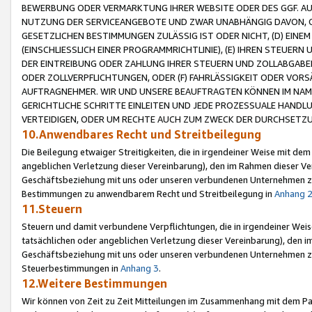
BEWERBUNG ODER VERMARKTUNG IHRER WEBSITE ODER DES GGF. AUF 
NUTZUNG DER SERVICEANGEBOTE UND ZWAR UNABHÄNGIG DAVON, O
GESETZLICHEN BESTIMMUNGEN ZULÄSSIG IST ODER NICHT, (D) EINE
(EINSCHLIESSLICH EINER PROGRAMMRICHTLINIE), (E) IHREN STEUER
DER EINTREIBUNG ODER ZAHLUNG IHRER STEUERN UND ZOLLABGAB
ODER ZOLLVERPFLICHTUNGEN, ODER (F) FAHRLÄSSIGKEIT ODER VORS
AUFTRAGNEHMER. WIR UND UNSERE BEAUFTRAGTEN KÖNNEN IM NAME
GERICHTLICHE SCHRITTE EINLEITEN UND JEDE PROZESSUALE HAND
VERTEIDIGEN, ODER UM RECHTE AUCH ZUM ZWECK DER DURCHSETZU
10.Anwendbares Recht und Streitbeilegung
Die Beilegung etwaiger Streitigkeiten, die in irgendeiner Weise mit de
angeblichen Verletzung dieser Vereinbarung), den im Rahmen dieser Ve
Geschäftsbeziehung mit uns oder unseren verbundenen Unternehmen zu
Bestimmungen zu anwendbarem Recht und Streitbeilegung in
Anhang 
11.Steuern
Steuern und damit verbundene Verpflichtungen, die in irgendeiner Wei
tatsächlichen oder angeblichen Verletzung dieser Vereinbarung), den 
Geschäftsbeziehung mit uns oder unseren verbundenen Unternehmen z
Steuerbestimmungen in
Anhang 3
.
12.Weitere Bestimmungen
Wir können von Zeit zu Zeit Mitteilungen im Zusammenhang mit dem Par