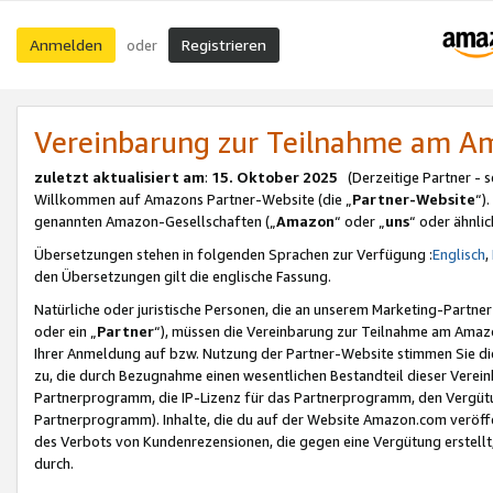
Anmelden
Registrieren
oder
Vereinbarung zur Teilnahme am 
zuletzt aktualisiert am
:
15. Oktober 2025
(Derzeitige Partner - 
Willkommen auf Amazons Partner-Website (die „
Partner-Website
“)
genannten Amazon-Gesellschaften („
Amazon
“ oder „
uns
“ oder ähnli
Übersetzungen stehen in folgenden Sprachen zur Verfügung :
Englisch
,
den Übersetzungen gilt die englische Fassung.
Natürliche oder juristische Personen, die an unserem Marketing-Partn
oder ein „
Partner
“), müssen die Vereinbarung zur Teilnahme am Ama
Ihrer Anmeldung auf bzw. Nutzung der Partner-Website stimmen Sie die
zu, die durch Bezugnahme einen wesentlichen Bestandteil dieser Verei
Partnerprogramm, die IP-Lizenz für das Partnerprogramm, den Vergütu
Partnerprogramm). Inhalte, die du auf der Website Amazon.com veröffe
des Verbots von Kundenrezensionen, die gegen eine Vergütung erstellt, 
durch.