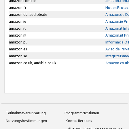
amazon.com.be
amazon.com.b
amazon.fr
Notice:Protec
amazon.de, audible.de
Amazon.de Da
amazon.ie
Amazon.ie Pri
amazon.it
Amazon.it Inf
amazon.nl
Amazon.nl Pri
amazon.pl
Informacja O
amazon.es
Aviso de Priv
amazon.se
Integritetsm
amazon.co.uk, audible.co.uk
Amazon.co.uk 
Teilnahmevereinbarung
Programmrichtlinien
Nutzungsbestimmungen
Kontaktiere uns