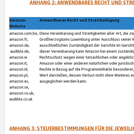
ANHANG 2: ANWENDBARES RECHT UND STRE
Amazon-
Anwendbares Recht und Streitbeilegung
Website
amazon.com.be,
Diese Vereinbarung und Streitigkeiten aller Art, die 
amazon.fr,
Großherzogtums Luxemburg unter Ausschluss seiner Kol
amazon.de,
ausschließlichen Zuständigkeit der Gerichte im Geri
audible.de,
dieser Vereinbarung kann Amazon bei einem zuständig
amazon.ie
Rechtsschutz wegen einer tatsächlichen oder angebli
amazon.it,
Amazon oder einer anderen natürlichen oder juristisc
amazon.nl,
Rechte in Bezug auf die Programminhalte besonderer,
amazon.pl,
Wert darstellen, dessen Verlust nicht ohne Weiteres e
amazon.es,
ausgeglichen werden kann.
amazon.se,
amazon.co.uk,
audible.co.uk
ANHANG 3: STEUERBESTIMMUNGEN FÜR DIE JEWEIL