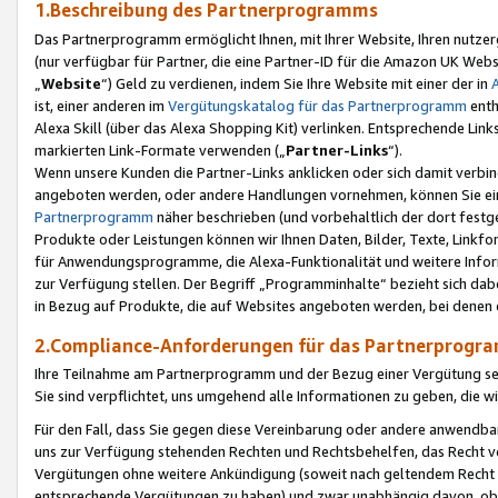
1.Beschreibung des Partnerprogramms
Das Partnerprogramm ermöglicht Ihnen, mit Ihrer Website, Ihren nutzer
(nur verfügbar für Partner, die eine Partner-ID für die Amazon UK We
„
Website
“) Geld zu verdienen, indem Sie Ihre Website mit einer der in
ist, einer anderen im
Vergütungskatalog für das Partnerprogramm
enth
Alexa Skill (über das Alexa Shopping Kit) verlinken. Entsprechende Lin
markierten Link-Formate verwenden („
Partner-Links
“).
Wenn unsere Kunden die Partner-Links anklicken oder sich damit verbi
angeboten werden, oder andere Handlungen vornehmen, können Sie eine
Partnerprogramm
näher beschrieben (und vorbehaltlich der dort festg
Produkte oder Leistungen können wir Ihnen Daten, Bilder, Texte, Linkfo
für Anwendungsprogramme, die Alexa-Funktionalität und weitere Inf
zur Verfügung stellen. Der Begriff „Programminhalte“ bezieht sich dabe
in Bezug auf Produkte, die auf Websites angeboten werden, bei denen 
2.Compliance-Anforderungen für das Partnerprog
Ihre Teilnahme am Partnerprogramm und der Bezug einer Vergütung setz
Sie sind verpflichtet, uns umgehend alle Informationen zu geben, die w
Für den Fall, dass Sie gegen diese Vereinbarung oder andere anwendba
uns zur Verfügung stehenden Rechten und Rechtsbehelfen, das Recht vo
Vergütungen ohne weitere Ankündigung (soweit nach geltendem Recht z
entsprechende Vergütungen zu haben) und zwar unabhängig davon, ob 