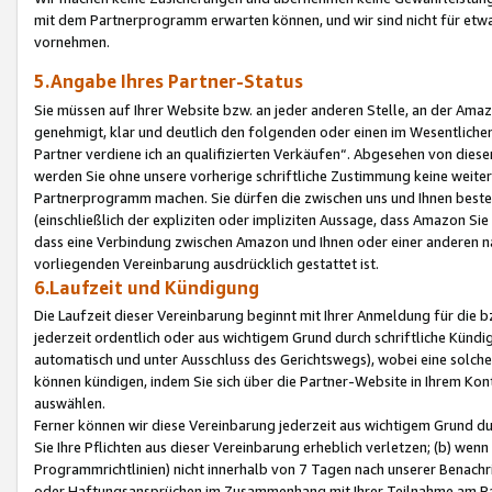
mit dem Partnerprogramm erwarten können, und wir sind nicht für etwa
vornehmen.
5.Angabe Ihres Partner-Status
Sie müssen auf Ihrer Website bzw. an jeder anderen Stelle, an der Am
genehmigt, klar und deutlich den folgenden oder einen im Wesentlichen
Partner verdiene ich an qualifizierten Verkäufen“. Abgesehen von die
werden Sie ohne unsere vorherige schriftliche Zustimmung keine weite
Partnerprogramm machen. Sie dürfen die zwischen uns und Ihnen best
(einschließlich der expliziten oder impliziten Aussage, dass Amazon Si
dass eine Verbindung zwischen Amazon und Ihnen oder einer anderen natü
vorliegenden Vereinbarung ausdrücklich gestattet ist.
6.Laufzeit und Kündigung
Die Laufzeit dieser Vereinbarung beginnt mit Ihrer Anmeldung für die 
jederzeit ordentlich oder aus wichtigem Grund durch schriftliche Kündi
automatisch und unter Ausschluss des Gerichtswegs), wobei eine solch
können kündigen, indem Sie sich über die Partner-Website in Ihrem Ko
auswählen.
Ferner können wir diese Vereinbarung jederzeit aus wichtigem Grund dur
Sie Ihre Pflichten aus dieser Vereinbarung erheblich verletzen; (b) wen
Programmrichtlinien) nicht innerhalb von 7 Tagen nach unserer Benachr
oder Haftungsansprüchen im Zusammenhang mit Ihrer Teilnahme am Pa