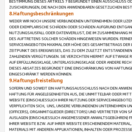
BESTIMMUNG DIESES ARTIKELS 7 BEGRÜNDET EINEN AUSSCHLUSS 
ZUSICHERUNGEN, DIE NACH DEN ANWENDBAREN GESETZLICHEN BE
8.Haftungsbeschränkungen
WEDER WIR NOCH UNSERE VERBUNDENEN UNTERNEHMEN ODER LIZEN
ODER EXEMPLARISCHE SCHÄDEN ODER SCHÄDEN AUFGRUND ENTGANG
NUTZUNGSAUSFALL ODER DATENVERLUST, DIE IM ZUSAMMENHANG MI
DES AUFTRETENS SOLCHER SCHÄDEN HINGEWIESEN WURDEN. FERN
SERVICEANGEBOTEN MAXIMAL DER HÖHE DES GESAMTBETRAGS DER 
ZEITPUNKT DES EREIGNISSES, DAS ZU DEM ZULETZT ENTSTANDENE
ZAHLENDEN VERGÜTUNGEN. SIE VERZICHTEN HIERMIT AUF ETWAIGE 
AUF ERFÜLLUNGSKLAGE, UNTERLASSUNGSKLAGE ODER ANDERE RECHT
DIESES ABSATZES BEGRÜNDET EINE EINSCHRÄNKUNG VON HAFTUNG
EINGESCHRÄNKT WERDEN KÖNNEN.
9.Haftungsfreistellung
SOFERN UND SOWEIT EIN HAFTUNGSAUSSCHLUSS NACH DEN ANWENDB
HAFTUNG FÜR ANGELEGENHEITEN AUS, DIE UNMITTELBAR ODER MITT
WEBSITE (EINSCHLIESSLICH IHRER NUTZUNG DER SERVICEANGEBOTE)
VERPFLICHTEN SICH, UNS, UNSERE VERBUNDENEN UNTERNEHMEN UN
(OFFICERS), ORGANMITGLIEDER (DIRECTORS) UND VERTRETER VON 
AUSLAGEN (EINSCHLIESSLICH ANGEMESSENER ANWALTSGEBÜHREN) FR
IHRER WEBSITE BZW. AUF IHRER WEBSITE ERSCHEINENDEM MATERIAL
MATERIALS MIT ANDEREN APPLIKATIONEN, INHALTEN ODER PROZESSE