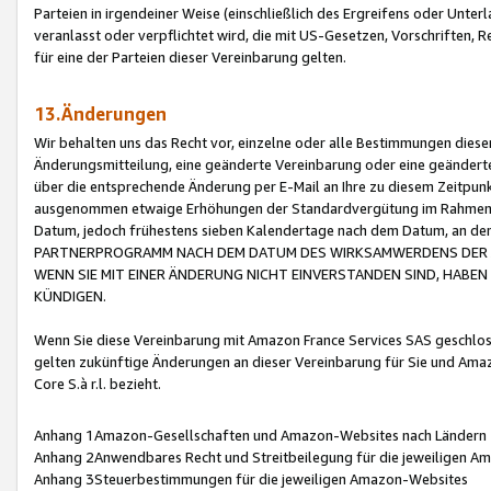
Parteien in irgendeiner Weise (einschließlich des Ergreifens oder Unt
veranlasst oder verpflichtet wird, die mit US-Gesetzen, Vorschriften,
für eine der Parteien dieser Vereinbarung gelten.
13.Änderungen
Wir behalten uns das Recht vor, einzelne oder alle Bestimmungen diese
Änderungsmitteilung, eine geänderte Vereinbarung oder eine geänderte 
über die entsprechende Änderung per E-Mail an Ihre zu diesem Zeitpun
ausgenommen etwaige Erhöhungen der Standardvergütung im Rahmen
Datum, jedoch frühestens sieben Kalendertage nach dem Datum, an de
PARTNERPROGRAMM NACH DEM DATUM DES WIRKSAMWERDENS DER Ä
WENN SIE MIT EINER ÄNDERUNG NICHT EINVERSTANDEN SIND, HABEN S
KÜNDIGEN.
Wenn Sie diese Vereinbarung mit Amazon France Services SAS geschlo
gelten zukünftige Änderungen an dieser Vereinbarung für Sie und Ama
Core S.à r.l. bezieht.
Anhang 1Amazon-Gesellschaften und Amazon-Websites nach Ländern
Anhang 2Anwendbares Recht und Streitbeilegung für die jeweiligen 
Anhang 3Steuerbestimmungen für die jeweiligen Amazon-Websites