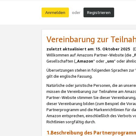
Anmelden
Registrieren
oder
Vereinbarung zur Teil
zuletzt aktualisiert am
:
15. Oktober 2025
(De
Willkommen auf Amazons Partner-Website (die „
Gesellschaften („
Amazon
“ oder „
uns
“ oder ähnl
Übersetzungen stehen in folgenden Sprachen zur 
gilt die englische Fassung.
Natürliche oder juristische Personen, die an uns
müssen die Vereinbarung zur Teilnahme am Amaz
Partner-Website stimmen Sie dieser Vereinbarung,
dieser Vereinbarung bilden (zum Beispiel die Vo
Partnerprogramm und die Markenrichtlinien für da
Amazon entsprechen, einschließlich des Verbots vo
Richtlinien sorgfältig durch.
1.Beschreibung des Partnerprogra