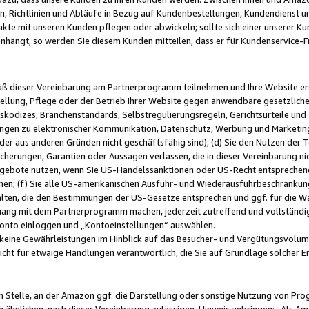
, Richtlinien und Abläufe in Bezug auf Kundenbestellungen, Kundendienst 
kte mit unseren Kunden pflegen oder abwickeln; sollte sich einer unserer Ku
nhängt, so werden Sie diesem Kunden mitteilen, dass er für Kundenservic
emäß dieser Vereinbarung am Partnerprogramm teilnehmen und Ihre Website er
ellung, Pflege oder der Betrieb Ihrer Website gegen anwendbare gesetzlich
skodizes, Branchenstandards, Selbstregulierungsregeln, Gerichtsurteile und 
ngen zu elektronischer Kommunikation, Datenschutz, Werbung und Marketing)
 oder aus anderen Gründen nicht geschäftsfähig sind); (d) Sie den Nutzen de
cherungen, Garantien oder Aussagen verlassen, die in dieser Vereinbarung nich
gebote nutzen, wenn Sie US-Handelssanktionen oder US-Recht entsprechen
men; (f) Sie alle US-amerikanischen Ausfuhr- und Wiederausfuhrbeschränkun
ten, die den Bestimmungen der US-Gesetze entsprechen und ggf. für die Wa
hang mit dem Partnerprogramm machen, jederzeit zutreffend und vollständig 
 Konto einloggen und „Kontoeinstellungen“ auswählen.
keine Gewährleistungen im Hinblick auf das Besucher- und Vergütungsvolu
icht für etwaige Handlungen verantwortlich, die Sie auf Grundlage solcher
en Stelle, an der Amazon ggf. die Darstellung oder sonstige Nutzung von Pr
 ähnlichen, nach dieser Vereinbarung zulässigen, Hinweis anbringen: „Als Ama