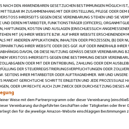
 NACH DEN ANWENDBAREN GESETZLICHEN BESTIMMUNGEN MÖGLICH IST, S
MITTELBAR IM ZUSAMMENHANG MIT DER ERSTELLUNG, PFLEGE ODER DEM BE
ERSTOSS IHRERSEITS GEGEN DIESE VEREINBARUNG STEHEN UND SIE VERP
UND DEREN MITARBEITER, FUNKTIONSTRÄGER (OFFICERS), ORGANMITGLI
N, HAFTUNGEN, KOSTEN UND AUSLAGEN (EINSCHLIESSLICH ANGEMESSENE
HEN MIT (A) IHRER WEBSITE BZW. AUF IHRER WEBSITE ERSCHEINENDEM M
LS MIT ANDEREN APPLIKATIONEN, INHALTEN ODER PROZESSEN, (B) DER 
RMARKTUNG IHRER WEBSITE ODER DES GGF. AUF ODER INNERHALB IHRER W
ABHÄNGIG DAVON, OB DIESE NUTZUNG GEMÄSS DIESER VEREINBARUNG B
EINEM VERSTOSS IHRERSEITS GEGEN EINE BESTIMMUNG DIESER VEREINBARU
D ZOLLABGABEN ODER MIT DER EINTREIBUNG, ZAHLUNG ODER DEM AUSBLEI
FÜLLUNG DER STEUERREGISTRIERUNGSVERPFLICHTUNGEN ODER ZOLLVERPF
W. SEITENS IHRER MITARBEITER ODER AUFTRAGNEHMER. WIR UND UNSERE
ES MANDAT GERICHTLICHE SCHRITTE EINLEITEN UND JEDE PROZESSUALE 
GEN, ODER UM RECHTE AUCH ZUM ZWECK DER DURCHSETZUNG DIESES AR
ilegung
endeiner Weise mit dem Partnerprogramm oder dieser Vereinbarung (einschließl
ieser Vereinbarung durchgeführten Geschäften oder Tätigkeiten oder Ihrer 
iegt den für die jeweilige Amazon-Website einschlägigen Bestimmungen z