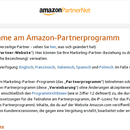
nahme am Amazon-Partnerprogramm
rzeitige Partner - sehen Sie
hier
, was sich geändert hat).
Partner-Website
“). Hier können Sie Ihre Marketing-Partner-Beziehung zu d
iche Bezeichnung) verwalten.
Verfügung :
Englisch
,
Französisch
,
Italienisch
,
Spanisch
und
Polnisch
. Im Fall
erem Marketing-Partner-Programm (das „
Partnerprogramm
“) teilnehmen od
on-Partnerprogramm (diese „
Vereinbarung
“) ohne Änderungen akzeptieren
 einschließlich den
Programmrichtlinien
(wie in Ziffer 12 definiert) zu, die 
raussetzungen für die Teilnahme am Partnerprogramm, die IP-Lizenz für das
s Partnerprogramm). Inhalte, die du auf der Website Amazon.com veröffentl
n Kundenrezensionen, die gegen eine Vergütung erstellt, bearbeitet oder ent
mms