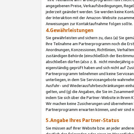
angegebenen Preise, Verkaufsbedingungen, Regeln
jederzeit geändert werden. Sie werden keine Konta
der Interaktion mit der Amazon-Website zusamme
Anweisungen zur Kontaktaufnahme folgen sollte.
4.Gewährleistungen
Sie gewährleisten und sichern zu, dass (a) Sie g
Ihre Teilnahme am Partnerprogramm noch die Erst
Anordnungen, Konzessionen, Richtlinien, Verhalten
zuständigen Behörde (einschließlich der Bestimmu
abschließen dürfen (also z. B. nicht minderjährig
eigenständig geprüft haben und sich nicht auf Zusi
Partnerprogramm teilnehmen und keine Servicean
unterliegen, in dem Sie Serviceangebote wahrneh
Ausfuhr- und Wiederausfuhrbeschränkungen einhal
gelten, und (g) die Angaben, die Sie im Zusammen
indem Sie sich über die Partner-Website in Ihrem
Wir machen keine Zusicherungen und übernehmen 
Partnerprogramm erwarten können, und wir sind n
5.Angabe Ihres Partner-Status
Sie müssen auf Ihrer Website bzw. an jeder ander
deutlich den folgenden oder einen im Wesentlichen