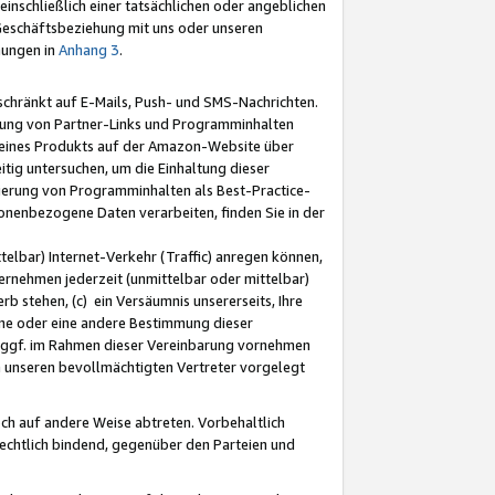
nschließlich einer tatsächlichen oder angeblichen
Geschäftsbeziehung mit uns oder unseren
mungen in
Anhang 3
.
schränkt auf E-Mails, Push- und SMS-Nachrichten.
ellung von Partner-Links und Programminhalten
 eines Produkts auf der Amazon-Website über
tig untersuchen, um die Einhaltung dieser
ntierung von Programminhalten als Best-Practice-
sonenbezogene Daten verarbeiten, finden Sie in der
telbar) Internet-Verkehr (Traffic) anregen können,
rnehmen jederzeit (unmittelbar oder mittelbar)
b stehen, (c) ein Versäumnis unsererseits, Ihre
fene oder eine andere Bestimmung dieser
r ggf. im Rahmen dieser Vereinbarung vornehmen
ch unseren bevollmächtigten Vertreter vorgelegt
ch auf andere Weise abtreten. Vorbehaltlich
rechtlich bindend, gegenüber den Parteien und