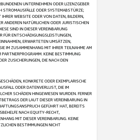
VERBUNDENEN UNTERNEHMEN ODER LIZENZGEBER
ICH STROMAUSFÄLLE ODER SYSTEMABSTÜRZE;
IHRER WEBSITE ODER VON DATEN, BILDERN,
ER ANDEREN NATÜRLICHEN ODER JURISTISCHEN
ESE SIND IN DIESER VEREINBARUNG
R FÜR ENTSCHÄDIGUNGSLEISTUNGEN,
EINNAHMEN, ERWARTETEN UMSÄTZEN,
SIE IM ZUSAMMENHANG MIT IHRER TEILNAHME AM
M PARTNERPROGRAMM. KEINE BESTIMMUNG
DER ZUSICHERUNGEN, DIE NACH DEN
GESCHÄDEN, KONKRETE ODER EXEMPLARISCHE
SFALL ODER DATENVERLUST, DIE IM
OLCHER SCHÄDEN HINGEWIESEN WURDEN. FERNER
BETRAGS DER LAUT DIESER VEREINBARUNG IN
HAFTUNGSANSPRUCH GEFÜHRT HAT, BEREITS
SBEHELFE NACH EQUITY-RECHT,
NHANG MIT DIESER VEREINBARUNG. KEINE
TZLICHEN BESTIMMUNGEN NICHT