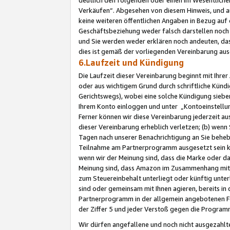
Verkäufen“. Abgesehen von diesem Hinweis, und a
keine weiteren öffentlichen Angaben in Bezug au
Geschäftsbeziehung weder falsch darstellen noch a
und Sie werden weder erklären noch andeuten, dass
dies ist gemäß der vorliegenden Vereinbarung ausd
6.Laufzeit und Kündigung
Die Laufzeit dieser Vereinbarung beginnt mit Ihre
oder aus wichtigem Grund durch schriftliche Kündi
Gerichtswegs), wobei eine solche Kündigung siebe
Ihrem Konto einloggen und unter „Kontoeinstellu
Ferner können wir diese Vereinbarung jederzeit aus
dieser Vereinbarung erheblich verletzen; (b) wenn
Tagen nach unserer Benachrichtigung an Sie behe
Teilnahme am Partnerprogramm ausgesetzt sein kö
wenn wir der Meinung sind, dass die Marke oder 
Meinung sind, dass Amazon im Zusammenhang mit d
zum Steuereinbehalt unterliegt oder künftig unter
sind oder gemeinsam mit Ihnen agieren, bereits in
Partnerprogramm in der allgemein angebotenen Fo
der Ziffer 5 und jeder Verstoß gegen die Programm
Wir dürfen angefallene und noch nicht ausgezahlt