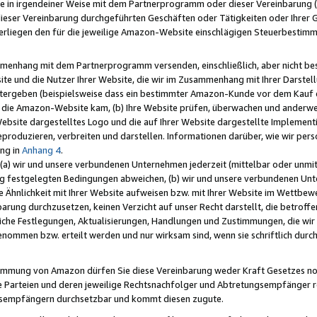
e in irgendeiner Weise mit dem Partnerprogramm oder dieser Vereinbarung (ei
ieser Vereinbarung durchgeführten Geschäften oder Tätigkeiten oder Ihrer 
liegen den für die jeweilige Amazon-Website einschlägigen Steuerbestim
mmenhang mit dem Partnerprogramm versenden, einschließlich, aber nicht be
site und die Nutzer Ihrer Website, die wir im Zusammenhang mit Ihrer Darst
itergeben (beispielsweise dass ein bestimmter Amazon-Kunde vor dem Kauf
uf die Amazon-Website kam, (b) Ihre Website prüfen, überwachen und anderwei
r Website dargestelltes Logo und die auf Ihrer Website dargestellte Impleme
reproduzieren, verbreiten und darstellen. Informationen darüber, wie wir per
ng in
Anhang 4
.
 (a) wir und unsere verbundenen Unternehmen jederzeit (mittelbar oder unmit
ng festgelegten Bedingungen abweichen, (b) wir und unsere verbundenen Unte
 Ähnlichkeit mit Ihrer Website aufweisen bzw. mit Ihrer Website im Wettbewer
barung durchzusetzen, keinen Verzicht auf unser Recht darstellt, die betrof
liche Festlegungen, Aktualisierungen, Handlungen und Zustimmungen, die wi
enommen bzw. erteilt werden und nur wirksam sind, wenn sie schriftlich dur
stimmung von Amazon dürfen Sie diese Vereinbarung weder Kraft Gesetzes no
die Parteien und deren jeweilige Rechtsnachfolger und Abtretungsempfänger 
ngsempfängern durchsetzbar und kommt diesen zugute.