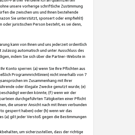
ohne unsere vorherige schriftliche Zustimmung
ürfen die zwischen uns und Ihnen bestehende
mazon Sie unterstützt, sponsert oder empfiehlt)
oder juristischen Person besteht, es sei denn,
arung kann von Ihnen und uns jederzeit ordentlich
t zulässig automatisch und unter Ausschluss des
gen, indem Sie sich über die Partner-Website in
hr Konto sperren: (a) wenn Sie Ihre Pflichten aus
eßlich Programmrichtlinien) nicht innerhalb von 7
ngsansprüchen im Zusammenhang mit Ihrer
ührende oder illegale Zwecke genutzt wurde; (e)
eschädigt werden könnte; (f) wenn wir der
rteien durchgeführten Tätigkeiten einer Pflicht
nen, die unserer Ansicht nach mit Ihnen verbunden
nto gesperrt haben) oder (h) wenn wir das
 (a) gilt jeder Verstoß gegen die Bestimmungen
ehalten, um sicherzustellen, dass der richtige