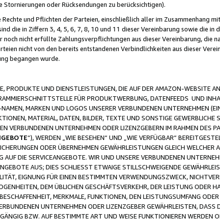
ge Stornierungen oder Rücksendungen zu berücksichtigen).
 Rechte und Pflichten der Parteien, einschließlich aller im Zusammenhang m
 die in Ziffern 3, 4, 5, 6, 7, 8, 10 und 11 dieser Vereinbarung sowie die in
er noch nicht erfüllte Zahlungsverpflichtungen aus dieser Vereinbarung, die
arteien nicht von den bereits entstandenen Verbindlichkeiten aus dieser Ver
gung begangen wurde.
 PRODUKTE UND DIENSTLEISTUNGEN, DIE AUF DER AMAZON-WEBSITE AN
GRAMMIERSCHNITTSTELLE FÜR PRODUKTWERBUNG, DATENFEEDS UND INH
-NAMEN, MARKEN UND LOGOS UNSERER VERBUNDENEN UNTERNEHMEN (EIN
IONEN, MATERIAL, DATEN, BILDER, TEXTE UND SONSTIGE GEWERBLICHE 
EREN VERBUNDENEN UNTERNEHMEN ODER LIZENZGEBERN IM RAHMEN DES 
NGEBOTE
“), WERDEN „WIE BESEHEN“ UND „WIE VERFÜGBAR“ BEREITGEST
CHERUNGEN ODER ÜBERNEHMEN GEWÄHRLEISTUNGEN GLEICH WELCHER AR
ZUG AUF DIE SERVICEANGEBOTE. WIR UND UNSERE VERBUNDENEN UNTERNEH
ANGEBOTE AUS; DIES SCHLIESST ETWAIGE STILLSCHWEIGENDE GEWÄHRLE
LITÄT, EIGNUNG FÜR EINEN BESTIMMTEN VERWENDUNGSZWECK, NICHTVER
OGENHEITEN, DEM ÜBLICHEN GESCHÄFTSVERKEHR, DER LEISTUNG ODER H
 BESCHAFFENHEIT, MERKMALE, FUNKTIONEN, DEN LEISTUNGSUMFANG ODER
VERBUNDENEN UNTERNEHMEN ODER LIZENZGEBER GEWÄHRLEISTEN, DASS D
HGÄNGIG BZW. AUF BESTIMMTE ART UND WEISE FUNKTIONIEREN WERDEN 