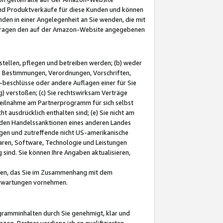
und Produktverkäufe für diese Kunden und können
nden in einer Angelegenheit an Sie wenden, die mit
e-Fragen den auf der Amazon-Website angegebenen
stellen, pflegen und betreiben werden; (b) weder
e Bestimmungen, Verordnungen, Vorschriften,
-beschlüsse oder andere Auflagen einer für Sie
 verstoßen; (c) Sie rechtswirksam Verträge
r Teilnahme am Partnerprogramm für sich selbst
t ausdrücklich enthalten sind; (e) Sie nicht am
den Handelssanktionen eines anderen Landes
gen und zutreffende nicht US-amerikanische
ren, Software, Technologie und Leistungen
sind. Sie können Ihre Angaben aktualisieren,
men, das Sie im Zusammenhang mit dem
 Erwartungen vornehmen.
ogramminhalten durch Sie genehmigt, klar und
zon-Partner verdiene ich an qualifizierten