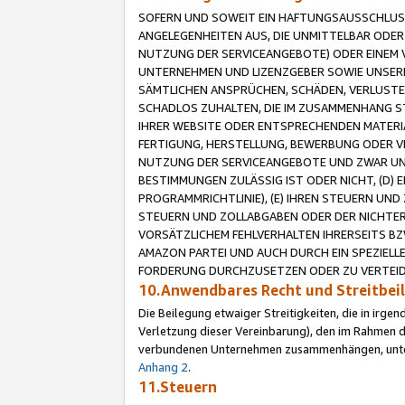
SOFERN UND SOWEIT EIN HAFTUNGSAUSSCHLUSS
ANGELEGENHEITEN AUS, DIE UNMITTELBAR ODER 
NUTZUNG DER SERVICEANGEBOTE) ODER EINEM V
UNTERNEHMEN UND LIZENZGEBER SOWIE UNSERE 
SÄMTLICHEN ANSPRÜCHEN, SCHÄDEN, VERLUSTE
SCHADLOS ZUHALTEN, DIE IM ZUSAMMENHANG STE
IHRER WEBSITE ODER ENTSPRECHENDEN MATERIA
FERTIGUNG, HERSTELLUNG, BEWERBUNG ODER VE
NUTZUNG DER SERVICEANGEBOTE UND ZWAR UN
BESTIMMUNGEN ZULÄSSIG IST ODER NICHT, (D) 
PROGRAMMRICHTLINIE), (E) IHREN STEUERN UN
STEUERN UND ZOLLABGABEN ODER DER NICHTER
VORSÄTZLICHEM FEHLVERHALTEN IHRERSEITS BZ
AMAZON PARTEI UND AUCH DURCH EIN SPEZIELL
FORDERUNG DURCHZUSETZEN ODER ZU VERTEIDI
10.Anwendbares Recht und Streitbe
Die Beilegung etwaiger Streitigkeiten, die in irg
Verletzung dieser Vereinbarung), den im Rahmen d
verbundenen Unternehmen zusammenhängen, unterl
Anhang 2
.
11.Steuern