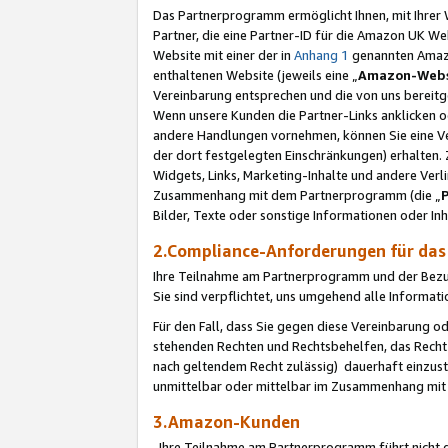
Das Partnerprogramm ermöglicht Ihnen, mit Ihrer W
Partner, die eine Partner-ID für die Amazon UK W
Website mit einer der in
Anhang 1
genannten Amazon
enthaltenen Website (jeweils eine „
Amazon-Webs
Vereinbarung entsprechen und die von uns bereitg
Wenn unsere Kunden die Partner-Links anklicken 
andere Handlungen vornehmen, können Sie eine Ver
der dort festgelegten Einschränkungen) erhalten. 
Widgets, Links, Marketing-Inhalte und andere Ver
Zusammenhang mit dem Partnerprogramm (die „
Bilder, Texte oder sonstige Informationen oder In
2.Compliance-Anforderungen für d
Ihre Teilnahme am Partnerprogramm und der Bezug 
Sie sind verpflichtet, uns umgehend alle Informat
Für den Fall, dass Sie gegen diese Vereinbarung 
stehenden Rechten und Rechtsbehelfen, das Recht
nach geltendem Recht zulässig) dauerhaft einzus
unmittelbar oder mittelbar im Zusammenhang mit
3.Amazon-Kunden
Ihre Teilnahme am Partnerprogramm führt nicht d