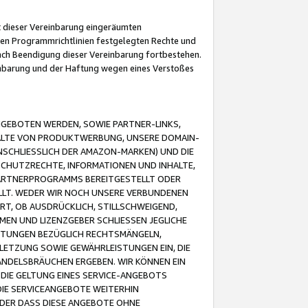
it dieser Vereinbarung eingeräumten
 den Programmrichtlinien festgelegten Rechte und
 nach Beendigung dieser Vereinbarung fortbestehen.
einbarung und der Haftung wegen eines Verstoßes
GEBOTEN WERDEN, SOWIE PARTNER-LINKS,
ALTE VON PRODUKTWERBUNG, UNSERE DOMAIN-
SCHLIESSLICH DER AMAZON-MARKEN) UND DIE
SCHUTZRECHTE, INFORMATIONEN UND INHALTE,
PARTNERPROGRAMMS BEREITGESTELLT ODER
ELLT. WEDER WIR NOCH UNSERE VERBUNDENEN
T, OB AUSDRÜCKLICH, STILLSCHWEIGEND,
MEN UND LIZENZGEBER SCHLIESSEN JEGLICHE
ISTUNGEN BEZÜGLICH RECHTSMÄNGELN,
LETZUNG SOWIE GEWÄHRLEISTUNGEN EIN, DIE
ANDELSBRÄUCHEN ERGEBEN. WIR KÖNNEN EIN
 DIE GELTUNG EINES SERVICE-ANGEBOTS
IE SERVICEANGEBOTE WEITERHIN
ODER DASS DIESE ANGEBOTE OHNE