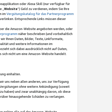
eapplikation oder Alexa Skill (nur verfügbar für
e „
Website
“) Geld zu verdienen, indem Sie Ihre
en im
Vergütungskatalog für das Partnerprogramm
t) verlinken. Entsprechende Links müssen dieser
e über die Amazon-Website angeboten werden, oder
nerprogramm
näher beschrieben (und vorbehaltlich
ir Ihnen Daten, Bilder, Texte, Linkformate,
alität und weitere Informationen im
zieht sich dabei ausdrücklich nicht auf Daten,
es sich nicht um eine Amazon-Website handelt.
rung einhalten.
ir uns neben allen anderen, uns zur Verfügung
n Vergütungen ohne weitere Ankündigung (soweit
 zu haben) und zwar unabhängig davon, ob diese
darüber hinausgehende Schäden zu verlangen.
on gelten alle auf der Amazon-Website