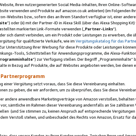
ebsite, Ihren nutzergenerierten Social Media-Inhalten, Ihren Online-Softwar
ebsite verwenden und Produkte auf amazon.co.uk anbieten) (im Folgenden Ihr
-Websites bzw., sofern dies an Ihrem Standort verfügbar ist, einer ander
ite
“) oder (ii) mit der Partner-ID in Alexa Skill (über das Alexa Shopping Ki
estellten markierten Link-Formate verwenden („
Partner-Links
“).
oder sich damit verbinden, um ein Produkt oder Leistungen zu erwerben, di
gütung für qualifizierte Verkäufe, wie im
Vergütungskatalog für das Part
Zur Unterstützung Ihrer Werbung für diese Produkte oder Leistungen können w
linkungs-Tools, Schnittstellen für Anwendungsprogramme, die Alexa-Funktion
Programminhalte
“) zur Verfügung stellen. Der Begriff „Programminhalte“ be
halte in Bezug auf Produkte, die auf Websites angeboten werden, bei denen 
as Partnerprogramm
einer Vergütung setzt voraus, dass Sie diese Vereinbarung einhalten.
ionen zu geben, die wir anfordern, um zu überprüfen, dass Sie diese Vereinba
oder andere anwendbare Marketingverträge von Amazon verstoßen, behalten w
 vor, sämtliche im Rahmen dieser Vereinbarung andernfalls an Sie zahlbare
tellen (und Sie stimmen zu, keinen Anspruch auf entsprechende Vergütungen
 dem Verstoß stehen, und unbeschadet des Rechts von Amazon, Ersatz für 
azu, dass unsere Kunden zu Ihren Kunden werden. Zwischen Ihnen und Amaz