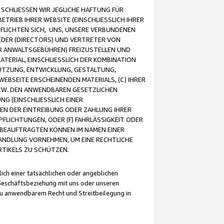
CHLIESSEN WIR JEGLICHE HAFTUNG FÜR
TRIEB IHRER WEBSITE (EINSCHLIESSLICH IHRER
FLICHTEN SICH, UNS, UNSERE VERBUNDENEN
EDER (DIRECTORS) UND VERTRETER VON
R ANWALTSGEBÜHREN) FREIZUSTELLEN UND
ATERIAL, EINSCHLIESSLICH DER KOMBINATION
NUTZUNG, ENTWICKLUNG, GESTALTUNG,
EBSEITE ERSCHEINENDEN MATERIALS, (C) IHRER
ZW. DEN ANWENDBAREN GESETZLICHEN
NG (EINSCHLIESSLICH EINER
BEN DER EINTREIBUNG ODER ZAHLUNG IHRER
LICHTUNGEN, ODER (F) FAHRLÄSSIGKEIT ODER
 BEAUFTRAGTEN KÖNNEN IM NAMEN EINER
HANDLUNG VORNEHMEN, UM EINE RECHTLICHE
TIKELS ZU SCHÜTZEN.
ich einer tatsächlichen oder angeblichen
Geschäftsbeziehung mit uns oder unseren
u anwendbarem Recht und Streitbeilegung in