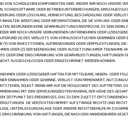
FREI VON SCHÄDLICHEN KOMPONENTEN SIND. WEDER WIR NOCH UNSERE 
VIREN, SCHADSOFTWARE ODER BETRIEBSUNTERBRECHUNGEN, EINSCHLIESSL
ÄNDERUNG ODER LÖSCHUNG, VERNICHTUNG, BESCHÄDIGUNG ODER VERLUST 
INHALTEN. BERATUNG ODER INFORMATIONEN, DIE SIE VON UNS ODER EIN
LTEN, BEGRÜNDEN KEINE GEWÄHRLEISTUNGSANSPRÜCHE, ES SEIN DENN, DI
WEDER WIR NOCH UNSERE VERBUNDENEN UNTERNEHMEN ODER LIZENZGEBE
FGRUND (X) DES VERLUSTS VON VORAUSSICHTLICHEN GEWINNEN ODER 
 (Y) VON INVESTITIONEN, AUFWENDUNGEN ODER VERPFLICHTUNGEN, DIE 
EN ODER (Z) DER BEENDIGUNG ODER AUSSETZUNG IHRER TEILNAHME A
LUSS ODER EINE EINSCHRÄNKUNG VON GEWÄHRLEISTUNGEN, HAFTUNGEN O
NICHT AUSGESCHLOSSEN ODER EINGESCHRÄNKT WERDEN KÖNNEN.
EHMEN ODER LIZENZGEBER HAFTEN FÜR MITTELBARE, NEBEN- ODER FOL
R EINNAHMEN ODER GEWINNE, VERLUST VON FIRMENWERT, NUTZUNGSAU
TSTEHEN, SELBST WENN WIR AUF DIE MÖGLICHKEIT DES AUFTRETENS S
MENHANG MIT DEN SERVICEANGEBOTEN MAXIMAL DER HÖHE DES GESAMT
M ZEITPUNKT DES EREIGNISSES, DAS ZU DEM ZULETZT ENTSTANDENEN 
ERGÜTUNGEN. SIE VERZICHTEN HIERMIT AUF ETWAIGE RECHTE UND RECHT
KLAGE, UNTERLASSUNGSKLAGE ODER ANDERE RECHTSBEHELFE IM ZUSAMME
NE EINSCHRÄNKUNG VON HAFTUNGEN, DIE NACH DEN ANWENDBAREN GESE