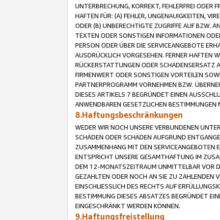
UNTERBRECHUNG, KORREKT, FEHLERFREI ODER 
HAFTEN FÜR: (A) FEHLER, UNGENAUIGKEITEN, 
ODER (B) UNBERECHTIGTE ZUGRIFFE AUF BZW. 
TEXTEN ODER SONSTIGEN INFORMATIONEN ODER 
PERSON ODER ÜBER DIE SERVICEANGEBOTE ERHA
AUSDRÜCKLICH VORGESEHEN. FERNER HAFTEN 
RÜCKERSTATTUNGEN ODER SCHADENSERSATZ AU
FIRMENWERT ODER SONSTIGEN VORTEILEN SOWIE
PARTNERPROGRAMM VORNEHMEN BZW. ÜBERNEHM
DIESES ARTIKELS 7 BEGRÜNDET EINEN AUSSCH
ANWENDBAREN GESETZLICHEN BESTIMMUNGEN 
8.Haftungsbeschränkungen
WEDER WIR NOCH UNSERE VERBUNDENEN UNTERN
SCHÄDEN ODER SCHÄDEN AUFGRUND ENTGANGENE
ZUSAMMENHANG MIT DEN SERVICEANGEBOTEN EN
ENTSPRICHT UNSERE GESAMTHAFTUNG IM ZUSAM
DEM 12-MONATSZEITRAUM UNMITTELBAR VOR DE
GEZAHLTEN ODER NOCH AN SIE ZU ZAHLENDEN V
EINSCHLIESSLICH DES RECHTS AUF ERFÜLLUNGS
BESTIMMUNG DIESES ABSATZES BEGRÜNDET EI
EINGESCHRÄNKT WERDEN KÖNNEN.
9.Haftungsfreistellung