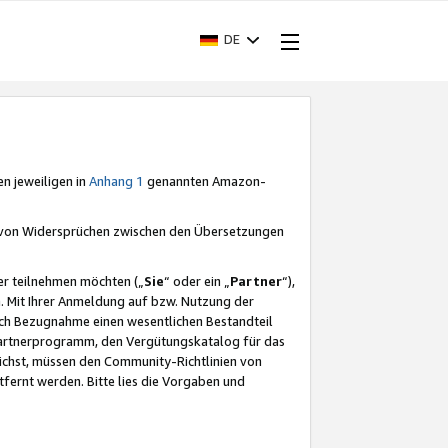
DE
en jeweiligen in
Anhang 1
genannten Amazon-
e von Widersprüchen zwischen den Übersetzungen
er teilnehmen möchten („
Sie
“ oder ein „
Partner
“),
. Mit Ihrer Anmeldung auf bzw. Nutzung der
durch Bezugnahme einen wesentlichen Bestandteil
 Partnerprogramm, den Vergütungskatalog für das
ichst, müssen den Community-Richtlinien von
fernt werden. Bitte lies die Vorgaben und