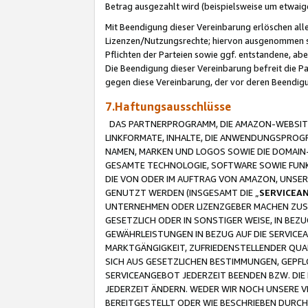
Betrag ausgezahlt wird (beispielsweise um etwai
Mit Beendigung dieser Vereinbarung erlöschen alle
Lizenzen/Nutzungsrechte; hiervon ausgenommen sind
Pflichten der Parteien sowie ggf. entstandene, ab
Die Beendigung dieser Vereinbarung befreit die P
gegen diese Vereinbarung, der vor deren Beendi
7.Haftungsausschlüsse
DAS PARTNERPROGRAMM, DIE AMAZON-WEBSITE,
LINKFORMATE, INHALTE, DIE ANWENDUNGSPRO
NAMEN, MARKEN UND LOGOS SOWIE DIE DOMAIN
GESAMTE TECHNOLOGIE, SOFTWARE SOWIE FUNKT
DIE VON ODER IM AUFTRAG VON AMAZON, UNS
GENUTZT WERDEN (INSGESAMT DIE „
SERVICEA
UNTERNEHMEN ODER LIZENZGEBER MACHEN ZUSI
GESETZLICH ODER IN SONSTIGER WEISE, IN BE
GEWÄHRLEISTUNGEN IN BEZUG AUF DIE SERVICE
MARKTGÄNGIGKEIT, ZUFRIEDENSTELLENDER QUA
SICH AUS GESETZLICHEN BESTIMMUNGEN, GEPFL
SERVICEANGEBOT JEDERZEIT BEENDEN BZW. DIE
JEDERZEIT ÄNDERN. WEDER WIR NOCH UNSERE 
BEREITGESTELLT ODER WIE BESCHRIEBEN DURC