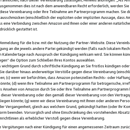
usgenommen dies ist nach dem anwendbaren Recht erforderlich, werden Sie 
f diese Vereinbarung oder Ihre Teilnahme am Partnerprogramm machen. Sie d
usschmücken (einschließlich der expliziten oder impliziten Aussage, dass A
 eine Verbindung zwischen Amazon und Ihnen oder einer anderen natürlichen 
rücklich gestattet ist.
r Anmeldung für die bzw. mit der Nutzung der Partner-Website. Diese Vereinb
gung an die jeweils andere Partei gekündigt werden (falls nach lokalem Rech
n Kalendertage nach Ausspruch der Kündigung wirksam wird. Sie können kündi
ngen“ die Option zum Schließen Ihres Kontos auswählen.
 wichtigem Grund durch schriftliche Kündigung an Sie fristlos kündigen oder I
 Sie darüber hinaus anderweitige Verstöße gegen diese Vereinbarung (einschli
ben; (c) wenn wir befürchten, dass Amazon potenziellen Rechts- oder Haftu
nnte; (d) wenn Ihre Teilnahme am Partnerprogramm für betrügerische, irref
das Ansehen von Amazon durch Sie oder Ihre Teilnahme am Partnerprogramm b
ieser Vereinbarung oder den gemäß dieser Vereinbarung von den Vertragspa
liegen könnte; (g) wenn wir diese Vereinbarung mit Ihnen oder anderen Perso
 der Vergangenheit, gleich aus welchem Grund, gekündigt hatten (oder Ihr Ko
rm beenden. Vorsorglich und ohne Einschränkung des vorstehenden Absatzes
richtlinien als erheblicher Verstoß gegen diese Vereinbarung.
e Vergütungen nach einer Kündigung für einen angemessenen Zeitraum zurückb