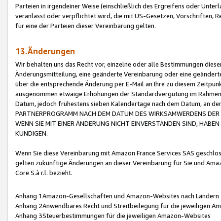
Parteien in irgendeiner Weise (einschließlich des Ergreifens oder Unt
veranlasst oder verpflichtet wird, die mit US-Gesetzen, Vorschriften,
für eine der Parteien dieser Vereinbarung gelten.
13.Änderungen
Wir behalten uns das Recht vor, einzelne oder alle Bestimmungen diese
Änderungsmitteilung, eine geänderte Vereinbarung oder eine geänderte 
über die entsprechende Änderung per E-Mail an Ihre zu diesem Zeitpun
ausgenommen etwaige Erhöhungen der Standardvergütung im Rahmen
Datum, jedoch frühestens sieben Kalendertage nach dem Datum, an de
PARTNERPROGRAMM NACH DEM DATUM DES WIRKSAMWERDENS DER Ä
WENN SIE MIT EINER ÄNDERUNG NICHT EINVERSTANDEN SIND, HABEN S
KÜNDIGEN.
Wenn Sie diese Vereinbarung mit Amazon France Services SAS geschlo
gelten zukünftige Änderungen an dieser Vereinbarung für Sie und Ama
Core S.à r.l. bezieht.
Anhang 1Amazon-Gesellschaften und Amazon-Websites nach Ländern
Anhang 2Anwendbares Recht und Streitbeilegung für die jeweiligen 
Anhang 3Steuerbestimmungen für die jeweiligen Amazon-Websites