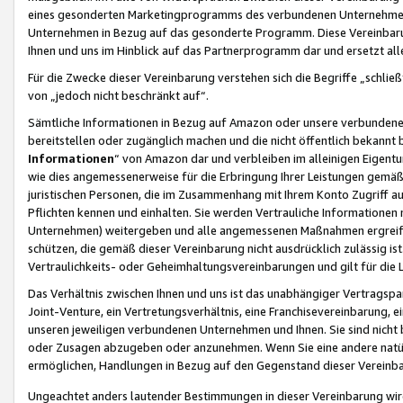
eines gesonderten Marketingprogramms des verbundenen Unternehmens
Unternehmen in Bezug auf das gesonderte Programm. Diese Vereinbarung
Ihnen und uns im Hinblick auf das Partnerprogramm dar und ersetzt al
Für die Zwecke dieser Vereinbarung verstehen sich die Begriffe „schließ
von „jedoch nicht beschränkt auf“.
Sämtliche Informationen in Bezug auf Amazon oder unsere verbunde
bereitstellen oder zugänglich machen und die nicht öffentlich bekannt bz
Informationen
“ von Amazon dar und verbleiben im alleinigen Eigent
wie dies angemessenerweise für die Erbringung Ihrer Leistungen gemäß d
juristischen Personen, die im Zusammenhang mit Ihrem Konto Zugriff au
Pflichten kennen und einhalten. Sie werden Vertrauliche Informationen 
Unternehmen) weitergeben und alle angemessenen Maßnahmen ergreifen
schützen, die gemäß dieser Vereinbarung nicht ausdrücklich zulässig is
Vertraulichkeits- oder Geheimhaltungsvereinbarungen und gilt für die
Das Verhältnis zwischen Ihnen und uns ist das unabhängiger Vertragspa
Joint-Venture, ein Vertretungsverhältnis, eine Franchisevereinbarung, 
unseren jeweiligen verbundenen Unternehmen und Ihnen. Sie sind ni
oder Zusagen abzugeben oder anzunehmen. Wenn Sie eine andere natürli
ermöglichen, Handlungen in Bezug auf den Gegenstand dieser Vereinbar
Ungeachtet anders lautender Bestimmungen in dieser Vereinbarung wird