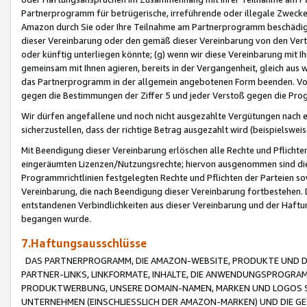
Partnerprogramm für betrügerische, irreführende oder illegale Zwecke
Amazon durch Sie oder Ihre Teilnahme am Partnerprogramm beschädig
dieser Vereinbarung oder den gemäß dieser Vereinbarung von den Vertr
oder künftig unterliegen könnte; (g) wenn wir diese Vereinbarung mit I
gemeinsam mit Ihnen agieren, bereits in der Vergangenheit, gleich aus
das Partnerprogramm in der allgemein angebotenen Form beenden. Vors
gegen die Bestimmungen der Ziffer 5 und jeder Verstoß gegen die Prog
Wir dürfen angefallene und noch nicht ausgezahlte Vergütungen nach 
sicherzustellen, dass der richtige Betrag ausgezahlt wird (beispielsw
Mit Beendigung dieser Vereinbarung erlöschen alle Rechte und Pflichte
eingeräumten Lizenzen/Nutzungsrechte; hiervon ausgenommen sind die in 
Programmrichtlinien festgelegten Rechte und Pflichten der Parteien sow
Vereinbarung, die nach Beendigung dieser Vereinbarung fortbestehen. D
entstandenen Verbindlichkeiten aus dieser Vereinbarung und der Haft
begangen wurde.
7.Haftungsausschlüsse
DAS PARTNERPROGRAMM, DIE AMAZON-WEBSITE, PRODUKTE UND DI
PARTNER-LINKS, LINKFORMATE, INHALTE, DIE ANWENDUNGSPROGR
PRODUKTWERBUNG, UNSERE DOMAIN-NAMEN, MARKEN UND LOGOS S
UNTERNEHMEN (EINSCHLIESSLICH DER AMAZON-MARKEN) UND DIE GE