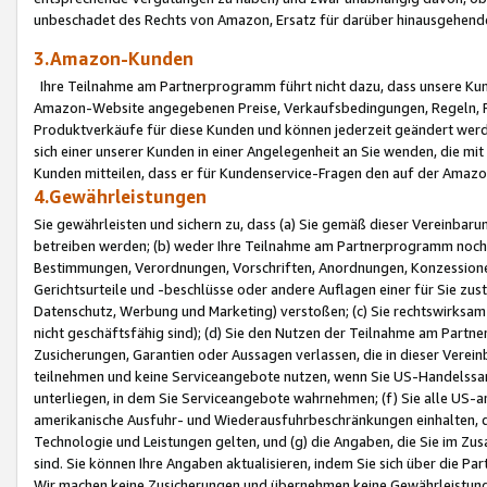
unbeschadet des Rechts von Amazon, Ersatz für darüber hinausgehen
3.Amazon-Kunden
Ihre Teilnahme am Partnerprogramm führt nicht dazu, dass unsere Kun
Amazon-Website angegebenen Preise, Verkaufsbedingungen, Regeln, Ri
Produktverkäufe für diese Kunden und können jederzeit geändert werde
sich einer unserer Kunden in einer Angelegenheit an Sie wenden, die 
Kunden mitteilen, dass er für Kundenservice-Fragen den auf der Ama
4.Gewährleistungen
Sie gewährleisten und sichern zu, dass (a) Sie gemäß dieser Vereinba
betreiben werden; (b) weder Ihre Teilnahme am Partnerprogramm noch d
Bestimmungen, Verordnungen, Vorschriften, Anordnungen, Konzessionen,
Gerichtsurteile und -beschlüsse oder andere Auflagen einer für Sie zu
Datenschutz, Werbung und Marketing) verstoßen; (c) Sie rechtswirksam 
nicht geschäftsfähig sind); (d) Sie den Nutzen der Teilnahme am Partne
Zusicherungen, Garantien oder Aussagen verlassen, die in dieser Verein
teilnehmen und keine Serviceangebote nutzen, wenn Sie US-Handelssa
unterliegen, in dem Sie Serviceangebote wahrnehmen; (f) Sie alle US
amerikanische Ausfuhr- und Wiederausfuhrbeschränkungen einhalten, 
Technologie und Leistungen gelten, und (g) die Angaben, die Sie im 
sind. Sie können Ihre Angaben aktualisieren, indem Sie sich über die 
Wir machen keine Zusicherungen und übernehmen keine Gewährleistun