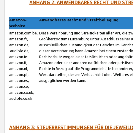
ANHANG 2: ANWENDBARES RECHT UND STRE
Amazon-
Anwendbares Recht und Streitbeilegung
Website
amazon.com.be,
Diese Vereinbarung und Streitigkeiten aller Art, die 
amazon.fr,
Großherzogtums Luxemburg unter Ausschluss seiner Kol
amazon.de,
ausschließlichen Zuständigkeit der Gerichte im Geri
audible.de,
dieser Vereinbarung kann Amazon bei einem zuständig
amazon.ie
Rechtsschutz wegen einer tatsächlichen oder angebli
amazon.it,
Amazon oder einer anderen natürlichen oder juristisc
amazon.nl,
Rechte in Bezug auf die Programminhalte besonderer,
amazon.pl,
Wert darstellen, dessen Verlust nicht ohne Weiteres e
amazon.es,
ausgeglichen werden kann.
amazon.se,
amazon.co.uk,
audible.co.uk
ANHANG 3: STEUERBESTIMMUNGEN FÜR DIE JEWEIL