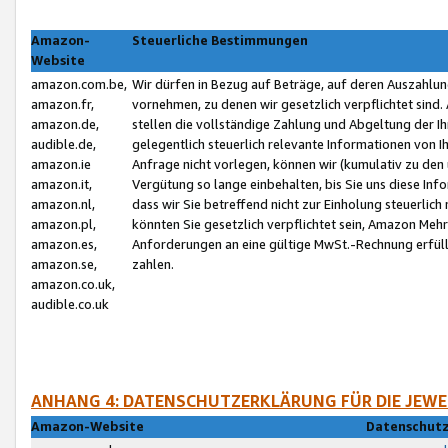
Amazon-
Steuerliche Bestimmungen
Website
amazon.com.be,
Wir dürfen in Bezug auf Beträge, auf deren Auszahlun
amazon.fr,
vornehmen, zu denen wir gesetzlich verpflichtet sind
amazon.de,
stellen die vollständige Zahlung und Abgeltung der 
audible.de,
gelegentlich steuerlich relevante Informationen von I
amazon.ie
Anfrage nicht vorlegen, können wir (kumulativ zu de
amazon.it,
Vergütung so lange einbehalten, bis Sie uns diese Inf
amazon.nl,
dass wir Sie betreffend nicht zur Einholung steuerlich 
amazon.pl,
könnten Sie gesetzlich verpflichtet sein, Amazon Meh
amazon.es,
Anforderungen an eine gültige MwSt.-Rechnung erfüllt
amazon.se,
zahlen.
amazon.co.uk,
audible.co.uk
ANHANG 4: DATENSCHUTZERKLÄRUNG FÜR DIE JEWE
Amazon-Website
Datenschutz