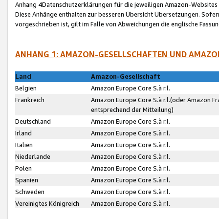
Anhang 4Datenschutzerklärungen für die jeweiligen Amazon-Websites
Diese Anhänge enthalten zur besseren Übersicht Übersetzungen. Sofe
vorgeschrieben ist, gilt im Falle von Abweichungen die englische Fass
ANHANG 1: AMAZON-GESELLSCHAFTEN UND AMAZO
Land
Amazon-Gesellschaft
Belgien
Amazon Europe Core S.à r.l.
Frankreich
Amazon Europe Core S.à r.l.(oder Amazon Fr
entsprechend der Mitteilung)
Deutschland
Amazon Europe Core S.à r.l.
Irland
Amazon Europe Core S.à r.l.
Italien
Amazon Europe Core S.à r.l.
Niederlande
Amazon Europe Core S.à r.l.
Polen
Amazon Europe Core S.à r.l.
Spanien
Amazon Europe Core S.à r.l.
Schweden
Amazon Europe Core S.à r.l.
Vereinigtes Königreich
Amazon Europe Core S.à r.l.