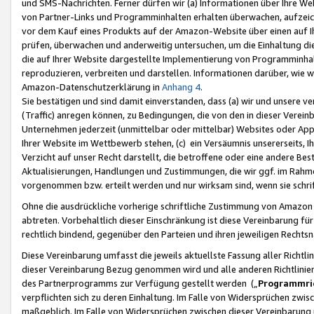
und SMS-Nachrichten. Ferner dürfen wir (a) Informationen über Ihre We
von Partner-Links und Programminhalten erhalten überwachen, aufzei
vor dem Kauf eines Produkts auf der Amazon-Website über einen auf Ih
prüfen, überwachen und anderweitig untersuchen, um die Einhaltung dies
die auf Ihrer Website dargestellte Implementierung von Programminhalt
reproduzieren, verbreiten und darstellen. Informationen darüber, wie w
Amazon-Datenschutzerklärung in
Anhang 4
.
Sie bestätigen und sind damit einverstanden, dass (a) wir und unsere 
(Traffic) anregen können, zu Bedingungen, die von den in dieser Vere
Unternehmen jederzeit (unmittelbar oder mittelbar) Websites oder Appl
Ihrer Website im Wettbewerb stehen, (c) ein Versäumnis unsererseits, I
Verzicht auf unser Recht darstellt, die betroffene oder eine andere B
Aktualisierungen, Handlungen und Zustimmungen, die wir ggf. im Rahme
vorgenommen bzw. erteilt werden und nur wirksam sind, wenn sie schri
Ohne die ausdrückliche vorherige schriftliche Zustimmung von Amazon
abtreten. Vorbehaltlich dieser Einschränkung ist diese Vereinbarung f
rechtlich bindend, gegenüber den Parteien und ihren jeweiligen Rech
Diese Vereinbarung umfasst die jeweils aktuellste Fassung aller Richtli
dieser Vereinbarung Bezug genommen wird und alle anderen Richtlinie
des Partnerprogramms zur Verfügung gestellt werden („
Programmric
verpflichten sich zu deren Einhaltung. Im Falle von Widersprüchen zwi
maßgeblich. Im Falle von Widersprüchen zwischen dieser Vereinbarun