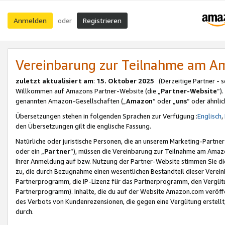
Anmelden
Registrieren
oder
Vereinbarung zur Teilnahme am 
zuletzt aktualisiert am
:
15. Oktober 2025
(Derzeitige Partner - 
Willkommen auf Amazons Partner-Website (die „
Partner-Website
“)
genannten Amazon-Gesellschaften („
Amazon
“ oder „
uns
“ oder ähnli
Übersetzungen stehen in folgenden Sprachen zur Verfügung :
Englisch
,
den Übersetzungen gilt die englische Fassung.
Natürliche oder juristische Personen, die an unserem Marketing-Partn
oder ein „
Partner
“), müssen die Vereinbarung zur Teilnahme am Ama
Ihrer Anmeldung auf bzw. Nutzung der Partner-Website stimmen Sie die
zu, die durch Bezugnahme einen wesentlichen Bestandteil dieser Verei
Partnerprogramm, die IP-Lizenz für das Partnerprogramm, den Vergütu
Partnerprogramm). Inhalte, die du auf der Website Amazon.com veröffe
des Verbots von Kundenrezensionen, die gegen eine Vergütung erstellt, 
durch.