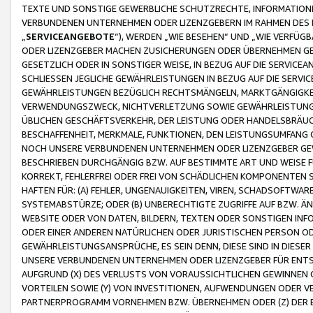
TEXTE UND SONSTIGE GEWERBLICHE SCHUTZRECHTE, INFORMATIONE
VERBUNDENEN UNTERNEHMEN ODER LIZENZGEBERN IM RAHMEN DES
„
SERVICEANGEBOTE
“), WERDEN „WIE BESEHEN“ UND „WIE VERFÜ
ODER LIZENZGEBER MACHEN ZUSICHERUNGEN ODER ÜBERNEHMEN GEW
GESETZLICH ODER IN SONSTIGER WEISE, IN BEZUG AUF DIE SERVI
SCHLIESSEN JEGLICHE GEWÄHRLEISTUNGEN IN BEZUG AUF DIE SERVI
GEWÄHRLEISTUNGEN BEZÜGLICH RECHTSMÄNGELN, MARKTGÄNGIGKEIT
VERWENDUNGSZWECK, NICHTVERLETZUNG SOWIE GEWÄHRLEISTUNGEN 
ÜBLICHEN GESCHÄFTSVERKEHR, DER LEISTUNG ODER HANDELSBRÄUCH
BESCHAFFENHEIT, MERKMALE, FUNKTIONEN, DEN LEISTUNGSUMFANG 
NOCH UNSERE VERBUNDENEN UNTERNEHMEN ODER LIZENZGEBER GEWÄ
BESCHRIEBEN DURCHGÄNGIG BZW. AUF BESTIMMTE ART UND WEISE
KORREKT, FEHLERFREI ODER FREI VON SCHÄDLICHEN KOMPONENTEN
HAFTEN FÜR: (A) FEHLER, UNGENAUIGKEITEN, VIREN, SCHADSOFTW
SYSTEMABSTÜRZE; ODER (B) UNBERECHTIGTE ZUGRIFFE AUF BZW. 
WEBSITE ODER VON DATEN, BILDERN, TEXTEN ODER SONSTIGEN INF
ODER EINER ANDEREN NATÜRLICHEN ODER JURISTISCHEN PERSON OD
GEWÄHRLEISTUNGSANSPRÜCHE, ES SEIN DENN, DIESE SIND IN DIES
UNSERE VERBUNDENEN UNTERNEHMEN ODER LIZENZGEBER FÜR EN
AUFGRUND (X) DES VERLUSTS VON VORAUSSICHTLICHEN GEWINNEN
VORTEILEN SOWIE (Y) VON INVESTITIONEN, AUFWENDUNGEN ODER VE
PARTNERPROGRAMM VORNEHMEN BZW. ÜBERNEHMEN ODER (Z) DER 