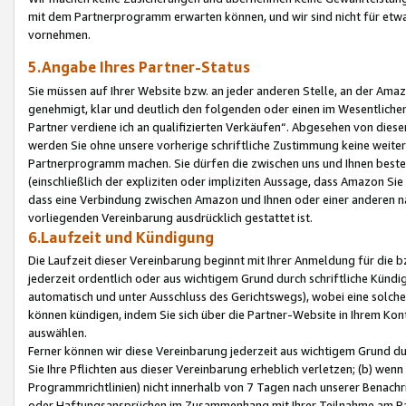
mit dem Partnerprogramm erwarten können, und wir sind nicht für etwa
vornehmen.
5.Angabe Ihres Partner-Status
Sie müssen auf Ihrer Website bzw. an jeder anderen Stelle, an der Am
genehmigt, klar und deutlich den folgenden oder einen im Wesentlichen
Partner verdiene ich an qualifizierten Verkäufen“. Abgesehen von die
werden Sie ohne unsere vorherige schriftliche Zustimmung keine weite
Partnerprogramm machen. Sie dürfen die zwischen uns und Ihnen best
(einschließlich der expliziten oder impliziten Aussage, dass Amazon Si
dass eine Verbindung zwischen Amazon und Ihnen oder einer anderen natü
vorliegenden Vereinbarung ausdrücklich gestattet ist.
6.Laufzeit und Kündigung
Die Laufzeit dieser Vereinbarung beginnt mit Ihrer Anmeldung für die 
jederzeit ordentlich oder aus wichtigem Grund durch schriftliche Kündi
automatisch und unter Ausschluss des Gerichtswegs), wobei eine solch
können kündigen, indem Sie sich über die Partner-Website in Ihrem Ko
auswählen.
Ferner können wir diese Vereinbarung jederzeit aus wichtigem Grund dur
Sie Ihre Pflichten aus dieser Vereinbarung erheblich verletzen; (b) wen
Programmrichtlinien) nicht innerhalb von 7 Tagen nach unserer Benachr
oder Haftungsansprüchen im Zusammenhang mit Ihrer Teilnahme am Pa