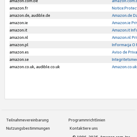
amazon.com.be
amazon.com.b
amazon.fr
Notice:Protec
amazon.de, audible.de
Amazon.de Da
amazon.ie
Amazon.ie Pri
amazon.it
Amazon.it Inf
amazon.nl
Amazon.nl Pri
amazon.pl
Informacja O
amazon.es
Aviso de Priv
amazon.se
Integritetsm
amazon.co.uk, audible.co.uk
Amazon.co.uk 
Teilnahmevereinbarung
Programmrichtlinien
Nutzungsbestimmungen
Kontaktiere uns