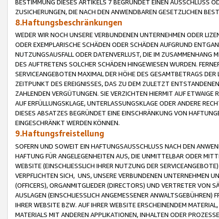
BESTIMMUNG DIESES ARTIKELS 7 BEGRÜNDET EINEN AUSSCHLUSS 
ZUSICHERUNGEN, DIE NACH DEN ANWENDBAREN GESETZLICHEN BE
8.Haftungsbeschränkungen
WEDER WIR NOCH UNSERE VERBUNDENEN UNTERNEHMEN ODER LIZEN
ODER EXEMPLARISCHE SCHÄDEN ODER SCHÄDEN AUFGRUND ENTGANG
NUTZUNGSAUSFALL ODER DATENVERLUST, DIE IM ZUSAMMENHANG MI
DES AUFTRETENS SOLCHER SCHÄDEN HINGEWIESEN WURDEN. FERN
SERVICEANGEBOTEN MAXIMAL DER HÖHE DES GESAMTBETRAGS DER 
ZEITPUNKT DES EREIGNISSES, DAS ZU DEM ZULETZT ENTSTANDENE
ZAHLENDEN VERGÜTUNGEN. SIE VERZICHTEN HIERMIT AUF ETWAIGE 
AUF ERFÜLLUNGSKLAGE, UNTERLASSUNGSKLAGE ODER ANDERE RECHT
DIESES ABSATZES BEGRÜNDET EINE EINSCHRÄNKUNG VON HAFTUNG
EINGESCHRÄNKT WERDEN KÖNNEN.
9.Haftungsfreistellung
SOFERN UND SOWEIT EIN HAFTUNGSAUSSCHLUSS NACH DEN ANWENDB
HAFTUNG FÜR ANGELEGENHEITEN AUS, DIE UNMITTELBAR ODER MITT
WEBSITE (EINSCHLIESSLICH IHRER NUTZUNG DER SERVICEANGEBOTE)
VERPFLICHTEN SICH, UNS, UNSERE VERBUNDENEN UNTERNEHMEN UN
(OFFICERS), ORGANMITGLIEDER (DIRECTORS) UND VERTRETER VON 
AUSLAGEN (EINSCHLIESSLICH ANGEMESSENER ANWALTSGEBÜHREN) FR
IHRER WEBSITE BZW. AUF IHRER WEBSITE ERSCHEINENDEM MATERIAL
MATERIALS MIT ANDEREN APPLIKATIONEN, INHALTEN ODER PROZESSE