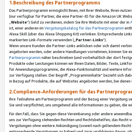
1.Beschreibung des Partnerprogramms
Das Partnerprogramm ermöglicht Ihnen, mit Ihrer Website, Ihren nutzer
(nur verfügbar für Partner, die eine Partner-ID für die Amazon UK We
„
Website
“) Geld zu verdienen, indem Sie Ihre Website mit einer der in
ist, einer anderen im
Vergütungskatalog für das Partnerprogramm
enth
Alexa Skill (über das Alexa Shopping Kit) verlinken. Entsprechende Lin
markierten Link-Formate verwenden („
Partner-Links
“).
Wenn unsere Kunden die Partner-Links anklicken oder sich damit verbi
angeboten werden, oder andere Handlungen vornehmen, können Sie eine
Partnerprogramm
näher beschrieben (und vorbehaltlich der dort festg
Produkte oder Leistungen können wir Ihnen Daten, Bilder, Texte, Linkfo
für Anwendungsprogramme, die Alexa-Funktionalität und weitere Inf
zur Verfügung stellen. Der Begriff „Programminhalte“ bezieht sich dabe
in Bezug auf Produkte, die auf Websites angeboten werden, bei denen 
2.Compliance-Anforderungen für das Partnerprog
Ihre Teilnahme am Partnerprogramm und der Bezug einer Vergütung setz
Sie sind verpflichtet, uns umgehend alle Informationen zu geben, die w
Für den Fall, dass Sie gegen diese Vereinbarung oder andere anwendba
uns zur Verfügung stehenden Rechten und Rechtsbehelfen, das Recht vo
Vergütungen ohne weitere Ankündigung (soweit nach geltendem Recht z
entsprechende Vergütungen zu haben) und zwar unabhängig davon, ob 