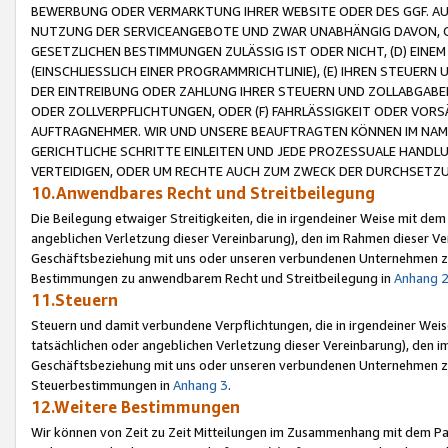
BEWERBUNG ODER VERMARKTUNG IHRER WEBSITE ODER DES GGF. AUF 
NUTZUNG DER SERVICEANGEBOTE UND ZWAR UNABHÄNGIG DAVON, O
GESETZLICHEN BESTIMMUNGEN ZULÄSSIG IST ODER NICHT, (D) EINE
(EINSCHLIESSLICH EINER PROGRAMMRICHTLINIE), (E) IHREN STEUER
DER EINTREIBUNG ODER ZAHLUNG IHRER STEUERN UND ZOLLABGAB
ODER ZOLLVERPFLICHTUNGEN, ODER (F) FAHRLÄSSIGKEIT ODER VORS
AUFTRAGNEHMER. WIR UND UNSERE BEAUFTRAGTEN KÖNNEN IM NAME
GERICHTLICHE SCHRITTE EINLEITEN UND JEDE PROZESSUALE HAND
VERTEIDIGEN, ODER UM RECHTE AUCH ZUM ZWECK DER DURCHSETZU
10.Anwendbares Recht und Streitbeilegung
Die Beilegung etwaiger Streitigkeiten, die in irgendeiner Weise mit de
angeblichen Verletzung dieser Vereinbarung), den im Rahmen dieser Ve
Geschäftsbeziehung mit uns oder unseren verbundenen Unternehmen zu
Bestimmungen zu anwendbarem Recht und Streitbeilegung in
Anhang 
11.Steuern
Steuern und damit verbundene Verpflichtungen, die in irgendeiner Wei
tatsächlichen oder angeblichen Verletzung dieser Vereinbarung), den 
Geschäftsbeziehung mit uns oder unseren verbundenen Unternehmen z
Steuerbestimmungen in
Anhang 3
.
12.Weitere Bestimmungen
Wir können von Zeit zu Zeit Mitteilungen im Zusammenhang mit dem Par