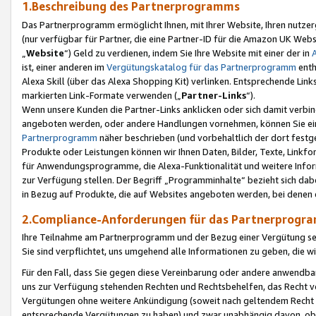
1.Beschreibung des Partnerprogramms
Das Partnerprogramm ermöglicht Ihnen, mit Ihrer Website, Ihren nutzer
(nur verfügbar für Partner, die eine Partner-ID für die Amazon UK We
„
Website
“) Geld zu verdienen, indem Sie Ihre Website mit einer der in
ist, einer anderen im
Vergütungskatalog für das Partnerprogramm
enth
Alexa Skill (über das Alexa Shopping Kit) verlinken. Entsprechende Lin
markierten Link-Formate verwenden („
Partner-Links
“).
Wenn unsere Kunden die Partner-Links anklicken oder sich damit verbi
angeboten werden, oder andere Handlungen vornehmen, können Sie eine
Partnerprogramm
näher beschrieben (und vorbehaltlich der dort festg
Produkte oder Leistungen können wir Ihnen Daten, Bilder, Texte, Linkfo
für Anwendungsprogramme, die Alexa-Funktionalität und weitere Inf
zur Verfügung stellen. Der Begriff „Programminhalte“ bezieht sich dabe
in Bezug auf Produkte, die auf Websites angeboten werden, bei denen 
2.Compliance-Anforderungen für das Partnerprog
Ihre Teilnahme am Partnerprogramm und der Bezug einer Vergütung setz
Sie sind verpflichtet, uns umgehend alle Informationen zu geben, die w
Für den Fall, dass Sie gegen diese Vereinbarung oder andere anwendba
uns zur Verfügung stehenden Rechten und Rechtsbehelfen, das Recht vo
Vergütungen ohne weitere Ankündigung (soweit nach geltendem Recht z
entsprechende Vergütungen zu haben) und zwar unabhängig davon, ob 