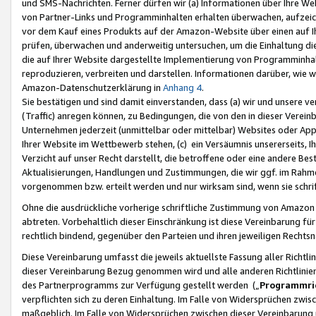
und SMS-Nachrichten. Ferner dürfen wir (a) Informationen über Ihre We
von Partner-Links und Programminhalten erhalten überwachen, aufzei
vor dem Kauf eines Produkts auf der Amazon-Website über einen auf Ih
prüfen, überwachen und anderweitig untersuchen, um die Einhaltung dies
die auf Ihrer Website dargestellte Implementierung von Programminhalt
reproduzieren, verbreiten und darstellen. Informationen darüber, wie w
Amazon-Datenschutzerklärung in
Anhang 4
.
Sie bestätigen und sind damit einverstanden, dass (a) wir und unsere 
(Traffic) anregen können, zu Bedingungen, die von den in dieser Vere
Unternehmen jederzeit (unmittelbar oder mittelbar) Websites oder Appl
Ihrer Website im Wettbewerb stehen, (c) ein Versäumnis unsererseits, I
Verzicht auf unser Recht darstellt, die betroffene oder eine andere B
Aktualisierungen, Handlungen und Zustimmungen, die wir ggf. im Rahme
vorgenommen bzw. erteilt werden und nur wirksam sind, wenn sie schri
Ohne die ausdrückliche vorherige schriftliche Zustimmung von Amazon
abtreten. Vorbehaltlich dieser Einschränkung ist diese Vereinbarung f
rechtlich bindend, gegenüber den Parteien und ihren jeweiligen Rech
Diese Vereinbarung umfasst die jeweils aktuellste Fassung aller Richtli
dieser Vereinbarung Bezug genommen wird und alle anderen Richtlinie
des Partnerprogramms zur Verfügung gestellt werden („
Programmric
verpflichten sich zu deren Einhaltung. Im Falle von Widersprüchen zwi
maßgeblich. Im Falle von Widersprüchen zwischen dieser Vereinbarun