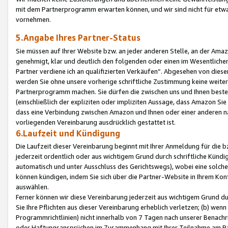
mit dem Partnerprogramm erwarten können, und wir sind nicht für etwa
vornehmen.
5.Angabe Ihres Partner-Status
Sie müssen auf Ihrer Website bzw. an jeder anderen Stelle, an der Am
genehmigt, klar und deutlich den folgenden oder einen im Wesentlichen
Partner verdiene ich an qualifizierten Verkäufen“. Abgesehen von die
werden Sie ohne unsere vorherige schriftliche Zustimmung keine weite
Partnerprogramm machen. Sie dürfen die zwischen uns und Ihnen best
(einschließlich der expliziten oder impliziten Aussage, dass Amazon Si
dass eine Verbindung zwischen Amazon und Ihnen oder einer anderen natü
vorliegenden Vereinbarung ausdrücklich gestattet ist.
6.Laufzeit und Kündigung
Die Laufzeit dieser Vereinbarung beginnt mit Ihrer Anmeldung für die 
jederzeit ordentlich oder aus wichtigem Grund durch schriftliche Kündi
automatisch und unter Ausschluss des Gerichtswegs), wobei eine solch
können kündigen, indem Sie sich über die Partner-Website in Ihrem Ko
auswählen.
Ferner können wir diese Vereinbarung jederzeit aus wichtigem Grund dur
Sie Ihre Pflichten aus dieser Vereinbarung erheblich verletzen; (b) wen
Programmrichtlinien) nicht innerhalb von 7 Tagen nach unserer Benachr
oder Haftungsansprüchen im Zusammenhang mit Ihrer Teilnahme am Pa