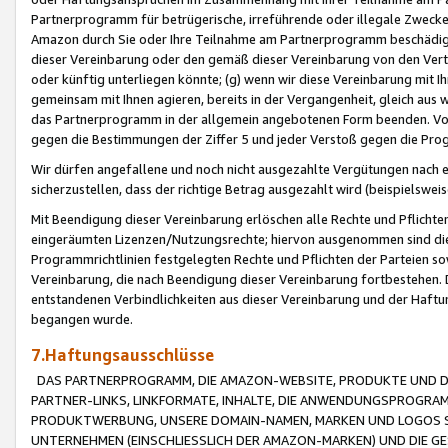
Partnerprogramm für betrügerische, irreführende oder illegale Zwecke
Amazon durch Sie oder Ihre Teilnahme am Partnerprogramm beschädig
dieser Vereinbarung oder den gemäß dieser Vereinbarung von den Vertr
oder künftig unterliegen könnte; (g) wenn wir diese Vereinbarung mit I
gemeinsam mit Ihnen agieren, bereits in der Vergangenheit, gleich aus
das Partnerprogramm in der allgemein angebotenen Form beenden. Vors
gegen die Bestimmungen der Ziffer 5 und jeder Verstoß gegen die Prog
Wir dürfen angefallene und noch nicht ausgezahlte Vergütungen nach 
sicherzustellen, dass der richtige Betrag ausgezahlt wird (beispielsw
Mit Beendigung dieser Vereinbarung erlöschen alle Rechte und Pflichte
eingeräumten Lizenzen/Nutzungsrechte; hiervon ausgenommen sind die in 
Programmrichtlinien festgelegten Rechte und Pflichten der Parteien sow
Vereinbarung, die nach Beendigung dieser Vereinbarung fortbestehen. D
entstandenen Verbindlichkeiten aus dieser Vereinbarung und der Haft
begangen wurde.
7.Haftungsausschlüsse
DAS PARTNERPROGRAMM, DIE AMAZON-WEBSITE, PRODUKTE UND DI
PARTNER-LINKS, LINKFORMATE, INHALTE, DIE ANWENDUNGSPROGR
PRODUKTWERBUNG, UNSERE DOMAIN-NAMEN, MARKEN UND LOGOS S
UNTERNEHMEN (EINSCHLIESSLICH DER AMAZON-MARKEN) UND DIE GE