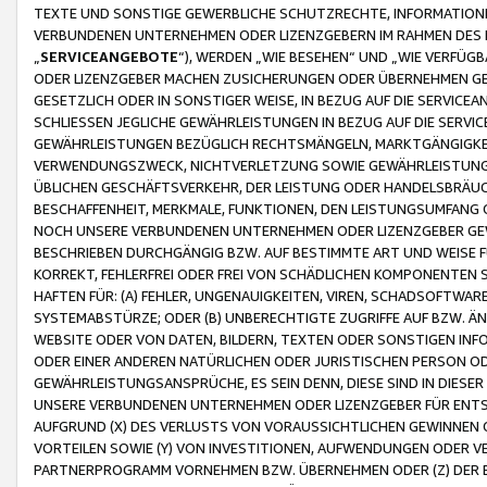
TEXTE UND SONSTIGE GEWERBLICHE SCHUTZRECHTE, INFORMATIONE
VERBUNDENEN UNTERNEHMEN ODER LIZENZGEBERN IM RAHMEN DES
„
SERVICEANGEBOTE
“), WERDEN „WIE BESEHEN“ UND „WIE VERFÜ
ODER LIZENZGEBER MACHEN ZUSICHERUNGEN ODER ÜBERNEHMEN GEW
GESETZLICH ODER IN SONSTIGER WEISE, IN BEZUG AUF DIE SERVI
SCHLIESSEN JEGLICHE GEWÄHRLEISTUNGEN IN BEZUG AUF DIE SERVI
GEWÄHRLEISTUNGEN BEZÜGLICH RECHTSMÄNGELN, MARKTGÄNGIGKEIT
VERWENDUNGSZWECK, NICHTVERLETZUNG SOWIE GEWÄHRLEISTUNGEN 
ÜBLICHEN GESCHÄFTSVERKEHR, DER LEISTUNG ODER HANDELSBRÄUCH
BESCHAFFENHEIT, MERKMALE, FUNKTIONEN, DEN LEISTUNGSUMFANG 
NOCH UNSERE VERBUNDENEN UNTERNEHMEN ODER LIZENZGEBER GEWÄ
BESCHRIEBEN DURCHGÄNGIG BZW. AUF BESTIMMTE ART UND WEISE
KORREKT, FEHLERFREI ODER FREI VON SCHÄDLICHEN KOMPONENTEN
HAFTEN FÜR: (A) FEHLER, UNGENAUIGKEITEN, VIREN, SCHADSOFTW
SYSTEMABSTÜRZE; ODER (B) UNBERECHTIGTE ZUGRIFFE AUF BZW. 
WEBSITE ODER VON DATEN, BILDERN, TEXTEN ODER SONSTIGEN INF
ODER EINER ANDEREN NATÜRLICHEN ODER JURISTISCHEN PERSON OD
GEWÄHRLEISTUNGSANSPRÜCHE, ES SEIN DENN, DIESE SIND IN DIES
UNSERE VERBUNDENEN UNTERNEHMEN ODER LIZENZGEBER FÜR EN
AUFGRUND (X) DES VERLUSTS VON VORAUSSICHTLICHEN GEWINNEN
VORTEILEN SOWIE (Y) VON INVESTITIONEN, AUFWENDUNGEN ODER VE
PARTNERPROGRAMM VORNEHMEN BZW. ÜBERNEHMEN ODER (Z) DER 