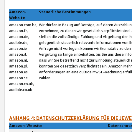
Amazon-
Steuerliche Bestimmungen
Website
amazon.com.be,
Wir dürfen in Bezug auf Beträge, auf deren Auszahlun
amazon.fr,
vornehmen, zu denen wir gesetzlich verpflichtet sind
amazon.de,
stellen die vollständige Zahlung und Abgeltung der 
audible.de,
gelegentlich steuerlich relevante Informationen von I
amazon.ie
Anfrage nicht vorlegen, können wir (kumulativ zu de
amazon.it,
Vergütung so lange einbehalten, bis Sie uns diese Inf
amazon.nl,
dass wir Sie betreffend nicht zur Einholung steuerlich 
amazon.pl,
könnten Sie gesetzlich verpflichtet sein, Amazon Meh
amazon.es,
Anforderungen an eine gültige MwSt.-Rechnung erfüllt
amazon.se,
zahlen.
amazon.co.uk,
audible.co.uk
ANHANG 4: DATENSCHUTZERKLÄRUNG FÜR DIE JEWE
Amazon-Website
Datenschutz