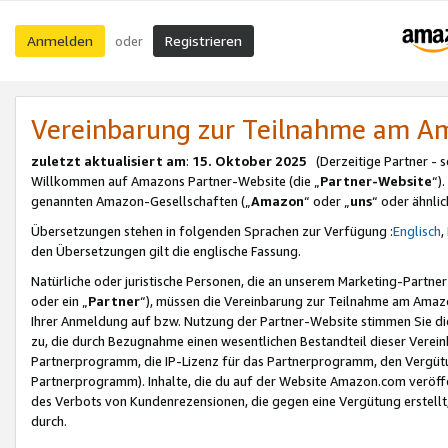
Anmelden
Registrieren
oder
Vereinbarung zur Teilnahme am 
zuletzt aktualisiert am
:
15. Oktober 2025
(Derzeitige Partner - 
Willkommen auf Amazons Partner-Website (die „
Partner-Website
“)
genannten Amazon-Gesellschaften („
Amazon
“ oder „
uns
“ oder ähnli
Übersetzungen stehen in folgenden Sprachen zur Verfügung :
Englisch
,
den Übersetzungen gilt die englische Fassung.
Natürliche oder juristische Personen, die an unserem Marketing-Partn
oder ein „
Partner
“), müssen die Vereinbarung zur Teilnahme am Ama
Ihrer Anmeldung auf bzw. Nutzung der Partner-Website stimmen Sie die
zu, die durch Bezugnahme einen wesentlichen Bestandteil dieser Verei
Partnerprogramm, die IP-Lizenz für das Partnerprogramm, den Vergütu
Partnerprogramm). Inhalte, die du auf der Website Amazon.com veröffe
des Verbots von Kundenrezensionen, die gegen eine Vergütung erstellt, 
durch.