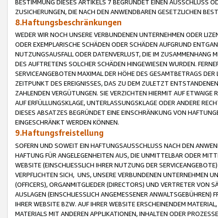
BESTIMMUNG DIESES ARTIKELS 7 BEGRÜNDET EINEN AUSSCHLUSS 
ZUSICHERUNGEN, DIE NACH DEN ANWENDBAREN GESETZLICHEN BE
8.Haftungsbeschränkungen
WEDER WIR NOCH UNSERE VERBUNDENEN UNTERNEHMEN ODER LIZEN
ODER EXEMPLARISCHE SCHÄDEN ODER SCHÄDEN AUFGRUND ENTGANG
NUTZUNGSAUSFALL ODER DATENVERLUST, DIE IM ZUSAMMENHANG MI
DES AUFTRETENS SOLCHER SCHÄDEN HINGEWIESEN WURDEN. FERN
SERVICEANGEBOTEN MAXIMAL DER HÖHE DES GESAMTBETRAGS DER 
ZEITPUNKT DES EREIGNISSES, DAS ZU DEM ZULETZT ENTSTANDENE
ZAHLENDEN VERGÜTUNGEN. SIE VERZICHTEN HIERMIT AUF ETWAIGE 
AUF ERFÜLLUNGSKLAGE, UNTERLASSUNGSKLAGE ODER ANDERE RECHT
DIESES ABSATZES BEGRÜNDET EINE EINSCHRÄNKUNG VON HAFTUNG
EINGESCHRÄNKT WERDEN KÖNNEN.
9.Haftungsfreistellung
SOFERN UND SOWEIT EIN HAFTUNGSAUSSCHLUSS NACH DEN ANWENDB
HAFTUNG FÜR ANGELEGENHEITEN AUS, DIE UNMITTELBAR ODER MITT
WEBSITE (EINSCHLIESSLICH IHRER NUTZUNG DER SERVICEANGEBOTE)
VERPFLICHTEN SICH, UNS, UNSERE VERBUNDENEN UNTERNEHMEN UN
(OFFICERS), ORGANMITGLIEDER (DIRECTORS) UND VERTRETER VON 
AUSLAGEN (EINSCHLIESSLICH ANGEMESSENER ANWALTSGEBÜHREN) FR
IHRER WEBSITE BZW. AUF IHRER WEBSITE ERSCHEINENDEM MATERIAL
MATERIALS MIT ANDEREN APPLIKATIONEN, INHALTEN ODER PROZESSE