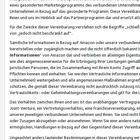
eines gesonderten Marketingprogramms des verbundenen Unternehmens
Unternehmen in Bezug auf das gesonderte Programm. Diese Vereinbarung
Ihnen und uns im Hinblick auf das Partnerprogramm dar und ersetzt al
Für die Zwecke dieser Vereinbarung verstehen sich die Begriffe „schließ
von „jedoch nicht beschränkt auf“.
Sämtliche Informationen in Bezug auf Amazon oder unsere verbunde
bereitstellen oder zugänglich machen und die nicht öffentlich bekannt bz
Informationen
“ von Amazon dar und verbleiben im alleinigen Eigent
wie dies angemessenerweise für die Erbringung Ihrer Leistungen gemäß d
juristischen Personen, die im Zusammenhang mit Ihrem Konto Zugriff au
Pflichten kennen und einhalten. Sie werden Vertrauliche Informationen 
Unternehmen) weitergeben und alle angemessenen Maßnahmen ergreifen
schützen, die gemäß dieser Vereinbarung nicht ausdrücklich zulässig is
Vertraulichkeits- oder Geheimhaltungsvereinbarungen und gilt für die
Das Verhältnis zwischen Ihnen und uns ist das unabhängiger Vertragspa
Joint-Venture, ein Vertretungsverhältnis, eine Franchisevereinbarung, 
unseren jeweiligen verbundenen Unternehmen und Ihnen. Sie sind ni
oder Zusagen abzugeben oder anzunehmen. Wenn Sie eine andere natürli
ermöglichen, Handlungen in Bezug auf den Gegenstand dieser Vereinbar
Ungeachtet anders lautender Bestimmungen in dieser Vereinbarung wird