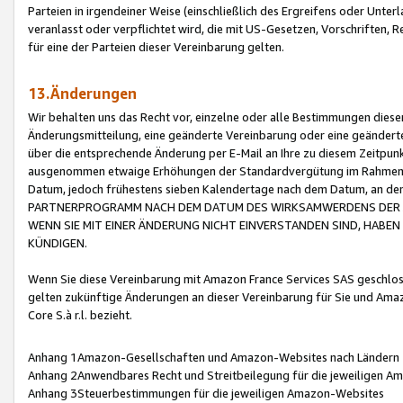
Parteien in irgendeiner Weise (einschließlich des Ergreifens oder Unt
veranlasst oder verpflichtet wird, die mit US-Gesetzen, Vorschriften,
für eine der Parteien dieser Vereinbarung gelten.
13.Änderungen
Wir behalten uns das Recht vor, einzelne oder alle Bestimmungen diese
Änderungsmitteilung, eine geänderte Vereinbarung oder eine geänderte 
über die entsprechende Änderung per E-Mail an Ihre zu diesem Zeitpun
ausgenommen etwaige Erhöhungen der Standardvergütung im Rahmen
Datum, jedoch frühestens sieben Kalendertage nach dem Datum, an de
PARTNERPROGRAMM NACH DEM DATUM DES WIRKSAMWERDENS DER Ä
WENN SIE MIT EINER ÄNDERUNG NICHT EINVERSTANDEN SIND, HABEN S
KÜNDIGEN.
Wenn Sie diese Vereinbarung mit Amazon France Services SAS geschlo
gelten zukünftige Änderungen an dieser Vereinbarung für Sie und Ama
Core S.à r.l. bezieht.
Anhang 1Amazon-Gesellschaften und Amazon-Websites nach Ländern
Anhang 2Anwendbares Recht und Streitbeilegung für die jeweiligen 
Anhang 3Steuerbestimmungen für die jeweiligen Amazon-Websites