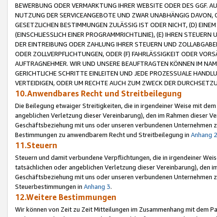
BEWERBUNG ODER VERMARKTUNG IHRER WEBSITE ODER DES GGF. AUF 
NUTZUNG DER SERVICEANGEBOTE UND ZWAR UNABHÄNGIG DAVON, O
GESETZLICHEN BESTIMMUNGEN ZULÄSSIG IST ODER NICHT, (D) EINE
(EINSCHLIESSLICH EINER PROGRAMMRICHTLINIE), (E) IHREN STEUER
DER EINTREIBUNG ODER ZAHLUNG IHRER STEUERN UND ZOLLABGAB
ODER ZOLLVERPFLICHTUNGEN, ODER (F) FAHRLÄSSIGKEIT ODER VORS
AUFTRAGNEHMER. WIR UND UNSERE BEAUFTRAGTEN KÖNNEN IM NAME
GERICHTLICHE SCHRITTE EINLEITEN UND JEDE PROZESSUALE HAND
VERTEIDIGEN, ODER UM RECHTE AUCH ZUM ZWECK DER DURCHSETZU
10.Anwendbares Recht und Streitbeilegung
Die Beilegung etwaiger Streitigkeiten, die in irgendeiner Weise mit de
angeblichen Verletzung dieser Vereinbarung), den im Rahmen dieser Ve
Geschäftsbeziehung mit uns oder unseren verbundenen Unternehmen zu
Bestimmungen zu anwendbarem Recht und Streitbeilegung in
Anhang 
11.Steuern
Steuern und damit verbundene Verpflichtungen, die in irgendeiner Wei
tatsächlichen oder angeblichen Verletzung dieser Vereinbarung), den 
Geschäftsbeziehung mit uns oder unseren verbundenen Unternehmen z
Steuerbestimmungen in
Anhang 3
.
12.Weitere Bestimmungen
Wir können von Zeit zu Zeit Mitteilungen im Zusammenhang mit dem Par