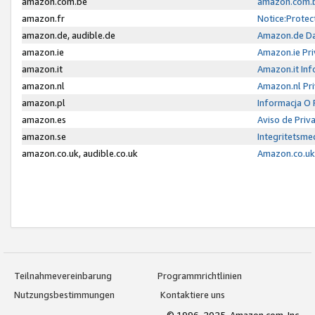
amazon.com.be
amazon.com.b
amazon.fr
Notice:Protec
amazon.de, audible.de
Amazon.de Da
amazon.ie
Amazon.ie Pri
amazon.it
Amazon.it Inf
amazon.nl
Amazon.nl Pri
amazon.pl
Informacja O
amazon.es
Aviso de Priv
amazon.se
Integritetsm
amazon.co.uk, audible.co.uk
Amazon.co.uk 
Teilnahmevereinbarung
Programmrichtlinien
Nutzungsbestimmungen
Kontaktiere uns