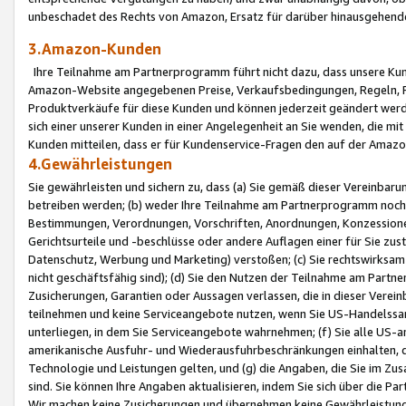
unbeschadet des Rechts von Amazon, Ersatz für darüber hinausgehen
3.Amazon-Kunden
Ihre Teilnahme am Partnerprogramm führt nicht dazu, dass unsere Kun
Amazon-Website angegebenen Preise, Verkaufsbedingungen, Regeln, Ri
Produktverkäufe für diese Kunden und können jederzeit geändert werde
sich einer unserer Kunden in einer Angelegenheit an Sie wenden, die 
Kunden mitteilen, dass er für Kundenservice-Fragen den auf der Ama
4.Gewährleistungen
Sie gewährleisten und sichern zu, dass (a) Sie gemäß dieser Vereinba
betreiben werden; (b) weder Ihre Teilnahme am Partnerprogramm noch d
Bestimmungen, Verordnungen, Vorschriften, Anordnungen, Konzessionen,
Gerichtsurteile und -beschlüsse oder andere Auflagen einer für Sie zu
Datenschutz, Werbung und Marketing) verstoßen; (c) Sie rechtswirksam 
nicht geschäftsfähig sind); (d) Sie den Nutzen der Teilnahme am Partne
Zusicherungen, Garantien oder Aussagen verlassen, die in dieser Verein
teilnehmen und keine Serviceangebote nutzen, wenn Sie US-Handelssa
unterliegen, in dem Sie Serviceangebote wahrnehmen; (f) Sie alle US
amerikanische Ausfuhr- und Wiederausfuhrbeschränkungen einhalten, 
Technologie und Leistungen gelten, und (g) die Angaben, die Sie im 
sind. Sie können Ihre Angaben aktualisieren, indem Sie sich über die 
Wir machen keine Zusicherungen und übernehmen keine Gewährleistun