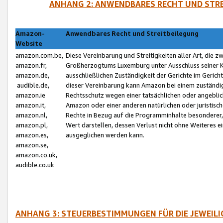
ANHANG 2: ANWENDBARES RECHT UND STRE
Amazon-
Anwendbares Recht und Streitbeilegung
Website
amazon.com.be,
Diese Vereinbarung und Streitigkeiten aller Art, die 
amazon.fr,
Großherzogtums Luxemburg unter Ausschluss seiner Kol
amazon.de,
ausschließlichen Zuständigkeit der Gerichte im Geri
audible.de,
dieser Vereinbarung kann Amazon bei einem zuständig
amazon.ie
Rechtsschutz wegen einer tatsächlichen oder angebli
amazon.it,
Amazon oder einer anderen natürlichen oder juristisc
amazon.nl,
Rechte in Bezug auf die Programminhalte besonderer,
amazon.pl,
Wert darstellen, dessen Verlust nicht ohne Weiteres e
amazon.es,
ausgeglichen werden kann.
amazon.se,
amazon.co.uk,
audible.co.uk
ANHANG 3: STEUERBESTIMMUNGEN FÜR DIE JEWEIL