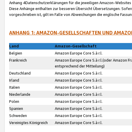
Anhang 4Datenschutzerklärungen für die jeweiligen Amazon-Websites
Diese Anhänge enthalten zur besseren Übersicht Übersetzungen. Sofe
vorgeschrieben ist, gilt im Falle von Abweichungen die englische Fass
ANHANG 1: AMAZON-GESELLSCHAFTEN UND AMAZO
Land
Amazon-Gesellschaft
Belgien
Amazon Europe Core S.à r.l.
Frankreich
Amazon Europe Core S.à r.l.(oder Amazon Fr
entsprechend der Mitteilung)
Deutschland
Amazon Europe Core S.à r.l.
Irland
Amazon Europe Core S.à r.l.
Italien
Amazon Europe Core S.à r.l.
Niederlande
Amazon Europe Core S.à r.l.
Polen
Amazon Europe Core S.à r.l.
Spanien
Amazon Europe Core S.à r.l.
Schweden
Amazon Europe Core S.à r.l.
Vereinigtes Königreich
Amazon Europe Core S.à r.l.