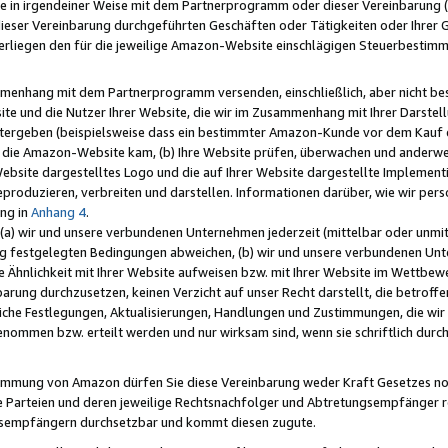
e in irgendeiner Weise mit dem Partnerprogramm oder dieser Vereinbarung (ei
ieser Vereinbarung durchgeführten Geschäften oder Tätigkeiten oder Ihrer 
liegen den für die jeweilige Amazon-Website einschlägigen Steuerbestim
mmenhang mit dem Partnerprogramm versenden, einschließlich, aber nicht be
site und die Nutzer Ihrer Website, die wir im Zusammenhang mit Ihrer Darst
itergeben (beispielsweise dass ein bestimmter Amazon-Kunde vor dem Kauf
uf die Amazon-Website kam, (b) Ihre Website prüfen, überwachen und anderwei
r Website dargestelltes Logo und die auf Ihrer Website dargestellte Impleme
reproduzieren, verbreiten und darstellen. Informationen darüber, wie wir per
ng in
Anhang 4
.
 (a) wir und unsere verbundenen Unternehmen jederzeit (mittelbar oder unmit
ng festgelegten Bedingungen abweichen, (b) wir und unsere verbundenen Unte
 Ähnlichkeit mit Ihrer Website aufweisen bzw. mit Ihrer Website im Wettbewer
barung durchzusetzen, keinen Verzicht auf unser Recht darstellt, die betrof
liche Festlegungen, Aktualisierungen, Handlungen und Zustimmungen, die wi
enommen bzw. erteilt werden und nur wirksam sind, wenn sie schriftlich dur
stimmung von Amazon dürfen Sie diese Vereinbarung weder Kraft Gesetzes no
die Parteien und deren jeweilige Rechtsnachfolger und Abtretungsempfänger 
ngsempfängern durchsetzbar und kommt diesen zugute.