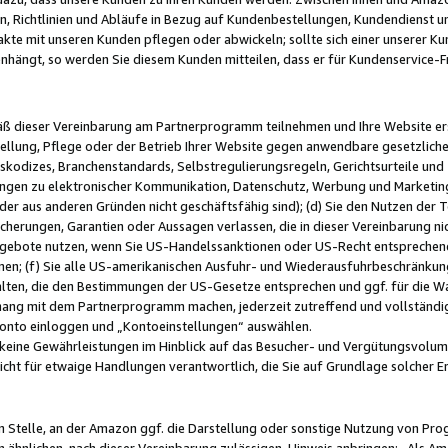
, Richtlinien und Abläufe in Bezug auf Kundenbestellungen, Kundendienst 
kte mit unseren Kunden pflegen oder abwickeln; sollte sich einer unserer Ku
nhängt, so werden Sie diesem Kunden mitteilen, dass er für Kundenservic
emäß dieser Vereinbarung am Partnerprogramm teilnehmen und Ihre Website er
ellung, Pflege oder der Betrieb Ihrer Website gegen anwendbare gesetzlich
skodizes, Branchenstandards, Selbstregulierungsregeln, Gerichtsurteile und 
ngen zu elektronischer Kommunikation, Datenschutz, Werbung und Marketing)
 oder aus anderen Gründen nicht geschäftsfähig sind); (d) Sie den Nutzen de
cherungen, Garantien oder Aussagen verlassen, die in dieser Vereinbarung nich
gebote nutzen, wenn Sie US-Handelssanktionen oder US-Recht entsprechen
men; (f) Sie alle US-amerikanischen Ausfuhr- und Wiederausfuhrbeschränkun
ten, die den Bestimmungen der US-Gesetze entsprechen und ggf. für die Wa
hang mit dem Partnerprogramm machen, jederzeit zutreffend und vollständig 
 Konto einloggen und „Kontoeinstellungen“ auswählen.
keine Gewährleistungen im Hinblick auf das Besucher- und Vergütungsvolu
icht für etwaige Handlungen verantwortlich, die Sie auf Grundlage solcher
en Stelle, an der Amazon ggf. die Darstellung oder sonstige Nutzung von Pr
 ähnlichen, nach dieser Vereinbarung zulässigen, Hinweis anbringen: „Als Ama