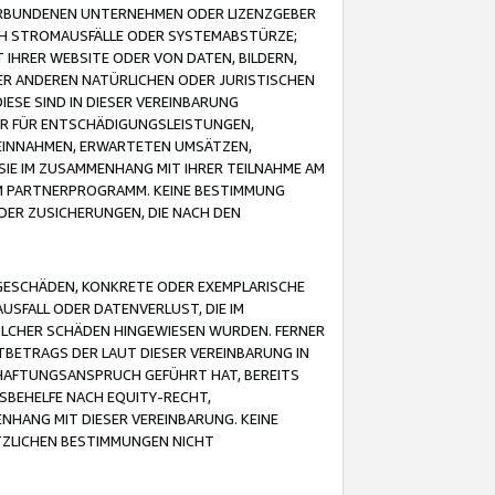
VERBUNDENEN UNTERNEHMEN ODER LIZENZGEBER
ICH STROMAUSFÄLLE ODER SYSTEMABSTÜRZE;
IHRER WEBSITE ODER VON DATEN, BILDERN,
ER ANDEREN NATÜRLICHEN ODER JURISTISCHEN
ESE SIND IN DIESER VEREINBARUNG
R FÜR ENTSCHÄDIGUNGSLEISTUNGEN,
EINNAHMEN, ERWARTETEN UMSÄTZEN,
SIE IM ZUSAMMENHANG MIT IHRER TEILNAHME AM
M PARTNERPROGRAMM. KEINE BESTIMMUNG
DER ZUSICHERUNGEN, DIE NACH DEN
GESCHÄDEN, KONKRETE ODER EXEMPLARISCHE
SFALL ODER DATENVERLUST, DIE IM
OLCHER SCHÄDEN HINGEWIESEN WURDEN. FERNER
BETRAGS DER LAUT DIESER VEREINBARUNG IN
HAFTUNGSANSPRUCH GEFÜHRT HAT, BEREITS
SBEHELFE NACH EQUITY-RECHT,
NHANG MIT DIESER VEREINBARUNG. KEINE
TZLICHEN BESTIMMUNGEN NICHT