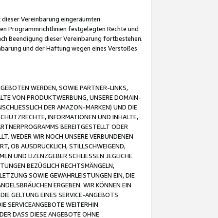
it dieser Vereinbarung eingeräumten
 den Programmrichtlinien festgelegten Rechte und
 nach Beendigung dieser Vereinbarung fortbestehen.
einbarung und der Haftung wegen eines Verstoßes
GEBOTEN WERDEN, SOWIE PARTNER-LINKS,
ALTE VON PRODUKTWERBUNG, UNSERE DOMAIN-
SCHLIESSLICH DER AMAZON-MARKEN) UND DIE
SCHUTZRECHTE, INFORMATIONEN UND INHALTE,
PARTNERPROGRAMMS BEREITGESTELLT ODER
ELLT. WEDER WIR NOCH UNSERE VERBUNDENEN
T, OB AUSDRÜCKLICH, STILLSCHWEIGEND,
MEN UND LIZENZGEBER SCHLIESSEN JEGLICHE
ISTUNGEN BEZÜGLICH RECHTSMÄNGELN,
LETZUNG SOWIE GEWÄHRLEISTUNGEN EIN, DIE
ANDELSBRÄUCHEN ERGEBEN. WIR KÖNNEN EIN
 DIE GELTUNG EINES SERVICE-ANGEBOTS
IE SERVICEANGEBOTE WEITERHIN
ODER DASS DIESE ANGEBOTE OHNE