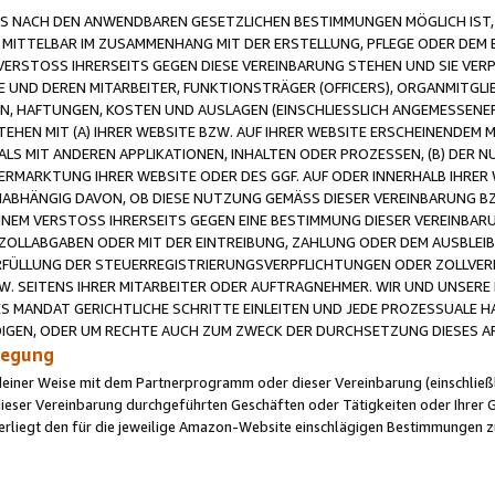
 NACH DEN ANWENDBAREN GESETZLICHEN BESTIMMUNGEN MÖGLICH IST, S
MITTELBAR IM ZUSAMMENHANG MIT DER ERSTELLUNG, PFLEGE ODER DEM BE
ERSTOSS IHRERSEITS GEGEN DIESE VEREINBARUNG STEHEN UND SIE VERP
UND DEREN MITARBEITER, FUNKTIONSTRÄGER (OFFICERS), ORGANMITGLI
N, HAFTUNGEN, KOSTEN UND AUSLAGEN (EINSCHLIESSLICH ANGEMESSENE
HEN MIT (A) IHRER WEBSITE BZW. AUF IHRER WEBSITE ERSCHEINENDEM M
LS MIT ANDEREN APPLIKATIONEN, INHALTEN ODER PROZESSEN, (B) DER 
RMARKTUNG IHRER WEBSITE ODER DES GGF. AUF ODER INNERHALB IHRER W
ABHÄNGIG DAVON, OB DIESE NUTZUNG GEMÄSS DIESER VEREINBARUNG B
EINEM VERSTOSS IHRERSEITS GEGEN EINE BESTIMMUNG DIESER VEREINBARU
D ZOLLABGABEN ODER MIT DER EINTREIBUNG, ZAHLUNG ODER DEM AUSBLEI
FÜLLUNG DER STEUERREGISTRIERUNGSVERPFLICHTUNGEN ODER ZOLLVERPF
W. SEITENS IHRER MITARBEITER ODER AUFTRAGNEHMER. WIR UND UNSERE
ES MANDAT GERICHTLICHE SCHRITTE EINLEITEN UND JEDE PROZESSUALE 
GEN, ODER UM RECHTE AUCH ZUM ZWECK DER DURCHSETZUNG DIESES AR
ilegung
endeiner Weise mit dem Partnerprogramm oder dieser Vereinbarung (einschließl
ieser Vereinbarung durchgeführten Geschäften oder Tätigkeiten oder Ihrer 
iegt den für die jeweilige Amazon-Website einschlägigen Bestimmungen z