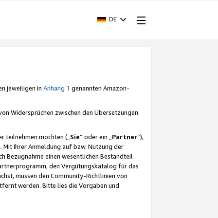
DE
en jeweiligen in
Anhang 1
genannten Amazon-
e von Widersprüchen zwischen den Übersetzungen
er teilnehmen möchten („
Sie
“ oder ein „
Partner
“),
. Mit Ihrer Anmeldung auf bzw. Nutzung der
durch Bezugnahme einen wesentlichen Bestandteil
 Partnerprogramm, den Vergütungskatalog für das
ichst, müssen den Community-Richtlinien von
fernt werden. Bitte lies die Vorgaben und