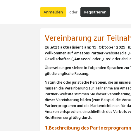
Anmelden
Registrieren
oder
Vereinbarung zur Teil
zuletzt aktualisiert am
:
15. Oktober 2025
(De
Willkommen auf Amazons Partner-Website (die „
Gesellschaften („
Amazon
“ oder „
uns
“ oder ähnl
Übersetzungen stehen in folgenden Sprachen zur 
gilt die englische Fassung.
Natürliche oder juristische Personen, die an uns
müssen die Vereinbarung zur Teilnahme am Amaz
Partner-Website stimmen Sie dieser Vereinbarung,
dieser Vereinbarung bilden (zum Beispiel die Vo
Partnerprogramm und die Markenrichtlinien für da
Amazon entsprechen, einschließlich des Verbots vo
Richtlinien sorgfältig durch.
1.Beschreibung des Partnerprogra