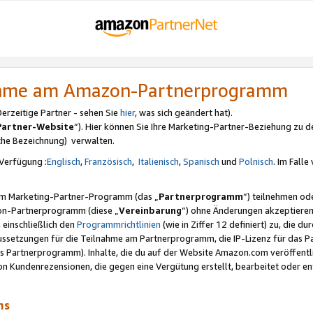
nahme am Amazon-Partnerprogramm
rzeitige Partner - sehen Sie
hier
, was sich geändert hat).
Partner-Website
“). Hier können Sie Ihre Marketing-Partner-Beziehung zu d
iche Bezeichnung) verwalten.
Verfügung :
Englisch
,
Französisch
,
Italienisch
,
Spanisch
und
Polnisch
. Im Fall
erem Marketing-Partner-Programm (das „
Partnerprogramm
“) teilnehmen od
on-Partnerprogramm (diese „
Vereinbarung
“) ohne Änderungen akzeptieren
 einschließlich den
Programmrichtlinien
(wie in Ziffer 12 definiert) zu, die 
raussetzungen für die Teilnahme am Partnerprogramm, die IP-Lizenz für das
s Partnerprogramm). Inhalte, die du auf der Website Amazon.com veröffentl
n Kundenrezensionen, die gegen eine Vergütung erstellt, bearbeitet oder ent
mms