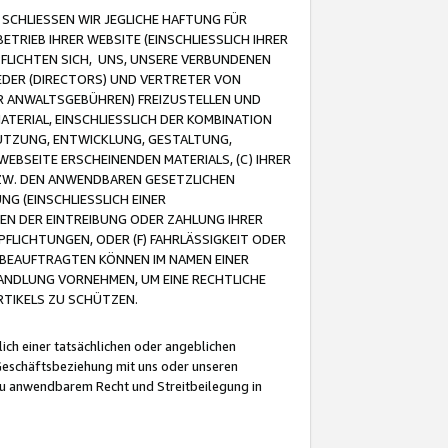
CHLIESSEN WIR JEGLICHE HAFTUNG FÜR
TRIEB IHRER WEBSITE (EINSCHLIESSLICH IHRER
FLICHTEN SICH, UNS, UNSERE VERBUNDENEN
EDER (DIRECTORS) UND VERTRETER VON
R ANWALTSGEBÜHREN) FREIZUSTELLEN UND
ATERIAL, EINSCHLIESSLICH DER KOMBINATION
NUTZUNG, ENTWICKLUNG, GESTALTUNG,
EBSEITE ERSCHEINENDEN MATERIALS, (C) IHRER
ZW. DEN ANWENDBAREN GESETZLICHEN
NG (EINSCHLIESSLICH EINER
BEN DER EINTREIBUNG ODER ZAHLUNG IHRER
LICHTUNGEN, ODER (F) FAHRLÄSSIGKEIT ODER
 BEAUFTRAGTEN KÖNNEN IM NAMEN EINER
HANDLUNG VORNEHMEN, UM EINE RECHTLICHE
TIKELS ZU SCHÜTZEN.
ich einer tatsächlichen oder angeblichen
Geschäftsbeziehung mit uns oder unseren
u anwendbarem Recht und Streitbeilegung in