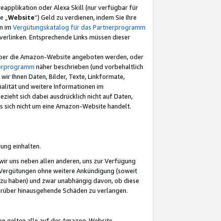
eapplikation oder Alexa Skill (nur verfügbar für
e „
Website
“) Geld zu verdienen, indem Sie Ihre
en im
Vergütungskatalog für das Partnerprogramm
t) verlinken. Entsprechende Links müssen dieser
e über die Amazon-Website angeboten werden, oder
nerprogramm
näher beschrieben (und vorbehaltlich
ir Ihnen Daten, Bilder, Texte, Linkformate,
alität und weitere Informationen im
zieht sich dabei ausdrücklich nicht auf Daten,
es sich nicht um eine Amazon-Website handelt.
rung einhalten.
ir uns neben allen anderen, uns zur Verfügung
n Vergütungen ohne weitere Ankündigung (soweit
 zu haben) und zwar unabhängig davon, ob diese
darüber hinausgehende Schäden zu verlangen.
on gelten alle auf der Amazon-Website