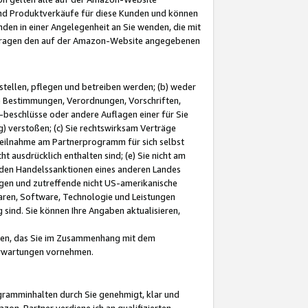
und Produktverkäufe für diese Kunden und können
nden in einer Angelegenheit an Sie wenden, die mit
e-Fragen den auf der Amazon-Website angegebenen
stellen, pflegen und betreiben werden; (b) weder
e Bestimmungen, Verordnungen, Vorschriften,
-beschlüsse oder andere Auflagen einer für Sie
 verstoßen; (c) Sie rechtswirksam Verträge
r Teilnahme am Partnerprogramm für sich selbst
t ausdrücklich enthalten sind; (e) Sie nicht am
den Handelssanktionen eines anderen Landes
gen und zutreffende nicht US-amerikanische
ren, Software, Technologie und Leistungen
sind. Sie können Ihre Angaben aktualisieren,
men, das Sie im Zusammenhang mit dem
 Erwartungen vornehmen.
ogramminhalten durch Sie genehmigt, klar und
zon-Partner verdiene ich an qualifizierten