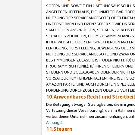
SOFERN UND SOWEIT EIN HAFTUNGSAUSSCHLUSS
ANGELEGENHEITEN AUS, DIE UNMITTELBAR ODER 
NUTZUNG DER SERVICEANGEBOTE) ODER EINEM V
UNTERNEHMEN UND LIZENZGEBER SOWIE UNSERE 
SÄMTLICHEN ANSPRÜCHEN, SCHÄDEN, VERLUSTE
SCHADLOS ZUHALTEN, DIE IM ZUSAMMENHANG STE
IHRER WEBSITE ODER ENTSPRECHENDEN MATERIA
FERTIGUNG, HERSTELLUNG, BEWERBUNG ODER VE
NUTZUNG DER SERVICEANGEBOTE UND ZWAR UN
BESTIMMUNGEN ZULÄSSIG IST ODER NICHT, (D) 
PROGRAMMRICHTLINIE), (E) IHREN STEUERN UN
STEUERN UND ZOLLABGABEN ODER DER NICHTER
VORSÄTZLICHEM FEHLVERHALTEN IHRERSEITS BZ
AMAZON PARTEI UND AUCH DURCH EIN SPEZIELL
FORDERUNG DURCHZUSETZEN ODER ZU VERTEIDI
10.Anwendbares Recht und Streitbe
Die Beilegung etwaiger Streitigkeiten, die in irg
Verletzung dieser Vereinbarung), den im Rahmen d
verbundenen Unternehmen zusammenhängen, unterl
Anhang 2
.
11.Steuern