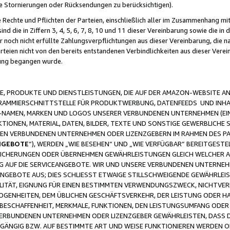
ge Stornierungen oder Rücksendungen zu berücksichtigen).
 Rechte und Pflichten der Parteien, einschließlich aller im Zusammenhang m
 die in Ziffern 3, 4, 5, 6, 7, 8, 10 und 11 dieser Vereinbarung sowie die in
er noch nicht erfüllte Zahlungsverpflichtungen aus dieser Vereinbarung, die
arteien nicht von den bereits entstandenen Verbindlichkeiten aus dieser Ver
gung begangen wurde.
 PRODUKTE UND DIENSTLEISTUNGEN, DIE AUF DER AMAZON-WEBSITE AN
GRAMMIERSCHNITTSTELLE FÜR PRODUKTWERBUNG, DATENFEEDS UND INH
-NAMEN, MARKEN UND LOGOS UNSERER VERBUNDENEN UNTERNEHMEN (EIN
IONEN, MATERIAL, DATEN, BILDER, TEXTE UND SONSTIGE GEWERBLICHE 
EREN VERBUNDENEN UNTERNEHMEN ODER LIZENZGEBERN IM RAHMEN DES 
NGEBOTE
“), WERDEN „WIE BESEHEN“ UND „WIE VERFÜGBAR“ BEREITGEST
CHERUNGEN ODER ÜBERNEHMEN GEWÄHRLEISTUNGEN GLEICH WELCHER AR
ZUG AUF DIE SERVICEANGEBOTE. WIR UND UNSERE VERBUNDENEN UNTERNEH
ANGEBOTE AUS; DIES SCHLIESST ETWAIGE STILLSCHWEIGENDE GEWÄHRLE
LITÄT, EIGNUNG FÜR EINEN BESTIMMTEN VERWENDUNGSZWECK, NICHTVER
OGENHEITEN, DEM ÜBLICHEN GESCHÄFTSVERKEHR, DER LEISTUNG ODER H
 BESCHAFFENHEIT, MERKMALE, FUNKTIONEN, DEN LEISTUNGSUMFANG ODER
VERBUNDENEN UNTERNEHMEN ODER LIZENZGEBER GEWÄHRLEISTEN, DASS D
HGÄNGIG BZW. AUF BESTIMMTE ART UND WEISE FUNKTIONIEREN WERDEN 