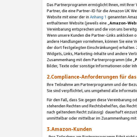
Das Partnerprogramm ermöglicht Ihnen, mit Ihrer W
Partner, die eine Partner-ID für die Amazon UK W
Website mit einer der in
Anhang 1
genannten Amazon
enthaltenen Website (jeweils eine „
Amazon-Webs
Vereinbarung entsprechen und die von uns bereitg
Wenn unsere Kunden die Partner-Links anklicken 
andere Handlungen vornehmen, können Sie eine Ver
der dort festgelegten Einschränkungen) erhalten. 
Widgets, Links, Marketing-Inhalte und andere Ver
Zusammenhang mit dem Partnerprogramm (die „
Bilder, Texte oder sonstige Informationen oder In
2.Compliance-Anforderungen für d
Ihre Teilnahme am Partnerprogramm und der Bezug 
Sie sind verpflichtet, uns umgehend alle Informat
Für den Fall, dass Sie gegen diese Vereinbarung 
stehenden Rechten und Rechtsbehelfen, das Recht
nach geltendem Recht zulässig) dauerhaft einzus
unmittelbar oder mittelbar im Zusammenhang mit
3.Amazon-Kunden
Ihre Teilnahme am Partnerprogramm führt nicht d