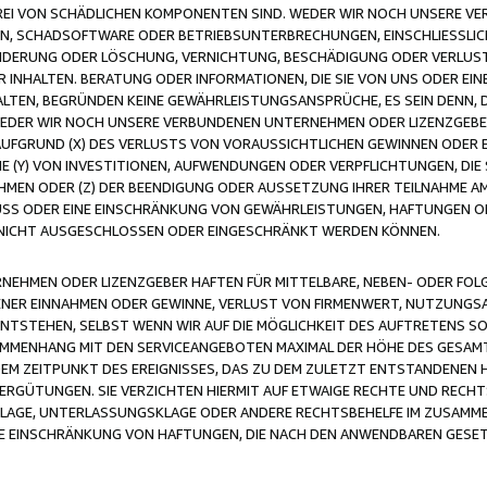
FREI VON SCHÄDLICHEN KOMPONENTEN SIND. WEDER WIR NOCH UNSERE 
VIREN, SCHADSOFTWARE ODER BETRIEBSUNTERBRECHUNGEN, EINSCHLIESSL
ÄNDERUNG ODER LÖSCHUNG, VERNICHTUNG, BESCHÄDIGUNG ODER VERLUST 
INHALTEN. BERATUNG ODER INFORMATIONEN, DIE SIE VON UNS ODER EIN
LTEN, BEGRÜNDEN KEINE GEWÄHRLEISTUNGSANSPRÜCHE, ES SEIN DENN, DI
WEDER WIR NOCH UNSERE VERBUNDENEN UNTERNEHMEN ODER LIZENZGEBE
FGRUND (X) DES VERLUSTS VON VORAUSSICHTLICHEN GEWINNEN ODER 
 (Y) VON INVESTITIONEN, AUFWENDUNGEN ODER VERPFLICHTUNGEN, DIE 
EN ODER (Z) DER BEENDIGUNG ODER AUSSETZUNG IHRER TEILNAHME A
LUSS ODER EINE EINSCHRÄNKUNG VON GEWÄHRLEISTUNGEN, HAFTUNGEN O
NICHT AUSGESCHLOSSEN ODER EINGESCHRÄNKT WERDEN KÖNNEN.
EHMEN ODER LIZENZGEBER HAFTEN FÜR MITTELBARE, NEBEN- ODER FOL
R EINNAHMEN ODER GEWINNE, VERLUST VON FIRMENWERT, NUTZUNGSAU
TSTEHEN, SELBST WENN WIR AUF DIE MÖGLICHKEIT DES AUFTRETENS S
MENHANG MIT DEN SERVICEANGEBOTEN MAXIMAL DER HÖHE DES GESAMT
M ZEITPUNKT DES EREIGNISSES, DAS ZU DEM ZULETZT ENTSTANDENEN 
ERGÜTUNGEN. SIE VERZICHTEN HIERMIT AUF ETWAIGE RECHTE UND RECHT
KLAGE, UNTERLASSUNGSKLAGE ODER ANDERE RECHTSBEHELFE IM ZUSAMME
NE EINSCHRÄNKUNG VON HAFTUNGEN, DIE NACH DEN ANWENDBAREN GESE