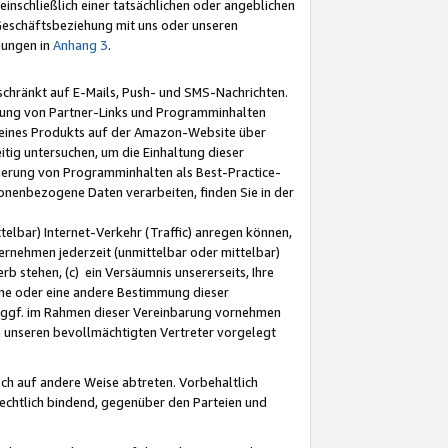
nschließlich einer tatsächlichen oder angeblichen
Geschäftsbeziehung mit uns oder unseren
mungen in
Anhang 3
.
schränkt auf E-Mails, Push- und SMS-Nachrichten.
ellung von Partner-Links und Programminhalten
 eines Produkts auf der Amazon-Website über
tig untersuchen, um die Einhaltung dieser
ntierung von Programminhalten als Best-Practice-
sonenbezogene Daten verarbeiten, finden Sie in der
telbar) Internet-Verkehr (Traffic) anregen können,
rnehmen jederzeit (unmittelbar oder mittelbar)
b stehen, (c) ein Versäumnis unsererseits, Ihre
fene oder eine andere Bestimmung dieser
r ggf. im Rahmen dieser Vereinbarung vornehmen
ch unseren bevollmächtigten Vertreter vorgelegt
ch auf andere Weise abtreten. Vorbehaltlich
rechtlich bindend, gegenüber den Parteien und