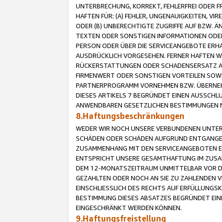
UNTERBRECHUNG, KORREKT, FEHLERFREI ODER 
HAFTEN FÜR: (A) FEHLER, UNGENAUIGKEITEN, 
ODER (B) UNBERECHTIGTE ZUGRIFFE AUF BZW. 
TEXTEN ODER SONSTIGEN INFORMATIONEN ODER 
PERSON ODER ÜBER DIE SERVICEANGEBOTE ERHA
AUSDRÜCKLICH VORGESEHEN. FERNER HAFTEN 
RÜCKERSTATTUNGEN ODER SCHADENSERSATZ AU
FIRMENWERT ODER SONSTIGEN VORTEILEN SOWIE
PARTNERPROGRAMM VORNEHMEN BZW. ÜBERNEHM
DIESES ARTIKELS 7 BEGRÜNDET EINEN AUSSCH
ANWENDBAREN GESETZLICHEN BESTIMMUNGEN 
8.Haftungsbeschränkungen
WEDER WIR NOCH UNSERE VERBUNDENEN UNTERN
SCHÄDEN ODER SCHÄDEN AUFGRUND ENTGANGENE
ZUSAMMENHANG MIT DEN SERVICEANGEBOTEN EN
ENTSPRICHT UNSERE GESAMTHAFTUNG IM ZUSAM
DEM 12-MONATSZEITRAUM UNMITTELBAR VOR DE
GEZAHLTEN ODER NOCH AN SIE ZU ZAHLENDEN V
EINSCHLIESSLICH DES RECHTS AUF ERFÜLLUNGS
BESTIMMUNG DIESES ABSATZES BEGRÜNDET EI
EINGESCHRÄNKT WERDEN KÖNNEN.
9.Haftungsfreistellung