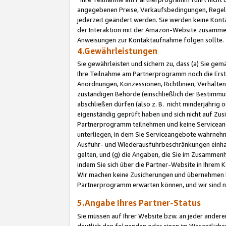
angegebenen Preise, Verkaufsbedingungen, Regeln
jederzeit geändert werden. Sie werden keine Konta
der Interaktion mit der Amazon-Website zusamme
Anweisungen zur Kontaktaufnahme folgen sollte.
4.Gewährleistungen
Sie gewährleisten und sichern zu, dass (a) Sie g
Ihre Teilnahme am Partnerprogramm noch die Erst
Anordnungen, Konzessionen, Richtlinien, Verhalten
zuständigen Behörde (einschließlich der Bestimmu
abschließen dürfen (also z. B. nicht minderjährig
eigenständig geprüft haben und sich nicht auf Zusi
Partnerprogramm teilnehmen und keine Servicean
unterliegen, in dem Sie Serviceangebote wahrneh
Ausfuhr- und Wiederausfuhrbeschränkungen einhal
gelten, und (g) die Angaben, die Sie im Zusammen
indem Sie sich über die Partner-Website in Ihrem
Wir machen keine Zusicherungen und übernehmen 
Partnerprogramm erwarten können, und wir sind n
5.Angabe Ihres Partner-Status
Sie müssen auf Ihrer Website bzw. an jeder ander
deutlich den folgenden oder einen im Wesentlichen