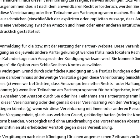
usgenommen dies ist nach dem anwendbaren Recht erforderlich, werden Sie 
f diese Vereinbarung oder Ihre Teilnahme am Partnerprogramm machen. Sie d
usschmücken (einschließlich der expliziten oder impliziten Aussage, dass A
 eine Verbindung zwischen Amazon und Ihnen oder einer anderen natürlichen 
rücklich gestattet ist.
r Anmeldung für die bzw. mit der Nutzung der Partner-Website. Diese Vereinb
gung an die jeweils andere Partei gekündigt werden (falls nach lokalem Rech
n Kalendertage nach Ausspruch der Kündigung wirksam wird. Sie können kündi
ngen“ die Option zum Schließen Ihres Kontos auswählen.
 wichtigem Grund durch schriftliche Kündigung an Sie fristlos kündigen oder I
 Sie darüber hinaus anderweitige Verstöße gegen diese Vereinbarung (einschli
ben; (c) wenn wir befürchten, dass Amazon potenziellen Rechts- oder Haftu
nnte; (d) wenn Ihre Teilnahme am Partnerprogramm für betrügerische, irref
das Ansehen von Amazon durch Sie oder Ihre Teilnahme am Partnerprogramm b
ieser Vereinbarung oder den gemäß dieser Vereinbarung von den Vertragspa
liegen könnte; (g) wenn wir diese Vereinbarung mit Ihnen oder anderen Perso
 der Vergangenheit, gleich aus welchem Grund, gekündigt hatten (oder Ihr Ko
rm beenden. Vorsorglich und ohne Einschränkung des vorstehenden Absatzes
richtlinien als erheblicher Verstoß gegen diese Vereinbarung.
e Vergütungen nach einer Kündigung für einen angemessenen Zeitraum zurückb