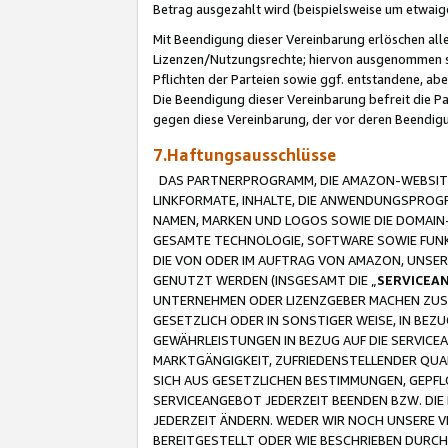
Betrag ausgezahlt wird (beispielsweise um etwai
Mit Beendigung dieser Vereinbarung erlöschen alle
Lizenzen/Nutzungsrechte; hiervon ausgenommen sind
Pflichten der Parteien sowie ggf. entstandene, ab
Die Beendigung dieser Vereinbarung befreit die P
gegen diese Vereinbarung, der vor deren Beendi
7.Haftungsausschlüsse
DAS PARTNERPROGRAMM, DIE AMAZON-WEBSITE,
LINKFORMATE, INHALTE, DIE ANWENDUNGSPRO
NAMEN, MARKEN UND LOGOS SOWIE DIE DOMAIN
GESAMTE TECHNOLOGIE, SOFTWARE SOWIE FUNKT
DIE VON ODER IM AUFTRAG VON AMAZON, UNS
GENUTZT WERDEN (INSGESAMT DIE „
SERVICEA
UNTERNEHMEN ODER LIZENZGEBER MACHEN ZUSI
GESETZLICH ODER IN SONSTIGER WEISE, IN BE
GEWÄHRLEISTUNGEN IN BEZUG AUF DIE SERVICE
MARKTGÄNGIGKEIT, ZUFRIEDENSTELLENDER QUA
SICH AUS GESETZLICHEN BESTIMMUNGEN, GEPFL
SERVICEANGEBOT JEDERZEIT BEENDEN BZW. DIE
JEDERZEIT ÄNDERN. WEDER WIR NOCH UNSERE 
BEREITGESTELLT ODER WIE BESCHRIEBEN DURC