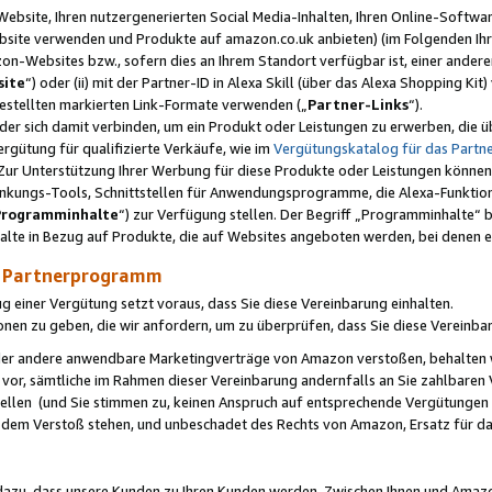
ebsite, Ihren nutzergenerierten Social Media-Inhalten, Ihren Online-Softwar
ebsite verwenden und Produkte auf amazon.co.uk anbieten) (im Folgenden Ihr
-Websites bzw., sofern dies an Ihrem Standort verfügbar ist, einer ander
ite
“) oder (ii) mit der Partner-ID in Alexa Skill (über das Alexa Shopping Ki
estellten markierten Link-Formate verwenden („
Partner-Links
“).
oder sich damit verbinden, um ein Produkt oder Leistungen zu erwerben, di
gütung für qualifizierte Verkäufe, wie im
Vergütungskatalog für das Part
Zur Unterstützung Ihrer Werbung für diese Produkte oder Leistungen können w
linkungs-Tools, Schnittstellen für Anwendungsprogramme, die Alexa-Funktion
Programminhalte
“) zur Verfügung stellen. Der Begriff „Programminhalte“ be
halte in Bezug auf Produkte, die auf Websites angeboten werden, bei denen 
as Partnerprogramm
einer Vergütung setzt voraus, dass Sie diese Vereinbarung einhalten.
ionen zu geben, die wir anfordern, um zu überprüfen, dass Sie diese Vereinba
oder andere anwendbare Marketingverträge von Amazon verstoßen, behalten w
 vor, sämtliche im Rahmen dieser Vereinbarung andernfalls an Sie zahlbare
tellen (und Sie stimmen zu, keinen Anspruch auf entsprechende Vergütungen
 dem Verstoß stehen, und unbeschadet des Rechts von Amazon, Ersatz für 
azu, dass unsere Kunden zu Ihren Kunden werden. Zwischen Ihnen und Amaz