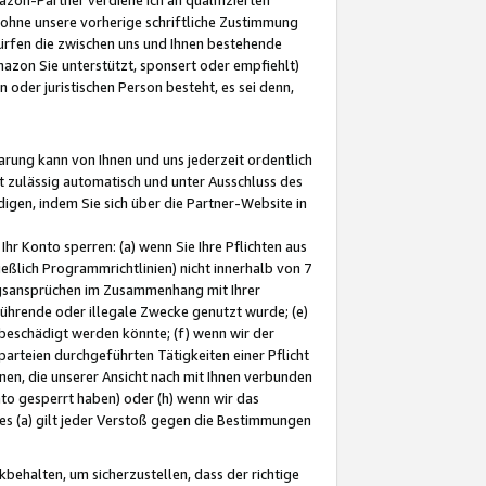
ohne unsere vorherige schriftliche Zustimmung
ürfen die zwischen uns und Ihnen bestehende
mazon Sie unterstützt, sponsert oder empfiehlt)
oder juristischen Person besteht, es sei denn,
arung kann von Ihnen und uns jederzeit ordentlich
t zulässig automatisch und unter Ausschluss des
gen, indem Sie sich über die Partner-Website in
hr Konto sperren: (a) wenn Sie Ihre Pflichten aus
eßlich Programmrichtlinien) nicht innerhalb von 7
ngsansprüchen im Zusammenhang mit Ihrer
ührende oder illegale Zwecke genutzt wurde; (e)
eschädigt werden könnte; (f) wenn wir der
rteien durchgeführten Tätigkeiten einer Pflicht
nen, die unserer Ansicht nach mit Ihnen verbunden
nto gesperrt haben) oder (h) wenn wir das
 (a) gilt jeder Verstoß gegen die Bestimmungen
ehalten, um sicherzustellen, dass der richtige