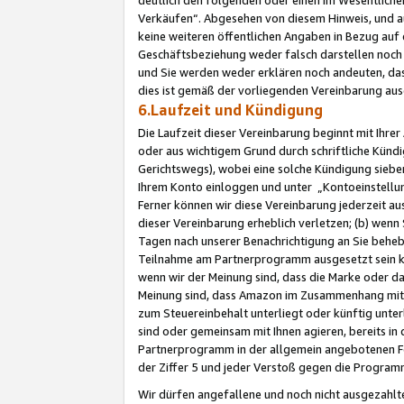
Verkäufen“. Abgesehen von diesem Hinweis, und a
keine weiteren öffentlichen Angaben in Bezug au
Geschäftsbeziehung weder falsch darstellen noch a
und Sie werden weder erklären noch andeuten, dass
dies ist gemäß der vorliegenden Vereinbarung ausd
6.Laufzeit und Kündigung
Die Laufzeit dieser Vereinbarung beginnt mit Ihre
oder aus wichtigem Grund durch schriftliche Kündi
Gerichtswegs), wobei eine solche Kündigung siebe
Ihrem Konto einloggen und unter „Kontoeinstellu
Ferner können wir diese Vereinbarung jederzeit aus
dieser Vereinbarung erheblich verletzen; (b) wenn
Tagen nach unserer Benachrichtigung an Sie behe
Teilnahme am Partnerprogramm ausgesetzt sein kö
wenn wir der Meinung sind, dass die Marke oder 
Meinung sind, dass Amazon im Zusammenhang mit d
zum Steuereinbehalt unterliegt oder künftig unter
sind oder gemeinsam mit Ihnen agieren, bereits in
Partnerprogramm in der allgemein angebotenen Fo
der Ziffer 5 und jeder Verstoß gegen die Programm
Wir dürfen angefallene und noch nicht ausgezahlt