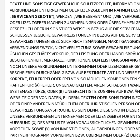
TEXTE UND SONSTIGE GEWERBLICHE SCHUTZRECHTE, INFORMATIONE
VERBUNDENEN UNTERNEHMEN ODER LIZENZGEBERN IM RAHMEN DES
„
SERVICEANGEBOTE
“), WERDEN „WIE BESEHEN“ UND „WIE VERFÜ
ODER LIZENZGEBER MACHEN ZUSICHERUNGEN ODER ÜBERNEHMEN GEW
GESETZLICH ODER IN SONSTIGER WEISE, IN BEZUG AUF DIE SERVI
SCHLIESSEN JEGLICHE GEWÄHRLEISTUNGEN IN BEZUG AUF DIE SERVI
GEWÄHRLEISTUNGEN BEZÜGLICH RECHTSMÄNGELN, MARKTGÄNGIGKEIT
VERWENDUNGSZWECK, NICHTVERLETZUNG SOWIE GEWÄHRLEISTUNGEN 
ÜBLICHEN GESCHÄFTSVERKEHR, DER LEISTUNG ODER HANDELSBRÄUCH
BESCHAFFENHEIT, MERKMALE, FUNKTIONEN, DEN LEISTUNGSUMFANG 
NOCH UNSERE VERBUNDENEN UNTERNEHMEN ODER LIZENZGEBER GEWÄ
BESCHRIEBEN DURCHGÄNGIG BZW. AUF BESTIMMTE ART UND WEISE
KORREKT, FEHLERFREI ODER FREI VON SCHÄDLICHEN KOMPONENTEN
HAFTEN FÜR: (A) FEHLER, UNGENAUIGKEITEN, VIREN, SCHADSOFTW
SYSTEMABSTÜRZE; ODER (B) UNBERECHTIGTE ZUGRIFFE AUF BZW. 
WEBSITE ODER VON DATEN, BILDERN, TEXTEN ODER SONSTIGEN INF
ODER EINER ANDEREN NATÜRLICHEN ODER JURISTISCHEN PERSON OD
GEWÄHRLEISTUNGSANSPRÜCHE, ES SEIN DENN, DIESE SIND IN DIES
UNSERE VERBUNDENEN UNTERNEHMEN ODER LIZENZGEBER FÜR EN
AUFGRUND (X) DES VERLUSTS VON VORAUSSICHTLICHEN GEWINNEN
VORTEILEN SOWIE (Y) VON INVESTITIONEN, AUFWENDUNGEN ODER VE
PARTNERPROGRAMM VORNEHMEN BZW. ÜBERNEHMEN ODER (Z) DER 