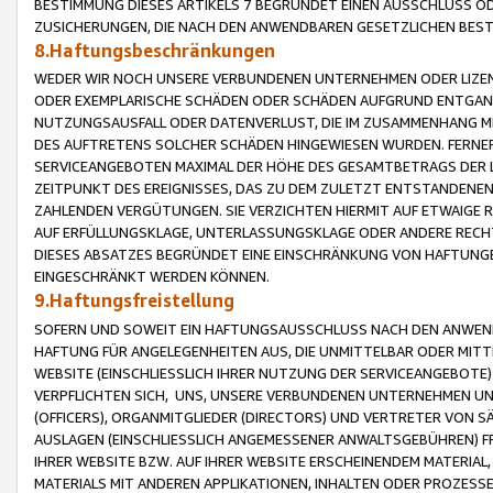
BESTIMMUNG DIESES ARTIKELS 7 BEGRÜNDET EINEN AUSSCHLUSS 
ZUSICHERUNGEN, DIE NACH DEN ANWENDBAREN GESETZLICHEN BE
8.Haftungsbeschränkungen
WEDER WIR NOCH UNSERE VERBUNDENEN UNTERNEHMEN ODER LIZEN
ODER EXEMPLARISCHE SCHÄDEN ODER SCHÄDEN AUFGRUND ENTGANG
NUTZUNGSAUSFALL ODER DATENVERLUST, DIE IM ZUSAMMENHANG MI
DES AUFTRETENS SOLCHER SCHÄDEN HINGEWIESEN WURDEN. FERN
SERVICEANGEBOTEN MAXIMAL DER HÖHE DES GESAMTBETRAGS DER 
ZEITPUNKT DES EREIGNISSES, DAS ZU DEM ZULETZT ENTSTANDENE
ZAHLENDEN VERGÜTUNGEN. SIE VERZICHTEN HIERMIT AUF ETWAIGE 
AUF ERFÜLLUNGSKLAGE, UNTERLASSUNGSKLAGE ODER ANDERE RECHT
DIESES ABSATZES BEGRÜNDET EINE EINSCHRÄNKUNG VON HAFTUNG
EINGESCHRÄNKT WERDEN KÖNNEN.
9.Haftungsfreistellung
SOFERN UND SOWEIT EIN HAFTUNGSAUSSCHLUSS NACH DEN ANWENDB
HAFTUNG FÜR ANGELEGENHEITEN AUS, DIE UNMITTELBAR ODER MITT
WEBSITE (EINSCHLIESSLICH IHRER NUTZUNG DER SERVICEANGEBOTE)
VERPFLICHTEN SICH, UNS, UNSERE VERBUNDENEN UNTERNEHMEN UN
(OFFICERS), ORGANMITGLIEDER (DIRECTORS) UND VERTRETER VON 
AUSLAGEN (EINSCHLIESSLICH ANGEMESSENER ANWALTSGEBÜHREN) FR
IHRER WEBSITE BZW. AUF IHRER WEBSITE ERSCHEINENDEM MATERIAL
MATERIALS MIT ANDEREN APPLIKATIONEN, INHALTEN ODER PROZESSE