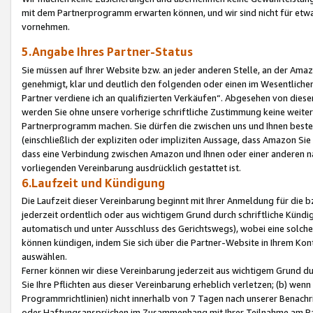
mit dem Partnerprogramm erwarten können, und wir sind nicht für etwa
vornehmen.
5.Angabe Ihres Partner-Status
Sie müssen auf Ihrer Website bzw. an jeder anderen Stelle, an der Am
genehmigt, klar und deutlich den folgenden oder einen im Wesentlichen
Partner verdiene ich an qualifizierten Verkäufen“. Abgesehen von die
werden Sie ohne unsere vorherige schriftliche Zustimmung keine weite
Partnerprogramm machen. Sie dürfen die zwischen uns und Ihnen best
(einschließlich der expliziten oder impliziten Aussage, dass Amazon Si
dass eine Verbindung zwischen Amazon und Ihnen oder einer anderen natü
vorliegenden Vereinbarung ausdrücklich gestattet ist.
6.Laufzeit und Kündigung
Die Laufzeit dieser Vereinbarung beginnt mit Ihrer Anmeldung für die 
jederzeit ordentlich oder aus wichtigem Grund durch schriftliche Kündi
automatisch und unter Ausschluss des Gerichtswegs), wobei eine solch
können kündigen, indem Sie sich über die Partner-Website in Ihrem Ko
auswählen.
Ferner können wir diese Vereinbarung jederzeit aus wichtigem Grund dur
Sie Ihre Pflichten aus dieser Vereinbarung erheblich verletzen; (b) wen
Programmrichtlinien) nicht innerhalb von 7 Tagen nach unserer Benachr
oder Haftungsansprüchen im Zusammenhang mit Ihrer Teilnahme am Pa