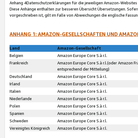
Anhang 4Datenschutzerklärungen für die jeweiligen Amazon-Websites
Diese Anhänge enthalten zur besseren Übersicht Übersetzungen. Sofe
vorgeschrieben ist, gilt im Falle von Abweichungen die englische Fass
ANHANG 1: AMAZON-GESELLSCHAFTEN UND AMAZO
Land
Amazon-Gesellschaft
Belgien
Amazon Europe Core S.à r.l.
Frankreich
Amazon Europe Core S.à r.l.(oder Amazon Fr
entsprechend der Mitteilung)
Deutschland
Amazon Europe Core S.à r.l.
Irland
Amazon Europe Core S.à r.l.
Italien
Amazon Europe Core S.à r.l.
Niederlande
Amazon Europe Core S.à r.l.
Polen
Amazon Europe Core S.à r.l.
Spanien
Amazon Europe Core S.à r.l.
Schweden
Amazon Europe Core S.à r.l.
Vereinigtes Königreich
Amazon Europe Core S.à r.l.