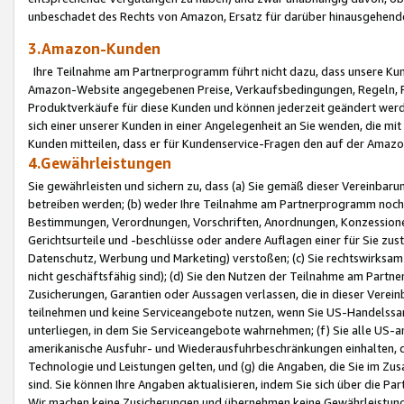
unbeschadet des Rechts von Amazon, Ersatz für darüber hinausgehen
3.Amazon-Kunden
Ihre Teilnahme am Partnerprogramm führt nicht dazu, dass unsere Kun
Amazon-Website angegebenen Preise, Verkaufsbedingungen, Regeln, Ri
Produktverkäufe für diese Kunden und können jederzeit geändert werde
sich einer unserer Kunden in einer Angelegenheit an Sie wenden, die 
Kunden mitteilen, dass er für Kundenservice-Fragen den auf der Ama
4.Gewährleistungen
Sie gewährleisten und sichern zu, dass (a) Sie gemäß dieser Vereinba
betreiben werden; (b) weder Ihre Teilnahme am Partnerprogramm noch d
Bestimmungen, Verordnungen, Vorschriften, Anordnungen, Konzessionen,
Gerichtsurteile und -beschlüsse oder andere Auflagen einer für Sie zu
Datenschutz, Werbung und Marketing) verstoßen; (c) Sie rechtswirksam 
nicht geschäftsfähig sind); (d) Sie den Nutzen der Teilnahme am Partne
Zusicherungen, Garantien oder Aussagen verlassen, die in dieser Verein
teilnehmen und keine Serviceangebote nutzen, wenn Sie US-Handelssa
unterliegen, in dem Sie Serviceangebote wahrnehmen; (f) Sie alle US
amerikanische Ausfuhr- und Wiederausfuhrbeschränkungen einhalten, 
Technologie und Leistungen gelten, und (g) die Angaben, die Sie im 
sind. Sie können Ihre Angaben aktualisieren, indem Sie sich über die 
Wir machen keine Zusicherungen und übernehmen keine Gewährleistun