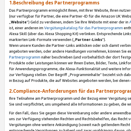
1.Beschreibung des Partnerprogramms
Das Partnerprogramm ermöglicht Ihnen, mit Ihrer Website, Ihren nutzer
(nur verfügbar für Partner, die eine Partner-ID für die Amazon UK We
„
Website
“) Geld zu verdienen, indem Sie Ihre Website mit einer der in
ist, einer anderen im
Vergütungskatalog für das Partnerprogramm
enth
Alexa Skill (über das Alexa Shopping Kit) verlinken. Entsprechende Lin
markierten Link-Formate verwenden („
Partner-Links
“).
Wenn unsere Kunden die Partner-Links anklicken oder sich damit verbi
angeboten werden, oder andere Handlungen vornehmen, können Sie eine
Partnerprogramm
näher beschrieben (und vorbehaltlich der dort festg
Produkte oder Leistungen können wir Ihnen Daten, Bilder, Texte, Linkfo
für Anwendungsprogramme, die Alexa-Funktionalität und weitere Inf
zur Verfügung stellen. Der Begriff „Programminhalte“ bezieht sich dabe
in Bezug auf Produkte, die auf Websites angeboten werden, bei denen 
2.Compliance-Anforderungen für das Partnerprog
Ihre Teilnahme am Partnerprogramm und der Bezug einer Vergütung setz
Sie sind verpflichtet, uns umgehend alle Informationen zu geben, die w
Für den Fall, dass Sie gegen diese Vereinbarung oder andere anwendba
uns zur Verfügung stehenden Rechten und Rechtsbehelfen, das Recht vo
Vergütungen ohne weitere Ankündigung (soweit nach geltendem Recht z
entsprechende Vergütungen zu haben) und zwar unabhängig davon, ob 