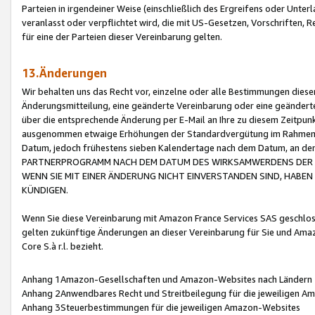
Parteien in irgendeiner Weise (einschließlich des Ergreifens oder Unt
veranlasst oder verpflichtet wird, die mit US-Gesetzen, Vorschriften,
für eine der Parteien dieser Vereinbarung gelten.
13.Änderungen
Wir behalten uns das Recht vor, einzelne oder alle Bestimmungen diese
Änderungsmitteilung, eine geänderte Vereinbarung oder eine geänderte 
über die entsprechende Änderung per E-Mail an Ihre zu diesem Zeitpun
ausgenommen etwaige Erhöhungen der Standardvergütung im Rahmen
Datum, jedoch frühestens sieben Kalendertage nach dem Datum, an de
PARTNERPROGRAMM NACH DEM DATUM DES WIRKSAMWERDENS DER Ä
WENN SIE MIT EINER ÄNDERUNG NICHT EINVERSTANDEN SIND, HABEN S
KÜNDIGEN.
Wenn Sie diese Vereinbarung mit Amazon France Services SAS geschlo
gelten zukünftige Änderungen an dieser Vereinbarung für Sie und Ama
Core S.à r.l. bezieht.
Anhang 1Amazon-Gesellschaften und Amazon-Websites nach Ländern
Anhang 2Anwendbares Recht und Streitbeilegung für die jeweiligen 
Anhang 3Steuerbestimmungen für die jeweiligen Amazon-Websites