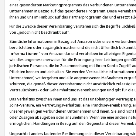
eines gesonderten Marketingprogramms des verbundenen Unternehmens
Unternehmen in Bezug auf das gesonderte Programm. Diese Vereinbarung
Ihnen und uns im Hinblick auf das Partnerprogramm dar und ersetzt al
Für die Zwecke dieser Vereinbarung verstehen sich die Begriffe „schließ
von „jedoch nicht beschränkt auf“.
Sämtliche Informationen in Bezug auf Amazon oder unsere verbunde
bereitstellen oder zugänglich machen und die nicht öffentlich bekannt bz
Informationen
“ von Amazon dar und verbleiben im alleinigen Eigent
wie dies angemessenerweise für die Erbringung Ihrer Leistungen gemäß d
juristischen Personen, die im Zusammenhang mit Ihrem Konto Zugriff au
Pflichten kennen und einhalten. Sie werden Vertrauliche Informationen 
Unternehmen) weitergeben und alle angemessenen Maßnahmen ergreifen
schützen, die gemäß dieser Vereinbarung nicht ausdrücklich zulässig is
Vertraulichkeits- oder Geheimhaltungsvereinbarungen und gilt für die
Das Verhältnis zwischen Ihnen und uns ist das unabhängiger Vertragspa
Joint-Venture, ein Vertretungsverhältnis, eine Franchisevereinbarung, 
unseren jeweiligen verbundenen Unternehmen und Ihnen. Sie sind ni
oder Zusagen abzugeben oder anzunehmen. Wenn Sie eine andere natürli
ermöglichen, Handlungen in Bezug auf den Gegenstand dieser Vereinbar
Ungeachtet anders lautender Bestimmungen in dieser Vereinbarung wird