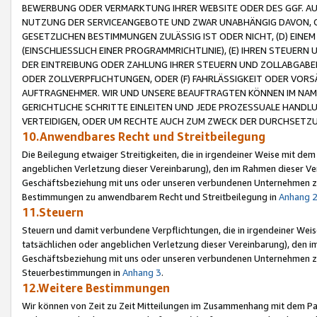
BEWERBUNG ODER VERMARKTUNG IHRER WEBSITE ODER DES GGF. AUF 
NUTZUNG DER SERVICEANGEBOTE UND ZWAR UNABHÄNGIG DAVON, O
GESETZLICHEN BESTIMMUNGEN ZULÄSSIG IST ODER NICHT, (D) EINE
(EINSCHLIESSLICH EINER PROGRAMMRICHTLINIE), (E) IHREN STEUER
DER EINTREIBUNG ODER ZAHLUNG IHRER STEUERN UND ZOLLABGAB
ODER ZOLLVERPFLICHTUNGEN, ODER (F) FAHRLÄSSIGKEIT ODER VORS
AUFTRAGNEHMER. WIR UND UNSERE BEAUFTRAGTEN KÖNNEN IM NAME
GERICHTLICHE SCHRITTE EINLEITEN UND JEDE PROZESSUALE HAND
VERTEIDIGEN, ODER UM RECHTE AUCH ZUM ZWECK DER DURCHSETZU
10.Anwendbares Recht und Streitbeilegung
Die Beilegung etwaiger Streitigkeiten, die in irgendeiner Weise mit de
angeblichen Verletzung dieser Vereinbarung), den im Rahmen dieser Ve
Geschäftsbeziehung mit uns oder unseren verbundenen Unternehmen zu
Bestimmungen zu anwendbarem Recht und Streitbeilegung in
Anhang 
11.Steuern
Steuern und damit verbundene Verpflichtungen, die in irgendeiner Wei
tatsächlichen oder angeblichen Verletzung dieser Vereinbarung), den 
Geschäftsbeziehung mit uns oder unseren verbundenen Unternehmen z
Steuerbestimmungen in
Anhang 3
.
12.Weitere Bestimmungen
Wir können von Zeit zu Zeit Mitteilungen im Zusammenhang mit dem Par