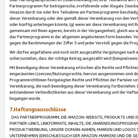
Partnerprogramm für betrügerische, irreführende oder illegale Zwecke
Amazon durch Sie oder Ihre Teilnahme am Partnerprogramm beschädig
dieser Vereinbarung oder den gemäß dieser Vereinbarung von den Vertr
oder künftig unterliegen könnte; (g) wenn wir diese Vereinbarung mit I
gemeinsam mit Ihnen agieren, bereits in der Vergangenheit, gleich aus
das Partnerprogramm in der allgemein angebotenen Form beenden. Vors
gegen die Bestimmungen der Ziffer 5 und jeder Verstoß gegen die Prog
Wir dürfen angefallene und noch nicht ausgezahlte Vergütungen nach 
sicherzustellen, dass der richtige Betrag ausgezahlt wird (beispielsw
Mit Beendigung dieser Vereinbarung erlöschen alle Rechte und Pflichte
eingeräumten Lizenzen/Nutzungsrechte; hiervon ausgenommen sind die in 
Programmrichtlinien festgelegten Rechte und Pflichten der Parteien sow
Vereinbarung, die nach Beendigung dieser Vereinbarung fortbestehen. D
entstandenen Verbindlichkeiten aus dieser Vereinbarung und der Haft
begangen wurde.
7.Haftungsausschlüsse
DAS PARTNERPROGRAMM, DIE AMAZON-WEBSITE, PRODUKTE UND DI
PARTNER-LINKS, LINKFORMATE, INHALTE, DIE ANWENDUNGSPROGR
PRODUKTWERBUNG, UNSERE DOMAIN-NAMEN, MARKEN UND LOGOS S
UNTERNEHMEN (EINSCHLIESSLICH DER AMAZON-MARKEN) UND DIE GE