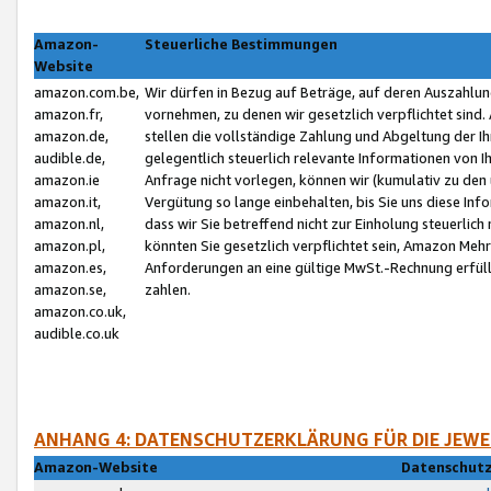
Amazon-
Steuerliche Bestimmungen
Website
amazon.com.be,
Wir dürfen in Bezug auf Beträge, auf deren Auszahlun
amazon.fr,
vornehmen, zu denen wir gesetzlich verpflichtet sind
amazon.de,
stellen die vollständige Zahlung und Abgeltung der 
audible.de,
gelegentlich steuerlich relevante Informationen von I
amazon.ie
Anfrage nicht vorlegen, können wir (kumulativ zu de
amazon.it,
Vergütung so lange einbehalten, bis Sie uns diese Inf
amazon.nl,
dass wir Sie betreffend nicht zur Einholung steuerlich 
amazon.pl,
könnten Sie gesetzlich verpflichtet sein, Amazon Meh
amazon.es,
Anforderungen an eine gültige MwSt.-Rechnung erfüllt
amazon.se,
zahlen.
amazon.co.uk,
audible.co.uk
ANHANG 4: DATENSCHUTZERKLÄRUNG FÜR DIE JEWE
Amazon-Website
Datenschutz