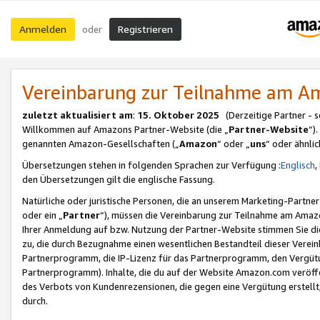
Anmelden
Registrieren
oder
Vereinbarung zur Teilnahme am 
zuletzt aktualisiert am
:
15. Oktober 2025
(Derzeitige Partner - 
Willkommen auf Amazons Partner-Website (die „
Partner-Website
“)
genannten Amazon-Gesellschaften („
Amazon
“ oder „
uns
“ oder ähnli
Übersetzungen stehen in folgenden Sprachen zur Verfügung :
Englisch
,
den Übersetzungen gilt die englische Fassung.
Natürliche oder juristische Personen, die an unserem Marketing-Partn
oder ein „
Partner
“), müssen die Vereinbarung zur Teilnahme am Ama
Ihrer Anmeldung auf bzw. Nutzung der Partner-Website stimmen Sie die
zu, die durch Bezugnahme einen wesentlichen Bestandteil dieser Verei
Partnerprogramm, die IP-Lizenz für das Partnerprogramm, den Vergütu
Partnerprogramm). Inhalte, die du auf der Website Amazon.com veröffe
des Verbots von Kundenrezensionen, die gegen eine Vergütung erstellt, 
durch.