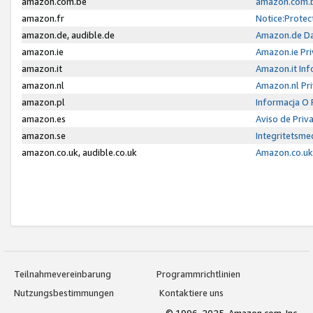
amazon.com.be
amazon.com.b
amazon.fr
Notice:Protec
amazon.de, audible.de
Amazon.de Da
amazon.ie
Amazon.ie Pri
amazon.it
Amazon.it Inf
amazon.nl
Amazon.nl Pri
amazon.pl
Informacja O
amazon.es
Aviso de Priv
amazon.se
Integritetsm
amazon.co.uk, audible.co.uk
Amazon.co.uk 
Teilnahmevereinbarung
Programmrichtlinien
Nutzungsbestimmungen
Kontaktiere uns