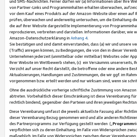
und SMS-Nachrichten. Ferner dürfen wir (a) Informationen über Ihre We
von Partner-Links und Programminhalten erhalten überwachen, aufzei
vor dem Kauf eines Produkts auf der Amazon-Website über einen auf Ih
prüfen, überwachen und anderweitig untersuchen, um die Einhaltung dies
die auf Ihrer Website dargestellte Implementierung von Programminhalt
reproduzieren, verbreiten und darstellen. Informationen darüber, wie w
Amazon-Datenschutzerklärung in
Anhang 4
.
Sie bestätigen und sind damit einverstanden, dass (a) wir und unsere 
(Traffic) anregen können, zu Bedingungen, die von den in dieser Vere
Unternehmen jederzeit (unmittelbar oder mittelbar) Websites oder Appl
Ihrer Website im Wettbewerb stehen, (c) ein Versäumnis unsererseits, I
Verzicht auf unser Recht darstellt, die betroffene oder eine andere B
Aktualisierungen, Handlungen und Zustimmungen, die wir ggf. im Rahme
vorgenommen bzw. erteilt werden und nur wirksam sind, wenn sie schri
Ohne die ausdrückliche vorherige schriftliche Zustimmung von Amazon
abtreten. Vorbehaltlich dieser Einschränkung ist diese Vereinbarung f
rechtlich bindend, gegenüber den Parteien und ihren jeweiligen Rech
Diese Vereinbarung umfasst die jeweils aktuellste Fassung aller Richtli
dieser Vereinbarung Bezug genommen wird und alle anderen Richtlinie
des Partnerprogramms zur Verfügung gestellt werden („
Programmric
verpflichten sich zu deren Einhaltung. Im Falle von Widersprüchen zwi
maßgeblich. Im Falle von Widersprüchen zwischen dieser Vereinbarun