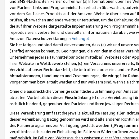
und SMS-Nachrichten. Ferner dürfen wir (a) Informationen über Ihre We
von Partner-Links und Programminhalten erhalten überwachen, aufzei
vor dem Kauf eines Produkts auf der Amazon-Website über einen auf Ih
prüfen, überwachen und anderweitig untersuchen, um die Einhaltung dies
die auf Ihrer Website dargestellte Implementierung von Programminhalt
reproduzieren, verbreiten und darstellen. Informationen darüber, wie w
Amazon-Datenschutzerklärung in
Anhang 4
.
Sie bestätigen und sind damit einverstanden, dass (a) wir und unsere 
(Traffic) anregen können, zu Bedingungen, die von den in dieser Vere
Unternehmen jederzeit (unmittelbar oder mittelbar) Websites oder Appl
Ihrer Website im Wettbewerb stehen, (c) ein Versäumnis unsererseits, I
Verzicht auf unser Recht darstellt, die betroffene oder eine andere B
Aktualisierungen, Handlungen und Zustimmungen, die wir ggf. im Rahme
vorgenommen bzw. erteilt werden und nur wirksam sind, wenn sie schri
Ohne die ausdrückliche vorherige schriftliche Zustimmung von Amazon
abtreten. Vorbehaltlich dieser Einschränkung ist diese Vereinbarung f
rechtlich bindend, gegenüber den Parteien und ihren jeweiligen Rech
Diese Vereinbarung umfasst die jeweils aktuellste Fassung aller Richtli
dieser Vereinbarung Bezug genommen wird und alle anderen Richtlinie
des Partnerprogramms zur Verfügung gestellt werden („
Programmric
verpflichten sich zu deren Einhaltung. Im Falle von Widersprüchen zwi
maßgeblich. Im Falle von Widersprüchen zwischen dieser Vereinbarun