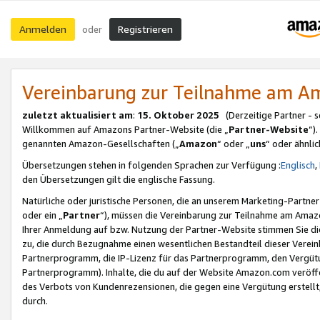
Anmelden
Registrieren
oder
Vereinbarung zur Teilnahme am 
zuletzt aktualisiert am
:
15. Oktober 2025
(Derzeitige Partner - 
Willkommen auf Amazons Partner-Website (die „
Partner-Website
“)
genannten Amazon-Gesellschaften („
Amazon
“ oder „
uns
“ oder ähnli
Übersetzungen stehen in folgenden Sprachen zur Verfügung :
Englisch
,
den Übersetzungen gilt die englische Fassung.
Natürliche oder juristische Personen, die an unserem Marketing-Partn
oder ein „
Partner
“), müssen die Vereinbarung zur Teilnahme am Ama
Ihrer Anmeldung auf bzw. Nutzung der Partner-Website stimmen Sie die
zu, die durch Bezugnahme einen wesentlichen Bestandteil dieser Verei
Partnerprogramm, die IP-Lizenz für das Partnerprogramm, den Vergütu
Partnerprogramm). Inhalte, die du auf der Website Amazon.com veröffe
des Verbots von Kundenrezensionen, die gegen eine Vergütung erstellt, 
durch.