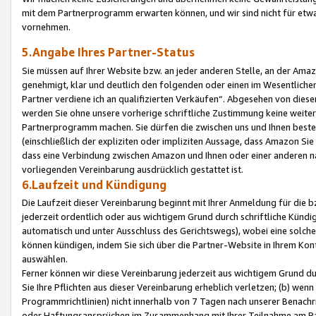
mit dem Partnerprogramm erwarten können, und wir sind nicht für etwa
vornehmen.
5.Angabe Ihres Partner-Status
Sie müssen auf Ihrer Website bzw. an jeder anderen Stelle, an der Am
genehmigt, klar und deutlich den folgenden oder einen im Wesentlichen
Partner verdiene ich an qualifizierten Verkäufen“. Abgesehen von die
werden Sie ohne unsere vorherige schriftliche Zustimmung keine weite
Partnerprogramm machen. Sie dürfen die zwischen uns und Ihnen best
(einschließlich der expliziten oder impliziten Aussage, dass Amazon Si
dass eine Verbindung zwischen Amazon und Ihnen oder einer anderen natü
vorliegenden Vereinbarung ausdrücklich gestattet ist.
6.Laufzeit und Kündigung
Die Laufzeit dieser Vereinbarung beginnt mit Ihrer Anmeldung für die 
jederzeit ordentlich oder aus wichtigem Grund durch schriftliche Kündi
automatisch und unter Ausschluss des Gerichtswegs), wobei eine solch
können kündigen, indem Sie sich über die Partner-Website in Ihrem Ko
auswählen.
Ferner können wir diese Vereinbarung jederzeit aus wichtigem Grund dur
Sie Ihre Pflichten aus dieser Vereinbarung erheblich verletzen; (b) wen
Programmrichtlinien) nicht innerhalb von 7 Tagen nach unserer Benachr
oder Haftungsansprüchen im Zusammenhang mit Ihrer Teilnahme am Pa