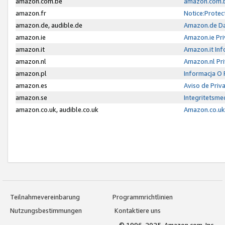
amazon.com.be
amazon.com.b
amazon.fr
Notice:Protec
amazon.de, audible.de
Amazon.de Da
amazon.ie
Amazon.ie Pri
amazon.it
Amazon.it Inf
amazon.nl
Amazon.nl Pri
amazon.pl
Informacja O
amazon.es
Aviso de Priv
amazon.se
Integritetsm
amazon.co.uk, audible.co.uk
Amazon.co.uk 
Teilnahmevereinbarung
Programmrichtlinien
Nutzungsbestimmungen
Kontaktiere uns