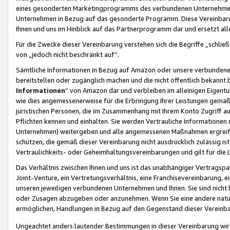
eines gesonderten Marketingprogramms des verbundenen Unternehmens
Unternehmen in Bezug auf das gesonderte Programm. Diese Vereinbarung
Ihnen und uns im Hinblick auf das Partnerprogramm dar und ersetzt al
Für die Zwecke dieser Vereinbarung verstehen sich die Begriffe „schließ
von „jedoch nicht beschränkt auf“.
Sämtliche Informationen in Bezug auf Amazon oder unsere verbunde
bereitstellen oder zugänglich machen und die nicht öffentlich bekannt bz
Informationen
“ von Amazon dar und verbleiben im alleinigen Eigent
wie dies angemessenerweise für die Erbringung Ihrer Leistungen gemäß d
juristischen Personen, die im Zusammenhang mit Ihrem Konto Zugriff au
Pflichten kennen und einhalten. Sie werden Vertrauliche Informationen 
Unternehmen) weitergeben und alle angemessenen Maßnahmen ergreifen
schützen, die gemäß dieser Vereinbarung nicht ausdrücklich zulässig is
Vertraulichkeits- oder Geheimhaltungsvereinbarungen und gilt für die
Das Verhältnis zwischen Ihnen und uns ist das unabhängiger Vertragspa
Joint-Venture, ein Vertretungsverhältnis, eine Franchisevereinbarung, 
unseren jeweiligen verbundenen Unternehmen und Ihnen. Sie sind ni
oder Zusagen abzugeben oder anzunehmen. Wenn Sie eine andere natürli
ermöglichen, Handlungen in Bezug auf den Gegenstand dieser Vereinbar
Ungeachtet anders lautender Bestimmungen in dieser Vereinbarung wird