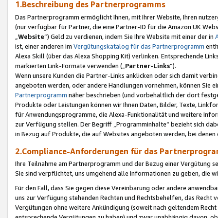
1.Beschreibung des Partnerprogramms
Das Partnerprogramm ermöglicht Ihnen, mit Ihrer Website, Ihren nutzer
(nur verfügbar für Partner, die eine Partner-ID für die Amazon UK We
„
Website
“) Geld zu verdienen, indem Sie Ihre Website mit einer der in
ist, einer anderen im
Vergütungskatalog für das Partnerprogramm
enth
Alexa Skill (über das Alexa Shopping Kit) verlinken. Entsprechende Lin
markierten Link-Formate verwenden („
Partner-Links
“).
Wenn unsere Kunden die Partner-Links anklicken oder sich damit verbi
angeboten werden, oder andere Handlungen vornehmen, können Sie eine
Partnerprogramm
näher beschrieben (und vorbehaltlich der dort festg
Produkte oder Leistungen können wir Ihnen Daten, Bilder, Texte, Linkfo
für Anwendungsprogramme, die Alexa-Funktionalität und weitere Inf
zur Verfügung stellen. Der Begriff „Programminhalte“ bezieht sich dabe
in Bezug auf Produkte, die auf Websites angeboten werden, bei denen 
2.Compliance-Anforderungen für das Partnerprog
Ihre Teilnahme am Partnerprogramm und der Bezug einer Vergütung setz
Sie sind verpflichtet, uns umgehend alle Informationen zu geben, die w
Für den Fall, dass Sie gegen diese Vereinbarung oder andere anwendba
uns zur Verfügung stehenden Rechten und Rechtsbehelfen, das Recht vo
Vergütungen ohne weitere Ankündigung (soweit nach geltendem Recht z
entsprechende Vergütungen zu haben) und zwar unabhängig davon, ob 