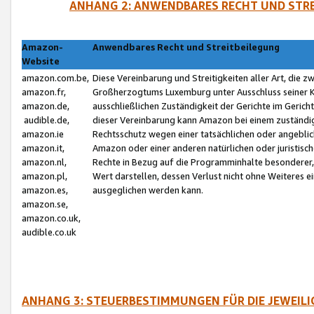
ANHANG 2: ANWENDBARES RECHT UND STRE
Amazon-
Anwendbares Recht und Streitbeilegung
Website
amazon.com.be,
Diese Vereinbarung und Streitigkeiten aller Art, die 
amazon.fr,
Großherzogtums Luxemburg unter Ausschluss seiner Kol
amazon.de,
ausschließlichen Zuständigkeit der Gerichte im Geri
audible.de,
dieser Vereinbarung kann Amazon bei einem zuständig
amazon.ie
Rechtsschutz wegen einer tatsächlichen oder angebli
amazon.it,
Amazon oder einer anderen natürlichen oder juristisc
amazon.nl,
Rechte in Bezug auf die Programminhalte besonderer,
amazon.pl,
Wert darstellen, dessen Verlust nicht ohne Weiteres e
amazon.es,
ausgeglichen werden kann.
amazon.se,
amazon.co.uk,
audible.co.uk
ANHANG 3: STEUERBESTIMMUNGEN FÜR DIE JEWEIL