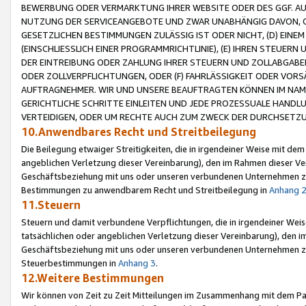
BEWERBUNG ODER VERMARKTUNG IHRER WEBSITE ODER DES GGF. AUF 
NUTZUNG DER SERVICEANGEBOTE UND ZWAR UNABHÄNGIG DAVON, O
GESETZLICHEN BESTIMMUNGEN ZULÄSSIG IST ODER NICHT, (D) EINE
(EINSCHLIESSLICH EINER PROGRAMMRICHTLINIE), (E) IHREN STEUER
DER EINTREIBUNG ODER ZAHLUNG IHRER STEUERN UND ZOLLABGAB
ODER ZOLLVERPFLICHTUNGEN, ODER (F) FAHRLÄSSIGKEIT ODER VORS
AUFTRAGNEHMER. WIR UND UNSERE BEAUFTRAGTEN KÖNNEN IM NAME
GERICHTLICHE SCHRITTE EINLEITEN UND JEDE PROZESSUALE HAND
VERTEIDIGEN, ODER UM RECHTE AUCH ZUM ZWECK DER DURCHSETZU
10.Anwendbares Recht und Streitbeilegung
Die Beilegung etwaiger Streitigkeiten, die in irgendeiner Weise mit de
angeblichen Verletzung dieser Vereinbarung), den im Rahmen dieser Ve
Geschäftsbeziehung mit uns oder unseren verbundenen Unternehmen zu
Bestimmungen zu anwendbarem Recht und Streitbeilegung in
Anhang 
11.Steuern
Steuern und damit verbundene Verpflichtungen, die in irgendeiner Wei
tatsächlichen oder angeblichen Verletzung dieser Vereinbarung), den 
Geschäftsbeziehung mit uns oder unseren verbundenen Unternehmen z
Steuerbestimmungen in
Anhang 3
.
12.Weitere Bestimmungen
Wir können von Zeit zu Zeit Mitteilungen im Zusammenhang mit dem Par