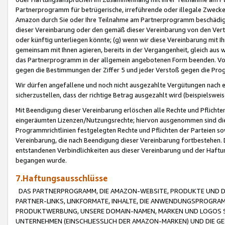
Partnerprogramm für betrügerische, irreführende oder illegale Zwecke
Amazon durch Sie oder Ihre Teilnahme am Partnerprogramm beschädig
dieser Vereinbarung oder den gemäß dieser Vereinbarung von den Vertr
oder künftig unterliegen könnte; (g) wenn wir diese Vereinbarung mit I
gemeinsam mit Ihnen agieren, bereits in der Vergangenheit, gleich aus
das Partnerprogramm in der allgemein angebotenen Form beenden. Vors
gegen die Bestimmungen der Ziffer 5 und jeder Verstoß gegen die Prog
Wir dürfen angefallene und noch nicht ausgezahlte Vergütungen nach 
sicherzustellen, dass der richtige Betrag ausgezahlt wird (beispielsw
Mit Beendigung dieser Vereinbarung erlöschen alle Rechte und Pflichte
eingeräumten Lizenzen/Nutzungsrechte; hiervon ausgenommen sind die in 
Programmrichtlinien festgelegten Rechte und Pflichten der Parteien sow
Vereinbarung, die nach Beendigung dieser Vereinbarung fortbestehen. D
entstandenen Verbindlichkeiten aus dieser Vereinbarung und der Haft
begangen wurde.
7.Haftungsausschlüsse
DAS PARTNERPROGRAMM, DIE AMAZON-WEBSITE, PRODUKTE UND DI
PARTNER-LINKS, LINKFORMATE, INHALTE, DIE ANWENDUNGSPROGR
PRODUKTWERBUNG, UNSERE DOMAIN-NAMEN, MARKEN UND LOGOS S
UNTERNEHMEN (EINSCHLIESSLICH DER AMAZON-MARKEN) UND DIE GE