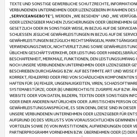
TEXTE UND SONSTIGE GEWERBLICHE SCHUTZRECHTE, INFORMATIONE
VERBUNDENEN UNTERNEHMEN ODER LIZENZGEBERN IM RAHMEN DES
„
SERVICEANGEBOTE
“), WERDEN „WIE BESEHEN“ UND „WIE VERFÜ
ODER LIZENZGEBER MACHEN ZUSICHERUNGEN ODER ÜBERNEHMEN GEW
GESETZLICH ODER IN SONSTIGER WEISE, IN BEZUG AUF DIE SERVI
SCHLIESSEN JEGLICHE GEWÄHRLEISTUNGEN IN BEZUG AUF DIE SERVI
GEWÄHRLEISTUNGEN BEZÜGLICH RECHTSMÄNGELN, MARKTGÄNGIGKEIT
VERWENDUNGSZWECK, NICHTVERLETZUNG SOWIE GEWÄHRLEISTUNGEN 
ÜBLICHEN GESCHÄFTSVERKEHR, DER LEISTUNG ODER HANDELSBRÄUCH
BESCHAFFENHEIT, MERKMALE, FUNKTIONEN, DEN LEISTUNGSUMFANG 
NOCH UNSERE VERBUNDENEN UNTERNEHMEN ODER LIZENZGEBER GEWÄ
BESCHRIEBEN DURCHGÄNGIG BZW. AUF BESTIMMTE ART UND WEISE
KORREKT, FEHLERFREI ODER FREI VON SCHÄDLICHEN KOMPONENTEN
HAFTEN FÜR: (A) FEHLER, UNGENAUIGKEITEN, VIREN, SCHADSOFTW
SYSTEMABSTÜRZE; ODER (B) UNBERECHTIGTE ZUGRIFFE AUF BZW. 
WEBSITE ODER VON DATEN, BILDERN, TEXTEN ODER SONSTIGEN INF
ODER EINER ANDEREN NATÜRLICHEN ODER JURISTISCHEN PERSON OD
GEWÄHRLEISTUNGSANSPRÜCHE, ES SEIN DENN, DIESE SIND IN DIES
UNSERE VERBUNDENEN UNTERNEHMEN ODER LIZENZGEBER FÜR EN
AUFGRUND (X) DES VERLUSTS VON VORAUSSICHTLICHEN GEWINNEN
VORTEILEN SOWIE (Y) VON INVESTITIONEN, AUFWENDUNGEN ODER VE
PARTNERPROGRAMM VORNEHMEN BZW. ÜBERNEHMEN ODER (Z) DER 