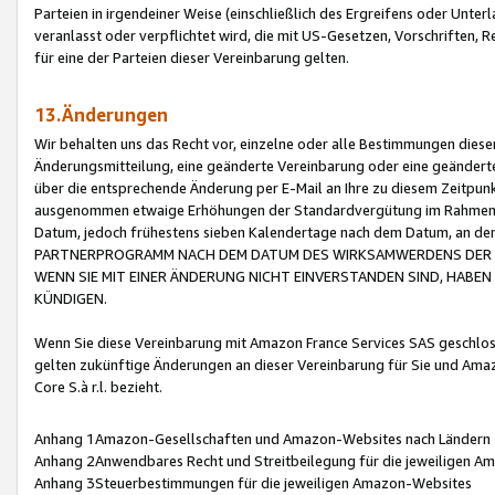
Parteien in irgendeiner Weise (einschließlich des Ergreifens oder Unt
veranlasst oder verpflichtet wird, die mit US-Gesetzen, Vorschriften,
für eine der Parteien dieser Vereinbarung gelten.
13.Änderungen
Wir behalten uns das Recht vor, einzelne oder alle Bestimmungen diese
Änderungsmitteilung, eine geänderte Vereinbarung oder eine geänderte 
über die entsprechende Änderung per E-Mail an Ihre zu diesem Zeitpun
ausgenommen etwaige Erhöhungen der Standardvergütung im Rahmen
Datum, jedoch frühestens sieben Kalendertage nach dem Datum, an de
PARTNERPROGRAMM NACH DEM DATUM DES WIRKSAMWERDENS DER Ä
WENN SIE MIT EINER ÄNDERUNG NICHT EINVERSTANDEN SIND, HABEN S
KÜNDIGEN.
Wenn Sie diese Vereinbarung mit Amazon France Services SAS geschlo
gelten zukünftige Änderungen an dieser Vereinbarung für Sie und Ama
Core S.à r.l. bezieht.
Anhang 1Amazon-Gesellschaften und Amazon-Websites nach Ländern
Anhang 2Anwendbares Recht und Streitbeilegung für die jeweiligen 
Anhang 3Steuerbestimmungen für die jeweiligen Amazon-Websites