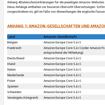
Anhang 4Datenschutzerklärungen für die jeweiligen Amazon-Websites
Diese Anhänge enthalten zur besseren Übersicht Übersetzungen. Sofe
vorgeschrieben ist, gilt im Falle von Abweichungen die englische Fass
ANHANG 1: AMAZON-GESELLSCHAFTEN UND AMAZO
Land
Amazon-Gesellschaft
Belgien
Amazon Europe Core S.à r.l.
Frankreich
Amazon Europe Core S.à r.l.(oder Amazon Fr
entsprechend der Mitteilung)
Deutschland
Amazon Europe Core S.à r.l.
Irland
Amazon Europe Core S.à r.l.
Italien
Amazon Europe Core S.à r.l.
Niederlande
Amazon Europe Core S.à r.l.
Polen
Amazon Europe Core S.à r.l.
Spanien
Amazon Europe Core S.à r.l.
Schweden
Amazon Europe Core S.à r.l.
Vereinigtes Königreich
Amazon Europe Core S.à r.l.