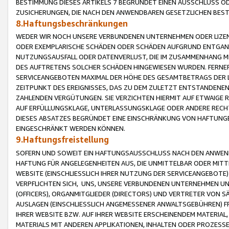
BESTIMMUNG DIESES ARTIKELS 7 BEGRÜNDET EINEN AUSSCHLUSS 
ZUSICHERUNGEN, DIE NACH DEN ANWENDBAREN GESETZLICHEN BE
8.Haftungsbeschränkungen
WEDER WIR NOCH UNSERE VERBUNDENEN UNTERNEHMEN ODER LIZEN
ODER EXEMPLARISCHE SCHÄDEN ODER SCHÄDEN AUFGRUND ENTGANG
NUTZUNGSAUSFALL ODER DATENVERLUST, DIE IM ZUSAMMENHANG MI
DES AUFTRETENS SOLCHER SCHÄDEN HINGEWIESEN WURDEN. FERN
SERVICEANGEBOTEN MAXIMAL DER HÖHE DES GESAMTBETRAGS DER 
ZEITPUNKT DES EREIGNISSES, DAS ZU DEM ZULETZT ENTSTANDENE
ZAHLENDEN VERGÜTUNGEN. SIE VERZICHTEN HIERMIT AUF ETWAIGE 
AUF ERFÜLLUNGSKLAGE, UNTERLASSUNGSKLAGE ODER ANDERE RECHT
DIESES ABSATZES BEGRÜNDET EINE EINSCHRÄNKUNG VON HAFTUNG
EINGESCHRÄNKT WERDEN KÖNNEN.
9.Haftungsfreistellung
SOFERN UND SOWEIT EIN HAFTUNGSAUSSCHLUSS NACH DEN ANWENDB
HAFTUNG FÜR ANGELEGENHEITEN AUS, DIE UNMITTELBAR ODER MITT
WEBSITE (EINSCHLIESSLICH IHRER NUTZUNG DER SERVICEANGEBOTE)
VERPFLICHTEN SICH, UNS, UNSERE VERBUNDENEN UNTERNEHMEN UN
(OFFICERS), ORGANMITGLIEDER (DIRECTORS) UND VERTRETER VON 
AUSLAGEN (EINSCHLIESSLICH ANGEMESSENER ANWALTSGEBÜHREN) FR
IHRER WEBSITE BZW. AUF IHRER WEBSITE ERSCHEINENDEM MATERIAL
MATERIALS MIT ANDEREN APPLIKATIONEN, INHALTEN ODER PROZESSE