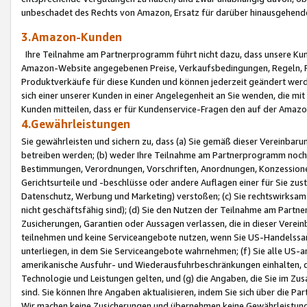
unbeschadet des Rechts von Amazon, Ersatz für darüber hinausgehen
3.Amazon-Kunden
Ihre Teilnahme am Partnerprogramm führt nicht dazu, dass unsere Kun
Amazon-Website angegebenen Preise, Verkaufsbedingungen, Regeln, Ri
Produktverkäufe für diese Kunden und können jederzeit geändert werde
sich einer unserer Kunden in einer Angelegenheit an Sie wenden, die 
Kunden mitteilen, dass er für Kundenservice-Fragen den auf der Ama
4.Gewährleistungen
Sie gewährleisten und sichern zu, dass (a) Sie gemäß dieser Vereinba
betreiben werden; (b) weder Ihre Teilnahme am Partnerprogramm noch d
Bestimmungen, Verordnungen, Vorschriften, Anordnungen, Konzessionen,
Gerichtsurteile und -beschlüsse oder andere Auflagen einer für Sie zu
Datenschutz, Werbung und Marketing) verstoßen; (c) Sie rechtswirksam 
nicht geschäftsfähig sind); (d) Sie den Nutzen der Teilnahme am Partne
Zusicherungen, Garantien oder Aussagen verlassen, die in dieser Verein
teilnehmen und keine Serviceangebote nutzen, wenn Sie US-Handelssa
unterliegen, in dem Sie Serviceangebote wahrnehmen; (f) Sie alle US
amerikanische Ausfuhr- und Wiederausfuhrbeschränkungen einhalten, 
Technologie und Leistungen gelten, und (g) die Angaben, die Sie im 
sind. Sie können Ihre Angaben aktualisieren, indem Sie sich über die 
Wir machen keine Zusicherungen und übernehmen keine Gewährleistun