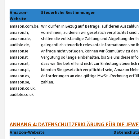
Amazon-
Steuerliche Bestimmungen
Website
amazon.com.be,
Wir dürfen in Bezug auf Beträge, auf deren Auszahlun
amazon.fr,
vornehmen, zu denen wir gesetzlich verpflichtet sind
amazon.de,
stellen die vollständige Zahlung und Abgeltung der 
audible.de,
gelegentlich steuerlich relevante Informationen von I
amazon.ie
Anfrage nicht vorlegen, können wir (kumulativ zu de
amazon.it,
Vergütung so lange einbehalten, bis Sie uns diese Inf
amazon.nl,
dass wir Sie betreffend nicht zur Einholung steuerlich 
amazon.pl,
könnten Sie gesetzlich verpflichtet sein, Amazon Meh
amazon.es,
Anforderungen an eine gültige MwSt.-Rechnung erfüllt
amazon.se,
zahlen.
amazon.co.uk,
audible.co.uk
ANHANG 4: DATENSCHUTZERKLÄRUNG FÜR DIE JEWE
Amazon-Website
Datenschutz