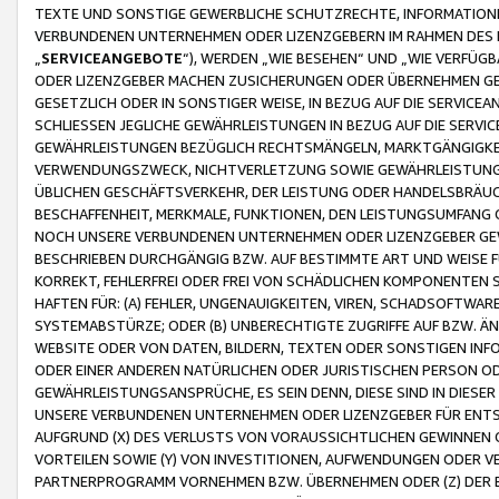
TEXTE UND SONSTIGE GEWERBLICHE SCHUTZRECHTE, INFORMATIONE
VERBUNDENEN UNTERNEHMEN ODER LIZENZGEBERN IM RAHMEN DES
„
SERVICEANGEBOTE
“), WERDEN „WIE BESEHEN“ UND „WIE VERFÜ
ODER LIZENZGEBER MACHEN ZUSICHERUNGEN ODER ÜBERNEHMEN GEW
GESETZLICH ODER IN SONSTIGER WEISE, IN BEZUG AUF DIE SERVI
SCHLIESSEN JEGLICHE GEWÄHRLEISTUNGEN IN BEZUG AUF DIE SERVI
GEWÄHRLEISTUNGEN BEZÜGLICH RECHTSMÄNGELN, MARKTGÄNGIGKEIT
VERWENDUNGSZWECK, NICHTVERLETZUNG SOWIE GEWÄHRLEISTUNGEN 
ÜBLICHEN GESCHÄFTSVERKEHR, DER LEISTUNG ODER HANDELSBRÄUCH
BESCHAFFENHEIT, MERKMALE, FUNKTIONEN, DEN LEISTUNGSUMFANG 
NOCH UNSERE VERBUNDENEN UNTERNEHMEN ODER LIZENZGEBER GEWÄ
BESCHRIEBEN DURCHGÄNGIG BZW. AUF BESTIMMTE ART UND WEISE
KORREKT, FEHLERFREI ODER FREI VON SCHÄDLICHEN KOMPONENTEN
HAFTEN FÜR: (A) FEHLER, UNGENAUIGKEITEN, VIREN, SCHADSOFTW
SYSTEMABSTÜRZE; ODER (B) UNBERECHTIGTE ZUGRIFFE AUF BZW. 
WEBSITE ODER VON DATEN, BILDERN, TEXTEN ODER SONSTIGEN INF
ODER EINER ANDEREN NATÜRLICHEN ODER JURISTISCHEN PERSON OD
GEWÄHRLEISTUNGSANSPRÜCHE, ES SEIN DENN, DIESE SIND IN DIES
UNSERE VERBUNDENEN UNTERNEHMEN ODER LIZENZGEBER FÜR EN
AUFGRUND (X) DES VERLUSTS VON VORAUSSICHTLICHEN GEWINNEN
VORTEILEN SOWIE (Y) VON INVESTITIONEN, AUFWENDUNGEN ODER VE
PARTNERPROGRAMM VORNEHMEN BZW. ÜBERNEHMEN ODER (Z) DER 