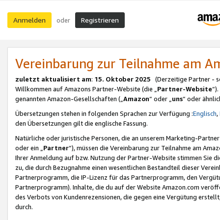
Anmelden
Registrieren
oder
Vereinbarung zur Teilnahme am 
zuletzt aktualisiert am
:
15. Oktober 2025
(Derzeitige Partner - 
Willkommen auf Amazons Partner-Website (die „
Partner-Website
“)
genannten Amazon-Gesellschaften („
Amazon
“ oder „
uns
“ oder ähnli
Übersetzungen stehen in folgenden Sprachen zur Verfügung :
Englisch
,
den Übersetzungen gilt die englische Fassung.
Natürliche oder juristische Personen, die an unserem Marketing-Partn
oder ein „
Partner
“), müssen die Vereinbarung zur Teilnahme am Ama
Ihrer Anmeldung auf bzw. Nutzung der Partner-Website stimmen Sie die
zu, die durch Bezugnahme einen wesentlichen Bestandteil dieser Verei
Partnerprogramm, die IP-Lizenz für das Partnerprogramm, den Vergütu
Partnerprogramm). Inhalte, die du auf der Website Amazon.com veröffe
des Verbots von Kundenrezensionen, die gegen eine Vergütung erstellt, 
durch.