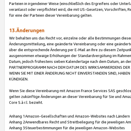
Parteien in irgendeiner Weise (einschließlich des Ergreifens oder Unt
veranlasst oder verpflichtet wird, die mit US-Gesetzen, Vorschriften,
für eine der Parteien dieser Vereinbarung gelten.
13.Änderungen
Wir behalten uns das Recht vor, einzelne oder alle Bestimmungen diese
Änderungsmitteilung, eine geänderte Vereinbarung oder eine geänderte 
über die entsprechende Änderung per E-Mail an Ihre zu diesem Zeitpun
ausgenommen etwaige Erhöhungen der Standardvergütung im Rahmen
Datum, jedoch frühestens sieben Kalendertage nach dem Datum, an de
PARTNERPROGRAMM NACH DEM DATUM DES WIRKSAMWERDENS DER Ä
WENN SIE MIT EINER ÄNDERUNG NICHT EINVERSTANDEN SIND, HABEN S
KÜNDIGEN.
Wenn Sie diese Vereinbarung mit Amazon France Services SAS geschlo
gelten zukünftige Änderungen an dieser Vereinbarung für Sie und Ama
Core S.à r.l. bezieht.
Anhang 1Amazon-Gesellschaften und Amazon-Websites nach Ländern
Anhang 2Anwendbares Recht und Streitbeilegung für die jeweiligen 
Anhang 3Steuerbestimmungen für die jeweiligen Amazon-Websites