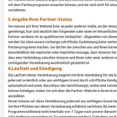
mit dem Partnerprogramm erwarten können, und wir sind nicht für etwa
vornehmen.
5.Angabe Ihres Partner-Status
Sie müssen auf Ihrer Website bzw. an jeder anderen Stelle, an der Am
genehmigt, klar und deutlich den folgenden oder einen im Wesentlichen
Partner verdiene ich an qualifizierten Verkäufen“. Abgesehen von die
werden Sie ohne unsere vorherige schriftliche Zustimmung keine weite
Partnerprogramm machen. Sie dürfen die zwischen uns und Ihnen best
(einschließlich der expliziten oder impliziten Aussage, dass Amazon Si
dass eine Verbindung zwischen Amazon und Ihnen oder einer anderen natü
vorliegenden Vereinbarung ausdrücklich gestattet ist.
6.Laufzeit und Kündigung
Die Laufzeit dieser Vereinbarung beginnt mit Ihrer Anmeldung für die 
jederzeit ordentlich oder aus wichtigem Grund durch schriftliche Kündi
automatisch und unter Ausschluss des Gerichtswegs), wobei eine solch
können kündigen, indem Sie sich über die Partner-Website in Ihrem Ko
auswählen.
Ferner können wir diese Vereinbarung jederzeit aus wichtigem Grund dur
Sie Ihre Pflichten aus dieser Vereinbarung erheblich verletzen; (b) wen
Programmrichtlinien) nicht innerhalb von 7 Tagen nach unserer Benachr
oder Haftungsansprüchen im Zusammenhang mit Ihrer Teilnahme am Pa