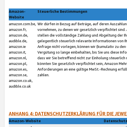
Amazon-
Steuerliche Bestimmungen
Website
amazon.com.be,
Wir dürfen in Bezug auf Beträge, auf deren Auszahlun
amazon.fr,
vornehmen, zu denen wir gesetzlich verpflichtet sind
amazon.de,
stellen die vollständige Zahlung und Abgeltung der 
audible.de,
gelegentlich steuerlich relevante Informationen von I
amazon.ie
Anfrage nicht vorlegen, können wir (kumulativ zu de
amazon.it,
Vergütung so lange einbehalten, bis Sie uns diese Inf
amazon.nl,
dass wir Sie betreffend nicht zur Einholung steuerlich 
amazon.pl,
könnten Sie gesetzlich verpflichtet sein, Amazon Meh
amazon.es,
Anforderungen an eine gültige MwSt.-Rechnung erfüllt
amazon.se,
zahlen.
amazon.co.uk,
audible.co.uk
ANHANG 4: DATENSCHUTZERKLÄRUNG FÜR DIE JEWE
Amazon-Website
Datenschutz