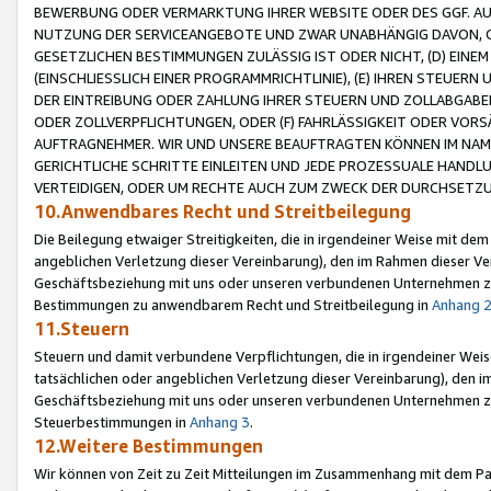
BEWERBUNG ODER VERMARKTUNG IHRER WEBSITE ODER DES GGF. AUF 
NUTZUNG DER SERVICEANGEBOTE UND ZWAR UNABHÄNGIG DAVON, O
GESETZLICHEN BESTIMMUNGEN ZULÄSSIG IST ODER NICHT, (D) EINE
(EINSCHLIESSLICH EINER PROGRAMMRICHTLINIE), (E) IHREN STEUER
DER EINTREIBUNG ODER ZAHLUNG IHRER STEUERN UND ZOLLABGAB
ODER ZOLLVERPFLICHTUNGEN, ODER (F) FAHRLÄSSIGKEIT ODER VORS
AUFTRAGNEHMER. WIR UND UNSERE BEAUFTRAGTEN KÖNNEN IM NAME
GERICHTLICHE SCHRITTE EINLEITEN UND JEDE PROZESSUALE HAND
VERTEIDIGEN, ODER UM RECHTE AUCH ZUM ZWECK DER DURCHSETZU
10.Anwendbares Recht und Streitbeilegung
Die Beilegung etwaiger Streitigkeiten, die in irgendeiner Weise mit de
angeblichen Verletzung dieser Vereinbarung), den im Rahmen dieser Ve
Geschäftsbeziehung mit uns oder unseren verbundenen Unternehmen zu
Bestimmungen zu anwendbarem Recht und Streitbeilegung in
Anhang 
11.Steuern
Steuern und damit verbundene Verpflichtungen, die in irgendeiner Wei
tatsächlichen oder angeblichen Verletzung dieser Vereinbarung), den 
Geschäftsbeziehung mit uns oder unseren verbundenen Unternehmen z
Steuerbestimmungen in
Anhang 3
.
12.Weitere Bestimmungen
Wir können von Zeit zu Zeit Mitteilungen im Zusammenhang mit dem Par