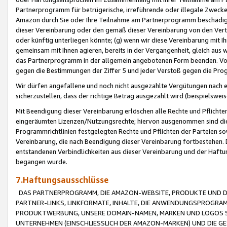
Partnerprogramm für betrügerische, irreführende oder illegale Zwecke
Amazon durch Sie oder Ihre Teilnahme am Partnerprogramm beschädig
dieser Vereinbarung oder den gemäß dieser Vereinbarung von den Vertr
oder künftig unterliegen könnte; (g) wenn wir diese Vereinbarung mit I
gemeinsam mit Ihnen agieren, bereits in der Vergangenheit, gleich aus
das Partnerprogramm in der allgemein angebotenen Form beenden. Vors
gegen die Bestimmungen der Ziffer 5 und jeder Verstoß gegen die Prog
Wir dürfen angefallene und noch nicht ausgezahlte Vergütungen nach 
sicherzustellen, dass der richtige Betrag ausgezahlt wird (beispielsw
Mit Beendigung dieser Vereinbarung erlöschen alle Rechte und Pflichte
eingeräumten Lizenzen/Nutzungsrechte; hiervon ausgenommen sind die in 
Programmrichtlinien festgelegten Rechte und Pflichten der Parteien sow
Vereinbarung, die nach Beendigung dieser Vereinbarung fortbestehen. D
entstandenen Verbindlichkeiten aus dieser Vereinbarung und der Haft
begangen wurde.
7.Haftungsausschlüsse
DAS PARTNERPROGRAMM, DIE AMAZON-WEBSITE, PRODUKTE UND DI
PARTNER-LINKS, LINKFORMATE, INHALTE, DIE ANWENDUNGSPROGR
PRODUKTWERBUNG, UNSERE DOMAIN-NAMEN, MARKEN UND LOGOS S
UNTERNEHMEN (EINSCHLIESSLICH DER AMAZON-MARKEN) UND DIE GE