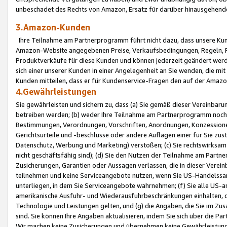
unbeschadet des Rechts von Amazon, Ersatz für darüber hinausgehen
3.Amazon-Kunden
Ihre Teilnahme am Partnerprogramm führt nicht dazu, dass unsere Kun
Amazon-Website angegebenen Preise, Verkaufsbedingungen, Regeln, Ri
Produktverkäufe für diese Kunden und können jederzeit geändert werde
sich einer unserer Kunden in einer Angelegenheit an Sie wenden, die 
Kunden mitteilen, dass er für Kundenservice-Fragen den auf der Ama
4.Gewährleistungen
Sie gewährleisten und sichern zu, dass (a) Sie gemäß dieser Vereinba
betreiben werden; (b) weder Ihre Teilnahme am Partnerprogramm noch d
Bestimmungen, Verordnungen, Vorschriften, Anordnungen, Konzessionen,
Gerichtsurteile und -beschlüsse oder andere Auflagen einer für Sie zu
Datenschutz, Werbung und Marketing) verstoßen; (c) Sie rechtswirksam 
nicht geschäftsfähig sind); (d) Sie den Nutzen der Teilnahme am Partne
Zusicherungen, Garantien oder Aussagen verlassen, die in dieser Verein
teilnehmen und keine Serviceangebote nutzen, wenn Sie US-Handelssa
unterliegen, in dem Sie Serviceangebote wahrnehmen; (f) Sie alle US
amerikanische Ausfuhr- und Wiederausfuhrbeschränkungen einhalten, 
Technologie und Leistungen gelten, und (g) die Angaben, die Sie im 
sind. Sie können Ihre Angaben aktualisieren, indem Sie sich über die 
Wir machen keine Zusicherungen und übernehmen keine Gewährleistun