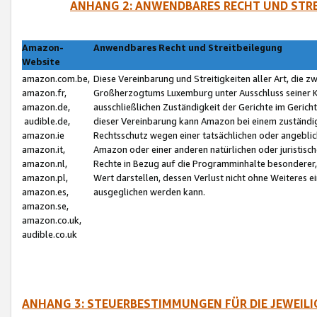
ANHANG 2: ANWENDBARES RECHT UND STRE
Amazon-
Anwendbares Recht und Streitbeilegung
Website
amazon.com.be,
Diese Vereinbarung und Streitigkeiten aller Art, die 
amazon.fr,
Großherzogtums Luxemburg unter Ausschluss seiner Kol
amazon.de,
ausschließlichen Zuständigkeit der Gerichte im Geri
audible.de,
dieser Vereinbarung kann Amazon bei einem zuständig
amazon.ie
Rechtsschutz wegen einer tatsächlichen oder angebli
amazon.it,
Amazon oder einer anderen natürlichen oder juristisc
amazon.nl,
Rechte in Bezug auf die Programminhalte besonderer,
amazon.pl,
Wert darstellen, dessen Verlust nicht ohne Weiteres e
amazon.es,
ausgeglichen werden kann.
amazon.se,
amazon.co.uk,
audible.co.uk
ANHANG 3: STEUERBESTIMMUNGEN FÜR DIE JEWEIL