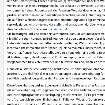
und SMS-Nachrichten. Ferner dürfen wir (a) Informationen über Ihre We
von Partner-Links und Programminhalten erhalten überwachen, aufzei
vor dem Kauf eines Produkts auf der Amazon-Website über einen auf Ih
prüfen, überwachen und anderweitig untersuchen, um die Einhaltung dies
die auf Ihrer Website dargestellte Implementierung von Programminhalt
reproduzieren, verbreiten und darstellen. Informationen darüber, wie w
Amazon-Datenschutzerklärung in
Anhang 4
.
Sie bestätigen und sind damit einverstanden, dass (a) wir und unsere 
(Traffic) anregen können, zu Bedingungen, die von den in dieser Vere
Unternehmen jederzeit (unmittelbar oder mittelbar) Websites oder Appl
Ihrer Website im Wettbewerb stehen, (c) ein Versäumnis unsererseits, I
Verzicht auf unser Recht darstellt, die betroffene oder eine andere B
Aktualisierungen, Handlungen und Zustimmungen, die wir ggf. im Rahme
vorgenommen bzw. erteilt werden und nur wirksam sind, wenn sie schri
Ohne die ausdrückliche vorherige schriftliche Zustimmung von Amazon
abtreten. Vorbehaltlich dieser Einschränkung ist diese Vereinbarung f
rechtlich bindend, gegenüber den Parteien und ihren jeweiligen Rech
Diese Vereinbarung umfasst die jeweils aktuellste Fassung aller Richtli
dieser Vereinbarung Bezug genommen wird und alle anderen Richtlinie
des Partnerprogramms zur Verfügung gestellt werden („
Programmric
verpflichten sich zu deren Einhaltung. Im Falle von Widersprüchen zwi
maßgeblich. Im Falle von Widersprüchen zwischen dieser Vereinbarun