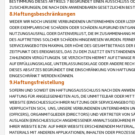
BESTIMMUNG DIESES ARTIKELS 7 BEGRÜNDET EINEN AUSSCHLUSS 
ZUSICHERUNGEN, DIE NACH DEN ANWENDBAREN GESETZLICHEN BE
8.Haftungsbeschränkungen
WEDER WIR NOCH UNSERE VERBUNDENEN UNTERNEHMEN ODER LIZEN
ODER EXEMPLARISCHE SCHÄDEN ODER SCHÄDEN AUFGRUND ENTGANG
NUTZUNGSAUSFALL ODER DATENVERLUST, DIE IM ZUSAMMENHANG MI
DES AUFTRETENS SOLCHER SCHÄDEN HINGEWIESEN WURDEN. FERN
SERVICEANGEBOTEN MAXIMAL DER HÖHE DES GESAMTBETRAGS DER 
ZEITPUNKT DES EREIGNISSES, DAS ZU DEM ZULETZT ENTSTANDENE
ZAHLENDEN VERGÜTUNGEN. SIE VERZICHTEN HIERMIT AUF ETWAIGE 
AUF ERFÜLLUNGSKLAGE, UNTERLASSUNGSKLAGE ODER ANDERE RECHT
DIESES ABSATZES BEGRÜNDET EINE EINSCHRÄNKUNG VON HAFTUNG
EINGESCHRÄNKT WERDEN KÖNNEN.
9.Haftungsfreistellung
SOFERN UND SOWEIT EIN HAFTUNGSAUSSCHLUSS NACH DEN ANWENDB
HAFTUNG FÜR ANGELEGENHEITEN AUS, DIE UNMITTELBAR ODER MITT
WEBSITE (EINSCHLIESSLICH IHRER NUTZUNG DER SERVICEANGEBOTE)
VERPFLICHTEN SICH, UNS, UNSERE VERBUNDENEN UNTERNEHMEN UN
(OFFICERS), ORGANMITGLIEDER (DIRECTORS) UND VERTRETER VON 
AUSLAGEN (EINSCHLIESSLICH ANGEMESSENER ANWALTSGEBÜHREN) FR
IHRER WEBSITE BZW. AUF IHRER WEBSITE ERSCHEINENDEM MATERIAL
MATERIALS MIT ANDEREN APPLIKATIONEN, INHALTEN ODER PROZESSE