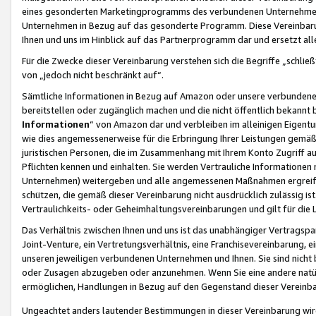
eines gesonderten Marketingprogramms des verbundenen Unternehmens
Unternehmen in Bezug auf das gesonderte Programm. Diese Vereinbarung
Ihnen und uns im Hinblick auf das Partnerprogramm dar und ersetzt al
Für die Zwecke dieser Vereinbarung verstehen sich die Begriffe „schließ
von „jedoch nicht beschränkt auf“.
Sämtliche Informationen in Bezug auf Amazon oder unsere verbunde
bereitstellen oder zugänglich machen und die nicht öffentlich bekannt bz
Informationen
“ von Amazon dar und verbleiben im alleinigen Eigent
wie dies angemessenerweise für die Erbringung Ihrer Leistungen gemäß d
juristischen Personen, die im Zusammenhang mit Ihrem Konto Zugriff au
Pflichten kennen und einhalten. Sie werden Vertrauliche Informationen 
Unternehmen) weitergeben und alle angemessenen Maßnahmen ergreifen
schützen, die gemäß dieser Vereinbarung nicht ausdrücklich zulässig is
Vertraulichkeits- oder Geheimhaltungsvereinbarungen und gilt für die
Das Verhältnis zwischen Ihnen und uns ist das unabhängiger Vertragspa
Joint-Venture, ein Vertretungsverhältnis, eine Franchisevereinbarung, 
unseren jeweiligen verbundenen Unternehmen und Ihnen. Sie sind ni
oder Zusagen abzugeben oder anzunehmen. Wenn Sie eine andere natürli
ermöglichen, Handlungen in Bezug auf den Gegenstand dieser Vereinbar
Ungeachtet anders lautender Bestimmungen in dieser Vereinbarung wird