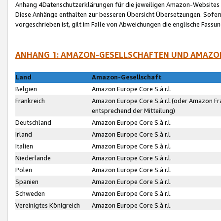
Anhang 4Datenschutzerklärungen für die jeweiligen Amazon-Websites
Diese Anhänge enthalten zur besseren Übersicht Übersetzungen. Sofe
vorgeschrieben ist, gilt im Falle von Abweichungen die englische Fass
ANHANG 1: AMAZON-GESELLSCHAFTEN UND AMAZO
Land
Amazon-Gesellschaft
Belgien
Amazon Europe Core S.à r.l.
Frankreich
Amazon Europe Core S.à r.l.(oder Amazon Fr
entsprechend der Mitteilung)
Deutschland
Amazon Europe Core S.à r.l.
Irland
Amazon Europe Core S.à r.l.
Italien
Amazon Europe Core S.à r.l.
Niederlande
Amazon Europe Core S.à r.l.
Polen
Amazon Europe Core S.à r.l.
Spanien
Amazon Europe Core S.à r.l.
Schweden
Amazon Europe Core S.à r.l.
Vereinigtes Königreich
Amazon Europe Core S.à r.l.