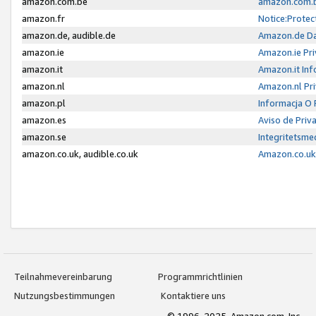
amazon.com.be
amazon.com.b
amazon.fr
Notice:Protec
amazon.de, audible.de
Amazon.de Da
amazon.ie
Amazon.ie Pri
amazon.it
Amazon.it Inf
amazon.nl
Amazon.nl Pri
amazon.pl
Informacja O
amazon.es
Aviso de Priv
amazon.se
Integritetsm
amazon.co.uk, audible.co.uk
Amazon.co.uk 
Teilnahmevereinbarung
Programmrichtlinien
Nutzungsbestimmungen
Kontaktiere uns