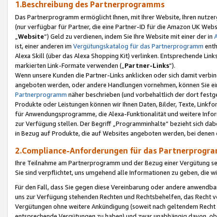
1.Beschreibung des Partnerprogramms
Das Partnerprogramm ermöglicht Ihnen, mit Ihrer Website, Ihren nutzer
(nur verfügbar für Partner, die eine Partner-ID für die Amazon UK We
„
Website
“) Geld zu verdienen, indem Sie Ihre Website mit einer der in
ist, einer anderen im
Vergütungskatalog für das Partnerprogramm
enth
Alexa Skill (über das Alexa Shopping Kit) verlinken. Entsprechende Lin
markierten Link-Formate verwenden („
Partner-Links
“).
Wenn unsere Kunden die Partner-Links anklicken oder sich damit verbi
angeboten werden, oder andere Handlungen vornehmen, können Sie eine
Partnerprogramm
näher beschrieben (und vorbehaltlich der dort festg
Produkte oder Leistungen können wir Ihnen Daten, Bilder, Texte, Linkfo
für Anwendungsprogramme, die Alexa-Funktionalität und weitere Inf
zur Verfügung stellen. Der Begriff „Programminhalte“ bezieht sich dabe
in Bezug auf Produkte, die auf Websites angeboten werden, bei denen 
2.Compliance-Anforderungen für das Partnerprog
Ihre Teilnahme am Partnerprogramm und der Bezug einer Vergütung setz
Sie sind verpflichtet, uns umgehend alle Informationen zu geben, die w
Für den Fall, dass Sie gegen diese Vereinbarung oder andere anwendba
uns zur Verfügung stehenden Rechten und Rechtsbehelfen, das Recht vo
Vergütungen ohne weitere Ankündigung (soweit nach geltendem Recht z
entsprechende Vergütungen zu haben) und zwar unabhängig davon, ob 