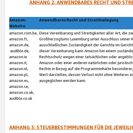
ANHANG 2: ANWENDBARES RECHT UND STRE
Amazon-
Anwendbares Recht und Streitbeilegung
Website
amazon.com.be,
Diese Vereinbarung und Streitigkeiten aller Art, die 
amazon.fr,
Großherzogtums Luxemburg unter Ausschluss seiner Kol
amazon.de,
ausschließlichen Zuständigkeit der Gerichte im Geri
audible.de,
dieser Vereinbarung kann Amazon bei einem zuständig
amazon.ie
Rechtsschutz wegen einer tatsächlichen oder angebli
amazon.it,
Amazon oder einer anderen natürlichen oder juristisc
amazon.nl,
Rechte in Bezug auf die Programminhalte besonderer,
amazon.pl,
Wert darstellen, dessen Verlust nicht ohne Weiteres e
amazon.es,
ausgeglichen werden kann.
amazon.se,
amazon.co.uk,
audible.co.uk
ANHANG 3: STEUERBESTIMMUNGEN FÜR DIE JEWEIL