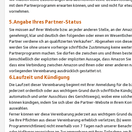
mit dem Partnerprogramm erwarten können, und wir sind nicht für etwa
vornehmen.
5.Angabe Ihres Partner-Status
Sie müssen auf Ihrer Website bzw. an jeder anderen Stelle, an der Am
genehmigt, klar und deutlich den folgenden oder einen im Wesentlichen
Partner verdiene ich an qualifizierten Verkäufen“. Abgesehen von die
werden Sie ohne unsere vorherige schriftliche Zustimmung keine weite
Partnerprogramm machen. Sie dürfen die zwischen uns und Ihnen best
(einschließlich der expliziten oder impliziten Aussage, dass Amazon Si
dass eine Verbindung zwischen Amazon und Ihnen oder einer anderen natü
vorliegenden Vereinbarung ausdrücklich gestattet ist.
6.Laufzeit und Kündigung
Die Laufzeit dieser Vereinbarung beginnt mit Ihrer Anmeldung für die 
jederzeit ordentlich oder aus wichtigem Grund durch schriftliche Kündi
automatisch und unter Ausschluss des Gerichtswegs), wobei eine solch
können kündigen, indem Sie sich über die Partner-Website in Ihrem Ko
auswählen.
Ferner können wir diese Vereinbarung jederzeit aus wichtigem Grund dur
Sie Ihre Pflichten aus dieser Vereinbarung erheblich verletzen; (b) wen
Programmrichtlinien) nicht innerhalb von 7 Tagen nach unserer Benachr
oder Haftungsansprüchen im Zusammenhang mit Ihrer Teilnahme am Pa