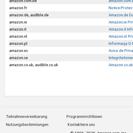
amazon.com.be
amazon.com.b
amazon.fr
Notice:Protec
amazon.de, audible.de
Amazon.de Da
amazon.ie
Amazon.ie Pri
amazon.it
Amazon.it Inf
amazon.nl
Amazon.nl Pri
amazon.pl
Informacja O
amazon.es
Aviso de Priv
amazon.se
Integritetsm
amazon.co.uk, audible.co.uk
Amazon.co.uk 
Teilnahmevereinbarung
Programmrichtlinien
Nutzungsbestimmungen
Kontaktiere uns