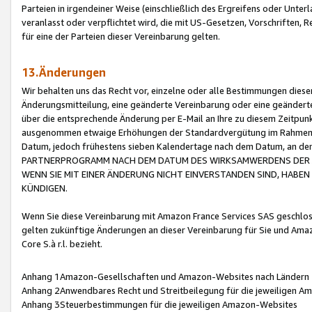
Parteien in irgendeiner Weise (einschließlich des Ergreifens oder Unt
veranlasst oder verpflichtet wird, die mit US-Gesetzen, Vorschriften,
für eine der Parteien dieser Vereinbarung gelten.
13.Änderungen
Wir behalten uns das Recht vor, einzelne oder alle Bestimmungen diese
Änderungsmitteilung, eine geänderte Vereinbarung oder eine geänderte 
über die entsprechende Änderung per E-Mail an Ihre zu diesem Zeitpun
ausgenommen etwaige Erhöhungen der Standardvergütung im Rahmen
Datum, jedoch frühestens sieben Kalendertage nach dem Datum, an de
PARTNERPROGRAMM NACH DEM DATUM DES WIRKSAMWERDENS DER Ä
WENN SIE MIT EINER ÄNDERUNG NICHT EINVERSTANDEN SIND, HABEN S
KÜNDIGEN.
Wenn Sie diese Vereinbarung mit Amazon France Services SAS geschlo
gelten zukünftige Änderungen an dieser Vereinbarung für Sie und Ama
Core S.à r.l. bezieht.
Anhang 1Amazon-Gesellschaften und Amazon-Websites nach Ländern
Anhang 2Anwendbares Recht und Streitbeilegung für die jeweiligen 
Anhang 3Steuerbestimmungen für die jeweiligen Amazon-Websites