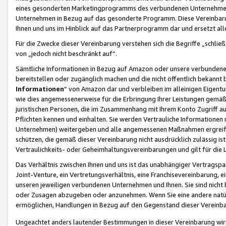
eines gesonderten Marketingprogramms des verbundenen Unternehmens
Unternehmen in Bezug auf das gesonderte Programm. Diese Vereinbarung
Ihnen und uns im Hinblick auf das Partnerprogramm dar und ersetzt al
Für die Zwecke dieser Vereinbarung verstehen sich die Begriffe „schließ
von „jedoch nicht beschränkt auf“.
Sämtliche Informationen in Bezug auf Amazon oder unsere verbunde
bereitstellen oder zugänglich machen und die nicht öffentlich bekannt bz
Informationen
“ von Amazon dar und verbleiben im alleinigen Eigent
wie dies angemessenerweise für die Erbringung Ihrer Leistungen gemäß d
juristischen Personen, die im Zusammenhang mit Ihrem Konto Zugriff au
Pflichten kennen und einhalten. Sie werden Vertrauliche Informationen 
Unternehmen) weitergeben und alle angemessenen Maßnahmen ergreifen
schützen, die gemäß dieser Vereinbarung nicht ausdrücklich zulässig is
Vertraulichkeits- oder Geheimhaltungsvereinbarungen und gilt für die
Das Verhältnis zwischen Ihnen und uns ist das unabhängiger Vertragspa
Joint-Venture, ein Vertretungsverhältnis, eine Franchisevereinbarung, 
unseren jeweiligen verbundenen Unternehmen und Ihnen. Sie sind ni
oder Zusagen abzugeben oder anzunehmen. Wenn Sie eine andere natürli
ermöglichen, Handlungen in Bezug auf den Gegenstand dieser Vereinbar
Ungeachtet anders lautender Bestimmungen in dieser Vereinbarung wird