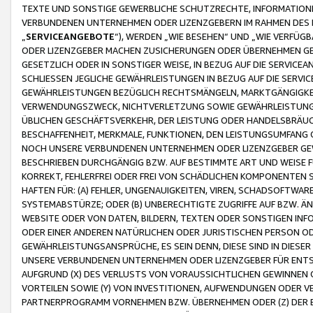
TEXTE UND SONSTIGE GEWERBLICHE SCHUTZRECHTE, INFORMATIONE
VERBUNDENEN UNTERNEHMEN ODER LIZENZGEBERN IM RAHMEN DES
„
SERVICEANGEBOTE
“), WERDEN „WIE BESEHEN“ UND „WIE VERFÜ
ODER LIZENZGEBER MACHEN ZUSICHERUNGEN ODER ÜBERNEHMEN GEW
GESETZLICH ODER IN SONSTIGER WEISE, IN BEZUG AUF DIE SERVI
SCHLIESSEN JEGLICHE GEWÄHRLEISTUNGEN IN BEZUG AUF DIE SERVI
GEWÄHRLEISTUNGEN BEZÜGLICH RECHTSMÄNGELN, MARKTGÄNGIGKEIT
VERWENDUNGSZWECK, NICHTVERLETZUNG SOWIE GEWÄHRLEISTUNGEN 
ÜBLICHEN GESCHÄFTSVERKEHR, DER LEISTUNG ODER HANDELSBRÄUCH
BESCHAFFENHEIT, MERKMALE, FUNKTIONEN, DEN LEISTUNGSUMFANG 
NOCH UNSERE VERBUNDENEN UNTERNEHMEN ODER LIZENZGEBER GEWÄ
BESCHRIEBEN DURCHGÄNGIG BZW. AUF BESTIMMTE ART UND WEISE
KORREKT, FEHLERFREI ODER FREI VON SCHÄDLICHEN KOMPONENTEN
HAFTEN FÜR: (A) FEHLER, UNGENAUIGKEITEN, VIREN, SCHADSOFTW
SYSTEMABSTÜRZE; ODER (B) UNBERECHTIGTE ZUGRIFFE AUF BZW. 
WEBSITE ODER VON DATEN, BILDERN, TEXTEN ODER SONSTIGEN INF
ODER EINER ANDEREN NATÜRLICHEN ODER JURISTISCHEN PERSON OD
GEWÄHRLEISTUNGSANSPRÜCHE, ES SEIN DENN, DIESE SIND IN DIES
UNSERE VERBUNDENEN UNTERNEHMEN ODER LIZENZGEBER FÜR EN
AUFGRUND (X) DES VERLUSTS VON VORAUSSICHTLICHEN GEWINNEN
VORTEILEN SOWIE (Y) VON INVESTITIONEN, AUFWENDUNGEN ODER VE
PARTNERPROGRAMM VORNEHMEN BZW. ÜBERNEHMEN ODER (Z) DER 