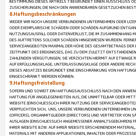
BESTIMMUNG DIESES ARTIKELS 7 BEGRÜNDET EINEN AUSSCHLUSS 
ZUSICHERUNGEN, DIE NACH DEN ANWENDBAREN GESETZLICHEN BE
8.Haftungsbeschränkungen
WEDER WIR NOCH UNSERE VERBUNDENEN UNTERNEHMEN ODER LIZEN
ODER EXEMPLARISCHE SCHÄDEN ODER SCHÄDEN AUFGRUND ENTGANG
NUTZUNGSAUSFALL ODER DATENVERLUST, DIE IM ZUSAMMENHANG MI
DES AUFTRETENS SOLCHER SCHÄDEN HINGEWIESEN WURDEN. FERN
SERVICEANGEBOTEN MAXIMAL DER HÖHE DES GESAMTBETRAGS DER 
ZEITPUNKT DES EREIGNISSES, DAS ZU DEM ZULETZT ENTSTANDENE
ZAHLENDEN VERGÜTUNGEN. SIE VERZICHTEN HIERMIT AUF ETWAIGE 
AUF ERFÜLLUNGSKLAGE, UNTERLASSUNGSKLAGE ODER ANDERE RECHT
DIESES ABSATZES BEGRÜNDET EINE EINSCHRÄNKUNG VON HAFTUNG
EINGESCHRÄNKT WERDEN KÖNNEN.
9.Haftungsfreistellung
SOFERN UND SOWEIT EIN HAFTUNGSAUSSCHLUSS NACH DEN ANWENDB
HAFTUNG FÜR ANGELEGENHEITEN AUS, DIE UNMITTELBAR ODER MITT
WEBSITE (EINSCHLIESSLICH IHRER NUTZUNG DER SERVICEANGEBOTE)
VERPFLICHTEN SICH, UNS, UNSERE VERBUNDENEN UNTERNEHMEN UN
(OFFICERS), ORGANMITGLIEDER (DIRECTORS) UND VERTRETER VON 
AUSLAGEN (EINSCHLIESSLICH ANGEMESSENER ANWALTSGEBÜHREN) FR
IHRER WEBSITE BZW. AUF IHRER WEBSITE ERSCHEINENDEM MATERIAL
MATERIALS MIT ANDEREN APPLIKATIONEN, INHALTEN ODER PROZESSE