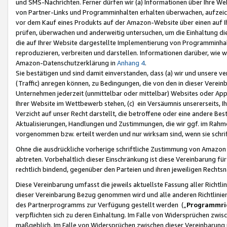
und SMS-Nachrichten. Ferner dürfen wir (a) Informationen über Ihre We
von Partner-Links und Programminhalten erhalten überwachen, aufzei
vor dem Kauf eines Produkts auf der Amazon-Website über einen auf Ih
prüfen, überwachen und anderweitig untersuchen, um die Einhaltung dies
die auf Ihrer Website dargestellte Implementierung von Programminhalt
reproduzieren, verbreiten und darstellen. Informationen darüber, wie w
Amazon-Datenschutzerklärung in
Anhang 4
.
Sie bestätigen und sind damit einverstanden, dass (a) wir und unsere 
(Traffic) anregen können, zu Bedingungen, die von den in dieser Vere
Unternehmen jederzeit (unmittelbar oder mittelbar) Websites oder Appl
Ihrer Website im Wettbewerb stehen, (c) ein Versäumnis unsererseits, I
Verzicht auf unser Recht darstellt, die betroffene oder eine andere B
Aktualisierungen, Handlungen und Zustimmungen, die wir ggf. im Rahme
vorgenommen bzw. erteilt werden und nur wirksam sind, wenn sie schri
Ohne die ausdrückliche vorherige schriftliche Zustimmung von Amazon
abtreten. Vorbehaltlich dieser Einschränkung ist diese Vereinbarung f
rechtlich bindend, gegenüber den Parteien und ihren jeweiligen Rech
Diese Vereinbarung umfasst die jeweils aktuellste Fassung aller Richtli
dieser Vereinbarung Bezug genommen wird und alle anderen Richtlinie
des Partnerprogramms zur Verfügung gestellt werden („
Programmric
verpflichten sich zu deren Einhaltung. Im Falle von Widersprüchen zwi
maßgeblich. Im Falle von Widersprüchen zwischen dieser Vereinbarun