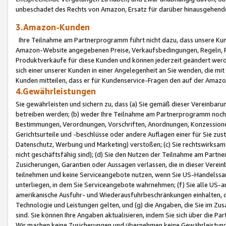
unbeschadet des Rechts von Amazon, Ersatz für darüber hinausgehen
3.Amazon-Kunden
Ihre Teilnahme am Partnerprogramm führt nicht dazu, dass unsere Kun
Amazon-Website angegebenen Preise, Verkaufsbedingungen, Regeln, Ri
Produktverkäufe für diese Kunden und können jederzeit geändert werde
sich einer unserer Kunden in einer Angelegenheit an Sie wenden, die 
Kunden mitteilen, dass er für Kundenservice-Fragen den auf der Ama
4.Gewährleistungen
Sie gewährleisten und sichern zu, dass (a) Sie gemäß dieser Vereinba
betreiben werden; (b) weder Ihre Teilnahme am Partnerprogramm noch d
Bestimmungen, Verordnungen, Vorschriften, Anordnungen, Konzessionen,
Gerichtsurteile und -beschlüsse oder andere Auflagen einer für Sie zu
Datenschutz, Werbung und Marketing) verstoßen; (c) Sie rechtswirksam 
nicht geschäftsfähig sind); (d) Sie den Nutzen der Teilnahme am Partne
Zusicherungen, Garantien oder Aussagen verlassen, die in dieser Verein
teilnehmen und keine Serviceangebote nutzen, wenn Sie US-Handelssa
unterliegen, in dem Sie Serviceangebote wahrnehmen; (f) Sie alle US
amerikanische Ausfuhr- und Wiederausfuhrbeschränkungen einhalten, 
Technologie und Leistungen gelten, und (g) die Angaben, die Sie im 
sind. Sie können Ihre Angaben aktualisieren, indem Sie sich über die 
Wir machen keine Zusicherungen und übernehmen keine Gewährleistun