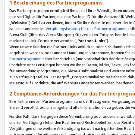
1.Beschreibung des Partnerprogramms
Das Partnerprogramm ermöglicht Ihnen, mit Ihrer Website, Ihren nutzer
(nur verfügbar für Partner, die eine Partner-ID für die Amazon UK We
„
Website
“) Geld zu verdienen, indem Sie Ihre Website mit einer der in
ist, einer anderen im
Vergütungskatalog für das Partnerprogramm
enth
Alexa Skill (über das Alexa Shopping Kit) verlinken. Entsprechende Lin
markierten Link-Formate verwenden („
Partner-Links
“).
Wenn unsere Kunden die Partner-Links anklicken oder sich damit verbi
angeboten werden, oder andere Handlungen vornehmen, können Sie eine
Partnerprogramm
näher beschrieben (und vorbehaltlich der dort festg
Produkte oder Leistungen können wir Ihnen Daten, Bilder, Texte, Linkfo
für Anwendungsprogramme, die Alexa-Funktionalität und weitere Inf
zur Verfügung stellen. Der Begriff „Programminhalte“ bezieht sich dabe
in Bezug auf Produkte, die auf Websites angeboten werden, bei denen 
2.Compliance-Anforderungen für das Partnerprog
Ihre Teilnahme am Partnerprogramm und der Bezug einer Vergütung setz
Sie sind verpflichtet, uns umgehend alle Informationen zu geben, die w
Für den Fall, dass Sie gegen diese Vereinbarung oder andere anwendba
uns zur Verfügung stehenden Rechten und Rechtsbehelfen, das Recht vo
Vergütungen ohne weitere Ankündigung (soweit nach geltendem Recht z
entsprechende Vergütungen zu haben) und zwar unabhängig davon, ob 