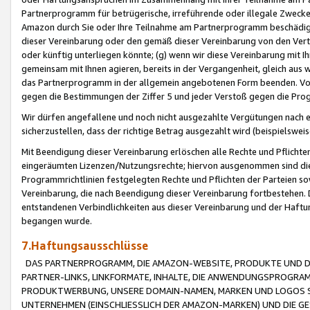
Partnerprogramm für betrügerische, irreführende oder illegale Zwecke
Amazon durch Sie oder Ihre Teilnahme am Partnerprogramm beschädig
dieser Vereinbarung oder den gemäß dieser Vereinbarung von den Vertr
oder künftig unterliegen könnte; (g) wenn wir diese Vereinbarung mit I
gemeinsam mit Ihnen agieren, bereits in der Vergangenheit, gleich aus
das Partnerprogramm in der allgemein angebotenen Form beenden. Vors
gegen die Bestimmungen der Ziffer 5 und jeder Verstoß gegen die Prog
Wir dürfen angefallene und noch nicht ausgezahlte Vergütungen nach 
sicherzustellen, dass der richtige Betrag ausgezahlt wird (beispielsw
Mit Beendigung dieser Vereinbarung erlöschen alle Rechte und Pflichte
eingeräumten Lizenzen/Nutzungsrechte; hiervon ausgenommen sind die in 
Programmrichtlinien festgelegten Rechte und Pflichten der Parteien sow
Vereinbarung, die nach Beendigung dieser Vereinbarung fortbestehen. D
entstandenen Verbindlichkeiten aus dieser Vereinbarung und der Haft
begangen wurde.
7.Haftungsausschlüsse
DAS PARTNERPROGRAMM, DIE AMAZON-WEBSITE, PRODUKTE UND DI
PARTNER-LINKS, LINKFORMATE, INHALTE, DIE ANWENDUNGSPROGR
PRODUKTWERBUNG, UNSERE DOMAIN-NAMEN, MARKEN UND LOGOS S
UNTERNEHMEN (EINSCHLIESSLICH DER AMAZON-MARKEN) UND DIE GE