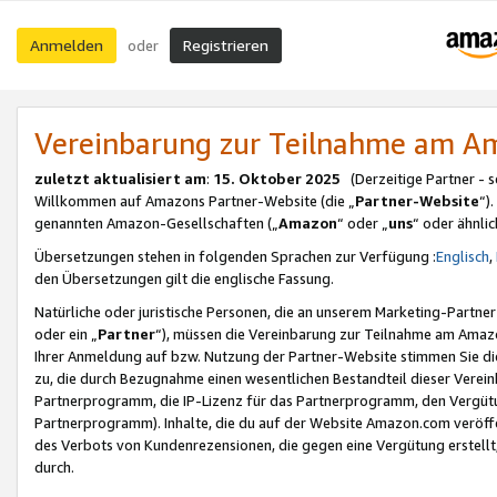
Anmelden
Registrieren
oder
Vereinbarung zur Teilnahme am 
zuletzt aktualisiert am
:
15. Oktober 2025
(Derzeitige Partner - 
Willkommen auf Amazons Partner-Website (die „
Partner-Website
“)
genannten Amazon-Gesellschaften („
Amazon
“ oder „
uns
“ oder ähnli
Übersetzungen stehen in folgenden Sprachen zur Verfügung :
Englisch
,
den Übersetzungen gilt die englische Fassung.
Natürliche oder juristische Personen, die an unserem Marketing-Partn
oder ein „
Partner
“), müssen die Vereinbarung zur Teilnahme am Ama
Ihrer Anmeldung auf bzw. Nutzung der Partner-Website stimmen Sie die
zu, die durch Bezugnahme einen wesentlichen Bestandteil dieser Verei
Partnerprogramm, die IP-Lizenz für das Partnerprogramm, den Vergütu
Partnerprogramm). Inhalte, die du auf der Website Amazon.com veröffe
des Verbots von Kundenrezensionen, die gegen eine Vergütung erstellt, 
durch.