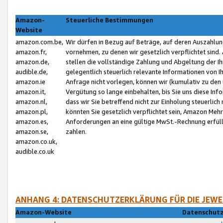
Amazon-
Steuerliche Bestimmungen
Website
amazon.com.be,
Wir dürfen in Bezug auf Beträge, auf deren Auszahlun
amazon.fr,
vornehmen, zu denen wir gesetzlich verpflichtet sind
amazon.de,
stellen die vollständige Zahlung und Abgeltung der 
audible.de,
gelegentlich steuerlich relevante Informationen von I
amazon.ie
Anfrage nicht vorlegen, können wir (kumulativ zu de
amazon.it,
Vergütung so lange einbehalten, bis Sie uns diese Inf
amazon.nl,
dass wir Sie betreffend nicht zur Einholung steuerlich 
amazon.pl,
könnten Sie gesetzlich verpflichtet sein, Amazon Meh
amazon.es,
Anforderungen an eine gültige MwSt.-Rechnung erfüllt
amazon.se,
zahlen.
amazon.co.uk,
audible.co.uk
ANHANG 4: DATENSCHUTZERKLÄRUNG FÜR DIE JEWE
Amazon-Website
Datenschutz