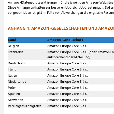
Anhang 4Datenschutzerklärungen für die jeweiligen Amazon-Websites
Diese Anhänge enthalten zur besseren Übersicht Übersetzungen. Sofe
vorgeschrieben ist, gilt im Falle von Abweichungen die englische Fass
ANHANG 1: AMAZON-GESELLSCHAFTEN UND AMAZO
Land
Amazon-Gesellschaft
Belgien
Amazon Europe Core S.à r.l.
Frankreich
Amazon Europe Core S.à r.l.(oder Amazon Fr
entsprechend der Mitteilung)
Deutschland
Amazon Europe Core S.à r.l.
Irland
Amazon Europe Core S.à r.l.
Italien
Amazon Europe Core S.à r.l.
Niederlande
Amazon Europe Core S.à r.l.
Polen
Amazon Europe Core S.à r.l.
Spanien
Amazon Europe Core S.à r.l.
Schweden
Amazon Europe Core S.à r.l.
Vereinigtes Königreich
Amazon Europe Core S.à r.l.