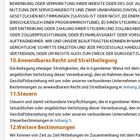
BEWERBUNG ODER VERMARKTUNG IHRER WEBSITE ODER DES GGF. AUF 
NUTZUNG DER SERVICEANGEBOTE UND ZWAR UNABHÄNGIG DAVON, O
GESETZLICHEN BESTIMMUNGEN ZULÄSSIG IST ODER NICHT, (D) EINE
(EINSCHLIESSLICH EINER PROGRAMMRICHTLINIE), (E) IHREN STEUER
DER EINTREIBUNG ODER ZAHLUNG IHRER STEUERN UND ZOLLABGAB
ODER ZOLLVERPFLICHTUNGEN, ODER (F) FAHRLÄSSIGKEIT ODER VORS
AUFTRAGNEHMER. WIR UND UNSERE BEAUFTRAGTEN KÖNNEN IM NAME
GERICHTLICHE SCHRITTE EINLEITEN UND JEDE PROZESSUALE HAND
VERTEIDIGEN, ODER UM RECHTE AUCH ZUM ZWECK DER DURCHSETZU
10.Anwendbares Recht und Streitbeilegung
Die Beilegung etwaiger Streitigkeiten, die in irgendeiner Weise mit de
angeblichen Verletzung dieser Vereinbarung), den im Rahmen dieser Ve
Geschäftsbeziehung mit uns oder unseren verbundenen Unternehmen zu
Bestimmungen zu anwendbarem Recht und Streitbeilegung in
Anhang 
11.Steuern
Steuern und damit verbundene Verpflichtungen, die in irgendeiner Wei
tatsächlichen oder angeblichen Verletzung dieser Vereinbarung), den 
Geschäftsbeziehung mit uns oder unseren verbundenen Unternehmen z
Steuerbestimmungen in
Anhang 3
.
12.Weitere Bestimmungen
Wir können von Zeit zu Zeit Mitteilungen im Zusammenhang mit dem Par