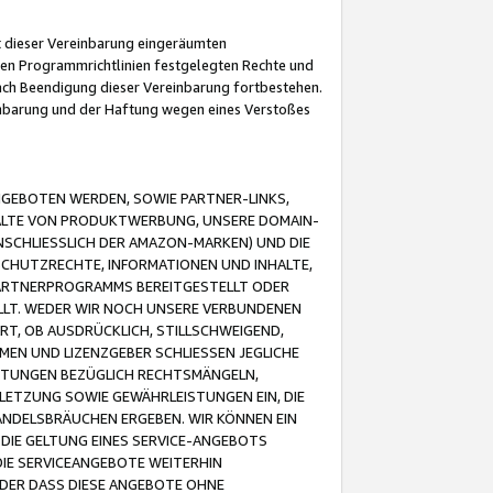
it dieser Vereinbarung eingeräumten
 den Programmrichtlinien festgelegten Rechte und
 nach Beendigung dieser Vereinbarung fortbestehen.
einbarung und der Haftung wegen eines Verstoßes
GEBOTEN WERDEN, SOWIE PARTNER-LINKS,
ALTE VON PRODUKTWERBUNG, UNSERE DOMAIN-
SCHLIESSLICH DER AMAZON-MARKEN) UND DIE
SCHUTZRECHTE, INFORMATIONEN UND INHALTE,
PARTNERPROGRAMMS BEREITGESTELLT ODER
ELLT. WEDER WIR NOCH UNSERE VERBUNDENEN
T, OB AUSDRÜCKLICH, STILLSCHWEIGEND,
MEN UND LIZENZGEBER SCHLIESSEN JEGLICHE
ISTUNGEN BEZÜGLICH RECHTSMÄNGELN,
LETZUNG SOWIE GEWÄHRLEISTUNGEN EIN, DIE
ANDELSBRÄUCHEN ERGEBEN. WIR KÖNNEN EIN
 DIE GELTUNG EINES SERVICE-ANGEBOTS
IE SERVICEANGEBOTE WEITERHIN
ODER DASS DIESE ANGEBOTE OHNE