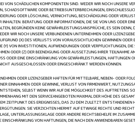
FREI VON SCHÄDLICHEN KOMPONENTEN SIND. WEDER WIR NOCH UNSERE 
VIREN, SCHADSOFTWARE ODER BETRIEBSUNTERBRECHUNGEN, EINSCHLIESSL
ÄNDERUNG ODER LÖSCHUNG, VERNICHTUNG, BESCHÄDIGUNG ODER VERLUST 
INHALTEN. BERATUNG ODER INFORMATIONEN, DIE SIE VON UNS ODER EIN
LTEN, BEGRÜNDEN KEINE GEWÄHRLEISTUNGSANSPRÜCHE, ES SEIN DENN, DI
WEDER WIR NOCH UNSERE VERBUNDENEN UNTERNEHMEN ODER LIZENZGEBE
FGRUND (X) DES VERLUSTS VON VORAUSSICHTLICHEN GEWINNEN ODER 
 (Y) VON INVESTITIONEN, AUFWENDUNGEN ODER VERPFLICHTUNGEN, DIE 
EN ODER (Z) DER BEENDIGUNG ODER AUSSETZUNG IHRER TEILNAHME A
LUSS ODER EINE EINSCHRÄNKUNG VON GEWÄHRLEISTUNGEN, HAFTUNGEN O
NICHT AUSGESCHLOSSEN ODER EINGESCHRÄNKT WERDEN KÖNNEN.
EHMEN ODER LIZENZGEBER HAFTEN FÜR MITTELBARE, NEBEN- ODER FOL
R EINNAHMEN ODER GEWINNE, VERLUST VON FIRMENWERT, NUTZUNGSAU
TSTEHEN, SELBST WENN WIR AUF DIE MÖGLICHKEIT DES AUFTRETENS S
MENHANG MIT DEN SERVICEANGEBOTEN MAXIMAL DER HÖHE DES GESAMT
M ZEITPUNKT DES EREIGNISSES, DAS ZU DEM ZULETZT ENTSTANDENEN 
ERGÜTUNGEN. SIE VERZICHTEN HIERMIT AUF ETWAIGE RECHTE UND RECHT
KLAGE, UNTERLASSUNGSKLAGE ODER ANDERE RECHTSBEHELFE IM ZUSAMME
NE EINSCHRÄNKUNG VON HAFTUNGEN, DIE NACH DEN ANWENDBAREN GESE