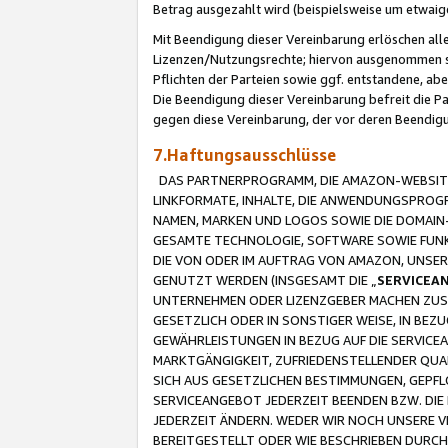
Betrag ausgezahlt wird (beispielsweise um etwai
Mit Beendigung dieser Vereinbarung erlöschen alle
Lizenzen/Nutzungsrechte; hiervon ausgenommen sind
Pflichten der Parteien sowie ggf. entstandene, ab
Die Beendigung dieser Vereinbarung befreit die P
gegen diese Vereinbarung, der vor deren Beendi
7.Haftungsausschlüsse
DAS PARTNERPROGRAMM, DIE AMAZON-WEBSITE,
LINKFORMATE, INHALTE, DIE ANWENDUNGSPRO
NAMEN, MARKEN UND LOGOS SOWIE DIE DOMAIN
GESAMTE TECHNOLOGIE, SOFTWARE SOWIE FUNKT
DIE VON ODER IM AUFTRAG VON AMAZON, UNS
GENUTZT WERDEN (INSGESAMT DIE „
SERVICEA
UNTERNEHMEN ODER LIZENZGEBER MACHEN ZUSI
GESETZLICH ODER IN SONSTIGER WEISE, IN BE
GEWÄHRLEISTUNGEN IN BEZUG AUF DIE SERVICE
MARKTGÄNGIGKEIT, ZUFRIEDENSTELLENDER QUA
SICH AUS GESETZLICHEN BESTIMMUNGEN, GEPFL
SERVICEANGEBOT JEDERZEIT BEENDEN BZW. DIE
JEDERZEIT ÄNDERN. WEDER WIR NOCH UNSERE 
BEREITGESTELLT ODER WIE BESCHRIEBEN DURC