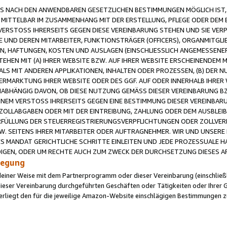
 NACH DEN ANWENDBAREN GESETZLICHEN BESTIMMUNGEN MÖGLICH IST, S
MITTELBAR IM ZUSAMMENHANG MIT DER ERSTELLUNG, PFLEGE ODER DEM BE
ERSTOSS IHRERSEITS GEGEN DIESE VEREINBARUNG STEHEN UND SIE VERP
UND DEREN MITARBEITER, FUNKTIONSTRÄGER (OFFICERS), ORGANMITGLI
N, HAFTUNGEN, KOSTEN UND AUSLAGEN (EINSCHLIESSLICH ANGEMESSENE
HEN MIT (A) IHRER WEBSITE BZW. AUF IHRER WEBSITE ERSCHEINENDEM M
LS MIT ANDEREN APPLIKATIONEN, INHALTEN ODER PROZESSEN, (B) DER 
RMARKTUNG IHRER WEBSITE ODER DES GGF. AUF ODER INNERHALB IHRER W
ABHÄNGIG DAVON, OB DIESE NUTZUNG GEMÄSS DIESER VEREINBARUNG B
EINEM VERSTOSS IHRERSEITS GEGEN EINE BESTIMMUNG DIESER VEREINBARU
D ZOLLABGABEN ODER MIT DER EINTREIBUNG, ZAHLUNG ODER DEM AUSBLEI
FÜLLUNG DER STEUERREGISTRIERUNGSVERPFLICHTUNGEN ODER ZOLLVERPF
W. SEITENS IHRER MITARBEITER ODER AUFTRAGNEHMER. WIR UND UNSERE
ES MANDAT GERICHTLICHE SCHRITTE EINLEITEN UND JEDE PROZESSUALE 
GEN, ODER UM RECHTE AUCH ZUM ZWECK DER DURCHSETZUNG DIESES AR
ilegung
endeiner Weise mit dem Partnerprogramm oder dieser Vereinbarung (einschließl
ieser Vereinbarung durchgeführten Geschäften oder Tätigkeiten oder Ihrer 
iegt den für die jeweilige Amazon-Website einschlägigen Bestimmungen z