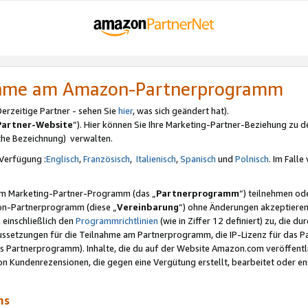
nahme am Amazon-Partnerprogramm
rzeitige Partner - sehen Sie
hier
, was sich geändert hat).
Partner-Website
“). Hier können Sie Ihre Marketing-Partner-Beziehung zu d
iche Bezeichnung) verwalten.
Verfügung :
Englisch
,
Französisch
,
Italienisch
,
Spanisch
und
Polnisch
. Im Fall
erem Marketing-Partner-Programm (das „
Partnerprogramm
“) teilnehmen od
on-Partnerprogramm (diese „
Vereinbarung
“) ohne Änderungen akzeptieren
 einschließlich den
Programmrichtlinien
(wie in Ziffer 12 definiert) zu, die 
raussetzungen für die Teilnahme am Partnerprogramm, die IP-Lizenz für das
s Partnerprogramm). Inhalte, die du auf der Website Amazon.com veröffentl
n Kundenrezensionen, die gegen eine Vergütung erstellt, bearbeitet oder ent
mms