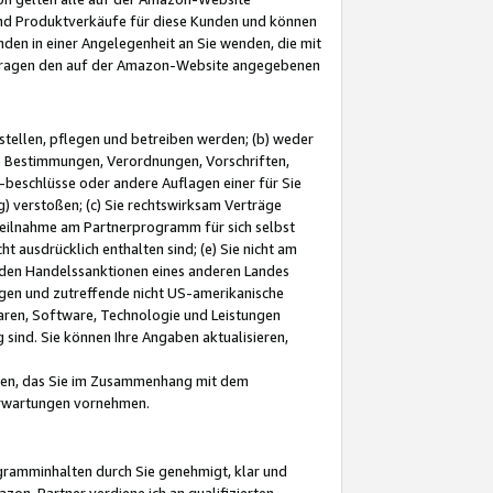
und Produktverkäufe für diese Kunden und können
nden in einer Angelegenheit an Sie wenden, die mit
e-Fragen den auf der Amazon-Website angegebenen
stellen, pflegen und betreiben werden; (b) weder
e Bestimmungen, Verordnungen, Vorschriften,
-beschlüsse oder andere Auflagen einer für Sie
 verstoßen; (c) Sie rechtswirksam Verträge
r Teilnahme am Partnerprogramm für sich selbst
t ausdrücklich enthalten sind; (e) Sie nicht am
den Handelssanktionen eines anderen Landes
gen und zutreffende nicht US-amerikanische
ren, Software, Technologie und Leistungen
sind. Sie können Ihre Angaben aktualisieren,
men, das Sie im Zusammenhang mit dem
 Erwartungen vornehmen.
ogramminhalten durch Sie genehmigt, klar und
zon-Partner verdiene ich an qualifizierten