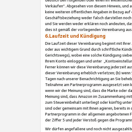
Verkäufen“. Abgesehen von diesem Hinweis, und a
keine weiteren öffentlichen Angaben in Bezug au
Geschäftsbeziehung weder falsch darstellen noch a
und Sie werden weder erklären noch andeuten, dass
dies ist gemäß der vorliegenden Vereinbarung ausd
6.Laufzeit und Kündigung
Die Laufzeit dieser Vereinbarung beginnt mit Ihre
oder aus wichtigem Grund durch schriftliche Kündi
Gerichtswegs), wobei eine solche Kündigung siebe
Ihrem Konto einloggen und unter „Kontoeinstellu
Ferner können wir diese Vereinbarung jederzeit aus
dieser Vereinbarung erheblich verletzen; (b) wenn
Tagen nach unserer Benachrichtigung an Sie behe
Teilnahme am Partnerprogramm ausgesetzt sein kö
wenn wir der Meinung sind, dass die Marke oder 
Meinung sind, dass Amazon im Zusammenhang mit d
zum Steuereinbehalt unterliegt oder künftig unter
sind oder gemeinsam mit Ihnen agieren, bereits in
Partnerprogramm in der allgemein angebotenen Fo
der Ziffer 5 und jeder Verstoß gegen die Programm
Wir dürfen angefallene und noch nicht ausgezahlt