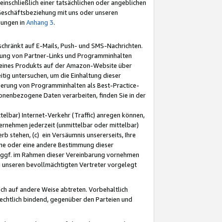
nschließlich einer tatsächlichen oder angeblichen
Geschäftsbeziehung mit uns oder unseren
mungen in
Anhang 3
.
schränkt auf E-Mails, Push- und SMS-Nachrichten.
ellung von Partner-Links und Programminhalten
 eines Produkts auf der Amazon-Website über
tig untersuchen, um die Einhaltung dieser
ntierung von Programminhalten als Best-Practice-
sonenbezogene Daten verarbeiten, finden Sie in der
telbar) Internet-Verkehr (Traffic) anregen können,
rnehmen jederzeit (unmittelbar oder mittelbar)
b stehen, (c) ein Versäumnis unsererseits, Ihre
fene oder eine andere Bestimmung dieser
r ggf. im Rahmen dieser Vereinbarung vornehmen
ch unseren bevollmächtigten Vertreter vorgelegt
ch auf andere Weise abtreten. Vorbehaltlich
rechtlich bindend, gegenüber den Parteien und