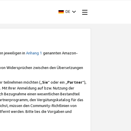
DE
en jeweiligen in
Anhang 1
genannten Amazon-
e von Widersprüchen zwischen den Übersetzungen
er teilnehmen möchten („
Sie
“ oder ein „
Partner
“),
. Mit Ihrer Anmeldung auf bzw. Nutzung der
durch Bezugnahme einen wesentlichen Bestandteil
 Partnerprogramm, den Vergütungskatalog für das
ichst, müssen den Community-Richtlinien von
fernt werden. Bitte lies die Vorgaben und