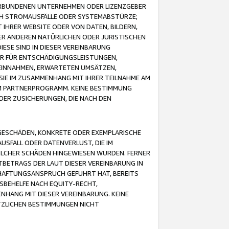
VERBUNDENEN UNTERNEHMEN ODER LIZENZGEBER
ICH STROMAUSFÄLLE ODER SYSTEMABSTÜRZE;
IHRER WEBSITE ODER VON DATEN, BILDERN,
ER ANDEREN NATÜRLICHEN ODER JURISTISCHEN
ESE SIND IN DIESER VEREINBARUNG
R FÜR ENTSCHÄDIGUNGSLEISTUNGEN,
EINNAHMEN, ERWARTETEN UMSÄTZEN,
SIE IM ZUSAMMENHANG MIT IHRER TEILNAHME AM
M PARTNERPROGRAMM. KEINE BESTIMMUNG
DER ZUSICHERUNGEN, DIE NACH DEN
GESCHÄDEN, KONKRETE ODER EXEMPLARISCHE
SFALL ODER DATENVERLUST, DIE IM
OLCHER SCHÄDEN HINGEWIESEN WURDEN. FERNER
BETRAGS DER LAUT DIESER VEREINBARUNG IN
HAFTUNGSANSPRUCH GEFÜHRT HAT, BEREITS
SBEHELFE NACH EQUITY-RECHT,
NHANG MIT DIESER VEREINBARUNG. KEINE
TZLICHEN BESTIMMUNGEN NICHT