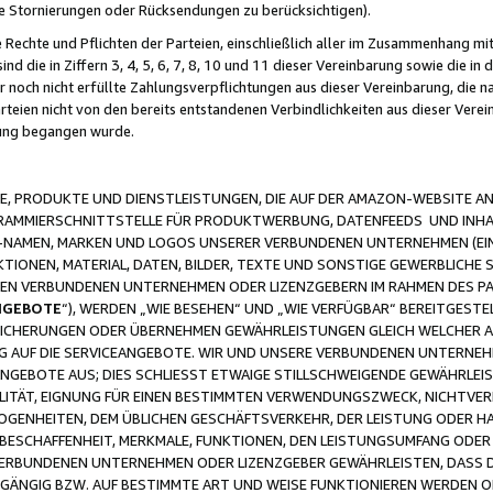
ge Stornierungen oder Rücksendungen zu berücksichtigen).
 Rechte und Pflichten der Parteien, einschließlich aller im Zusammenhang m
 die in Ziffern 3, 4, 5, 6, 7, 8, 10 und 11 dieser Vereinbarung sowie die in
er noch nicht erfüllte Zahlungsverpflichtungen aus dieser Vereinbarung, die
arteien nicht von den bereits entstandenen Verbindlichkeiten aus dieser Ver
gung begangen wurde.
 PRODUKTE UND DIENSTLEISTUNGEN, DIE AUF DER AMAZON-WEBSITE AN
GRAMMIERSCHNITTSTELLE FÜR PRODUKTWERBUNG, DATENFEEDS UND INH
-NAMEN, MARKEN UND LOGOS UNSERER VERBUNDENEN UNTERNEHMEN (EIN
IONEN, MATERIAL, DATEN, BILDER, TEXTE UND SONSTIGE GEWERBLICHE 
EREN VERBUNDENEN UNTERNEHMEN ODER LIZENZGEBERN IM RAHMEN DES 
NGEBOTE
“), WERDEN „WIE BESEHEN“ UND „WIE VERFÜGBAR“ BEREITGEST
CHERUNGEN ODER ÜBERNEHMEN GEWÄHRLEISTUNGEN GLEICH WELCHER AR
ZUG AUF DIE SERVICEANGEBOTE. WIR UND UNSERE VERBUNDENEN UNTERNEH
ANGEBOTE AUS; DIES SCHLIESST ETWAIGE STILLSCHWEIGENDE GEWÄHRLE
LITÄT, EIGNUNG FÜR EINEN BESTIMMTEN VERWENDUNGSZWECK, NICHTVER
OGENHEITEN, DEM ÜBLICHEN GESCHÄFTSVERKEHR, DER LEISTUNG ODER H
 BESCHAFFENHEIT, MERKMALE, FUNKTIONEN, DEN LEISTUNGSUMFANG ODER
VERBUNDENEN UNTERNEHMEN ODER LIZENZGEBER GEWÄHRLEISTEN, DASS D
HGÄNGIG BZW. AUF BESTIMMTE ART UND WEISE FUNKTIONIEREN WERDEN 