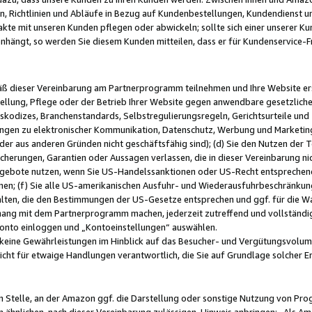
, Richtlinien und Abläufe in Bezug auf Kundenbestellungen, Kundendienst 
kte mit unseren Kunden pflegen oder abwickeln; sollte sich einer unserer Ku
nhängt, so werden Sie diesem Kunden mitteilen, dass er für Kundenservic
emäß dieser Vereinbarung am Partnerprogramm teilnehmen und Ihre Website er
ellung, Pflege oder der Betrieb Ihrer Website gegen anwendbare gesetzlich
skodizes, Branchenstandards, Selbstregulierungsregeln, Gerichtsurteile und 
ngen zu elektronischer Kommunikation, Datenschutz, Werbung und Marketing)
 oder aus anderen Gründen nicht geschäftsfähig sind); (d) Sie den Nutzen de
cherungen, Garantien oder Aussagen verlassen, die in dieser Vereinbarung nich
gebote nutzen, wenn Sie US-Handelssanktionen oder US-Recht entsprechen
men; (f) Sie alle US-amerikanischen Ausfuhr- und Wiederausfuhrbeschränkun
ten, die den Bestimmungen der US-Gesetze entsprechen und ggf. für die Wa
hang mit dem Partnerprogramm machen, jederzeit zutreffend und vollständig 
 Konto einloggen und „Kontoeinstellungen“ auswählen.
keine Gewährleistungen im Hinblick auf das Besucher- und Vergütungsvolu
icht für etwaige Handlungen verantwortlich, die Sie auf Grundlage solcher
en Stelle, an der Amazon ggf. die Darstellung oder sonstige Nutzung von Pr
 ähnlichen, nach dieser Vereinbarung zulässigen, Hinweis anbringen: „Als Ama