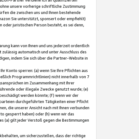
ohne unsere vorherige schriftliche Zustimmung
ürfen die zwischen uns und Ihnen bestehende
mazon Sie unterstützt, sponsert oder empfiehlt)
oder juristischen Person besteht, es sei denn,
arung kann von Ihnen und uns jederzeit ordentlich
t zulässig automatisch und unter Ausschluss des
gen, indem Sie sich über die Partner-Website in
hr Konto sperren: (a) wenn Sie Ihre Pflichten aus
eßlich Programmrichtlinien) nicht innerhalb von 7
ngsansprüchen im Zusammenhang mit Ihrer
ührende oder illegale Zwecke genutzt wurde; (e)
eschädigt werden könnte; (f) wenn wir der
rteien durchgeführten Tätigkeiten einer Pflicht
nen, die unserer Ansicht nach mit Ihnen verbunden
nto gesperrt haben) oder (h) wenn wir das
 (a) gilt jeder Verstoß gegen die Bestimmungen
ehalten, um sicherzustellen, dass der richtige