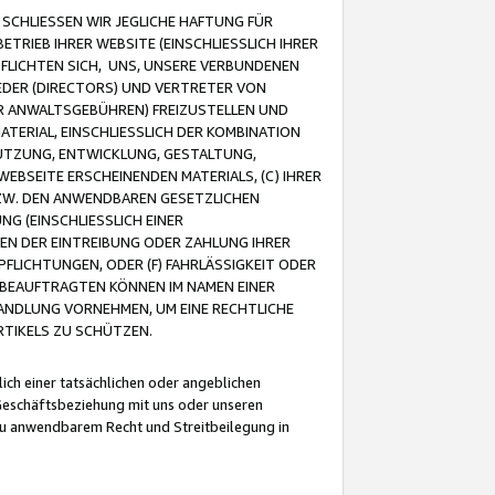
CHLIESSEN WIR JEGLICHE HAFTUNG FÜR
TRIEB IHRER WEBSITE (EINSCHLIESSLICH IHRER
FLICHTEN SICH, UNS, UNSERE VERBUNDENEN
EDER (DIRECTORS) UND VERTRETER VON
R ANWALTSGEBÜHREN) FREIZUSTELLEN UND
ATERIAL, EINSCHLIESSLICH DER KOMBINATION
NUTZUNG, ENTWICKLUNG, GESTALTUNG,
EBSEITE ERSCHEINENDEN MATERIALS, (C) IHRER
ZW. DEN ANWENDBAREN GESETZLICHEN
NG (EINSCHLIESSLICH EINER
BEN DER EINTREIBUNG ODER ZAHLUNG IHRER
LICHTUNGEN, ODER (F) FAHRLÄSSIGKEIT ODER
 BEAUFTRAGTEN KÖNNEN IM NAMEN EINER
HANDLUNG VORNEHMEN, UM EINE RECHTLICHE
TIKELS ZU SCHÜTZEN.
ich einer tatsächlichen oder angeblichen
Geschäftsbeziehung mit uns oder unseren
u anwendbarem Recht und Streitbeilegung in