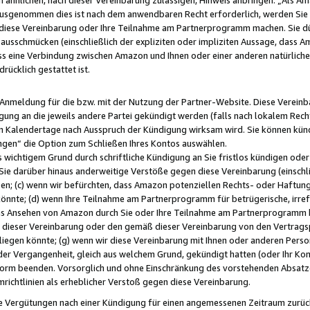
usgenommen dies ist nach dem anwendbaren Recht erforderlich, werden Sie 
f diese Vereinbarung oder Ihre Teilnahme am Partnerprogramm machen. Sie d
usschmücken (einschließlich der expliziten oder impliziten Aussage, dass A
 eine Verbindung zwischen Amazon und Ihnen oder einer anderen natürlichen 
rücklich gestattet ist.
r Anmeldung für die bzw. mit der Nutzung der Partner-Website. Diese Vereinb
gung an die jeweils andere Partei gekündigt werden (falls nach lokalem Rech
n Kalendertage nach Ausspruch der Kündigung wirksam wird. Sie können kündi
ngen“ die Option zum Schließen Ihres Kontos auswählen.
 wichtigem Grund durch schriftliche Kündigung an Sie fristlos kündigen oder I
 Sie darüber hinaus anderweitige Verstöße gegen diese Vereinbarung (einschli
ben; (c) wenn wir befürchten, dass Amazon potenziellen Rechts- oder Haftu
nnte; (d) wenn Ihre Teilnahme am Partnerprogramm für betrügerische, irref
das Ansehen von Amazon durch Sie oder Ihre Teilnahme am Partnerprogramm b
ieser Vereinbarung oder den gemäß dieser Vereinbarung von den Vertragspa
liegen könnte; (g) wenn wir diese Vereinbarung mit Ihnen oder anderen Perso
 der Vergangenheit, gleich aus welchem Grund, gekündigt hatten (oder Ihr Ko
rm beenden. Vorsorglich und ohne Einschränkung des vorstehenden Absatzes
richtlinien als erheblicher Verstoß gegen diese Vereinbarung.
e Vergütungen nach einer Kündigung für einen angemessenen Zeitraum zurückb