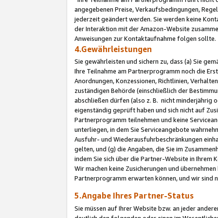
angegebenen Preise, Verkaufsbedingungen, Regeln
jederzeit geändert werden. Sie werden keine Konta
der Interaktion mit der Amazon-Website zusamme
Anweisungen zur Kontaktaufnahme folgen sollte.
4.Gewährleistungen
Sie gewährleisten und sichern zu, dass (a) Sie g
Ihre Teilnahme am Partnerprogramm noch die Erst
Anordnungen, Konzessionen, Richtlinien, Verhalten
zuständigen Behörde (einschließlich der Bestimmu
abschließen dürfen (also z. B. nicht minderjährig
eigenständig geprüft haben und sich nicht auf Zusi
Partnerprogramm teilnehmen und keine Servicean
unterliegen, in dem Sie Serviceangebote wahrneh
Ausfuhr- und Wiederausfuhrbeschränkungen einhal
gelten, und (g) die Angaben, die Sie im Zusammen
indem Sie sich über die Partner-Website in Ihrem
Wir machen keine Zusicherungen und übernehmen 
Partnerprogramm erwarten können, und wir sind n
5.Angabe Ihres Partner-Status
Sie müssen auf Ihrer Website bzw. an jeder ander
deutlich den folgenden oder einen im Wesentlichen