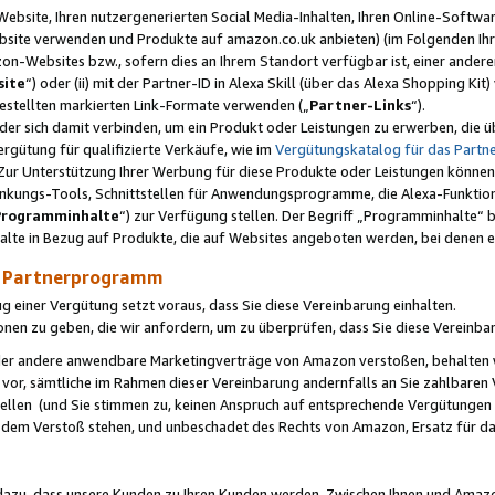
ebsite, Ihren nutzergenerierten Social Media-Inhalten, Ihren Online-Softwar
ebsite verwenden und Produkte auf amazon.co.uk anbieten) (im Folgenden Ihr
-Websites bzw., sofern dies an Ihrem Standort verfügbar ist, einer ander
ite
“) oder (ii) mit der Partner-ID in Alexa Skill (über das Alexa Shopping Ki
estellten markierten Link-Formate verwenden („
Partner-Links
“).
oder sich damit verbinden, um ein Produkt oder Leistungen zu erwerben, di
gütung für qualifizierte Verkäufe, wie im
Vergütungskatalog für das Part
Zur Unterstützung Ihrer Werbung für diese Produkte oder Leistungen können w
linkungs-Tools, Schnittstellen für Anwendungsprogramme, die Alexa-Funktion
Programminhalte
“) zur Verfügung stellen. Der Begriff „Programminhalte“ be
halte in Bezug auf Produkte, die auf Websites angeboten werden, bei denen 
as Partnerprogramm
einer Vergütung setzt voraus, dass Sie diese Vereinbarung einhalten.
ionen zu geben, die wir anfordern, um zu überprüfen, dass Sie diese Vereinba
oder andere anwendbare Marketingverträge von Amazon verstoßen, behalten w
 vor, sämtliche im Rahmen dieser Vereinbarung andernfalls an Sie zahlbare
tellen (und Sie stimmen zu, keinen Anspruch auf entsprechende Vergütungen
 dem Verstoß stehen, und unbeschadet des Rechts von Amazon, Ersatz für 
azu, dass unsere Kunden zu Ihren Kunden werden. Zwischen Ihnen und Amaz