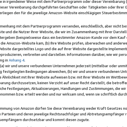
e in irgendeiner Weise mit dem Partnerprogramm oder dieser Vereinbarung (ei
ieser Vereinbarung durchgeführten Geschäften oder Tätigkeiten oder Ihrer 
liegen den für die jeweilige Amazon-Website einschlägigen Steuerbestim
mmenhang mit dem Partnerprogramm versenden, einschließlich, aber nicht be
site und die Nutzer Ihrer Website, die wir im Zusammenhang mit Ihrer Darst
itergeben (beispielsweise dass ein bestimmter Amazon-Kunde vor dem Kauf
uf die Amazon-Website kam, (b) Ihre Website prüfen, überwachen und anderwei
r Website dargestelltes Logo und die auf Ihrer Website dargestellte Impleme
reproduzieren, verbreiten und darstellen. Informationen darüber, wie wir per
ng in
Anhang 4
.
 (a) wir und unsere verbundenen Unternehmen jederzeit (mittelbar oder unmit
ng festgelegten Bedingungen abweichen, (b) wir und unsere verbundenen Unte
 Ähnlichkeit mit Ihrer Website aufweisen bzw. mit Ihrer Website im Wettbewer
barung durchzusetzen, keinen Verzicht auf unser Recht darstellt, die betrof
liche Festlegungen, Aktualisierungen, Handlungen und Zustimmungen, die wi
enommen bzw. erteilt werden und nur wirksam sind, wenn sie schriftlich dur
stimmung von Amazon dürfen Sie diese Vereinbarung weder Kraft Gesetzes no
die Parteien und deren jeweilige Rechtsnachfolger und Abtretungsempfänger 
ngsempfängern durchsetzbar und kommt diesen zugute.