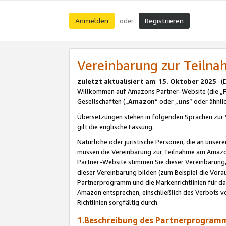
Anmelden
Registrieren
oder
Vereinbarung zur Teil
zuletzt aktualisiert am
:
15. Oktober 2025
(De
Willkommen auf Amazons Partner-Website (die „
Gesellschaften („
Amazon
“ oder „
uns
“ oder ähnl
Übersetzungen stehen in folgenden Sprachen zur 
gilt die englische Fassung.
Natürliche oder juristische Personen, die an uns
müssen die Vereinbarung zur Teilnahme am Amaz
Partner-Website stimmen Sie dieser Vereinbarung,
dieser Vereinbarung bilden (zum Beispiel die Vo
Partnerprogramm und die Markenrichtlinien für da
Amazon entsprechen, einschließlich des Verbots vo
Richtlinien sorgfältig durch.
1.Beschreibung des Partnerprogra