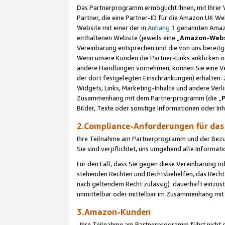
Das Partnerprogramm ermöglicht Ihnen, mit Ihrer W
Partner, die eine Partner-ID für die Amazon UK W
Website mit einer der in
Anhang 1
genannten Amazon
enthaltenen Website (jeweils eine „
Amazon-Webs
Vereinbarung entsprechen und die von uns bereitg
Wenn unsere Kunden die Partner-Links anklicken 
andere Handlungen vornehmen, können Sie eine Ver
der dort festgelegten Einschränkungen) erhalten. 
Widgets, Links, Marketing-Inhalte und andere Ver
Zusammenhang mit dem Partnerprogramm (die „
Bilder, Texte oder sonstige Informationen oder In
2.Compliance-Anforderungen für d
Ihre Teilnahme am Partnerprogramm und der Bezug 
Sie sind verpflichtet, uns umgehend alle Informat
Für den Fall, dass Sie gegen diese Vereinbarung 
stehenden Rechten und Rechtsbehelfen, das Recht
nach geltendem Recht zulässig) dauerhaft einzus
unmittelbar oder mittelbar im Zusammenhang mit
3.Amazon-Kunden
Ihre Teilnahme am Partnerprogramm führt nicht d