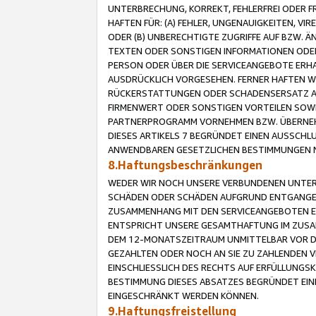
UNTERBRECHUNG, KORREKT, FEHLERFREI ODER 
HAFTEN FÜR: (A) FEHLER, UNGENAUIGKEITEN, 
ODER (B) UNBERECHTIGTE ZUGRIFFE AUF BZW. 
TEXTEN ODER SONSTIGEN INFORMATIONEN ODER 
PERSON ODER ÜBER DIE SERVICEANGEBOTE ERHA
AUSDRÜCKLICH VORGESEHEN. FERNER HAFTEN 
RÜCKERSTATTUNGEN ODER SCHADENSERSATZ AU
FIRMENWERT ODER SONSTIGEN VORTEILEN SOWIE
PARTNERPROGRAMM VORNEHMEN BZW. ÜBERNEHM
DIESES ARTIKELS 7 BEGRÜNDET EINEN AUSSCH
ANWENDBAREN GESETZLICHEN BESTIMMUNGEN 
8.Haftungsbeschränkungen
WEDER WIR NOCH UNSERE VERBUNDENEN UNTERN
SCHÄDEN ODER SCHÄDEN AUFGRUND ENTGANGENE
ZUSAMMENHANG MIT DEN SERVICEANGEBOTEN EN
ENTSPRICHT UNSERE GESAMTHAFTUNG IM ZUSAM
DEM 12-MONATSZEITRAUM UNMITTELBAR VOR DE
GEZAHLTEN ODER NOCH AN SIE ZU ZAHLENDEN V
EINSCHLIESSLICH DES RECHTS AUF ERFÜLLUNGS
BESTIMMUNG DIESES ABSATZES BEGRÜNDET EI
EINGESCHRÄNKT WERDEN KÖNNEN.
9.Haftungsfreistellung