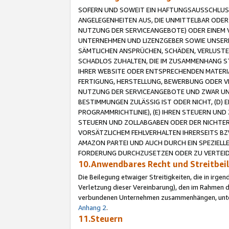
SOFERN UND SOWEIT EIN HAFTUNGSAUSSCHLUSS
ANGELEGENHEITEN AUS, DIE UNMITTELBAR ODER 
NUTZUNG DER SERVICEANGEBOTE) ODER EINEM V
UNTERNEHMEN UND LIZENZGEBER SOWIE UNSERE 
SÄMTLICHEN ANSPRÜCHEN, SCHÄDEN, VERLUSTE
SCHADLOS ZUHALTEN, DIE IM ZUSAMMENHANG STE
IHRER WEBSITE ODER ENTSPRECHENDEN MATERIA
FERTIGUNG, HERSTELLUNG, BEWERBUNG ODER VE
NUTZUNG DER SERVICEANGEBOTE UND ZWAR UN
BESTIMMUNGEN ZULÄSSIG IST ODER NICHT, (D) 
PROGRAMMRICHTLINIE), (E) IHREN STEUERN UN
STEUERN UND ZOLLABGABEN ODER DER NICHTER
VORSÄTZLICHEM FEHLVERHALTEN IHRERSEITS BZ
AMAZON PARTEI UND AUCH DURCH EIN SPEZIELL
FORDERUNG DURCHZUSETZEN ODER ZU VERTEIDI
10.Anwendbares Recht und Streitbe
Die Beilegung etwaiger Streitigkeiten, die in irg
Verletzung dieser Vereinbarung), den im Rahmen d
verbundenen Unternehmen zusammenhängen, unterl
Anhang 2
.
11.Steuern