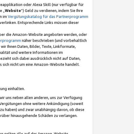
eapplikation oder Alexa Skill (nur verfügbar für
e „
Website
“) Geld zu verdienen, indem Sie Ihre
en im
Vergütungskatalog für das Partnerprogramm
t) verlinken. Entsprechende Links müssen dieser
e über die Amazon-Website angeboten werden, oder
nerprogramm
näher beschrieben (und vorbehaltlich
ir Ihnen Daten, Bilder, Texte, Linkformate,
alität und weitere Informationen im
zieht sich dabei ausdrücklich nicht auf Daten,
es sich nicht um eine Amazon-Website handelt.
rung einhalten.
ir uns neben allen anderen, uns zur Verfügung
n Vergütungen ohne weitere Ankündigung (soweit
 zu haben) und zwar unabhängig davon, ob diese
darüber hinausgehende Schäden zu verlangen.
on gelten alle auf der Amazon-Website