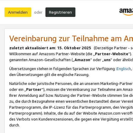
Anmelden
Registrieren
oder
Vereinbarung zur Teilnahme am 
zuletzt aktualisiert am
:
15. Oktober 2025
(Derzeitige Partner - 
Willkommen auf Amazons Partner-Website (die „
Partner-Website
“)
genannten Amazon-Gesellschaften („
Amazon
“ oder „
uns
“ oder ähnli
Übersetzungen stehen in folgenden Sprachen zur Verfügung :
Englisch
,
den Übersetzungen gilt die englische Fassung.
Natürliche oder juristische Personen, die an unserem Marketing-Partn
oder ein „
Partner
“), müssen die Vereinbarung zur Teilnahme am Ama
Ihrer Anmeldung auf bzw. Nutzung der Partner-Website stimmen Sie die
zu, die durch Bezugnahme einen wesentlichen Bestandteil dieser Verei
Partnerprogramm, die IP-Lizenz für das Partnerprogramm, den Vergütu
Partnerprogramm). Inhalte, die du auf der Website Amazon.com veröffe
des Verbots von Kundenrezensionen, die gegen eine Vergütung erstellt, 
durch.