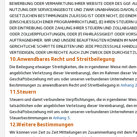
BEWERBUNG ODER VERMARKTUNG IHRER WEBSITE ODER DES GGF. AUF 
NUTZUNG DER SERVICEANGEBOTE UND ZWAR UNABHÄNGIG DAVON, O
GESETZLICHEN BESTIMMUNGEN ZULÄSSIG IST ODER NICHT, (D) EINE
(EINSCHLIESSLICH EINER PROGRAMMRICHTLINIE), (E) IHREN STEUER
DER EINTREIBUNG ODER ZAHLUNG IHRER STEUERN UND ZOLLABGAB
ODER ZOLLVERPFLICHTUNGEN, ODER (F) FAHRLÄSSIGKEIT ODER VORS
AUFTRAGNEHMER. WIR UND UNSERE BEAUFTRAGTEN KÖNNEN IM NAME
GERICHTLICHE SCHRITTE EINLEITEN UND JEDE PROZESSUALE HAND
VERTEIDIGEN, ODER UM RECHTE AUCH ZUM ZWECK DER DURCHSETZU
10.Anwendbares Recht und Streitbeilegung
Die Beilegung etwaiger Streitigkeiten, die in irgendeiner Weise mit de
angeblichen Verletzung dieser Vereinbarung), den im Rahmen dieser Ve
Geschäftsbeziehung mit uns oder unseren verbundenen Unternehmen zu
Bestimmungen zu anwendbarem Recht und Streitbeilegung in
Anhang 
11.Steuern
Steuern und damit verbundene Verpflichtungen, die in irgendeiner Wei
tatsächlichen oder angeblichen Verletzung dieser Vereinbarung), den 
Geschäftsbeziehung mit uns oder unseren verbundenen Unternehmen z
Steuerbestimmungen in
Anhang 3
.
12.Weitere Bestimmungen
Wir können von Zeit zu Zeit Mitteilungen im Zusammenhang mit dem Par