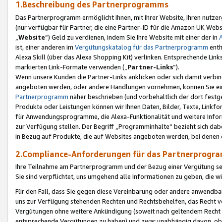
1.Beschreibung des Partnerprogramms
Das Partnerprogramm ermöglicht Ihnen, mit Ihrer Website, Ihren nutzer
(nur verfügbar für Partner, die eine Partner-ID für die Amazon UK We
„
Website
“) Geld zu verdienen, indem Sie Ihre Website mit einer der in
ist, einer anderen im
Vergütungskatalog für das Partnerprogramm
enth
Alexa Skill (über das Alexa Shopping Kit) verlinken. Entsprechende Lin
markierten Link-Formate verwenden („
Partner-Links
“).
Wenn unsere Kunden die Partner-Links anklicken oder sich damit verbi
angeboten werden, oder andere Handlungen vornehmen, können Sie eine
Partnerprogramm
näher beschrieben (und vorbehaltlich der dort festg
Produkte oder Leistungen können wir Ihnen Daten, Bilder, Texte, Linkfo
für Anwendungsprogramme, die Alexa-Funktionalität und weitere Inf
zur Verfügung stellen. Der Begriff „Programminhalte“ bezieht sich dabe
in Bezug auf Produkte, die auf Websites angeboten werden, bei denen 
2.Compliance-Anforderungen für das Partnerprog
Ihre Teilnahme am Partnerprogramm und der Bezug einer Vergütung setz
Sie sind verpflichtet, uns umgehend alle Informationen zu geben, die w
Für den Fall, dass Sie gegen diese Vereinbarung oder andere anwendba
uns zur Verfügung stehenden Rechten und Rechtsbehelfen, das Recht vo
Vergütungen ohne weitere Ankündigung (soweit nach geltendem Recht z
entsprechende Vergütungen zu haben) und zwar unabhängig davon, ob 