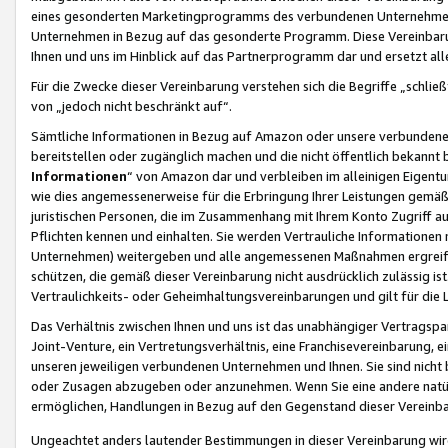
eines gesonderten Marketingprogramms des verbundenen Unternehmens
Unternehmen in Bezug auf das gesonderte Programm. Diese Vereinbarung
Ihnen und uns im Hinblick auf das Partnerprogramm dar und ersetzt al
Für die Zwecke dieser Vereinbarung verstehen sich die Begriffe „schließ
von „jedoch nicht beschränkt auf“.
Sämtliche Informationen in Bezug auf Amazon oder unsere verbunde
bereitstellen oder zugänglich machen und die nicht öffentlich bekannt bz
Informationen
“ von Amazon dar und verbleiben im alleinigen Eigent
wie dies angemessenerweise für die Erbringung Ihrer Leistungen gemäß d
juristischen Personen, die im Zusammenhang mit Ihrem Konto Zugriff au
Pflichten kennen und einhalten. Sie werden Vertrauliche Informationen 
Unternehmen) weitergeben und alle angemessenen Maßnahmen ergreifen
schützen, die gemäß dieser Vereinbarung nicht ausdrücklich zulässig is
Vertraulichkeits- oder Geheimhaltungsvereinbarungen und gilt für die
Das Verhältnis zwischen Ihnen und uns ist das unabhängiger Vertragspa
Joint-Venture, ein Vertretungsverhältnis, eine Franchisevereinbarung, 
unseren jeweiligen verbundenen Unternehmen und Ihnen. Sie sind ni
oder Zusagen abzugeben oder anzunehmen. Wenn Sie eine andere natürli
ermöglichen, Handlungen in Bezug auf den Gegenstand dieser Vereinbar
Ungeachtet anders lautender Bestimmungen in dieser Vereinbarung wird