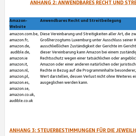
ANHANG 2: ANWENDBARES RECHT UND STRE
Amazon-
Anwendbares Recht und Streitbeilegung
Website
amazon.com.be,
Diese Vereinbarung und Streitigkeiten aller Art, die 
amazon.fr,
Großherzogtums Luxemburg unter Ausschluss seiner Kol
amazon.de,
ausschließlichen Zuständigkeit der Gerichte im Geri
audible.de,
dieser Vereinbarung kann Amazon bei einem zuständig
amazon.ie
Rechtsschutz wegen einer tatsächlichen oder angebli
amazon.it,
Amazon oder einer anderen natürlichen oder juristisc
amazon.nl,
Rechte in Bezug auf die Programminhalte besonderer,
amazon.pl,
Wert darstellen, dessen Verlust nicht ohne Weiteres e
amazon.es,
ausgeglichen werden kann.
amazon.se,
amazon.co.uk,
audible.co.uk
ANHANG 3: STEUERBESTIMMUNGEN FÜR DIE JEWEIL