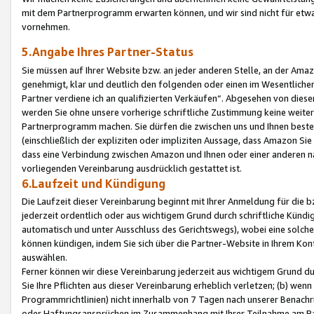
mit dem Partnerprogramm erwarten können, und wir sind nicht für etwa
vornehmen.
5.Angabe Ihres Partner-Status
Sie müssen auf Ihrer Website bzw. an jeder anderen Stelle, an der Am
genehmigt, klar und deutlich den folgenden oder einen im Wesentlichen
Partner verdiene ich an qualifizierten Verkäufen“. Abgesehen von die
werden Sie ohne unsere vorherige schriftliche Zustimmung keine weite
Partnerprogramm machen. Sie dürfen die zwischen uns und Ihnen best
(einschließlich der expliziten oder impliziten Aussage, dass Amazon Si
dass eine Verbindung zwischen Amazon und Ihnen oder einer anderen natü
vorliegenden Vereinbarung ausdrücklich gestattet ist.
6.Laufzeit und Kündigung
Die Laufzeit dieser Vereinbarung beginnt mit Ihrer Anmeldung für die 
jederzeit ordentlich oder aus wichtigem Grund durch schriftliche Kündi
automatisch und unter Ausschluss des Gerichtswegs), wobei eine solch
können kündigen, indem Sie sich über die Partner-Website in Ihrem Ko
auswählen.
Ferner können wir diese Vereinbarung jederzeit aus wichtigem Grund dur
Sie Ihre Pflichten aus dieser Vereinbarung erheblich verletzen; (b) wen
Programmrichtlinien) nicht innerhalb von 7 Tagen nach unserer Benachr
oder Haftungsansprüchen im Zusammenhang mit Ihrer Teilnahme am Pa