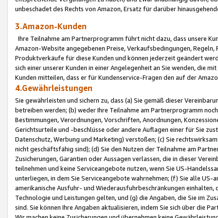
unbeschadet des Rechts von Amazon, Ersatz für darüber hinausgehen
3.Amazon-Kunden
Ihre Teilnahme am Partnerprogramm führt nicht dazu, dass unsere Kun
Amazon-Website angegebenen Preise, Verkaufsbedingungen, Regeln, Ri
Produktverkäufe für diese Kunden und können jederzeit geändert werde
sich einer unserer Kunden in einer Angelegenheit an Sie wenden, die 
Kunden mitteilen, dass er für Kundenservice-Fragen den auf der Ama
4.Gewährleistungen
Sie gewährleisten und sichern zu, dass (a) Sie gemäß dieser Vereinba
betreiben werden; (b) weder Ihre Teilnahme am Partnerprogramm noch d
Bestimmungen, Verordnungen, Vorschriften, Anordnungen, Konzessionen,
Gerichtsurteile und -beschlüsse oder andere Auflagen einer für Sie zu
Datenschutz, Werbung und Marketing) verstoßen; (c) Sie rechtswirksam 
nicht geschäftsfähig sind); (d) Sie den Nutzen der Teilnahme am Partne
Zusicherungen, Garantien oder Aussagen verlassen, die in dieser Verein
teilnehmen und keine Serviceangebote nutzen, wenn Sie US-Handelssa
unterliegen, in dem Sie Serviceangebote wahrnehmen; (f) Sie alle US
amerikanische Ausfuhr- und Wiederausfuhrbeschränkungen einhalten, 
Technologie und Leistungen gelten, und (g) die Angaben, die Sie im 
sind. Sie können Ihre Angaben aktualisieren, indem Sie sich über die 
Wir machen keine Zusicherungen und übernehmen keine Gewährleistun