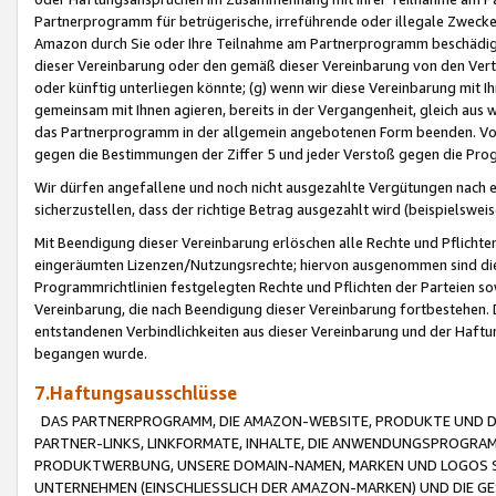
Partnerprogramm für betrügerische, irreführende oder illegale Zwecke
Amazon durch Sie oder Ihre Teilnahme am Partnerprogramm beschädig
dieser Vereinbarung oder den gemäß dieser Vereinbarung von den Vertr
oder künftig unterliegen könnte; (g) wenn wir diese Vereinbarung mit I
gemeinsam mit Ihnen agieren, bereits in der Vergangenheit, gleich aus
das Partnerprogramm in der allgemein angebotenen Form beenden. Vors
gegen die Bestimmungen der Ziffer 5 und jeder Verstoß gegen die Prog
Wir dürfen angefallene und noch nicht ausgezahlte Vergütungen nach 
sicherzustellen, dass der richtige Betrag ausgezahlt wird (beispielsw
Mit Beendigung dieser Vereinbarung erlöschen alle Rechte und Pflichte
eingeräumten Lizenzen/Nutzungsrechte; hiervon ausgenommen sind die in 
Programmrichtlinien festgelegten Rechte und Pflichten der Parteien sow
Vereinbarung, die nach Beendigung dieser Vereinbarung fortbestehen. D
entstandenen Verbindlichkeiten aus dieser Vereinbarung und der Haft
begangen wurde.
7.Haftungsausschlüsse
DAS PARTNERPROGRAMM, DIE AMAZON-WEBSITE, PRODUKTE UND DI
PARTNER-LINKS, LINKFORMATE, INHALTE, DIE ANWENDUNGSPROGR
PRODUKTWERBUNG, UNSERE DOMAIN-NAMEN, MARKEN UND LOGOS S
UNTERNEHMEN (EINSCHLIESSLICH DER AMAZON-MARKEN) UND DIE GE