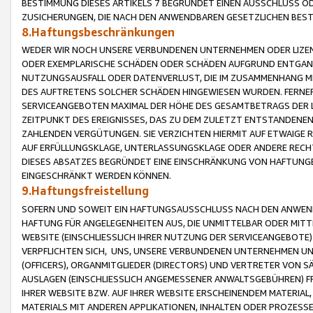
BESTIMMUNG DIESES ARTIKELS 7 BEGRÜNDET EINEN AUSSCHLUSS 
ZUSICHERUNGEN, DIE NACH DEN ANWENDBAREN GESETZLICHEN BE
8.Haftungsbeschränkungen
WEDER WIR NOCH UNSERE VERBUNDENEN UNTERNEHMEN ODER LIZEN
ODER EXEMPLARISCHE SCHÄDEN ODER SCHÄDEN AUFGRUND ENTGANG
NUTZUNGSAUSFALL ODER DATENVERLUST, DIE IM ZUSAMMENHANG MI
DES AUFTRETENS SOLCHER SCHÄDEN HINGEWIESEN WURDEN. FERN
SERVICEANGEBOTEN MAXIMAL DER HÖHE DES GESAMTBETRAGS DER 
ZEITPUNKT DES EREIGNISSES, DAS ZU DEM ZULETZT ENTSTANDENE
ZAHLENDEN VERGÜTUNGEN. SIE VERZICHTEN HIERMIT AUF ETWAIGE 
AUF ERFÜLLUNGSKLAGE, UNTERLASSUNGSKLAGE ODER ANDERE RECHT
DIESES ABSATZES BEGRÜNDET EINE EINSCHRÄNKUNG VON HAFTUNG
EINGESCHRÄNKT WERDEN KÖNNEN.
9.Haftungsfreistellung
SOFERN UND SOWEIT EIN HAFTUNGSAUSSCHLUSS NACH DEN ANWENDB
HAFTUNG FÜR ANGELEGENHEITEN AUS, DIE UNMITTELBAR ODER MITT
WEBSITE (EINSCHLIESSLICH IHRER NUTZUNG DER SERVICEANGEBOTE)
VERPFLICHTEN SICH, UNS, UNSERE VERBUNDENEN UNTERNEHMEN UN
(OFFICERS), ORGANMITGLIEDER (DIRECTORS) UND VERTRETER VON 
AUSLAGEN (EINSCHLIESSLICH ANGEMESSENER ANWALTSGEBÜHREN) FR
IHRER WEBSITE BZW. AUF IHRER WEBSITE ERSCHEINENDEM MATERIAL
MATERIALS MIT ANDEREN APPLIKATIONEN, INHALTEN ODER PROZESSE