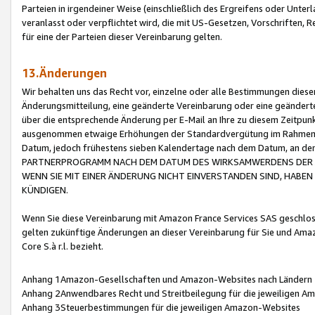
Parteien in irgendeiner Weise (einschließlich des Ergreifens oder Unt
veranlasst oder verpflichtet wird, die mit US-Gesetzen, Vorschriften,
für eine der Parteien dieser Vereinbarung gelten.
13.Änderungen
Wir behalten uns das Recht vor, einzelne oder alle Bestimmungen diese
Änderungsmitteilung, eine geänderte Vereinbarung oder eine geänderte 
über die entsprechende Änderung per E-Mail an Ihre zu diesem Zeitpun
ausgenommen etwaige Erhöhungen der Standardvergütung im Rahmen
Datum, jedoch frühestens sieben Kalendertage nach dem Datum, an de
PARTNERPROGRAMM NACH DEM DATUM DES WIRKSAMWERDENS DER Ä
WENN SIE MIT EINER ÄNDERUNG NICHT EINVERSTANDEN SIND, HABEN S
KÜNDIGEN.
Wenn Sie diese Vereinbarung mit Amazon France Services SAS geschlo
gelten zukünftige Änderungen an dieser Vereinbarung für Sie und Ama
Core S.à r.l. bezieht.
Anhang 1Amazon-Gesellschaften und Amazon-Websites nach Ländern
Anhang 2Anwendbares Recht und Streitbeilegung für die jeweiligen 
Anhang 3Steuerbestimmungen für die jeweiligen Amazon-Websites