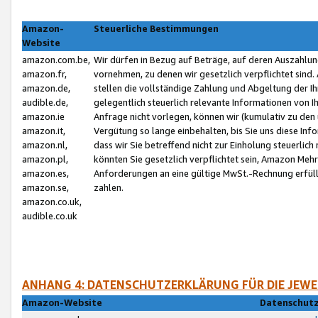
Amazon-
Steuerliche Bestimmungen
Website
amazon.com.be,
Wir dürfen in Bezug auf Beträge, auf deren Auszahlun
amazon.fr,
vornehmen, zu denen wir gesetzlich verpflichtet sind
amazon.de,
stellen die vollständige Zahlung und Abgeltung der 
audible.de,
gelegentlich steuerlich relevante Informationen von I
amazon.ie
Anfrage nicht vorlegen, können wir (kumulativ zu de
amazon.it,
Vergütung so lange einbehalten, bis Sie uns diese Inf
amazon.nl,
dass wir Sie betreffend nicht zur Einholung steuerlich 
amazon.pl,
könnten Sie gesetzlich verpflichtet sein, Amazon Meh
amazon.es,
Anforderungen an eine gültige MwSt.-Rechnung erfüllt
amazon.se,
zahlen.
amazon.co.uk,
audible.co.uk
ANHANG 4: DATENSCHUTZERKLÄRUNG FÜR DIE JEWE
Amazon-Website
Datenschutz