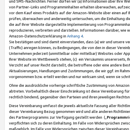
und SMS-Nachrichten. Ferner dürfen wir (a) Informationen über Ihre We
von Partner-Links und Programminhalten erhalten überwachen, aufzei
vor dem Kauf eines Produkts auf der Amazon-Website über einen auf Ih
prüfen, überwachen und anderweitig untersuchen, um die Einhaltung dies
die auf Ihrer Website dargestellte Implementierung von Programminhalt
reproduzieren, verbreiten und darstellen. Informationen darüber, wie w
Amazon-Datenschutzerklärung in
Anhang 4
.
Sie bestätigen und sind damit einverstanden, dass (a) wir und unsere 
(Traffic) anregen können, zu Bedingungen, die von den in dieser Vere
Unternehmen jederzeit (unmittelbar oder mittelbar) Websites oder Appl
Ihrer Website im Wettbewerb stehen, (c) ein Versäumnis unsererseits, I
Verzicht auf unser Recht darstellt, die betroffene oder eine andere B
Aktualisierungen, Handlungen und Zustimmungen, die wir ggf. im Rahme
vorgenommen bzw. erteilt werden und nur wirksam sind, wenn sie schri
Ohne die ausdrückliche vorherige schriftliche Zustimmung von Amazon
abtreten. Vorbehaltlich dieser Einschränkung ist diese Vereinbarung f
rechtlich bindend, gegenüber den Parteien und ihren jeweiligen Rech
Diese Vereinbarung umfasst die jeweils aktuellste Fassung aller Richtli
dieser Vereinbarung Bezug genommen wird und alle anderen Richtlinie
des Partnerprogramms zur Verfügung gestellt werden („
Programmric
verpflichten sich zu deren Einhaltung. Im Falle von Widersprüchen zwi
maßgeblich. Im Falle von Widersprüchen zwischen dieser Vereinbarun