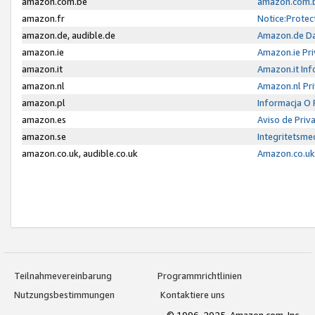
amazon.com.be
amazon.com.b
amazon.fr
Notice:Protec
amazon.de, audible.de
Amazon.de Da
amazon.ie
Amazon.ie Pri
amazon.it
Amazon.it Inf
amazon.nl
Amazon.nl Pri
amazon.pl
Informacja O
amazon.es
Aviso de Priv
amazon.se
Integritetsm
amazon.co.uk, audible.co.uk
Amazon.co.uk 
Teilnahmevereinbarung
Programmrichtlinien
Nutzungsbestimmungen
Kontaktiere uns