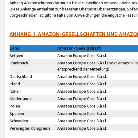
Anhang 4Datenschutzerklärungen für die jeweiligen Amazon-Websites
Diese Anhänge enthalten zur besseren Übersicht Übersetzungen. Sofe
vorgeschrieben ist, gilt im Falle von Abweichungen die englische Fass
ANHANG 1: AMAZON-GESELLSCHAFTEN UND AMAZO
Land
Amazon-Gesellschaft
Belgien
Amazon Europe Core S.à r.l.
Frankreich
Amazon Europe Core S.à r.l.(oder Amazon Fr
entsprechend der Mitteilung)
Deutschland
Amazon Europe Core S.à r.l.
Irland
Amazon Europe Core S.à r.l.
Italien
Amazon Europe Core S.à r.l.
Niederlande
Amazon Europe Core S.à r.l.
Polen
Amazon Europe Core S.à r.l.
Spanien
Amazon Europe Core S.à r.l.
Schweden
Amazon Europe Core S.à r.l.
Vereinigtes Königreich
Amazon Europe Core S.à r.l.