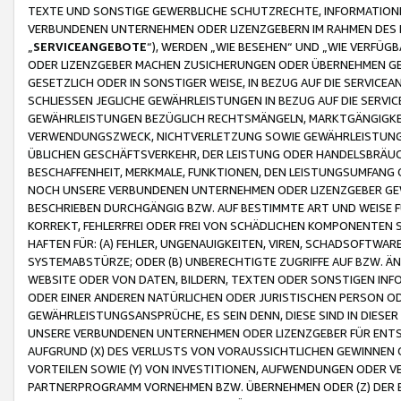
TEXTE UND SONSTIGE GEWERBLICHE SCHUTZRECHTE, INFORMATIONE
VERBUNDENEN UNTERNEHMEN ODER LIZENZGEBERN IM RAHMEN DES
„
SERVICEANGEBOTE
“), WERDEN „WIE BESEHEN“ UND „WIE VERFÜ
ODER LIZENZGEBER MACHEN ZUSICHERUNGEN ODER ÜBERNEHMEN GEW
GESETZLICH ODER IN SONSTIGER WEISE, IN BEZUG AUF DIE SERVI
SCHLIESSEN JEGLICHE GEWÄHRLEISTUNGEN IN BEZUG AUF DIE SERVI
GEWÄHRLEISTUNGEN BEZÜGLICH RECHTSMÄNGELN, MARKTGÄNGIGKEIT
VERWENDUNGSZWECK, NICHTVERLETZUNG SOWIE GEWÄHRLEISTUNGEN 
ÜBLICHEN GESCHÄFTSVERKEHR, DER LEISTUNG ODER HANDELSBRÄUCH
BESCHAFFENHEIT, MERKMALE, FUNKTIONEN, DEN LEISTUNGSUMFANG 
NOCH UNSERE VERBUNDENEN UNTERNEHMEN ODER LIZENZGEBER GEWÄ
BESCHRIEBEN DURCHGÄNGIG BZW. AUF BESTIMMTE ART UND WEISE
KORREKT, FEHLERFREI ODER FREI VON SCHÄDLICHEN KOMPONENTEN
HAFTEN FÜR: (A) FEHLER, UNGENAUIGKEITEN, VIREN, SCHADSOFTW
SYSTEMABSTÜRZE; ODER (B) UNBERECHTIGTE ZUGRIFFE AUF BZW. 
WEBSITE ODER VON DATEN, BILDERN, TEXTEN ODER SONSTIGEN INF
ODER EINER ANDEREN NATÜRLICHEN ODER JURISTISCHEN PERSON OD
GEWÄHRLEISTUNGSANSPRÜCHE, ES SEIN DENN, DIESE SIND IN DIES
UNSERE VERBUNDENEN UNTERNEHMEN ODER LIZENZGEBER FÜR EN
AUFGRUND (X) DES VERLUSTS VON VORAUSSICHTLICHEN GEWINNEN
VORTEILEN SOWIE (Y) VON INVESTITIONEN, AUFWENDUNGEN ODER VE
PARTNERPROGRAMM VORNEHMEN BZW. ÜBERNEHMEN ODER (Z) DER 