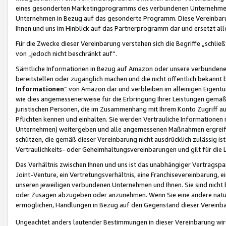
eines gesonderten Marketingprogramms des verbundenen Unternehmens
Unternehmen in Bezug auf das gesonderte Programm. Diese Vereinbarung
Ihnen und uns im Hinblick auf das Partnerprogramm dar und ersetzt al
Für die Zwecke dieser Vereinbarung verstehen sich die Begriffe „schließ
von „jedoch nicht beschränkt auf“.
Sämtliche Informationen in Bezug auf Amazon oder unsere verbunde
bereitstellen oder zugänglich machen und die nicht öffentlich bekannt bz
Informationen
“ von Amazon dar und verbleiben im alleinigen Eigent
wie dies angemessenerweise für die Erbringung Ihrer Leistungen gemäß d
juristischen Personen, die im Zusammenhang mit Ihrem Konto Zugriff au
Pflichten kennen und einhalten. Sie werden Vertrauliche Informationen 
Unternehmen) weitergeben und alle angemessenen Maßnahmen ergreifen
schützen, die gemäß dieser Vereinbarung nicht ausdrücklich zulässig is
Vertraulichkeits- oder Geheimhaltungsvereinbarungen und gilt für die
Das Verhältnis zwischen Ihnen und uns ist das unabhängiger Vertragspa
Joint-Venture, ein Vertretungsverhältnis, eine Franchisevereinbarung, 
unseren jeweiligen verbundenen Unternehmen und Ihnen. Sie sind ni
oder Zusagen abzugeben oder anzunehmen. Wenn Sie eine andere natürli
ermöglichen, Handlungen in Bezug auf den Gegenstand dieser Vereinbar
Ungeachtet anders lautender Bestimmungen in dieser Vereinbarung wird