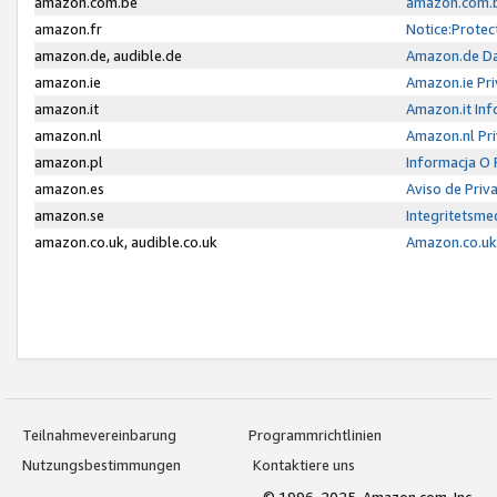
amazon.com.be
amazon.com.b
amazon.fr
Notice:Protec
amazon.de, audible.de
Amazon.de Da
amazon.ie
Amazon.ie Pri
amazon.it
Amazon.it Inf
amazon.nl
Amazon.nl Pri
amazon.pl
Informacja O
amazon.es
Aviso de Priv
amazon.se
Integritetsm
amazon.co.uk, audible.co.uk
Amazon.co.uk 
Teilnahmevereinbarung
Programmrichtlinien
Nutzungsbestimmungen
Kontaktiere uns