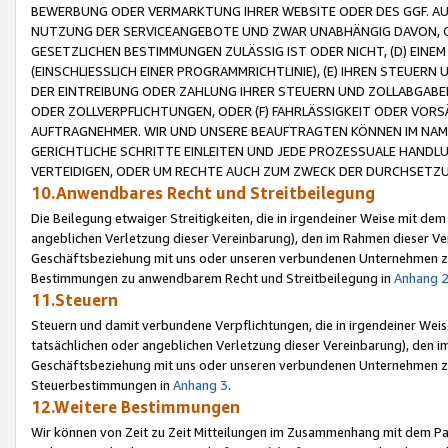
BEWERBUNG ODER VERMARKTUNG IHRER WEBSITE ODER DES GGF. AUF 
NUTZUNG DER SERVICEANGEBOTE UND ZWAR UNABHÄNGIG DAVON, O
GESETZLICHEN BESTIMMUNGEN ZULÄSSIG IST ODER NICHT, (D) EINE
(EINSCHLIESSLICH EINER PROGRAMMRICHTLINIE), (E) IHREN STEUER
DER EINTREIBUNG ODER ZAHLUNG IHRER STEUERN UND ZOLLABGAB
ODER ZOLLVERPFLICHTUNGEN, ODER (F) FAHRLÄSSIGKEIT ODER VORS
AUFTRAGNEHMER. WIR UND UNSERE BEAUFTRAGTEN KÖNNEN IM NAME
GERICHTLICHE SCHRITTE EINLEITEN UND JEDE PROZESSUALE HAND
VERTEIDIGEN, ODER UM RECHTE AUCH ZUM ZWECK DER DURCHSETZU
10.Anwendbares Recht und Streitbeilegung
Die Beilegung etwaiger Streitigkeiten, die in irgendeiner Weise mit de
angeblichen Verletzung dieser Vereinbarung), den im Rahmen dieser Ve
Geschäftsbeziehung mit uns oder unseren verbundenen Unternehmen zu
Bestimmungen zu anwendbarem Recht und Streitbeilegung in
Anhang 
11.Steuern
Steuern und damit verbundene Verpflichtungen, die in irgendeiner Wei
tatsächlichen oder angeblichen Verletzung dieser Vereinbarung), den 
Geschäftsbeziehung mit uns oder unseren verbundenen Unternehmen z
Steuerbestimmungen in
Anhang 3
.
12.Weitere Bestimmungen
Wir können von Zeit zu Zeit Mitteilungen im Zusammenhang mit dem Par