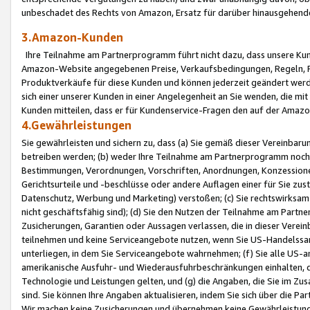
unbeschadet des Rechts von Amazon, Ersatz für darüber hinausgehen
3.Amazon-Kunden
Ihre Teilnahme am Partnerprogramm führt nicht dazu, dass unsere Kun
Amazon-Website angegebenen Preise, Verkaufsbedingungen, Regeln, Ri
Produktverkäufe für diese Kunden und können jederzeit geändert werde
sich einer unserer Kunden in einer Angelegenheit an Sie wenden, die 
Kunden mitteilen, dass er für Kundenservice-Fragen den auf der Ama
4.Gewährleistungen
Sie gewährleisten und sichern zu, dass (a) Sie gemäß dieser Vereinba
betreiben werden; (b) weder Ihre Teilnahme am Partnerprogramm noch d
Bestimmungen, Verordnungen, Vorschriften, Anordnungen, Konzessionen,
Gerichtsurteile und -beschlüsse oder andere Auflagen einer für Sie zu
Datenschutz, Werbung und Marketing) verstoßen; (c) Sie rechtswirksam 
nicht geschäftsfähig sind); (d) Sie den Nutzen der Teilnahme am Partne
Zusicherungen, Garantien oder Aussagen verlassen, die in dieser Verein
teilnehmen und keine Serviceangebote nutzen, wenn Sie US-Handelssa
unterliegen, in dem Sie Serviceangebote wahrnehmen; (f) Sie alle US
amerikanische Ausfuhr- und Wiederausfuhrbeschränkungen einhalten, 
Technologie und Leistungen gelten, und (g) die Angaben, die Sie im 
sind. Sie können Ihre Angaben aktualisieren, indem Sie sich über die 
Wir machen keine Zusicherungen und übernehmen keine Gewährleistun