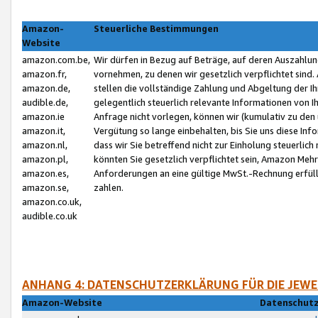
Amazon-
Steuerliche Bestimmungen
Website
amazon.com.be,
Wir dürfen in Bezug auf Beträge, auf deren Auszahlun
amazon.fr,
vornehmen, zu denen wir gesetzlich verpflichtet sind
amazon.de,
stellen die vollständige Zahlung und Abgeltung der 
audible.de,
gelegentlich steuerlich relevante Informationen von I
amazon.ie
Anfrage nicht vorlegen, können wir (kumulativ zu de
amazon.it,
Vergütung so lange einbehalten, bis Sie uns diese Inf
amazon.nl,
dass wir Sie betreffend nicht zur Einholung steuerlich 
amazon.pl,
könnten Sie gesetzlich verpflichtet sein, Amazon Meh
amazon.es,
Anforderungen an eine gültige MwSt.-Rechnung erfüllt
amazon.se,
zahlen.
amazon.co.uk,
audible.co.uk
ANHANG 4: DATENSCHUTZERKLÄRUNG FÜR DIE JEWE
Amazon-Website
Datenschutz