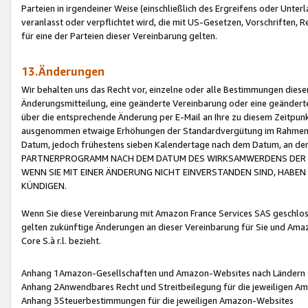
Parteien in irgendeiner Weise (einschließlich des Ergreifens oder Unt
veranlasst oder verpflichtet wird, die mit US-Gesetzen, Vorschriften,
für eine der Parteien dieser Vereinbarung gelten.
13.Änderungen
Wir behalten uns das Recht vor, einzelne oder alle Bestimmungen diese
Änderungsmitteilung, eine geänderte Vereinbarung oder eine geänderte 
über die entsprechende Änderung per E-Mail an Ihre zu diesem Zeitpun
ausgenommen etwaige Erhöhungen der Standardvergütung im Rahmen
Datum, jedoch frühestens sieben Kalendertage nach dem Datum, an de
PARTNERPROGRAMM NACH DEM DATUM DES WIRKSAMWERDENS DER Ä
WENN SIE MIT EINER ÄNDERUNG NICHT EINVERSTANDEN SIND, HABEN S
KÜNDIGEN.
Wenn Sie diese Vereinbarung mit Amazon France Services SAS geschlo
gelten zukünftige Änderungen an dieser Vereinbarung für Sie und Ama
Core S.à r.l. bezieht.
Anhang 1Amazon-Gesellschaften und Amazon-Websites nach Ländern
Anhang 2Anwendbares Recht und Streitbeilegung für die jeweiligen 
Anhang 3Steuerbestimmungen für die jeweiligen Amazon-Websites