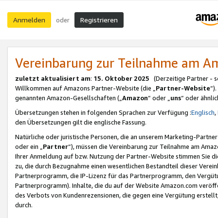
Anmelden
Registrieren
oder
Vereinbarung zur Teilnahme am 
zuletzt aktualisiert am
:
15. Oktober 2025
(Derzeitige Partner - 
Willkommen auf Amazons Partner-Website (die „
Partner-Website
“)
genannten Amazon-Gesellschaften („
Amazon
“ oder „
uns
“ oder ähnli
Übersetzungen stehen in folgenden Sprachen zur Verfügung :
Englisch
,
den Übersetzungen gilt die englische Fassung.
Natürliche oder juristische Personen, die an unserem Marketing-Partn
oder ein „
Partner
“), müssen die Vereinbarung zur Teilnahme am Ama
Ihrer Anmeldung auf bzw. Nutzung der Partner-Website stimmen Sie die
zu, die durch Bezugnahme einen wesentlichen Bestandteil dieser Verei
Partnerprogramm, die IP-Lizenz für das Partnerprogramm, den Vergütu
Partnerprogramm). Inhalte, die du auf der Website Amazon.com veröffe
des Verbots von Kundenrezensionen, die gegen eine Vergütung erstellt, 
durch.