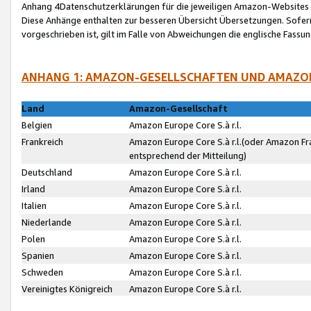
Anhang 4Datenschutzerklärungen für die jeweiligen Amazon-Websites
Diese Anhänge enthalten zur besseren Übersicht Übersetzungen. Sofe
vorgeschrieben ist, gilt im Falle von Abweichungen die englische Fass
ANHANG 1: AMAZON-GESELLSCHAFTEN UND AMAZO
Land
Amazon-Gesellschaft
Belgien
Amazon Europe Core S.à r.l.
Frankreich
Amazon Europe Core S.à r.l.(oder Amazon Fr
entsprechend der Mitteilung)
Deutschland
Amazon Europe Core S.à r.l.
Irland
Amazon Europe Core S.à r.l.
Italien
Amazon Europe Core S.à r.l.
Niederlande
Amazon Europe Core S.à r.l.
Polen
Amazon Europe Core S.à r.l.
Spanien
Amazon Europe Core S.à r.l.
Schweden
Amazon Europe Core S.à r.l.
Vereinigtes Königreich
Amazon Europe Core S.à r.l.