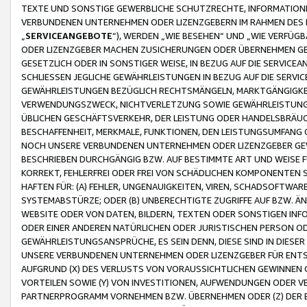
TEXTE UND SONSTIGE GEWERBLICHE SCHUTZRECHTE, INFORMATIONE
VERBUNDENEN UNTERNEHMEN ODER LIZENZGEBERN IM RAHMEN DES
„
SERVICEANGEBOTE
“), WERDEN „WIE BESEHEN“ UND „WIE VERFÜ
ODER LIZENZGEBER MACHEN ZUSICHERUNGEN ODER ÜBERNEHMEN GEW
GESETZLICH ODER IN SONSTIGER WEISE, IN BEZUG AUF DIE SERVI
SCHLIESSEN JEGLICHE GEWÄHRLEISTUNGEN IN BEZUG AUF DIE SERVI
GEWÄHRLEISTUNGEN BEZÜGLICH RECHTSMÄNGELN, MARKTGÄNGIGKEIT
VERWENDUNGSZWECK, NICHTVERLETZUNG SOWIE GEWÄHRLEISTUNGEN 
ÜBLICHEN GESCHÄFTSVERKEHR, DER LEISTUNG ODER HANDELSBRÄUCH
BESCHAFFENHEIT, MERKMALE, FUNKTIONEN, DEN LEISTUNGSUMFANG 
NOCH UNSERE VERBUNDENEN UNTERNEHMEN ODER LIZENZGEBER GEWÄ
BESCHRIEBEN DURCHGÄNGIG BZW. AUF BESTIMMTE ART UND WEISE
KORREKT, FEHLERFREI ODER FREI VON SCHÄDLICHEN KOMPONENTEN
HAFTEN FÜR: (A) FEHLER, UNGENAUIGKEITEN, VIREN, SCHADSOFTW
SYSTEMABSTÜRZE; ODER (B) UNBERECHTIGTE ZUGRIFFE AUF BZW. 
WEBSITE ODER VON DATEN, BILDERN, TEXTEN ODER SONSTIGEN INF
ODER EINER ANDEREN NATÜRLICHEN ODER JURISTISCHEN PERSON OD
GEWÄHRLEISTUNGSANSPRÜCHE, ES SEIN DENN, DIESE SIND IN DIES
UNSERE VERBUNDENEN UNTERNEHMEN ODER LIZENZGEBER FÜR EN
AUFGRUND (X) DES VERLUSTS VON VORAUSSICHTLICHEN GEWINNEN
VORTEILEN SOWIE (Y) VON INVESTITIONEN, AUFWENDUNGEN ODER VE
PARTNERPROGRAMM VORNEHMEN BZW. ÜBERNEHMEN ODER (Z) DER 