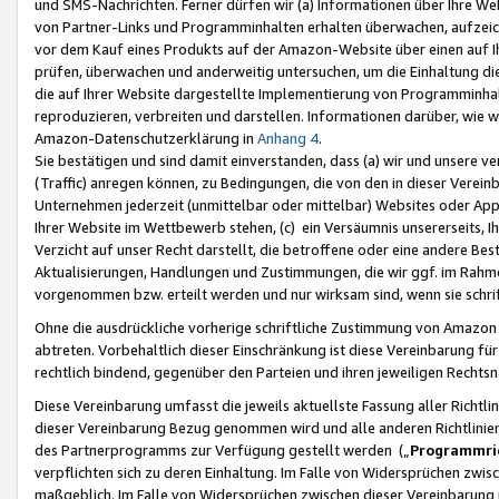
und SMS-Nachrichten. Ferner dürfen wir (a) Informationen über Ihre We
von Partner-Links und Programminhalten erhalten überwachen, aufzei
vor dem Kauf eines Produkts auf der Amazon-Website über einen auf Ih
prüfen, überwachen und anderweitig untersuchen, um die Einhaltung dies
die auf Ihrer Website dargestellte Implementierung von Programminhalt
reproduzieren, verbreiten und darstellen. Informationen darüber, wie w
Amazon-Datenschutzerklärung in
Anhang 4
.
Sie bestätigen und sind damit einverstanden, dass (a) wir und unsere 
(Traffic) anregen können, zu Bedingungen, die von den in dieser Vere
Unternehmen jederzeit (unmittelbar oder mittelbar) Websites oder Appl
Ihrer Website im Wettbewerb stehen, (c) ein Versäumnis unsererseits, I
Verzicht auf unser Recht darstellt, die betroffene oder eine andere B
Aktualisierungen, Handlungen und Zustimmungen, die wir ggf. im Rahme
vorgenommen bzw. erteilt werden und nur wirksam sind, wenn sie schri
Ohne die ausdrückliche vorherige schriftliche Zustimmung von Amazon
abtreten. Vorbehaltlich dieser Einschränkung ist diese Vereinbarung f
rechtlich bindend, gegenüber den Parteien und ihren jeweiligen Rech
Diese Vereinbarung umfasst die jeweils aktuellste Fassung aller Richtli
dieser Vereinbarung Bezug genommen wird und alle anderen Richtlinie
des Partnerprogramms zur Verfügung gestellt werden („
Programmric
verpflichten sich zu deren Einhaltung. Im Falle von Widersprüchen zwi
maßgeblich. Im Falle von Widersprüchen zwischen dieser Vereinbarun