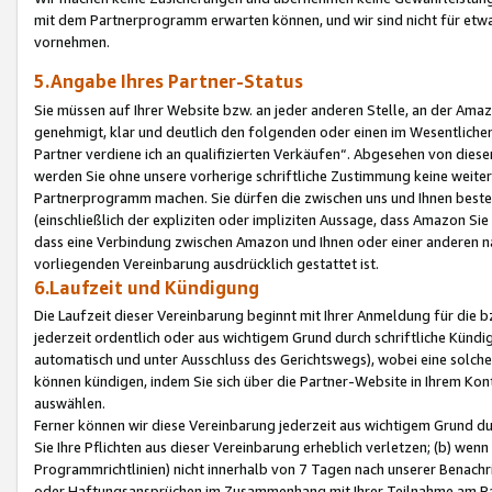
mit dem Partnerprogramm erwarten können, und wir sind nicht für etwa
vornehmen.
5.Angabe Ihres Partner-Status
Sie müssen auf Ihrer Website bzw. an jeder anderen Stelle, an der Am
genehmigt, klar und deutlich den folgenden oder einen im Wesentlichen
Partner verdiene ich an qualifizierten Verkäufen“. Abgesehen von die
werden Sie ohne unsere vorherige schriftliche Zustimmung keine weite
Partnerprogramm machen. Sie dürfen die zwischen uns und Ihnen best
(einschließlich der expliziten oder impliziten Aussage, dass Amazon Si
dass eine Verbindung zwischen Amazon und Ihnen oder einer anderen natü
vorliegenden Vereinbarung ausdrücklich gestattet ist.
6.Laufzeit und Kündigung
Die Laufzeit dieser Vereinbarung beginnt mit Ihrer Anmeldung für die 
jederzeit ordentlich oder aus wichtigem Grund durch schriftliche Kündi
automatisch und unter Ausschluss des Gerichtswegs), wobei eine solch
können kündigen, indem Sie sich über die Partner-Website in Ihrem Ko
auswählen.
Ferner können wir diese Vereinbarung jederzeit aus wichtigem Grund dur
Sie Ihre Pflichten aus dieser Vereinbarung erheblich verletzen; (b) wen
Programmrichtlinien) nicht innerhalb von 7 Tagen nach unserer Benachr
oder Haftungsansprüchen im Zusammenhang mit Ihrer Teilnahme am Pa