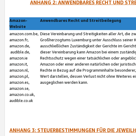
ANHANG 2: ANWENDBARES RECHT UND STRE
Amazon-
Anwendbares Recht und Streitbeilegung
Website
amazon.com.be,
Diese Vereinbarung und Streitigkeiten aller Art, die 
amazon.fr,
Großherzogtums Luxemburg unter Ausschluss seiner Kol
amazon.de,
ausschließlichen Zuständigkeit der Gerichte im Geri
audible.de,
dieser Vereinbarung kann Amazon bei einem zuständig
amazon.ie
Rechtsschutz wegen einer tatsächlichen oder angebli
amazon.it,
Amazon oder einer anderen natürlichen oder juristisc
amazon.nl,
Rechte in Bezug auf die Programminhalte besonderer,
amazon.pl,
Wert darstellen, dessen Verlust nicht ohne Weiteres e
amazon.es,
ausgeglichen werden kann.
amazon.se,
amazon.co.uk,
audible.co.uk
ANHANG 3: STEUERBESTIMMUNGEN FÜR DIE JEWEIL