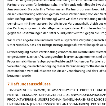
Partnerprogramm für betrügerische, irreführende oder illegale Zwecke
Amazon durch Sie oder Ihre Teilnahme am Partnerprogramm beschädig
dieser Vereinbarung oder den gemäß dieser Vereinbarung von den Vertr
oder künftig unterliegen könnte; (g) wenn wir diese Vereinbarung mit I
gemeinsam mit Ihnen agieren, bereits in der Vergangenheit, gleich aus
das Partnerprogramm in der allgemein angebotenen Form beenden. Vors
gegen die Bestimmungen der Ziffer 5 und jeder Verstoß gegen die Prog
Wir dürfen angefallene und noch nicht ausgezahlte Vergütungen nach 
sicherzustellen, dass der richtige Betrag ausgezahlt wird (beispielsw
Mit Beendigung dieser Vereinbarung erlöschen alle Rechte und Pflichte
eingeräumten Lizenzen/Nutzungsrechte; hiervon ausgenommen sind die in 
Programmrichtlinien festgelegten Rechte und Pflichten der Parteien sow
Vereinbarung, die nach Beendigung dieser Vereinbarung fortbestehen. D
entstandenen Verbindlichkeiten aus dieser Vereinbarung und der Haft
begangen wurde.
7.Haftungsausschlüsse
DAS PARTNERPROGRAMM, DIE AMAZON-WEBSITE, PRODUKTE UND DI
PARTNER-LINKS, LINKFORMATE, INHALTE, DIE ANWENDUNGSPROGR
PRODUKTWERBUNG, UNSERE DOMAIN-NAMEN, MARKEN UND LOGOS S
UNTERNEHMEN (EINSCHLIESSLICH DER AMAZON-MARKEN) UND DIE GE