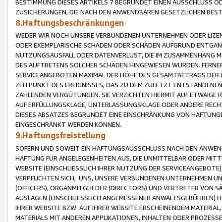
BESTIMMUNG DIESES ARTIKELS 7 BEGRÜNDET EINEN AUSSCHLUSS 
ZUSICHERUNGEN, DIE NACH DEN ANWENDBAREN GESETZLICHEN BE
8.Haftungsbeschränkungen
WEDER WIR NOCH UNSERE VERBUNDENEN UNTERNEHMEN ODER LIZEN
ODER EXEMPLARISCHE SCHÄDEN ODER SCHÄDEN AUFGRUND ENTGANG
NUTZUNGSAUSFALL ODER DATENVERLUST, DIE IM ZUSAMMENHANG MI
DES AUFTRETENS SOLCHER SCHÄDEN HINGEWIESEN WURDEN. FERN
SERVICEANGEBOTEN MAXIMAL DER HÖHE DES GESAMTBETRAGS DER 
ZEITPUNKT DES EREIGNISSES, DAS ZU DEM ZULETZT ENTSTANDENE
ZAHLENDEN VERGÜTUNGEN. SIE VERZICHTEN HIERMIT AUF ETWAIGE 
AUF ERFÜLLUNGSKLAGE, UNTERLASSUNGSKLAGE ODER ANDERE RECHT
DIESES ABSATZES BEGRÜNDET EINE EINSCHRÄNKUNG VON HAFTUNG
EINGESCHRÄNKT WERDEN KÖNNEN.
9.Haftungsfreistellung
SOFERN UND SOWEIT EIN HAFTUNGSAUSSCHLUSS NACH DEN ANWENDB
HAFTUNG FÜR ANGELEGENHEITEN AUS, DIE UNMITTELBAR ODER MITT
WEBSITE (EINSCHLIESSLICH IHRER NUTZUNG DER SERVICEANGEBOTE)
VERPFLICHTEN SICH, UNS, UNSERE VERBUNDENEN UNTERNEHMEN UN
(OFFICERS), ORGANMITGLIEDER (DIRECTORS) UND VERTRETER VON 
AUSLAGEN (EINSCHLIESSLICH ANGEMESSENER ANWALTSGEBÜHREN) FR
IHRER WEBSITE BZW. AUF IHRER WEBSITE ERSCHEINENDEM MATERIAL
MATERIALS MIT ANDEREN APPLIKATIONEN, INHALTEN ODER PROZESSE