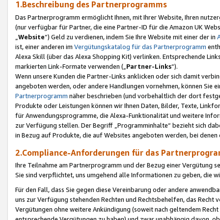
1.Beschreibung des Partnerprogramms
Das Partnerprogramm ermöglicht Ihnen, mit Ihrer Website, Ihren nutzer
(nur verfügbar für Partner, die eine Partner-ID für die Amazon UK We
„
Website
“) Geld zu verdienen, indem Sie Ihre Website mit einer der in
ist, einer anderen im
Vergütungskatalog für das Partnerprogramm
enth
Alexa Skill (über das Alexa Shopping Kit) verlinken. Entsprechende Lin
markierten Link-Formate verwenden („
Partner-Links
“).
Wenn unsere Kunden die Partner-Links anklicken oder sich damit verbi
angeboten werden, oder andere Handlungen vornehmen, können Sie eine
Partnerprogramm
näher beschrieben (und vorbehaltlich der dort festg
Produkte oder Leistungen können wir Ihnen Daten, Bilder, Texte, Linkfo
für Anwendungsprogramme, die Alexa-Funktionalität und weitere Inf
zur Verfügung stellen. Der Begriff „Programminhalte“ bezieht sich dabe
in Bezug auf Produkte, die auf Websites angeboten werden, bei denen 
2.Compliance-Anforderungen für das Partnerprog
Ihre Teilnahme am Partnerprogramm und der Bezug einer Vergütung setz
Sie sind verpflichtet, uns umgehend alle Informationen zu geben, die w
Für den Fall, dass Sie gegen diese Vereinbarung oder andere anwendba
uns zur Verfügung stehenden Rechten und Rechtsbehelfen, das Recht vo
Vergütungen ohne weitere Ankündigung (soweit nach geltendem Recht z
entsprechende Vergütungen zu haben) und zwar unabhängig davon, ob 